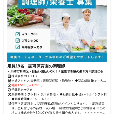
定員19名 認可保育園の調理師
＜川崎市川崎区＞日払い週払いOK！＊派遣で希望の働き方＊調理のお仕
事【認可保育園】
株式会社MEDILCY
交通アクセス 最寄駅：川崎新町駅 ＜勤務地＞ ◆新京成線 鎌ヶ谷大仏
駅から徒歩で5分 【バイク通勤：△】【自転車通勤：〇】 1都3県
時給1,500円～1,700円
（東京・神奈川・千葉・埼玉）でのお仕事探しは、当社にお任せくだ
千葉県鎌ケ谷市
さい！ ご自宅付近でのご提案も可能です！ まずはお気軽にお問い合
勤務時間 シフト制 ＜以下を参照＞ ◆勤務日数◆ 週2～3日／シフト制
わせくださいませ♪
◆勤務時間◆ 8：0～16：00
仕事内容 調理および調理補助業務がメインとなります。 ・調理師業
務、盛り付け等の補助 ・洗い場 ・調理室内清掃など環境整備 ※この
求人は株式会社MEDILCYが取り扱う紹介求人です。 ＝＝＝＝＝＝...