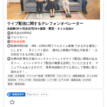
ライブ配信に関するテレフォンオペレーター
未経験OK✨完全在宅Ok✨服装・髪型・ネイル自由✨
株式会社KIRINZ
フルリモート
完全歩合制
勤務時間詳細 ・9時～22時の間でフルタイム稼働 できる方を優先い
たします。 ・月１シフト提出 ・週4以上稼働が可能な方歓迎！ ・土
日対応できる方特に歓迎！
仕事内容 弊社主催のコンテストイベントやライブ配信に興味がある
方々へ、 イベントやライブ配信の概要を説明していただきます。 マ
ニュアルもありますので、 業界未経験の方でも安心して業務に取り
組めます！...
主婦・主夫歓迎
フリーター歓迎
学歴不問
フルリモート
経験者歓迎
ネイルOK
在宅OK
ブランクOK
完全歩合制
シフト制
ピアスOK
服装自由
ひげOK
髪型・髪色自由
アルバイト・パート