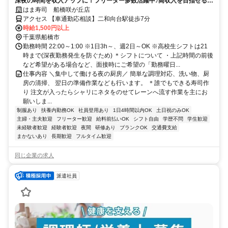
深夜の時間を収入アップに！フリーター多数活躍中♪高収入を目指せる環
境です！
はま寿司 船橋咲が丘店
アクセス 【車通勤応相談】二和向台駅徒歩7分
時給1,500円以上
千葉県船橋市
勤務時間 22:00～1:00 ※1日3h～、週2日～OK ※高校生シフトは21
時まで(深夜勤務発生を防ぐため) ＊シフトについて ・上記時間の前後
など希望がある場合など、面接時にご希望の「勤務曜日...
仕事内容 ＼集中して働ける夜の厨房／ 簡単な調理対応、洗い物、厨
房の清掃、 翌日の準備作業なども行います。 ＊誰でもできる寿司作
り 注文が入ったらシャリにネタをのせてレーンへ流す作業を主にお
願いしま...
制服あり
扶養内勤務OK
社員登用あり
1日4時間以内OK
土日祝のみOK
主婦・主夫歓迎
フリーター歓迎
給料前払いOK
シフト自由
学歴不問
学生歓迎
未経験者歓迎
経験者歓迎
夜間
研修あり
ブランクOK
交通費支給
まかないあり
長期歓迎
フルタイム歓迎
同じ企業の求人
派遣社員