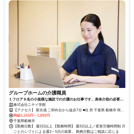
グループホームの介護職員
１フロア９名の小規模な施設での介護のお仕事です。身体介助の必要度
合いは比較的軽い方が多く、少人数ケアに特化した１人ひとりに寄り添
株式会社ニチイ学館
う介護が魅力です。 ニチイの介護教室でスキルアップ資格取得支援の制
【アクセス】 新京成 二和向台から徒歩7分 ■住 所 千葉県 船橋市 咲が
度あり！
時給1,255円～1,890円
丘3-2-1 ■アクセス 新京成 二和向台から徒歩7分
千葉県船橋市
【勤務日数】 週3日以上 【勤務時間】 週3日以上／変形労働時間制 月
ごとのシフトによる週3～5日の就業。 勤務日数はご相談に応じま