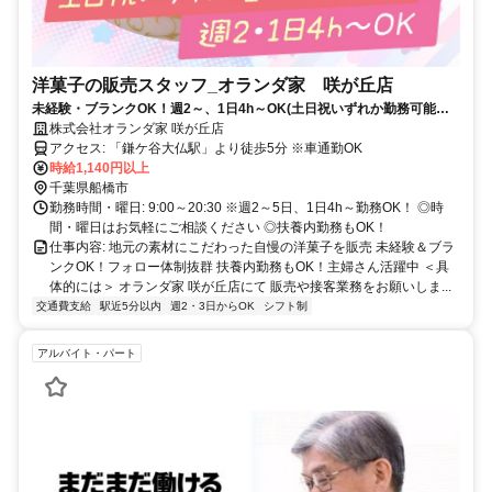
洋菓子の販売スタッフ_オランダ家 咲が丘店
未経験・ブランクOK！週2～、1日4h～OK(土日祝いずれか勤務可能な
方)／主婦(夫)・学生活躍中／扶養内可／時間・曜日も気軽に相談OKです
株式会社オランダ家 咲が丘店
アクセス: 「鎌ケ谷大仏駅」より徒歩5分 ※車通勤OK
時給1,140円以上
千葉県船橋市
勤務時間・曜日: 9:00～20:30 ※週2～5日、1日4h～勤務OK！ ◎時
間・曜日はお気軽にご相談ください ◎扶養内勤務もOK！
仕事内容: 地元の素材にこだわった自慢の洋菓子を販売 未経験＆ブラ
ンクOK！フォロー体制抜群 扶養内勤務もOK！主婦さん活躍中 ＜具
体的には＞ オランダ家 咲が丘店にて 販売や接客業務をお願いしま...
交通費支給
駅近5分以内
週2・3日からOK
シフト制
アルバイト・パート