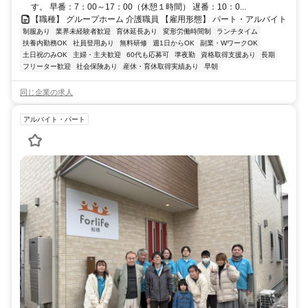
す。 早番：7：00～17：00（休憩１時間） 遅番：10：0...
【職種】 グループホーム 介護職員 【雇用形態】 パート・アルバイト
制服あり
業界未経験者歓迎
育休延長あり
変形労働時間制
ランチタイム
扶養内勤務OK
社員登用あり
無料研修
週1日からOK
副業・WワークOK
土日祝のみOK
主婦・主夫歓迎
60代も応募可
準夜勤
資格取得支援あり
長期
フリーター歓迎
社会保険あり
産休・育休取得実績あり
早朝
同じ企業の求人
アルバイト・パート