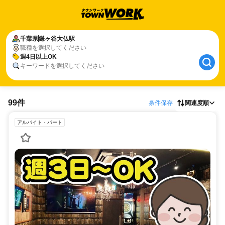
千葉県
鎌ヶ谷大仏駅
職種を選択してください
週4日以上OK
キーワードを選択してください
99件
条件保存
関連度順
アルバイト・パート