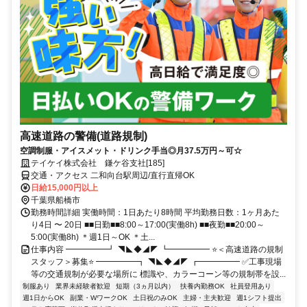
高速道路の警備(道路規制)
空調制服・アイスメット・ドリンク手当◎月37.5万円～可☆
テイケイ株式会社 鎌ケ谷支社[185]
交通・アクセス 二和向台駅周辺/直行直帰OK
日給15,000円以上
千葉県船橋市
勤務時間詳細 実働時間：1日あたり8時間 平均勤務日数：1ヶ月あた
り4日 〜 20日 ■■日勤■■8:00～17:00(実働8h) ■■夜勤■■20:00～
5:00(実働8h) ＊週1日～OK ＊土...
仕事内容 ━━━━━┛ ◥◣◆◢◤ ┗━━━━━ ⭐＜高速道路の規制
スタッフ＞募集⭐ ━━━━━┓ ◥◣◆◢◤ ┏━━━━━ ✅工事現場
等の交通規制が必要な場所に 標識や、カラーコーン等の規制帯を設...
制服あり
業界未経験者歓迎
短期（3ヵ月以内）
扶養内勤務OK
社員登用あり
週1日からOK
副業・WワークOK
土日祝のみOK
主婦・主夫歓迎
週1シフト提出