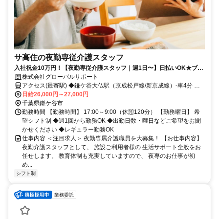
サ高住の夜勤専従介護スタッフ
入社祝金10万円！【夜勤専従介護スタッフ｜週1日〜】日払いOK★ブラ
ンクOK／Wワーク・扶養内OK／髪色自由
株式会社グローバルサポート
アクセス(最寄駅) ◆鎌ケ谷大仏駅（京成松戸線/新京成線）-車4分 ◆
馬込沢駅（東武アーバンパークライン）-車4分 ◆二和向台駅（京成松
日給26,000円～27,000円
戸線/新京成線）-車7分
千葉県鎌ケ谷市
勤務時間 【勤務時間】 17:00～9:00（休憩120分） 【勤務曜日】 希
望シフト制 ◆週1回から勤務OK ◆出勤日数・曜日などご希望をお聞
かせください ◆レギュラー勤務OK
仕事内容 ＜注目求人＞ 夜勤専属介護職員を大募集！ 【お仕事内容】
夜勤介護スタッフとして、 施設ご利用者様の 生活サポート全般をお
任せします。 教育体制も充実していますので、 夜専のお仕事が初
め...
シフト制
業務委託