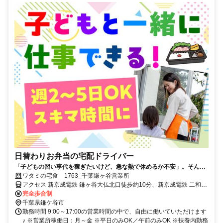
日替わりお弁当の宅配ドライバー
「子どもの習い事代を稼ぎたいけど、急な熱で休めるか不安」。そんな
悩みに寄り添う環境があります。週2～5日の勤務で、午前中のみも可
ワタミの宅食 1763_千葉鎌ヶ谷営業所
能。子連れ配達もでき、お弁当半額の社割も魅力です。
アクセス 新京成電鉄 鎌ヶ谷大仏北口徒歩約10分、新京成電鉄 二和向
台徒歩約22分、新京成電鉄 初富徒歩約28分
完全歩合制
千葉県鎌ケ谷市
勤務時間 9:00～17:00の営業時間の中で、自由に働いていただけます
♪ ※営業所稼働日：月～金 ※平日のみOK／午前のみOK ※扶養内勤務