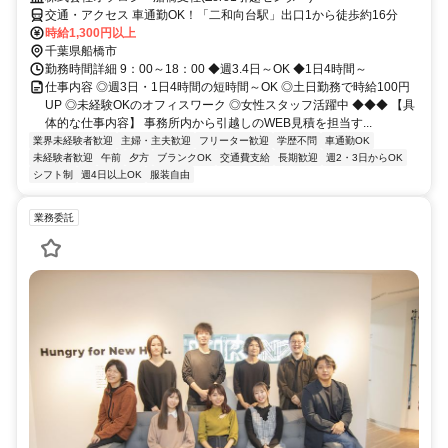
交通・アクセス 車通勤OK！「二和向台駅」出口1から徒歩約16分
時給1,300円以上
千葉県船橋市
勤務時間詳細 9：00～18：00 ◆週3.4日～OK ◆1日4時間～
仕事内容 ◎週3日・1日4時間の短時間～OK ◎土日勤務で時給100円
UP ◎未経験OKのオフィスワーク ◎女性スタッフ活躍中 ◆◆◆ 【具
体的な仕事内容】 事務所内から引越しのWEB見積を担当す...
業界未経験者歓迎
主婦・主夫歓迎
フリーター歓迎
学歴不問
車通勤OK
未経験者歓迎
午前
夕方
ブランクOK
交通費支給
長期歓迎
週2・3日からOK
シフト制
週4日以上OK
服装自由
業務委託