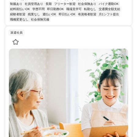
制服あり
社員登用あり
長期
フリーター歓迎
社会保険あり
バイク通勤OK
給料前払いOK
学歴不問
即日勤務OK
職場見学可
転勤なし
交通費全額支給
経験者歓迎
残業なし
週払いOK
即日払いOK
有資格者歓迎
月1シフト提出
職種変更なし
社会保険完備
派遣社員