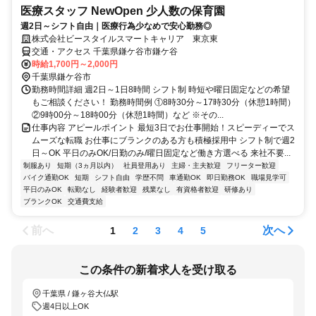
医療スタッフ NewOpen 少人数の保育園
週2日～シフト自由｜医療行為少なめで安心勤務◎
株式会社ビースタイルスマートキャリア 東京東
交通・アクセス 千葉県鎌ケ谷市鎌ケ谷
時給1,700円～2,000円
千葉県鎌ケ谷市
勤務時間詳細 週2日～1日8時間 シフト制 時短や曜日固定などの希望
もご相談ください！ 勤務時間例 ①8時30分～17時30分（休憩1時間）
②9時00分～18時00分（休憩1時間）など ※その...
仕事内容 アピールポイント 最短3日でお仕事開始！スピーディーでス
ムーズな転職 お仕事にブランクのある方も積極採用中 シフト制で週2
日～OK 平日のみOK/日勤のみ/曜日固定など働き方選べる 来社不要...
制服あり
短期（3ヵ月以内）
社員登用あり
主婦・主夫歓迎
フリーター歓迎
バイク通勤OK
短期
シフト自由
学歴不問
車通勤OK
即日勤務OK
職場見学可
平日のみOK
転勤なし
経験者歓迎
残業なし
有資格者歓迎
研修あり
ブランクOK
交通費支給
前へ
次へ
1
2
3
4
5
この条件の新着求人を受け取る
千葉県 / 鎌ヶ谷大仏駅
週4日以上OK