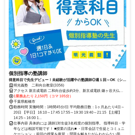
個別指導の塾講師
得意科目で先生デビュー！未経験が活躍中の塾講師◎週１回～OK（シフ
ト自由）
明光義塾 二和向台教室(3356)
アクセス 新京成電鉄 二和向台徒歩約3分、新京成電鉄 鎌ヶ谷大仏南
口徒歩約13分、新京成電鉄 三咲東口徒歩約16分 新京成電鉄線二和向
1業務あたり 2,150円（コマ 105分）
台駅より 徒歩約3分
千葉県船橋市
勤務時間 実働時間：1時間45分/日 平均勤務日数：1ヶ月あたり4日～
20日 【平日】 16:10～17:45 17:55～19:30 19:40～21:15 【土曜】
14:25～16:00 1...
仕事内容 具体的には 講師1対生徒3名程度の個別指導。 指導科目・学
年などは相談可能です！ ■授業の流れ■ ・日常会話で生徒とコミュニ
ケーション ・前回の授業を復習 ・問題を解きながらわからない箇