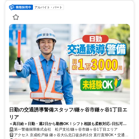
アルバイト・パート
日勤の交通誘導警備スタッフ/鎌ヶ谷市鎌ヶ谷1丁目エ
リア
＜高日給＞日勤・週2日から勤務OK！シフト相談も柔軟対応♪日払可◎
未経験歓迎★
第一警備保障株式会社 松戸支社/鎌ヶ谷市鎌ヶ谷1丁目エリア
アクセス 京成松戸線 鎌ヶ谷大仏北口徒歩約1分 直行直帰OK＊交通費