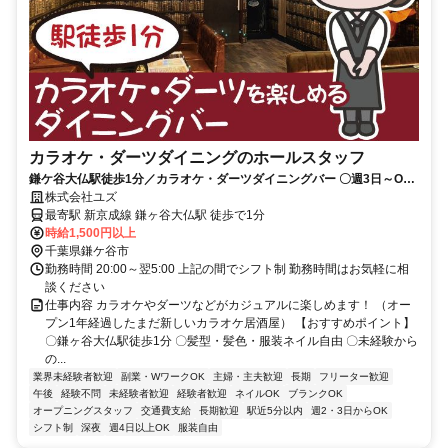
カラオケ・ダーツダイニングのホールスタッフ
鎌ケ谷大仏駅徒歩1分／カラオケ・ダーツダイニングバー 〇週3日～OK
／髪型・髪色・服装ネイル自由
株式会社ユズ
最寄駅 新京成線 鎌ヶ谷大仏駅 徒歩で1分
時給1,500円以上
千葉県鎌ケ谷市
勤務時間 20:00～翌5:00 上記の間でシフト制 勤務時間はお気軽に相
談ください
仕事内容 カラオケやダーツなどがカジュアルに楽しめます！ （オー
プン1年経過したまだ新しいカラオケ居酒屋） 【おすすめポイント】
〇鎌ヶ谷大仏駅徒歩1分 〇髪型・髪色・服装ネイル自由 〇未経験から
の...
業界未経験者歓迎
副業・WワークOK
主婦・主夫歓迎
長期
フリーター歓迎
午後
経験不問
未経験者歓迎
経験者歓迎
ネイルOK
ブランクOK
オープニングスタッフ
交通費支給
長期歓迎
駅近5分以内
週2・3日からOK
シフト制
深夜
週4日以上OK
服装自由