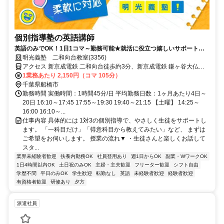
個別指導塾の英語講師
英語のみでOK！1日1コマ～勤務可能★就活に役立つ嬉しいサポートも
◎ミドル・シニアも活躍中
明光義塾 二和向台教室(3356)
アクセス 新京成電鉄 二和向台徒歩約3分、新京成電鉄 鎌ヶ谷大仏南
口徒歩約13分、新京成電鉄 三咲東口徒歩約16分 新京成電鉄線二和向
1業務あたり 2,150円（コマ 105分）
台駅より 徒歩約3分
千葉県船橋市
勤務時間 実働時間：1時間45分/日 平均勤務日数：1ヶ月あたり4日～
20日 16:10～17:45 17:55～19:30 19:40～21:15 【土曜】 14:25～
16:00 16:10～...
仕事内容 具体的には 1対3の個別指導で、やさしく生徒をサポートし
ます。 「一科目だけ」「得意科目から教えてみたい」など、 まずは
ご希望をお伺いします。 授業の流れ▼ ・生徒さんと楽しくお話して
スタ...
業界未経験者歓迎
扶養内勤務OK
社員登用あり
週1日からOK
副業・WワークOK
1日4時間以内OK
土日祝のみOK
主婦・主夫歓迎
フリーター歓迎
シフト自由
学歴不問
平日のみOK
学生歓迎
転勤なし
英語
未経験者歓迎
経験者歓迎
有資格者歓迎
研修あり
夕方
派遣社員