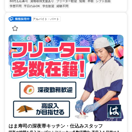
60代も応募可
資格取得支援あり
フリーター歓迎
短期
早朝
シフト自由
学歴不問
平日のみOK
学生歓迎
経験不問
アルバイト・パート
はま寿司の深夜帯キッチン・仕込みスタッフ