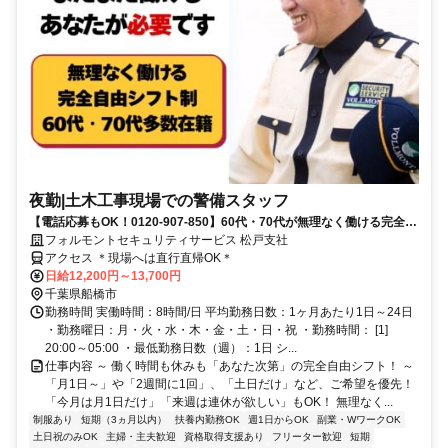
夜勤|土木工事現場での警備スタッフ
【電話応募もOK！0120-907-850】60代・70代が無理なく働ける完全自
由シフト♪日払いOK♪
フォルモントセキュリティサービス 松戸支社
アクセス ＊現場へは直行直帰OK＊
日給12,200円～13,700円
千葉県船橋市
勤務時間 実働時間：8時間/日 平均勤務日数：1ヶ月あたり1日～24日
・勤務曜日：月・火・水・木・金・土・日・祝 ・勤務時間： [1]
20:00～05:00 ・最低勤務日数（週）：1日 シ...
仕事内容 ～ 働く時間も休みも「あなた次第」の完全自由シフト！ ～
「月1日～」や「2週間に1回」、「土日だけ」など、ご希望を優先！
「今月は月1日だけ」「来週は連休が欲しい」もOK！ 無理なく...
制服あり
短期（3ヵ月以内）
扶養内勤務OK
週1日からOK
副業・WワークOK
土日祝のみOK
主婦・主夫歓迎
資格取得支援あり
フリーター歓迎
短期