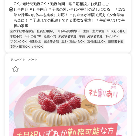
OK／短時間勤務OK ＊勤務時間・曜日応相談／お気軽にご...
仕事内容 ▼仕事内容 ＊子供の習い事代や家計の足しになる！ ＊急な
熱や行事のお休みも柔軟に対応！ ＊お弁当が半額で買えて夕食準備
も楽に！ ＊子連れでの配達もできる柔軟な環境！ ＊午前中だけで午
後の家事...
業界未経験者歓迎
社員登用あり
1日4時間以内OK
主婦・主夫歓迎
60代も応募可
学歴不問
平日のみOK
経験不問
未経験者歓迎
午前
経験者歓迎
ネイルOK
ブランクOK
長期歓迎
完全歩合制
週2・3日からOK
週4日以上OK
履歴書不要
友達と応募OK
ひげOK
アルバイト・パート