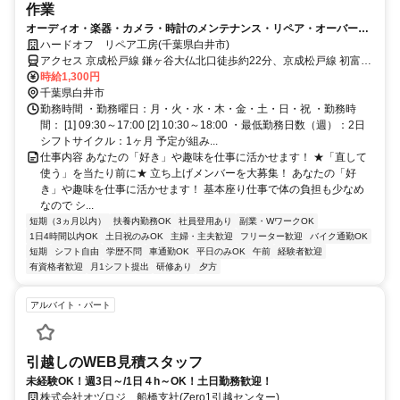
作業
オーディオ・楽器・カメラ・時計のメンテナンス・リペア・オーバーホ
ール等行う工房です。経験者歓迎！週2日、1日3h～/柔軟シフト
ハードオフ リペア工房(千葉県白井市)
アクセス 京成松戸線 鎌ヶ谷大仏北口徒歩約22分、京成松戸線 初富徒
歩約25分、京成成田スカイアクセス線・北総線 西白井南口徒歩約26
時給1,300円
分
千葉県白井市
勤務時間 ・勤務曜日：月・火・水・木・金・土・日・祝 ・勤務時
間： [1] 09:30～17:00 [2] 10:30～18:00 ・最低勤務日数（週）：2日
シフトサイクル：1ヶ月 予定が組み...
仕事内容 あなたの「好き」や趣味を仕事に活かせます！ ★「直して
使う」を当たり前に★ 立ち上げメンバーを大募集！ あなたの「好
き」や趣味を仕事に活かせます！ 基本座り仕事で体の負担も少なめ
なので シ...
短期（3ヵ月以内）
扶養内勤務OK
社員登用あり
副業・WワークOK
1日4時間以内OK
土日祝のみOK
主婦・主夫歓迎
フリーター歓迎
バイク通勤OK
短期
シフト自由
学歴不問
車通勤OK
平日のみOK
午前
経験者歓迎
有資格者歓迎
月1シフト提出
研修あり
夕方
アルバイト・パート
引越しのWEB見積スタッフ
未経験OK！週3日～/1日４h～OK！土日勤務歓迎！
株式会社オヅロジ 船橋支社(Zero1引越センター)