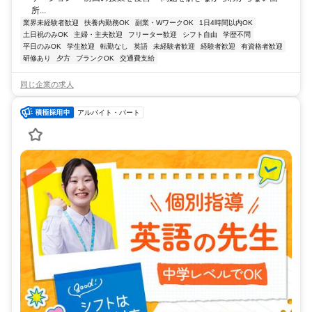
所...
業界未経験者歓迎
扶養内勤務OK
副業・WワークOK
1日4時間以内OK
土日祝のみOK
主婦・主夫歓迎
フリーター歓迎
シフト自由
学歴不問
平日のみOK
学生歓迎
転勤なし
英語
未経験者歓迎
経験者歓迎
有資格者歓迎
研修あり
夕方
ブランクOK
交通費支給
同じ企業の求人
アルバイト・パート