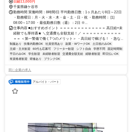
全額支給＊
日給13,000円
千葉県鎌ケ谷市
勤務時間 実働時間：8時間/日 平均勤務日数：1ヶ月あたり8日～22日
・勤務曜日：月・火・水・木・金・土・日・祝 ・勤務時間： [1]
08:00～17:00 ・最低勤務日数（週）：2日 ※...
仕事内容 ■おすすめポイント ＝＝＝＝＝＝＝＝＝＝＝＝＝ 高日給×未
経験でも厚待遇★ ＼交通費も全額支給！／ ＝＝＝＝＝＝＝＝＝＝＝
＝＝ ＜第一警備で働く7つのメリット＞ ・高日給で稼げる！ ・急な...
制服あり
扶養内勤務OK
社員登用あり
副業・WワークOK
土日祝のみOK
主婦・主夫歓迎
60代も応募可
フリーター歓迎
シフト自由
学歴不問
固定時間制
平日のみOK
学生歓迎
未経験者歓迎
交通費全額支給
経験者歓迎
即日払いOK
有資格者歓迎
研修あり
ブランクOK
同じ企業の求人
アルバイト・パート