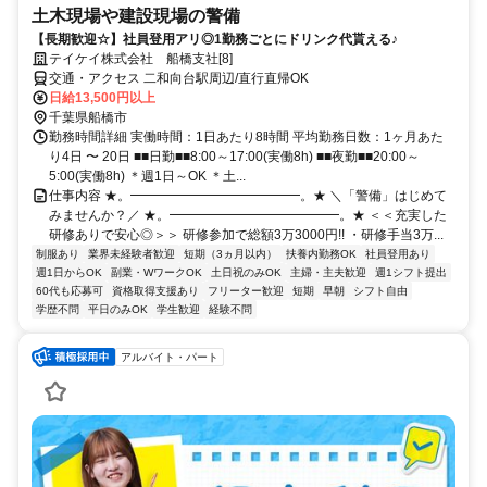
土木現場や建設現場の警備
【長期歓迎☆】社員登用アリ◎1勤務ごとにドリンク代貰える♪
テイケイ株式会社 船橋支社[8]
交通・アクセス 二和向台駅周辺/直行直帰OK
日給13,500円以上
千葉県船橋市
勤務時間詳細 実働時間：1日あたり8時間 平均勤務日数：1ヶ月あた
り4日 〜 20日 ■■日勤■■8:00～17:00(実働8h) ■■夜勤■■20:00～
5:00(実働8h) ＊週1日～OK ＊土...
仕事内容 ★。━━━━━━━━━━━━━。★ ＼「警備」はじめて
みませんか？／ ★。━━━━━━━━━━━━━。★ ＜＜充実した
研修ありで安心◎＞＞ 研修参加で総額3万3000円!! ・研修手当3万...
制服あり
業界未経験者歓迎
短期（3ヵ月以内）
扶養内勤務OK
社員登用あり
週1日からOK
副業・WワークOK
土日祝のみOK
主婦・主夫歓迎
週1シフト提出
60代も応募可
資格取得支援あり
フリーター歓迎
短期
早朝
シフト自由
学歴不問
平日のみOK
学生歓迎
経験不問
アルバイト・パート