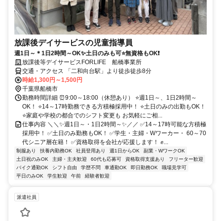
放課後デイサービスの児童指導員
週1日～＊1日2時間～OK✨土日のみも可⭐無資格もOK❗
放課後等デイサービスFORLIFE 船橋事業所
交通・アクセス 「二和向台駅」より徒歩徒歩8分
時給1,300円～1,500円
千葉県船橋市
勤務時間詳細 ⏰9:00～18:00（休憩あり） ⭐週1日～、1日2時間～
OK！ ⭐14～17時勤務できる方積極採用中！ ⭐土日のみの出勤もOK！
⭐家庭や学校の都合でのシフト変更も お気軽にご相...
仕事内容 ＼＼✨週1日～・1日2時間～✨／／ ✅14～17時可能な方積極
採用中！ ✅土日のみ勤務もOK！ ✅学生・主婦・Wワーカー・ 60～70
代シニア層在籍！ ✅資格取得を会社が応援します！ ✊...
制服あり
扶養内勤務OK
社員登用あり
週1日からOK
副業・WワークOK
土日祝のみOK
主婦・主夫歓迎
60代も応募可
資格取得支援あり
フリーター歓迎
バイク通勤OK
シフト自由
学歴不問
車通勤OK
即日勤務OK
職場見学可
平日のみOK
学生歓迎
午前
経験者歓迎
派遣社員