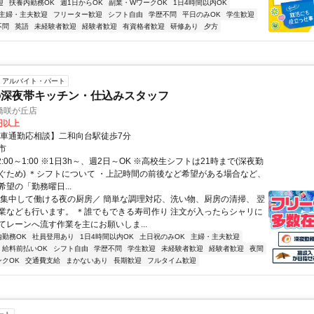
迎
扶養内勤務OK
週1日からOK
副業・WワークOK
1日4時間以内OK
主婦・主夫歓迎
フリーター歓迎
シフト自由
学歴不問
平日のみOK
学生歓迎
不問
英語
未経験者歓迎
経験者歓迎
有資格者歓迎
研修あり
夕方
アルバイト・パート
の深夜帯キッチン・仕込みスタッフ
橋咲が丘店
0円以上
【車通勤応相談】二和向台駅徒歩7分
市
2:00～1:00 ※1日3h～、週2日～OK ※高校生シフトは21時まで(深夜勤
ぐため) ＊シフトについて ・上記時間の前後など希望がある場合など、
望の「勤務曜日...
＼集中して働ける夜の厨房／ 簡単な調理対応、洗い物、厨房の清掃、 翌
業なども行います。 ＊誰でもできる寿司作り 注文が入ったらシャリに
てレーンへ流す作業を主にお願いしま...
内勤務OK
社員登用あり
1日4時間以内OK
土日祝のみOK
主婦・主夫歓迎
給料前払いOK
シフト自由
学歴不問
学生歓迎
未経験者歓迎
経験者歓迎
夜間
ンクOK
交通費支給
まかないあり
長期歓迎
フルタイム歓迎