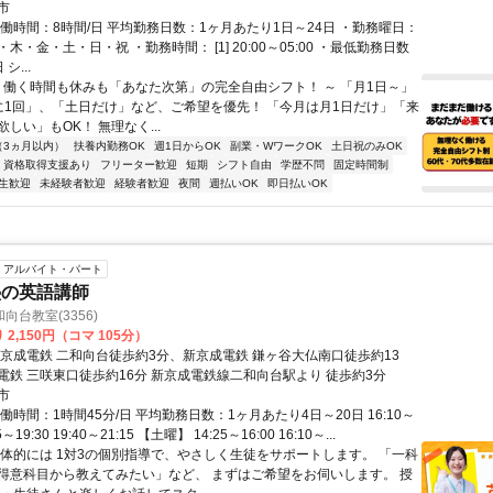
市
実働時間：8時間/日 平均勤務日数：1ヶ月あたり1日～24日 ・勤務曜日：
木・金・土・日・祝 ・勤務時間： [1] 20:00～05:00 ・最低勤務日数
シ...
～ 働く時間も休みも「あなた次第」の完全自由シフト！ ～ 「月1日～」
に1回」、「土日だけ」など、ご希望を優先！ 「今月は月1日だけ」「来
しい」もOK！ 無理なく...
（3ヵ月以内）
扶養内勤務OK
週1日からOK
副業・WワークOK
土日祝のみOK
資格取得支援あり
フリーター歓迎
短期
シフト自由
学歴不問
固定時間制
生歓迎
未経験者歓迎
経験者歓迎
夜間
週払いOK
即日払いOK
アルバイト・パート
塾の英語講師
向台教室(3356)
2,150円（コマ 105分）
新京成電鉄 二和向台徒歩約3分、新京成電鉄 鎌ヶ谷大仏南口徒歩約13
電鉄 三咲東口徒歩約16分 新京成電鉄線二和向台駅より 徒歩約3分
市
働時間：1時間45分/日 平均勤務日数：1ヶ月あたり4日～20日 16:10～
55～19:30 19:40～21:15 【土曜】 14:25～16:00 16:10～...
具体的には 1対3の個別指導で、やさしく生徒をサポートします。 「一科
得意科目から教えてみたい」など、 まずはご希望をお伺いします。 授