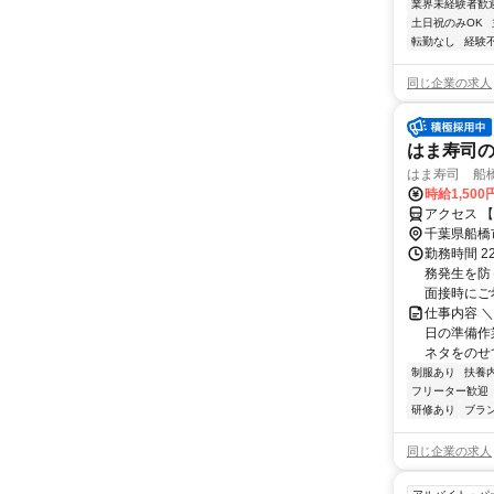
業界未経験者歓
土日祝のみOK
転勤なし
経験
同じ企業の求人
はま寿司
はま寿司 船
時給1,50
アクセス 
千葉県船橋
勤務時間 2
務発生を防
面接時にご希
仕事内容 
日の準備作
ネタをのせ
制服あり
扶養
フリーター歓迎
研修あり
ブラ
同じ企業の求人