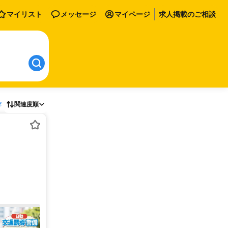
マイリスト
メッセージ
マイページ
求人掲載のご相談
存
関連度順