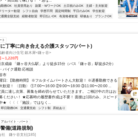
 ・高日給で稼げる！ ・急な...
内勤務OK
社員登用あり
副業・WワークOK
土日祝のみOK
主婦・主夫歓迎
フリーター歓迎
シフト自由
学歴不問
固定時間制
平日のみOK
学生歓迎
交通費全額支給
経験者歓迎
即日払いOK
有資格者歓迎
研修あり
ブランクOK
ート
に丁寧に向き合える介護スタッフ(パート)
齢者向け住宅 銀木犀<鎌ヶ谷>
円～1,220円
・バイク通勤 応相談
谷市
曜日: 【勤務時間】 ※フルタイムパートさん大歓迎！ ※遅番勤務できる
！ 〈日勤〉 ①7:00〜16:00 ②9:00〜18:00 ③11:00〜20:00 ...
 定員に達し次第、募集を締め切らせていただきます。 ご検討中の方はお
募ください！ ★応募時の履歴書作成は不要！ 面接は1回のみ、スピード
★ 〈〈〈「施設」ではなく...
即日勤務OK
交通費支給
シフト制
昇給あり
アルバイト・パート
警備(道路規制)
社 鎌ケ谷支社[185]