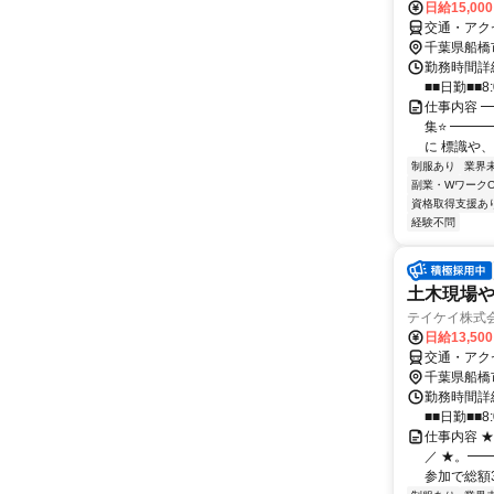
日給15,00
交通・アク
千葉県船橋
勤務時間詳細
■■日勤■■8:
仕事内容 
集⭐ ━━
に 標識や、
制服あり
業界
副業・WワークO
資格取得支援あ
経験不問
土木現場
テイケイ株式会
日給13,50
交通・アク
千葉県船橋
勤務時間詳細
■■日勤■■8:
仕事内容 
／ ★。━
参加で総額3万