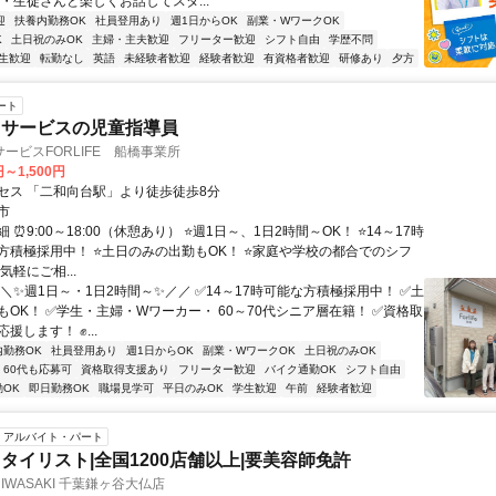
・生徒さんと楽しくお話してスタ...
迎
扶養内勤務OK
社員登用あり
週1日からOK
副業・WワークOK
K
土日祝のみOK
主婦・主夫歓迎
フリーター歓迎
シフト自由
学歴不問
生歓迎
転勤なし
英語
未経験者歓迎
経験者歓迎
有資格者歓迎
研修あり
夕方
ート
イサービスの児童指導員
ービスFORLIFE 船橋事業所
円～1,500円
セス 「二和向台駅」より徒歩徒歩8分
市
 ⏰9:00～18:00（休憩あり） ⭐週1日～、1日2時間～OK！ ⭐14～17時
方積極採用中！ ⭐土日のみの出勤もOK！ ⭐家庭や学校の都合でのシフ
気軽にご相...
＼✨週1日～・1日2時間～✨／／ ✅14～17時可能な方積極採用中！ ✅土
もOK！ ✅学生・主婦・Wワーカー・ 60～70代シニア層在籍！ ✅資格取
援します！ ✊...
内勤務OK
社員登用あり
週1日からOK
副業・WワークOK
土日祝のみOK
60代も応募可
資格取得支援あり
フリーター歓迎
バイク通勤OK
シフト自由
OK
即日勤務OK
職場見学可
平日のみOK
学生歓迎
午前
経験者歓迎
アルバイト・パート
タイリスト|全国1200店舗以上|要美容師免許
IO IWASAKI 千葉鎌ヶ谷大仏店