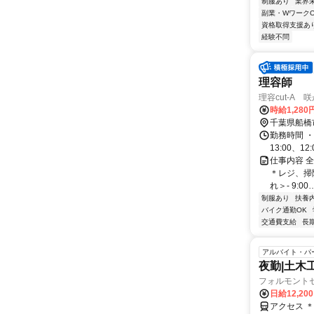
制服あり
業界
副業・WワークO
資格取得支援あ
経験不問
理容師
理容cut-A 
時給1,280
千葉県船橋
勤務時間 ・勤務時
13:00、12:
仕事内容 
＊レジ、掃
れ＞- 9:00
制服あり
扶養
バイク通勤OK
交通費支給
長
アルバイト・パ
夜勤|土木
フォルモント
日給12,20
アクセス 