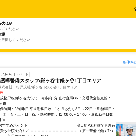
谷大仏駅
してください
歓迎
を選択してください
条件保
アルバイト・パート
誘導警備スタッフ/鎌ヶ谷市鎌ヶ谷1丁目エリア
株式会社 松戸支社/鎌ヶ谷市鎌ヶ谷1丁目エリア
0円
京成松戸線 鎌ヶ谷大仏北口徒歩約1分 直行直帰OK＊交通費全額支給＊
谷市
実働時間：8時間/日 平均勤務日数：1ヶ月あたり8日～22日 ・勤務曜日：
木・金・土・日・祝 ・勤務時間： [1] 08:00～17:00 ・最低勤務日数
※...
■おすすめポイント ＝＝＝＝＝＝＝＝＝＝＝＝＝ 高日給×未経験でも厚待
通費も全額支給！／ ＝＝＝＝＝＝＝＝＝＝＝＝＝ ＜第一警備で働く7つ