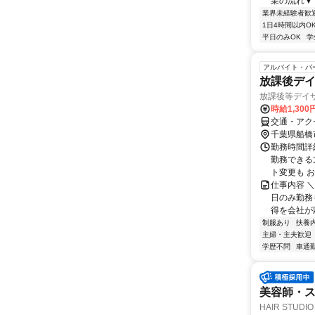
業の流れ▼ 
業界未経験者歓
1日4時間以内O
平日のみOK
学
アルバイト・パ
放課後デ
放課後等デイサ
時給1,300
交通・アク
千葉県船橋
勤務時間詳細
勤務できる
ト変更も お
仕事内容 ＼
日のみ勤務
得を会社が応
制服あり
扶養
主婦・主夫歓迎
学歴不問
車通勤
美容師・ス
HAIR STUD