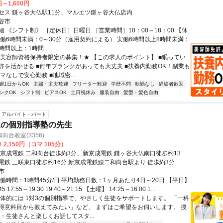
円～1,600円
セス 鎌ヶ谷大仏駅11分、マルエツ鎌ヶ谷大仏店内
谷市
 《シフト制》 ［定休日］日曜日 ［営業時間］10：00～18：00 【休
実働6時間未満：0～30分（雇用契約による） 実働6時間以上8時間未満：
時間以上：1時間 ...
★美容師資格保持者限定の募集！★ 【この求人のポイント】 ■眠ってい
許を活かせる ■何年ブランクがあっても大丈夫 ■扶養内勤務OK！副業も
ルマなしで安心勤務 ■地域密...
週1日からOK
主婦・主夫歓迎
フリーター歓迎
学歴不問
転勤なし
経験者歓迎
ンクOK
シフト制
ピアスOK
土日祝休み
服装自由
髪型・髪色自由
アルバイト・パート
象の個別指導塾の先生
向台教室(3356)
2,150円（コマ 105分）
新京成電鉄 二和向台徒歩約3分、新京成電鉄 鎌ヶ谷大仏南口徒歩約13
電鉄 三咲東口徒歩約16分 新京成電鉄線二和向台駅より 徒歩約3分
市
働時間：1時間45分/日 平均勤務日数：1ヶ月あたり4日～20日 【平日】
45 17:55～19:30 19:40～21:15 【土曜】 14:25～16:00 1...
具体的には 1対3の個別指導で、やさしく生徒をサポートします。 「一科
得意科目から教えてみたい」など、 まずはご希望をお伺いします。 授
・生徒さんと楽しくお話してスタ...