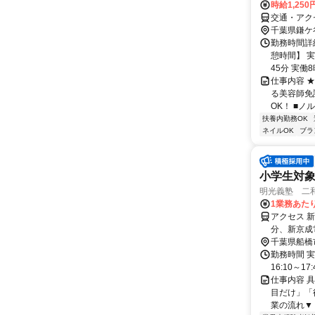
時給1,250
交通・アク
千葉県鎌ケ
勤務時間詳細
憩時間】 
45分 実働8
仕事内容 
る美容師免
OK！ ■ノ
扶養内勤務OK
ネイルOK
ブラ
小学生対
明光義塾 二和
1業務あたり 
アクセス 
分、新京成
千葉県船橋
勤務時間 実
16:10～17:
仕事内容 
目だけ」「
業の流れ▼ 