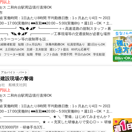
0円以上
セス 二和向台駅周辺/直行直帰OK
市
 実働時間：1日あたり8時間 平均勤務日数：1ヶ月あたり4日 〜 20日
00～17:00(実働8h) ■■夜勤■■20:00～5:00(実働8h) ＊週1日～OK ＊土...
━━━━━┛ ◥◣◆◢◤ ┗━━━━━ ⭐＜高速道路の規制スタッフ＞募
━━━┓ ◥◣◆◢◤ ┏━━━━━ ✅工事現場等の交通規制が必要な場所
カラーコーン等の規制帯を設...
未経験者歓迎
短期（3ヵ月以内）
扶養内勤務OK
社員登用あり
週1日からOK
K
土日祝のみOK
主婦・主夫歓迎
週1シフト提出
60代も応募可
り
フリーター歓迎
短期
早朝
シフト自由
学歴不問
平日のみOK
学生歓迎
アルバイト・パート
や建設現場の警備
社 船橋支社[8]
0円以上
セス 二和向台駅周辺/直行直帰OK
市
 実働時間：1日あたり8時間 平均勤務日数：1ヶ月あたり4日 〜 20日
00～17:00(実働8h) ■■夜勤■■20:00～5:00(実働8h) ＊週1日～OK ＊土...
★。━━━━━━━━━━━━━。★ ＼「警備」はじめてみませんか？
━━━━━━━━━━━━。★ ＜＜充実した研修ありで安心◎＞＞ 研修
3000円!! ・研修手当3万...