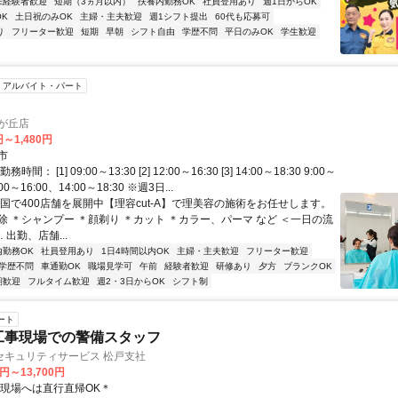
未経験者歓迎
短期（3ヵ月以内）
扶養内勤務OK
社員登用あり
週1日からOK
K
土日祝のみOK
主婦・主夫歓迎
週1シフト提出
60代も応募可
り
フリーター歓迎
短期
早朝
シフト自由
学歴不問
平日のみOK
学生歓迎
アルバイト・パート
咲が丘店
円～1,480円
市
間： [1] 09:00～13:30 [2] 12:00～16:30 [3] 14:00～18:30 9:00～
00～16:00、14:00～18:30 ※週3日...
全国で400店舗を展開中【理容cut-A】で理美容の施術をお任せします。
除 ＊シャンプー ＊顔剃り ＊カット ＊カラー、パーマ など ＜一日の流
… 出勤、店舗...
内勤務OK
社員登用あり
1日4時間以内OK
主婦・主夫歓迎
フリーター歓迎
学歴不問
車通勤OK
職場見学可
午前
経験者歓迎
研修あり
夕方
ブランクOK
期歓迎
フルタイム歓迎
週2・3日からOK
シフト制
ート
工事現場での警備スタッフ
セキュリティサービス 松戸支社
0円～13,700円
＊現場へは直行直帰OK＊