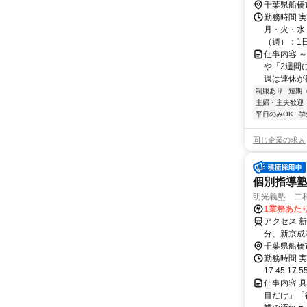
千葉県船橋
勤務時間 
月・火・水・
（週）：1日 
仕事内容 
や「2週間
週は連休が欲
制服あり
短期
主婦・主夫歓迎
平日のみOK
学
同じ企業の求人
個別指導
明光義塾 二和
1業務あたり 
アクセス 
分、新京成
千葉県船橋
勤務時間 実
17:45 17:
仕事内容 
目だけ」「