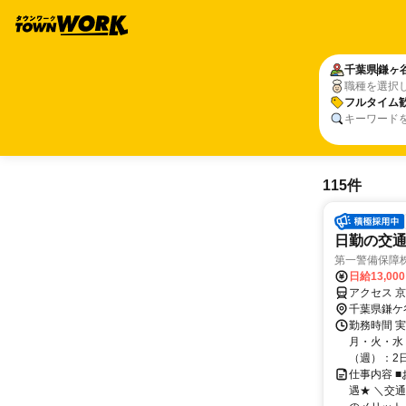
千葉県
鎌ヶ
職種を選択
フルタイム
キーワード
115件
日勤の交通
第一警備保障
日給13,00
アクセス 
千葉県鎌ケ
勤務時間 
月・火・水・
（週）：2日 
仕事内容 
遇★ ＼交