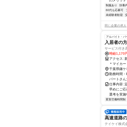
のメリット＞
制服あり
扶養
60代も応募可
未経験者歓迎
同じ企業の求人
アルバイト・パ
入居者の方
サービス付き高
時給1,170
アクセス: 新京成線 「鎌ヶ谷大仏駅」より徒歩15分（バス「鎌ヶ谷」駅徒歩2分）
＊マイカー
千葉県鎌ケ
勤務時間・
パートさん大歓迎
仕事内容:
早めにご応
選考を実施中
変形労働時間制
高速道路の
テイケイ株式会