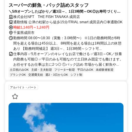
スーパーの鮮魚・パック詰めスタッフ
＼5/9オープンしたばかり／週3日～、1日3時間～OK◎お寿司づくりや
パック詰めのお仕事など◆日祝は時給100円UP
株式会社NFT THE FISH TANAKA 成田店
通勤情報 公津の杜駅から徒歩15分/TRIAL smart 成田店内◎車通勤OK
時給1,140円～1,240円
千葉県成田市
勤務時間 08:00〜18:30（実働：3.0時間〜） ※1日の勤務時間が6時
間を超える場合は45分以上、 8時間を超える場合は1時間以上の休憩
あり 【勤務時間補足】 週3日～、1日3時間～シフト可...
仕事内容 ✅5月オープンのキレイなお店で働ける ✅週3日～OK／扶養
内勤務も可能◎ ✅平日のみも可能なので土日休み固定でも働けます。
お任せするお仕事は主に2つ◎ ①パック詰め 市場から届く鮮魚や...
土日祝のみOK
主婦・主夫歓迎
フリーター歓迎
平日のみOK
未経験者歓迎
ブランクOK
交通費支給
週2・3日からOK
シフト制
アルバイト・パート