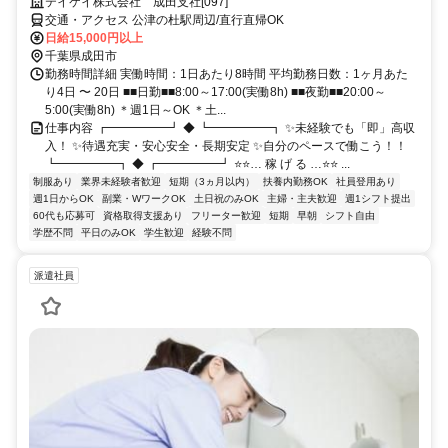
テイケイ株式会社 成田支社[097]
交通・アクセス 公津の杜駅周辺/直行直帰OK
日給15,000円以上
千葉県成田市
勤務時間詳細 実働時間：1日あたり8時間 平均勤務日数：1ヶ月あた
り4日 〜 20日 ■■日勤■■8:00～17:00(実働8h) ■■夜勤■■20:00～
5:00(実働8h) ＊週1日～OK ＊土...
仕事内容 ┏━━━━━┛ ◆ ┗━━━━━┓ ✨未経験でも「即」高収
入！ ✨待遇充実・安心安全・長期安定 ✨自分のペースで働こう！！
┗━━━━━┓ ◆ ┏━━━━━┛ ⭐⭐… 稼 げ る …⭐⭐ ...
制服あり
業界未経験者歓迎
短期（3ヵ月以内）
扶養内勤務OK
社員登用あり
週1日からOK
副業・WワークOK
土日祝のみOK
主婦・主夫歓迎
週1シフト提出
60代も応募可
資格取得支援あり
フリーター歓迎
短期
早朝
シフト自由
学歴不問
平日のみOK
学生歓迎
経験不問
派遣社員