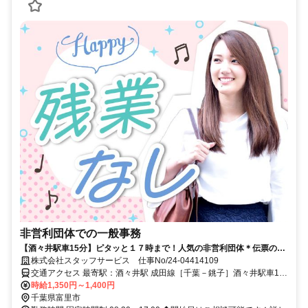
非営利団体での一般事務
【酒々井駅車15分】ピタッと１７時まで！人気の非営利団体＊伝票の整
理など★
株式会社スタッフサービス 仕事No/24-04414109
交通アクセス 最寄駅：酒々井駅 成田線［千葉－銚子］酒々井駅車15
分 車通勤可能
時給1,350円～1,400円
千葉県富里市