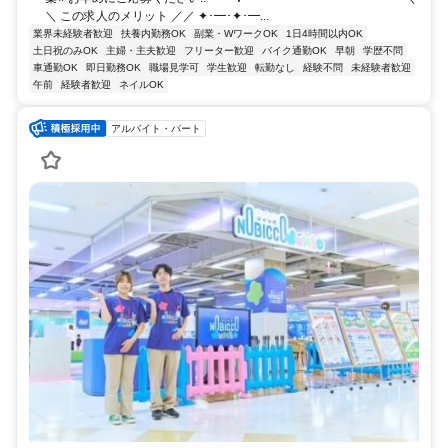
＼ この求人のメリット ／／ ✦･━･✦･━...
業界未経験者歓迎
扶養内勤務OK
副業・WワークOK
1日4時間以内OK
土日祝のみOK
主婦・主夫歓迎
フリーター歓迎
バイク通勤OK
早朝
学歴不問
車通勤OK
即日勤務OK
職場見学可
学生歓迎
転勤なし
経験不問
未経験者歓迎
午前
経験者歓迎
ネイルOK
アルバイト・パート