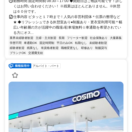
勤務時間 固定時間制 08:30～17:00 ◆開始日はご相談可能です！詳し
くはお問い合わせください！ ※残業はほとんどありません。※休憩
は６０分です。
仕事内容 ピタッと１７時まで！人気の非営利団体＊伝票の整理など
★ ◆リフレッシュできる休憩室あり●制服あり・更衣室利用可能＊幅
広い年齢層の方が活躍中の職場♪駐車場無料☆車通勤を希望されてい
る方にオス...
業界未経験者歓迎
主婦・主夫歓迎
長期
フリーター歓迎
社会保険あり
大量募集
学歴不問
車通勤OK
固定時間制
平日のみOK
転勤なし
未経験者歓迎
経験者歓迎
残業なし
有資格者歓迎
職種変更なし
研修あり
制服貸与
ブランクOK
交通費支給
アルバイト・パート