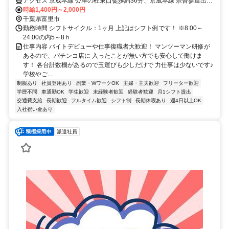
アクセス 京成本線 公津の杜東口徒歩約36分、京成本線 宗吾参道出入
口1徒歩約54分、京成東成田線 京成成田東口徒歩約54分
時給1,400円～2,000円
千葉県富里市
勤務時間 シフトサイクル：1ヶ月 上記はシフト例です！ ※8:00～
24:00の内5～8ｈ
仕事内容 バイトデビューや仕事復職者大歓迎！ マンツーマン研修が
あるので、パチンコ店に 入ったことが無い方でも安心して働けま
す！ 各台計数機があるので玉運びも少しだけで 力仕事は少ないです♪
学校やご...
制服あり
社員登用あり
副業・WワークOK
主婦・主夫歓迎
フリーター歓迎
学歴不問
車通勤OK
学生歓迎
未経験者歓迎
経験者歓迎
月1シフト提出
交通費支給
長期歓迎
フルタイム歓迎
シフト制
長期休暇あり
週4日以上OK
入社祝い金あり
派遣社員