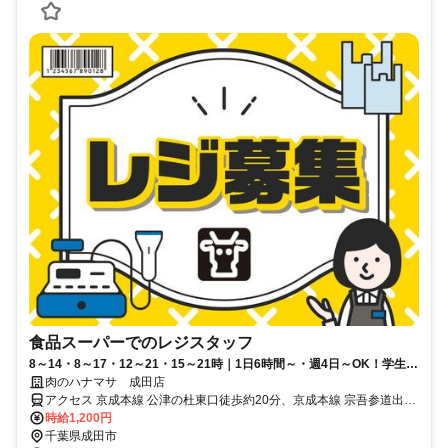
食品スーパーでのレジスタッフ
8～14・8～17・12～21・15～21時｜1日6時間～・週4日～OK！学生・
主婦・フリーター活躍中
肉のハナマサ 成田店
アクセス 京成本線 公津の杜東口徒歩約20分、京成本線 宗吾参道出入
口1徒歩約35分、京成本線 京成酒々井東口徒歩約50分 京成バス「教
時給1,200円
習所」徒歩スグ！【車通勤OK/ガソリン代支給】国道409号、国道51
千葉県成田市