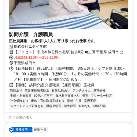
訪問介護 介護職員
正社員募集！お客様1人1人に寄り添ったお仕事です。
株式会社ニチイ学館
【アクセス】 京成本線公津の杜駅 徒歩8分 ■住 所 千葉県 成田市 公津
月給241,110円～259,110円
の杜5-21-2 ■アクセス 京成本線公津の杜駅 徒歩8分
千葉県成田市
【勤務日数】 週5日以上 【勤務時間】 週5日以上／シフト制 ８:00～
18：00（実働８時間・休憩60分） 1ヶ月の労働時間：170～170時間
／月 【勤務期間】 ・雇用期間の定めなし
【職種】 訪問介護 介護職員 【雇用形態】 正社員
制服あり
業界未経験者歓迎
育休延長あり
ランチタイム
無料研修
主婦・主夫歓迎
60代も応募可
資格取得支援あり
長期
フリーター歓迎
社会保険あり
産休・育休取得実績あり
早朝
午後
学歴不問
スタートアップ研修あり
職場見学可
学生歓迎
転勤なし
経験不問
同じ企業の求人
派遣社員