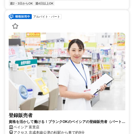
週2・3日からOK
週4日以上OK
アルバイト・パート
登録販売者
資格を活かして働ける！ブランクOKのベイシアの登録販売者（パート）
求人
ベイシア 富里店
アクセス 京成本線公津の杜駅から車で約9分