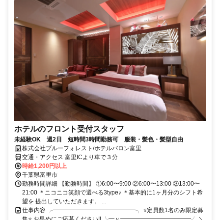
ホテルのフロント受付スタッフ
未経験OK 週2日 短時間3時間勤務可 服装・髪色・髪型自由
株式会社ブルーフォレスト/ホテルバロン富里
交通・アクセス 富里ICより車で３分
時給1,200円以上
千葉県富里市
勤務時間詳細 【勤務時間】 ①6:00〜9:00 ②6:00〜13:00 ③13:00〜
21:00 ＊ニコニコ笑顔で選べる3type♪ ＊基本的に1ヶ月分のシフト希
望を 提出していただきます。 ...
仕事内容 ╭━━━━━━━━━━━━━━╮ ⭐定員数1名のみ限定募
集⭐ お早めにご応募ください!! ╰━ｖ━━━━━━━━━━━━╯ ＼