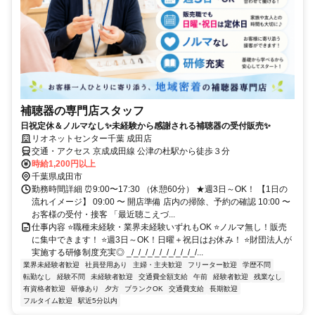
補聴器の専門店スタッフ
日祝定休＆ノルマなし✨未経験から感謝される補聴器の受付販売✨
リオネットセンター千葉 成田店
交通・アクセス 京成成田線 公津の杜駅から徒歩３分
時給1,200円以上
千葉県成田市
勤務時間詳細 ⏰9:00〜17:30 （休憩60分） ★週3日～OK！ 【1日の
流れイメージ】 09:00 〜 開店準備 店内の掃除、予約の確認 10:00 〜
お客様の受付・接客 「最近聴こえづ...
仕事内容 ⭐職種未経験・業界未経験いずれもOK ⭐ノルマ無し！販売
に集中できます！ ⭐週3日～OK！日曜＋祝日はお休み！ ⭐財団法人が
実施する研修制度充実◎ _/_/_/_/_/_/_/_/_/_/...
業界未経験者歓迎
社員登用あり
主婦・主夫歓迎
フリーター歓迎
学歴不問
転勤なし
経験不問
未経験者歓迎
交通費全額支給
午前
経験者歓迎
残業なし
有資格者歓迎
研修あり
夕方
ブランクOK
交通費支給
長期歓迎
フルタイム歓迎
駅近5分以内