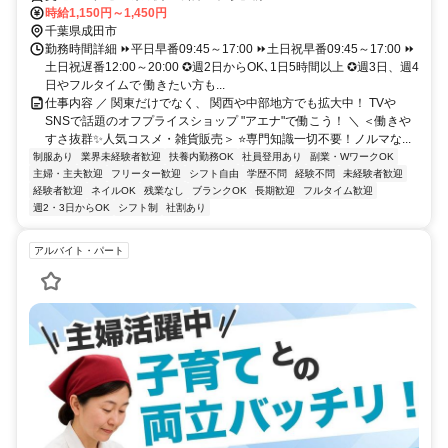
時給1,150円～1,450円
千葉県成田市
勤務時間詳細 ⏩平日早番09:45～17:00 ⏩土日祝早番09:45～17:00 ⏩
土日祝遅番12:00～20:00 ✪週2日からOK､1日5時間以上 ✪週3日、週4
日やフルタイムで 働きたい方も...
仕事内容 ／ 関東だけでなく、 関西や中部地方でも拡大中！ TVや
SNSで話題のオフプライスショップ "アエナ"で働こう！ ＼ ＜働きや
すさ抜群✨人気コスメ・雑貨販売＞ ⭐専門知識一切不要！ノルマな...
制服あり
業界未経験者歓迎
扶養内勤務OK
社員登用あり
副業・WワークOK
主婦・主夫歓迎
フリーター歓迎
シフト自由
学歴不問
経験不問
未経験者歓迎
経験者歓迎
ネイルOK
残業なし
ブランクOK
長期歓迎
フルタイム歓迎
週2・3日からOK
シフト制
社割あり
アルバイト・パート