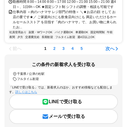
号、県道102号など
勤務時間 8:00～14:00 8:00～17:00 12:00～21:00 15:00～21:00 週4
日～、1日6h～OK ★固定シフト制 シフトの調整・相談も可能です
仕事内容 ＜肉のハナマサ レジ部門の特徴＞ ＼★お店の顔 そして お
店の要です★／ ご家庭向けにも飲食店向けにも 満足いただけるホー
ルセールスストア を目指す「肉のハナマサ」で、 お買い物に来られ
たお...
社員登用あり
副業・WワークOK
バイク通勤OK
車通勤OK
固定時間制
午前
夜間
夕方
交通費支給
長期歓迎
フルタイム歓迎
週4日以上OK
前へ
次へ
1
2
3
4
5
この条件の新着求人を受け取る
千葉県 / 公津の杜駅
フルタイム歓迎
「LINEで受け取る」では、新着求人のほか、おすすめ情報なども配信しま
す。
詳しくはこちら
LINEで受け取る
メールで受け取る