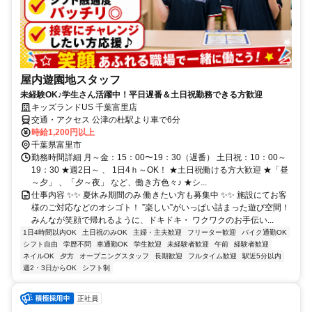
屋内遊園地スタッフ
未経験OK♪学生さん活躍中！平日遅番＆土日祝勤務できる方歓迎
キッズランドUS 千葉富里店
交通・アクセス 公津の杜駅より車で6分
時給1,200円以上
千葉県富里市
勤務時間詳細 月～金：15：00〜19：30（遅番） 土日祝：10：00～
19：30 ★週2日～ 、 1日4ｈ～OK！ ★土日祝働ける方大歓迎 ★「昼
～夕」 、「夕～夜」 など、働き方色々♪ ★シ...
仕事内容 ✨✨ 夏休み期間のみ 働きたい方も募集中 ✨✨ 施設にてお客
様のご対応などのオシゴト！ ”楽しい”がいっぱい詰まった遊び空間！
みんなが笑顔で帰れるように、ドキドキ・ ワクワクのお手伝い...
1日4時間以内OK
土日祝のみOK
主婦・主夫歓迎
フリーター歓迎
バイク通勤OK
シフト自由
学歴不問
車通勤OK
学生歓迎
未経験者歓迎
午前
経験者歓迎
ネイルOK
夕方
オープニングスタッフ
長期歓迎
フルタイム歓迎
駅近5分以内
週2・3日からOK
シフト制
正社員