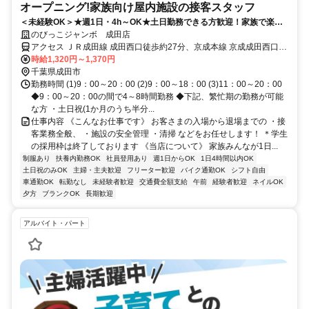
オープニング!家族向け屋内施設の接客スタッフ
＜未経験OK＞★週1日・4h～OK★土日勤務できる方歓迎！家族で楽し
める「あそびの空間」でお仕事♪
のびっこジャンボ 成田店
アクセス ＪＲ成田線 成田西口徒歩約27分、京成本線 京成成田西口徒
歩約32分、京成東成田線 京成成田西口徒歩約32分 成田駅から車で8
時給1,320円～1,370円
分
千葉県成田市
勤務時間 (1)9：00～20：00 (2)9：00～18：00 (3)11：00～20：00
◆9：00～20：00の間で4～8時間勤務 ◆下記、繁忙期の勤務が可能
な方 ・土日祝(1か月のうち半分...
仕事内容 《こんなお仕事です》 お客さまの入場から退場までの ・接
客業務全般、 ・施設の安全管理 ・清掃 などをお任せします！ ＊学生
の採用枠は終了しております 《当店について》 家族みんなが1日...
制服あり
扶養内勤務OK
社員登用あり
週1日からOK
1日4時間以内OK
土日祝のみOK
主婦・主夫歓迎
フリーター歓迎
バイク通勤OK
シフト自由
車通勤OK
転勤なし
未経験者歓迎
交通費全額支給
午前
経験者歓迎
ネイルOK
夕方
ブランクOK
長期歓迎
アルバイト・パート