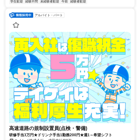
学生歓迎
経験不問
未経験者歓迎
午前
経験者歓迎
アルバイト・パート
高速道路の規制設置員(点検・警備)
研修手当3万円★ドリンク手当1勤務200円★週1～希望シフト