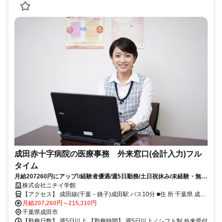
成田赤十字病院の医療事務 外来窓口(会計入力)フル
タイム
月給207260円にアップ!/経験者優遇/週5日勤務/土日祝休み/未経験・無資
格 OK/資格あれば尚可/事務正社員/入社お祝い金有
株式会社ニチイ学館
【アクセス】 成田線(千葉－銚子)成田駅 バス10分 ■住 所 千葉県 成田
月給207,260円～215,310円
市 飯田町90-1 ■アクセス 成田線(千葉－銚子)成田駅 バス10分
千葉県成田市
【勤務日数】 週5日以上 【勤務時間】 週5日以上／シフト制 外来受付