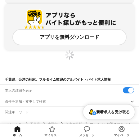
アプリを無料ダウンロード
千葉県、公津の杜駅、フルタイム歓迎のアルバイト・バイト求人情報
求人の詳細を表示
条件を追加・変更して検索
新着求人を受け取る
市区町村を追加・変更
関連キーワード
完全在宅ワーク 全国
シール貼り 在宅
現在地周辺
ガチャガチャ
犬カフェ
千葉県
駅を追加・変更
バイトTOP
千葉県
成田市
公津の杜駅
フルタイム歓迎のアルバイ
千葉県
すべて
ト・バイト・求人
千葉市
すべて
職種を追加・変更
JR武蔵野線
ホーム
マイリスト
メッセージ
マイページ
中央区
花見川区
稲毛区
若葉区
緑区
美浜区