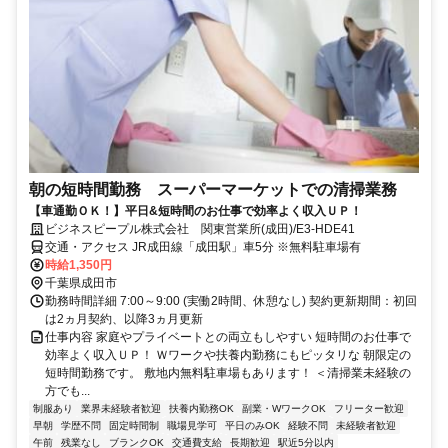
朝の短時間勤務 スーパーマーケットでの清掃業務
【車通勤ＯＫ！】平日&短時間のお仕事で効率よく収入ＵＰ！
ビジネスピープル株式会社 関東営業所(成田)/E3-HDE41
交通・アクセス JR成田線「成田駅」車5分 ※無料駐車場有
時給1,350円
千葉県成田市
勤務時間詳細 7:00～9:00 (実働2時間、休憩なし) 契約更新期間：初回
は2ヵ月契約、以降3ヵ月更新
仕事内容 家庭やプライベートとの両立もしやすい 短時間のお仕事で
効率よく収入ＵＰ！ Ｗワークや扶養内勤務にもピッタリな 朝限定の
短時間勤務です。 敷地内無料駐車場もあります！ ＜清掃業未経験の
方でも...
制服あり
業界未経験者歓迎
扶養内勤務OK
副業・WワークOK
フリーター歓迎
早朝
学歴不問
固定時間制
職場見学可
平日のみOK
経験不問
未経験者歓迎
午前
残業なし
ブランクOK
交通費支給
長期歓迎
駅近5分以内