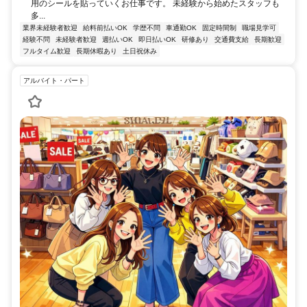
用のシールを貼っていくお仕事です。 未経験から始めたスタッフも
多...
業界未経験者歓迎
給料前払いOK
学歴不問
車通勤OK
固定時間制
職場見学可
経験不問
未経験者歓迎
週払いOK
即日払いOK
研修あり
交通費支給
長期歓迎
フルタイム歓迎
長期休暇あり
土日祝休み
アルバイト・パート