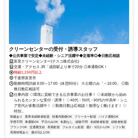
クリーンセンターの受付・誘導スタッフ
◆公共事業で安定◆未経験・シニア活躍中◆定着率◎◆日数応相談
富里クリーンセンター(テスコ株式会社)
交通・アクセス JR「成田駅より車で20分 ◎車通勤OK！
時給1,150円以上
千葉県富里市
勤務時間詳細 8:00～17:00（休憩60分） ※土曜のみ「～16:00」 ◎勤
務日数応相談可
仕事内容 ◇環境に貢献できる公共事業のお仕事！ ◇未経験から始め
られるカンタンな受付・誘導！ ◇40代・50代・60代の中高年・シニ
ア世代が多数活躍中！ ◇勤務日数は応相談！無理なく働けます！ ◇
特別...
制服あり
業界未経験者歓迎
扶養内勤務OK
フリーター歓迎
バイク通勤OK
学歴不問
車通勤OK
平日のみOK
転勤なし
経験不問
未経験者歓迎
経験者歓迎
ブランクOK
交通費支給
長期歓迎
フルタイム歓迎
週2・3日からOK
シフト制
長期休暇あり
週4日以上OK