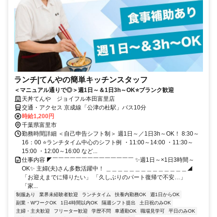
ランチ|てんやの簡単キッチンスタッフ
＜マニュアル通りで◎＞週1日～＆1日3h～OK⭐ブランク歓迎
天丼てんや ジョイフル本田富里店
交通・アクセス 京成線「公津の杜駅」バス10分
時給1,200円
千葉県富里市
勤務時間詳細 ＜自己申告シフト制＞ 週1日～／1日3h～OK！ 8:30～
16：00 ⭐ランチタイム中心のシフト例 ・11:00～14:00 ・11:30～
15:00 ・12:00～16:00 など...
仕事内容 ◤￣￣￣￣￣￣￣￣￣￣￣￣￣￣ ✨週1日～×1日3時間～
OK✨ 主婦(夫)さん多数活躍中！ ＿＿＿＿＿＿＿＿＿＿＿＿＿＿◢
「お迎えまでに帰りたい」 「久しぶりのパート復帰で不安…」
「家...
制服あり
業界未経験者歓迎
ランチタイム
扶養内勤務OK
週1日からOK
副業・WワークOK
1日4時間以内OK
隔週シフト提出
土日祝のみOK
主婦・主夫歓迎
フリーター歓迎
学歴不問
車通勤OK
職場見学可
平日のみOK