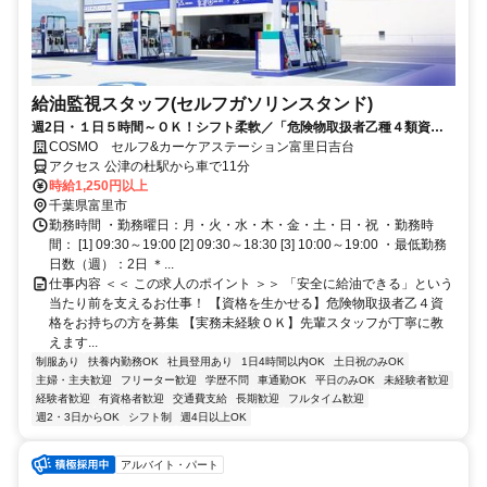
給油監視スタッフ(セルフガソリンスタンド)
週2日・１日５時間～ＯＫ！シフト柔軟／「危険物取扱者乙種４類資
格」をお持ちの方の募集／実務経験がなくてもＯＫです♪
COSMO セルフ&カーケアステーション富里日吉台
アクセス 公津の杜駅から車で11分
時給1,250円以上
千葉県富里市
勤務時間 ・勤務曜日：月・火・水・木・金・土・日・祝 ・勤務時
間： [1] 09:30～19:00 [2] 09:30～18:30 [3] 10:00～19:00 ・最低勤務
日数（週）：2日 ＊...
仕事内容 ＜＜ この求人のポイント ＞＞ 「安全に給油できる」という
当たり前を支えるお仕事！ 【資格を生かせる】危険物取扱者乙４資
格をお持ちの方を募集 【実務未経験ＯＫ】先輩スタッフが丁寧に教
えます...
制服あり
扶養内勤務OK
社員登用あり
1日4時間以内OK
土日祝のみOK
主婦・主夫歓迎
フリーター歓迎
学歴不問
車通勤OK
平日のみOK
未経験者歓迎
経験者歓迎
有資格者歓迎
交通費支給
長期歓迎
フルタイム歓迎
週2・3日からOK
シフト制
週4日以上OK
アルバイト・パート