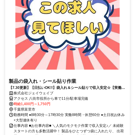
製品の袋入れ・シール貼り作業
【7.30更新】【日払いOK!!】袋入れ＆シール貼りで収入安定☆【実働8
時間×週5日】
株式会社ジェイウェイブ
アクセス 八街市役所から車で11分/駐車場完備
時給1,400円～1,750円
千葉県富里市
勤務時間 ●8時30分～17時30分 実働8時間・休憩60分 ●土日祝お休み
+大型連休有り
仕事内容 ■お仕事内容■ ＼人気のモクモク作業で収入安定♪／ 未経験
スタートの方も多数活躍中！ 製品をひとつずつ袋に入れたり、 出荷