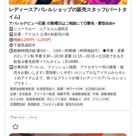
レディースアパレルショップの販売スタッフ(パートタ
イム)
アパレルデビュー応援♪日数曜日はご相談にて◎髪色・髪型自由⭐
シューラルー ユアエルム成田店
交通・アクセス 公津の杜駅目の前
時給1,200円～1,250円
千葉県成田市
勤務時間詳細 週3日～、1日6～8h勤務（時間相談可） ◆早番・遅番
の2シフト制 早番 9:30～18:30 遅番 11:15～20:15 ⭐土日祝できる方
歓迎＆優先採用 ⭐フルタイム（月160時...
仕事内容 アパレル、ファッション雑貨、アクセサリー等の接客・販
売をお願いします♪ 普段使いしやすいカジュアルなアイテムからキレ
イめアイテムまで、色々なブランドが揃うレディースアパレルショッ
プです！ ...
業界未経験者歓迎
社員登用あり
副業・WワークOK
土日祝のみOK
主婦・主夫歓迎
フリーター歓迎
経験不問
未経験者歓迎
午前
経験者歓迎
ネイルOK
有資格者歓迎
月1シフト提出
研修あり
夕方
ブランクOK
交通費支給
長期歓迎
フルタイム歓迎
駅近5分以内
アルバイト・パート