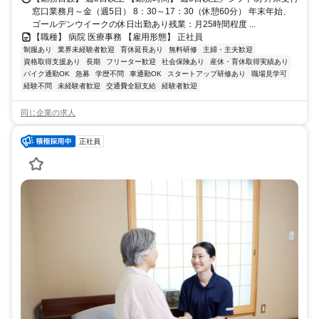
窓口業務月～金（週5日） 8：30～17：30（休憩60分） 年末年始、
ゴールデンウイークの休日出勤あり残業：月25時間程度 ...
【職種】 病院 医療事務 【雇用形態】 正社員
制服あり
業界未経験者歓迎
育休延長あり
無料研修
主婦・主夫歓迎
資格取得支援あり
長期
フリーター歓迎
社会保険あり
産休・育休取得実績あり
バイク通勤OK
急募
学歴不問
車通勤OK
スタートアップ研修あり
職場見学可
経験不問
未経験者歓迎
交通費全額支給
経験者歓迎
同じ企業の求人
正社員