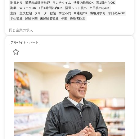
制服あり
業界未経験者歓迎
ランチタイム
扶養内勤務OK
週1日からOK
副業・WワークOK
1日4時間以内OK
隔週シフト提出
土日祝のみOK
主婦・主夫歓迎
フリーター歓迎
学歴不問
車通勤OK
職場見学可
平日のみOK
学生歓迎
経験不問
未経験者歓迎
午前
経験者歓迎
同じ企業の求人
アルバイト・パート