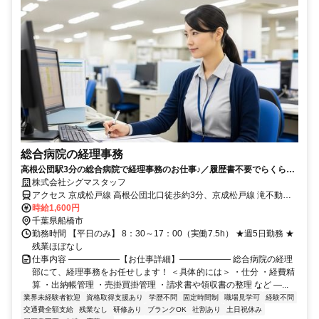
総合病院の経理事務
高根公団駅3分の総合病院で経理事務のお仕事♪／履歴書不要でらくらく
応募可能★
株式会社シグマスタッフ
アクセス 京成松戸線 高根公団北口徒歩約3分、京成松戸線 滝不動出
入口2徒歩約11分、京成松戸線 高根木戸北口徒歩約11分 新京成線高
時給1,600円
根公団駅より徒歩3分
千葉県船橋市
勤務時間 【平日のみ】 8：30～17：00（実働7.5h） ★週5日勤務 ★
残業ほぼなし
仕事内容 ――――――【お仕事詳細】―――――― 総合病院の経理
部にて、経理事務をお任せします！ ＜具体的には＞ ・仕分 ・経費精
算 ・出納帳管理 ・売掛買掛管理 ・請求書や領収書の整理 など ―...
業界未経験者歓迎
資格取得支援あり
学歴不問
固定時間制
職場見学可
経験不問
交通費全額支給
残業なし
研修あり
ブランクOK
社割あり
土日祝休み