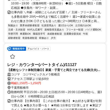
10:00～19:00 （実働8時間・休憩60分） ◆週1～5日勤務 曜日・日数
応相談 ◆扶養内・Wワーク・副業...
仕事内容 ＼年齢・経験にとらわれず活躍！／ 主婦・フリーターさん
も多数在籍中 20代〜60代まで幅広く活躍中！ 週1〜家庭や副業に合
わせた働き方OK ◎子どもを送った後に2〜3時間だけ ◎本業と両...
制服あり
業界未経験者歓迎
社員登用あり
週1日からOK
土日祝のみOK
主婦・主夫歓迎
60代も応募可
資格取得支援あり
フリーター歓迎
バイク通勤OK
学歴不問
車通勤OK
職場見学可
未経験者歓迎
交通費全額支給
午前
経験者歓迎
有資格者歓迎
研修あり
夕方
アルバイト・パート
レジ・カウンター(パートタイム)/11127
【柔軟なシフト体制完備◎】家庭・子育てと両立できてる主婦(主夫)の
方活躍中！働きやすい職場環境♪
コジマ コジマ×ビックカメラ船橋店
アクセス 三咲駅より徒歩8分
時給1,150円～1,250円
千葉県船橋市
勤務時間 平日15:00～20:00 土日祝15:00～20:00 1日4時間から、週3
日からOK！ ※時間曜日は応相談
仕事内容 【仕事内容】 【このお仕事の魅力】 ★お好きな家電が社割
で買える ★働き方が選べる！ ★時給 1分単位で計算します ★東証プ
ライム上場の安定企業 ＜仕事内容＞ コジマで家電の販売と接客を