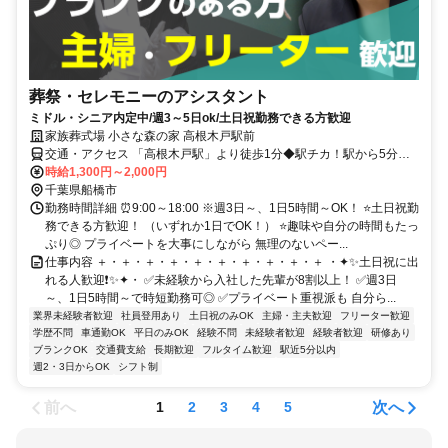
葬祭・セレモニーのアシスタント
ミドル・シニア内定中/週3～5日ok/土日祝勤務できる方歓迎
家族葬式場 小さな森の家 高根木戸駅前
交通・アクセス 「高根木戸駅」より徒歩1分◆駅チカ！駅から5分以
内♪
時給1,300円～2,000円
千葉県船橋市
勤務時間詳細 ⏰9:00～18:00 ※週3日～、1日5時間～OK！ ⭐土日祝勤
務できる方歓迎！ （いずれか1日でOK！） ⭐趣味や自分の時間もたっ
ぷり◎ プライベートを大事にしながら 無理のないペー...
仕事内容 ＋・＋・＋・＋・＋・＋・＋・＋・＋・＋ ・✦✨土日祝に出
れる人歓迎❗✨✦・ ✅未経験から入社した先輩が8割以上！ ✅週3日
～、1日5時間～で時短勤務可◎ ✅プライベート重視派も 自分ら...
業界未経験者歓迎
社員登用あり
土日祝のみOK
主婦・主夫歓迎
フリーター歓迎
学歴不問
車通勤OK
平日のみOK
経験不問
未経験者歓迎
経験者歓迎
研修あり
ブランクOK
交通費支給
長期歓迎
フルタイム歓迎
駅近5分以内
週2・3日からOK
シフト制
前へ
次へ
1
2
3
4
5