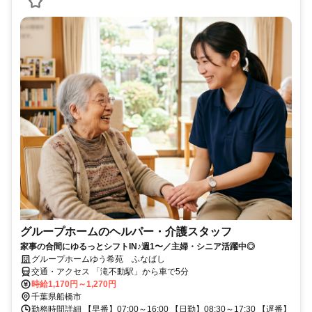
グループホームのヘルパー・介護スタッフ
家事の合間にゆるっとシフトIN♪週1〜／主婦・シニア活躍中◎
グループホームゆう希苑 ふなばし
交通・アクセス 「滝不動駅」から車で5分
時給1,170円～1,270円
千葉県船橋市
勤務時間詳細 【早番】07:00～16:00 【日勤】08:30～17:30 【遅番】