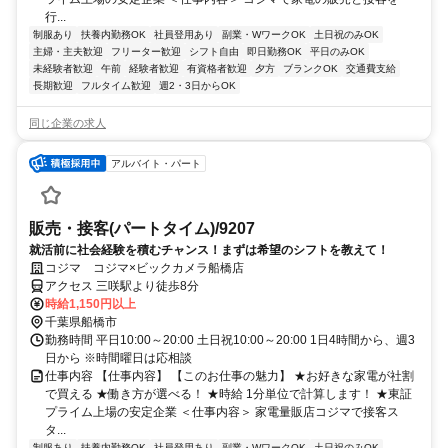
行...
制服あり
扶養内勤務OK
社員登用あり
副業・WワークOK
土日祝のみOK
主婦・主夫歓迎
フリーター歓迎
シフト自由
即日勤務OK
平日のみOK
未経験者歓迎
午前
経験者歓迎
有資格者歓迎
夕方
ブランクOK
交通費支給
長期歓迎
フルタイム歓迎
週2・3日からOK
同じ企業の求人
アルバイト・パート
販売・接客(パートタイム)/9207
就活前に社会経験を積むチャンス！まずは希望のシフトを教えて！
コジマ コジマ×ビックカメラ船橋店
アクセス 三咲駅より徒歩8分
時給1,150円以上
千葉県船橋市
勤務時間 平日10:00～20:00 土日祝10:00～20:00 1日4時間から、週3
日から ※時間曜日は応相談
仕事内容 【仕事内容】 【このお仕事の魅力】 ★お好きな家電が社割
で買える ★働き方が選べる！ ★時給 1分単位で計算します！ ★東証
プライム上場の安定企業 ＜仕事内容＞ 家電量販店コジマで接客ス
タ...
制服あり
扶養内勤務OK
社員登用あり
副業・WワークOK
土日祝のみOK