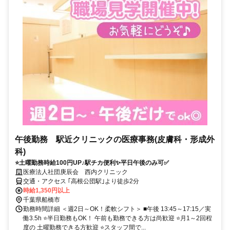
午後勤務 駅近クリニックの医療事務(皮膚科・形成外
科)
⭐土曜勤務時給100円UP♪駅チカ便利✨平日午後のみ可✅
医療法人社団庚辰会 西内クリニック
交通・アクセス ｢高根公団駅｣より徒歩2分
時給1,350円以上
千葉県船橋市
勤務時間詳細 ＜週2日～OK！柔軟シフト＞ ■午後 13:45～17:15／実
働3.5h ⭐半日勤務もOK！ 午前も勤務できる方は尚歓迎 ⭐月1～2回程
度の 土曜勤務できる方歓迎 ⭐スタッフ間で...