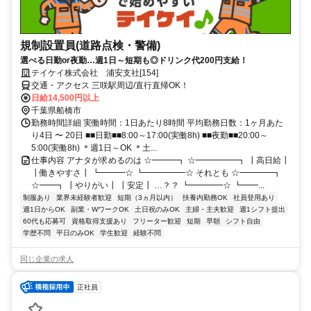
規制設置員(道路点検・警備)
選べる日勤or夜勤…週1日～短期も◎ドリンク代200円支給！
テイケイ株式会社 浦安支社[154]
交通・アクセス 三咲駅周辺/直行直帰OK！
日給14,500円以上
千葉県船橋市
勤務時間詳細 実働時間：1日あたり8時間 平均勤務日数：1ヶ月あた
り4日 〜 20日 ■■日勤■■8:00～17:00(実働8h) ■■夜勤■■20:00～
5:00(実働8h) ＊週1日～OK ＊土...
仕事内容 アナタが求めるのは ☆━━━┓ ☆━━━━━┓ ┃高日給┃
┃働きやすさ┃ ┗━━━☆ ┗━━━━━☆ それとも ☆━━━━┓
☆━━┓ ┃やりがい┃ ┃安定┃ …？？ ┗━━━━☆ ┗━━...
制服あり
業界未経験者歓迎
短期（3ヵ月以内）
扶養内勤務OK
社員登用あり
週1日からOK
副業・WワークOK
土日祝のみOK
主婦・主夫歓迎
週1シフト提出
60代も応募可
資格取得支援あり
フリーター歓迎
短期
早朝
シフト自由
学歴不問
平日のみOK
学生歓迎
経験不問
同じ企業の求人
正社員