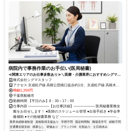
病院内で事務作業のお手伝い(医局秘書)
≪関東エリアのお仕事多数あり≫＼医療・介護業界におすすめシグマス
タッフ☆／履歴書不要
株式会社シグマスタッフ
アクセス 京成松戸線 高根公団南口徒歩約1分、京成松戸線 高根木戸
北口徒歩約9分、京成松戸線 滝不動出入口2徒歩約14分 新京成線高根
時給1,350円
公団駅より徒歩3分
千葉県船橋市
勤務時間 【平日のみ】8：30～17：00
仕事内容 ――――――【お仕事詳細】―――――― 医局秘書業務全
般をお任せします！ ●医師のスケジュール管理 ●出張手続き ●学会準
備補助 ●その他秘書業務 など ――――――――――――――――...
業界未経験者歓迎
資格取得支援あり
学歴不問
固定時間制
職場見学可
経験不問
交通費全額支給
残業なし
研修あり
ブランクOK
社割あり
土日祝休み