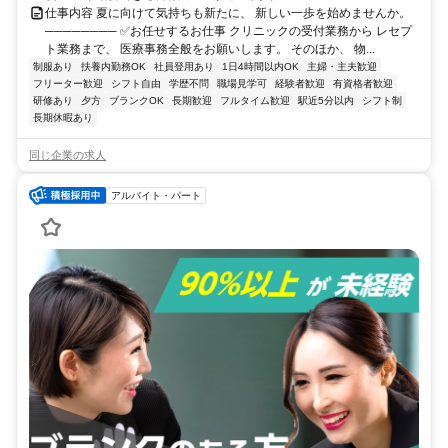
仕事内容 夏に向けて気持ちも新たに、 新しい一歩を始めませんか。
──────── ✅お任せするお仕事 クリニックの受付業務から レセプ
ト業務まで、 医療事務全般をお願いします。 そのほか、 物...
制服あり
扶養内勤務OK
社員登用あり
1日4時間以内OK
主婦・主夫歓迎
フリーター歓迎
シフト自由
学歴不問
職場見学可
経験者歓迎
有資格者歓迎
研修あり
夕方
ブランクOK
長期歓迎
フルタイム歓迎
駅近5分以内
シフト制
長期休暇あり
同じ企業の求人
アルバイト・パート