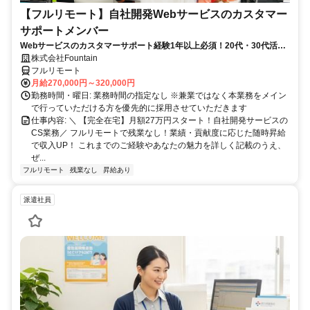
【フルリモート】自社開発Webサービスのカスタマー
サポートメンバー
Webサービスのカスタマーサポート経験1年以上必須！20代・30代活躍
中！
株式会社Fountain
フルリモート
月給270,000円～320,000円
勤務時間・曜日: 業務時間の指定なし ※兼業ではなく本業務をメイン
で行っていただける方を優先的に採用させていただきます
仕事内容: ＼ 【完全在宅】月額27万円スタート！自社開発サービスの
CS業務／ フルリモートで残業なし！業績・貢献度に応じた随時昇給
で収入UP！ これまでのご経験やあなたの魅力を詳しく記載のうえ、
ぜ...
フルリモート
残業なし
昇給あり
派遣社員