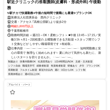
駅近クリニックの准看護師(皮膚科・形成外科) 午後勤
務
✨駅チカで快適勤務⭐午後の短時間で復職にも最適✨ブランクOK
医療法人社団庚辰会 西内クリニック
交通・アクセス ｢高根公団駅｣より徒歩2分
時給1,800円以上
千葉県船橋市
勤務時間詳細 ＜週2日～OK！柔軟シフト＞ ■午後 13:45～17:15／実
働3.5h ⭐月1～2回程度の 土曜勤務できる方歓迎 ⭐スタッフ間でシフ
ト交換などが しやすい職場環境です ⭐有給取...
仕事内容 ･･―･･―･･―･･―･･―･･―･･―･･―･･―･･ 短時間勤務と安
心の環境で 無理なく始められます✨ 夏に向けて気持ちも新たに、 新
しいスタートを切りませんか。 ･･―･･―･･―...
制服あり
扶養内勤務OK
社員登用あり
1日4時間以内OK
主婦・主夫歓迎
シフト自由
職場見学可
経験者歓迎
有資格者歓迎
研修あり
夕方
ブランクOK
長期歓迎
フルタイム歓迎
駅近5分以内
週2・3日からOK
シフト制
長期休暇あり
週4日以上OK
アルバイト・パート