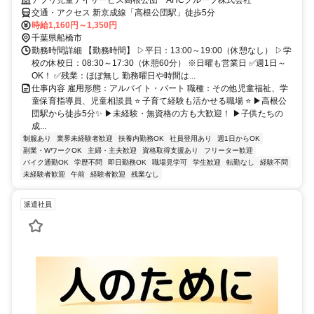
交通・アクセス 新京成線「高根公団駅」徒歩5分
時給1,160円～1,350円
千葉県船橋市
勤務時間詳細 【勤務時間】 ▷平日：13:00～19:00（休憩なし） ▷学
校の休校日：08:30～17:30（休憩60分） ※日曜も営業日 ✅週1日～
OK！ ✅残業：ほぼ無し 勤務曜日や時間は...
仕事内容 雇用形態：アルバイト・パート 職種：その他児童福祉、学
童保育指導員、児童相談員 ⭐ 子育て経験も活かせる職場 ⭐ ▶高根公
団駅から徒歩5分✨ ▶未経験・無資格の方も大歓迎！ ▶子供たちの
成...
制服あり
業界未経験者歓迎
扶養内勤務OK
社員登用あり
週1日からOK
副業・WワークOK
主婦・主夫歓迎
資格取得支援あり
フリーター歓迎
バイク通勤OK
学歴不問
即日勤務OK
職場見学可
学生歓迎
転勤なし
経験不問
未経験者歓迎
午前
経験者歓迎
残業なし
派遣社員