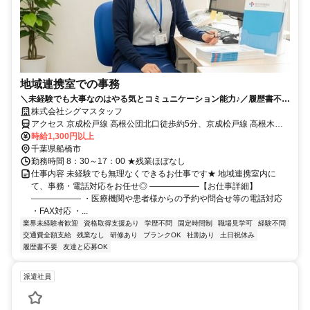
地域連携室での事務
＼未経験でも大事なのはやる気とコミュニケーション能力♪／履歴書不要
でらくらく応募可能★
株式会社シグマスタッフ
アクセス 京成松戸線 高根公団北口徒歩約5分、京成松戸線 高根木戸
北口徒歩約12分、京成松戸線 滝不動出入口2徒歩約12分 新京成線高
時給1,300円以上
根公団駅より徒歩3分
千葉県船橋市
勤務時間 8：30～17：00 ★残業ほぼなし
仕事内容 未経験でも無理なくできるお仕事です★ 地域連携室内に
て、事務・電話対応をお任せ◎ ――――――【お仕事詳細】
―――――― ・医療機関や患者様からの予約や問合せ等の電話対応
・FAX対応 ・...
業界未経験者歓迎
資格取得支援あり
学歴不問
固定時間制
職場見学可
経験不問
交通費全額支給
残業なし
研修あり
ブランクOK
社割あり
土日祝休み
履歴書不要
友達と応募OK
派遣社員