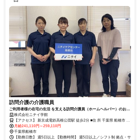
訪問介護の介護職員
ご利用者様の在宅の生活 を支える訪問介護員（ホームヘルパー）のお仕
事です。
株式会社ニチイ学館
【アクセス】 新京成電鉄高根公団駅 徒歩2分 ■住 所 千葉県 船橋市 高
月給241,110円～259,110円
根台1-8-1高野ﾋﾞﾙ3F ■アクセス 新京成電鉄高根公団駅 徒歩2分
千葉県船橋市
【勤務日数】 週5日以上 【勤務時間】 週5日以上／シフト制 拠点・サ