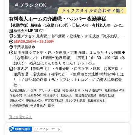
有料老人ホームの介護職・ヘルパー 夜勤専従
【夜勤専従】船橋市・1夜勤33150円・日払いOK・有料老人ホーム≪派
遣介護≫
株式会社MEDILCY
交通アクセス 最寄駅：滝不動駅 ＜勤務地＞ 新京成線「滝不動駅」よ
日給29,250円～33,150円
り徒歩約4分 ※バイク通勤可能！車通勤可能！
千葉県船橋市
勤務時間 シフト制 ＜以下を参照＞ 実働時間： １日あたり 8.0時間 ◆
主な勤務シフト（月8回〜勤務可能） 【夜勤】16：30～翌9：30（休
憩60分） 残業はほとんどありません！ シフトの...
仕事内容 【夜勤専従】 ・食事介助 ・口腔ケア ・臥床、起床支援 ・
服薬管理 ・環境整備（清掃など） ・他職種との連携や情報の申し送
り ・介護記録の作成（PC・タブレット）など ※この求人は株式会
社...
社員登用あり
長期
フリーター歓迎
社会保険あり
バイク通勤OK
給料前払いOK
学歴不問
即日勤務OK
職場見学可
転勤なし
交通費全額支給
経験者歓迎
週払いOK
即日払いOK
有資格者歓迎
月1シフト提出
職種変更なし
社会保険完備
交通費支給
日中
同じ企業の求人
アルバイト・パート