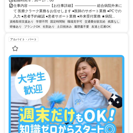
勤務時間 8：30～17：00
仕事内容 ――――――【お仕事詳細】―――――― 総合病院外来に
て 医療クラーク業務をお任せします ●医師のサポート業務 ●PCでの
入力 ●患者予約確認 ●患者サポート業務 ●外来受付業務 ★病院...
資格取得支援あり
学歴不問
固定時間制
職場見学可
交通費全額支給
残業なし
研修あり
ブランクOK
社割あり
土日祝休み
履歴書不要
友達と応募OK
アルバイト・パート