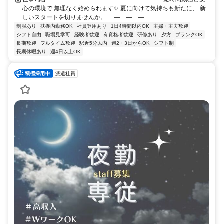
心の環境で 無理なく始められます✨ 夏に向けて気持ちも新たに、 新
しいスタートを切りませんか。 ･･―･･―･･―...
制服あり
扶養内勤務OK
社員登用あり
1日4時間以内OK
主婦・主夫歓迎
シフト自由
職場見学可
経験者歓迎
有資格者歓迎
研修あり
夕方
ブランクOK
長期歓迎
フルタイム歓迎
駅近5分以内
週2・3日からOK
シフト制
長期休暇あり
週4日以上OK
派遣社員