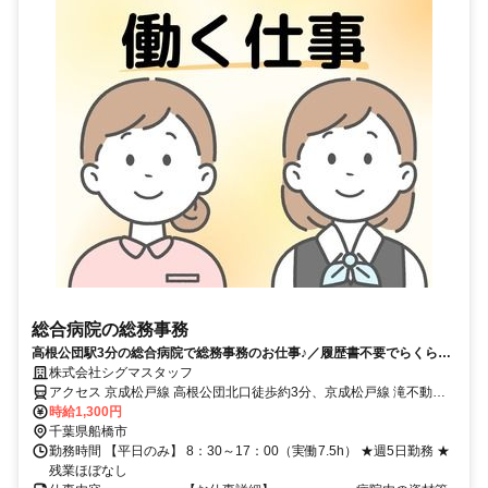
総合病院の総務事務
高根公団駅3分の総合病院で総務事務のお仕事♪／履歴書不要でらくらく
応募可能★
株式会社シグマスタッフ
アクセス 京成松戸線 高根公団北口徒歩約3分、京成松戸線 滝不動出
入口2徒歩約11分、京成松戸線 高根木戸北口徒歩約11分 新京成線高
時給1,300円
根公団駅より徒歩3分
千葉県船橋市
勤務時間 【平日のみ】 8：30～17：00（実働7.5h） ★週5日勤務 ★
残業ほぼなし