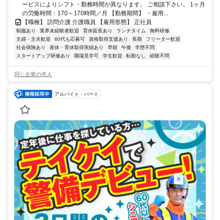
ービスによりシフト・勤務時間が異なります。 ご相談下さい。 1ヶ月
の労働時間：170～170時間／月 【勤務期間】 ・雇用...
【職種】 訪問介護 介護職員 【雇用形態】 正社員
制服あり
業界未経験者歓迎
育休延長あり
ランチタイム
無料研修
主婦・主夫歓迎
60代も応募可
資格取得支援あり
長期
フリーター歓迎
社会保険あり
産休・育休取得実績あり
早朝
午後
学歴不問
スタートアップ研修あり
職場見学可
学生歓迎
転勤なし
経験不問
同じ企業の求人
アルバイト・パート