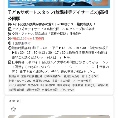
子どもサポートスタッフ(放課後等デイサービス)|高根
公団駅
初バイト応援✨授業が休みの週1日～OK◎テスト期間相談可！
アプリ児童デイサービス高根公団 AHCグループ株式会社
交通・アクセス 新京成線「高根公団駅」徒歩5分
時給1,160円～1,350円
千葉県船橋市
勤務時間詳細 週1日～OK! ・平日▶13：30～19：30 ・学校の休校日
▶8：30～17：30 ※13：30～17：30は勤務必須 勤務曜日や時間は
是非ご相談ください✨ （例えば…） ▶平...
仕事内容 ＼初バイトも応援✨／ 大学の時間割が決まってから、 シフ
ト調整するのもOKです♪ ◇─・─・─・─◇─・─・─・─◇ 【 仕事内
容 】 靴下を履く練習など、子ども達の発達の補助をした...
制服あり
業界未経験者歓迎
扶養内勤務OK
社員登用あり
週1日からOK
副業・WワークOK
土日祝のみOK
主婦・主夫歓迎
フリーター歓迎
バイク通勤OK
学歴不問
即日勤務OK
職場見学可
学生歓迎
転勤なし
経験不問
未経験者歓迎
経験者歓迎
有資格者歓迎
ブランクOK
派遣社員