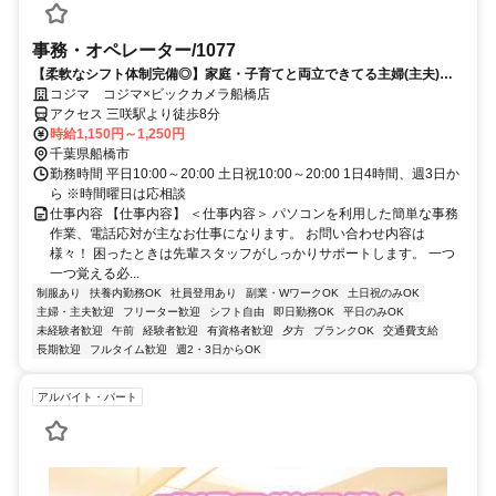
事務・オペレーター/1077
【柔軟なシフト体制完備◎】家庭・子育てと両立できてる主婦(主夫)の
方活躍中！働きやすい職場環境♪
コジマ コジマ×ビックカメラ船橋店
アクセス 三咲駅より徒歩8分
時給1,150円～1,250円
千葉県船橋市
勤務時間 平日10:00～20:00 土日祝10:00～20:00 1日4時間、週3日か
ら ※時間曜日は応相談
仕事内容 【仕事内容】 ＜仕事内容＞ パソコンを利用した簡単な事務
作業、電話応対が主なお仕事になります。 お問い合わせ内容は
様々！ 困ったときは先輩スタッフがしっかりサポートします。 一つ
一つ覚える必...
制服あり
扶養内勤務OK
社員登用あり
副業・WワークOK
土日祝のみOK
主婦・主夫歓迎
フリーター歓迎
シフト自由
即日勤務OK
平日のみOK
未経験者歓迎
午前
経験者歓迎
有資格者歓迎
夕方
ブランクOK
交通費支給
長期歓迎
フルタイム歓迎
週2・3日からOK
アルバイト・パート