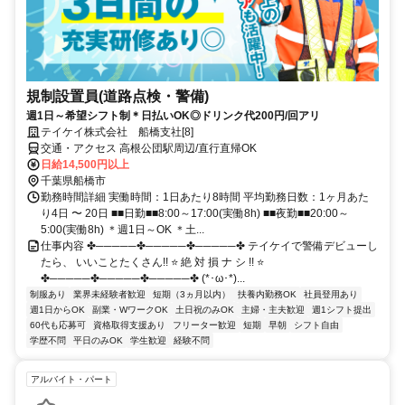
規制設置員(道路点検・警備)
週1日～希望シフト制＊日払いOK◎ドリンク代200円/回アリ
テイケイ株式会社 船橋支社[8]
交通・アクセス 高根公団駅周辺/直行直帰OK
日給14,500円以上
千葉県船橋市
勤務時間詳細 実働時間：1日あたり8時間 平均勤務日数：1ヶ月あた
り4日 〜 20日 ■■日勤■■8:00～17:00(実働8h) ■■夜勤■■20:00～
5:00(実働8h) ＊週1日～OK ＊土...
仕事内容 ✤─────✤─────✤─────✤ テイケイで警備デビューし
たら、 いいことたくさん!! ⭐ 絶 対 損 ナ シ !! ⭐
✤─────✤─────✤─────✤ (*･ω･*)...
制服あり
業界未経験者歓迎
短期（3ヵ月以内）
扶養内勤務OK
社員登用あり
週1日からOK
副業・WワークOK
土日祝のみOK
主婦・主夫歓迎
週1シフト提出
60代も応募可
資格取得支援あり
フリーター歓迎
短期
早朝
シフト自由
学歴不問
平日のみOK
学生歓迎
経験不問
アルバイト・パート