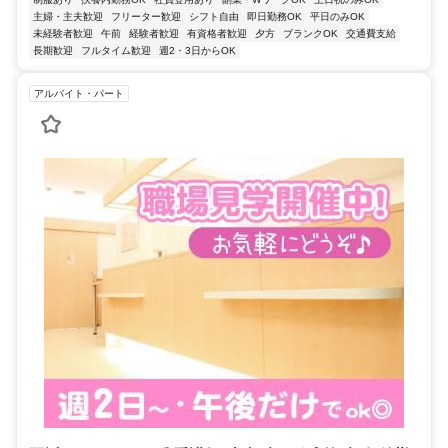
主婦・主夫歓迎
フリーター歓迎
シフト自由
即日勤務OK
平日のみOK
未経験者歓迎
午前
経験者歓迎
有資格者歓迎
夕方
ブランクOK
交通費支給
長期歓迎
フルタイム歓迎
週2・3日からOK
アルバイト・パート