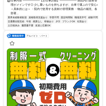
仕事内容 ――――――【お仕事詳細】―――――― 病院内の資材管
理がメインです◎ 少し重いものを持ちますが、台車で運ぶので安心♪
＜具体的には＞ ・院内で使用する資材の管理業務 ・物品の補充、各
部署...
業界未経験者歓迎
資格取得支援あり
学歴不問
固定時間制
職場見学可
経験不問
交通費全額支給
午前
残業なし
研修あり
夕方
ブランクOK
社割あり
土日祝休み
履歴書不要
友達と応募OK
アルバイト・パート