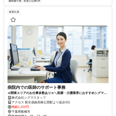
履歴書不要
友達と応募OK
派遣社員
病院内での医師のサポート事務
≪関東エリアのお仕事多数あり≫＼医療・介護業界におすすめシグマス
タッフ☆／履歴書不要
株式会社シグマスタッフ
アクセス 新京成線高根公団駅より徒歩3分
時給1,350円
千葉県船橋市