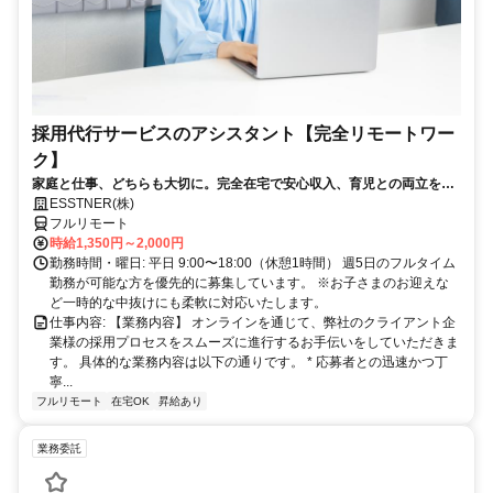
採用代行サービスのアシスタント【完全リモートワー
ク】
家庭と仕事、どちらも大切に。完全在宅で安心収入、育児との両立をサ
ポートします。
ESSTNER(株)
フルリモート
時給1,350円～2,000円
勤務時間・曜日: 平日 9:00〜18:00（休憩1時間） 週5日のフルタイム
勤務が可能な方を優先的に募集しています。 ※お子さまのお迎えな
ど一時的な中抜けにも柔軟に対応いたします。
仕事内容: 【業務内容】 オンラインを通じて、弊社のクライアント企
業様の採用プロセスをスムーズに進行するお手伝いをしていただきま
す。 具体的な業務内容は以下の通りです。 * 応募者との迅速かつ丁
寧...
フルリモート
在宅OK
昇給あり
業務委託