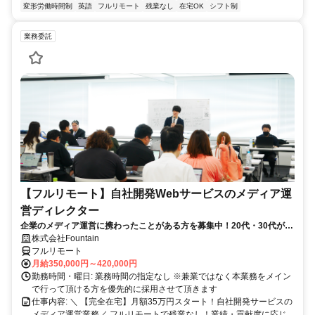
変形労働時間制
英語
フルリモート
残業なし
在宅OK
シフト制
業務委託
【フルリモート】自社開発Webサービスのメディア運
営ディレクター
企業のメディア運営に携わったことがある方を募集中！20代・30代が活
躍している職場です！
株式会社Fountain
フルリモート
月給350,000円～420,000円
勤務時間・曜日: 業務時間の指定なし ※兼業ではなく本業務をメイン
で行って頂ける方を優先的に採用させて頂きます
仕事内容: ＼ 【完全在宅】月額35万円スタート！自社開発サービスの
メディア運営業務／ フルリモートで残業なし！業績・貢献度に応じ