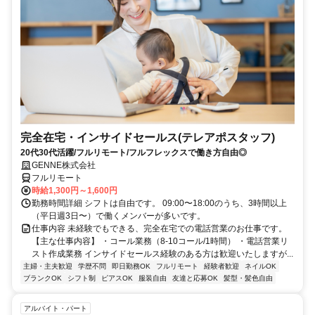
完全在宅・インサイドセールス(テレアポスタッフ)
20代30代活躍/フルリモート/フルフレックスで働き方自由◎
GENNE株式会社
フルリモート
時給1,300円～1,600円
勤務時間詳細 シフトは自由です。 09:00〜18:00のうち、3時間以上
（平日週3日〜）で働くメンバーが多いです。
仕事内容 未経験でもできる、完全在宅での電話営業のお仕事です。
【主な仕事内容】 ・コール業務（8-10コール/1時間） ・電話営業リ
スト作成業務 インサイドセールス経験のある方は歓迎いたしますが...
主婦・主夫歓迎
学歴不問
即日勤務OK
フルリモート
経験者歓迎
ネイルOK
ブランクOK
シフト制
ピアスOK
服装自由
友達と応募OK
髪型・髪色自由
アルバイト・パート