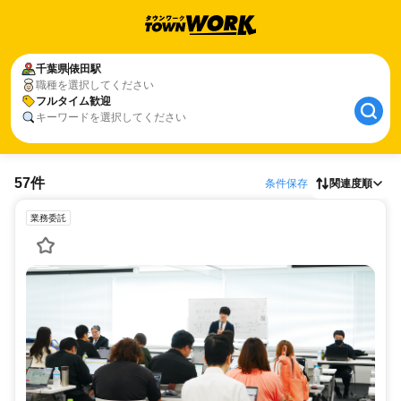
千葉県
俵田駅
職種を選択してください
フルタイム歓迎
キーワードを選択してください
57件
条件保存
関連度順
業務委託