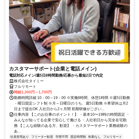
カスタマーサポート(企業と電話メイン)
電話対応メイン/週5日8時間勤務/応募から最短2日で内定
株式会社タイミー
フルリモート
時給1,300円～1,700円
勤務時間詳細 10：00～19：00 ※実働8時間、休憩1時間 ※週5日勤務
・曜日固定シフト制 ※月～日曜日のうち、週5日勤務 ※希望休は月2
日まで提出OK 入社日から2ヶ月間 初期研修がござい...
仕事内容 【このお仕事のポイント！】 ・基本10〜19時の時間固定 ・
みんなが知ってる企業で安心して働ける ・入社初日から完全在宅勤
務 【こんな経験のある方、歓迎】 ・カスタマーサポート業務経験の
あ...
社員登用あり
フリーター歓迎
学歴不問
固定時間制
転勤なし
フルリモート