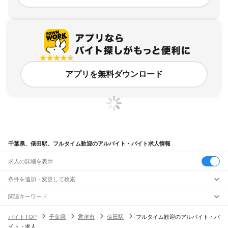
アプリを無料ダウンロード
千葉県、俵田駅、フルタイム歓迎のアルバイト・バイト求人情報
求人の詳細を表示
条件を追加・変更して検索
市区町村を追加・変更
関連キーワード
完全在宅ワーク 全国
シール貼り 在宅
現在地周辺
ガチャガチャ
犬カフェ
千葉県
駅を追加・変更
バイトTOP
千葉県
君津市
俵田駅
フルタイム歓迎のアルバイト・バ
千葉県
すべて
イト・求人
千葉市
すべて