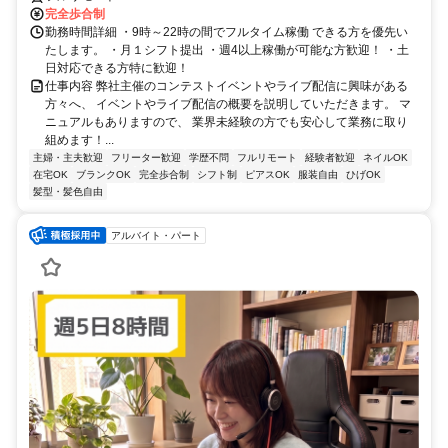
完全歩合制
勤務時間詳細 ・9時～22時の間でフルタイム稼働 できる方を優先い
たします。 ・月１シフト提出 ・週4以上稼働が可能な方歓迎！ ・土
日対応できる方特に歓迎！
仕事内容 弊社主催のコンテストイベントやライブ配信に興味がある
方々へ、 イベントやライブ配信の概要を説明していただきます。 マ
ニュアルもありますので、 業界未経験の方でも安心して業務に取り
組めます！...
主婦・主夫歓迎
フリーター歓迎
学歴不問
フルリモート
経験者歓迎
ネイルOK
在宅OK
ブランクOK
完全歩合制
シフト制
ピアスOK
服装自由
ひげOK
髪型・髪色自由
アルバイト・パート