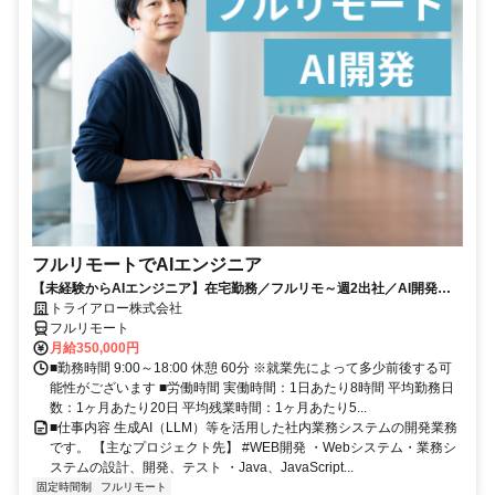
フルリモートでAIエンジニア
【未経験からAIエンジニア】在宅勤務／フルリモ～週2出社／AI開発を
仕事にする
トライアロー株式会社
フルリモート
月給350,000円
■勤務時間 9:00～18:00 休憩 60分 ※就業先によって多少前後する可
能性がございます ■労働時間 実働時間：1日あたり8時間 平均勤務日
数：1ヶ月あたり20日 平均残業時間：1ヶ月あたり5...
■仕事内容 生成AI（LLM）等を活用した社内業務システムの開発業務
です。 【主なプロジェクト先】 #WEB開発 ・Webシステム・業務シ
ステムの設計、開発、テスト ・Java、JavaScript...
固定時間制
フルリモート