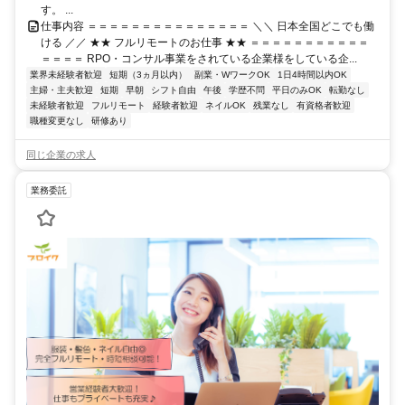
す。 ...
仕事内容 ＝＝＝＝＝＝＝＝＝＝＝＝＝＝＝ ＼＼ 日本全国どこでも働
ける ／／ ★★ フルリモートのお仕事 ★★ ＝＝＝＝＝＝＝＝＝＝＝
＝＝＝＝ RPO・コンサル事業をされている企業様をしている企...
業界未経験者歓迎
短期（3ヵ月以内）
副業・WワークOK
1日4時間以内OK
主婦・主夫歓迎
短期
早朝
シフト自由
午後
学歴不問
平日のみOK
転勤なし
未経験者歓迎
フルリモート
経験者歓迎
ネイルOK
残業なし
有資格者歓迎
職種変更なし
研修あり
同じ企業の求人
業務委託