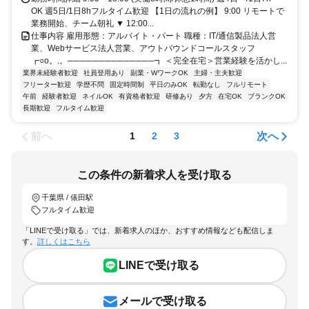
OK 週5日/1日8hフルタイム歓迎 【1日の流れの例】 9:00 リモートで
業務開始、チーム朝礼 ▼ 12:00...
仕事内容 雇用形態：アルバイト・パート 職種：IT/通信製品法人営
業、Webサービス法人営業、アウトバウンドコールスタッフ
┏○o。.。──────────────┓ ＜完全在宅＞営業経験を活かし...
業界未経験者歓迎
社員登用あり
副業・WワークOK
主婦・主夫歓迎
フリーター歓迎
学歴不問
固定時間制
平日のみOK
転勤なし
フルリモート
午前
経験者歓迎
ネイルOK
有資格者歓迎
研修あり
夕方
在宅OK
ブランクOK
長期歓迎
フルタイム歓迎
前へ
次へ
1
2
3
この条件の新着求人を受け取る
千葉県 / 俵田駅
フルタイム歓迎
「LINEで受け取る」では、新着求人のほか、おすすめ情報なども配信しま
す。
詳しくはこちら
LINEで受け取る
メールで受け取る