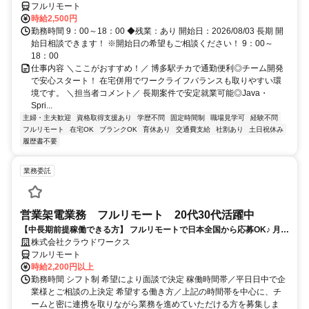
フルリモート
時給2,500円
勤務時間 9：00～18：00 ◆残業：あり 開始日：2026/08/03 長期 開
始日相談できます！ ※開始日の希望もご相談ください！ 9：00～
18：00
仕事内容 ＼ここがおすすめ！／ 博多駅チカで通勤便利◎チーム開発
で安心スタート！ 在宅併用でワークライフバランスも取りやすい環
境です。 ＼担当者コメント／ 長期案件で安定就業可能◎Java・
Spri...
主婦・主夫歓迎
資格取得支援あり
学歴不問
固定時間制
職場見学可
経験不問
フルリモート
在宅OK
ブランクOK
育休あり
交通費支給
社割あり
土日祝休み
履歴書不要
業務委託
営業架電業務 フルリモート 20代30代活躍中
【中長期前提稼働できる方】 フルリモートで日本全国から応募OK♪ 月稼
働40時間で安定収入！
株式会社クラウドワークス
フルリモート
時給2,200円以上
勤務時間 シフト制 希望により面談で決定 稼働時間帯／平日日中で企
業様とご相談の上決定 希望する働き方／上記の時間帯を中心に、チ
ームと密に連携を取りながら業務を進めていただける方を募集しま