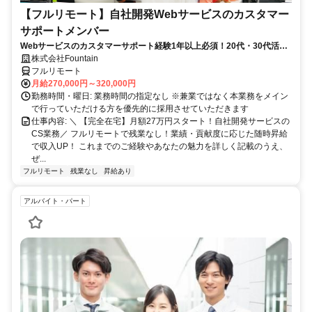
【フルリモート】自社開発Webサービスのカスタマー
サポートメンバー
Webサービスのカスタマーサポート経験1年以上必須！20代・30代活躍
中！
株式会社Fountain
フルリモート
月給270,000円～320,000円
勤務時間・曜日: 業務時間の指定なし ※兼業ではなく本業務をメイン
で行っていただける方を優先的に採用させていただきます
仕事内容: ＼ 【完全在宅】月額27万円スタート！自社開発サービスの
CS業務／ フルリモートで残業なし！業績・貢献度に応じた随時昇給
で収入UP！ これまでのご経験やあなたの魅力を詳しく記載のうえ、
ぜ...
フルリモート
残業なし
昇給あり
アルバイト・パート