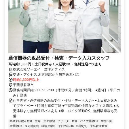
通信機器の返品受付・検査・データ入力スタッフ
高時給1,300円！土日祝休み！未経験OK・無料送迎バスあり
株式会社ソーエイ 君津オフィス
交通・アクセス 木更津駅から無料送迎バス
時給1,300円以上
千葉県君津市
勤務時間詳細 9:00〜17:00（休憩60分／実働7時間） ●週5日（平日の
み）勤務
仕事内容 <通信機器の返品受付・検品・データ入力> ●土日祝お休み
でプライベート時間も確保可能 ●空調完備の快適なオフィス環境 ●木
更津駅より無料送迎バスあり ●車、バイク通勤OK、無料駐車場も完
備 ...
業界未経験者歓迎
主婦・主夫歓迎
フリーター歓迎
バイク通勤OK
学歴不問
車通勤OK
固定時間制
職場見学可
平日のみOK
転勤なし
未経験者歓迎