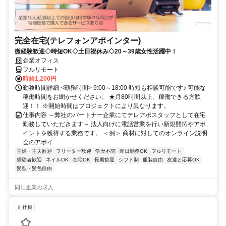
完全在宅(テレフォンアポインター)
微経験歓迎◇時短OK◇土日祝休み◇20～39歳女性活躍中！
企業オフィス
フルリモート
時給1,200円
勤務時間詳細 <勤務時間> 9:00～18:00 時短も相談可能です♪ 可能な
稼働時間をお聞かせください。 ★月80時間以上、稼働できる方歓
迎！！ ※開始時間はプロジェクトにより異なります。
仕事内容 ～弊社のパートナー企業にてテレアポスタッフとして在宅
勤務していただきます～ 法人向けに電話営業を行い新規開拓やアポ
イントを獲得する業務です。 ＜例＞ 商材に対してのオンライン説明
会のアポイ...
主婦・主夫歓迎
フリーター歓迎
学歴不問
即日勤務OK
フルリモート
経験者歓迎
ネイルOK
在宅OK
長期歓迎
シフト制
服装自由
友達と応募OK
髪型・髪色自由
同じ企業の求人
正社員