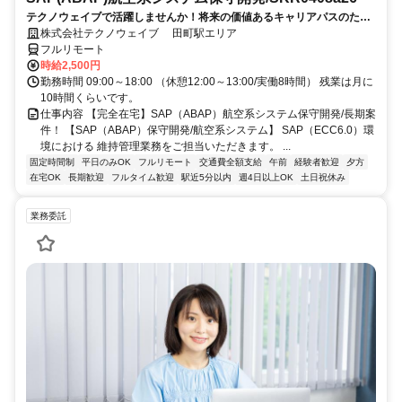
テクノウェイブで活躍しませんか！将来の価値あるキャリアパスのため
の、長期的・安定的なサポートします
株式会社テクノウェイブ 田町駅エリア
フルリモート
時給2,500円
勤務時間 09:00～18:00 （休憩12:00～13:00/実働8時間） 残業は月に
10時間くらいです。
仕事内容 【完全在宅】SAP（ABAP）航空系システム保守開発/長期案
件！ 【SAP（ABAP）保守開発/航空系システム】 SAP（ECC6.0）環
境における 維持管理業務をご担当いただきます。 ...
固定時間制
平日のみOK
フルリモート
交通費全額支給
午前
経験者歓迎
夕方
在宅OK
長期歓迎
フルタイム歓迎
駅近5分以内
週4日以上OK
土日祝休み
業務委託