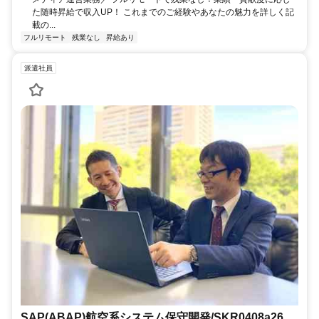
た随時昇給で収入UP！ これまでのご経験やあなたの魅力を詳しく記
載の...
フルリモート
残業なし
昇給あり
派遣社員
SAP(ABAP)航空系システム保守開発/SKR0408a26