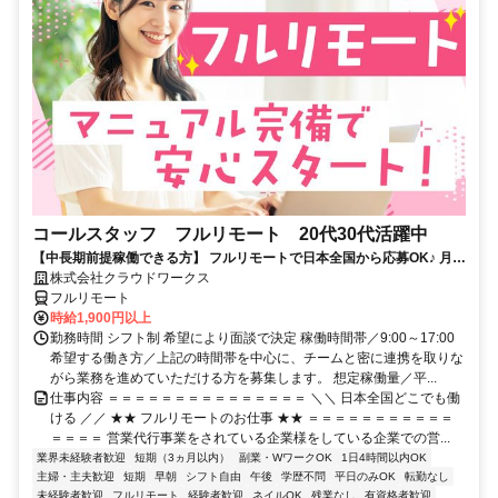
コールスタッフ フルリモート 20代30代活躍中
【中長期前提稼働できる方】 フルリモートで日本全国から応募OK♪ 月稼
働80時間で安定収入！
株式会社クラウドワークス
フルリモート
時給1,900円以上
勤務時間 シフト制 希望により面談で決定 稼働時間帯／9:00～17:00
希望する働き方／上記の時間帯を中心に、チームと密に連携を取りな
がら業務を進めていただける方を募集します。 想定稼働量／平...
仕事内容 ＝＝＝＝＝＝＝＝＝＝＝＝＝＝＝ ＼＼ 日本全国どこでも働
ける ／／ ★★ フルリモートのお仕事 ★★ ＝＝＝＝＝＝＝＝＝＝＝
＝＝＝＝ 営業代行事業をされている企業様をしている企業での営...
業界未経験者歓迎
短期（3ヵ月以内）
副業・WワークOK
1日4時間以内OK
主婦・主夫歓迎
短期
早朝
シフト自由
午後
学歴不問
平日のみOK
転勤なし
未経験者歓迎
フルリモート
経験者歓迎
ネイルOK
残業なし
有資格者歓迎