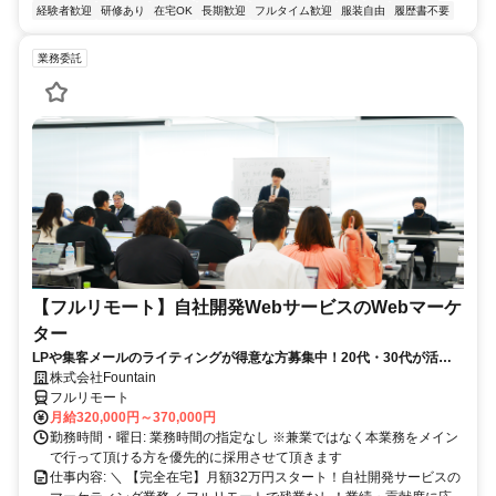
経験者歓迎
研修あり
在宅OK
長期歓迎
フルタイム歓迎
服装自由
履歴書不要
業務委託
【フルリモート】自社開発WebサービスのWebマーケ
ター
LPや集客メールのライティングが得意な方募集中！20代・30代が活躍
している職場です！
株式会社Fountain
フルリモート
月給320,000円～370,000円
勤務時間・曜日: 業務時間の指定なし ※兼業ではなく本業務をメイン
で行って頂ける方を優先的に採用させて頂きます
仕事内容: ＼ 【完全在宅】月額32万円スタート！自社開発サービスの