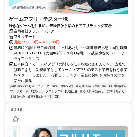
ゲームアプリ・テスター職
好きなゲームを仕事に。未経験から始めるアプリチェック業務
合同会社グランドリンク
フルリモート
月給270,000円～360,000円
勤務時間詳細 総労働時間：1ヶ月あたり160時間 勤務形態：固定時間
制 10:00〜19:00 （実働8時間／休憩1時間） ・残業少なめ ・ワーク
ライフバランス
仕事内容 ＼ゲームやアプリに関わる仕事を始めませんか？／ 当社で
は昨年より、新規事業としてゲーム・アプリのテスト業務を行う事業
をスタートしました。 今回は、テスター業務に興味をお持ちの方を
新たに募集...
資格取得支援あり
フリーター歓迎
学歴不問
固定時間制
経験不問
未経験者歓迎
フルリモート
残業なし
ブランクOK
長期歓迎
資格取得手当あり
長期休暇あり
土日祝休み
食事補助あり
ひげOK
派遣社員