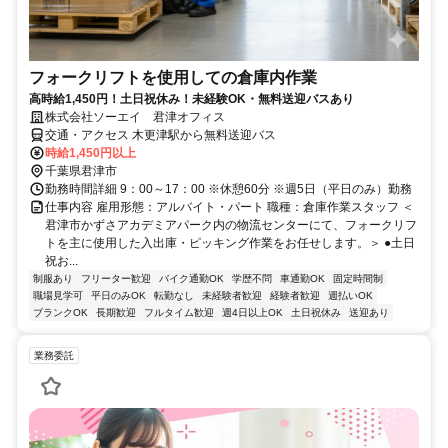
フォークリフトを使用しての倉庫内作業
高時給1,450円！土日祝休み！未経験OK・無料送迎バスあり
株式会社ソーエイ 君津オフィス
交通・アクセス 木更津駅から無料送迎バス
時給1,450円以上
千葉県君津市
勤務時間詳細 9：00～17：00 ※休憩60分 ※週5日（平日のみ）勤務
仕事内容 雇用形態：アルバイト・パート 職種：倉庫作業スタッフ ＜
君津市かずさアカデミアパーク内の物流センターにて、フォークリフ
トを主に使用した入出庫・ピッキング作業をお任せします。＞ ●土日
祝お...
制服あり
フリーター歓迎
バイク通勤OK
学歴不問
車通勤OK
固定時間制
職場見学可
平日のみOK
転勤なし
未経験者歓迎
経験者歓迎
週払いOK
ブランクOK
長期歓迎
フルタイム歓迎
週4日以上OK
土日祝休み
送迎あり
業務委託