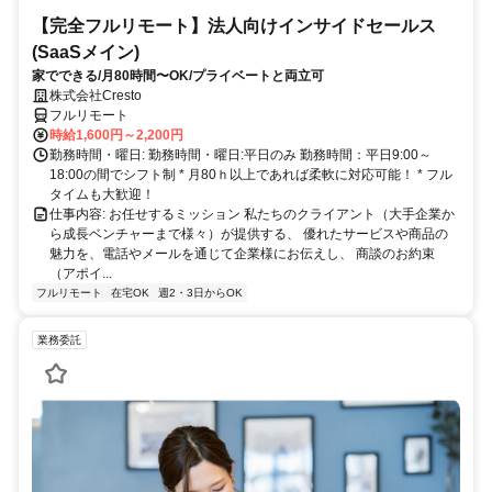
【完全フルリモート】法人向けインサイドセールス
(SaaSメイン)
家でできる/月80時間〜OK/プライベートと両立可
株式会社Cresto
フルリモート
時給1,600円～2,200円
勤務時間・曜日: 勤務時間・曜日:平日のみ 勤務時間：平日9:00～
18:00の間でシフト制 * ​月80ｈ以上であれば柔軟に対応可能！ * フル
タイムも大歓迎！
仕事内容: お任せするミッション 私たちのクライアント（大手企業か
ら成長ベンチャーまで様々）が提供する、 優れたサービスや商品の
魅力を、電話やメールを通じて企業様にお伝えし、 商談のお約束
（アポイ...
フルリモート
在宅OK
週2・3日からOK
業務委託