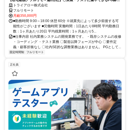
〇業務用端末貸与あり
トライアロー株式会社
フルリモート
月給350,000円
■勤務時間 9:00～18:00 休憩 60分 ※就業先によって多少前後する可
能性がございます ■労働時間 実働時間：1日あたり8時間 平均勤務日
数：1ヶ月あたり20日 平均残業時間：1ヶ月あたり5...
■仕事内容 社内業務システムの開発業務です。 ・既存システムの改修
・コーディング ・テスト業務 〇製造以降フェーズが中心 〇要件定
義・顧客折衝なし 〇社内SE的な調整業務はありません。 PGとして...
固定時間制
フルリモート
正社員