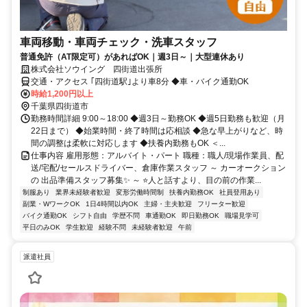
車両移動・車両チェック・洗車スタッフ
普通免許（AT限定可）があればOK｜週3日～｜大型連休あり
株式会社ソウイング 四街道出張所
交通・アクセス ｢四街道駅｣より車8分 ◆車・バイク通勤OK
時給1,200円以上
千葉県四街道市
勤務時間詳細 9:00～18:00 ◆週3日～勤務OK ◆週5日勤務も歓迎（月
22日まで） ◆始業時間・終了時間は応相談 ◆急な早上がりなど、時
間の調整は柔軟に対応します ◆扶養内勤務もOK ＜...
仕事内容 雇用形態：アルバイト・パート 職種：職人/現場作業員、配
送/宅配/セールスドライバー、倉庫作業スタッフ ～ カーオークション
の 出品準備スタッフ募集✨ ～ ⭐人と話すより、目の前の作業...
制服あり
業界未経験者歓迎
変形労働時間制
扶養内勤務OK
社員登用あり
副業・WワークOK
1日4時間以内OK
主婦・主夫歓迎
フリーター歓迎
バイク通勤OK
シフト自由
学歴不問
車通勤OK
即日勤務OK
職場見学可
平日のみOK
学生歓迎
経験不問
未経験者歓迎
午前
派遣社員