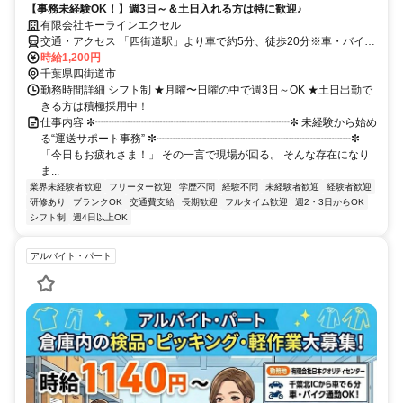
【事務未経験OK！】週3日～＆土日入れる方は特に歓迎♪
有限会社キーラインエクセル
交通・アクセス 「四街道駅」より車で約5分、徒歩20分※車・バイク
通勤OK
時給1,200円
千葉県四街道市
勤務時間詳細 シフト制 ★月曜〜日曜の中で週3日～OK ★土日出勤で
きる方は積極採用中！
仕事内容 ✼┈┈┈┈┈┈┈┈┈┈┈┈┈┈┈┈┈┈✼ 未経験から始め
る“運送サポート事務” ✼┈┈┈┈┈┈┈┈┈┈┈┈┈┈┈┈┈┈✼
「今日もお疲れさま！」 その一言で現場が回る。 そんな存在になり
ま...
業界未経験者歓迎
フリーター歓迎
学歴不問
経験不問
未経験者歓迎
経験者歓迎
研修あり
ブランクOK
交通費支給
長期歓迎
フルタイム歓迎
週2・3日からOK
シフト制
週4日以上OK
アルバイト・パート