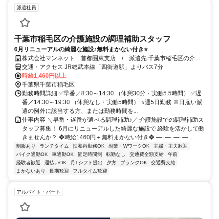
派遣社員
千葉市稲毛区の介護施設の調理補助スタッフ
6月リニューアルの綺麗な施設♪無料まかない付き⭐
株式会社マンネット 首都圏東支店 / 派遣先:千葉市稲毛区の介護
福祉施設
交通・アクセス JR総武本線「四街道駅」よりバス7分
時給1,460円以上
千葉県千葉市稲毛区
勤務時間詳細 ✅早番／8:30～14:30 （休憩30分・実働5.5時間） ✅遅
番／14:30～19:30 （休憩なし・実働5時間） ⭐週5日勤務 ※日雇い派
遣の例外に該当する方、または勤務時間を...
仕事内容 ＼早番・遅番が選べる調理補助♪／ 介護施設での調理補助ス
タッフ募集！ 6月にリニューアルした綺麗な施設で 経験を活かして働
きませんか？ ❖時給1460円＋無料まかない付き❖ ―･―･―･―...
制服あり
ランチタイム
扶養内勤務OK
副業・WワークOK
主婦・主夫歓迎
バイク通勤OK
車通勤OK
固定時間制
転勤なし
交通費全額支給
午前
経験者歓迎
週払いOK
月1シフト提出
夕方
ブランクOK
交通費支給
まかないあり
長期歓迎
フルタイム歓迎
アルバイト・パート