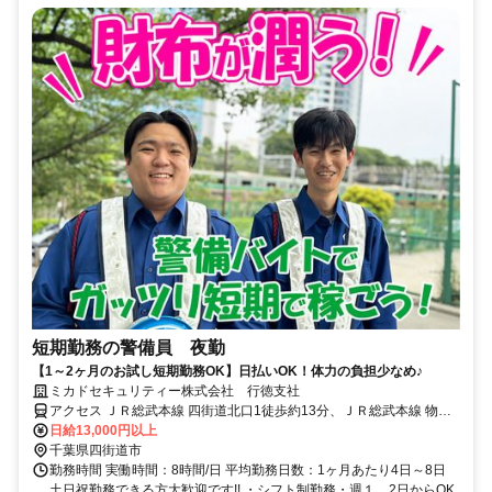
短期勤務の警備員 夜勤
【1～2ヶ月のお試し短期勤務OK】日払いOK！体力の負担少なめ♪
ミカドセキュリティー株式会社 行徳支社
アクセス ＪＲ総武本線 四街道北口1徒歩約13分、ＪＲ総武本線 物井
東口徒歩約50分、ＪＲ総武本線 都賀西口徒歩約55分
日給13,000円以上
千葉県四街道市
勤務時間 実働時間：8時間/日 平均勤務日数：1ヶ月あたり4日～8日
土日祝勤務できる方大歓迎です!! ・シフト制勤務・週１、2日からOK