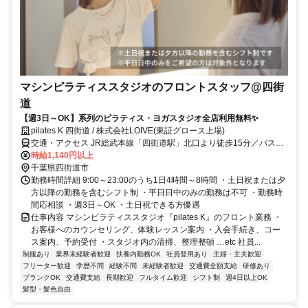
マシンピラティススタジオのフロントスタッフ@四街
道
【週3日～OK】系列のピラティス・ヨガスタジオ全店利用無料✨
pilates K 四街道 / 株式会社LOIVE(東証グロース上場)
交通・アクセス JR総武本線「四街道駅」北口より徒歩15分／バス停
「桜ヶ丘入口」より徒歩1分
時給1,140円以上
千葉県四街道市
勤務時間詳細 9:00～23:00のうち1日4時間～8時間 ・土日祝または夕
方以降の勤務を含むシフト制 ・平日日中のみの勤務は不可 ・勤務時
間応相談 ・週3日～OK ・土日祝できる方優遇
仕事内容 マシンピラティススタジオ『pilates K』のフロント業務 ・
お客様へのカウンセリング、体験レッスン案内 ・入会手続き、コー
ス案内、予約受付 ・スタジオ内の清掃、整理整頓 …etc 社員...
制服あり
業界未経験者歓迎
扶養内勤務OK
社員登用あり
主婦・主夫歓迎
フリーター歓迎
学歴不問
経験不問
未経験者歓迎
交通費全額支給
研修あり
ブランクOK
交通費支給
長期歓迎
フルタイム歓迎
シフト制
週4日以上OK
髪型・髪色自由