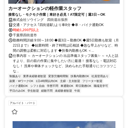
カーオークションの軽作業スタッフ
接客なし・モクモク作業｜車好き必見！AT限定可｜週3日～OK
株式会社ソウイング 四街道出張所
交通・アクセス ｢四街道駅｣より車8分 ◆車・バイク通勤OK
時給1,200円以上
千葉県四街道市
勤務時間詳細 9:00～18:00 ◆週3日～勤務OK ◆週5日勤務も歓迎（月
22日まで） ◆始業時間・終了時間は応相談 ◆急な早上がりなど、時
間の調整は柔軟に対応します ◆扶養内勤務もOK ＜...
仕事内容 ～ カーオークションの 出品準備スタッフ募集✨ ～ ⭐人と話
すより、目の前の作業に集中したい方に最適！ 接客なし・電話対応
なし！ 洗車や車体チェックなど、決められた手順通りにコツコツこ
な...
制服あり
業界未経験者歓迎
変形労働時間制
扶養内勤務OK
社員登用あり
副業・WワークOK
1日4時間以内OK
主婦・主夫歓迎
フリーター歓迎
バイク通勤OK
シフト自由
学歴不問
車通勤OK
即日勤務OK
職場見学可
平日のみOK
学生歓迎
経験不問
未経験者歓迎
午前
アルバイト・パート