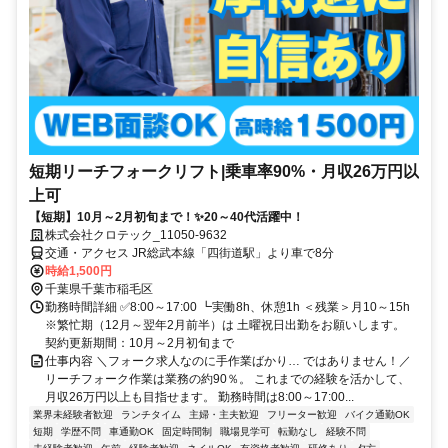
短期リーチフォークリフト|乗車率90%・月収26万円以
上可
【短期】10月～2月初旬まで！✨20～40代活躍中！
株式会社クロテック_11050-9632
交通・アクセス JR総武本線「四街道駅」より車で8分
時給1,500円
千葉県千葉市稲毛区
勤務時間詳細 ✅8:00～17:00 ┗実働8h、休憩1h ＜残業＞月10～15h
※繁忙期（12月～翌年2月前半）は 土曜祝日出勤をお願いします。
契約更新期間：10月～2月初旬まで
仕事内容 ＼フォーク求人なのに手作業ばかり… ではありません！／
リーチフォーク作業は業務の約90％。 これまでの経験を活かして、
月収26万円以上も目指せます。 勤務時間は8:00～17:00...
業界未経験者歓迎
ランチタイム
主婦・主夫歓迎
フリーター歓迎
バイク通勤OK
短期
学歴不問
車通勤OK
固定時間制
職場見学可
転勤なし
経験不問