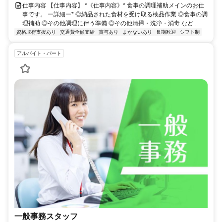
仕事内容 【仕事内容】 *《仕事内容》* 食事の調理補助メインのお仕
事です。 ー詳細ー* ◎納品された食材を受け取る検品作業 ◎食事の調
理補助 ◎その他調理に伴う準備 ◎その他清掃・洗浄・消毒 など...
資格取得支援あり
交通費全額支給
賞与あり
まかないあり
長期歓迎
シフト制
アルバイト・パート
一般事務スタッフ