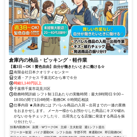
倉庫内の検品・ピッキング・軽作業
【週3日～OK！髪色自由】自分が働きたいときに働ける☆
有限会社日本クオリティセンター
交通・アクセス 千葉北ICから車で６分
時給1,140円以上
千葉県千葉市花見川区
勤務時間詳細 シフト制 1日あたりの実働時間：最大8時間/日 9:00～
18:00の間で1日4時間～勤務OK ※時間応相談
仕事内容 ★具体的には アパレル商品の入荷～出荷までの一連の業務
をおまかせします。 メーカー様からお預かりした商品にキズや破れ
がないかをチェックしたり、 出荷先となる店舗に発送する商品を振
り分けたり...
扶養内勤務OK
副業・WワークOK
主婦・主夫歓迎
週1シフト提出
フリーター歓迎
バイク通勤OK
シフト自由
学歴不問
車通勤OK
即日勤務OK