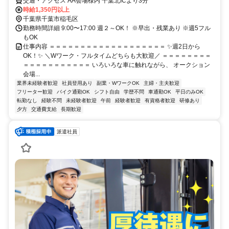
交通・アクセス AA会場様内 千葉北ICより3分
時給1,350円以上
千葉県千葉市稲毛区
勤務時間詳細 9:00〜17:00 週２～OK！ ※早出・残業あり ※週5フル
もOK
仕事内容 ＝＝＝＝＝＝＝＝＝＝＝＝＝＝＝＝＝＝＝ ✨週2日から
OK！✨ ＼Wワーク・フルタイムどちらも大歓迎／ ＝＝＝＝＝＝＝＝
＝＝＝＝＝＝＝＝＝＝＝ いろいろな車に触れながら、 オークション
会場...
業界未経験者歓迎
社員登用あり
副業・WワークOK
主婦・主夫歓迎
フリーター歓迎
バイク通勤OK
シフト自由
学歴不問
車通勤OK
平日のみOK
転勤なし
経験不問
未経験者歓迎
午前
経験者歓迎
有資格者歓迎
研修あり
夕方
交通費支給
長期歓迎
派遣社員