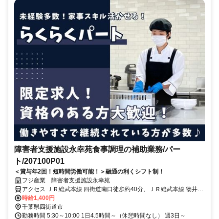
障害者支援施設永幸苑食事調理の補助業務/パー
ト/207100P01
＜賞与年2回！短時間労働可能！＞融通の利くシフト制！
フジ産業 障害者支援施設永幸苑
アクセス ＪＲ総武本線 四街道南口徒歩約40分、ＪＲ総武本線 物井西
口徒歩約43分、千葉都市モノレール２号線 千城台北出入口1徒歩約56
時給1,400円
分 ＪＲ総武本線 四街道駅 車８分
千葉県四街道市
勤務時間 5:30～10:00 1日4.5時間～（休憩時間なし） 週3日～