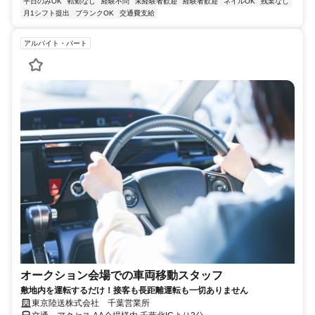
平日のみOK
転勤なし
経験不問
未経験者歓迎
経験者歓迎
ネイルOK
残業なし
月1シフト提出
ブランクOK
交通費支給
アルバイト・パート
オークション会場での車両移動スタッフ
敷地内を運転するだけ！接客も長距離運転も一切ありません
東京陸送株式会社 千葉営業所