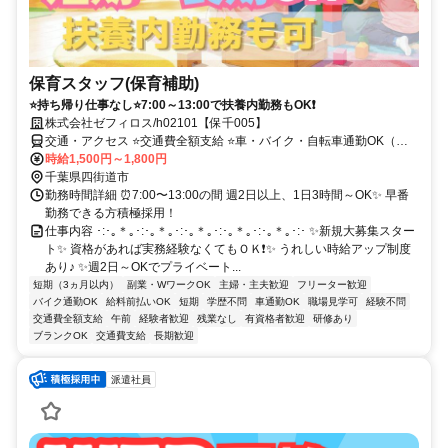
保育スタッフ(保育補助)
⭐持ち帰り仕事なし⭐7:00～13:00で扶養内勤務もOK❗
株式会社ゼフィロス/h02101【保千005】
交通・アクセス ⭐交通費全額支給 ⭐車・バイク・自転車通勤OK（無
料駐車場あり） ⭐お給料即払いOK♪
時給1,500円～1,800円
千葉県四街道市
勤務時間詳細 ⏰7:00〜13:00の間 週2日以上、1日3時間～OK✨ 早番
勤務できる方積極採用！
仕事内容 ･:･｡＊｡･:･｡＊｡･:･｡＊｡･:･｡＊｡･:･｡＊｡･:･ ✨新規大募集スター
ト✨ 資格があれば実務経験なくてもＯＫ❗✨ うれしい時給アップ制度
あり♪ ✨週2日～OKでプライベート...
短期（3ヵ月以内）
副業・WワークOK
主婦・主夫歓迎
フリーター歓迎
バイク通勤OK
給料前払いOK
短期
学歴不問
車通勤OK
職場見学可
経験不問
交通費全額支給
午前
経験者歓迎
残業なし
有資格者歓迎
研修あり
ブランクOK
交通費支給
長期歓迎
派遣社員