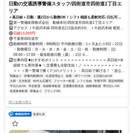
日勤の交通誘導警備スタッフ/四街道市四街道1丁目エ
リア
＜高日給＞日勤・週2日から勤務OK！シフト相談も柔軟対応♪日払可◎
未経験歓迎★
第一警備保障株式会社 船橋本社/四街道市四街道1丁目エリア
アクセス ＪＲ総武本線 四街道北口2徒歩約3分、ＪＲ総武本線 都賀西
口徒歩約43分、ＪＲ総武本線 都賀西口徒歩約43分 直行直帰OK＊交
日給13,000円
通費全額支給＊
千葉県四街道市
勤務時間 実働時間：8時間/日 平均勤務日数：1ヶ月あたり8日～22日
・勤務曜日：月・火・水・木・金・土・日・祝 ・勤務時間： [1]
08:00～17:00 ・最低勤務日数（週）：2日 ※...
仕事内容 ■おすすめポイント ＝＝＝＝＝＝＝＝＝＝＝＝＝ 高日給×未
経験でも厚待遇★ ＼交通費も全額支給！／ ＝＝＝＝＝＝＝＝＝＝＝
＝＝ ＜第一警備で働く7つのメリット＞ ・高日給で稼げる！ ・急な...
制服あり
扶養内勤務OK
社員登用あり
副業・WワークOK
土日祝のみOK
主婦・主夫歓迎
60代も応募可
フリーター歓迎
シフト自由
学歴不問
固定時間制
平日のみOK
学生歓迎
未経験者歓迎
交通費全額支給
経験者歓迎
即日払いOK
有資格者歓迎
研修あり
ブランクOK
同じ企業の求人
派遣社員