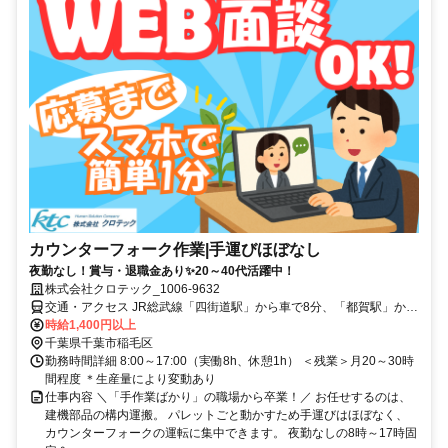
カウンターフォーク作業|手運びほぼなし
夜勤なし！賞与・退職金あり✨20～40代活躍中！
株式会社クロテック_1006-9632
交通・アクセス JR総武線「四街道駅」から車で8分、「都賀駅」から
車で10分
時給1,400円以上
千葉県千葉市稲毛区
勤務時間詳細 8:00～17:00（実働8h、休憩1h） ＜残業＞月20～30時
間程度 ＊生産量により変動あり
仕事内容 ＼「手作業ばかり」の職場から卒業！／ お任せするのは、
建機部品の構内運搬。 パレットごと動かすため手運びはほぼなく、
カウンターフォークの運転に集中できます。 夜勤なしの8時～17時固