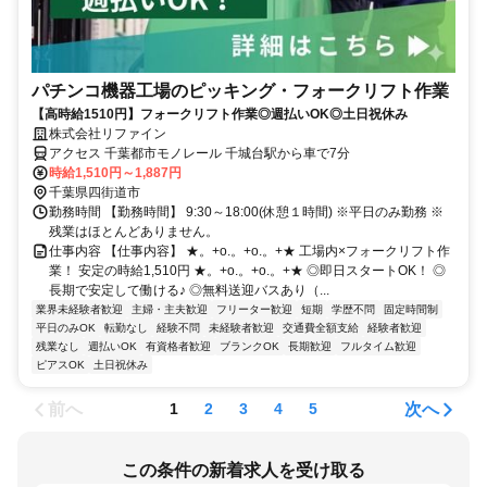
パチンコ機器工場のピッキング・フォークリフト作業
【高時給1510円】フォークリフト作業◎週払いOK◎土日祝休み
株式会社リファイン
アクセス 千葉都市モノレール 千城台駅から車で7分
時給1,510円～1,887円
千葉県四街道市
勤務時間 【勤務時間】 9:30～18:00(休憩１時間) ※平日のみ勤務 ※
残業はほとんどありません。
仕事内容 【仕事内容】 ★。+o.。+o.。+★ 工場内×フォークリフト作
業！ 安定の時給1,510円 ★。+o.。+o.。+★ ◎即日スタートOK！ ◎
長期で安定して働ける♪ ◎無料送迎バスあり（...
業界未経験者歓迎
主婦・主夫歓迎
フリーター歓迎
短期
学歴不問
固定時間制
平日のみOK
転勤なし
経験不問
未経験者歓迎
交通費全額支給
経験者歓迎
残業なし
週払いOK
有資格者歓迎
ブランクOK
長期歓迎
フルタイム歓迎
ピアスOK
土日祝休み
前へ
次へ
1
2
3
4
5
この条件の新着求人を受け取る