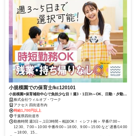
小規模園での保育士/kc120101
小規模園×保育補助中心で負担少な目！週3・1日3h～OK、日勤・夕勤等
の選択可！ミドルシニアも
株式会社ウィルオブ・ワーク
アクセス 四街道市内
時給1,700円以上
千葉県四街道市
勤務時間 週3日～,1日3時間～相談OK！ ＜シフト例＞ 早番/7:00～
12:30、7:00～10:00 中番/9:00～18:00、9:00～15:00 など 遅番/14:00
～18:00、15...