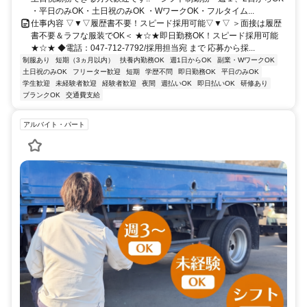
・平日のみOK・土日祝のみOK ・WワークOK・フルタイム...
仕事内容 ▽▼▽履歴書不要！スピード採用可能▽▼▽ ＞面接は履歴
書不要＆ラフな服装でOK＜ ★☆★即日勤務OK！スピード採用可能
★☆★ ◆電話：047-712-7792/採用担当宛 まで 応募から採...
制服あり
短期（3ヵ月以内）
扶養内勤務OK
週1日からOK
副業・WワークOK
土日祝のみOK
フリーター歓迎
短期
学歴不問
即日勤務OK
平日のみOK
学生歓迎
未経験者歓迎
経験者歓迎
夜間
週払いOK
即日払いOK
研修あり
ブランクOK
交通費支給
アルバイト・パート