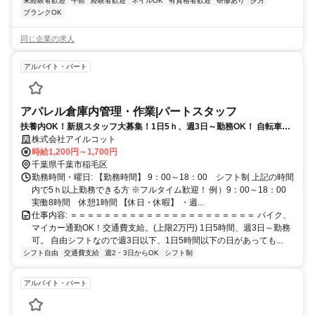
未経験者歓迎
午前
経験者歓迎
ネイルOK
有資格者歓迎
研修あり
夕方
ブランクOK
同じ企業の求人
アルバイト・パート
アパレル倉庫内管理・作業|パートスタッフ
扶養内OK！新規スタッフ大募集！1日5ｈ、週3日～勤務OK！ 自転車、
バイク、マイカー通勤可能です！
株式会社アイルコット
時給1,200円～1,700円
千葉県千葉市稲毛区
勤務時間・曜日: 【勤務時間】 9：00～18：00 シフト制 上記の時間
内で5ｈ以上勤務できる方 ※フルタイム歓迎！ 例）9：00～18：00
実働8時間 休憩1時間 【休日・休暇】 ・週...
仕事内容: ＝＝＝＝＝＝＝＝＝＝＝＝＝＝＝＝＝＝＝＝＝＝ バイク、
マイカー通勤OK！交通費支給。(上限2万円) 1日5時間、週3日～勤務
可。 自由シフトなので週3日以下、1日5時間以下の日があっても...
シフト自由
交通費支給
週2・3日からOK
シフト制
アルバイト・パート