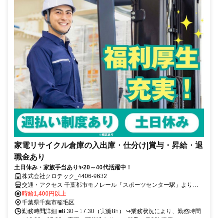
家電リサイクル倉庫の入出庫・仕分け|賞与・昇給・退
職金あり
土日休み・家族手当あり✨20～40代活躍中！
株式会社クロテック_4406-9632
交通・アクセス 千葉都市モノレール「スポーツセンター駅」より車
で9分
時給1,400円以上
千葉県千葉市稲毛区
勤務時間詳細 ■8:30～17:30（実働8h） ↪業務状況により、勤務時間