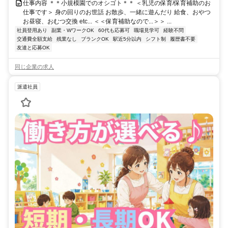
仕事内容 ＊＊小規模園でのオシゴト＊＊ ＜乳児の保育/保育補助のお
仕事です＞ 身の回りのお世話 お散歩、一緒に遊んだり 給食、おやつ
お昼寝、おむつ交換 etc... ＜＜保育補助なので...＞＞ ...
社員登用あり
副業・WワークOK
60代も応募可
職場見学可
経験不問
交通費全額支給
残業なし
ブランクOK
駅近5分以内
シフト制
履歴書不要
友達と応募OK
同じ企業の求人
派遣社員