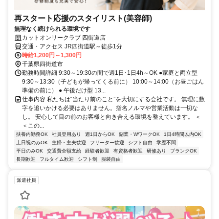
再スタート応援のスタイリスト(美容師)
無理なく続けられる環境です
カットオンリークラブ 四街道店
交通・アクセス JR四街道駅～徒歩1分
時給1,200円～1,300円
千葉県四街道市
勤務時間詳細 9:30～19:30の間で週1日･1日4h～OK ●家庭と両立型
9:30～13:30（子どもが帰ってくる前に） 10:00～14:00（お昼ごはん
準備の前に） ● 午後だけ型 13...
仕事内容 私たちは“当たり前のこと”を大切にする会社です。 無理に数
字を追いかける必要はありません。指名ノルマや営業活動は一切な
し。 安心して目の前のお客様と向き合える環境を整えています。 ＜
＜この...
扶養内勤務OK
社員登用あり
週1日からOK
副業・WワークOK
1日4時間以内OK
土日祝のみOK
主婦・主夫歓迎
フリーター歓迎
シフト自由
学歴不問
平日のみOK
交通費全額支給
経験者歓迎
有資格者歓迎
研修あり
ブランクOK
長期歓迎
フルタイム歓迎
シフト制
服装自由
派遣社員