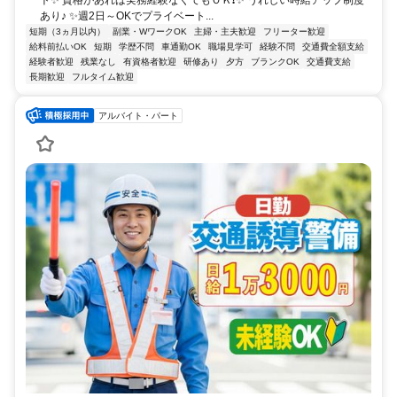
あり♪ ✨週2日～OKでプライベート...
短期（3ヵ月以内）
副業・WワークOK
主婦・主夫歓迎
フリーター歓迎
給料前払いOK
短期
学歴不問
車通勤OK
職場見学可
経験不問
交通費全額支給
経験者歓迎
残業なし
有資格者歓迎
研修あり
夕方
ブランクOK
交通費支給
長期歓迎
フルタイム歓迎
アルバイト・パート