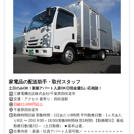
家電品の配送助手・取付スタッフ
土日のみOK！新築アパート入居OK◎現金週払い応相談！
三勝電機住設株式会社/千葉県四街道市
交通・アクセス 最寄り：四街道駅
日給11,000円以上
千葉県四街道市
勤務時間詳細 実働時間：1日あたり8時間 平均勤務日数：1ヶ月あた
り8日 〜 20日 9:00～18:00(実働8時間/休憩1時間) 【勤務曜日】 最低
勤務日数/週2日～（土日勤務） ★基本は週...
仕事内容 ╲新築・社員アパート入居可能／ ＝＝＝＝＝＝＝＝＝＝＝