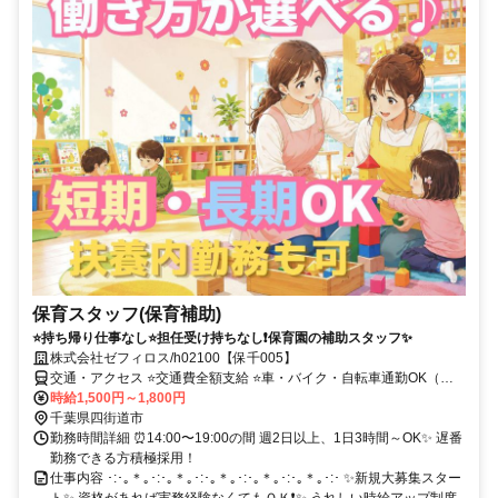
保育スタッフ(保育補助)
⭐持ち帰り仕事なし⭐担任受け持ちなし❗保育園の補助スタッフ✨
株式会社ゼフィロス/h02100【保千005】
交通・アクセス ⭐交通費全額支給 ⭐車・バイク・自転車通勤OK（無
料駐車場あり）⭐お給料即払いOK♪
時給1,500円～1,800円
千葉県四街道市
勤務時間詳細 ⏰14:00〜19:00の間 週2日以上、1日3時間～OK✨ 遅番
勤務できる方積極採用！
仕事内容 ･:･｡＊｡･:･｡＊｡･:･｡＊｡･:･｡＊｡･:･｡＊｡･:･ ✨新規大募集スター
ト✨ 資格があれば実務経験なくてもＯＫ❗✨ うれしい時給アップ制度