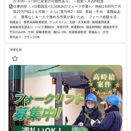
が 8:00～17:00に変更の可能性あり。 ＜残業＞月20h程度
仕事内容 ＼⭐日勤固定×土日休みのフォーク作業⭐／ 時給1400円で月
収25万円以上も可能！ さらに賞与年2～3回、昇給・手当・退職金あ
り。 接客なし＆一人で進める作業が多いため、 フォーク経験を活...
制服あり
業界未経験者歓迎
ランチタイム
主婦・主夫歓迎
無期雇用派遣
資格取得支援あり
バイク通勤OK
学歴不問
車通勤OK
固定時間制
職場見学可
平日のみOK
午前
経験者歓迎
週払いOK
有資格者歓迎
研修あり
夕方
賞与あり
ブランクOK
派遣社員