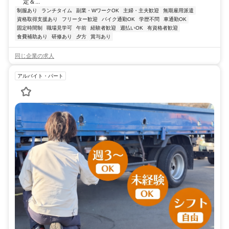
定＆...
制服あり
ランチタイム
副業・WワークOK
主婦・主夫歓迎
無期雇用派遣
資格取得支援あり
フリーター歓迎
バイク通勤OK
学歴不問
車通勤OK
固定時間制
職場見学可
午前
経験者歓迎
週払いOK
有資格者歓迎
食費補助あり
研修あり
夕方
賞与あり
同じ企業の求人
アルバイト・パート