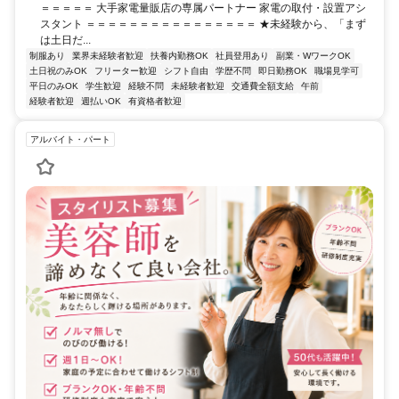
＝＝＝＝＝ 大手家電量販店の専属パートナー 家電の取付・設置アシ
スタント ＝＝＝＝＝＝＝＝＝＝＝＝＝＝＝＝ ★未経験から、「まず
は土日だ...
制服あり
業界未経験者歓迎
扶養内勤務OK
社員登用あり
副業・WワークOK
土日祝のみOK
フリーター歓迎
シフト自由
学歴不問
即日勤務OK
職場見学可
平日のみOK
学生歓迎
経験不問
未経験者歓迎
交通費全額支給
午前
経験者歓迎
週払いOK
有資格者歓迎
アルバイト・パート