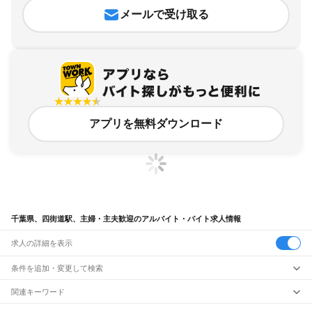
メールで受け取る
アプリを無料ダウンロード
千葉県、四街道駅、主婦・主夫歓迎のアルバイト・バイト求人情報
求人の詳細を表示
条件を追加・変更して検索
市区町村を追加・変更
関連キーワード
完全在宅ワーク 全国
シール貼り 在宅
現在地周辺
ガチャガチャ
犬カフェ
千葉県