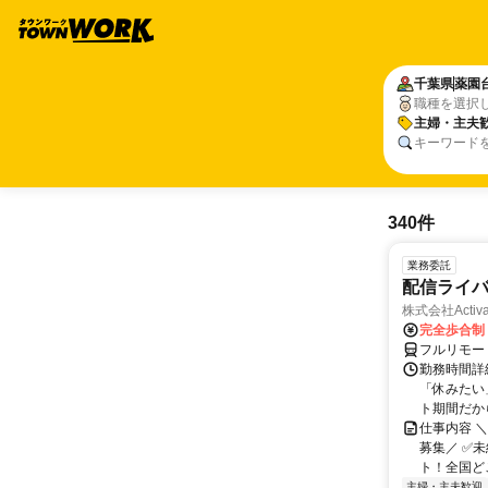
千葉県
薬園
職種を選択
主婦・主夫
キーワード
340件
業務委託
配信ライ
株式会社Activa
完全歩合制
フルリモー
勤務時間詳
「休みたい
ト期間だか
仕事内容 
募集／ ✅
ト！全国どこ
主婦・主夫歓迎