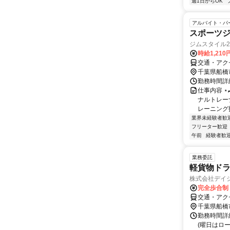
週1日からOK
アルバイト・パ
スポーツジ
ジムスタイル2
時給1,21
交通・アク
千葉県船橋
勤務時間詳細
仕事内容 ⋆
ナルトレーナ
レーニング指
業界未経験者歓
フリーター歓迎
午前
経験者歓
業務委託
軽貨物ドラ
株式会社デイ
完全歩合制
交通・アク
千葉県船橋
勤務時間詳細
(曜日はロ