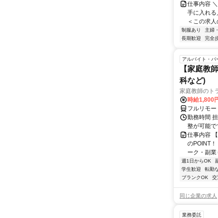
仕事内容 
手に入れる／
＜この求人の
制服あり
主婦
長期歓迎
完全
アルバイト・パ
【家庭教師
科など)
家庭教師のト
時給1,800
フルリモー
勤務時間 
整が可能で
仕事内容 
のPOINT
ーク・副業も
週1日からOK
学生歓迎
転勤
ブランクOK
交
同じ企業の求人
業務委託