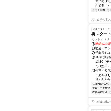
大に向けて
が必要です！
シフト自由
フ
同じ企業の求人
アルバイト・パ
再スタート
カットオンリ
時給1,200
交通・アク
千葉県船橋
勤務時間詳細 
13:30（
だけ型 13...
仕事内容 
る必要はあ
様と向き合
扶養内勤務OK
主婦・主夫歓迎
有資格者歓迎
同じ企業の求人