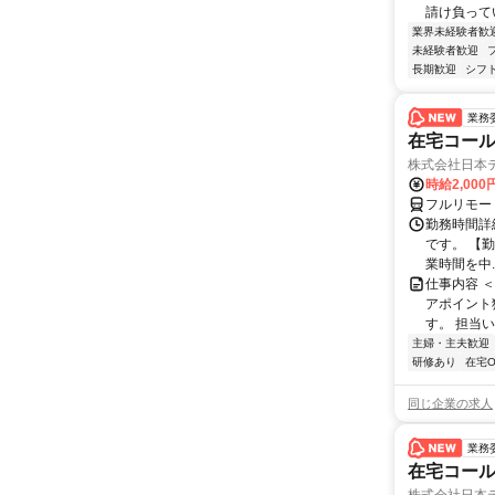
請け負ってい
業界未経験者歓
未経験者歓迎
長期歓迎
シフ
業務
在宅コー
株式会社日本
時給2,000
フルリモー
勤務時間詳
です。 【勤務
業時間を中..
仕事内容 
アポイント
す。 担当い
主婦・主夫歓迎
研修あり
在宅O
同じ企業の求人
業務
在宅コー