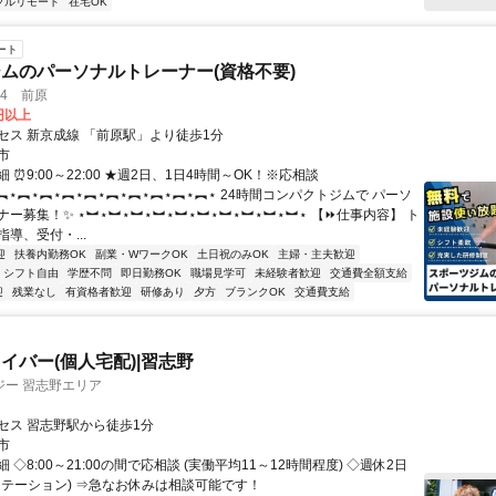
フルリモート
在宅OK
ート
ムのパーソナルトレーナー(資格不要)
4 前原
0円以上
セス 新京成線 「前原駅」より徒歩1分
市
 ⏰9:00～22:00 ★週2日、1日4時間～OK！※応相談
︻⋆︻⋆︻⋆︻⋆︻⋆︻⋆︻⋆︻⋆︻⋆︻⋆ 24時間コンパクトジムで パーソ
ー募集！✨ ⋆︼⋆︼⋆︼⋆︼⋆︼⋆︼⋆︼⋆︼⋆︼⋆︼⋆ 【⏩仕事内容】 ト
導、受付・...
迎
扶養内勤務OK
副業・WワークOK
土日祝のみOK
主婦・主夫歓迎
シフト自由
学歴不問
即日勤務OK
職場見学可
未経験者歓迎
交通費全額支給
迎
残業なし
有資格者歓迎
研修あり
夕方
ブランクOK
交通費支給
イバー(個人宅配)|習志野
ジー 習志野エリア
セス 習志野駅から徒歩1分
市
 ◇8:00～21:00の間で応相談 (実働平均11～12時間程度) ◇週休2日
ーテーション) ⇒急なお休みは相談可能です！