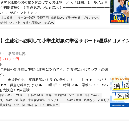
＼ヤマト運輸のお荷物をお届けするお仕事！／ ＼「自由」も「収入」も
 初期費用0円！普通免許があればOK！ ──────────────────
ここがポイント！＞ ✅...
・主夫歓迎
フリーター歓迎
学歴不問
車通勤OK
経験者歓迎
ブランクOK
歩合制
シフト制
友達と応募OK
ひげOK
ート
】生徒宅へ訪問して小学生対象の学習サポート/理系科目メイン
ライ 教師管理部
円～17,200円
ト
担当科目や勤務曜日/時間は柔軟に対応でき、ご希望に応じてシフトの調
す。
【―― 未経験から、家庭教師のトライの先生に！ ――】 ▼▼ この求人
！ ▼▼ □得意な科目だけでOK！ □週1日・1時間～OK！柔軟シフト □Wワ
大歓迎！ □未経験...
副業・WワークOK
土日祝のみOK
主婦・主夫歓迎
シフト自由
平日のみOK
なし
経験不問
英語
未経験者歓迎
フルリモート
経験者歓迎
残業なし
研修あり
通費支給
シフト制
週4日以上OK
服装自由