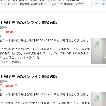
OK
ブランクOK
長期歓迎
完全歩合制
単発
ピアスOK
服装自由
ひげOK
定】完全在宅のオンライン問診医師
博愛会
0円～80,000円
ト
日: ✅勤務時間 毎週水曜日 10:00～19:00 ※他の曜日もご相談に乗れ
 スキマ時間に医師の診察が受けられる オンライン診療サービス。 事業拡
患者様に 高品質な医療の提供をしていくため、 医師の皆様のお力添え
 ご自宅などでのオンライン診...
ルリモート
残業なし
定】完全在宅のオンライン問診医師
博愛会
0円～80,000円
ト
日: ✅勤務時間 毎週金曜日 10:00～19:00 ※他の曜日もご相談に乗れ
 スキマ時間に医師の診察が受けられる オンライン診療サービス。 事業拡