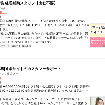
務 経理補助スタッフ【出社不要】
式会社
2円以上
ト
日: 稼働可能な時間について、下記3つの条件を日中（9:00-19:00の
方 * 週あたり【平日3日】 以上 * 1日あたり【連続3時間】 以上 * 週合
以上...
 弊社のお客様よりご依頼いただいている経理代行サービスの業務を、完
ルリモートでお任せします。案件ごとに複数名でチームを組んで対応す
ォローし合いながら働くことができます。...
ルリモート
在宅OK
昇給あり
務|通販サイトのカスタマーサポート
リンク株式会社
円
ト
 ⏩6:50-25:00の間でシフト制 ※会社指定シフト 《シフト例》実働8時
-16:00 ・15:50-25:00 ※健康管理のため勤務間インターバル 設定あり ※
【仕事内容】 在宅コールセンターオペレーター！ 大手通販サイト
n」の 問い合わせ対応◎ ※当社はAmazonのカスタマーサービス業務 を