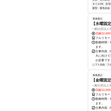
ネイルOK
在宅
髪型・髪色自由
業務委託
【水曜固
一般社団法人
日給32,00
フルリモー
勤務時間・曜
ます。
仕事内容:
大に向けて
が必要です！
シフト自由
フ
業務委託
【金曜固
一般社団法人
日給32,00
フルリモー
勤務時間・曜
ます。
仕事内容: