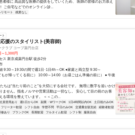
患者様に 高品質な医療の提供をしていくため、 医師の皆様のお力添え
 ご自宅などでのオンライン診...
ルリモート
残業なし
ート
応援のスタイリスト(美容師)
ークラブ コープ薬円台店
円～1,300円
セス 新京成薬円台駅 徒歩2分
市
9:30～19:30の間で週1日･1日4h～OK ●家庭と両立型 9:30～
子どもが帰ってくる前に） 10:00～14:00（お昼ごはん準備の前に） ● 午後
私たちは“当たり前のこと”を大切にする会社です。 無理に数字を追いかけ
りません。指名ノルマや営業活動は一切なし。 安心して目の前のお客
える環境を整えています。 ＜＜この...
社員登用あり
週1日からOK
副業・WワークOK
1日4時間以内OK
土日祝のみOK
フリーター歓迎
シフト自由
学歴不問
平日のみOK
交通費全額支給
経験者歓迎
研修あり
ブランクOK
長期歓迎
フルタイム歓迎
シフト制
服装自由