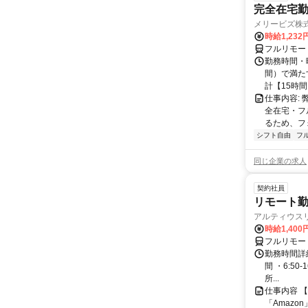
完全在宅勤
メリービズ株
時給1,23
フルリモー
勤務時間・曜
間）で満たす
計【15時間】
仕事内容:
全在宅・フ
るため、フ
シフト自由
フ
同じ企業の求人
契約社員
リモート勤
アルティウス
時給1,400
フルリモー
勤務時間詳細
間 ・6:50
所...
仕事内容 
「Amazo