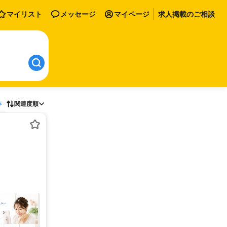
マイリスト
メッセージ
マイページ
求人掲載のご相談
存
関連度順