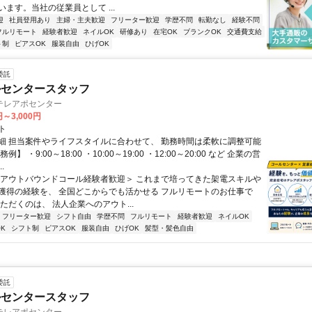
ます。当社の従業員として ...
迎
社員登用あり
主婦・主夫歓迎
フリーター歓迎
学歴不問
転勤なし
経験不問
フルリモート
経験者歓迎
ネイルOK
研修あり
在宅OK
ブランクOK
交通費支給
ト制
ピアスOK
服装自由
ひげOK
委託
ルセンタースタッフ
テレアポセンター
円～3,000円
ト
細 担当案件やライフスタイルに合わせて、 勤務時間は柔軟に調整可能
例】 ・9:00～18:00 ・10:00～19:00 ・12:00～20:00 など 企業の営
.
＜アウトバウンドコール経験者歓迎＞ これまで培ってきた架電スキルや
獲得の経験を、 全国どこからでも活かせる フルリモートのお仕事で
ただくのは、 法人企業へのアウト...
フリーター歓迎
シフト自由
学歴不問
フルリモート
経験者歓迎
ネイルOK
K
シフト制
ピアスOK
服装自由
ひげOK
髪型・髪色自由
委託
ルセンタースタッフ