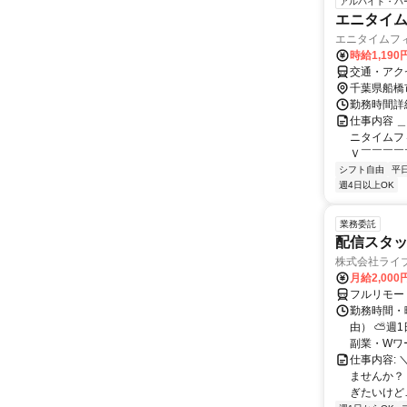
アルバイト・パ
エニタイ
エニタイムフ
時給1,19
交通・アク
千葉県船橋
勤務時間詳細
仕事内容 
ニタイムフ
Ｖ￣￣￣￣￣
シフト自由
平
週4日以上OK
業務委託
配信スタッ
株式会社ライ
月給2,000
フルリモー
勤務時間・
由） ⛅週1
副業・Wワ
仕事内容: 
ませんか？
ぎたいけど…