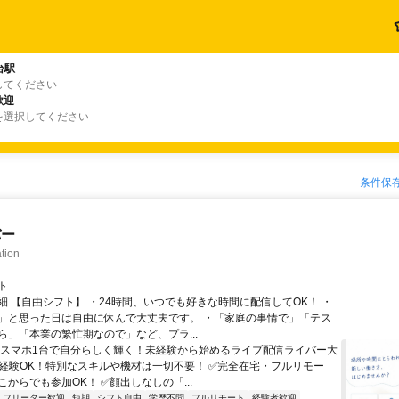
台駅
してください
歓迎
を選択してください
条件保
バー
tion
ト
細 【自由シフト】 ・24時間、いつでも好きな時間に配信してOK！ ・
」と思った日は自由に休んで大丈夫です。 ・「家庭の事情で」「テス
ら」「本業の繁忙期なので」など、プラ...
＼スマホ1台で自分らしく輝く！未経験から始めるライブ配信ライバー大
未経験OK！特別なスキルや機材は一切不要！ ✅完全在宅・フルリモー
からでも参加OK！ ✅顔出しなしの「...
フリーター歓迎
短期
シフト自由
学歴不問
フルリモート
経験者歓迎