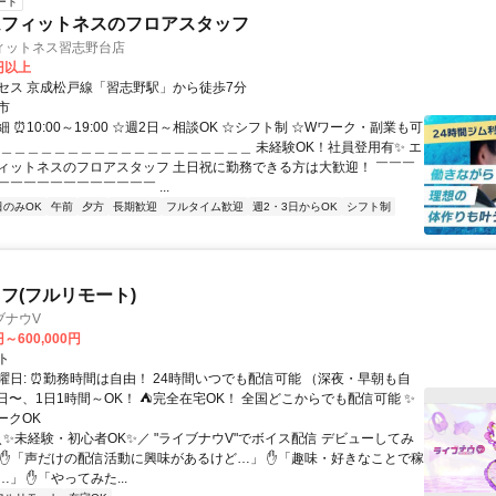
ート
ムフィットネスのフロアスタッフ
ィットネス習志野台店
0円以上
セス 京成松戸線「習志野駅」から徒歩7分
市
 ⏰10:00～19:00 ☆週2日～相談OK ☆シフト制 ☆Wワーク・副業も可
＿＿＿＿＿＿＿＿＿＿＿＿＿＿＿＿＿＿＿＿ 未経験OK！社員登用有✨ エ
ィットネスのフロアスタッフ 土日祝に勤務できる方は大歓迎！ ￣￣￣
￣￣￣￣￣￣￣￣￣￣￣ ...
日のみOK
午前
夕方
長期歓迎
フルタイム歓迎
週2・3日からOK
シフト制
フ(フルリモート)
ブナウV
円～600,000円
ト
曜日: ⏰勤務時間は自由！ 24時間いつでも配信可能 （深夜・早朝も自
日〜、1日1時間～OK！ ⛺完全在宅OK！ 全国どこからでも配信可能 ✨
ークOK
＼✨未経験・初心者OK✨／ "ライブナウV"でボイス配信 デビューしてみ
 ✋「声だけの配信活動に興味があるけど…」 ✋「趣味・好きなことで稼
」 ✋「やってみた...