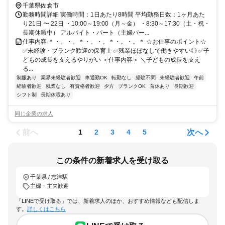
千葉県佐倉市
勤務時間詳細 実働時間：1日あたり8時間 平均勤務日数：1ヶ月あた
り21日 〜 22日 ・10:00～19:00（月～金） ・8:30～17:30（土・祝・
長期休暇中） アルバイト・パート（主婦パー...
仕事内容 ＊・。・。＊・。・。＊・。・。＊ ☆お仕事のポイント☆
✅未経験・ブランク歓迎の保育士 ✅残業ほぼなしで働きやすい◎ ✅子
どもの成長を支えるやりがい ＜仕事内容＞ ＼子どもの成長を支え
る...
制服あり
業界未経験者歓迎
車通勤OK
転勤なし
経験不問
未経験者歓迎
午前
経験者歓迎
残業なし
有資格者歓迎
夕方
ブランクOK
育休あり
長期歓迎
シフト制
長期休暇あり
同じ企業の求人
前へ
次へ
1
2
3
4
5
この条件の新着求人を受け取る
千葉県 / 志津駅
主婦・主夫歓迎
「LINEで受け取る」では、新着求人のほか、おすすめ情報なども配信しま
す。
詳しくはこちら