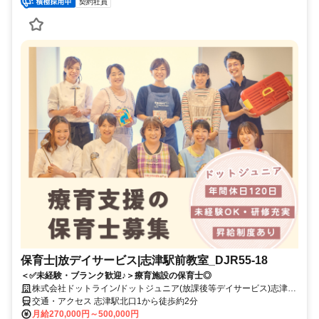
契約社員
保育士|放デイサービス|志津駅前教室_DJR55-18
＜✅未経験・ブランク歓迎♪＞療育施設の保育士◎
株式会社ドットライン/ドットジュニア(放課後等デイサービス)志津駅
前
交通・アクセス 志津駅北口1から徒歩約2分
月給270,000円～500,000円