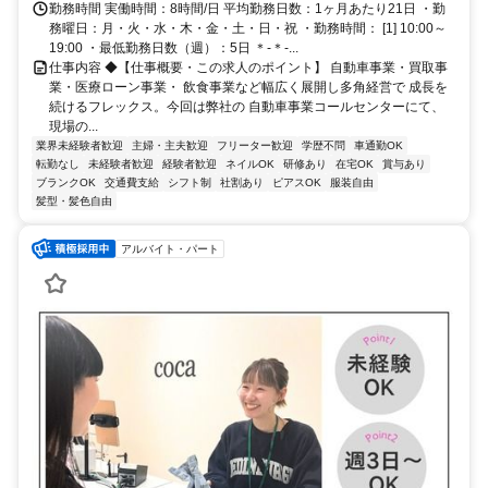
勤務時間 実働時間：8時間/日 平均勤務日数：1ヶ月あたり21日 ・勤
務曜日：月・火・水・木・金・土・日・祝 ・勤務時間： [1] 10:00～
19:00 ・最低勤務日数（週）：5日 ＊-＊-...
仕事内容 ◆【仕事概要・この求人のポイント】 自動車事業・買取事
業・医療ローン事業・ 飲食事業など幅広く展開し多角経営で 成長を
続けるフレックス。今回は弊社の 自動車事業コールセンターにて、
現場の...
業界未経験者歓迎
主婦・主夫歓迎
フリーター歓迎
学歴不問
車通勤OK
転勤なし
未経験者歓迎
経験者歓迎
ネイルOK
研修あり
在宅OK
賞与あり
ブランクOK
交通費支給
シフト制
社割あり
ピアスOK
服装自由
髪型・髪色自由
アルバイト・パート