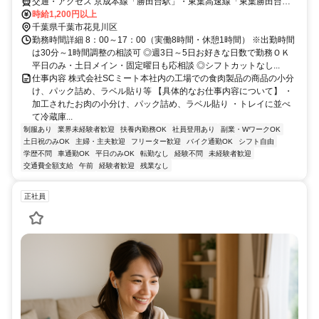
交通・アクセス 京成本線「勝田台駅」・東葉高速線「東葉勝田台
駅」 より車で約15分/自転車・バイク・車通勤OK（駐車場完備）
時給1,200円以上
千葉県千葉市花見川区
勤務時間詳細 8：00～17：00（実働8時間・休憩1時間） ※出勤時間
は30分～1時間調整の相談可 ◎週3日～5日お好きな日数で勤務ＯＫ
平日のみ・土日メイン・固定曜日も応相談 ◎シフトカットなし...
仕事内容 株式会社SCミート本社内の工場での食肉製品の商品の小分
け、パック詰め、ラベル貼り等 【具体的なお仕事内容について】 ・
加工されたお肉の小分け、パック詰め、ラベル貼り ・トレイに並べ
て冷蔵庫...
制服あり
業界未経験者歓迎
扶養内勤務OK
社員登用あり
副業・WワークOK
土日祝のみOK
主婦・主夫歓迎
フリーター歓迎
バイク通勤OK
シフト自由
学歴不問
車通勤OK
平日のみOK
転勤なし
経験不問
未経験者歓迎
交通費全額支給
午前
経験者歓迎
残業なし
正社員