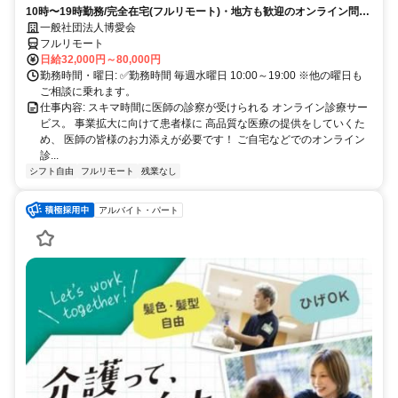
10時〜19時勤務/完全在宅(フルリモート)・地方も歓迎のオンライン問診
業務
一般社団法人博愛会
フルリモート
日給32,000円～80,000円
勤務時間・曜日: ✅勤務時間 毎週水曜日 10:00～19:00 ※他の曜日も
ご相談に乗れます。
仕事内容: スキマ時間に医師の診察が受けられる オンライン診療サー
ビス。 事業拡大に向けて患者様に 高品質な医療の提供をしていくた
め、 医師の皆様のお力添えが必要です！ ご自宅などでのオンライン
診...
シフト自由
フルリモート
残業なし
アルバイト・パート