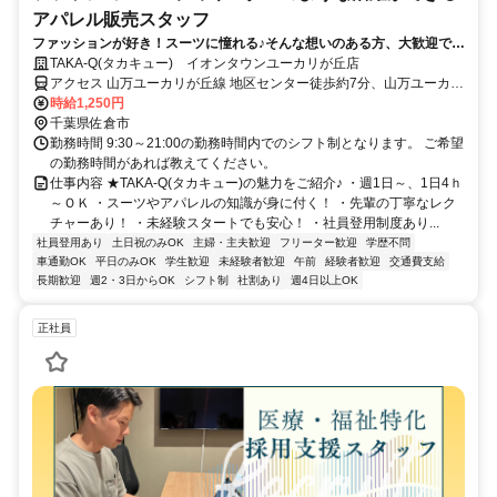
アパレル販売スタッフ
ファッションが好き！スーツに憧れる♪そんな想いのある方、大歓迎で
す！★あなたのセンスをちょっぴり付け加えて、お客様へご提案◎好き
TAKA-Q(タカキュー) イオンタウンユーカリが丘店
を仕事にしてみませんか★週1日～、1日4ｈ～OK★接客販売が未経験の
アクセス 山万ユーカリが丘線 地区センター徒歩約7分、山万ユーカリ
方も多数活躍中◎アルバイトでも待遇充実♪社割あり／社員登用あり
が丘線 公園徒歩約11分、山万ユーカリが丘線 井野（千葉県）徒歩約
時給1,250円
11分 京成本線［ユーカリが丘駅］より徒歩約12分 山万ユーカリが丘
千葉県佐倉市
線［地区センター駅］より徒歩約7分
勤務時間 9:30～21:00の勤務時間内でのシフト制となります。 ご希望
の勤務時間があれば教えてください。
仕事内容 ★TAKA-Q(タカキュー)の魅力をご紹介♪ ・週1日～、1日4ｈ
～ＯＫ ・スーツやアパレルの知識が身に付く！ ・先輩の丁寧なレク
チャーあり！ ・未経験スタートでも安心！ ・社員登用制度あり...
社員登用あり
土日祝のみOK
主婦・主夫歓迎
フリーター歓迎
学歴不問
車通勤OK
平日のみOK
学生歓迎
未経験者歓迎
午前
経験者歓迎
交通費支給
長期歓迎
週2・3日からOK
シフト制
社割あり
週4日以上OK
正社員