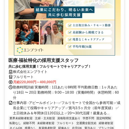
医療‧福祉特化の採用支援スタッフ
共に歩む採用支援！フルリモートでキャリアアップ！
株式会社エンブライト
フルリモート
月給220,000円～400,000円
勤務時間詳細 実働時間：1日あたり8時間 平均勤務日数：1ヶ月あた
り18日 〜 20日 勤務時間：9:00～18:00（実働8時間） 休憩時間：60
分
仕事内容 -アピールポイント- ✅フルリモートで全国から参画可能 ✅成
長企業にて役職やキャリアアップ ✅賞与3.5ヶ月分（前年度実績） ✅
土日祝休み＆年間休日120日以上 ✅20〜30代活躍！裁量ある...
業界未経験者歓迎
主婦・主夫歓迎
資格取得支援あり
学歴不問
固定時間制
転勤なし
経験不問
未経験者歓迎
フルリモート
交通費全額支給
経験者歓迎
ネイルOK
残業なし
有資格者歓迎
研修あり
在宅OK
賞与あり
ブランクOK