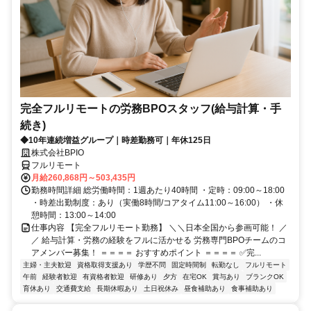
完全フルリモートの労務BPOスタッフ(給与計算・手
続き)
◆10年連続増益グループ｜時差勤務可｜年休125日
株式会社BPIO
フルリモート
月給260,868円～503,435円
勤務時間詳細 総労働時間：1週あたり40時間 ・定時：09:00～18:00
・時差出勤制度：あり（実働8時間/コアタイム11:00～16:00） ・休
憩時間：13:00～14:00
仕事内容 【完全フルリモート勤務】 ＼＼日本全国から参画可能！ ／
／ 給与計算・労務の経験をフルに活かせる 労務専門BPOチームのコ
アメンバー募集！ ＝＝＝＝ おすすめポイント ＝＝＝＝ ✅完...
主婦・主夫歓迎
資格取得支援あり
学歴不問
固定時間制
転勤なし
フルリモート
午前
経験者歓迎
有資格者歓迎
研修あり
夕方
在宅OK
賞与あり
ブランクOK
育休あり
交通費支給
長期休暇あり
土日祝休み
昼食補助あり
食事補助あり