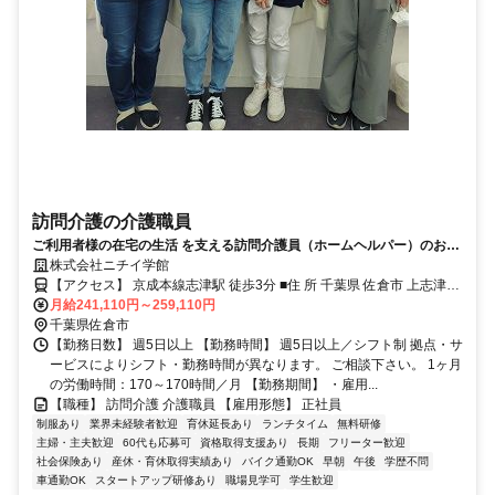
訪問介護の介護職員
ご利用者様の在宅の生活 を支える訪問介護員（ホームヘルパー）のお仕
事です。
株式会社ニチイ学館
【アクセス】 京成本線志津駅 徒歩3分 ■住 所 千葉県 佐倉市 上志津
月給241,110円～259,110円
1665大塚ﾋﾞﾙ2階201号 ■アクセス 京成本線志津駅 徒歩3分
千葉県佐倉市
【勤務日数】 週5日以上 【勤務時間】 週5日以上／シフト制 拠点・サ
ービスによりシフト・勤務時間が異なります。 ご相談下さい。 1ヶ月
の労働時間：170～170時間／月 【勤務期間】 ・雇用...
【職種】 訪問介護 介護職員 【雇用形態】 正社員
制服あり
業界未経験者歓迎
育休延長あり
ランチタイム
無料研修
主婦・主夫歓迎
60代も応募可
資格取得支援あり
長期
フリーター歓迎
社会保険あり
産休・育休取得実績あり
バイク通勤OK
早朝
午後
学歴不問
車通勤OK
スタートアップ研修あり
職場見学可
学生歓迎