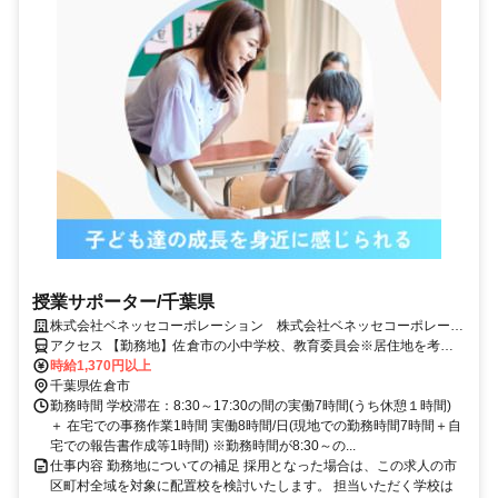
授業サポーター/千葉県
株式会社ベネッセコーポレーション 株式会社ベネッセコーポレーシ
ョン(千葉県佐倉市下志津原)
アクセス 【勤務地】佐倉市の小中学校、教育委員会※居住地を考慮
の上、決定 ＜採用となった場合は、この求人の市区町村全域を対象
時給1,370円以上
に配置校を検討いたします。担当いただく学校は複数校となる場合も
千葉県佐倉市
ございますが、通勤エリアや居住地を考慮し、無理のない範囲でご勤
勤務時間 学校滞在：8:30～17:30の間の実働7時間(うち休憩１時間)
務いただけるよう、最終的にはご相談の上で決定いたします。＞
＋ 在宅での事務作業1時間 実働8時間/日(現地での勤務時間7時間＋自
宅での報告書作成等1時間) ※勤務時間が8:30～の...
仕事内容 勤務地についての補足 採用となった場合は、この求人の市
区町村全域を対象に配置校を検討いたします。 担当いただく学校は