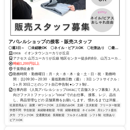
アパレルショップの接客・販売スタッフ
〇週3日～ 〇未経験OK 〇ネイル・ピアスOK 〇社割あり 〇最新
の商品を着用して勤務可能
coca イオンタウンユーカリが丘店
アクセス 山万ユーカリが丘線 地区センター徒歩約8分、山万ユーカリ
が丘線 公園徒歩約10分、山万ユーカリが丘線 井野（千葉県）徒歩約
時給1,200円以上
11分 京成本線「ユーカリが丘駅」徒歩8分
千葉県佐倉市
勤務時間 ・勤務曜日：月・火・水・木・金・土・日・祝 ・勤務時
間： [1] 09:30～20:30 ・最低勤務日数（週）：3日 シフトサイクル：
1ヶ月 30日ごとのシフト自己申告制 ●シフト制/...
仕事内容 《人気アパレルショップcocaにて店舗スタッフ募集》 大人
向けファストファッション "coca" でのお仕事。 接客、レジ、品出
し、商品管理などの 店舗業務をお願いします。 慣れるまでは洋服...
社員登用あり
副業・WワークOK
土日祝のみOK
主婦・主夫歓迎
フリーター歓迎
学歴不問
学生歓迎
未経験者歓迎
午前
経験者歓迎
ネイルOK
月1シフト提出
夕方
ブランクOK
交通費支給
長期歓迎
フルタイム歓迎
シフト制
社割あり
ピアスOK