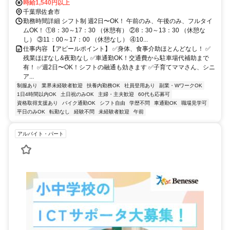
時給1,540円以上
千葉県佐倉市
勤務時間詳細 シフト制 週2日〜OK！ 午前のみ、午後のみ、フルタイ
ムOK！ ①8：30～17：30 （休憩有） ②8：30～13：30 （休憩な
し） ③11：00～17：00 （休憩なし） ④10...
仕事内容 【アピールポイント】 ✅身体、食事介助ほとんどなし！ ✅
残業ほぼなし&夜勤なし ✅車通勤OK！交通費から駐車場代補助まで
有！ ✅週2日〜OK！シフトの融通も効きます ✅子育てママさん、シニ
ア...
制服あり
業界未経験者歓迎
扶養内勤務OK
社員登用あり
副業・WワークOK
1日4時間以内OK
土日祝のみOK
主婦・主夫歓迎
60代も応募可
資格取得支援あり
バイク通勤OK
シフト自由
学歴不問
車通勤OK
職場見学可
平日のみOK
転勤なし
経験不問
未経験者歓迎
午前
アルバイト・パート