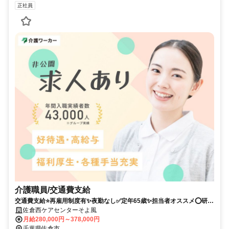
正社員
介護職員/交通費支給
交通費支給⭐️再雇用制度有✨夜勤なし✅️定年65歳✨担当者オススメ⭕️研修
支援有✨経験者優遇❗️車通勤ＯＫ
佐倉西ケアセンターそよ風
月給280,000円～378,000円
千葉県佐倉市