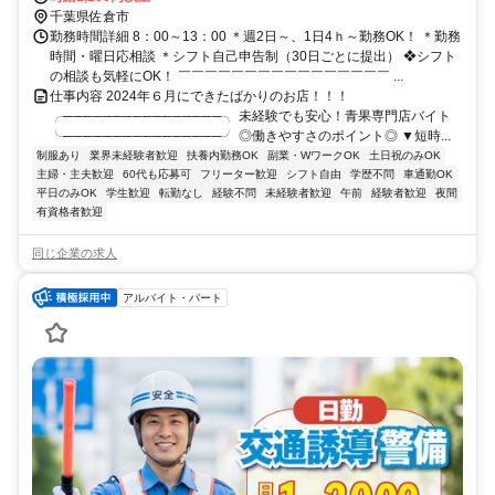
千葉県佐倉市
勤務時間詳細 8：00～13：00 ＊週2日～、1日4ｈ～勤務OK！ ＊勤務
時間・曜日応相談 ＊シフト自己申告制（30日ごとに提出） ❖シフト
の相談も気軽にOK！ ￣￣￣￣￣￣￣￣￣￣￣￣￣￣￣￣ ...
仕事内容 2024年６月にできたばかりのお店！！！
╭────────────────╮ 未経験でも安心！青果専門店バイト
╰────────────────╯ ◎働きやすさのポイント◎ ▼短時...
制服あり
業界未経験者歓迎
扶養内勤務OK
副業・WワークOK
土日祝のみOK
主婦・主夫歓迎
60代も応募可
フリーター歓迎
シフト自由
学歴不問
車通勤OK
平日のみOK
学生歓迎
転勤なし
経験不問
未経験者歓迎
午前
経験者歓迎
夜間
有資格者歓迎
同じ企業の求人
アルバイト・パート