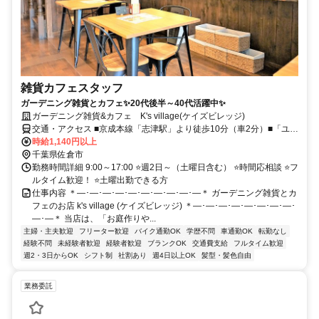
雑貨カフェスタッフ
ガーデニング雑貨とカフェ✨20代後半～40代活躍中✨
ガーデニング雑貨&カフェ K's village(ケイズビレッジ)
交通・アクセス ■京成本線「志津駅」より徒歩10分（車2分）■「ユー
カリが丘駅」より徒歩20分（車3分） ※水道道路沿い
時給1,140円以上
千葉県佐倉市
勤務時間詳細 9:00～17:00 ⭐週2日～（土曜日含む） ⭐時間応相談 ⭐フ
ルタイム歓迎！ ⭐土曜出勤できる方
仕事内容 ＊―･―･―･―･―･―･―･―･―･―＊ ガーデニング雑貨とカ
フェのお店 k's village (ケイズビレッジ) ＊―･―･―･―･―･―･―･―･
―･―＊ 当店は、「お庭作りや...
主婦・主夫歓迎
フリーター歓迎
バイク通勤OK
学歴不問
車通勤OK
転勤なし
経験不問
未経験者歓迎
経験者歓迎
ブランクOK
交通費支給
フルタイム歓迎
週2・3日からOK
シフト制
社割あり
週4日以上OK
髪型・髪色自由
業務委託