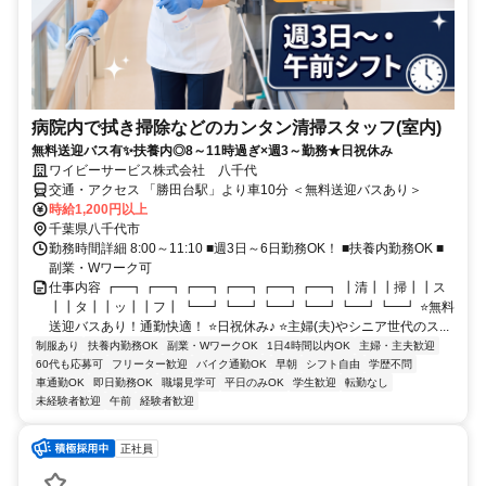
病院内で拭き掃除などのカンタン清掃スタッフ(室内)
無料送迎バス有✨扶養内◎8～11時過ぎ×週3～勤務★日祝休み
ワイビーサービス株式会社 八千代
交通・アクセス 「勝田台駅」より車10分 ＜無料送迎バスあり＞
時給1,200円以上
千葉県八千代市
勤務時間詳細 8:00～11:10 ■週3日～6日勤務OK！ ■扶養内勤務OK ■
副業・Wワーク可
仕事内容 ┏━┓┏━┓┏━┓┏━┓┏━┓┏━┓ ┃清┃┃掃┃┃ス
┃┃タ┃┃ッ┃┃フ┃ ┗━┛┗━┛┗━┛┗━┛┗━┛┗━┛ ⭐無料
送迎バスあり！通勤快適！ ⭐日祝休み♪ ⭐主婦(夫)やシニア世代のス...
制服あり
扶養内勤務OK
副業・WワークOK
1日4時間以内OK
主婦・主夫歓迎
60代も応募可
フリーター歓迎
バイク通勤OK
早朝
シフト自由
学歴不問
車通勤OK
即日勤務OK
職場見学可
平日のみOK
学生歓迎
転勤なし
未経験者歓迎
午前
経験者歓迎
正社員