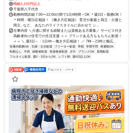
時給1,150円以上
千葉県八千代市
勤務時間詳細 7:00〜22:00の間で1日4時間～OK ＊週3日～勤務OK！
＊時間・曜日応相談！ 《働き方応相談》 育児や家庭と両立・介護と
両立...など、 あなたのライフスタイルに合わせて シ...
仕事内容 ＼介護に関する経験または資格ある方募集／ サービス付き
高齢者向け住宅での生活支援 ＝＝ ブランクある方ももちろん歓迎！
＝＝ ＼ 週3日～・1日4h～働き方応相談！ ／ 7時～22時と幅広...
扶養内勤務OK
主婦・主夫歓迎
フリーター歓迎
早朝
学歴不問
車通勤OK
転勤なし
午前
経験者歓迎
有資格者歓迎
夕方
ブランクOK
長期歓迎
フルタイム歓迎
週2・3日からOK
シフト制
週4日以上OK
アルバイト・パート