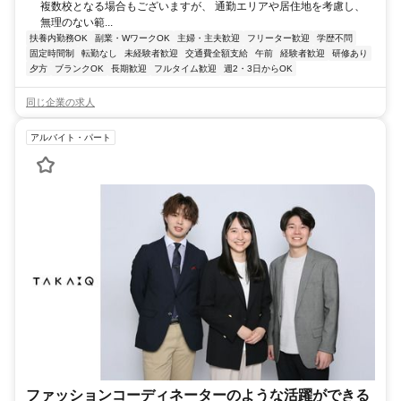
複数校となる場合もございますが、 通勤エリアや居住地を考慮し、
無理のない範...
扶養内勤務OK
副業・WワークOK
主婦・主夫歓迎
フリーター歓迎
学歴不問
固定時間制
転勤なし
未経験者歓迎
交通費全額支給
午前
経験者歓迎
研修あり
夕方
ブランクOK
長期歓迎
フルタイム歓迎
週2・3日からOK
同じ企業の求人
アルバイト・パート
ファッションコーディネーターのような活躍ができる