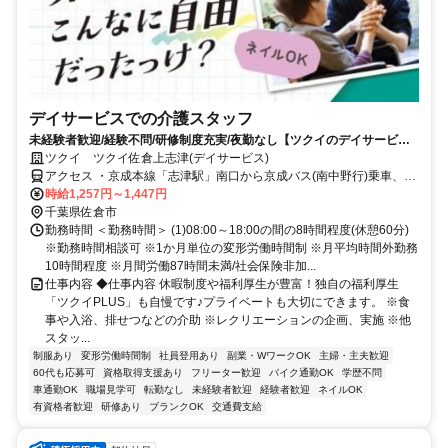
デイサービスでの介護スタッフ
未経験者歓迎/経験不問/研修制度充実/夜勤なし【ツクイのデイサービス/
介護スタッフ求人】
ツクイ ツクイ佐倉上志津(デイサービス)
アクセス ・京成本線「志津駅」南口から京成バス(南中野行)乗車、
「南中野」下車徒歩約5分
時給1,257円～1,447円
千葉県佐倉市
勤務時間 ＜勤務時間＞ (1)08:00～18:00の間の8時間程度(休憩60分)
※勤務時間相談可 ※1か月単位の変形労働時間制 ※月平均時間外勤務
10時間程度 ※月間労働87時間未満/社会保険非加...
仕事内容 ◆仕事内容 休暇制度や福利厚生が豊富！独自の福利厚生
「ツクイPLUS」も自慢です♪プライベートも大切にできます。 ※食
事や入浴、排せつなどの介助 ※レクリエーションの企画、実施 ※他
スタッ...
制服あり
変形労働時間制
社員登用あり
副業・WワークOK
主婦・主夫歓迎
60代も応募可
資格取得支援あり
フリーター歓迎
バイク通勤OK
学歴不問
車通勤OK
職場見学可
転勤なし
未経験者歓迎
経験者歓迎
ネイルOK
有資格者歓迎
研修あり
ブランクOK
交通費支給