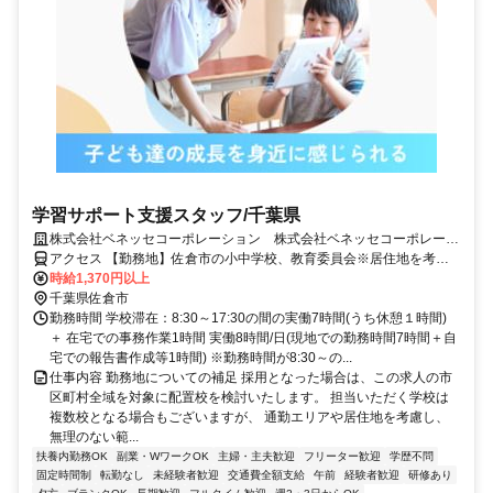
学習サポート支援スタッフ/千葉県
株式会社ベネッセコーポレーション 株式会社ベネッセコーポレーシ
ョン(千葉県佐倉市西志津7丁目)
アクセス 【勤務地】佐倉市の小中学校、教育委員会※居住地を考慮
の上、決定 ＜採用となった場合は、この求人の市区町村全域を対象
時給1,370円以上
に配置校を検討いたします。担当いただく学校は複数校となる場合も
千葉県佐倉市
ございますが、通勤エリアや居住地を考慮し、無理のない範囲でご勤
勤務時間 学校滞在：8:30～17:30の間の実働7時間(うち休憩１時間)
務いただけるよう、最終的にはご相談の上で決定いたします。＞
＋ 在宅での事務作業1時間 実働8時間/日(現地での勤務時間7時間＋自
宅での報告書作成等1時間) ※勤務時間が8:30～の...
仕事内容 勤務地についての補足 採用となった場合は、この求人の市
区町村全域を対象に配置校を検討いたします。 担当いただく学校は
複数校となる場合もございますが、 通勤エリアや居住地を考慮し、
無理のない範...
扶養内勤務OK
副業・WワークOK
主婦・主夫歓迎
フリーター歓迎
学歴不問
固定時間制
転勤なし
未経験者歓迎
交通費全額支給
午前
経験者歓迎
研修あり