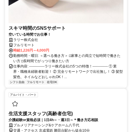
スキマ時間のSNSサポート
空いている時間でお仕事！
ラリー株式会社
フルリモート
時給1,226円～4,000円
勤務時間・曜日: ＜選べる働き方＞ □家事との両立で短時間で働きた
い方 □長時間でがっつり働きたい方
仕事内容: -------------ラリー株式会社の5つの特徴！------------- ① 業
界・職種未経験者歓迎！ ② 完全リモートワークで出社無し！ ③ 髪型
髪色、ネイルなどおしゃれOK！...
シフト自由
フルリモート
在宅OK
アルバイト・パート
生活支援スタッフ(高齢者住宅)
介護経験or資格必須｜1日4h～・週3日～＊働き方応相談
プルメリアナーシング&ケアホーム八千代
交通・アクセス 京成電鉄 勝田台駅から徒歩10分