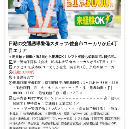
日勤の交通誘導警備スタッフ/佐倉市ユーカリが丘4丁
目エリア
＜高日給＞日勤・週2日から勤務OK！シフト相談も柔軟対応♪日払可◎
未経験歓迎★
第一警備保障株式会社 船橋本社/佐倉市ユーカリが丘4丁目エリア
アクセス 京成本線 ユーカリが丘北口徒歩約1分、京成本線 ユーカリ
が丘北口徒歩約1分、山万ユーカリが丘線 地区センター徒歩約7分 直
日給13,000円
行直帰OK＊交通費全額支給＊
千葉県佐倉市
勤務時間 実働時間：8時間/日 平均勤務日数：1ヶ月あたり8日～22日
・勤務曜日：月・火・水・木・金・土・日・祝 ・勤務時間： [1]
08:00～17:00 ・最低勤務日数（週）：2日 ※...
仕事内容 ■おすすめポイント ＝＝＝＝＝＝＝＝＝＝＝＝＝ 高日給×未
経験でも厚待遇★ ＼交通費も全額支給！／ ＝＝＝＝＝＝＝＝＝＝＝
＝＝ ＜第一警備で働く7つのメリット＞ ・高日給で稼げる！ ・急な...
制服あり
扶養内勤務OK
社員登用あり
副業・WワークOK
土日祝のみOK
主婦・主夫歓迎
60代も応募可
フリーター歓迎
シフト自由
学歴不問
固定時間制
平日のみOK
学生歓迎
未経験者歓迎
交通費全額支給
経験者歓迎
即日払いOK
有資格者歓迎
研修あり
ブランクOK