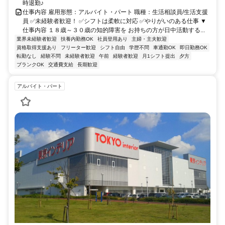
時退勤♪
仕事内容 雇用形態：アルバイト・パート 職種：生活相談員/生活支援
員 ✅未経験者歓迎！ ✅シフトは柔軟に対応 ✅やりがいのある仕事 ▼
仕事内容 １８歳～３０歳の知的障害を お持ちの方が日中活動する...
業界未経験者歓迎
扶養内勤務OK
社員登用あり
主婦・主夫歓迎
資格取得支援あり
フリーター歓迎
シフト自由
学歴不問
車通勤OK
即日勤務OK
転勤なし
経験不問
未経験者歓迎
午前
経験者歓迎
月1シフト提出
夕方
ブランクOK
交通費支給
長期歓迎
アルバイト・パート