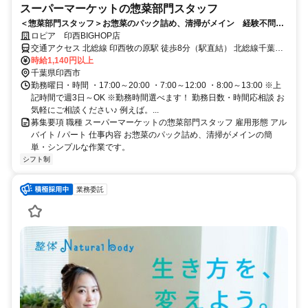
スーパーマーケットの惣菜部門スタッフ
＜惣菜部門スタッフ＞お惣菜のパック詰め、清掃がメイン 経験不問
幅広い年齢層が活躍中！
ロピア 印西BIGHOP店
交通アクセス 北総線 印西牧の原駅 徒歩8分（駅直結） 北総線千葉ニ
ュータウン中央駅 車20分 北総線 印旛日本医大駅 車18分
時給1,140円以上
千葉県印西市
勤務曜日・時間 ・17:00～20:00 ・7:00～12:00 ・8:00～13:00 ※上
記時間で週3日～OK ※勤務時間選べます！ 勤務日数・時間応相談 お
気軽にご相談ください♪ 例えば。...
募集要項 職種 スーパーマーケットの惣菜部門スタッフ 雇用形態 アル
バイト / パート 仕事内容 お惣菜のパック詰め、清掃がメインの簡
単・シンプルな作業です。
シフト制
業務委託