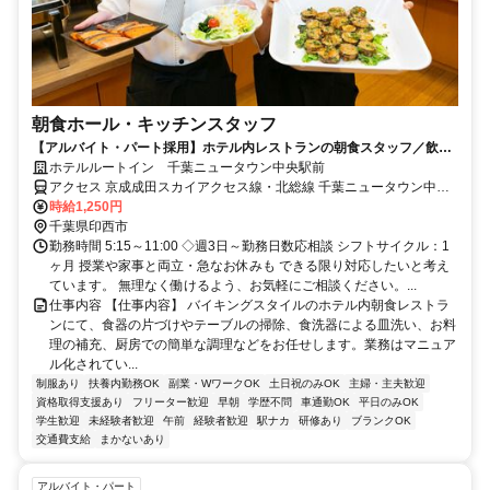
朝食ホール・キッチンスタッフ
【アルバイト・パート採用】ホテル内レストランの朝食スタッフ／飲食
未経験歓迎！主婦(夫)さん活躍中
ホテルルートイン 千葉ニュータウン中央駅前
アクセス 京成成田スカイアクセス線・北総線 千葉ニュータウン中央
徒歩約4分
時給1,250円
千葉県印西市
勤務時間 5:15～11:00 ◇週3日～勤務日数応相談 シフトサイクル：1
ヶ月 授業や家事と両立・急なお休みも できる限り対応したいと考え
ています。 無理なく働けるよう、お気軽にご相談ください。...
仕事内容 【仕事内容】 バイキングスタイルのホテル内朝食レストラ
ンにて、食器の片づけやテーブルの掃除、食洗器による皿洗い、お料
理の補充、厨房での簡単な調理などをお任せします。業務はマニュア
ル化されてい...
制服あり
扶養内勤務OK
副業・WワークOK
土日祝のみOK
主婦・主夫歓迎
資格取得支援あり
フリーター歓迎
早朝
学歴不問
車通勤OK
平日のみOK
学生歓迎
未経験者歓迎
午前
経験者歓迎
駅ナカ
研修あり
ブランクOK
交通費支給
まかないあり
アルバイト・パート