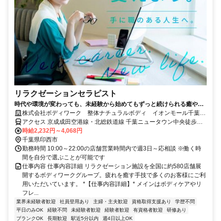
リラクゼーションセラピスト
時代や環境が変わっても、未経験から始めてもずっと続けられる癒やし
の仕事。手に職を身につけて、生き方を変えよう。
株式会社ボディワーク 整体ナチュラルボディ イオンモール千葉ニ
ュータウン店
アクセス 京成成田空港線・北総鉄道線 千葉ニュータウン中央徒歩約8
分、京成成田空港線・北総鉄道線 小室北口徒歩約49分、京成成田空
時給2,232円～4,068円
港線・北総鉄道線 印西牧の原北口徒歩約70分 最寄駅：千葉ニュータ
千葉県印西市
ウン駅
勤務時間 10:00～22:00の店舗営業時間内で週3日～応相談 ※働く時
間を自分で選ぶことが可能です
仕事内容 仕事内容詳細 リラクゼーション施設を全国に約580店舗展
開するボディワークグループ。疲れを癒す手技で多くのお客様にご利
用いただいています。 *【仕事内容詳細】* メインはボディケアやリ
フレ...
業界未経験者歓迎
社員登用あり
主婦・主夫歓迎
資格取得支援あり
学歴不問
平日のみOK
経験不問
未経験者歓迎
経験者歓迎
有資格者歓迎
研修あり
ブランクOK
長期歓迎
駅近5分以内
週4日以上OK