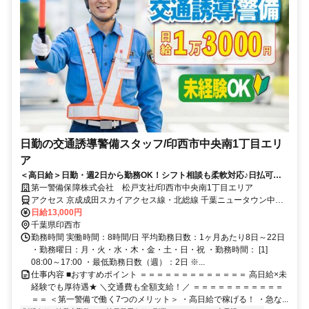
日勤の交通誘導警備スタッフ/印西市中央南1丁目エリ
ア
＜高日給＞日勤・週2日から勤務OK！シフト相談も柔軟対応♪日払可◎
未経験歓迎★
第一警備保障株式会社 松戸支社/印西市中央南1丁目エリア
アクセス 京成成田スカイアクセス線・北総線 千葉ニュータウン中央
徒歩約3分、京成成田スカイアクセス線・北総線 小室北口徒歩約52
日給13,000円
分、京成成田スカイアクセス線・北総線 印西牧の原南口徒歩約63分
千葉県印西市
直行直帰OK＊交通費全額支給＊
勤務時間 実働時間：8時間/日 平均勤務日数：1ヶ月あたり8日～22日
・勤務曜日：月・火・水・木・金・土・日・祝 ・勤務時間： [1]
08:00～17:00 ・最低勤務日数（週）：2日 ※...
仕事内容 ■おすすめポイント ＝＝＝＝＝＝＝＝＝＝＝＝＝ 高日給×未
経験でも厚待遇★ ＼交通費も全額支給！／ ＝＝＝＝＝＝＝＝＝＝＝
＝＝ ＜第一警備で働く7つのメリット＞ ・高日給で稼げる！ ・急な...