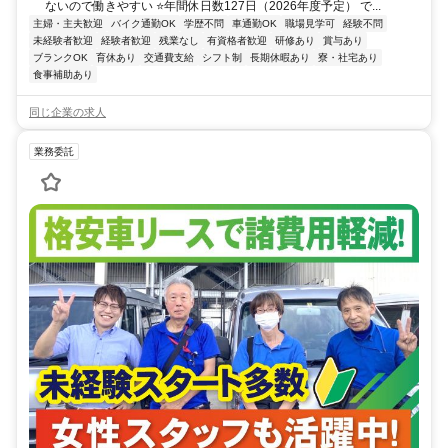
ないので働きやすい ⭐年間休日数127日（2026年度予定） で...
主婦・主夫歓迎
バイク通勤OK
学歴不問
車通勤OK
職場見学可
経験不問
未経験者歓迎
経験者歓迎
残業なし
有資格者歓迎
研修あり
賞与あり
ブランクOK
育休あり
交通費支給
シフト制
長期休暇あり
寮・社宅あり
食事補助あり
同じ企業の求人
業務委託