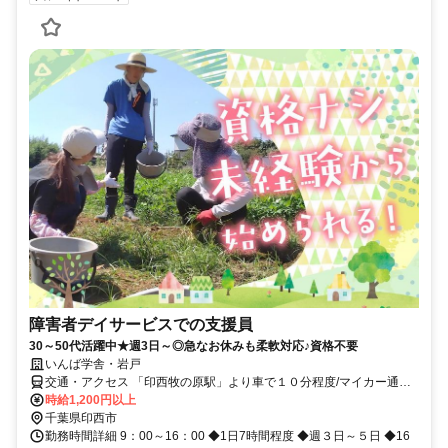
障害者デイサービスでの支援員
30～50代活躍中★週3日～◎急なお休みも柔軟対応♪資格不要
いんば学舎・岩戸
交通・アクセス 「印西牧の原駅」より車で１０分程度/マイカー通勤
OK
時給1,200円以上
千葉県印西市
勤務時間詳細 9：00～16：00 ◆1日7時間程度 ◆週３日～５日 ◆16