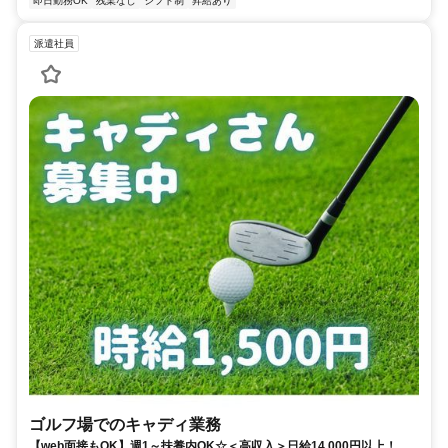
即日勤務OK
残業なし
シフト制
昇給あり
派遣社員
ゴルフ場でのキャディ業務
【web面接もOK】週1～扶養内OK☆＜高収入＞日給14,000円以上！W