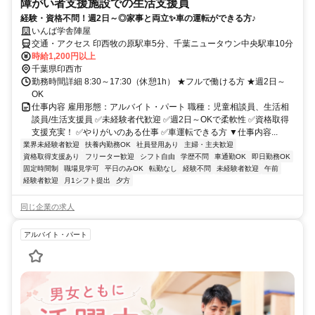
障がい者支援施設での生活支援員
経験・資格不問！週2日～◎家事と両立✨車の運転ができる方♪
いんば学舎陣屋
交通・アクセス 印西牧の原駅車5分、千葉ニュータウン中央駅車10分
時給1,200円以上
千葉県印西市
勤務時間詳細 8:30～17:30（休憩1h） ★フルで働ける方 ★週2日～
OK
仕事内容 雇用形態：アルバイト・パート 職種：児童相談員、生活相
談員/生活支援員 ✅未経験者代歓迎 ✅週2日～OKで柔軟性 ✅資格取得
支援充実！ ✅やりがいのある仕事 ✅車運転できる方 ▼仕事内容...
業界未経験者歓迎
扶養内勤務OK
社員登用あり
主婦・主夫歓迎
資格取得支援あり
フリーター歓迎
シフト自由
学歴不問
車通勤OK
即日勤務OK
固定時間制
職場見学可
平日のみOK
転勤なし
経験不問
未経験者歓迎
午前
経験者歓迎
月1シフト提出
夕方
同じ企業の求人
アルバイト・パート