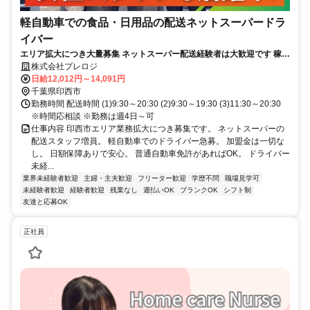
軽自動車での食品・日用品の配送ネットスーパードラ
イバー
エリア拡大につき大量募集 ネットスーパー配送経験者は大歓迎です 稼ぎ
たい方、高収入も可能です
株式会社プレロジ
日給12,012円～14,091円
千葉県印西市
勤務時間 配送時間 (1)9:30～20:30 (2)9:30～19:30 (3)11:30～20:30
※時間応相談 ※勤務は週4日～可
仕事内容 印西市エリア業務拡大につき募集です。 ネットスーパーの
配送スタッフ増員。 軽自動車でのドライバー急募。 加盟金は一切な
し。 日額保障ありで安心。 普通自動車免許があればOK。 ドライバー
未経...
業界未経験者歓迎
主婦・主夫歓迎
フリーター歓迎
学歴不問
職場見学可
未経験者歓迎
経験者歓迎
残業なし
週払いOK
ブランクOK
シフト制
友達と応募OK
正社員