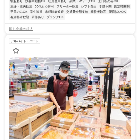
制服あり
扶養内勤務OK
社員登用あり
副業・WワークOK
土日祝のみOK
主婦・主夫歓迎
60代も応募可
フリーター歓迎
シフト自由
学歴不問
固定時間制
平日のみOK
学生歓迎
未経験者歓迎
交通費全額支給
経験者歓迎
即日払いOK
有資格者歓迎
研修あり
ブランクOK
同じ企業の求人
アルバイト・パート