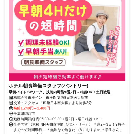
ホテル朝食準備スタッフ(パントリー)
早朝バイト♪Wワーク、扶養内可能✨週2日～相談OK！土日歓迎
株式会社東横イン 東横INN印旛日本医大駅前
交通・アクセス 「印旛日本医大駅」より徒歩2分
時給1,240円～1,400円
千葉県印西市
勤務時間詳細 ⏰05:30～09:30 ⭐週2日～曜日相談ＯＫ！
仕事内容 【東横INN★朝食準備（パントリー）】 ＊週2～3日！9時半
までの短時間勤務！ ＊無理なく働きたい方におすすめ ＊学生さん、