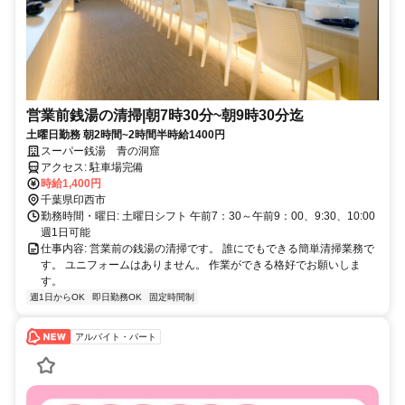
営業前銭湯の清掃|朝7時30分~朝9時30分迄
土曜日勤務 朝2時間~2時間半時給1400円
スーパー銭湯 青の洞窟
アクセス: 駐車場完備
時給1,400円
千葉県印西市
勤務時間・曜日: 土曜日シフト 午前7：30～午前9：00、9:30、10:00
週1日可能
仕事内容: 営業前の銭湯の清掃です。 誰にでもできる簡単清掃業務で
す。 ユニフォームはありません。 作業ができる格好でお願いしま
す。
週1日からOK
即日勤務OK
固定時間制
アルバイト・パート