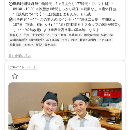
勤務時間詳細 総労働時間：1ヶ月あたり177時間 *【シフト制】*
09:30～19:30 ※休憩は1時間しっかり確保 ※残業なし ※定休日 無
*【残業について 】* ほぼ発生しませんが、もし残...
仕事内容 *ー* *＜この求人のポイント＞* * *週休二日制・年間休日
107日（別途、有休あり）* * *原則定時退社！スタッフの9割が残業な
し！* * *給与改定により業界最高水準の基本給になりま...
制服あり
主婦・主夫歓迎
フリーター歓迎
車通勤OK
固定時間制
経験不問
未経験者歓迎
経験者歓迎
ネイルOK
ブランクOK
駅近5分以内
ピアスOK
服装自由
ひげOK
髪型・髪色自由
同じ企業の求人
アルバイト・パート