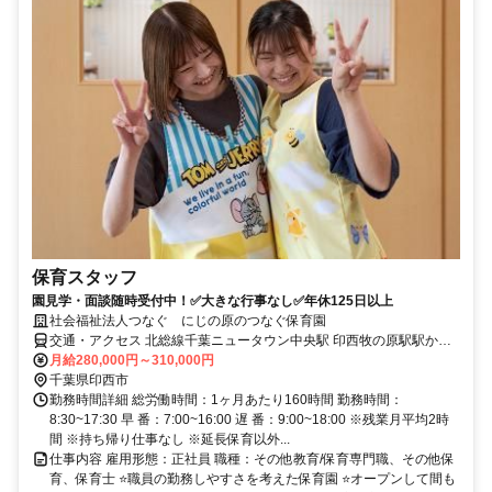
保育スタッフ
園見学・面談随時受付中！✅大きな行事なし✅年休125日以上
社会福祉法人つなぐ にじの原のつなぐ保育園
交通・アクセス 北総線千葉ニュータウン中央駅 印西牧の原駅駅から
車で9分 ※車・バイク・自転車通勤OK（無料駐車場あり）
月給280,000円～310,000円
千葉県印西市
勤務時間詳細 総労働時間：1ヶ月あたり160時間 勤務時間：
8:30~17:30 早 番：7:00~16:00 遅 番：9:00~18:00 ※残業月平均2時
間 ※持ち帰り仕事なし ※延長保育以外...
仕事内容 雇用形態：正社員 職種：その他教育/保育専門職、その他保
育、保育士 ⭐職員の勤務しやすさを考えた保育園 ⭐オープンして間も