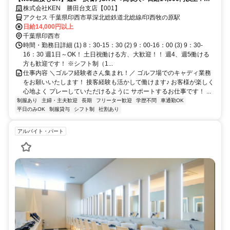
ワーク・副業もOK！♪
株式会社KEN 勝田台支店【001】
アクセス 千葉県印西市草深北総鉄道北総線/印西牧の原駅
日給14,000円以上
千葉県印西市
時間・勤務日詳細 (1) 8：30-15：30 (2) 9：00-16：00 (3) 9：30-
16：30 週1日～OK！ 土日祝働ける方、大歓迎！！ 週4、週5働ける
方も歓迎です！ ※シフト制（1...
仕事内容 ＼ゴルフ経験者さん集まれ！／ ゴルフ場でのキャディ業務
をお願いいたします！ 接客経験も活かして働けます♪ お客様が楽しく
心地よく プレーしていただけるように サポートするお仕事です！ ...
制服あり
主婦・主夫歓迎
長期
フリーター歓迎
学歴不問
車通勤OK
平日のみOK
制服貸与
シフト制
社割あり
アルバイト・パート