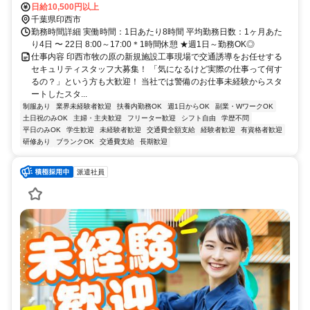
全額支給
日給10,500円以上
千葉県印西市
勤務時間詳細 実働時間：1日あたり8時間 平均勤務日数：1ヶ月あた
り4日 〜 22日 8:00～17:00＊1時間休憩 ★週1日～勤務OK◎
仕事内容 印西市牧の原の新規施設工事現場で交通誘導をお任せする
セキュリティスタッフ大募集！ 「気になるけど実際の仕事って何す
るの？」という方も大歓迎！ 当社では警備のお仕事未経験からスタ
ートしたスタ...
制服あり
業界未経験者歓迎
扶養内勤務OK
週1日からOK
副業・WワークOK
土日祝のみOK
主婦・主夫歓迎
フリーター歓迎
シフト自由
学歴不問
平日のみOK
学生歓迎
未経験者歓迎
交通費全額支給
経験者歓迎
有資格者歓迎
研修あり
ブランクOK
交通費支給
長期歓迎
派遣社員