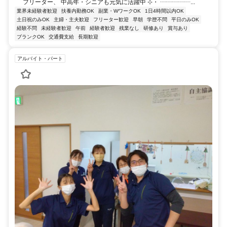
フリーター、 中高年・シニアも元気に活躍中 ⊹・ ┈┈┈┈┈...
業界未経験者歓迎
扶養内勤務OK
副業・WワークOK
1日4時間以内OK
土日祝のみOK
主婦・主夫歓迎
フリーター歓迎
早朝
学歴不問
平日のみOK
経験不問
未経験者歓迎
午前
経験者歓迎
残業なし
研修あり
賞与あり
ブランクOK
交通費支給
長期歓迎
アルバイト・パート