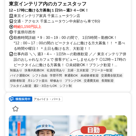
東京インテリア内のカフェスタッフ
12～17時に働ける方募集|１日5h～週3･4～OK！
東京インテリア家具 千葉ニュータウン店
交通・アクセス 千葉ニュータウン中央駅から車で8分
時給1,150円以上
千葉県印西市
勤務時間詳細 ＊9：30～19：00 の間で、 1日5時間～勤務OK！
*12：00～17：00の間の ピークタイムに働ける方大募集！！ ＊選べ
る時間や曜日！ ＊土日も働ける方、大歓迎！！
仕事内容 ＼＼ 週3・4～・1日5h～の勤務歓迎 ／／ 東京インテリア併
設のおしゃれなカフェで 接客デビューしませんか？ ◎12時～17時の
ピークタイムに働ける方募集！ ◎未経験OK！ブランク歓迎！...
制服あり
扶養内勤務OK
社員登用あり
主婦・主夫歓迎
フリーター歓迎
バイク通勤OK
シフト自由
学歴不問
車通勤OK
未経験者歓迎
交通費全額支給
経験者歓迎
月1シフト提出
研修あり
ブランクOK
交通費支給
長期歓迎
フルタイム歓迎
週2・3日からOK
シフト制
アルバイト・パート