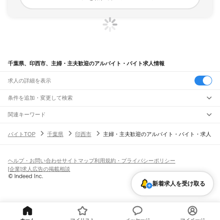
千葉県、印西市、主婦・主夫歓迎のアルバイト・バイト求人情報
求人の詳細を表示
条件を追加・変更して検索
市区町村を追加・変更
関連キーワード
千葉県 印西市 主婦・主夫歓迎 コストコ
千葉県
駅を追加・変更
バイトTOP
千葉県
印西市
主婦・主夫歓迎のアルバイト・バイト・求人
千葉県 印西市 主婦・主夫歓迎 クリーニング受付
千葉県
すべて
千葉県 印西市 主婦・主夫歓迎 14時まで
千葉県 主婦・主夫歓迎 集配
千葉市
すべて
職種を追加・変更
JR武蔵野線
千葉県 成田市 主婦・主夫歓迎 接客
中央区
花見川区
稲毛区
若葉区
緑区
美浜区
南流山駅
新松戸駅
新八柱駅
東松戸駅
市川大野駅
船橋法典駅
西船橋駅
飲食・フードサービス
ヘルプ・お問い合わせ
サイトマップ
利用規約・プライバシーポリシー
銚子市
市川市
船橋市
館山市
木更津市
松戸市
野田市
茂原市
成田市
佐倉市
東金市
特徴を追加・変更
飲食・フードサービス
すべて
[企業]求人広告の掲載相談
JR中央・総武線
旭市
習志野市
柏市
勝浦市
市原市
流山市
八千代市
我孫子市
鴨川市
鎌ケ谷市
ホールスタッフ
キッチンスタッフ
皿洗い・洗い場
精肉・鮮魚加工
給食調理
人気
市川駅
本八幡駅
下総中山駅
西船橋駅
船橋駅
東船橋駅
津田沼駅
幕張本郷駅
幕張駅
君津市
富津市
浦安市
四街道市
袖ケ浦市
八街市
印西市
白井市
富里市
南房総市
雇用形態を追加・変更
新着求人を受け取る
パン屋（ベーカリー）
フードカウンター販売員
バー（BAR）・バーテンダー
日払いOK
高校生歓迎
学生歓迎
深夜の仕事
髪型・髪色自由
ひげOK
ネイルOK
新検見川駅
稲毛駅
西千葉駅
千葉駅
匝瑳市
香取市
山武市
いすみ市
大網白里市
印旛郡
香取郡
山武郡
長生郡
夷隅郡
飲食店補助（開店・閉店準備）
飲食店（店長・マネージャー）
ピアスOK
アルバイト・パート
履歴書不要
オープニングスタッフ
留学生・外国人活躍中
安房郡
都道府県を変更
営業・販売
JR総武本線
勤務期間
正社員
市川駅
船橋駅
津田沼駅
稲毛駅
千葉駅
東千葉駅
都賀駅
四街道駅
物井駅
佐倉駅
営業・販売
すべて
短期
契約社員
単発・1日OK
長期
期間限定（春夏冬休み等）
南酒々井駅
榎戸駅
八街駅
日向駅
成東駅
松尾駅
横芝駅
飯倉駅
八日市場駅
干潟駅
旭駅
営業
テレフォンアポインター（テレアポ）
ルートセールス
コンビニ
シフト
派遣社員