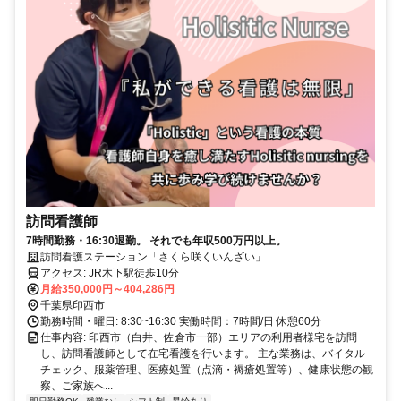
訪問看護師
7時間勤務・16:30退勤。 それでも年収500万円以上。
訪問看護ステーション「さくら咲くいんざい」
アクセス: JR木下駅徒歩10分
月給350,000円～404,286円
千葉県印西市
勤務時間・曜日: 8:30~16:30 実働時間：7時間/日 休憩60分
仕事内容: 印西市（白井、佐倉市一部）エリアの利用者様宅を訪問
し、訪問看護師として在宅看護を行います。 主な業務は、バイタル
チェック、服薬管理、医療処置（点滴・褥瘡処置等）、健康状態の観
察、ご家族へ...