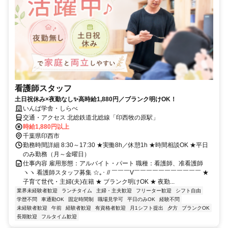
看護師スタッフ
土日祝休み×夜勤なし✨高時給1,880円／ブランク明けOK！
いんば学舎・しらべ
交通・アクセス 北総鉄道北総線「印西牧の原駅」
時給1,880円以上
千葉県印西市
勤務時間詳細 8:30～17:30 ★実働8h／休憩1h ★時間相談OK ★平日
のみ勤務（月～金曜日）
仕事内容 雇用形態：アルバイト・パート 職種：看護師、准看護師
ヽヽ 看護師スタッフ募集 ☆｡･ // ￣￣￣V￣￣￣￣￣￣￣￣￣￣￣ ★
子育て世代・主婦(夫)在籍 ★ ブランク明けOK ★ 夜勤...
業界未経験者歓迎
ランチタイム
主婦・主夫歓迎
フリーター歓迎
シフト自由
学歴不問
車通勤OK
固定時間制
職場見学可
平日のみOK
経験不問
未経験者歓迎
午前
経験者歓迎
有資格者歓迎
月1シフト提出
夕方
ブランクOK
長期歓迎
フルタイム歓迎