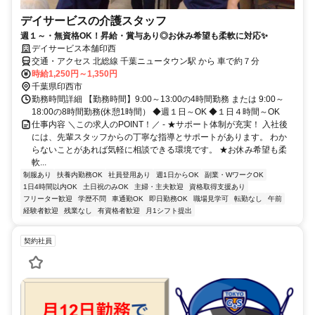
デイサービスの介護スタッフ
週１～・無資格OK！昇給・賞与あり◎お休み希望も柔軟に対応✨
デイサービス本舗印西
交通・アクセス 北総線 千葉ニュータウン駅 から 車で約７分
時給1,250円～1,350円
千葉県印西市
勤務時間詳細 【勤務時間】9:00～13:00の4時間勤務 または 9:00～
18:00の8時間勤務(休憩1時間） ◆週１日～OK ◆１日４時間～OK
仕事内容 ＼この求人のPOINT！／ - ★サポート体制が充実！ 入社後
には、先輩スタッフからの丁寧な指導とサポートがあります。 わか
らないことがあれば気軽に相談できる環境です。 ★お休み希望も柔
軟...
制服あり
扶養内勤務OK
社員登用あり
週1日からOK
副業・WワークOK
1日4時間以内OK
土日祝のみOK
主婦・主夫歓迎
資格取得支援あり
フリーター歓迎
学歴不問
車通勤OK
即日勤務OK
職場見学可
転勤なし
午前
経験者歓迎
残業なし
有資格者歓迎
月1シフト提出
契約社員