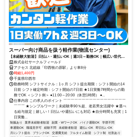
スーパー向け商品を扱う軽作業(物流センター)
【未経験大歓迎】日払い・週払いOK｜週3日～勤務OK｜幅広い世代が
活躍中｜WワークOK｜車・バイク通勤OK｜無料送迎バスあり
株式会社サークルフィールド
アクセス 北総線「印西牧の原駅」より車8分
時給1,400円
千葉県印西市
勤務時間 シフトサイクル：1ヶ月 シフト提出期限：シフト開始の14
日前 シフト確定時期：シフト開始の7日前 ★1日実働7時間からの勤
務でOK ＜シフト例＞ ●11:00～20:00（休憩1時間） ●...
仕事内容 この求人のポイント ￣￣￣￣￣￣￣￣￣￣￣￣￣￣￣￣￣
￣￣￣ ★シンプルワーク｜未経験率90％超、老若男女活躍中 ★選べ
る給与規定｜嬉しい！日払いや週払いにも対応 ★自分時間も充実｜1
日実働...
制服あり
業界未経験者歓迎
副業・WワークOK
バイク通勤OK
学歴不問
車通勤OK
職場見学可
経験不問
未経験者歓迎
週払いOK
即日払いOK
月1シフト提出
ブランクOK
交通費支給
フルタイム歓迎
シフト制
社割あり