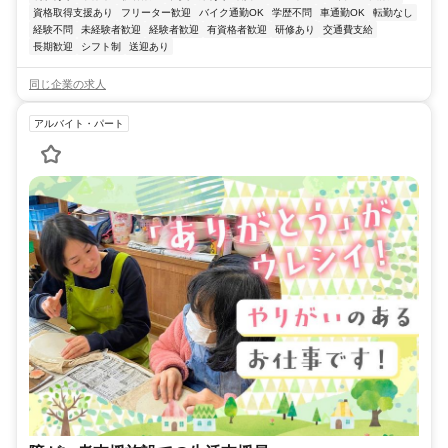
資格取得支援あり
フリーター歓迎
バイク通勤OK
学歴不問
車通勤OK
転勤なし
経験不問
未経験者歓迎
経験者歓迎
有資格者歓迎
研修あり
交通費支給
長期歓迎
シフト制
送迎あり
同じ企業の求人
アルバイト・パート