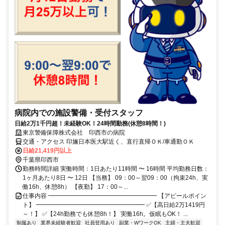
病院内での施設警備・受付スタッフ
日給2万1千円超！未経験OK！24時間勤務(休憩8時間！)
東京警備保障株式会社 印西市の病院
交通・アクセス 印旛日本医大駅近く、直行直帰ＯＫ/車通勤ＯＫ
日給21,419円以上
千葉県印西市
勤務時間詳細 実働時間：1日あたり11時間 〜 16時間 平均勤務日数：
1ヶ月あたり8日 〜 12日 【当務】 09：00～翌09：00（拘束24h、実
働16h、休憩8h） 【夜勤】 17：00～...
仕事内容 ━━━━━━━━━━━━━━━━━━ 【アピールポイン
ト】 ━━━━━━━━━━━━━━━━━━ ✅【高日給2万1419円
～！】 ✅【24h勤務でも休憩8h！】 実働16h。仮眠もOK！ ...
制服あり
業界未経験者歓迎
社員登用あり
副業・WワークOK
主婦・主夫歓迎