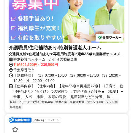
介護職員/住宅補助あり/特別養護老人ホーム
交通費支給⭐️住宅補助あり✨再雇用制度有✅️定年65歳✨担当者オススメ⭕️
経験者優遇✨車通勤ＯＫ
特別養護老人ホーム かとりの郷福楽園
月給201,600円～239,500円
千葉県香取市
【勤務時間】 （1）07:00～16:00 （2）08:30～17:30 （3）10:30～
19:30 （4）22:00～07:00
【仕事内容】 【仕事内容】 【定年65歳＆再雇用72歳】《子育て・住
宅手当あり》“もうひとつの家族”として寄り添う介護を★ 【概要】 ●
食事、 入浴、 排泄、 衣類の着脱、 起床就寝などの介護、 散...
長期
フリーター歓迎
大量募集
学歴不問
経験者歓迎
ブランクOK
シフト制
昇給あり
アルバイト・パート