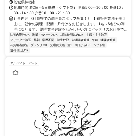
茨城県神栖市
勤務時間 週2日～5日勤務（シフト制） 早番5:00～10：00 昼番10：
30～14：30 夕番16：00～21：30
仕事内容 《社員寮での調理員スタッフ募集！》 【 寮管理業務全般 】
主に、朝食の調理・配膳・片付けをお任せします。 1名～6名分の調
理になります。 調理業務経験を活かしたい方にピッタリのお仕事で...
扶養内勤務OK
副業・WワークOK
1日4時間以内OK
主婦・主夫歓迎
フリーター歓迎
早朝
学歴不問
学生歓迎
未経験者歓迎
午前
経験者歓迎
有資格者歓迎
ブランクOK
交通費支給
週2・3日からOK
シフト制
週4日以上OK
アルバイト・パート