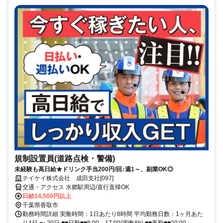
規制設置員(道路点検・警備)
未経験も高日給★ドリンク手当200円/回♪週1～、副業OK◎
テイケイ株式会社 成田支社[097]
交通・アクセス 水郷駅周辺/直行直帰OK
日給14,500円以上
千葉県香取市
勤務時間詳細 実働時間：1日あたり8時間 平均勤務日数：1ヶ月あた