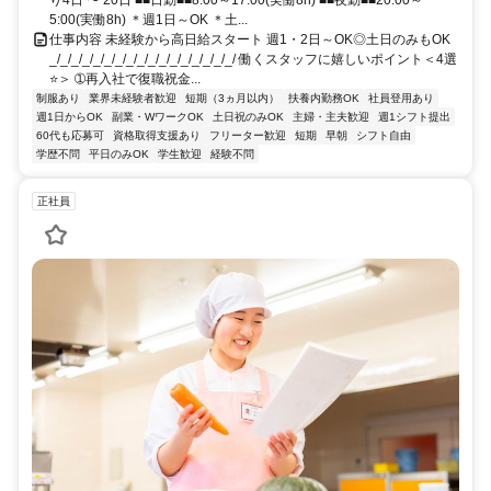
り4日 〜 20日 ■■日勤■■8:00～17:00(実働8h) ■■夜勤■■20:00～
5:00(実働8h) ＊週1日～OK ＊土...
仕事内容 未経験から高日給スタート 週1・2日～OK◎土日のみもOK
_/_/_/_/_/_/_/_/_/_/_/_/_/_/_/_/_/ 働くスタッフに嬉しいポイント＜4選
⭐＞ ➀再入社で復職祝金...
制服あり
業界未経験者歓迎
短期（3ヵ月以内）
扶養内勤務OK
社員登用あり
週1日からOK
副業・WワークOK
土日祝のみOK
主婦・主夫歓迎
週1シフト提出
60代も応募可
資格取得支援あり
フリーター歓迎
短期
早朝
シフト自由
学歴不問
平日のみOK
学生歓迎
経験不問
正社員