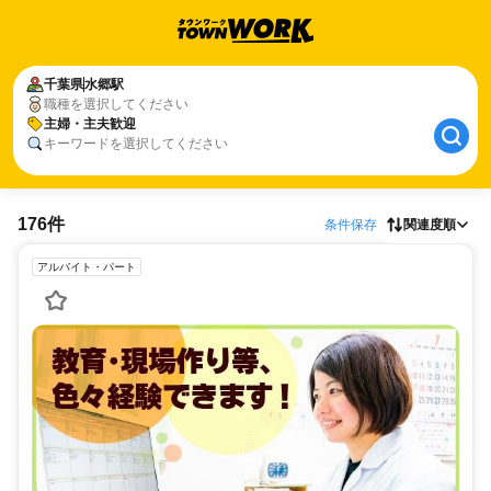
千葉県
水郷駅
職種を選択してください
主婦・主夫歓迎
キーワードを選択してください
176件
条件保存
関連度順
アルバイト・パート