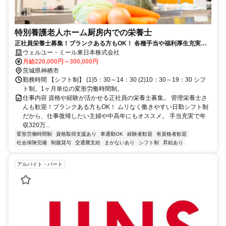
特別養護老人ホーム厨房内での栄養士
正社員栄養士募集！ブランクある方もOK！ 各種手当や福利厚生充実で
年収320万円～420万円も可能
ウェルユー・ミール東日本株式会社
月給220,000円～300,000円
茨城県神栖市
勤務時間 【シフト制】 (1)5：30～14：30 (2)10：30～19：30 シフ
ト制。1ヶ月単位の変形労働時間制。
仕事内容 資格や経験が活かせる正社員の栄養士募集。 管理栄養士さ
んも歓迎！ブランクある方もOK！ ムリなく働きやすい日勤シフト制
だから、仕事復帰したい主婦や中高年にもオススメ。 手当充実で年
収320万...
変形労働時間制
資格取得支援あり
車通勤OK
経験者歓迎
有資格者歓迎
社会保険完備
制服貸与
交通費支給
まかないあり
シフト制
昇給あり
アルバイト・パート