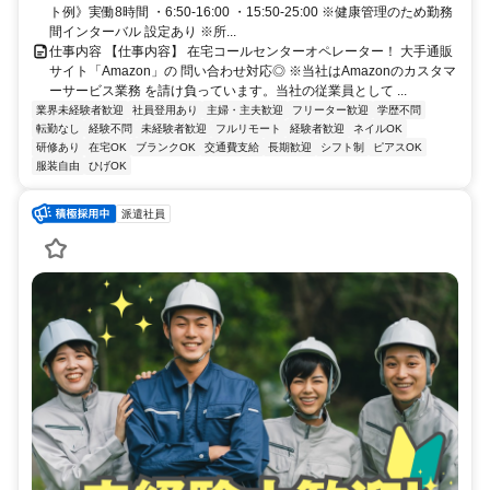
ト例》実働8時間 ・6:50-16:00 ・15:50-25:00 ※健康管理のため勤務
間インターバル 設定あり ※所...
仕事内容 【仕事内容】 在宅コールセンターオペレーター！ 大手通販
サイト「Amazon」の 問い合わせ対応◎ ※当社はAmazonのカスタマ
ーサービス業務 を請け負っています。当社の従業員として ...
業界未経験者歓迎
社員登用あり
主婦・主夫歓迎
フリーター歓迎
学歴不問
転勤なし
経験不問
未経験者歓迎
フルリモート
経験者歓迎
ネイルOK
研修あり
在宅OK
ブランクOK
交通費支給
長期歓迎
シフト制
ピアスOK
服装自由
ひげOK
派遣社員