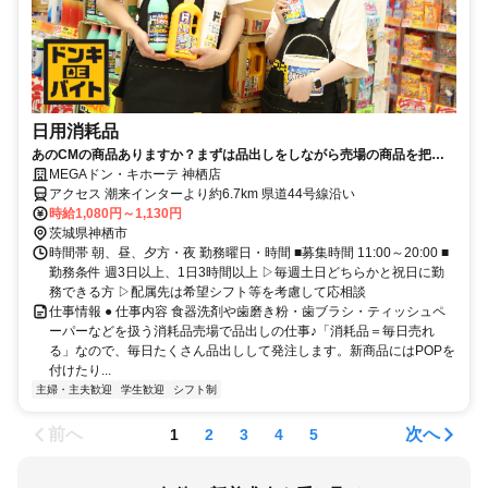
日用消耗品
あのCMの商品ありますか？まずは品出しをしながら売場の商品を把握
するところから始めよう！
MEGAドン・キホーテ 神栖店
アクセス 潮来インターより約6.7km 県道44号線沿い
時給1,080円～1,130円
茨城県神栖市
時間帯 朝、昼、夕方・夜 勤務曜日・時間 ■募集時間 11:00～20:00 ■
勤務条件 週3日以上、1日3時間以上 ▷毎週土日どちらかと祝日に勤
務できる方 ▷配属先は希望シフト等を考慮して応相談
仕事情報 ● 仕事内容 食器洗剤や歯磨き粉・歯ブラシ・ティッシュペ
ーパーなどを扱う消耗品売場で品出しの仕事♪「消耗品＝毎日売れ
る」なので、毎日たくさん品出しして発注します。新商品にはPOPを
付けたり...
主婦・主夫歓迎
学生歓迎
シフト制
前へ
次へ
1
2
3
4
5