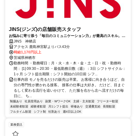
JINS(ジンズ)の店舗販売スタッフ
お悩みに寄り添う「毎日のコミュニケーション力」が最高のスキル。未
経験から、JINSの頼れるプロへ！
JINS 神栖店
アクセス 鹿島神宮駅よりバス43分
時給1,170円以上
茨城県神栖市
勤務時間 ・勤務曜日：月・火・水・木・金・土・日・祝 ・勤務時
間： [1] 09:30～20:30 ・最低勤務日数（週）：3日 シフトサイクル：
1ヶ月 シフト提出期限：シフト開始の10日前 シフ...
仕事内容 モノを売るだけの販売は卒業。 お客様に向き合うほど、自
分の専門性が磨かれる接客。 接客の仕事は大好き。 だけど、目まぐ
るしく変わる流行を追いかけて、 ただ服を右から左へ流すだけの毎
日に、 ち...
制服あり
社員登用あり
副業・WワークOK
主婦・主夫歓迎
フリーター歓迎
未経験者歓迎
経験者歓迎
月1シフト提出
研修あり
交通費支給
長期歓迎
フルタイム歓迎
シフト制
社割あり
週4日以上OK
業務委託