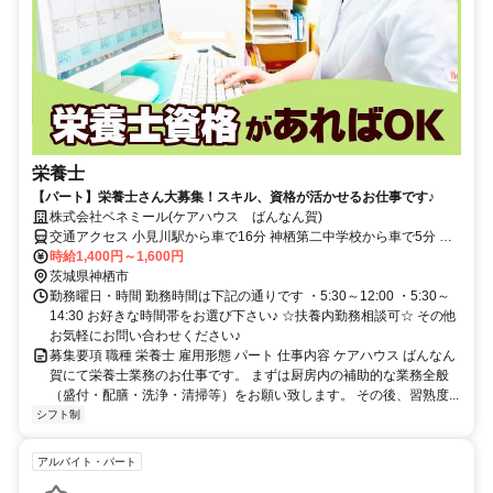
栄養士
【パート】栄養士さん大募集！スキル、資格が活かせるお仕事です♪
株式会社ベネミール(ケアハウス ばんなん賀)
交通アクセス 小見川駅から車で16分 神栖第二中学校から車で5分 車
〇／バイク〇／自転車〇／公共交通機関〇
時給1,400円～1,600円
茨城県神栖市
勤務曜日・時間 勤務時間は下記の通りです ・5:30～12:00 ・5:30～
14:30 お好きな時間帯をお選び下さい♪ ☆扶養内勤務相談可☆ その他
お気軽にお問い合わせください♪
募集要項 職種 栄養士 雇用形態 パート 仕事内容 ケアハウス ばんなん
賀にて栄養士業務のお仕事です。 まずは厨房内の補助的な業務全般
（盛付・配膳・洗浄・清掃等）をお願い致します。 その後、習熟度...
シフト制
アルバイト・パート