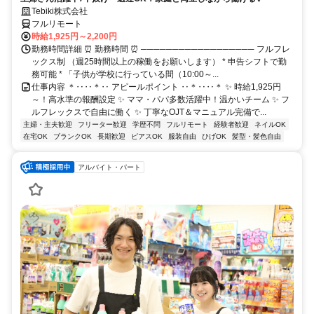
Tebiki株式会社
フルリモート
時給1,925円～2,200円
勤務時間詳細 ⏰ 勤務時間 ⏰ ────────────────── フルフレ
ックス制 （週25時間以上の稼働をお願いします） * 申告シフトで勤
務可能 * 「子供が学校に行っている間（10:00～...
仕事内容 ＊‥‥＊‥ アピールポイント ‥＊‥‥＊ ✨ 時給1,925円
～！高水準の報酬設定 ✨ ママ・パパ多数活躍中！温かいチーム ✨ フ
ルフレックスで自由に働く ✨ 丁寧なOJT＆マニュアル完備で...
主婦・主夫歓迎
フリーター歓迎
学歴不問
フルリモート
経験者歓迎
ネイルOK
在宅OK
ブランクOK
長期歓迎
ピアスOK
服装自由
ひげOK
髪型・髪色自由
アルバイト・パート