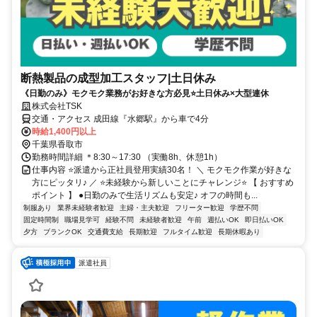
断熱製品の成型加工スタッフ|土日休み
《日勤のみ》モクモク業務がお好きな方必見⭐土日休み×大型連休
株式会社TSK
交通・アクセス 成田線『水郷駅』から車で4分
時給1,400円以上
千葉県香取市
勤務時間詳細 ＊8:30～17:30 （実働8h、休憩1h）
仕事内容 ⭐派遣から正社員登用実績30名！ ＼ モクモク作業が好きな
方にピッタリ♪ ／ ⭐未経験から新しいことにチャレンジ⭐ 【 おすすめ
ポイント 】 ●日勤のみで生活リズムも安定♪ オフの時間も...
制服あり
業界未経験者歓迎
主婦・主夫歓迎
フリーター歓迎
学歴不問
固定時間制
職場見学可
経験不問
未経験者歓迎
午前
週払いOK
即日払いOK
夕方
ブランクOK
交通費支給
長期歓迎
フルタイム歓迎
長期休暇あり
派遣社員