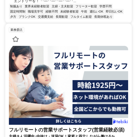
エントリーを！ ･･―･･―･･―･･―･･...
制服あり
業界未経験者歓迎
主婦・主夫歓迎
フリーター歓迎
学歴不問
固定時間制
職場見学可
経験不問
未経験者歓迎
午前
週払いOK
即日払いOK
夕方
ブランクOK
交通費支給
長期歓迎
フルタイム歓迎
長期休暇あり
業務委託
フルリモートの営業サポートスタッフ(営業経験必須)
主婦さん活躍中♪中抜け・送迎OK！家庭と両立しながら働ける✨