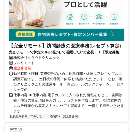
【完全リモート】訪問診療の医療事務(レセプト算定)
完全リモートで算定スキル活かして活躍したい方必見！！【限定募集】
完全リモート｜在宅医療レセプト算定（成果報酬型／業務委託）
株式会社クラウドクリニック
フルリモート
完全歩合制
勤務時間・曜日: 業務委託のため、勤務時間・休日はフレキシブルに
調整可能です。 土日祝の稼働・休暇も相談いただけます。 なお、担
当クリニックごとの運用ルール・算定ルールのレクチャーを、一部ス
タッフの...
仕事内容: ■ 仕事内容 電子カルテに入力された情報をもとに、訪問診
療・往診の算定項目を入力し、レセプトを作成します。 担当案件の
カルテ確認から算定入力・レセプト完成まで、一貫して担当いただき
ます...
社員登用あり
フルリモート
在宅OK
完全歩合制
契約社員