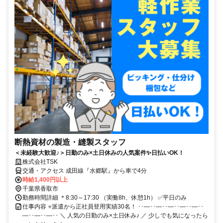
断熱資材の製造・縫製スタッフ
＜未経験大歓迎♪＞日勤のみ×土日休みの人気案件✨日払いOK！
株式会社TSK
交通・アクセス 成田線『水郷駅』から車で4分
時給1,400円以上
千葉県香取市
勤務時間詳細 ＊8:30～17:30 （実働8h、休憩1h） ✅平日のみ
仕事内容 ⭐派遣から正社員登用実績30名！ ･･―･･―･･―･･―･･―･･
―･･―･･―･･ ＼ 人気の日勤のみ×土日休み♪ ／ 少しでも気になったら