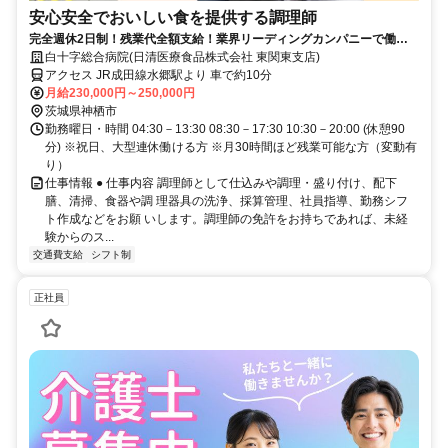
安心安全でおいしい食を提供する調理師
完全週休2日制！残業代全額支給！業界リーディングカンパニーで働き
ませんか？！
白十字総合病院(日清医療食品株式会社 東関東支店)
アクセス JR成田線水郷駅より 車で約10分
月給230,000円～250,000円
茨城県神栖市
勤務曜日・時間 04:30－13:30 08:30－17:30 10:30－20:00 (休憩90
分) ※祝日、大型連休働ける方 ※月30時間ほど残業可能な方（変動有
り）
仕事情報 ● 仕事内容 調理師として仕込みや調理・盛り付け、配下
膳、清掃、食器や調 理器具の洗浄、採算管理、社員指導、勤務シフ
ト作成などをお願 いします。調理師の免許をお持ちであれば、未経
験からのス...
交通費支給
シフト制
正社員