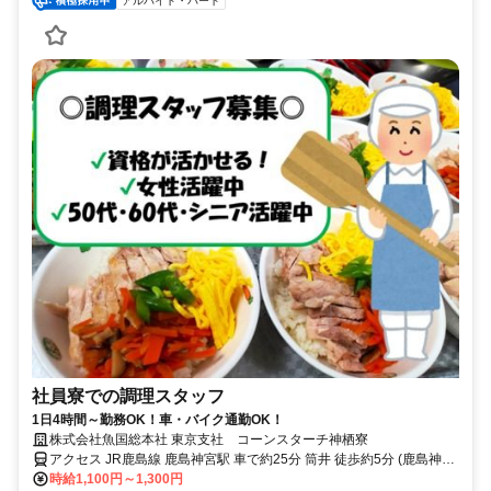
アルバイト・パート
社員寮での調理スタッフ
1日4時間～勤務OK！車・バイク通勤OK！
株式会社魚国総本社 東京支社 コーンスターチ神栖寮
アクセス JR鹿島線 鹿島神宮駅 車で約25分 筒井 徒歩約5分 (鹿島神宮
駅発のバス)
時給1,100円～1,300円