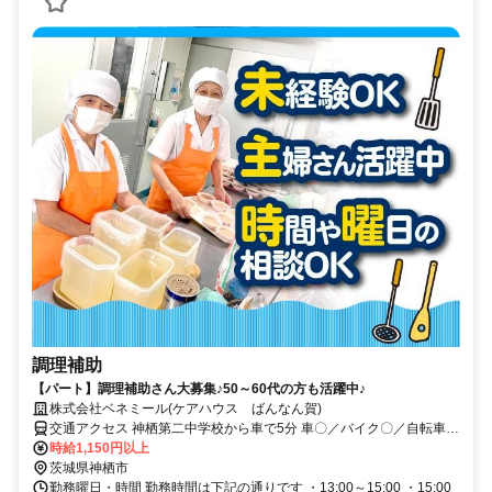
調理補助
【パート】調理補助さん大募集♪50～60代の方も活躍中♪
株式会社ベネミール(ケアハウス ばんなん賀)
交通アクセス 神栖第二中学校から車で5分 車〇／バイク〇／自転車〇
／公共交通機関〇
時給1,150円以上
茨城県神栖市
勤務曜日・時間 勤務時間は下記の通りです ・13:00～15:00 ・15:00