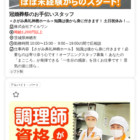
冠婚葬祭のお手伝いスタッフ
＜さがみ典礼神栖ホール＞知識は後から身に付きます！ 土日祝休み！未
経験OKのオープニング募集
株式会社アイルワン
時給1,200円以上
茨城県神栖市
勤務時間 10:00〜15:00・ 9:00～19:00の間で応相談
仕事内容 【さがみ典礼神栖ホール】 知識は後から身に付きます！必
要なのは寄り添う心です！オープニングスタッフ募集！ あなたの
「まごころ」が発揮できる「一生分の感謝」を頂くお仕事です！ 景
気の波に揺ら...
シフト制
アルバイト・パート