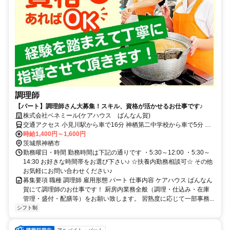
調理師
【パート】調理師さん大募集！スキル、資格が活かせるお仕事です♪
株式会社ベネミール(ケアハウス ばんなん賀)
交通アクセス 小見川駅から車で16分 神栖第二中学校から車で5分 車
〇／バイク〇／自転車〇／公共交通機関〇
時給1,400円～1,600円
茨城県神栖市
勤務曜日・時間 勤務時間は下記の通りです ・5:30～12:00 ・5:30～
14:30 お好きな時間帯をお選び下さい♪ ☆扶養内勤務相談可☆ その他
お気軽にお問い合わせください♪
募集要項 職種 調理師 雇用形態 パート 仕事内容 ケアハウス ばんなん
賀にて調理師のお仕事です！ 厨房内業務全般（調理・仕込み・在庫
管理・盛付・配膳等）をお願い致します。 習熟度に応じて一部事務...
シフト制