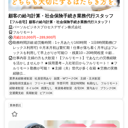
顧客の給与計算・社会保険手続き業務代行スタッフ
【フル在宅】顧客の給与計算・社会保険手続き業務代行スタッフ！
パーソルビジネスプロセスデザイン株式会社
フルリモート
月給210,000円～289,900円
勤務時間詳細 総労働時間：1ヶ月あたり160時間 ・1日8時間勤務(フ
レックス利用可) ※月末月初は繁忙期！仕事が落ち着く月半ばはフレ
ックスを利用して早上がりが可能◎ ・残業10～20時間程度 ※顧...
仕事内容 主婦の方も大歓迎！【フルリモート】であなたの労務経験
を活かしませんか？ ★採用選考～入社初日からフルリモート！ ★フ
ルリモート勤務が可能！ ★主婦（夫）世代が多く在籍 ★労務の実務
経験(1...
業界未経験者歓迎
社員登用あり
副業・WワークOK
主婦・主夫歓迎
資格取得支援あり
フリーター歓迎
学歴不問
固定時間制
転勤なし
フルリモート
経験者歓迎
ネイルOK
残業なし
有資格者歓迎
在宅OK
賞与あり
ブランクOK
交通費支給
長期歓迎
ピアスOK
業務委託