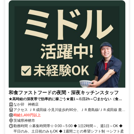
和食ファストフードの夜間・深夜キッチンスタッフ
★高時給の深夜帯で効率的に稼ごう★週1～/1日2h～◯まかない（食事
補助）あり
なか卯 神栖店
アクセス ＪＲ成田線 小見川徒歩約90分、ＪＲ鹿島線/ＪＲ成田線 鹿島
神宮徒歩約99分、ＪＲ鹿島線 鹿島神宮徒歩約99分
時給1,400円以上
茨城県神栖市
勤務時間 ☆募集時間帯☆ 0:00～5:00 ◆ 1日2時間～、週1日～OK ◆
平日のみ、土日祝のみもOK ◆ 1週間ごとの希望シフト制 ⇒シフト柔