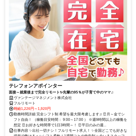
テレフォンアポインター
面接～就業後まで完全リモート✨先輩の95％が子育て中のママ♫
ヴァンテージマネジメント株式会社
フルリモート
時給1,226円～1,920円
勤務時間詳細 完全シフト制 希望を最大限考慮します♫ ⏰月～金でシ
フト自由！ （稼働目安時間： 9:00～17:00 ） ※週9時間以上の稼働を
想定 ⏰お好きな時間帯で1日3時間～！ ⏰平日のみの週...
仕事内容 ✨出社一切ナシ！フルリモート求人！ ✨全国どこでも好きな
場所で働ける♫ ✨シフト柔軟！1週間ごとの申告制 ✨今いるスタッフ