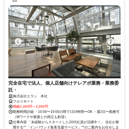
完全在宅で法人、個人店舗向けテレアポ業務・業務委
託・
株式会社エラン 本社
フルリモート
時給1,400円～2,000円
勤務時間詳細 ・10:00〜19:00の間で1日4時間〜OK ・週2日〜勤務可
（Wワークや家庭との両立も歓迎）
仕事内容 「未経験からスタートした20代社員が活躍中！」 当社が展
開する**「インバウンド集客支援サービス」**のご案内をお任せしま