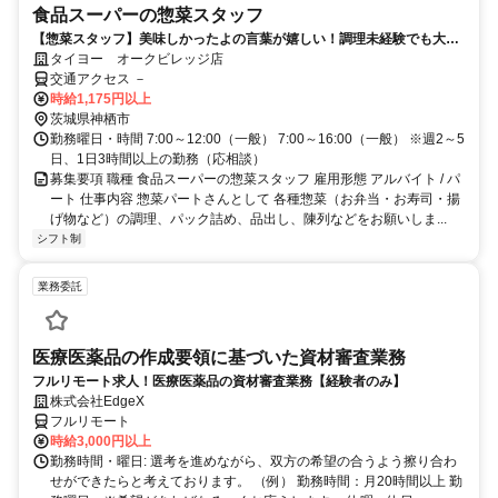
食品スーパーの惣菜スタッフ
【惣菜スタッフ】美味しかったよの言葉が嬉しい！調理未経験でも大歓
迎 シフトの融通OK 主婦さん活躍中
タイヨー オークビレッジ店
交通アクセス －
時給1,175円以上
茨城県神栖市
勤務曜日・時間 7:00～12:00（一般） 7:00～16:00（一般） ※週2～5
日、1日3時間以上の勤務（応相談）
募集要項 職種 食品スーパーの惣菜スタッフ 雇用形態 アルバイト / パ
ート 仕事内容 惣菜パートさんとして 各種惣菜（お弁当・お寿司・揚
げ物など）の調理、パック詰め、品出し、陳列などをお願いしま...
シフト制
業務委託
医療医薬品の作成要領に基づいた資材審査業務
フルリモート求人！医療医薬品の資材審査業務【経験者のみ】
株式会社EdgeX
フルリモート
時給3,000円以上
勤務時間・曜日: 選考を進めながら、双方の希望の合うよう擦り合わ
せができたらと考えております。 （例） 勤務時間：月20時間以上 勤