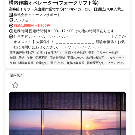
構内作業オペレーター(フォークリフト等)
高時給！リフト入出庫作業です◇(^^♪マイカーOK！日週払いOK☆荒本
駅★【シゴト№0619】
株式会社ヒューマンサポート
フルリモート
時給1,600円～1,700円
勤務時間 固定時間制 8：00～17：00 その他の時間帯あります
仕事内容 ∴‥∵‥∴‥∵‥∴‥∴‥ ￣￣￣￣￣￣￣￣￣￣￣ 【 ここが
オススメ！ 】大募集中！ ＿＿＿＿＿＿＿＿＿＿＿ 経験者優遇！お気
軽にお問い合わせください。 ∴‥∵‥∴‥∵‥∴‥∴‥ ￣...
業界未経験者歓迎
短期（3ヵ月以内）
主婦・主夫歓迎
長期
フリーター歓迎
短期
早朝
午後
学歴不問
固定時間制
平日のみOK
未経験者歓迎
フルリモート
午前
経験者歓迎
残業なし
週払いOK
有資格者歓迎
職種変更なし
ブランクOK
業務委託