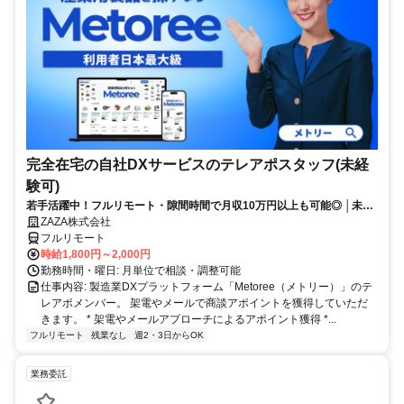
完全在宅の自社DXサービスのテレアポスタッフ(未経
験可)
若手活躍中！フルリモート・隙間時間で月収10万円以上も可能◎ │未経
験からインサイドセールスに挑戦
ZAZA株式会社
フルリモート
時給1,800円～2,000円
勤務時間・曜日: 月単位で相談・調整可能
仕事内容: 製造業DXプラットフォーム「Metoree（メトリー）」のテ
レアポメンバー。 架電やメールで商談アポイントを獲得していただ
きます。 * 架電やメールアプローチによるアポイント獲得 *...
フルリモート
残業なし
週2・3日からOK
業務委託