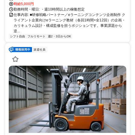
時給5,000円
勤務時間・曜日: ・週10時間以上の稼働想定
仕事内容: ■研修戦略パートナー／eラーニングコンテンツ企画制作 ク
ライアント企業向けeラーニング教材（各回1時間×全12回）の企画・
カリキュラム設計・構成監修を担うポジションです。事業課題から
逆...
シフト自由
フルリモート
週2・3日からOK
派遣社員