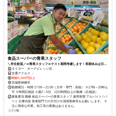
食品スーパーの青果スタッフ
＼学生歓迎／≪青果スタッフ≫テスト期間考慮します！長期休みは日中
勤務も可。友人との応募歓迎♪
タイヨー オークビレッジ店
交通アクセス －
時給1,160円以上
茨城県神栖市
勤務曜日・時間 17:00～21:00（大学・専門・高校） ※17時～20時も
可 ※時間応相談 ※週2～5日、1日3時間以上の勤務（応相談）
募集要項 職種 食品スーパーの青果スタッフ 雇用形態 アルバイト / パ
ート 仕事内容 青果部門での片付けや清掃業務等をお願いします。 ※
主に簡単な作業。加工等の業務はありません。
シフト制