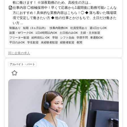
軟に働けます！ ※深夜勤務のため、高校生の方は...
仕事内容 ◯積極採用中！早くて応募から1週間後に勤務可能♪ こんな
方におすすめ！具体的な業務内容はこちら！◯ ◆ 落ち着いた職場環
境で安定して働きたい方 ◆ 他の仕事とかけもちで、土日だけ働きた
い方 ...
制服あり
短期（3ヵ月以内）
扶養内勤務OK
社員登用あり
週1日からOK
副業・WワークOK
1日4時間以内OK
土日祝のみOK
主婦・主夫歓迎
フリーター歓迎
給料前払いOK
早朝
シフト自由
学歴不問
車通勤OK
平日のみOK
学生歓迎
未経験者歓迎
経験者歓迎
夜間
同じ企業の求人
アルバイト・パート