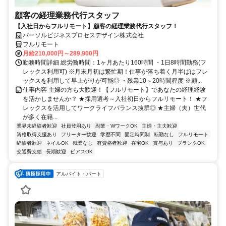
顧客の経理業務代行スタッフ
【入社日からフルリモート】顧客の経理業務代行スタッフ！
パーソルビジネスプロセスデザイン株式会社
フルリモート
月給210,000円～289,900円
勤務時間詳細 総労働時間：1ヶ月あたり160時間 ・1日8時間勤務(フ
レックス利用可) ※月末月初は繁忙期！仕事が落ち着く月半ばはフレ
ックスを利用して早上がりが可能◎ ・残業10～20時間程度 ※顧...
仕事内容 主婦の方も大歓迎！【フルリモート】であなたの経理経験
を活かしませんか？ ★採用選考～入社初日からフルリモート！ ★フ
レックスを活用してワークライフバランス抜群◎ ★主婦（夫）世代
が多く在籍...
業界未経験者歓迎
社員登用あり
副業・WワークOK
主婦・主夫歓迎
資格取得支援あり
フリーター歓迎
学歴不問
固定時間制
転勤なし
フルリモート
経験者歓迎
ネイルOK
残業なし
有資格者歓迎
在宅OK
賞与あり
ブランクOK
交通費支給
長期歓迎
ピアスOK
アルバイト・パート