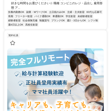
好きな時間をお選びください☆ 職種 コンビニのレジ・品出し 雇用形
態 ア...
扶養内勤務OK
副業・WワークOK
土日祝のみOK
主婦・主夫歓迎
60代も応募可
長期
フリーター歓迎
バイク通勤OK
車通勤OK
学生歓迎
未経験者歓迎
経験者歓迎
社会保険完備
制服貸与
ブランクOK
週2・3日からOK
シフト制
週4日以上OK
高校生歓迎
契約社員