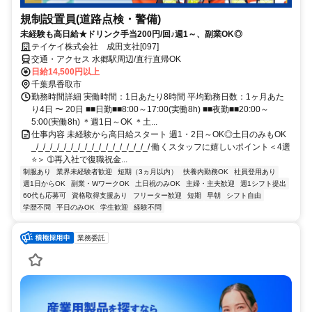
規制設置員(道路点検・警備)
未経験も高日給★ドリンク手当200円/回♪週1～、副業OK◎
テイケイ株式会社 成田支社[097]
交通・アクセス 水郷駅周辺/直行直帰OK
日給14,500円以上
千葉県香取市
勤務時間詳細 実働時間：1日あたり8時間 平均勤務日数：1ヶ月あた
り4日 〜 20日 ■■日勤■■8:00～17:00(実働8h) ■■夜勤■■20:00～
5:00(実働8h) ＊週1日～OK ＊土...
仕事内容 未経験から高日給スタート 週1・2日～OK◎土日のみもOK
_/_/_/_/_/_/_/_/_/_/_/_/_/_/_/_/_/ 働くスタッフに嬉しいポイント＜4選
⭐＞ ➀再入社で復職祝金...
制服あり
業界未経験者歓迎
短期（3ヵ月以内）
扶養内勤務OK
社員登用あり
週1日からOK
副業・WワークOK
土日祝のみOK
主婦・主夫歓迎
週1シフト提出
60代も応募可
資格取得支援あり
フリーター歓迎
短期
早朝
シフト自由
学歴不問
平日のみOK
学生歓迎
経験不問
業務委託