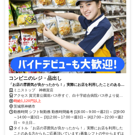
コンビニのレジ・品出し
「お店の雰囲気が良かったから！」実際にお店を利用したことのある方
からもご応募頂いています♪募集シフトの中からまずは好きな時間をお選
ミニストップ 神栖賀店
びください☆
アクセス 賀児童公園前バス停すぐ、白十字総合病院バス停より徒歩6
分 ★その他のアクセス可能駅/水郷駅、小見川駅、延方駅、十二橋
時給1,120円以上
駅、鹿島神宮駅 ★県道260号線沿い、筒井西交差点近く(セブンイレ
茨城県神栖市
ブン・ファミリーマート近く)
勤務時間 シフト制勤務 勤務時間備考 [1]6:00～9:00⇒週2日～ [2]9:00
～14:00⇒週3日～ [3]12:00～17:00⇒週3日～ [4]17:00～22:00⇒週2
日～ ※土日...
タイトル 「お店の雰囲気が良かったから！」実際にお店を利用した
ことのある方からもご応募頂いています♪募集シフトの中からまずは