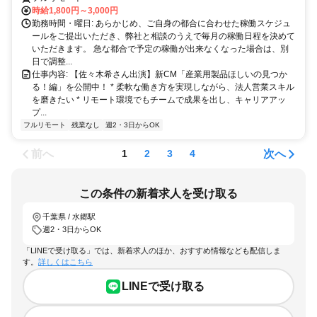
時給1,800円～3,000円
勤務時間・曜日: あらかじめ、ご自身の都合に合わせた稼働スケジュ
ールをご提出いただき、弊社と相談のうえで毎月の稼働日程を決めて
いただきます。 急な都合で予定の稼働が出来なくなった場合は、別
日で調整...
仕事内容: 【佐々木希さん出演】新CM「産業用製品ほしいの見つか
る！編」を公開中！ * 柔軟な働き方を実現しながら、法人営業スキル
を磨きたい * リモート環境でもチームで成果を出し、キャリアアッ
プ...
フルリモート
残業なし
週2・3日からOK
前へ
次へ
1
2
3
4
この条件の新着求人を受け取る
千葉県 / 水郷駅
週2・3日からOK
「LINEで受け取る」では、新着求人のほか、おすすめ情報なども配信しま
す。
詳しくはこちら
LINEで受け取る