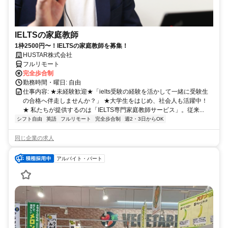
IELTSの家庭教師
1枠2500円〜！IELTSの家庭教師を募集！
HUSTAR株式会社
フルリモート
完全歩合制
勤務時間・曜日: 自由
仕事内容: ★未経験歓迎★「ielts受験の経験を活かして一緒に受験生
の合格へ伴走しませんか？」 ★大学生をはじめ、社会人も活躍中！
★ 私たちが提供するのは「IELTS専門家庭教師サービス」。従来...
シフト自由
英語
フルリモート
完全歩合制
週2・3日からOK
同じ企業の求人
アルバイト・パート