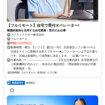
【フルリモート】自宅で受付オペレーター!
看護師資格を活用する自宅業務！受付のお仕事
ファストドクター株式会社
フルリモート
時給1,520円以上
勤務時間・曜日: 【シフト】 週2日～5日：完全固定シフト制 <<※土
日祝をメインに勤務する求人です※>> ■シフトパターンは下記の通り
です。詳細は面接時して採用後に決定します。 （記載パターン...
仕事内容: >> -------------------------------- 【主な仕事内容】 在宅医療を行
う医療機関の代わりに ・休診日の電話対応 ・問診聴取や往診の手配
・医療相談 ・往...
固定時間制
フルリモート
在宅OK
シフト制
業務委託