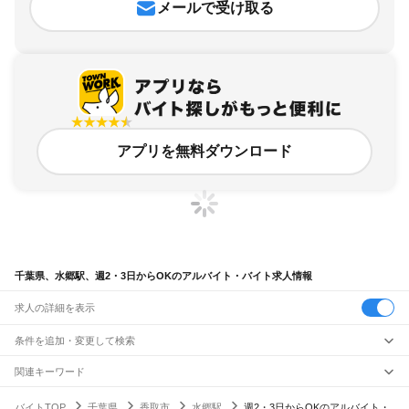
メールで受け取る
アプリを無料ダウンロード
千葉県、水郷駅、週2・3日からOKのアルバイト・バイト求人情報
求人の詳細を表示
条件を追加・変更して検索
市区町村を追加・変更
関連キーワード
完全在宅ワーク 全国
シール貼り 在宅
現在地周辺
ガチャガチャ
犬カフェ
千葉県
駅を追加・変更
バイトTOP
千葉県
香取市
水郷駅
週2・3日からOKのアルバイト・