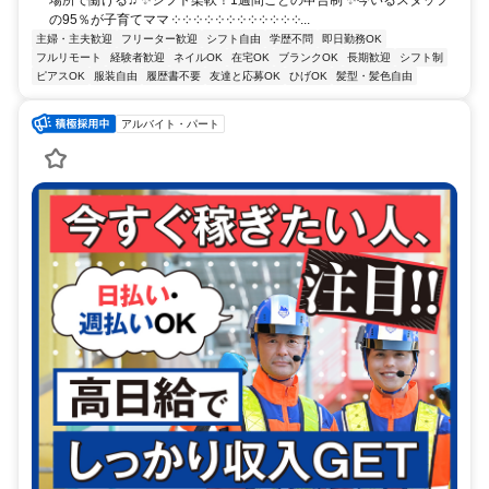
の95％が子育てママ ༶ ༶ ༶ ༶ ༶ ༶ ༶ ༶ ༶ ༶ ༶ ༶...
主婦・主夫歓迎
フリーター歓迎
シフト自由
学歴不問
即日勤務OK
フルリモート
経験者歓迎
ネイルOK
在宅OK
ブランクOK
長期歓迎
シフト制
ピアスOK
服装自由
履歴書不要
友達と応募OK
ひげOK
髪型・髪色自由
アルバイト・パート