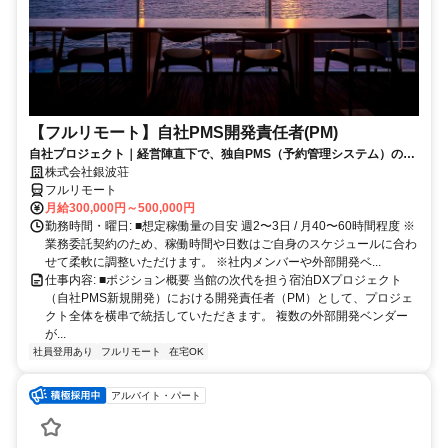
【フルリモート】自社PMS開発責任者(PM)
自社プロジェクト｜経営陣直下で、独自PMS（予約管理システム）の新
規開発を統括
株式会社銀波荘
フルリモート
月給300,000円～500,000円
勤務時間・曜日: ■想定稼働量の目安 週2〜3日 / 月40〜60時間程度 ※
業務委託契約のため、稼働時間や日数はご自身のスケジュールに合わ
せて柔軟に調整いただけます。 ※社内メンバーや外部開発ベ...
仕事内容: ■ポジション概要 当館の次代を担う宿泊DXプロジェクト
（自社PMS新規開発）における開発責任者（PM）として、プロジェ
クト全体を横串で統括していただきます。 複数の外部開発ベンダー
が...
社員登用あり
フルリモート
在宅OK
アルバイト・パート