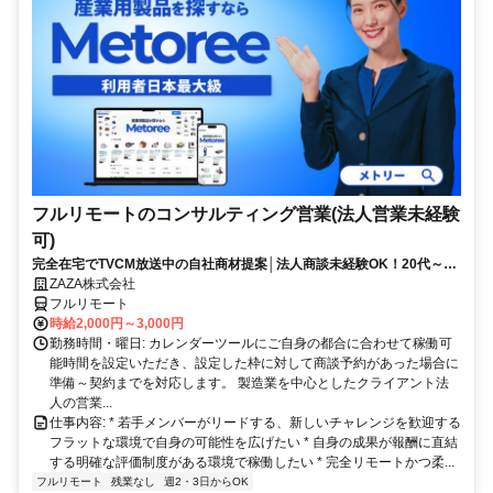
フルリモートのコンサルティング営業(法人営業未経験
可)
完全在宅でTVCM放送中の自社商材提案│法人商談未経験OK！20代～活
躍中◎顧客課題を解決する提案経験が積める環境
ZAZA株式会社
フルリモート
時給2,000円～3,000円
勤務時間・曜日: カレンダーツールにご自身の都合に合わせて稼働可
能時間を設定いただき、設定した枠に対して商談予約があった場合に
準備～契約までを対応します。 製造業を中心としたクライアント法
人の営業...
仕事内容: * 若手メンバーがリードする、新しいチャレンジを歓迎する
フラットな環境で自身の可能性を広げたい * 自身の成果が報酬に直結
する明確な評価制度がある環境で稼働したい * 完全リモートかつ柔...
フルリモート
残業なし
週2・3日からOK