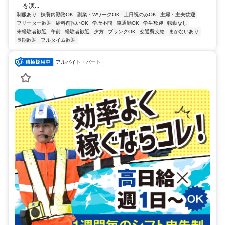
を演...
制服あり
扶養内勤務OK
副業・WワークOK
土日祝のみOK
主婦・主夫歓迎
フリーター歓迎
給料前払いOK
学歴不問
車通勤OK
学生歓迎
転勤なし
未経験者歓迎
午前
経験者歓迎
夕方
ブランクOK
交通費支給
まかないあり
長期歓迎
フルタイム歓迎
アルバイト・パート