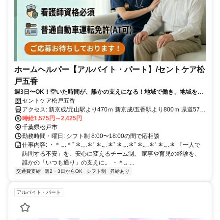
ホームヘルパー【アルバイト・パート】/セントケア松
戸五香
週3日〜OK！空いた時間が、誰かの支えになる！地域で働き、地域を支
える。あなたの街の介護スタッフ募集
セントケア松戸五香
アクセス: 新京成/元山駅より470ｍ 新京成/五香駅より800ｍ 県道57号
線沿い ａｕショップ五香さん隣 ＜マイカー通勤可/駐車場完備＞
時給1,575円～2,425円
千葉県松戸市
勤務時間・曜日: シフト制 8:00〜18:00の間で応相談
仕事内容: ・＊.｡.＊ﾟ＊.｡.＊ﾟ＊.｡.＊ﾟ＊.｡.＊ﾟ＊.｡.＊ﾟ＊.｡.＊ 「一人で
訪問する不安」を、安心に変えるチーム制。 家事や育児の経験を、
誰かの「いつも通り」の支えに。 ・＊.｡....
交通費支給
週2・3日からOK
シフト制
昇給あり
アルバイト・パート