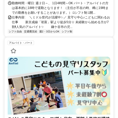
勤務時間・曜日: 週２日～、 1日4時間～OK パート・アルバイトの方
は基本的に18時で退勤となります！ （主任が不在の時、稀に19時ま
での勤務をお願いすることがあります。） □シフト制 □開...
仕事内容: ⠀ ＼ミドル世代が活躍中✨／ 見守り中心♪こどもに関わるお
仕事 ⠀ ⠀ 新京成線「初富」駅より徒歩5分☆ 未経験から始める方が7
割❗人気のアルバイト✨ ⠀ ⠀ 鎌ケ谷市の児...
シフト自由
交通費支給
週2・3日からOK
シフト制
アルバイト・パート