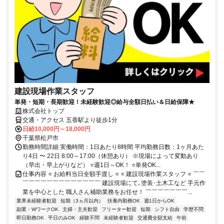
建設現場作業スタッフ
単発・短期・長期歓迎！未経験歓迎◎給与全額日払い＆日給保障★
株式会社トップ
交通・アクセス 五香駅より徒歩1分
日給10,000円～18,000円
千葉県松戸市
勤務時間詳細 実働時間：1日あたり8時間 平均勤務日数：1ヶ月あた
り4日 〜 22日 8:00～17:00（休憩あり） ※現場によって変動あり
（早出・早上がりなど） ⭐週1日～OK！ ⭐単発OK...
仕事内容 ⭐ お給料当日全額手渡し ⭐ ⭐ 建設現場作業スタッフ ⭐ ￣￣
￣￣￣￣￣￣￣￣￣￣￣￣￣ 建設現場にて､塗装･土木工など 手元作
業を中心とした 職人さん補助業務をお任せ！ ￣￣￣￣￣￣￣...
業界未経験者歓迎
短期（3ヵ月以内）
扶養内勤務OK
週1日からOK
副業・WワークOK
主婦・主夫歓迎
フリーター歓迎
短期
シフト自由
学歴不問
即日勤務OK
平日のみOK
経験不問
未経験者歓迎
交通費全額支給
午前