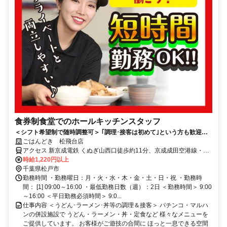
食券制食堂でのホールキッチンスタッフ
＜シフト希望制で随時調整可＞ ｢調理･接客は初めて｣という方も歓迎！
基礎から丁寧にフォローアップ！
ごはんどき 松飛台店
アクセス 新京成電鉄 くぬぎ山西口徒歩約11分、京成成田空港線・北
総鉄道線 大町（千葉県）徒歩約17分、新京成電鉄 元山（千葉県）西
時給1,220円以上
口徒歩約19分 くぬぎ山駅より徒歩10分
千葉県松戸市
勤務時間 ・勤務曜日：月・火・水・木・金・土・日・祝 ・勤務時
間： [1] 09:00～16:00 ・最低勤務日数（週）：2日 ＜勤務時間＞ 9:00
～16:00 ＜平日勤務必須時間＞ 9:0...
仕事内容 ＜うどん･ラーメン･丼等の調理＆接客＞ パチンコ・マルハ
ンの併設施設で うどん・ラーメン・丼・定食など 様々なメニューを
ご提供しています。 お客様がご遊技の合間に ほっと一息できる空間