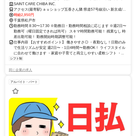
安心♪柔軟シフトで家庭と両立できる！先輩同行で安心スタート◎訪問看
SAINT CARE CHIBA INC.
護パート募集
アクセス(最寄駅) ａｕショップ五香さん隣 県道57号線沿い 新京成/元
山駅より470ｍ、新京成/五香駅より800ｍ <自動車通勤可/駐車場完備
時給2,950円
> ＜受付窓口＞セントケア千葉株式会社 千葉県千葉市中央区新町1-17
千葉県松戸市
JPR千葉ビル12F
勤務時間 8:30〜17:30 ※勤務日・勤務時間相談に応じます ※週2日〜
勤務可（曜日固定できれば尚可） スキマ時間勤務可能！ 残業なし 時
差出勤可能！ 勤務開始時期調整可能！
仕事内容 【おすすめポイント】 働きやすさ◎ ・夜勤なし！日勤のみ
で生活リズムが安定 週2日〜・1日4時間〜勤務OK！ ライフスタイル
に合わせて働けます ・家庭や子育てと両立しやすい柔軟シフト ・...
シフト制
同じ企業の求人
アルバイト・パート