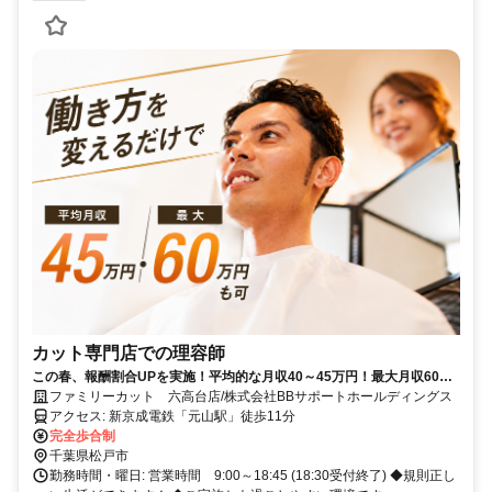
カット専門店での理容師
この春、報酬割合UPを実施！平均的な月収40～45万円！最大月収60万
円のスタッフも在籍！
ファミリーカット 六高台店/株式会社BBサポートホールディングス
アクセス: 新京成電鉄「元山駅」徒歩11分
完全歩合制
千葉県松戸市
勤務時間・曜日: 営業時間 9:00～18:45 (18:30受付終了) ◆規則正し