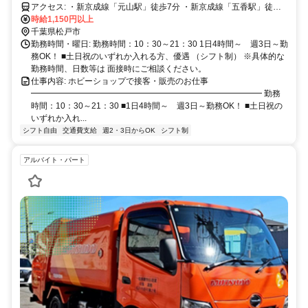
アクセス: ・新京成線「元山駅」徒歩7分 ・新京成線「五香駅」徒歩
時給1,150円以上
11分 ※自転車・バイク・車通勤OK
千葉県松戸市
勤務時間・曜日: 勤務時間：10：30～21：30 1日4時間～ 週3日～勤
務OK！ ■土日祝のいずれか入れる方、優遇 （シフト制） ※具体的な
勤務時間、日数等は 面接時にご相談ください。
仕事内容: ホビーショップで接客・販売のお仕事
━━━━━━━━━━━━━━━━━━━━━━━━━━━━ 勤務
時間：10：30～21：30 ■1日4時間～ 週3日～勤務OK！ ■土日祝の
いずれか入れ...
シフト自由
交通費支給
週2・3日からOK
シフト制
アルバイト・パート