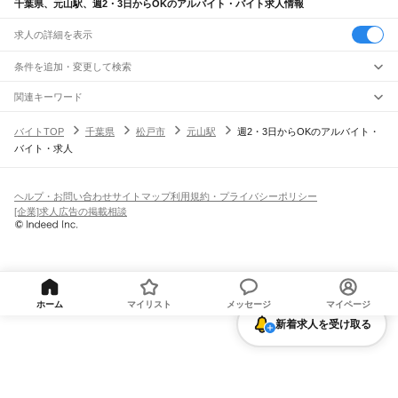
千葉県、元山駅、週2・3日からOKのアルバイト・バイト求人情報
求人の詳細を表示
条件を追加・変更して検索
市区町村を追加・変更
関連キーワード
完全在宅ワーク 全国
シール貼り 在宅
現在地周辺
ガチャガチャ
犬カフェ
千葉県
駅を追加・変更
バイトTOP
千葉県
松戸市
元山駅
週2・3日からOKのアルバイト・
千葉県
すべて
バイト・求人
千葉市
すべて
職種を追加・変更
JR武蔵野線
中央区
花見川区
稲毛区
若葉区
緑区
美浜区
南流山駅
新松戸駅
新八柱駅
東松戸駅
市川大野駅
船橋法典駅
西船橋駅
飲食・フードサービス
銚子市
市川市
船橋市
館山市
木更津市
松戸市
野田市
茂原市
成田市
佐倉市
東金市
特徴を追加・変更
飲食・フードサービス
すべて
ヘルプ・お問い合わせ
サイトマップ
利用規約・プライバシーポリシー
JR中央・総武線
旭市
習志野市
柏市
勝浦市
市原市
流山市
八千代市
我孫子市
鴨川市
鎌ケ谷市
ホールスタッフ
キッチンスタッフ
皿洗い・洗い場
精肉・鮮魚加工
給食調理
人気
[企業]求人広告の掲載相談
市川駅
本八幡駅
下総中山駅
西船橋駅
船橋駅
東船橋駅
津田沼駅
幕張本郷駅
幕張駅
君津市
富津市
浦安市
四街道市
袖ケ浦市
八街市
印西市
白井市
富里市
南房総市
雇用形態を追加・変更
パン屋（ベーカリー）
フードカウンター販売員
バー（BAR）・バーテンダー
日払いOK
高校生歓迎
学生歓迎
深夜の仕事
髪型・髪色自由
ひげOK
ネイルOK
新検見川駅
稲毛駅
西千葉駅
千葉駅
匝瑳市
香取市
山武市
いすみ市
大網白里市
印旛郡
香取郡
山武郡
長生郡
夷隅郡
飲食店補助（開店・閉店準備）
飲食店（店長・マネージャー）
ピアスOK
アルバイト・パート
履歴書不要
オープニングスタッフ
留学生・外国人活躍中
安房郡
都道府県を変更
営業・販売
JR総武本線
勤務期間
正社員
市川駅
船橋駅
津田沼駅
稲毛駅
千葉駅
東千葉駅
都賀駅
四街道駅
物井駅
佐倉駅
営業・販売
すべて
短期
契約社員
単発・1日OK
長期
期間限定（春夏冬休み等）
南酒々井駅
榎戸駅
八街駅
日向駅
成東駅
松尾駅
横芝駅
飯倉駅
八日市場駅
干潟駅
旭駅
営業
テレフォンアポインター（テレアポ）
ルートセールス
コンビニ
シフト
派遣社員
飯岡駅
倉橋駅
猿田駅
松岸駅
銚子駅
フードカウンター販売員
アパレル
家電量販店・携帯販売（携帯ショップ）
土日祝のみOK
業務委託
平日のみOK
週1日からOK
週2・3日からOK
週4日以上OK
ホーム
マイリスト
メッセージ
マイページ
販売店（店長・マネージャー）
その他販売
時間や曜日が選べる・シフト自由
固定時間・固定シフト制
シフト制
JR常磐線(上野～取手)
新着求人を受け取る
旅行・レジャー・イベント
月1シフト提出
隔週シフト提出
週1シフト提出
変形労働時間制
松戸駅
北松戸駅
馬橋駅
新松戸駅
北小金駅
南柏駅
柏駅
北柏駅
我孫子駅
天王台駅
旅行・レジャー・イベント
すべて
働く時間
ホテルスタッフ（フロント等）
レジャー施設・アミューズメントスタッフ
JR外房線
早朝・朝の仕事
昼の仕事
夕方からの仕事
夜からの仕事
深夜の仕事
パチンコ・スロット
その他旅行・レジャー・イベント
千葉駅
本千葉駅
蘇我駅
鎌取駅
誉田駅
土気駅
大網駅
永田駅
本納駅
新茂原駅
茂原駅
1日4時間以内OK
フルタイム歓迎
残業なし
倉庫・物流管理
八積駅
上総一ノ宮駅
東浪見駅
太東駅
長者町駅
三門駅
大原駅
浪花駅
御宿駅
勝浦駅
給与