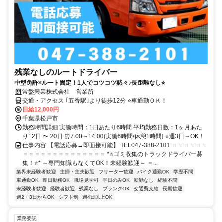
残業なしのルートドライバー
中型免許×ルート固定！1人でコツコツ黙々♪長距離なし⭐
常盤興業株式会社 営業所
交通・アクセス ｢五香駅｣より徒歩12分 ⭐車通勤ＯＫ！
日給12,000円
千葉県松戸市
勤務時間詳細 実働時間：1日あたり6時間 平均勤務日数：1ヶ月あた
り12日 〜 20日 ⏰7:00～14:00(実働6時間/休憩1時間) ⭐週3日～OK！
仕事内容 【電話応募→即面接可能】 TEL047-388-2101 ＝＝＝＝＝＝
＝＝＝＝＝＝＝＝＝＝＝＝＝＝ *⭐ゴミ収集のトラックドライバー募
集！⭐* ～専門知識もなくてOK！未経験歓迎～ ＝...
業界未経験者歓迎
主婦・主夫歓迎
フリーター歓迎
バイク通勤OK
学歴不問
車通勤OK
即日勤務OK
職場見学可
平日のみOK
転勤なし
経験不問
未経験者歓迎
経験者歓迎
残業なし
ブランクOK
交通費支給
長期歓迎
週2・3日からOK
シフト制
週4日以上OK
業務委託