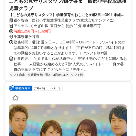
こどもの見守りスタッフ/鎌ケ谷市 西部小学校放課後
児童クラブ
【こどもの見守りスタッフ】学童保育のおしごと⭐週2日～OK！未経験
でもOK⭕あなたの初めてを応援します♪
鎌ケ谷市 西部小学校放課後児童クラブ(株式会社アンフィニ)
アクセス: くぬぎ山駅: 東口から 徒歩 11分 車通勤不可
時給1,250円～1,320円
千葉県鎌ケ谷市
勤務時間・曜日: 週２日～、 1日4時間～OK パート・アルバイトの方
は基本的に18時で退勤となります！ （主任が不在の時、稀に19時ま
での勤務をお願いすることがあります。） □シフト制 □開...
仕事内容: ⠀ ＼ミドル世代が活躍中✨／ 見守り中心♪こどもに関わるお
仕事 ⠀ ⠀ 未経験から始める方が7割❗人気のアルバイト✨ ⠀ ⠀ 鎌ケ谷
市の児童クラブにて こどもたちに「先生～...
シフト自由
交通費支給
週2・3日からOK
シフト制
アルバイト・パート