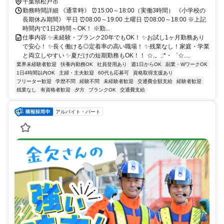
千葉県松戸市
勤務時間詳細 《通常時》 ⏰15:00～18:00（実働3時間） 《小学校の
長期休み期間》 平日 ⏰08:00～19:00 土曜日 ⏰08:00～18:00 ※上記
時間内で1日2時間～OK！ ※勤...
仕事内容 ✨未経験・ブランク20年でもOK！ ✨お試し1ヶ月勤務あり
で安心！ ✨長く働ける◎定着率の高い職場！ ✨残業なし！家庭・学業
と両立しやすい ✨夏だけの短期勤務もOK！！ ☆.。.:*・゜☆....
業界未経験者歓迎
扶養内勤務OK
社員登用あり
週1日からOK
副業・WワークOK
1日4時間以内OK
主婦・主夫歓迎
60代も応募可
資格取得支援あり
フリーター歓迎
学歴不問
経験不問
未経験者歓迎
交通費全額支給
経験者歓迎
残業なし
有資格者歓迎
夕方
ブランクOK
交通費支給
アルバイト・パート