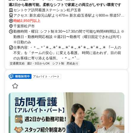
週2日から勤務可能。柔軟なシフトで家庭との両立がしやすい環境です
セントケア訪問看護ステーション松戸五香
アクセス: 新京成/元山駅より470ｍ 新京成/五香駅より800ｍ 県道57号
線沿い ａｕショップ五香さん隣 ＜マイカー通勤可/駐車場完備＞
時給2,950円以上
千葉県松戸市
勤務時間・曜日: シフト制 8:30〜17:30の間で可能な時間4時間以上 ※
勤務日・勤務時間応相談 ※週2日〜勤務可（曜日固定できれば尚可）
※日勤のみ
仕事内容: ・＊.｡.＊ﾟ＊.｡.＊ﾟ＊.｡.＊ﾟ＊.｡.＊ﾟ＊.｡.＊ﾟ＊.｡.＊ 「一人の
不安」を「チームの安心」に変える看護。 時間に追われず、目の前
のお客様に寄り添える場所。 ・＊.｡.＊ﾟ...
交通費支給
週2・3日からOK
シフト制
昇給あり
アルバイト・パート