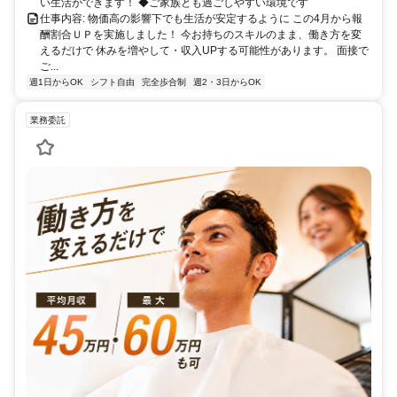
い生活ができます！ ◆ご家族とも過ごしやすい環境です
仕事内容: 物価高の影響下でも生活が安定するように この4月から報
酬割合ＵＰを実施しました！ 今お持ちのスキルのまま、働き方を変
えるだけで 休みを増やして・収入UPする可能性があります。 面接で
ご...
週1日からOK
シフト自由
完全歩合制
週2・3日からOK
業務委託