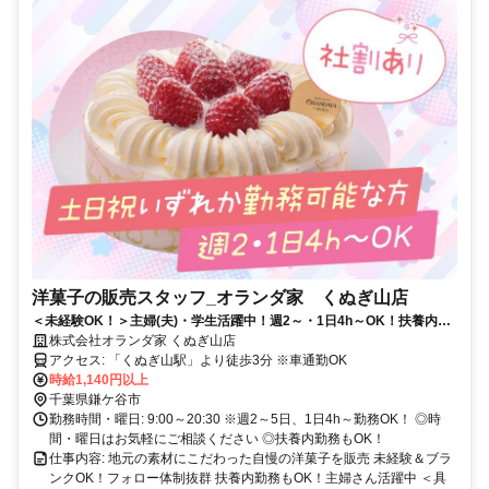
洋菓子の販売スタッフ_オランダ家 くぬぎ山店
＜未経験OK！＞主婦(夫)・学生活躍中！週2～・1日4h～OK！扶養内も
可能です(土日祝いずれか勤務可能な方)／曜日・時間・日数など応相
株式会社オランダ家 くぬぎ山店
談！
アクセス: 「くぬぎ山駅」より徒歩3分 ※車通勤OK
時給1,140円以上
千葉県鎌ケ谷市
勤務時間・曜日: 9:00～20:30 ※週2～5日、1日4h～勤務OK！ ◎時
間・曜日はお気軽にご相談ください ◎扶養内勤務もOK！
仕事内容: 地元の素材にこだわった自慢の洋菓子を販売 未経験＆ブラ
ンクOK！フォロー体制抜群 扶養内勤務もOK！主婦さん活躍中 ＜具