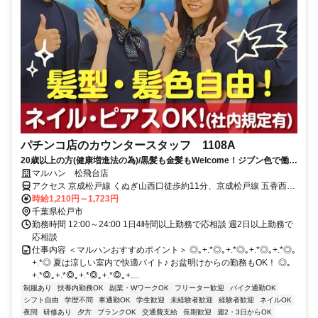
パチンコ店のカウンタースタッフ 1108A
20歳以上の方(健康増進法の為)/黒髪も金髪もWelcome！ジブン色で働け
る！多様性全開のマルハンで、アナタらしく働こう☆履歴書不要
マルハン 松飛台店
アクセス 京成松戸線 くぬぎ山西口徒歩約11分、京成松戸線 五香西口
徒歩約21分
時給1,210円～1,723円
千葉県松戸市
勤務時間 12:00～24:00 1日4時間以上勤務で応相談 週2日以上勤務で
応相談
仕事内容 ＜マルハンおすすめポイント＞ ◎｡+.*◎｡+.*◎｡+.*◎｡+.*◎｡
+.*◎ 夏は涼しい室内で快適バイト♪ お盆明けからの勤務もOK！ ◎｡
+.*◎｡+.*◎｡+.*◎｡+.*◎｡+....
制服あり
扶養内勤務OK
副業・WワークOK
フリーター歓迎
バイク通勤OK
シフト自由
学歴不問
車通勤OK
学生歓迎
未経験者歓迎
経験者歓迎
ネイルOK
夜間
研修あり
夕方
ブランクOK
交通費支給
長期歓迎
週2・3日からOK