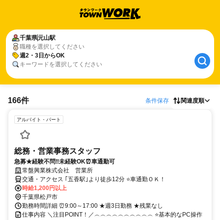
千葉県
元山駅
職種を選択してください
週2・3日からOK
キーワードを選択してください
166件
条件保存
関連度順
アルバイト・パート
総務・営業事務スタッフ
急募★経験不問‼未経験OK⏰車通勤可
常盤興業株式会社 営業所
交通・アクセス ｢五香駅｣より徒歩12分 ⭐車通勤ＯＫ！
時給1,200円以上
千葉県松戸市
勤務時間詳細 ⏰9:00～17:00 ★週3日勤務 ★残業なし
仕事内容 ＼注目POINT！／︵︵︵︵︵︵︵︵︵︵ ⭐基本的なPC操作