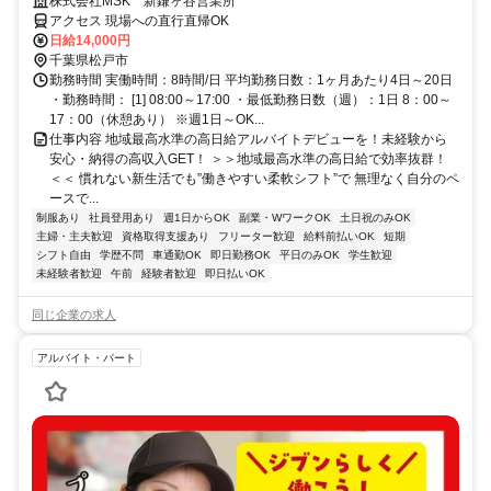
で警備員デビューをしませんか！【月収28万円可能！日払いもOK！】
株式会社MSK 新鎌ヶ谷営業所
勤務3日前迄シフト申請が可能です！週1日～・短期もOK！あなたのラ
アクセス 現場への直行直帰OK
イフスタイルに合わせてお仕事しませんか！未経験者大歓迎！年代幅広
日給14,000円
く活躍しています。
千葉県松戸市
勤務時間 実働時間：8時間/日 平均勤務日数：1ヶ月あたり4日～20日
・勤務時間： [1] 08:00～17:00 ・最低勤務日数（週）：1日 8：00～
17：00（休憩あり） ※週1日～OK...
仕事内容 地域最高水準の高日給アルバイトデビューを！未経験から
安心・納得の高収入GET！ ＞＞地域最高水準の高日給で効率抜群！
＜＜ 慣れない新生活でも”働きやすい柔軟シフト”で 無理なく自分のペ
ースで...
制服あり
社員登用あり
週1日からOK
副業・WワークOK
土日祝のみOK
主婦・主夫歓迎
資格取得支援あり
フリーター歓迎
給料前払いOK
短期
シフト自由
学歴不問
車通勤OK
即日勤務OK
平日のみOK
学生歓迎
未経験者歓迎
午前
経験者歓迎
即日払いOK
同じ企業の求人
アルバイト・パート