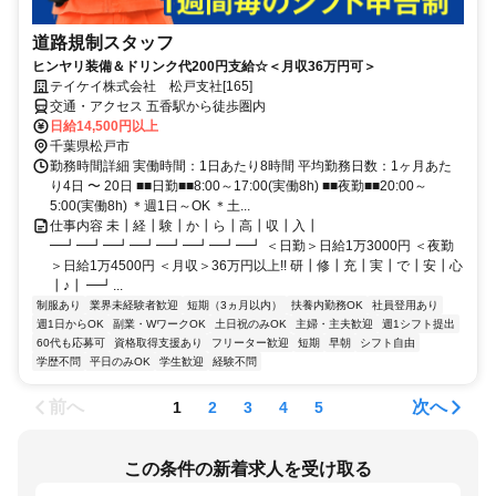
道路規制スタッフ
ヒンヤリ装備＆ドリンク代200円支給☆＜月収36万円可＞
テイケイ株式会社 松戸支社[165]
交通・アクセス 五香駅から徒歩圏内
日給14,500円以上
千葉県松戸市
勤務時間詳細 実働時間：1日あたり8時間 平均勤務日数：1ヶ月あた
り4日 〜 20日 ■■日勤■■8:00～17:00(実働8h) ■■夜勤■■20:00～
5:00(実働8h) ＊週1日～OK ＊土...
仕事内容 未┃経┃験┃か┃ら┃高┃収┃入┃
━┛━┛━┛━┛━┛━┛━┛━┛ ＜日勤＞日給1万3000円 ＜夜勤
＞日給1万4500円 ＜月収＞36万円以上!! 研┃修┃充┃実┃で┃安┃心
┃♪┃ ━┛...
制服あり
業界未経験者歓迎
短期（3ヵ月以内）
扶養内勤務OK
社員登用あり
週1日からOK
副業・WワークOK
土日祝のみOK
主婦・主夫歓迎
週1シフト提出
60代も応募可
資格取得支援あり
フリーター歓迎
短期
早朝
シフト自由
学歴不問
平日のみOK
学生歓迎
経験不問
前へ
次へ
1
2
3
4
5
この条件の新着求人を受け取る