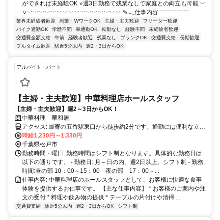
ができれば未経験OK ⭐週3日勤務で残業なしで家庭との両立も可能 ︶
∨︶︶︶︶︶︶︶︶︶︶︶︶︶︶︶︶ ✎𓂃仕事内容 ￣￣￣￣￣...
業界未経験者歓迎
副業・WワークOK
主婦・主夫歓迎
フリーター歓迎
バイク通勤OK
学歴不問
車通勤OK
転勤なし
経験不問
未経験者歓迎
交通費全額支給
午前
経験者歓迎
残業なし
ブランクOK
交通費支給
長期歓迎
フルタイム歓迎
駅近5分以内
週2・3日からOK
アルバイト・パート
【主婦・主夫歓迎】中華料理店ホールスタッフ
【主婦・主夫歓迎】週2～3日からOK！
中華料理 華和居
アクセス: 最寄の五香駅東口から徒歩約2分です。通勤には便利な立地
ですので、交通アクセスも良好です。
時給1,230円～1,330円
千葉県松戸市
勤務時間・曜日: 勤務時間はシフト制となります。具体的な勤務日は
以下の通りです。 - 勤務日: 月～日の内、週2日以上。シフト制 - 勤務
時間:昼の部 10：00～15：00 夜の部 17：00～...
仕事内容: 中華料理店のホールスタッフとして、お客様に快適な食事
体験を提供するお仕事です。 【主な仕事内容】 * お客様のご案内や注
文の受付 * 料理や飲み物の提供 * テーブルの片付けや清掃 ...
交通費支給
駅近5分以内
週2・3日からOK
シフト制