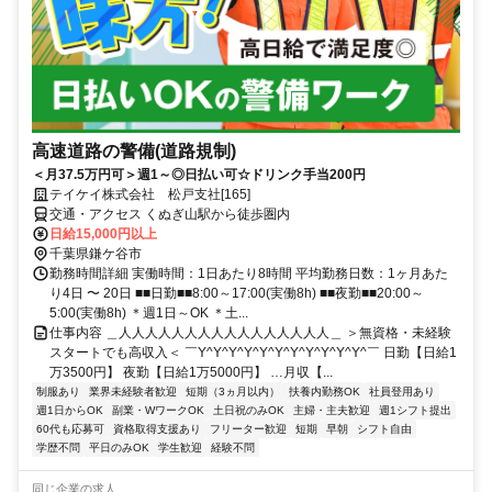
高速道路の警備(道路規制)
＜月37.5万円可＞週1～◎日払い可☆ドリンク手当200円
テイケイ株式会社 松戸支社[165]
交通・アクセス くぬぎ山駅から徒歩圏内
日給15,000円以上
千葉県鎌ケ谷市
勤務時間詳細 実働時間：1日あたり8時間 平均勤務日数：1ヶ月あた
り4日 〜 20日 ■■日勤■■8:00～17:00(実働8h) ■■夜勤■■20:00～
5:00(実働8h) ＊週1日～OK ＊土...
仕事内容 ＿人人人人人人人人人人人人人人人人＿ ＞無資格・未経験
スタートでも高収入＜ ￣Y^Y^Y^Y^Y^Y^Y^Y^Y^Y^Y^￣ 日勤【日給1
万3500円】 夜勤【日給1万5000円】 …月収【...
制服あり
業界未経験者歓迎
短期（3ヵ月以内）
扶養内勤務OK
社員登用あり
週1日からOK
副業・WワークOK
土日祝のみOK
主婦・主夫歓迎
週1シフト提出
60代も応募可
資格取得支援あり
フリーター歓迎
短期
早朝
シフト自由
学歴不問
平日のみOK
学生歓迎
経験不問
同じ企業の求人