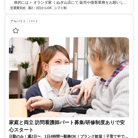
体的には＞ オランダ家 くぬぎ山店にて 販売や接客業務をお願いし...
交通費支給
週2・3日からOK
シフト制
アルバイト・パート
家庭と両立 訪問看護師パート募集/研修制度ありで安
心スタート
日勤のみ！週2日〜、1日4時間〜勤務OK！ブランク歓迎！子育て中でも