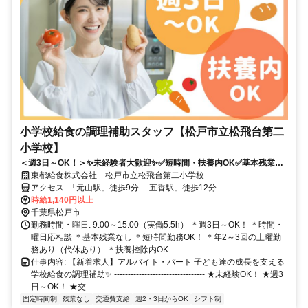
小学校給食の調理補助スタッフ【松戸市立松飛台第二
小学校】
＜週3日～OK！＞✨未経験者大歓迎✨✅短時間・扶養内OK✅基本残業な
し！普段の家事の延長でお小遣い稼ぎ♪
東都給食株式会社 松戸市立松飛台第二小学校
アクセス: 「元山駅」徒歩9分 「五香駅」徒歩12分
時給1,140円以上
千葉県松戸市
勤務時間・曜日: 9:00～15:00（実働5.5h） ＊週3日～OK！ ＊時間・
曜日応相談 ＊基本残業なし ＊短時間勤務OK！ ＊年2～3回の土曜勤
務あり（代休あり） ＊扶養控除内OK
仕事内容: 【新着求人】アルバイト・パート 子ども達の成長を支える
学校給食の調理補助✨ --------------------------------- ★未経験OK！ ★週3
日～OK！ ★交...
固定時間制
残業なし
交通費支給
週2・3日からOK
シフト制