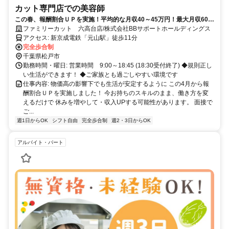
カット専門店での美容師
この春、報酬割合ＵＰを実施！平均的な月収40～45万円！最大月収60万
円のスタッフも在籍！
ファミリーカット 六高台店/株式会社BBサポートホールディングス
アクセス: 新京成電鉄「元山駅」徒歩11分
完全歩合制
千葉県松戸市
勤務時間・曜日: 営業時間 9:00～18:45 (18:30受付終了) ◆規則正し
い生活ができます！ ◆ご家族とも過ごしやすい環境です
仕事内容: 物価高の影響下でも生活が安定するように この4月から報
酬割合ＵＰを実施しました！ 今お持ちのスキルのまま、働き方を変
えるだけで 休みを増やして・収入UPする可能性があります。 面接で
ご...
週1日からOK
シフト自由
完全歩合制
週2・3日からOK
アルバイト・パート