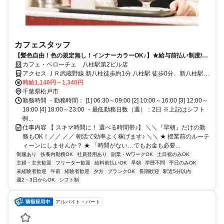
カフェスタッフ
【髪色自由！色の規定無し！インナーカラーOK♪】★給与前払い制度/選
べる時間帯/未経験歓迎/社割有★
カフェ・ベローチェ 八柱駅第2ビル店
アクセス ＪＲ武蔵野線 新八柱徒歩約1分 八柱駅 徒歩0分、新八柱駅
徒歩1分
時給1,140円～1,340円
千葉県松戸市
勤務時間 ・勤務時間： [1] 06:30～09:00 [2] 10:00～16:00 [3] 12:00～
18:00 [4] 18:00～23:00 ・最低勤務日数（週）：2日 ※上記はシフト
例...
仕事内容 【 スキマ時間に！ 選べる時間帯♪】 ＼＼『早朝』だけの勤
務もOK！／／ ／／ 朝活で効率よく稼げます♪ ＼＼ ★ 授業前のルーテ
ィーンにしませんか？ ★ 「時間がない…でもお金も必要...
制服あり
扶養内勤務OK
社員登用あり
副業・WワークOK
土日祝のみOK
主婦・主夫歓迎
フリーター歓迎
給料前払いOK
早朝
学歴不問
平日のみOK
未経験者歓迎
午前
経験者歓迎
夕方
ブランクOK
長期歓迎
駅近5分以内
週2・3日からOK
シフト制
アルバイト・パート