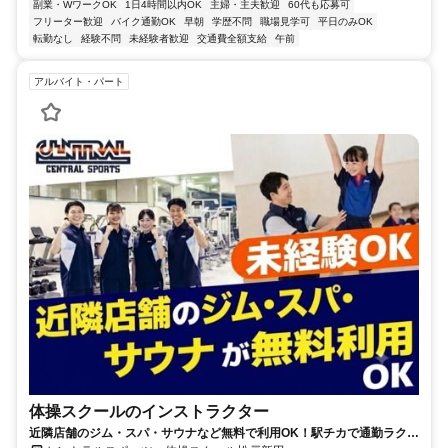
副業・WワークOK
1日4時間以内OK
主婦・主夫歓迎
60代も応募可
フリーター歓迎
バイク通勤OK
早朝
学歴不問
職場見学可
平日のみOK
転勤なし
経験不問
未経験者歓迎
交通費全額支給
午前
アルバイト・パート
体操スクールのインストラクター
近隣店舗のジム・スパ・サウナなど無料で利用OK！駅チカで通勤ラクラ