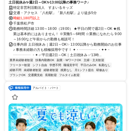
土日祝休み✨週2日～OK✨13:00以降の事務ワーク♪
特定非営利活動法人 すまいるキッズ
交通・アクセス 「八柱駅」「新八柱駅」より徒歩5分
時給1,180円以上
千葉県松戸市
勤務時間詳細 13:00～18:00（19:00） ★平日の間で週2日～OK ★残
業は基本的にはありません！ ※実働5～6時間 ☆業務になれたら 9:00
～16:00など午前からの勤務も相談可！
仕事内容 土日祝休み｜週2日～OK✨ 13:00以降から勤務開始のお仕事
♪ 事務未経験の方も積極採用中です！ ✦・┈┈┈┈┈ ・✦✦・
┈┈┈┈┈ ・✦ ✅平日週2日～OK｜土日祝休み ✅13時...
業界未経験者歓迎
扶養内勤務OK
副業・WワークOK
主婦・主夫歓迎
フリーター歓迎
シフト自由
学歴不問
職場見学可
平日のみOK
転勤なし
経験不問
未経験者歓迎
経験者歓迎
残業なし
月1シフト提出
研修あり
ブランクOK
交通費支給
長期歓迎
フルタイム歓迎
アルバイト・パート