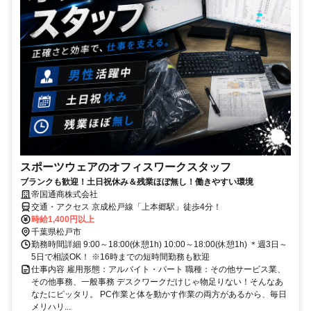
スポーツウェアのオフィスワークスタッフ
ブランクも歓迎！土日祝休み＆残業ほぼ無し！働きやすい環境
帝国通商株式会社
交通・アクセス 京成松戸線「上本郷駅」徒歩4分！
時給1,400円以上
千葉県松戸市
勤務時間詳細 9:00～18:00(休憩1h) 10:00～18:00(休憩1h) ＊週3日～
5日で相談OK！ ※16時までの短時間勤務も歓迎
仕事内容 雇用形態：アルバイト・パート 職種：その他サービス業、
その他事務、一般事務 デスクワークだけじゃ物足りない！そんなあ
なたにピッタリ。 PC作業と体を動かす作業の両方があるから、毎日
メリハリ...