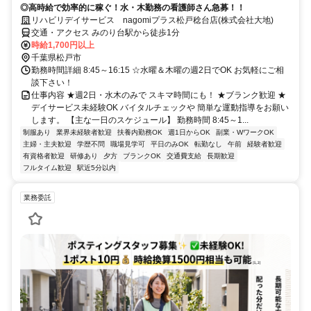
◎高時給で効率的に稼ぐ！水・木勤務の看護師さん急募！！
リハビリデイサービス nagomiプラス松戸稔台店(株式会社大地)
交通・アクセス みのり台駅から徒歩1分
時給1,700円以上
千葉県松戸市
勤務時間詳細 8:45～16:15 ☆水曜＆木曜の週2日でOK お気軽にご相
談下さい！
仕事内容 ★週2日・水木のみで スキマ時間にも！ ★ブランク歓迎 ★
デイサービス未経験OK バイタルチェックや 簡単な運動指導をお願い
します。 【主な一日のスケジュール】 勤務時間 8:45～1...
制服あり
業界未経験者歓迎
扶養内勤務OK
週1日からOK
副業・WワークOK
主婦・主夫歓迎
学歴不問
職場見学可
平日のみOK
転勤なし
午前
経験者歓迎
有資格者歓迎
研修あり
夕方
ブランクOK
交通費支給
長期歓迎
フルタイム歓迎
駅近5分以内
業務委託