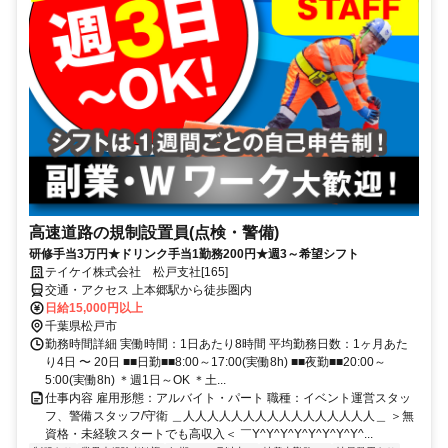
高速道路の規制設置員(点検・警備)
研修手当3万円★ドリンク手当1勤務200円★週3～希望シフト
テイケイ株式会社 松戸支社[165]
交通・アクセス 上本郷駅から徒歩圏内
日給15,000円以上
千葉県松戸市
勤務時間詳細 実働時間：1日あたり8時間 平均勤務日数：1ヶ月あた
り4日 〜 20日 ■■日勤■■8:00～17:00(実働8h) ■■夜勤■■20:00～
5:00(実働8h) ＊週1日～OK ＊土...
仕事内容 雇用形態：アルバイト・パート 職種：イベント運営スタッ
フ、警備スタッフ/守衛 ＿人人人人人人人人人人人人人人人人＿ ＞無
資格・未経験スタートでも高収入＜ ￣Y^Y^Y^Y^Y^Y^Y^Y^...