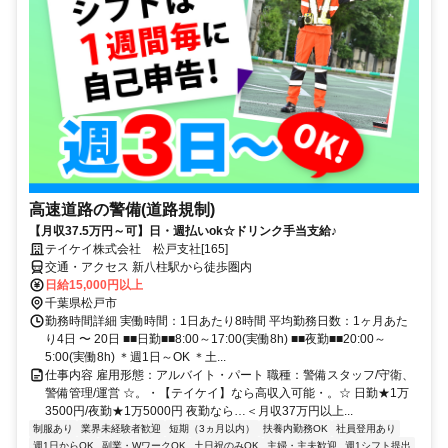
高速道路の警備(道路規制)
【月収37.5万円～可】日・週払いok☆ドリンク手当支給♪
テイケイ株式会社 松戸支社[165]
交通・アクセス 新八柱駅から徒歩圏内
日給15,000円以上
千葉県松戸市
勤務時間詳細 実働時間：1日あたり8時間 平均勤務日数：1ヶ月あた
り4日 〜 20日 ■■日勤■■8:00～17:00(実働8h) ■■夜勤■■20:00～
5:00(実働8h) ＊週1日～OK ＊土...
仕事内容 雇用形態：アルバイト・パート 職種：警備スタッフ/守衛、
警備管理/運営 ☆。・【テイケイ】なら高収入可能・。☆ 日勤★1万
3500円/夜勤★1万5000円 夜勤なら…＜月収37万円以上...
制服あり
業界未経験者歓迎
短期（3ヵ月以内）
扶養内勤務OK
社員登用あり
週1日からOK
副業・WワークOK
土日祝のみOK
主婦・主夫歓迎
週1シフト提出