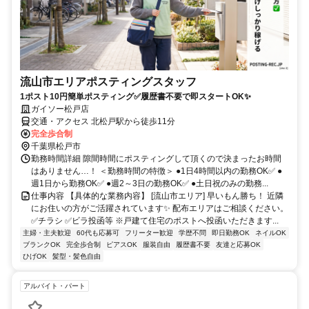
流山市エリアポスティングスタッフ
1ポスト10円簡単ポスティング✅履歴書不要で即スタートOK✨
ガイソー松戸店
交通・アクセス 北松戸駅から徒歩11分
完全歩合制
千葉県松戸市
勤務時間詳細 隙間時間にポスティングして頂くので決まったお時間
はありません…！ ＜勤務時間の特徴＞ ●1日4時間以内の勤務OK✅ ●
週1日から勤務OK✅ ●週2～3日の勤務OK✅ ●土日祝のみの勤務...
仕事内容 【具体的な業務内容】 [流山市エリア] 早いもん勝ち！ 近隣
にお住いの方がご活躍されています✨ 配布エリアはご相談ください。
✅チラシ ✅ビラ投函等 ※戸建て住宅のポストへ投函いただきます...
主婦・主夫歓迎
60代も応募可
フリーター歓迎
学歴不問
即日勤務OK
ネイルOK
ブランクOK
完全歩合制
ピアスOK
服装自由
履歴書不要
友達と応募OK
ひげOK
髪型・髪色自由
アルバイト・パート