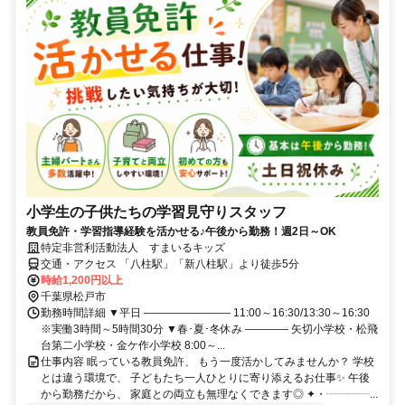
小学生の子供たちの学習見守りスタッフ
教員免許・学習指導経験を活かせる♪午後から勤務！週2日～OK
特定非営利活動法人 すまいるキッズ
交通・アクセス 「八柱駅」「新八柱駅」より徒歩5分
時給1,200円以上
千葉県松戸市
勤務時間詳細 ▼平日 ―――――――― 11:00～16:30/13:30～16:30
※実働3時間～5時間30分 ▼春･夏･冬休み ―――― 矢切小学校・松飛
台第二小学校・金ケ作小学校 8:00～...
仕事内容 眠っている教員免許、 もう一度活かしてみませんか？ 学校
とは違う環境で、 子どもたち一人ひとりに寄り添えるお仕事✨ 午後
から勤務だから、 家庭との両立も無理なくできます◎ ✦・┈┈┈┈...