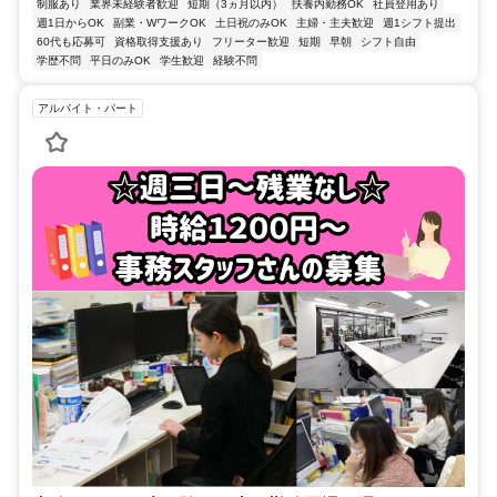
制服あり
業界未経験者歓迎
短期（3ヵ月以内）
扶養内勤務OK
社員登用あり
週1日からOK
副業・WワークOK
土日祝のみOK
主婦・主夫歓迎
週1シフト提出
60代も応募可
資格取得支援あり
フリーター歓迎
短期
早朝
シフト自由
学歴不問
平日のみOK
学生歓迎
経験不問
アルバイト・パート