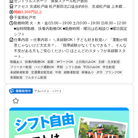
ク♪
セントラルスポーツ 体操スクール松戸新田
アクセス 京成松戸線 松戸新田北口徒歩約6分、京成松戸線 上本郷北
口徒歩約9分、京成松戸線 みのり台北口徒歩約13分
時給1,300円以上
千葉県松戸市
勤務時間 火・木・金/15:00～19:00 土/10:00～19:00 日/8:30～12:00
■短時間勤務、扶養内勤務OK ■勤務時間・曜日は応相談◎ ■曜日固定
シフト
仕事内容 ＜仕事内容＞ ＼未経験OK！子ども好き歓迎♪／ 「運動が得
意じゃないけど大丈夫？」 「指導経験がなくてもできる？」 そんな
不安がある方もご安心ください◎ ほとんどのスタッフが未経験スタ
ート...
制服あり
扶養内勤務OK
副業・WワークOK
土日祝のみOK
主婦・主夫歓迎
フリーター歓迎
バイク通勤OK
早朝
シフト自由
平日のみOK
学生歓迎
未経験者歓迎
交通費全額支給
午前
経験者歓迎
研修あり
夕方
ブランクOK
長期歓迎
フルタイム歓迎
アルバイト・パート