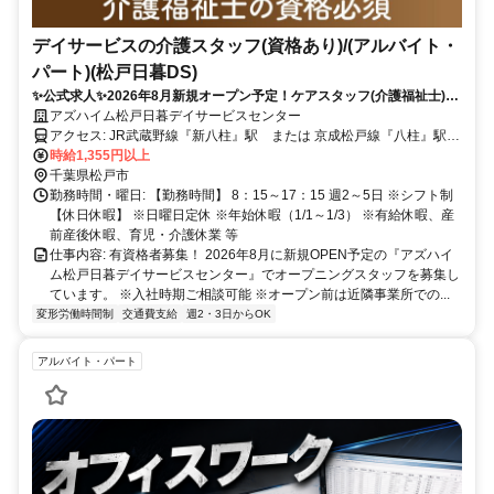
デイサービスの介護スタッフ(資格あり)/(アルバイト・
パート)(松戸日暮DS)
✨公式求人✨2026年8月新規オープン予定！ケアスタッフ(介護福祉士)募
集中！週2日勤務から◎幅広い年代のスタッフ活躍！
アズハイム松戸日暮デイサービスセンター
アクセス: JR武蔵野線『新八柱』駅 または 京成松戸線『八柱』駅よ
りとほ8分
時給1,355円以上
千葉県松戸市
勤務時間・曜日: 【勤務時間】 8：15～17：15 週2～5日 ※シフト制
【休日休暇】 ※日曜日定休 ※年始休暇（1/1～1/3） ※有給休暇、産
前産後休暇、育児・介護休業 等
仕事内容: 有資格者募集！ 2026年8月に新規OPEN予定の『アズハイ
ム松戸日暮デイサービスセンター』でオープニングスタッフを募集し
ています。 ※入社時期ご相談可能 ※オープン前は近隣事業所での...
変形労働時間制
交通費支給
週2・3日からOK
アルバイト・パート