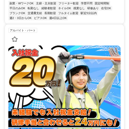
副業・WワークOK
主婦・主夫歓迎
フリーター歓迎
学歴不問
固定時間制
平日のみOK
転勤なし
経験者歓迎
ネイルOK
残業なし
研修あり
在宅OK
ブランクOK
交通費支給
長期歓迎
フルタイム歓迎
駅近5分以内
週2・3日からOK
ピアスOK
週4日以上OK
アルバイト・パート