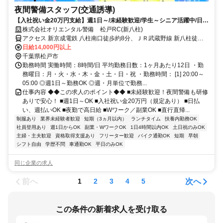
夜間警備スタッフ(交通誘導)
【入社祝い金20万円支給】週1日～/未経験歓迎/学生～シニア活躍中/日払
い・週払いOK/履歴書不要！
株式会社オリエンタル警備 松戸RC(新八柱)
アクセス 新京成電鉄 八柱南口徒歩約8分、ＪＲ武蔵野線 新八柱徒歩
約8分、新京成電鉄 みのり台南口徒歩約15分 (面接地/松戸リクルート
日給14,000円以上
センター)千葉県松戸市本町２５－５ 松戸本町ビル６Ｆ
千葉県松戸市
勤務時間 実働時間：8時間/日 平均勤務日数：1ヶ月あたり12日 ・勤
務曜日：月・火・水・木・金・土・日・祝 ・勤務時間： [1] 20:00～
05:00 ◎週1日～勤務OK ◎週・月単位で勤務...
仕事内容 ◆◆この求人のポイント◆◆ ■未経験歓迎！夜間警備も研修
ありで安心！ ■週1日～OK ■入社祝い金20万円（規定あり） ■日払
い、週払いOK ■夜勤で高日給 ■Wワーク／副業OK ■直行直帰...
制服あり
業界未経験者歓迎
短期（3ヵ月以内）
ランチタイム
扶養内勤務OK
社員登用あり
週1日からOK
副業・WワークOK
1日4時間以内OK
土日祝のみOK
主婦・主夫歓迎
資格取得支援あり
フリーター歓迎
バイク通勤OK
短期
早朝
シフト自由
学歴不問
車通勤OK
平日のみOK
同じ企業の求人
前へ
次へ
1
2
3
4
5
この条件の新着求人を受け取る