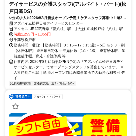
デイサービスの介護スタッフ/(アルバイト・パート)(松
戸日暮DS)
✨公式求人✨2026年8月新規オープン予定！ケアスタッフ募集中！週2日
勤務から◎幅広い年代のスタッフ活躍！
アズハイム松戸日暮デイサービスセンター
アクセス: JR武蔵野線『新八柱』駅 または 京成松戸線『八柱』駅よ
りとほ8分
時給1,255円～1,355円
千葉県松戸市
勤務時間・曜日: 【勤務時間】 8：15～17：15 週2～5日 ※シフト制
【休日休暇】 ※日曜日定休 ※年始休暇（1/1～1/3） ※有給休暇、産
前産後休暇、育児・介護休業 等
仕事内容: 2026年8月に新規OPEN予定の『アズハイム松戸日暮デイ
サービスセンター』でオープニングスタッフを募集しています。 ※
入社時期ご相談可能 ※オープン前は近隣事業所での勤務も相談可 デ
イ...
変形労働時間制
交通費支給
週2・3日からOK
アルバイト・パート