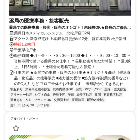
薬局の医療事務・接客販売
薬局での医療事務・接客・販売のオシゴト！未経験OK★自身のご都合に
合わせた働き方が可能です！
薬局日本メディカルシステム 北松戸店[326]
アクセス 新京成電鉄 上本郷北口徒歩約12分、新京成電鉄 松戸新田北
口徒歩約12分、ＪＲ常磐線/東京メトロ千代田線 北松戸東口徒歩約13
時給1,200円
分
千葉県松戸市
勤務時間 ◆月～金・・・8：30～19:00 ◆土・・・9：00～13：30 ＊
資格不問で働ける薬局のお仕事！ ＊長期勤務可能な方希望！ ＊週3以
上、1日5時間～ ＊土曜含め勤務可能な方 歓迎！
仕事内容 ★薬局での事務・販売のお仕事★ ■オリジナル商品（健康食
品・化粧品）の接客販売 ■処方箋の受付 ■処方箋内容(薬の番号など)
のPC入力 など フロア全体のお仕事です。 未経験からできるお仕...
制服あり
業界未経験者歓迎
扶養内勤務OK
副業・WワークOK
主婦・主夫歓迎
フリーター歓迎
シフト自由
経験不問
午前
経験者歓迎
夜間
有資格者歓迎
研修あり
夕方
ブランクOK
交通費支給
長期歓迎
駅近5分以内
週2・3日からOK
シフト制
アルバイト・パート