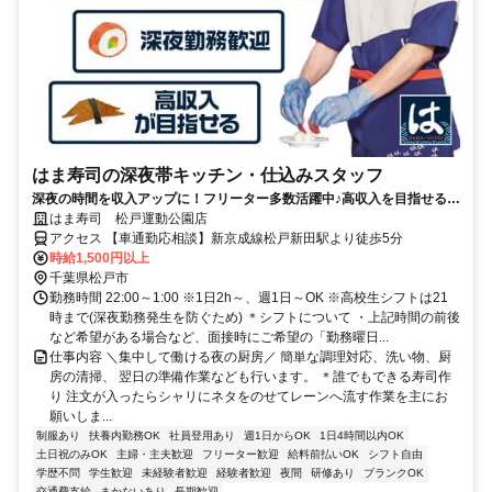
はま寿司の深夜帯キッチン・仕込みスタッフ
深夜の時間を収入アップに！フリーター多数活躍中♪高収入を目指せる環
境です！
はま寿司 松戸運動公園店
アクセス 【車通勤応相談】新京成線松戸新田駅より徒歩5分
時給1,500円以上
千葉県松戸市
勤務時間 22:00～1:00 ※1日2h～、週1日～OK ※高校生シフトは21
時まで(深夜勤務発生を防ぐため) ＊シフトについて ・上記時間の前後
など希望がある場合など、面接時にご希望の「勤務曜日...
仕事内容 ＼集中して働ける夜の厨房／ 簡単な調理対応、洗い物、厨
房の清掃、 翌日の準備作業なども行います。 ＊誰でもできる寿司作
り 注文が入ったらシャリにネタをのせてレーンへ流す作業を主にお
願いしま...
制服あり
扶養内勤務OK
社員登用あり
週1日からOK
1日4時間以内OK
土日祝のみOK
主婦・主夫歓迎
フリーター歓迎
給料前払いOK
シフト自由
学歴不問
学生歓迎
未経験者歓迎
経験者歓迎
夜間
研修あり
ブランクOK
交通費支給
まかないあり
長期歓迎