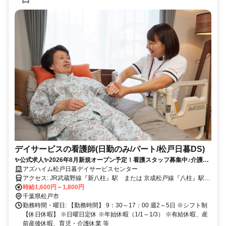
デイサービスの看護師(日勤のみ/パート/松戸日暮DS)
✨公式求人✨2026年8月新規オープン予定！看護スタッフ募集中♪介護業
界未経験の方も歓迎！9：30～17：00/週2～5日！WワークOK◎
アズハイム松戸日暮デイサービスセンター
アクセス: JR武蔵野線『新八柱』駅 または 京成松戸線『八柱』駅よ
りとほ8分
時給1,600円～1,800円
千葉県松戸市
勤務時間・曜日: 【勤務時間】 9：30～17：00 週2～5日 ※シフト制
【休日休暇】 ※日曜日定休 ※年始休暇（1/1～1/3） ※有給休暇、産
前産後休暇、育児・介護休業 等