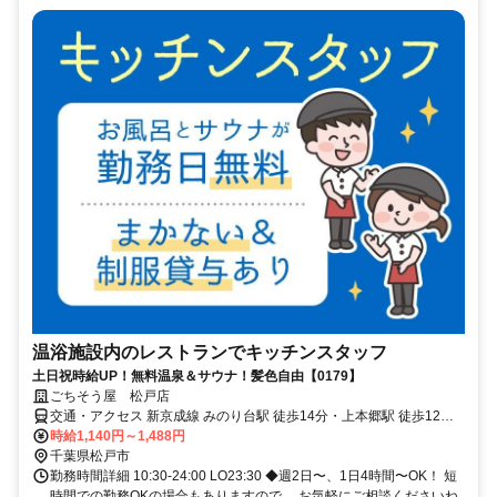
温浴施設内のレストランでキッチンスタッフ
土日祝時給UP！無料温泉＆サウナ！髪色自由【0179】
ごちそう屋 松戸店
交通・アクセス 新京成線 みのり台駅 徒歩14分・上本郷駅 徒歩12
分・松戸新田駅 徒歩12分
時給1,140円～1,488円
千葉県松戸市
勤務時間詳細 10:30-24:00 LO23:30 ◆週2日〜、1日4時間〜OK！ 短
時間での勤務OKの場合もありますので、 お気軽にご相談くださいね