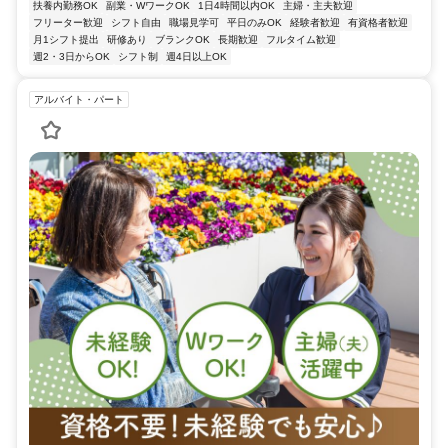
扶養内勤務OK
副業・WワークOK
1日4時間以内OK
主婦・主夫歓迎
フリーター歓迎
シフト自由
職場見学可
平日のみOK
経験者歓迎
有資格者歓迎
月1シフト提出
研修あり
ブランクOK
長期歓迎
フルタイム歓迎
週2・3日からOK
シフト制
週4日以上OK
アルバイト・パート