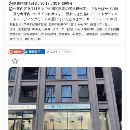
勤務時間詳細 8：30-17：30 休憩60分
仕事内容 9月11日までの期間限定の簡単軽作業。 できたばかりの綺
麗な倉庫内でのライン作業です。 流れてきた箱にアニメやゲームの
トレーディングカードを置いていただきます。 8：30-17：30 休憩...
制服あり
業界未経験者歓迎
扶養内勤務OK
週1日からOK
隔週シフト提出
主婦・主夫歓迎
60代も応募可
フリーター歓迎
バイク通勤OK
短期
シフト自由
学歴不問
職場見学可
平日のみOK
学生歓迎
転勤なし
経験不問
未経験者歓迎
週払いOK
即日払いOK
アルバイト・パート