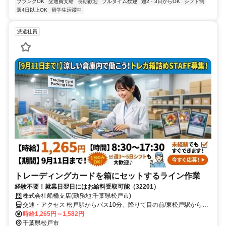
ブランクOK
交通費支給
長期歓迎
フルタイム歓迎
週2・3日からOK
シフト制
週4日以上OK
留学生活躍中
派遣社員
トレーディングカードを箱にセットするライン作業
経験不要！就業日翌日にはお給料受取可能（32201）
株式会社船橋支店(勤務地:千葉県松戸市)
交通・アクセス 松戸駅からバス10分、降りて目の前/東松戸駅からバ
ス10分、降りて目の前
時給1,265円～1,582円
千葉県松戸市