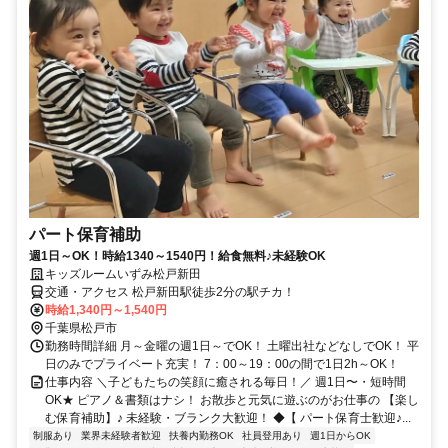
パート保育補助
週1日～OK！時給1340～1540円！給食無料♪未経験OK
キッズルームいずみ松戸新田
交通・アクセス 松戸新田駅徒歩2分の駅チカ！
時給1,340円～1,540円
千葉県松戸市
勤務時間詳細 月～金曜の週1日～でOK！ 土曜出社などなしでOK！ 平
日のみでプライベート充実！ 7：00～19：00の間で1日2h～OK！
仕事内容 ＼子どもたちの笑顔に癒される毎日！／ 週1日〜・短時間
OK★ ピアノ＆書類はナシ！ お散歩と元気に遊ぶのがお仕事の 【楽し
む保育補助】♪ 未経験・ブランク大歓迎！ ◆【 パート保育士歓迎♪...
制服あり
業界未経験者歓迎
扶養内勤務OK
社員登用あり
週1日からOK