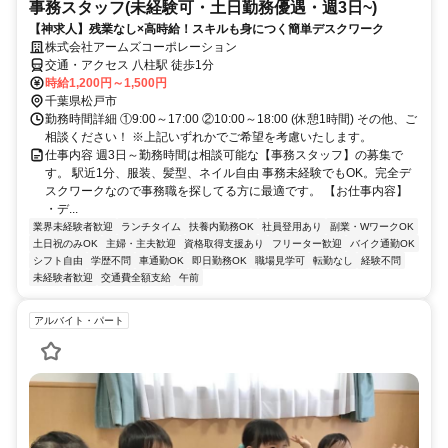
事務スタッフ(未経験可・土日勤務優遇・週3日~)
【神求人】残業なし×高時給！スキルも身につく簡単デスクワーク
株式会社アームズコーポレーション
交通・アクセス 八柱駅 徒歩1分
時給1,200円～1,500円
千葉県松戸市
勤務時間詳細 ①9:00～17:00 ②10:00～18:00 (休憩1時間) その他、ご
相談ください！ ※上記いずれかでご希望を考慮いたします。
仕事内容 週3日～勤務時間は相談可能な【事務スタッフ】の募集で
す。 駅近1分、服装、髪型、ネイル自由 事務未経験でもOK。完全デ
スクワークなので事務職を探してる方に最適です。 【お仕事内容】
・デ...
業界未経験者歓迎
ランチタイム
扶養内勤務OK
社員登用あり
副業・WワークOK
土日祝のみOK
主婦・主夫歓迎
資格取得支援あり
フリーター歓迎
バイク通勤OK
シフト自由
学歴不問
車通勤OK
即日勤務OK
職場見学可
転勤なし
経験不問
未経験者歓迎
交通費全額支給
午前
アルバイト・パート