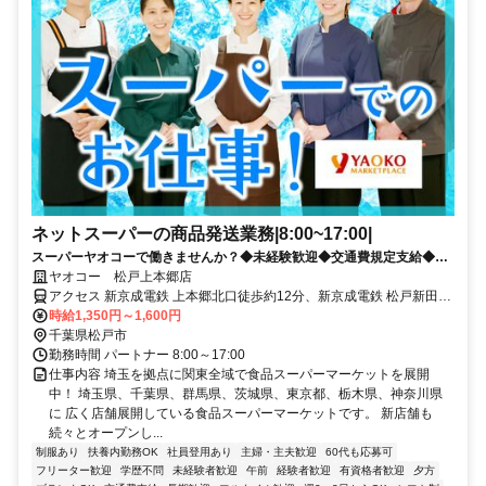
ネットスーパーの商品発送業務|8:00~17:00|
スーパーヤオコーで働きませんか？◆未経験歓迎◆交通費規定支給◆福
利厚生充実◆土日・水曜歓迎
ヤオコー 松戸上本郷店
アクセス 新京成電鉄 上本郷北口徒歩約12分、新京成電鉄 松戸新田北
口徒歩約12分、ＪＲ常磐線/東京メトロ千代田線 北松戸東口徒歩約13
時給1,350円～1,600円
分 新京成線「上本郷駅」より徒歩11分 バイク通勤 応相談 自転車通勤
千葉県松戸市
OK
勤務時間 パートナー 8:00～17:00
仕事内容 埼玉を拠点に関東全域で食品スーパーマーケットを展開
中！ 埼玉県、千葉県、群馬県、茨城県、東京都、栃木県、神奈川県
に 広く店舗展開している食品スーパーマーケットです。 新店舗も
続々とオープンし...
制服あり
扶養内勤務OK
社員登用あり
主婦・主夫歓迎
60代も応募可
フリーター歓迎
学歴不問
未経験者歓迎
午前
経験者歓迎
有資格者歓迎
夕方