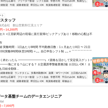
60代も応募可
フリーター歓迎
シフト自由
学歴不問
平日のみOK
転勤なし
験者歓迎
午前
経験者歓迎
即日払いOK
有資格者歓迎
研修あり
ート
備スタッフ
株式会社 館山営業所/江見エリア
0円～14,200円
セス ⭐江見駅周辺の現場に直行直帰/ピックアップあり！移動の心配は不
市
 実働時間：1日あたり8時間 平均勤務日数：1ヶ月あたり8日 〜 21日
7:00(実働8時間/休憩1時間) ⭐.｡｡. 自己申告シフト制 .｡｡.⭐ ￣￣￣￣￣￣￣
早く終わったら ━━━━━━━━━┓ ⚡資格を活かして安定収入ゲット⚡
━━━海にする？山にする？ ⚓交通誘導警備業務2級 ⚓日払いOK！ ⚓
日給全額保...
未経験者歓迎
ランチタイム
扶養内勤務OK
副業・WワークOK
土日祝のみOK
60代も応募可
フリーター歓迎
シフト自由
学歴不問
平日のみOK
転勤なし
験者歓迎
午前
経験者歓迎
即日払いOK
有資格者歓迎
研修あり
データ基盤チームのデータエンジニア
tal
円～7,000円