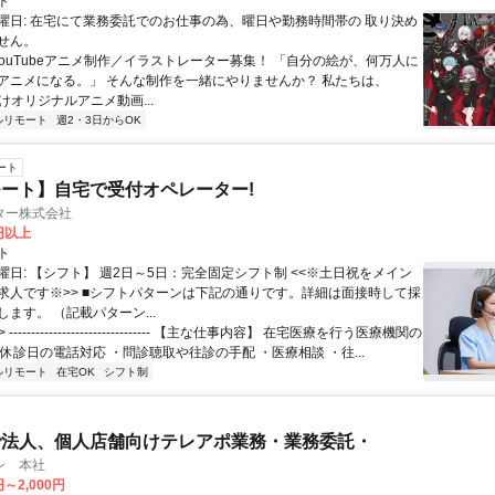
ト
曜日: 在宅にて業務委託でのお仕事の為、曜日や勤務時間帯の 取り決め
せん。
 YouTubeアニメ制作／イラストレーター募集！ 「自分の絵が、何万人に
アニメになる。」 そんな制作を一緒にやりませんか？ 私たちは、
e向けオリジナルアニメ動画...
ルリモート
週2・3日からOK
ート
ート】自宅で受付オペレーター!
ター株式会社
0円以上
ト
曜日: 【シフト】 週2日～5日：完全固定シフト制 <<※土日祝をメイン
求人です※>> ■シフトパターンは下記の通りです。詳細は面接時して採
ます。 （記載パターン...
 -------------------------------- 【主な仕事内容】 在宅医療を行う医療機関の
休診日の電話対応 ・問診聴取や往診の手配 ・医療相談 ・往...
ルリモート
在宅OK
シフト制
で法人、個人店舗向けテレアポ業務・業務委託・
ン 本社
円～2,000円