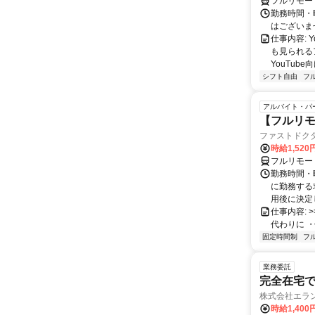
フルリモー
勤務時間・
はございま
仕事内容:
も見られる
YouTub
シフト自由
フ
アルバイト・パ
【フルリモ
ファストドク
時給1,52
フルリモー
勤務時間・
に勤務する
用後に決定し
仕事内容: >>
代わりに ・
固定時間制
フ
業務委託
完全在宅
株式会社エラ
時給1,400