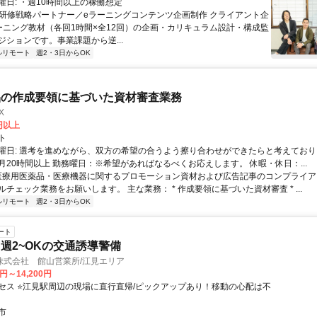
曜日: ・週10時間以上の稼働想定
 ■研修戦略パートナー／eラーニングコンテンツ企画制作 クライアント企
ーニング教材（各回1時間×全12回）の企画・カリキュラム設計・構成監
ジションです。事業課題から逆...
ルリモート
週2・3日からOK
品の作成要領に基づいた資材審査業務
X
0円以上
ト
曜日: 選考を進めながら、双方の希望の合うよう擦り合わせができたらと考えており
月20時間以上 勤務曜日：※希望があればなるべくお応えします。 休暇・休日：...
 医療用医薬品・医療機器に関するプロモーション資材および広告記事のコンプライアン
チェック業務をお願いします。 主な業務： * 作成要領に基づいた資材審査 * ...
ルリモート
週2・3日からOK
ート
週2~OKの交通誘導警備
株式会社 館山営業所/江見エリア
0円～14,200円
セス ⭐江見駅周辺の現場に直行直帰/ピックアップあり！移動の心配は不
市