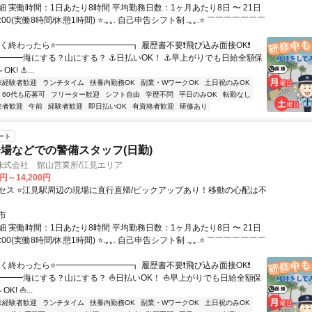
 実働時間：1日あたり8時間 平均勤務日数：1ヶ月あたり8日 〜 21日
7:00(実働8時間/休憩1時間) ⭐.｡｡. 自己申告シフト制 .｡｡.⭐ ￣￣￣￣￣￣￣
早く終わったら⭐━━━━━━━━━┓ 履歴書不要❗飛び込み面接OK❗
━━━海にする？山にする？ ⚓日払いOK！ ⚓早上がりでも日給全額保
K! ⚓...
未経験者歓迎
ランチタイム
扶養内勤務OK
副業・WワークOK
土日祝のみOK
60代も応募可
フリーター歓迎
シフト自由
学歴不問
平日のみOK
転勤なし
験者歓迎
午前
経験者歓迎
即日払いOK
有資格者歓迎
研修あり
ート
場などでの警備スタッフ(日勤)
株式会社 館山営業所/江見エリア
0円～14,200円
セス ⭐江見駅周辺の現場に直行直帰/ピックアップあり！移動の心配は不
市
 実働時間：1日あたり8時間 平均勤務日数：1ヶ月あたり8日 〜 21日
7:00(実働8時間/休憩1時間) ⭐.｡｡. 自己申告シフト制 .｡｡.⭐ ￣￣￣￣￣￣￣
早く終わったら⭐━━━━━━━━━┓ 履歴書不要❗飛び込み面接OK❗
━━━海にする？山にする？ ⛵日払いOK！ ⛵早上がりでも日給全額保
K! ⛵...
未経験者歓迎
ランチタイム
扶養内勤務OK
副業・WワークOK
土日祝のみOK