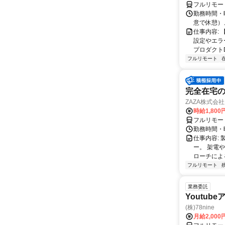
フルリモー
勤務時間・曜
意で休憩）
仕事内容:
設定やエラ
プロダクトDB
フルリモート
完全在宅の
ZAZA株式会社
時給1,800
フルリモー
勤務時間・
仕事内容: 
ー。 架電
ローチによる
フルリモート
業務委託
Youtu
(株)78nine
月給2,00