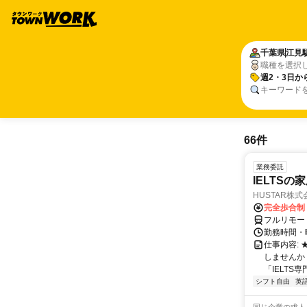
千葉県
江見
職種を選択
週2・3日か
キーワード
66件
業務委託
IELTSの
HUSTAR株式
完全歩合制
フルリモー
勤務時間・曜
仕事内容:
しませんか
「IELTS
シフト自由
英