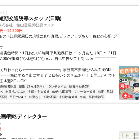
ート
の短期交通誘導スタッフ(日勤)
株式会社 館山営業所/江見エリア
0円～14,200円
セス ⭐江見駅周辺の現場に直行直帰/ピックアップあり！移動の心配は不
市
 実働時間：1日あたり8時間 平均勤務日数：1ヶ月あたり8日 〜 21日
17:00(実働8時間/休憩1時間) ⭐.｡｡. 自己申告シフト制 .｡｡.⭐ ￣￣￣￣￣￣
早く終わったら⭐━━━━━━━━━┓ 履歴書不要❗飛び込み面接OK❗
━━━海にする？山にする？ ⚓日払いシステムあり！ ⚓早上がりでも
 ⚓週2日～OK...
未経験者歓迎
短期（3ヵ月以内）
ランチタイム
扶養内勤務OK
K
土日祝のみOK
主婦・主夫歓迎
60代も応募可
フリーター歓迎
短期
早朝
歴不問
平日のみOK
転勤なし
経験不問
未経験者歓迎
午前
経験者歓迎
企画/戦略ディレクター
W
円
ト