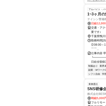
同じ企業の求人
アルバイト・パ
1~3ヶ月
テイシン警備
日給12,00
交通・アク
要です♪
千葉県鴨川
勤務時間詳細
⏰08:00～
￣￣...
仕事内容 
┗━━━━
日給全額保証
制服あり
業界
副業・WワークO
シフト自由
学
業務委託
SNS研修
株式会社BES
時給5,000
フルリモー