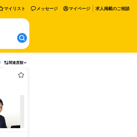
マイリスト
メッセージ
マイページ
求人掲載のご相談
存
関連度順