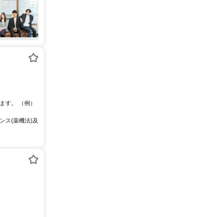
ます。 （例）
ス(薬機法)及