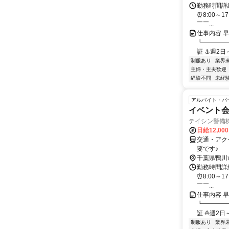
勤務時間詳細
⏰8:00～1
￣￣...
仕事内容 
┗━━━━
証 ⚓週2日～O
制服あり
業界
主婦・主夫歓迎
経験不問
未経
アルバイト・パ
イベント会
テイシン警備
日給12,00
交通・アク
要です♪
千葉県鴨川
勤務時間詳細
⏰8:00～1
￣￣...
仕事内容 
┗━━━━
証 ⛵週2日～O
制服あり
業界