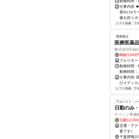
勤務時間・
仕事内容:
業向けeラ
修を担うポ
シフト自由
フ
業務委託
医療医薬
株式会社Edge
時給3,00
フルリモー
勤務時間・
勤務時間：
仕事内容:
びメディカル
シフト自由
フ
アルバイト・パ
日勤のみ・
テイシン警備
日給12,00
交通・アク
要です♪
千葉県鴨川