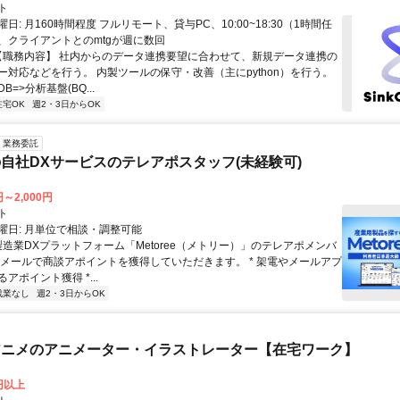
ト
日: 月160時間程度 フルリモート、貸与PC、10:00~18:30（1時間任
、クライアントとのmtgが週に数回
 【職務内容】 社内からのデータ連携要望に合わせて、新規データ連携の
ー対応などを行う。 内製ツールの保守・改善（主にpython）を行う。
=>分析基盤(BQ...
在宅OK
週2・3日からOK
業務委託
自社DXサービスのテレアポスタッフ(未経験可)
円～2,000円
ト
曜日: 月単位で相談・調整可能
製造業DXプラットフォーム「Metoree（メトリー）」のテレアポメンバ
やメールで商談アポイントを獲得していただきます。 * 架電やメールアプ
アポイント獲得 *...
残業なし
週2・3日からOK
beアニメのアニメーター・イラストレーター【在宅ワーク】
0円以上