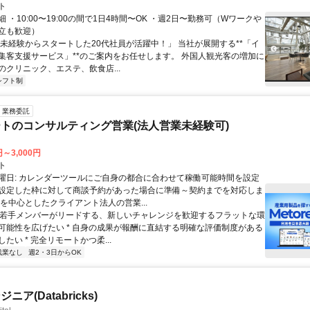
ト
 ・10:00〜19:00の間で1日4時間〜OK ・週2日〜勤務可（Wワークや
立も歓迎）
「未経験からスタートした20代社員が活躍中！」 当社が展開する**「イ
集客支援サービス」**のご案内をお任せします。 外国人観光客の増加に
のクリニック、エステ、飲食店...
シフト制
業務委託
トのコンサルティング営業(法人営業未経験可)
円～3,000円
ト
曜日: カレンダーツールにご自身の都合に合わせて稼働可能時間を設定
設定した枠に対して商談予約があった場合に準備～契約までを対応しま
業を中心としたクライアント法人の営業...
 * 若手メンバーがリードする、新しいチャレンジを歓迎するフラットな環
可能性を広げたい * 自身の成果が報酬に直結する明確な評価制度がある
たい * 完全リモートかつ柔...
残業なし
週2・3日からOK
ア(Databricks)