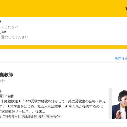
駅
してください
らOK
を選択してください
条件保
家庭教師
会社
ト
日: 自由
 ★未経験歓迎★「ielts受験の経験を活かして一緒に受験生の合格へ伴走
？」 ★大学生をはじめ、社会人も活躍中！★ 私たちが提供するのは
専門家庭教師サービス」。従来...
語
フルリモート
完全歩合制
週2・3日からOK