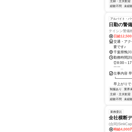
主婦・主夫歓迎
経験不問
未経
アルバイト・パ
日勤の警
テイシン警備
日給12,50
交通・アク
要です♪
千葉県鴨川
勤務時間詳細
⏰8:00～1
￣￣...
仕事内容 
┗━━━━
早上がりでも
制服あり
業界
主婦・主夫歓迎
経験不問
未経
業務委託
全社横断
(合同)SinkCapi
時給4,000