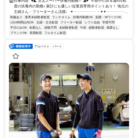
仕事内容 ◥◣ 京北スーパー扶養内勤務✨ ◢◤ 午前中のみ＆週4日程
度の扶養内の勤務♪ 家計にも優しい従業員専用ポイントあり！ 地元の
主婦さん・フリーターさん活躍♩ ✦・┈┈┈┈┈ ・✦✦・┈┈┈┈...
制服あり
業界未経験者歓迎
ランチタイム
扶養内勤務OK
副業・WワークOK
1日4時間以内OK
主婦・主夫歓迎
フリーター歓迎
シフト自由
学歴不問
平日のみOK
転勤なし
経験不問
未経験者歓迎
午前
経験者歓迎
残業なし
ブランクOK
長期歓迎
フルタイム歓迎
アルバイト・パート