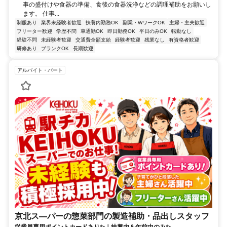
事の盛付けや食器の準備、食後の食器洗浄などの調理補助をお願いし
ます。 仕事...
制服あり
業界未経験者歓迎
扶養内勤務OK
副業・WワークOK
主婦・主夫歓迎
フリーター歓迎
学歴不問
車通勤OK
即日勤務OK
平日のみOK
転勤なし
経験不問
未経験者歓迎
交通費全額支給
経験者歓迎
残業なし
有資格者歓迎
研修あり
ブランクOK
長期歓迎
アルバイト・パート
京北ス―パーの惣菜部門の製造補助・品出しスタッフ