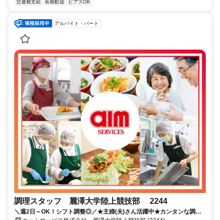
交通費支給
長期歓迎
ピアスOK
アルバイト・パート
調理スタッフ 麗澤大学陸上競技部 2244
＼週2日～OK！シフト調整◎／★主婦(夫)さん活躍中★カンタンな調理