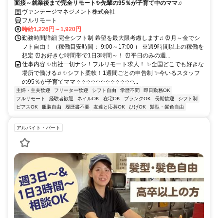
面接～就業後まで完全リモート✨先輩の95％が子育て中のママ♫
ヴァンテージマネジメント株式会社
フルリモート
時給1,226円～1,920円
勤務時間詳細 完全シフト制 希望を最大限考慮します♫ ⏰月～金でシ
フト自由！ （稼働目安時間： 9:00～17:00 ） ※週9時間以上の稼働を
想定 ⏰お好きな時間帯で1日3時間～！ ⏰平日のみの週...
仕事内容 ✨出社一切ナシ！フルリモート求人！ ✨全国どこでも好きな
場所で働ける♫ ✨シフト柔軟！1週間ごとの申告制 ✨今いるスタッフ
の95％が子育てママ ༶ ༶ ༶ ༶ ༶ ༶ ༶ ༶ ༶ ༶ ༶ ༶...
主婦・主夫歓迎
フリーター歓迎
シフト自由
学歴不問
即日勤務OK
フルリモート
経験者歓迎
ネイルOK
在宅OK
ブランクOK
長期歓迎
シフト制
ピアスOK
服装自由
履歴書不要
友達と応募OK
ひげOK
髪型・髪色自由
アルバイト・パート