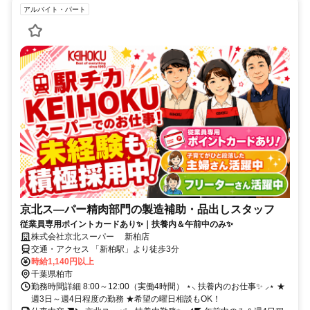
アルバイト・パート
京北ス―パー精肉部門の製造補助・品出しスタッフ
従業員専用ポイントカードあり✨｜扶養内＆午前中のみ✨
株式会社京北スーパー 新柏店
交通・アクセス 「新柏駅」より徒歩3分
時給1,140円以上
千葉県柏市
勤務時間詳細 8:00～12:00（実働4時間） ⋆⸜ 扶養内のお仕事✨ ⸝⋆ ★
週3日～週4日程度の勤務 ★希望の曜日相談もOK！