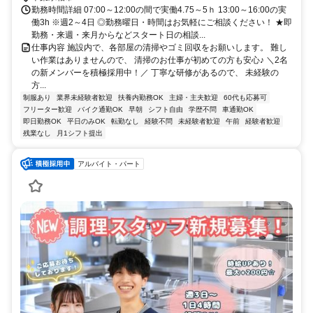
勤務時間詳細 07:00～12:00の間で実働4.75～5ｈ 13:00～16:00の実
働3h ※週2～4日 ◎勤務曜日・時間はお気軽にご相談ください！ ★即
勤務・来週・来月からなどスタート日の相談...
仕事内容 施設内で、各部屋の清掃やゴミ回収をお願いします。 難し
い作業はありませんので、 清掃のお仕事が初めての方も安心♪ ＼2名
の新メンバーを積極採用中！／ 丁寧な研修があるので、 未経験の
方...
制服あり
業界未経験者歓迎
扶養内勤務OK
主婦・主夫歓迎
60代も応募可
フリーター歓迎
バイク通勤OK
早朝
シフト自由
学歴不問
車通勤OK
即日勤務OK
平日のみOK
転勤なし
経験不問
未経験者歓迎
午前
経験者歓迎
残業なし
月1シフト提出
アルバイト・パート