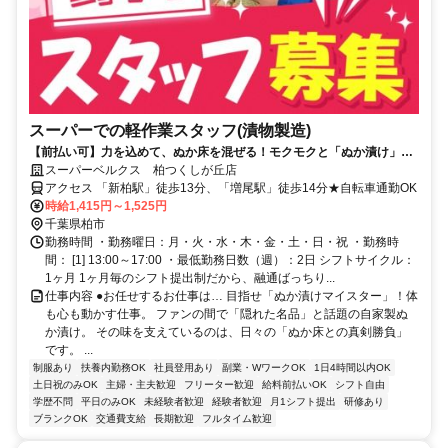
スーパーでの軽作業スタッフ(漬物製造)
【前払い可】力を込めて、ぬか床を混ぜる！モクモクと「ぬか漬け」を
作る仕事◎＜週2日＆3h～OK＞
スーパーベルクス 柏つくしが丘店
アクセス 「新柏駅」徒歩13分、「増尾駅」徒歩14分★自転車通勤OK
時給1,415円～1,525円
千葉県柏市
勤務時間 ・勤務曜日：月・火・水・木・金・土・日・祝 ・勤務時
間： [1] 13:00～17:00 ・最低勤務日数（週）：2日 シフトサイクル：
1ヶ月 1ヶ月毎のシフト提出制だから、融通ばっちり...
仕事内容 ●お任せするお仕事は… 目指せ「ぬか漬けマイスター」！体
も心も動かす仕事。 ファンの間で「隠れた名品」と話題の自家製ぬ
か漬け。 その味を支えているのは、日々の「ぬか床との真剣勝負」
です。 ...
制服あり
扶養内勤務OK
社員登用あり
副業・WワークOK
1日4時間以内OK
土日祝のみOK
主婦・主夫歓迎
フリーター歓迎
給料前払いOK
シフト自由
学歴不問
平日のみOK
未経験者歓迎
経験者歓迎
月1シフト提出
研修あり
ブランクOK
交通費支給
長期歓迎
フルタイム歓迎