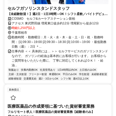
セルフガソリンスタンドスタッフ
【未経験歓迎！】週2日・1日3時間～OK！シフト柔軟／バイトデビュー
OK／社員割引／幅広いスキルが身につく
COSMO セルフ&カーケアステーション新柏
アクセス 東武野田線 増尾東口徒歩約12分 増尾駅から徒歩12分
時給1,250円以上
千葉県柏市
勤務時間 ・勤務曜日：月・火・水・木・金・土・日・祝 ・勤務時
間： [1] 09:30～19:00 [2] 09:30～18:30 [3] 10:00～19:00 ・最低勤務
日数（週）：2日 ＊...
仕事内容 ＜＜ 具体的には… ＞＞ セルフサービスのガソリンスタンド
なので、 ガソリンの給油は基本的にお客様が行います。 お客様から
ご質問等をいただいた際に、 丁寧に対応してくれればＯＫ！ ・給
油...
制服あり
扶養内勤務OK
社員登用あり
1日4時間以内OK
土日祝のみOK
主婦・主夫歓迎
フリーター歓迎
車通勤OK
平日のみOK
学生歓迎
未経験者歓迎
経験者歓迎
交通費支給
週2・3日からOK
シフト制
週4日以上OK
業務委託
医療医薬品の作成要領に基づいた資材審査業務
フルリモート求人！医療医薬品の資材審査業務【経験者のみ】