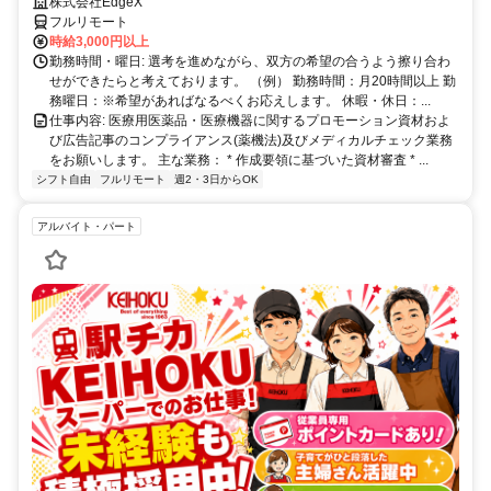
株式会社EdgeX
フルリモート
時給3,000円以上
勤務時間・曜日: 選考を進めながら、双方の希望の合うよう擦り合わ
せができたらと考えております。 （例） 勤務時間：月20時間以上 勤
務曜日：※希望があればなるべくお応えします。 休暇・休日：...
仕事内容: 医療用医薬品・医療機器に関するプロモーション資材およ
び広告記事のコンプライアンス(薬機法)及びメディカルチェック業務
をお願いします。 主な業務： * 作成要領に基づいた資材審査 * ...
シフト自由
フルリモート
週2・3日からOK
アルバイト・パート