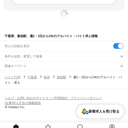
千葉県、新柏駅、週2・3日からOKのアルバイト・バイト求人情報
求人の詳細を表示
条件を追加・変更して検索
市区町村を追加・変更
関連キーワード
完全在宅ワーク 全国
シール貼り 在宅
現在地周辺
ガチャガチャ
犬カフェ
千葉県
駅を追加・変更
バイトTOP
千葉県
柏市
新柏駅
週2・3日からOKのアルバイト・バ
千葉県
すべて
イト・求人
千葉市
すべて
職種を追加・変更
JR武蔵野線
中央区
花見川区
稲毛区
若葉区
緑区
美浜区
南流山駅
新松戸駅
新八柱駅
東松戸駅
市川大野駅
船橋法典駅
西船橋駅
飲食・フードサービス
銚子市
市川市
船橋市
館山市
木更津市
松戸市
野田市
茂原市
成田市
佐倉市
東金市
特徴を追加・変更
飲食・フードサービス
すべて
ヘルプ・お問い合わせ
サイトマップ
利用規約・プライバシーポリシー
JR中央・総武線
旭市
習志野市
柏市
勝浦市
市原市
流山市
八千代市
我孫子市
鴨川市
鎌ケ谷市
ホールスタッフ
キッチンスタッフ
皿洗い・洗い場
精肉・鮮魚加工
給食調理
人気
[企業]求人広告の掲載相談
市川駅
本八幡駅
下総中山駅
西船橋駅
船橋駅
東船橋駅
津田沼駅
幕張本郷駅
幕張駅
君津市
富津市
浦安市
四街道市
袖ケ浦市
八街市
印西市
白井市
富里市
南房総市
雇用形態を追加・変更
パン屋（ベーカリー）
フードカウンター販売員
バー（BAR）・バーテンダー
日払いOK
高校生歓迎
学生歓迎
深夜の仕事
髪型・髪色自由
ひげOK
ネイルOK
新検見川駅
稲毛駅
西千葉駅
千葉駅
匝瑳市
香取市
山武市
いすみ市
大網白里市
印旛郡
香取郡
山武郡
長生郡
夷隅郡
新着求人を受け取る
飲食店補助（開店・閉店準備）
飲食店（店長・マネージャー）
ピアスOK
アルバイト・パート
履歴書不要
オープニングスタッフ
留学生・外国人活躍中
安房郡
都道府県を変更
営業・販売
JR総武本線
勤務期間
正社員
市川駅
船橋駅
津田沼駅
稲毛駅
千葉駅
東千葉駅
都賀駅
四街道駅
物井駅
佐倉駅
営業・販売
すべて
短期
契約社員
単発・1日OK
長期
期間限定（春夏冬休み等）
南酒々井駅
榎戸駅
八街駅
日向駅
成東駅
松尾駅
横芝駅
飯倉駅
八日市場駅
干潟駅
旭駅
営業
テレフォンアポインター（テレアポ）
ルートセールス
コンビニ
シフト
派遣社員