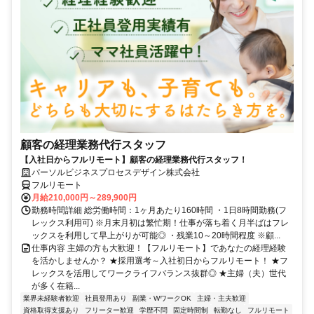
顧客の経理業務代行スタッフ
【入社日からフルリモート】顧客の経理業務代行スタッフ！
パーソルビジネスプロセスデザイン株式会社
フルリモート
月給210,000円～289,900円
勤務時間詳細 総労働時間：1ヶ月あたり160時間 ・1日8時間勤務(フ
レックス利用可) ※月末月初は繁忙期！仕事が落ち着く月半ばはフレ
ックスを利用して早上がりが可能◎ ・残業10～20時間程度 ※顧...
仕事内容 主婦の方も大歓迎！【フルリモート】であなたの経理経験
を活かしませんか？ ★採用選考～入社初日からフルリモート！ ★フ
レックスを活用してワークライフバランス抜群◎ ★主婦（夫）世代
が多く在籍...
業界未経験者歓迎
社員登用あり
副業・WワークOK
主婦・主夫歓迎
資格取得支援あり
フリーター歓迎
学歴不問
固定時間制
転勤なし
フルリモート