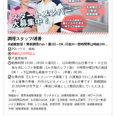
調理スタッフ/遅番
未経験歓迎！簡単調理のみ！週3日～OK♪日祝や一部時間帯は時給100円
UP♪
PDハウス 南柏
時給1,230円以上
千葉県柏市
勤務時間 15:00～19:00 ※週3日～、1日4時間のお仕事です！ ※土日
祝を含むシフト制勤務（1か月毎のシフト制） ※時間や曜日等の相談
OK！ ＜下記時間も募集中です◎＞ （早番）06:00...
仕事内容 【スタートメンバー大募集！】 介護施設でのご入居者様へ
の お食事の準備・片付けなどをメインとするお仕事です！ 勤務開始
日:2026年10月予定！（事前に研修として数回出勤していただきま
す）...
制服あり
業界未経験者歓迎
ランチタイム
扶養内勤務OK
副業・WワークOK
1日4時間以内OK
土日祝のみOK
主婦・主夫歓迎
60代も応募可
フリーター歓迎
バイク通勤OK
早朝
シフト自由
学歴不問
学生歓迎
経験不問
未経験者歓迎
午前
経験者歓迎
有資格者歓迎