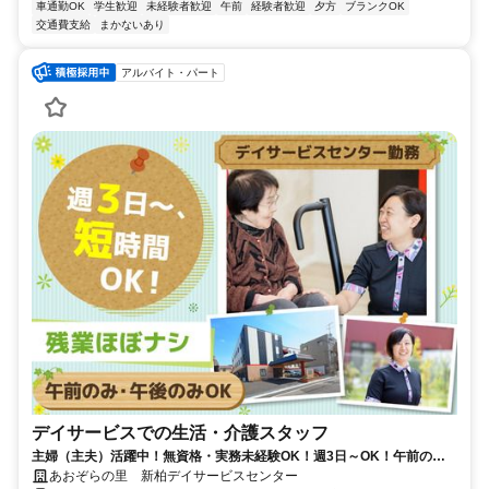
車通勤OK
学生歓迎
未経験者歓迎
午前
経験者歓迎
夕方
ブランクOK
交通費支給
まかないあり
アルバイト・パート
デイサービスでの生活・介護スタッフ
主婦（主夫）活躍中！無資格・実務未経験OK！週3日～OK！午前のみ
＆午後のみの短時間も可◎
あおぞらの里 新柏デイサービスセンター