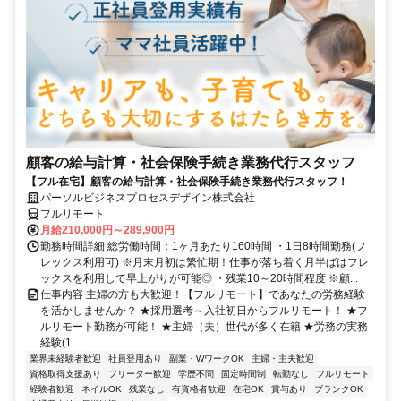
顧客の給与計算・社会保険手続き業務代行スタッフ
【フル在宅】顧客の給与計算・社会保険手続き業務代行スタッフ！
パーソルビジネスプロセスデザイン株式会社
フルリモート
月給210,000円～289,900円
勤務時間詳細 総労働時間：1ヶ月あたり160時間 ・1日8時間勤務(フ
レックス利用可) ※月末月初は繁忙期！仕事が落ち着く月半ばはフレ
ックスを利用して早上がりが可能◎ ・残業10～20時間程度 ※顧...
仕事内容 主婦の方も大歓迎！【フルリモート】であなたの労務経験
を活かしませんか？ ★採用選考～入社初日からフルリモート！ ★フ
ルリモート勤務が可能！ ★主婦（夫）世代が多く在籍 ★労務の実務
経験(1...
業界未経験者歓迎
社員登用あり
副業・WワークOK
主婦・主夫歓迎
資格取得支援あり
フリーター歓迎
学歴不問
固定時間制
転勤なし
フルリモート
経験者歓迎
ネイルOK
残業なし
有資格者歓迎
在宅OK
賞与あり
ブランクOK