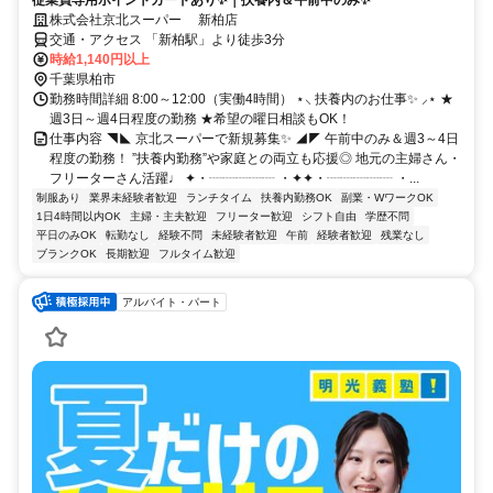
従業員専用ポイントカードあり✨｜扶養内＆午前中のみ✨
株式会社京北スーパー 新柏店
交通・アクセス 「新柏駅」より徒歩3分
時給1,140円以上
千葉県柏市
勤務時間詳細 8:00～12:00（実働4時間） ⋆⸜ 扶養内のお仕事✨ ⸝⋆ ★
週3日～週4日程度の勤務 ★希望の曜日相談もOK！
仕事内容 ◥◣ 京北スーパーで新規募集✨ ◢◤ 午前中のみ＆週3～4日
程度の勤務！ ”扶養内勤務”や家庭との両立も応援◎ 地元の主婦さん・
フリーターさん活躍♩ ✦・┈┈┈┈┈ ・✦✦・┈┈┈┈┈ ・...
制服あり
業界未経験者歓迎
ランチタイム
扶養内勤務OK
副業・WワークOK
1日4時間以内OK
主婦・主夫歓迎
フリーター歓迎
シフト自由
学歴不問
平日のみOK
転勤なし
経験不問
未経験者歓迎
午前
経験者歓迎
残業なし
ブランクOK
長期歓迎
フルタイム歓迎
アルバイト・パート