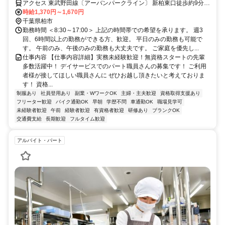
アクセス 東武野田線〔アーバンパークライン〕 新柏東口徒歩約9分、
ＪＲ常磐線 南柏東口徒歩約15分、東武野田線〔アーバンパークライ
時給1,370円～1,670円
ン〕 増尾西口徒歩約25分 新柏駅から徒歩8分＊車・バイク通勤可/駐
千葉県柏市
車場有
勤務時間 ＜8:30～17:00＞ 上記の時間帯での希望を承ります。 週3
回、6時間以上の勤務ができる方、歓迎。 平日のみの勤務も可能で
す。 午前のみ、午後のみの勤務も大丈夫です。 ご家庭を優先し...
仕事内容 【仕事内容詳細】実務未経験歓迎！無資格スタートの先輩
多数活躍中！ デイサービスでのパート職員さんの募集です！ ご利用
者様が接してほしい職員さんに ぜひお越し頂きたいと考えておりま
す！ 資格...
制服あり
社員登用あり
副業・WワークOK
主婦・主夫歓迎
資格取得支援あり
フリーター歓迎
バイク通勤OK
早朝
学歴不問
車通勤OK
職場見学可
未経験者歓迎
午前
経験者歓迎
有資格者歓迎
研修あり
ブランクOK
交通費支給
長期歓迎
フルタイム歓迎
アルバイト・パート