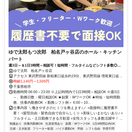
ゆで太郎もつ次郎 柏名戸ヶ谷店のホール・キッチン
パート
週3日～＆1日3時間～相談可！短時間・フルタイムなどシフト多数◎髪
型自由・履歴書不要
ゆで太郎 柏名戸ヶ谷店
アクセス 東武野田線 新柏東口徒歩約19分、東武野田線 増尾東口徒歩
約25分、ＪＲ常磐線 柏南口(東)徒歩約29分
時給1,140円～1,500円
千葉県柏市
勤務時間 06:00～23:00 ※上記時間内で1日3時間～相談OK ※週3日
～、勤務日数・曜日相談OK ★副業・WワークOK ★時短・短時間勤
務、扶養内勤務OK ＜勤務シフト例＞ 6:00～10...
仕事内容 ＼働きやすさのヒミツを教えます♪／ ○面接時に履歴書不
要！ ○髪型自由・髪色自由で自分らしく☆ ○美味しいまかないあり♪ ○
フルタイム・土日勤務できる方歓迎 ○女性スタッフも多数活躍中！ ...
制服あり
扶養内勤務OK
社員登用あり
副業・WワークOK
1日4時間以内OK
主婦・主夫歓迎
フリーター歓迎
バイク通勤OK
早朝
シフト自由
学歴不問