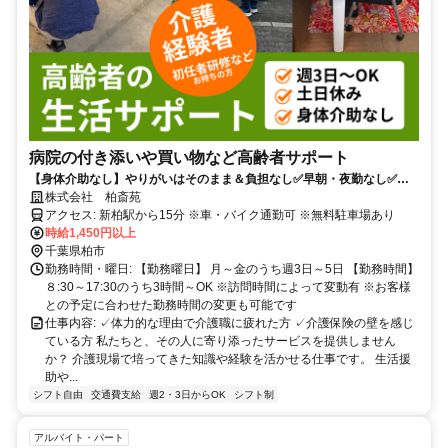
病院の付き添いや買い物など高齢者サポート
【身体介助なし】やりがいはそのまま＆負担なし✅早朝・夜勤なし✅週
３日～OK
株式会社 柏斎苑
アクセス: 新柏駅から15分 ※車・バイク通勤可 ※無料駐車場あり
時給1,450円以上
千葉県柏市
勤務時間・曜日: 【勤務曜日】 月～金のうち週3日～5日 【勤務時間】
８:30～17:30のうち3時間～OK ※訪問時間によって変動有 ※お客様
との予定に合わせた勤務時間の変更も可能です
仕事内容: ✓体力的な理由で介護職に疲れた方 ✓介護保険の壁を感じ
ている方 私たちと、その人に寄り添ったサービスを提供しません
か？ 介護現場で培ってきた知識や経験を活かせる仕事です。 生活援
助や...
シフト自由
交通費支給
週2・3日からOK
シフト制
アルバイト・パート