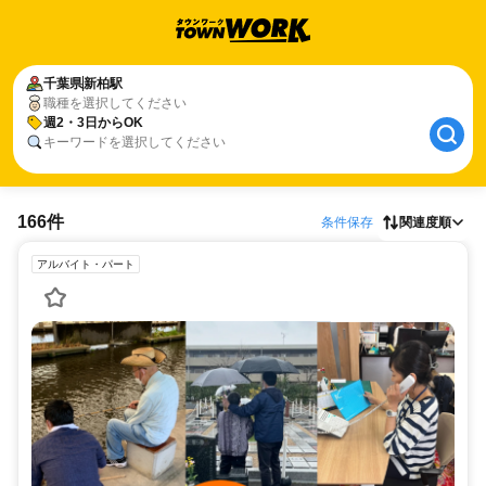
千葉県
新柏駅
職種を選択してください
週2・3日からOK
キーワードを選択してください
166件
条件保存
関連度順
アルバイト・パート