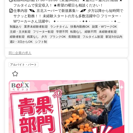
フルタイムで安定収入！ ★希望の曜日も相談ください！
仕事内容 ◥◣ 京北スーパーで新規募集✨ ◢◤ 夕方以降から短時間で
サクッと勤務！！ 未経験スタートの方も多数活躍中◎ フリーター・
Wワーカーさん活躍中♩ ✦・┈┈┈┈┈ ・✦✦・┈┈┈┈┈ ・✦ ...
制服あり
業界未経験者歓迎
ランチタイム
扶養内勤務OK
副業・WワークOK
主婦・主夫歓迎
フリーター歓迎
学歴不問
転勤なし
経験不問
未経験者歓迎
経験者歓迎
残業なし
夕方
ブランクOK
長期歓迎
フルタイム歓迎
駅近5分以内
週2・3日からOK
シフト制
同じ企業の求人
アルバイト・パート