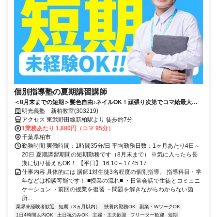
個別指導塾の夏期講習講師
＜8月末までの短期＞髪色自由♪ネイルOK！頑張り次第でコマ給最大
3000円！得意科目で先生デビュー！未経験が活躍中の塾講師◎週１回～
明光義塾 新柏教室(303219)
OK（シフト自由）
アクセス 東武野田線新柏駅より 徒歩約7分
1業務あたり 1,880円（コマ 95分）
千葉県柏市
勤務時間 実働時間：1時間35分/日 平均勤務日数：1ヶ月あたり4日～
20日 夏期講習期間の短期勤務です（8月末まで） ※気に入ったら長
期に切り替えもOK！ 【平日】 16:10～17:45 17...
仕事内容 具体的には 講師1対生徒3名程度の個別指導。 指導科目・学
年などは相談可能です！ ■授業の流れ■ ・日常会話で生徒とコミュニ
ケーション ・前回の授業を復習 ・問題を解きながらわからない箇
所...
業界未経験者歓迎
短期（3ヵ月以内）
扶養内勤務OK
副業・WワークOK
1日4時間以内OK
土日祝のみOK
主婦・主夫歓迎
フリーター歓迎
短期