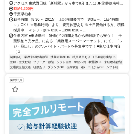
アクセス 東武野田線「新柏駅」から車で8分 または JR常磐線南柏駅
発「光が丘」バス停まで乗車約６分、下車後徒歩約３分
時給1,200円
千葉県柏市
勤務時間 ［8:30 ～ 20:15］ 上記時間帯内で「週3日～、1日4時間
～」OK！ ※勤務時間により、規定休憩あり ※土日祝働ける方、積極
採用中！ ≪シフト例≫ 8:30～13:00 8:30～...
仕事内容 ■車通勤可！研修が40時間あるから未経験でも安心！ 「千
葉県柏市光ケ丘」にある 「業務用スーパーマーケット」にて、 「レ
ジ・品出し」のアルバイト・パートを募集中です！ ■主な仕事内容
［ス...
制服あり
業界未経験者歓迎
扶養内勤務OK
社員登用あり
1日4時間以内OK
主婦・主夫歓迎
フリーター歓迎
シフト自由
学歴不問
車通勤OK
未経験者歓迎
交通費全額支給
研修あり
ブランクOK
長期歓迎
週2・3日からOK
シフト制
契約社員