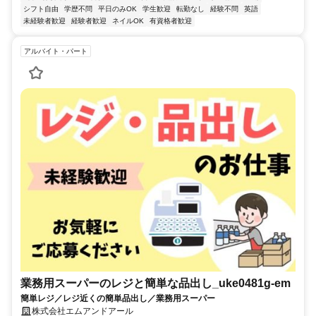
シフト自由
学歴不問
平日のみOK
学生歓迎
転勤なし
経験不問
英語
未経験者歓迎
経験者歓迎
ネイルOK
有資格者歓迎
アルバイト・パート
業務用スーパーのレジと簡単な品出し_uke0481g-em
簡単レジ／レジ近くの簡単品出し／業務用スーパー
株式会社エムアンドアール