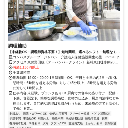
調理補助
【未経験OK・調理師資格不要！】短時間可。選べるシフト・無理なく安
定ワーク！
コンパスグループ・ジャパン 介護老人保健施設回生の里 39520_p
アクセス 東武野田線〔アーバンパークライン〕 新柏東口徒歩約20
分、東武野田線〔アーバンパークライン〕 増尾東口徒歩約26分、Ｊ
時給1,150円以上
Ｒ常磐線 柏南口(東)徒歩約30分
千葉県柏市
勤務時間 15:00～20:00 1日3時間～OK、平日と土日の内2日～/週 休
憩時間：6時間を超える労働に対して45分以上、8時間を超える労働
に対して1時間以上
仕事内容 未経験、ブランクありOK 厨房での食事の盛り付け、配膳・
下膳、食器洗浄、簡単な調理補助、食材の仕込み、厨房内清掃などを
担当します。専門的な調理は社員が行うため、未経験の方でも安心し
て働ける業...
制服あり
副業・WワークOK
60代も応募可
フリーター歓迎
バイク通勤OK
学歴不問
車通勤OK
転勤なし
経験不問
未経験者歓迎
経験者歓迎
夜間
有資格者歓迎
研修あり
夕方
ブランクOK
交通費支給
まかないあり
長期歓迎