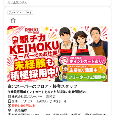
同じ企業の求人
アルバイト・パート
京北ス―パーのフロア・接客スタッフ
従業員専用ポイントカードあり✨夕方以降の短時間勤務✨
株式会社京北スーパー 新柏店
交通・アクセス 「新柏駅」より徒歩3分
時給1,400円以上
千葉県柏市
勤務時間詳細 17:00～20:00（実働3時間） ★週3日～週5日の勤務 ★