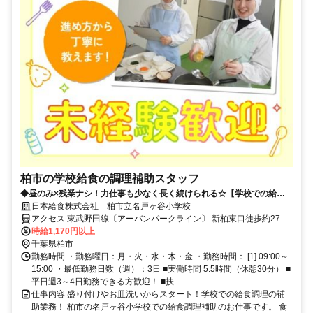
柏市の学校給食の調理補助スタッフ
◆昼のみ×残業ナシ！力仕事も少なく長く続けられる☆【学校での給食
調理補助】
日本給食株式会社 柏市立名戸ヶ谷小学校
アクセス 東武野田線〔アーバンパークライン〕 新柏東口徒歩約27
分、東武野田線〔アーバンパークライン〕 柏南口(東)徒歩約29分、Ｊ
時給1,170円以上
Ｒ常磐線 柏南口(東)徒歩約29分 東武野田線/新柏駅より車7分
千葉県柏市
勤務時間 ・勤務曜日：月・火・水・木・金 ・勤務時間： [1] 09:00～
15:00 ・最低勤務日数（週）：3日 ■実働時間 5.5時間（休憩30分） ■
平日週3～4日勤務できる方歓迎！ ■扶...
仕事内容 盛り付けやお皿洗いからスタート！学校での給食調理の補
助業務！ 柏市の名戸ヶ谷小学校での給食調理補助のお仕事です。 食