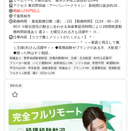
からスタート★待遇充実の大手企業◎
エームサービス株式会社 麗澤大学陸上競技部 (2244)
アクセス 東武野田線〔アーバンパークライン〕 新柏西口徒歩約18
分、ＪＲ常磐線/東京メトロ千代田線 南柏東口徒歩約19分、東武野田
時給1,230円以上
線〔アーバンパークライン〕 増尾西口徒歩約30分 ※住所から自動設
千葉県柏市
定しているため、MAPの位置がずれている場合がございます
勤務時間 ・最低勤務日数（週）：2日 【勤務時間】 (1)16：00～20：
00※ ※駅伝部生の動きに合わせる為食事提供時間により1時間程度勤
務時間前後あり 週２～ 土曜日入れる方も活躍中！ ※...
仕事内容 【ココで働くメリットがたくさん！】 ＊・
――――――――――――――――――・＊ ＜＜家庭と両立して働
く主婦(夫)さん活躍中＞＞ ◆業務経験やブランクのある方、大歓迎！
◆困った時はすぐ相談...
制服あり
業界未経験者歓迎
扶養内勤務OK
主婦・主夫歓迎
60代も応募可
フリーター歓迎
バイク通勤OK
給料前払いOK
シフト自由
学歴不問
車通勤OK
平日のみOK
学生歓迎
経験者歓迎
研修あり
ブランクOK
交通費支給
長期歓迎
フルタイム歓迎
週2・3日からOK
契約社員