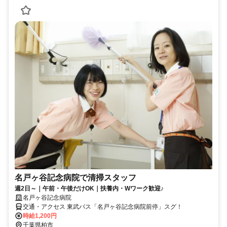
名戸ヶ谷記念病院で清掃スタッフ
週2日～｜午前・午後だけOK｜扶養内・Wワーク歓迎♪
名戸ヶ谷記念病院
交通・アクセス 東武バス「名戸ヶ谷記念病院前停」スグ！
時給1,200円
千葉県柏市