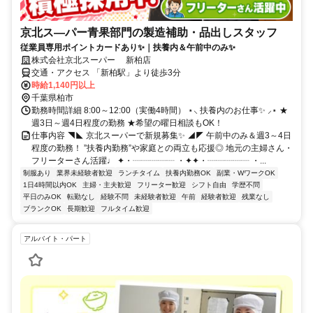
京北ス―パー青果部門の製造補助・品出しスタッフ
従業員専用ポイントカードあり✨｜扶養内＆午前中のみ✨
株式会社京北スーパー 新柏店
交通・アクセス 「新柏駅」より徒歩3分
時給1,140円以上
千葉県柏市
勤務時間詳細 8:00～12:00（実働4時間） ⋆⸜ 扶養内のお仕事✨ ⸝⋆ ★
週3日～週4日程度の勤務 ★希望の曜日相談もOK！
仕事内容 ◥◣ 京北スーパーで新規募集✨ ◢◤ 午前中のみ＆週3～4日
程度の勤務！ ”扶養内勤務”や家庭との両立も応援◎ 地元の主婦さん・
フリーターさん活躍♩ ✦・┈┈┈┈┈ ・✦✦・┈┈┈┈┈ ・...
制服あり
業界未経験者歓迎
ランチタイム
扶養内勤務OK
副業・WワークOK
1日4時間以内OK
主婦・主夫歓迎
フリーター歓迎
シフト自由
学歴不問
平日のみOK
転勤なし
経験不問
未経験者歓迎
午前
経験者歓迎
残業なし
ブランクOK
長期歓迎
フルタイム歓迎
アルバイト・パート