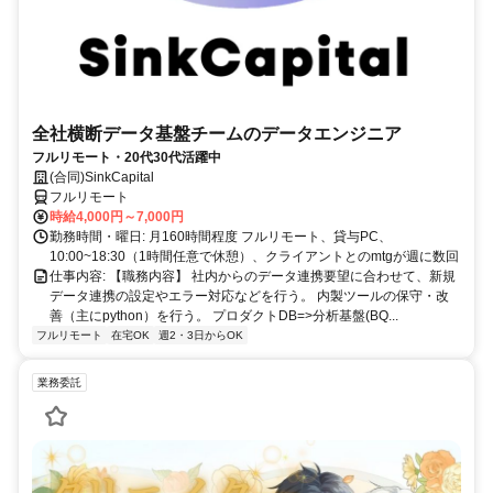
全社横断データ基盤チームのデータエンジニア
フルリモート・20代30代活躍中
(合同)SinkCapital
フルリモート
時給4,000円～7,000円
勤務時間・曜日: 月160時間程度 フルリモート、貸与PC、
10:00~18:30（1時間任意で休憩）、クライアントとのmtgが週に数回
仕事内容: 【職務内容】 社内からのデータ連携要望に合わせて、新規
データ連携の設定やエラー対応などを行う。 内製ツールの保守・改
善（主にpython）を行う。 プロダクトDB=>分析基盤(BQ...
フルリモート
在宅OK
週2・3日からOK
業務委託