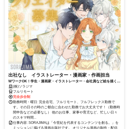
出社なし イラストレーター・漫画家・作画担当
WワークOK！学生・漫画家・イラストレーター・会社員など絵を描くこ
とがお好きな方を大募集！！
(株)ソラジマ
フルリモート
完全歩合制
勤務時間・曜日: 完全在宅、フルリモート、フルフレックス勤務で
す。その日その時のご都合に合わせた勤務でお大丈夫です！（勤務時
間申告などの必要なし） 他のお仕事、家事や育児など、忙しい日々
のスキマ時間...
仕事内容: SORAJIMAは「今世紀を代表するコンテンツを創る。」を
ミッションに掲げる漫画出版社です。 オリジナル漫画の制作・配信