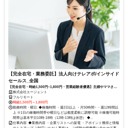
【完全在宅・業務委託】法人向けテレアポ/インサイド
セールス_全国
【完全在宅・時給1,500円~1,800円・営業経験者優遇】主婦やママさん
が活躍中！法人向けのテレアポ／インサイドセールス◆週2日～・出社
株式会社エージェント
ゼロ◎お休み調整OK！家庭と両立しながら続けられる♪
フルリモート
時給1,500円～1,800円
勤務時間・曜日: ◆稼働時間 ・週2日以上 ・月50時間~ ・週12時間以
上 ※1日の稼働時間帯や曜日などは都度柔軟に調整可能 ※稼働可能時
間帯は基本平日10時-18時（12時-13時は休憩） ◆...
仕事内容: ◆業務内容 ・企業リストへの架電 ・アポイント獲得と情報