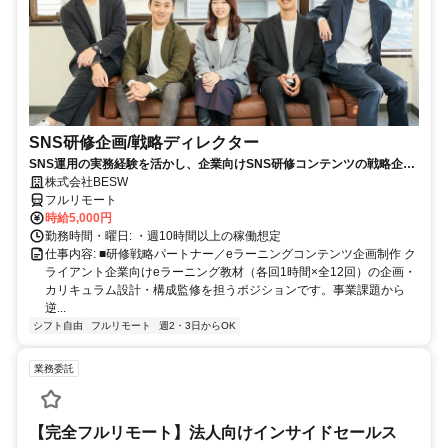
SNS研修企画/戦略ディレクター
SNS運用の実務経験を活かし、企業向けSNS研修コンテンツの戦略企
画・カリキュラム設計・監修を担う上流ポジションです。
株式会社BESW
フルリモート
時給5,000円
勤務時間・曜日: ・週10時間以上の稼働想定
仕事内容: ■研修戦略パートナー／eラーニングコンテンツ企画制作 ク
ライアント企業向けeラーニング教材（各回1時間×全12回）の企画・
カリキュラム設計・構成監修を担うポジションです。事業課題から
逆...
シフト自由
フルリモート
週2・3日からOK
業務委託
【完全フルリモート】法人向けインサイドセールス