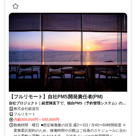
【フルリモート】自社PMS開発責任者(PM)
自社プロジェクト｜経営陣直下で、独自PMS（予約管理システム）の新
規開発を統括
株式会社銀波荘
フルリモート
月給300,000円～500,000円
勤務時間・曜日: ■想定稼働量の目安 週2〜3日 / 月40〜60時間程度 ※
業務委託契約のため、稼働時間や日数はご自身のスケジュールに合わ
せて柔軟に調整いただけます。 ※社内メンバーや外部開発ベ...