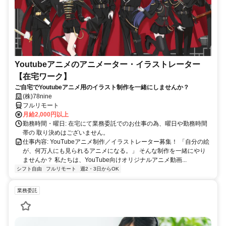
Youtubeアニメのアニメーター・イラストレーター
【在宅ワーク】
ご自宅でYoutubeアニメ用のイラスト制作を一緒にしませんか？
(株)78nine
フルリモート
月給2,000円以上
勤務時間・曜日: 在宅にて業務委託でのお仕事の為、曜日や勤務時間
帯の 取り決めはございません。
仕事内容: YouTubeアニメ制作／イラストレーター募集！ 「自分の絵
が、何万人にも見られるアニメになる。」 そんな制作を一緒にやり
ませんか？ 私たちは、YouTube向けオリジナルアニメ動画...
シフト自由
フルリモート
週2・3日からOK
業務委託