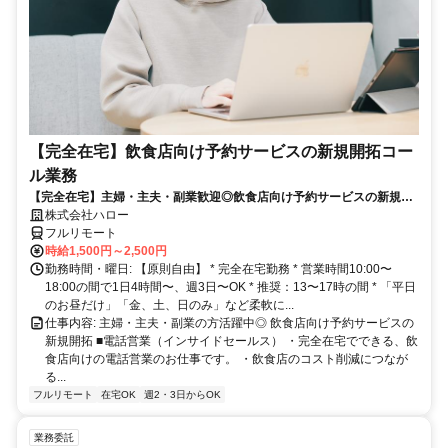
【完全在宅】飲食店向け予約サービスの新規開拓コー
ル業務
【完全在宅】主婦・主夫・副業歓迎◎飲食店向け予約サービスの新規開
拓
株式会社ハロー
フルリモート
時給1,500円～2,500円
勤務時間・曜日: 【原則自由】 * 完全在宅勤務 * 営業時間10:00〜
18:00の間で1日4時間〜、週3日〜OK * 推奨：13〜17時の間 * 「平日
のお昼だけ」「金、土、日のみ」など柔軟に...
仕事内容: 主婦・主夫・副業の方活躍中◎ 飲食店向け予約サービスの
新規開拓 ■電話営業（インサイドセールス） ・完全在宅でできる、飲
食店向けの電話営業のお仕事です。 ・飲食店のコスト削減につなが
る...
フルリモート
在宅OK
週2・3日からOK
業務委託