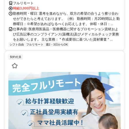
フルリモート
時給3,000円以上
勤務時間・曜日: 選考を進めながら、双方の希望の合うよう擦り合わ
せができたらと考えております。 （例） 勤務時間：月20時間以上 勤
務曜日：※希望があればなるべくお応えします。 休暇・休日：...
仕事内容: 医療用医薬品・医療機器に関するプロモーション資材およ
び広告記事のコンプライアンス(薬機法)及びメディカルチェック業務
をお願いします。 主な業務： * 作成要領に基づいた資材審査 * ...
シフト自由
フルリモート
週2・3日からOK
契約社員