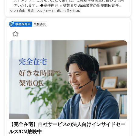
のトスアップ ご対応いただく案件は、ご経験や稼働量に合わせて案
内いたします。 ◆案件内容 人材業界やSaas業界の新規開拓案件...
シフト自由
英語
フルリモート
週2・3日からOK
業務委託
【完全在宅】自社サービスの法人向けインサイドセー
ルス/CM放映中