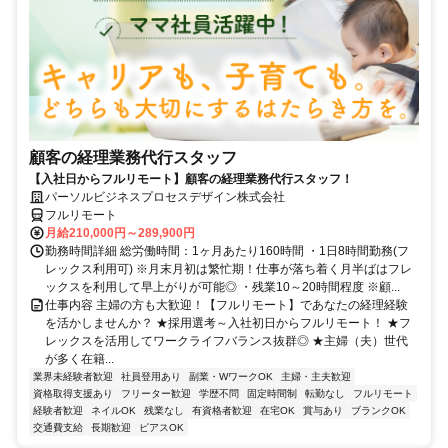
顧客の経理業務代行スタッフ
【入社日からフルリモート】顧客の経理業務代行スタッフ！
パーソルビジネスプロセスデザイン株式会社
フルリモート
月給210,000円～289,900円
勤務時間詳細 総労働時間：1ヶ月あたり160時間 ・1日8時間勤務(フ
レックス利用可) ※月末月初は繁忙期！仕事が落ち着く月半ばはフレ
ックスを利用して早上がりが可能◎ ・残業10～20時間程度 ※顧...
仕事内容 主婦の方も大歓迎！【フルリモート】であなたの経理経験
を活かしませんか？ ★採用選考～入社初日からフルリモート！ ★フ
レックスを活用してワークライフバランス抜群◎ ★主婦（夫）世代
が多く在籍...
業界未経験者歓迎
社員登用あり
副業・WワークOK
主婦・主夫歓迎
資格取得支援あり
フリーター歓迎
学歴不問
固定時間制
転勤なし
フルリモート
経験者歓迎
ネイルOK
残業なし
有資格者歓迎
在宅OK
賞与あり
ブランクOK
交通費支給
長期歓迎
ピアスOK