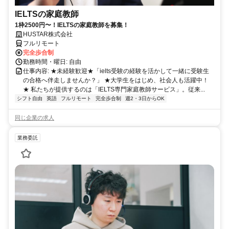
IELTSの家庭教師
1枠2500円〜！IELTSの家庭教師を募集！
HUSTAR株式会社
フルリモート
完全歩合制
勤務時間・曜日: 自由
仕事内容: ★未経験歓迎★「ielts受験の経験を活かして一緒に受験生
の合格へ伴走しませんか？」 ★大学生をはじめ、社会人も活躍中！
★ 私たちが提供するのは「IELTS専門家庭教師サービス」。従来...
シフト自由
英語
フルリモート
完全歩合制
週2・3日からOK
同じ企業の求人
業務委託