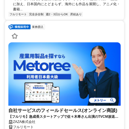
に加え、日本国内にとどまらず、海外にも作品を展開し、アニメ化・
書籍...
フルリモート
完全歩合制
週2・3日からOK
昇給あり
業務委託
自社サービスのフィールドセールス(オンライン商談)
【フルリモ】急成長スタートアップで佐々木希さん出演のTVCM放送中
の自社プロダクトを提案◎顧客課題の解決が得意な方急募│20～40代ま
ZAZA株式会社
で幅広く活躍
フルリモート