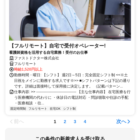
【フルリモート】自宅で受付オペレーター!
看護師資格を活用する自宅業務！受付のお仕事
ファストドクター株式会社
フルリモート
時給1,520円以上
勤務時間・曜日: 【シフト】 週2日～5日：完全固定シフト制 <<※土
日祝をメインに勤務する求人です※>> ■シフトパターンは下記の通り
です。詳細は面接時して採用後に決定します。 （記載パターン...
仕事内容: >> -------------------------------- 【主な仕事内容】 在宅医療を行
う医療機関の代わりに ・休診日の電話対応 ・問診聴取や往診の手配
・医療相談 ・往...
固定時間制
フルリモート
在宅OK
シフト制
前へ
次へ
1
2
3
4
この条件の新着求人を受け取る