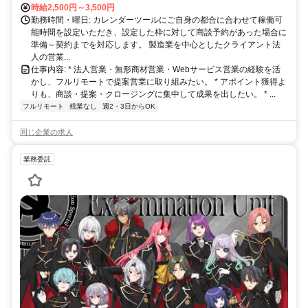
時給2,500円～3,500円
勤務時間・曜日: カレンダーツールにご自身の都合に合わせて稼働可
能時間を設定いただき、設定した枠に対して商談予約があった場合に
準備～契約までを対応します。 製造業を中心としたクライアント法
人の営業...
仕事内容: * 法人営業・無形商材営業・Webサービス営業の経験を活
かし、フルリモートで提案営業に取り組みたい。 * アポイント獲得よ
りも、商談・提案・クロージングに集中して成果を出したい。 * ...
フルリモート
残業なし
週2・3日からOK
同じ企業の求人
業務委託