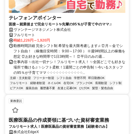
テレフォンアポインター
面接～就業後まで完全リモート✨先輩の95％が子育て中のママ♫
ヴァンテージマネジメント株式会社
フルリモート
時給1,226円～1,920円
勤務時間詳細 完全シフト制 希望を最大限考慮します♫ ⏰月～金でシ
フト自由！ （稼働目安時間： 9:00～17:00 ） ※週9時間以上の稼働を
想定 ⏰お好きな時間帯で1日3時間～！ ⏰平日のみの週...
仕事内容 ✨出社一切ナシ！フルリモート求人！ ✨全国どこでも好きな
場所で働ける♫ ✨シフト柔軟！1週間ごとの申告制 ✨今いるスタッフ
の95％が子育てママ ༶ ༶ ༶ ༶ ༶ ༶ ༶ ༶ ༶ ༶ ༶ ༶...
主婦・主夫歓迎
フリーター歓迎
シフト自由
学歴不問
即日勤務OK
フルリモート
経験者歓迎
ネイルOK
在宅OK
ブランクOK
長期歓迎
シフト制
ピアスOK
服装自由
履歴書不要
友達と応募OK
ひげOK
髪型・髪色自由
業務委託
医療医薬品の作成要領に基づいた資材審査業務
フルリモート求人！医療医薬品の資材審査業務【経験者のみ】
株式会社EdgeX