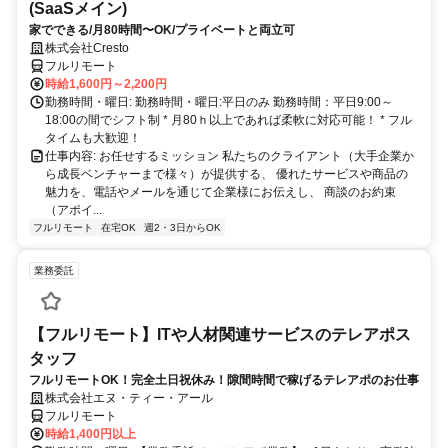
(SaaSメイン)
家でできる/月80時間〜OK/プライベートと両立可
株式会社Cresto
フルリモート
時給1,600円～2,200円
勤務時間・曜日: 勤務時間・曜日:平日のみ 勤務時間：平日9:00～
18:00の間でシフト制 * ​月80ｈ以上であれば柔軟に対応可能！ * フル
タイムも大歓迎！
仕事内容: お任せするミッション 私たちのクライアント（大手企業か
ら成長ベンチャーまで様々）が提供する、 優れたサービスや商品の
魅力を、電話やメールを通じて企業様にお伝えし、 商談のお約束
（アポイ...
フルリモート
在宅OK
週2・3日からOK
業務委託
【フルリモート】ITや人材関連サービスのテレアポス
タッフ
フルリモートOK！完全土日祝休み！隙間時間で稼げるテレアポのお仕事
株式会社エヌ・ティー・アール
フルリモート
時給1,400円以上