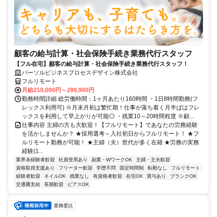
顧客の給与計算・社会保険手続き業務代行スタッフ
【フル在宅】顧客の給与計算・社会保険手続き業務代行スタッフ！
パーソルビジネスプロセスデザイン株式会社
フルリモート
月給210,000円～289,900円
勤務時間詳細 総労働時間：1ヶ月あたり160時間 ・1日8時間勤務(フ
レックス利用可) ※月末月初は繁忙期！仕事が落ち着く月半ばはフレ
ックスを利用して早上がりが可能◎ ・残業10～20時間程度 ※顧...
仕事内容 主婦の方も大歓迎！【フルリモート】であなたの労務経験
を活かしませんか？ ★採用選考～入社初日からフルリモート！ ★フ
ルリモート勤務が可能！ ★主婦（夫）世代が多く在籍 ★労務の実務
経験(1...
業界未経験者歓迎
社員登用あり
副業・WワークOK
主婦・主夫歓迎
資格取得支援あり
フリーター歓迎
学歴不問
固定時間制
転勤なし
フルリモート
経験者歓迎
ネイルOK
残業なし
有資格者歓迎
在宅OK
賞与あり
ブランクOK
交通費支給
長期歓迎
ピアスOK
業務委託