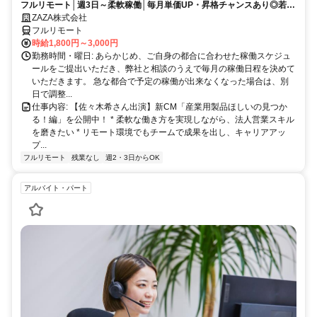
フルリモート│週3日～柔軟稼働│毎月単価UP・昇格チャンスあり◎若手
が次々成長中！
ZAZA株式会社
フルリモート
時給1,800円～3,000円
勤務時間・曜日: あらかじめ、ご自身の都合に合わせた稼働スケジュ
ールをご提出いただき、弊社と相談のうえで毎月の稼働日程を決めて
いただきます。 急な都合で予定の稼働が出来なくなった場合は、別
日で調整...
仕事内容: 【佐々木希さん出演】新CM「産業用製品ほしいの見つか
る！編」を公開中！ * 柔軟な働き方を実現しながら、法人営業スキル
を磨きたい * リモート環境でもチームで成果を出し、キャリアアッ
プ...
フルリモート
残業なし
週2・3日からOK
アルバイト・パート