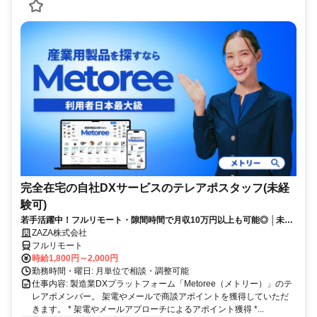
完全在宅の自社DXサービスのテレアポスタッフ(未経
験可)
若手活躍中！フルリモート・隙間時間で月収10万円以上も可能◎ │未経
験からインサイドセールスに挑戦
ZAZA株式会社
フルリモート
時給1,800円～2,000円
勤務時間・曜日: 月単位で相談・調整可能
仕事内容: 製造業DXプラットフォーム「Metoree（メトリー）」のテ
レアポメンバー。 架電やメールで商談アポイントを獲得していただ
きます。 * 架電やメールアプローチによるアポイント獲得 *...