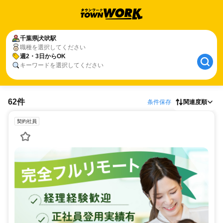
千葉県
犬吠駅
職種を選択してください
週2・3日からOK
キーワードを選択してください
62件
条件保存
関連度順
契約社員