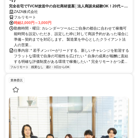
完全在宅でTVCM放送中の自社商材提案│法人商談未経験OK！20代～活
躍中◎顧客課題を解決する提案経験が積める環境
ZAZA株式会社
フルリモート
時給2,000円～3,000円
勤務時間・曜日: カレンダーツールにご自身の都合に合わせて稼働可
能時間を設定いただき、設定した枠に対して商談予約があった場合に
準備～契約までを対応します。 製造業を中心としたクライアント法
人の営業...
仕事内容: * 若手メンバーがリードする、新しいチャレンジを歓迎する
フラットな環境で自身の可能性を広げたい * 自身の成果が報酬に直結
する明確な評価制度がある環境で稼働したい * 完全リモートかつ柔...
フルリモート
残業なし
週2・3日からOK
業務委託