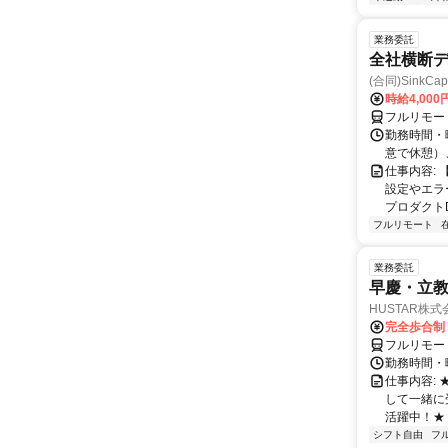
業務委託
全社横断
(合同)SinkCapi
時給4,000
フルリモー
勤務時間・曜
意で休憩）
仕事内容:
設定やエラ
プロダクトDB
フルリモート
業務委託
早慶・立教
HUSTAR株式
完全歩合制
フルリモー
勤務時間・曜
仕事内容:
して一緒に
活躍中！★
シフト自由
フ