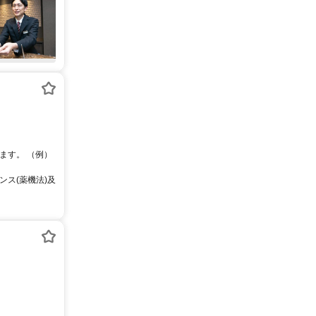
ます。 （例）
ス(薬機法)及