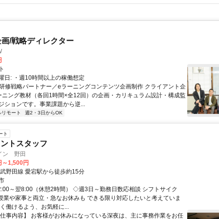
企画/戦略ディレクター
W
円
ト
曜日: ・週10時間以上の稼働想定
 ■研修戦略パートナー／eラーニングコンテンツ企画制作 クライアント企
ーニング教材（各回1時間×全12回）の企画・カリキュラム設計・構成監
ジションです。事業課題から逆...
ルリモート
週2・3日からOK
ート
ロントスタッフ
イン 野田
円～1,500円
東武野田線 愛宕駅から徒歩約15分
市
2:00～翌8:00（休憩2時間） ◇週3日～勤務日数応相談 シフトサイク
 授業や家事と両立・急なお休みも できる限り対応したいと考えていま
く働けるよう、お気軽に...
【仕事内容】 お客様がお休みになっている深夜は、主に事務作業をお任