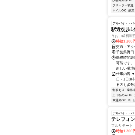
扶養内勤務OK
フリーター歓迎
ネイルOK
残業
アルバイト・パ
駅近徒歩1
うおい歯科医
時給1,20
交通・アク
千葉県野田
勤務時間詳細
可能です。
新しい環境
仕事内容 
日・1日3
る方も多数活
制服あり
業界
土日祝のみOK
車通勤OK
即日
アルバイト・パ
テレフォ
フルリモート 
時給1,200