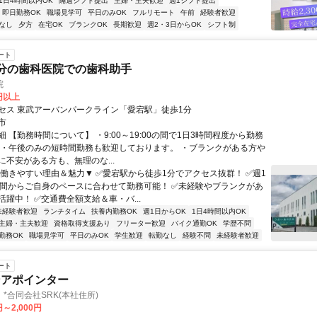
1日4時間以内OK
隔週シフト提出
主婦・主夫歓迎
週1シフト提出
即日勤務OK
職場見学可
平日のみOK
フルリモート
午前
経験者歓迎
なし
夕方
在宅OK
ブランクOK
長期歓迎
週2・3日からOK
シフト制
ート
分の歯科医院での歯科助手
院
0円以上
セス 東武アーバンパークライン「愛宕駅」徒歩1分
市
 【勤務時間について】 ・9:00～19:00の間で1日3時間程度から勤務
 ・午後のみの短時間勤務も歓迎しております。 ・ブランクがある方や
に不安がある方も、無理のな...
▼働きやすい理由＆魅力▼ ✅愛宕駅から徒歩1分でアクセス抜群！ ✅週1
時間からご自身のペースに合わせて勤務可能！ ✅未経験やブランクがあ
躍中！ ✅交通費全額支給＆車・バ...
未経験者歓迎
ランチタイム
扶養内勤務OK
週1日からOK
1日4時間以内OK
主婦・主夫歓迎
資格取得支援あり
フリーター歓迎
バイク通勤OK
学歴不問
勤務OK
職場見学可
平日のみOK
学生歓迎
転勤なし
経験不問
未経験者歓迎
ート
ンアポインター
*合同会社SRK(本社住所)
円～2,000円