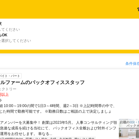
駅
してください
らOK
を選択してください
条件保
バイト・パート
サルファームのバックオフィススタッフ
ェクトリー
0円以上
ト
 10:00～19:00の間で1日3～4時間、週2～3日 ※上記時間帯の中で、
じた時間で勤務可能です。 ※勤務日数はご相談の上で決定しましょ
コアメンバーを大募集中！ 創業は2023年5月。 人事コンサルティング領
 急速な成長を続ける当社にて、 バックオフィス全般および対外インフ
運用をお任せします。 単なる...