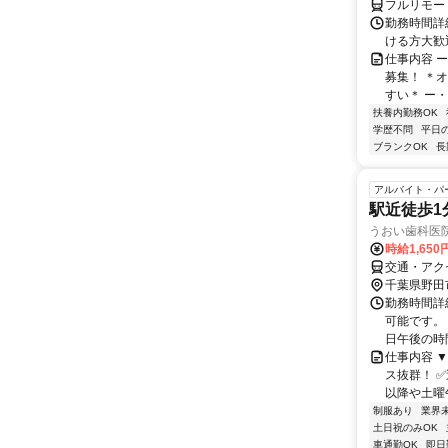
フルリモー
勤務時間詳細
ける方大歓
仕事内容 
募集！ ＊
すい＊ ー・
扶養内勤務OK
学歴不問
平日
ブランクOK
長
アルバイト・パ
駅近徒歩1
うおい歯科医
時給1,65
交通・アク
千葉県野田
勤務時間詳細
可能です。
日午後の時間
仕事内容 
ス抜群！ 
以降や土曜午
制服あり
業界
土日祝のみOK
車通勤OK
即日