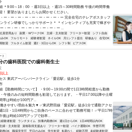
ト
 ＊9:00～18：00 ・週3日以上 ・週15～30時間勤務 午後の時間帯働
迎！ 要望がありましたらお聞かせください。
ー・ー・ー・ー・ー・ー・ー・ー・ー・ー 完全在宅のテレアポスタッフ
オンライン研修でしっかりサポート＊ ＊インセンティブも充実で稼ぎや
ー・ー・ー・ー・ー・ー・ー・ー・ー ...
社員登用あり
副業・WワークOK
主婦・主夫歓迎
フリーター歓迎
シフト自由
のみOK
フルリモート
経験者歓迎
ネイルOK
月1シフト提出
研修あり
在宅OK
期歓迎
フルタイム歓迎
週2・3日からOK
シフト制
ピアスOK
ート
分の歯科医院での歯科衛生士
院
0円以上
セス 東武アーバンパークライン「愛宕駅」徒歩1分
市
 【勤務時間について】 ・9:00～19:00の間で1日3時間程度から勤務
 ・午後のみの短時間勤務も歓迎しております。 ・平日17:00以降や土曜
帯は時給が100円ア...
▼働きやすい理由＆魅力▼ ✅東武野田線「愛宕駅」徒歩1分で通勤アクセ
✅週1日・1日4時間からご自身のペースに合わせて勤務可能！ ✅平日17時
後は時給100円アップで効率...
未経験者歓迎
ランチタイム
扶養内勤務OK
週1日からOK
1日4時間以内OK
主婦・主夫歓迎
資格取得支援あり
フリーター歓迎
バイク通勤OK
学歴不問
勤務OK
職場見学可
平日のみOK
学生歓迎
転勤なし
経験不問
未経験者歓迎