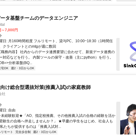
データ基盤チームのデータエンジニア
tal
円～7,000円
ト
日: 月160時間程度 フルリモート、貸与PC、10:00~18:30（1時間任
、クライアントとのmtgが週に数回
 【職務内容】 社内からのデータ連携要望に合わせて、新規データ連携の
ー対応などを行う。 内製ツールの保守・改善（主にpython）を行う。
=>分析基盤(BQ...
在宅OK
週2・3日からOK
向け総合型選抜対策(推薦入試)の家庭教師
会社
ト
日: 自由
 ★未経験歓迎★「AO、指定校推薦、その他推薦入試の合格の経験を活か
受験生の合格へ伴走しませんか？」 ★早慶の学生をはじめ、社会人も
 私たちが提供するのは「推薦入試対...
ルリモート
完全歩合制
週2・3日からOK