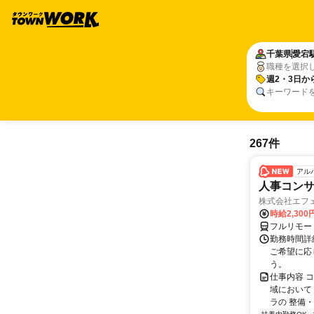
千葉県
愛宕
職種を選択
週2・3日か
キーワード
267件
アル
人事コン
株式会社エフ
時給2,30
フルリモー
勤務時間詳細
ご希望に応
う。
仕事内容 
域において
ラの 整備・