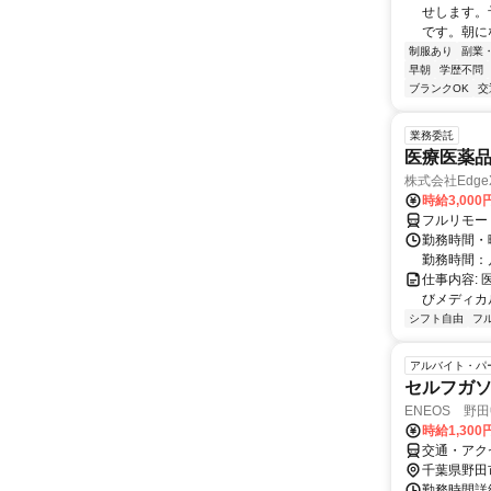
せします。
です。朝に
制服あり
副業
早朝
学歴不問
ブランクOK
交
業務委託
医療医薬
株式会社Edge
時給3,00
フルリモー
勤務時間・
勤務時間：
仕事内容:
びメディカル
シフト自由
フ
アルバイト・パ
セルフガ
ENEOS 野田
時給1,300
交通・アク
千葉県野田
勤務時間詳細