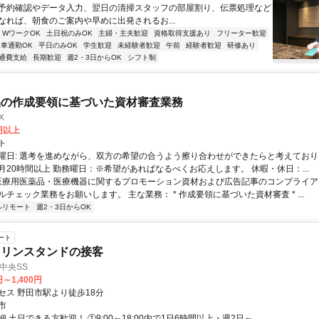
予約確認やデータ入力、翌日の清掃スタッフの部屋割り、伝票処理など
なれば、朝食のご案内や早めに出発されるお...
・WワークOK
土日祝のみOK
主婦・主夫歓迎
資格取得支援あり
フリーター歓迎
車通勤OK
平日のみOK
学生歓迎
未経験者歓迎
午前
経験者歓迎
研修あり
通費支給
長期歓迎
週2・3日からOK
シフト制
品の作成要領に基づいた資材審査業務
X
0円以上
ト
曜日: 選考を進めながら、双方の希望の合うよう擦り合わせができたらと考えており
月20時間以上 勤務曜日：※希望があればなるべくお応えします。 休暇・休日：...
 医療用医薬品・医療機器に関するプロモーション資材および広告記事のコンプライアン
チェック業務をお願いします。 主な業務： * 作成要領に基づいた資材審査 * ...
ルリモート
週2・3日からOK
ート
ソリンスタンドの接客
中央SS
円～1,400円
セス 野田市駅より徒歩18分
市
 土日できる方歓迎！ ①9:00～18:00内で1日6時間以上・週2日～