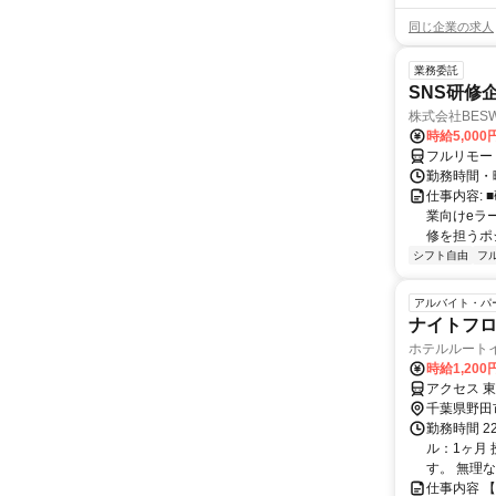
同じ企業の求人
業務委託
SNS研修
株式会社BES
時給5,000
フルリモー
勤務時間・
仕事内容:
業向けeラ
修を担うポ
シフト自由
フ
アルバイト・パ
ナイトフ
ホテルルート
時給1,200
アクセス 
千葉県野田
勤務時間 2
ル：1ヶ月
す。 無理な
仕事内容 