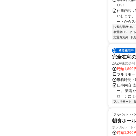
OK！
仕事内容 
いします。
ートからスタ
扶養内勤務OK
車通勤OK
平日
交通費支給
長
完全在宅の
ZAZA株式会社
時給1,800
フルリモー
勤務時間・
仕事内容: 
ー。 架電
ローチによる
フルリモート
アルバイト・パ
朝食ホー
ホテルルート
時給1,200