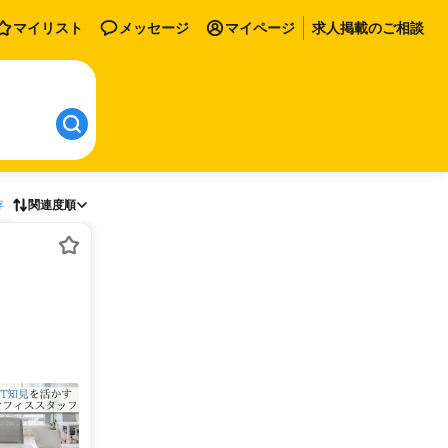
マイリスト
メッセージ
マイページ
求人掲載のご相談
存
関連度順