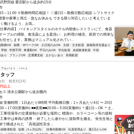
東武野田線 愛宕駅から徒歩約15分
市
:15～11:00 ※勤務時間応相談！ ◇週2日～勤務日数応相談 シフトサイク
 授業や家事と両立・急なお休みも できる限り対応したいと考えていま
く働けるよう、お気...
【仕事内容】 バイキングスタイルのホテル内朝食レストランにて、食器
テーブルの掃除、食洗器による皿洗い、お料理の補充、厨房での簡単な
お任せします。業務はマニュアル化されてい...
内勤務OK
副業・WワークOK
土日祝のみOK
主婦・主夫歓迎
資格取得支援あり
早朝
学歴不問
車通勤OK
平日のみOK
学生歓迎
未経験者歓迎
午前
修あり
ブランクOK
交通費支給
まかないあり
長期歓迎
アルバイト・パート
スタッフ
社 柏支社[14]
0円以上
セス 清水公園駅から徒歩圏内
市
 実働時間：1日あたり8時間 平均勤務日数：1ヶ月あたり4日 〜 20日
00～17:00(実働8h) ■■夜勤■■20:00～5:00(実働8h) ＊週1日～OK ＊土...
・工事現場等の交通規制が必要な場所に 標識や、カラーコーン等の規制
・工事中は車両の誘導 ・終了したら速やかに規制帯を撤去。 蛍光生地と
で構成された 「高視認性安全...
未経験者歓迎
短期（3ヵ月以内）
扶養内勤務OK
社員登用あり
週1日からOK