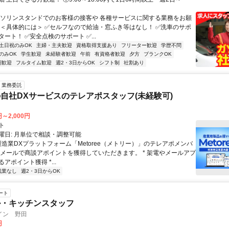
ガソリンスタンドでのお客様の接客や 各種サービスに関する業務をお願
 ＜具体的には＞ ✅セルフなので給油・窓ふき等はなし！ ✅洗車のサポ
ート！ ✅安全点検のサポート ✅...
土日祝のみOK
主婦・主夫歓迎
資格取得支援あり
フリーター歓迎
学歴不問
のみOK
学生歓迎
未経験者歓迎
午前
有資格者歓迎
夕方
ブランクOK
期歓迎
フルタイム歓迎
週2・3日からOK
シフト制
社割あり
業務委託
自社DXサービスのテレアポスタッフ(未経験可)
円～2,000円
ト
曜日: 月単位で相談・調整可能
製造業DXプラットフォーム「Metoree（メトリー）」のテレアポメンバ
やメールで商談アポイントを獲得していただきます。 * 架電やメールアプ
アポイント獲得 *...
残業なし
週2・3日からOK
ート
ル・キッチンスタッフ
イン 野田
円