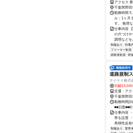
アクセス 
千葉県野田
勤務時間 5
ル：1ヶ月
す。 無理な
仕事内容 
の片づけや
調理などを
制服あり
扶養
フリーター歓迎
経験者歓迎
研
道路規制
テイケイ株式会
日給14,50
交通・アク
千葉県野田
勤務時間詳細
■■日勤■■8:
仕事内容 
帯を設置 
再帰性反射材
制服あり
業界