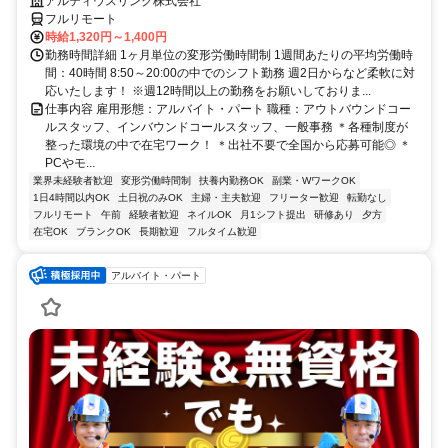
アルティウスリンク株式会社
フルリモート
時給1,320円～1,400円
勤務時間詳細 1ヶ月単位の変形労働時間制 1週間あたりの平均労働時
間：40時間 8:50～20:00の中でのシフト勤務 週2日からなど柔軟に対
応いたします！ ※週12時間以上の勤務をお願いしておりま...
仕事内容 雇用形態：アルバイト・パート 職種：アウトバウンドコー
ルスタッフ、インバウンドコールスタッフ、一般事務 ＊各種制度が
整った環境の中で在宅ワーク！ ＊出社不要で全国から応募可能◎ ＊
PCやモ...
業界未経験者歓迎
変形労働時間制
扶養内勤務OK
副業・WワークOK
1日4時間以内OK
土日祝のみOK
主婦・主夫歓迎
フリーター歓迎
転勤なし
フルリモート
午前
経験者歓迎
ネイルOK
月1シフト提出
研修あり
夕方
在宅OK
ブランクOK
長期歓迎
フルタイム歓迎
アルバイト・パート