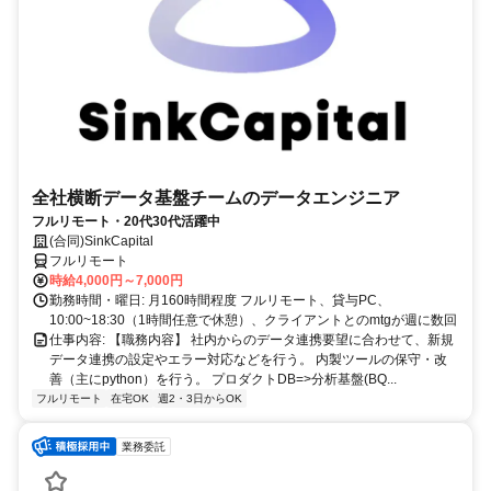
全社横断データ基盤チームのデータエンジニア
フルリモート・20代30代活躍中
(合同)SinkCapital
フルリモート
時給4,000円～7,000円
勤務時間・曜日: 月160時間程度 フルリモート、貸与PC、
10:00~18:30（1時間任意で休憩）、クライアントとのmtgが週に数回
仕事内容: 【職務内容】 社内からのデータ連携要望に合わせて、新規
データ連携の設定やエラー対応などを行う。 内製ツールの保守・改
善（主にpython）を行う。 プロダクトDB=>分析基盤(BQ...
フルリモート
在宅OK
週2・3日からOK
業務委託