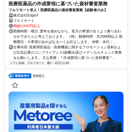
医療医薬品の作成要領に基づいた資材審査業務
フルリモート求人！医療医薬品の資材審査業務【経験者のみ】
株式会社EdgeX
フルリモート
時給3,000円以上
勤務時間・曜日: 選考を進めながら、双方の希望の合うよう擦り合わ
せができたらと考えております。 （例） 勤務時間：月20時間以上 勤
務曜日：※希望があればなるべくお応えします。 休暇・休日：...
仕事内容: 医療用医薬品・医療機器に関するプロモーション資材およ
び広告記事のコンプライアンス(薬機法)及びメディカルチェック業務
をお願いします。 主な業務： * 作成要領に基づいた資材審査 * ...
シフト自由
フルリモート
週2・3日からOK
業務委託