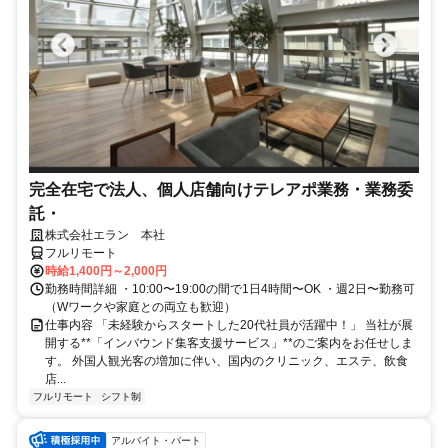
完全在宅で法人、個人店舗向けテレアポ業務・業務委
託・
株式会社エラン 本社
フルリモート
時給1,400円～2,000円
勤務時間詳細 ・10:00〜19:00の間で1日4時間〜OK ・週2日〜勤務可
（Wワークや家庭との両立も歓迎）
仕事内容 「未経験からスタートした20代社員が活躍中！」 当社が展
開する**「インバウンド集客支援サービス」**のご案内をお任せしま
す。 外国人観光客の増加に伴い、国内のクリニック、エステ、飲食
店...
フルリモート
シフト制
アルバイト・パート