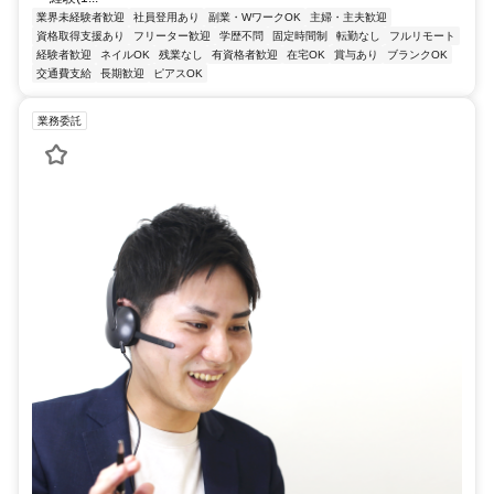
業界未経験者歓迎
社員登用あり
副業・WワークOK
主婦・主夫歓迎
資格取得支援あり
フリーター歓迎
学歴不問
固定時間制
転勤なし
フルリモート
経験者歓迎
ネイルOK
残業なし
有資格者歓迎
在宅OK
賞与あり
ブランクOK
交通費支給
長期歓迎
ピアスOK
業務委託