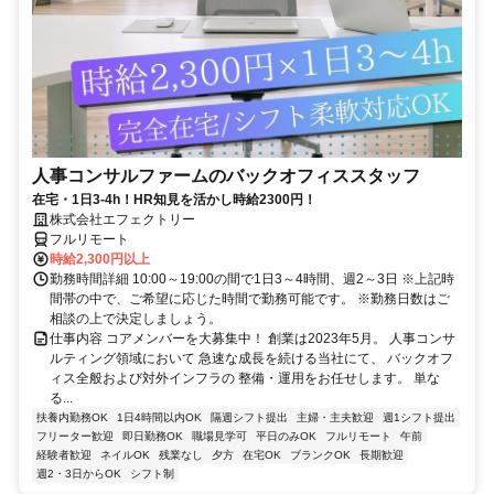
人事コンサルファームのバックオフィススタッフ
在宅・1日3-4h！HR知見を活かし時給2300円！
株式会社エフェクトリー
フルリモート
時給2,300円以上
勤務時間詳細 10:00～19:00の間で1日3～4時間、週2～3日 ※上記時
間帯の中で、ご希望に応じた時間で勤務可能です。 ※勤務日数はご
相談の上で決定しましょう。
仕事内容 コアメンバーを大募集中！ 創業は2023年5月。 人事コンサ
ルティング領域において 急速な成長を続ける当社にて、 バックオフ
ィス全般および対外インフラの 整備・運用をお任せします。 単な
る...
扶養内勤務OK
1日4時間以内OK
隔週シフト提出
主婦・主夫歓迎
週1シフト提出
フリーター歓迎
即日勤務OK
職場見学可
平日のみOK
フルリモート
午前
経験者歓迎
ネイルOK
残業なし
夕方
在宅OK
ブランクOK
長期歓迎
週2・3日からOK
シフト制