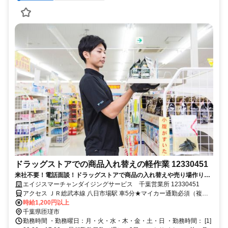
ドラッグストアでの商品入れ替えの軽作業 12330451
来社不要！電話面談！ドラッグストアで商品の入れ替えや売り場作りを
行う簡単軽作業
エイジスマーチャンダイジングサービス 千葉営業所 12330451
アクセス ＪＲ総武本線 八日市場駅 車5分★マイカー通勤必須（複数
店舗を巡回するため）
時給1,200円以上
千葉県匝瑳市
勤務時間 ・勤務曜日：月・火・水・木・金・土・日 ・勤務時間： [1]