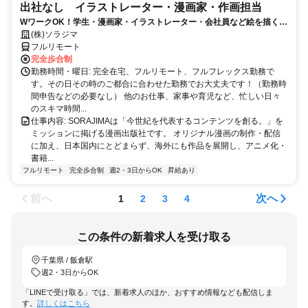
出社なし イラストレーター・漫画家・作画担当
WワークOK！学生・漫画家・イラストレーター・会社員など絵を描くこ
とがお好きな方を大募集！！
(株)ソラジマ
フルリモート
完全歩合制
勤務時間・曜日: 完全在宅、フルリモート、フルフレックス勤務で
す。その日その時のご都合に合わせた勤務でお大丈夫です！（勤務時
間申告などの必要なし） 他のお仕事、家事や育児など、忙しい日々
のスキマ時間...
仕事内容: SORAJIMAは「今世紀を代表するコンテンツを創る。」を
ミッションに掲げる漫画出版社です。 オリジナル漫画の制作・配信
に加え、日本国内にとどまらず、海外にも作品を展開し、アニメ化・
書籍...
フルリモート
完全歩合制
週2・3日からOK
昇給あり
前へ
次へ
1
2
3
4
この条件の新着求人を受け取る
千葉県 / 飯倉駅
週2・3日からOK
「LINEで受け取る」では、新着求人のほか、おすすめ情報なども配信しま
す。
詳しくはこちら