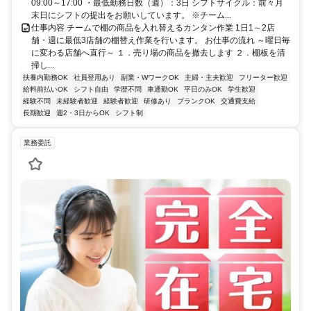
09:00～17:00 ・最低勤務日数（週）：3日 シフトサイクル：前々月
末日にシフトの提出をお願いしています。 ※チーム...
仕事内容 チームで棚の商品を入れ替えるカンタン作業 1日1～2店
舗・週に最低3店舗の棚替え作業を行います。 お仕事の流れ ～曜日毎
に変わる店舗へ直行～ １．売り場の商品を撤去します ２．棚板を清
掃し...
扶養内勤務OK
社員登用あり
副業・WワークOK
主婦・主夫歓迎
フリーター歓迎
給料前払いOK
シフト自由
学歴不問
車通勤OK
平日のみOK
学生歓迎
経験不問
未経験者歓迎
経験者歓迎
研修あり
ブランクOK
交通費支給
長期歓迎
週2・3日からOK
シフト制
業務委託