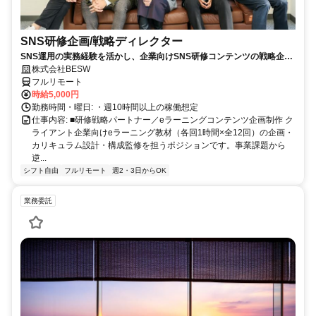
SNS研修企画/戦略ディレクター
SNS運用の実務経験を活かし、企業向けSNS研修コンテンツの戦略企
画・カリキュラム設計・監修を担う上流ポジションです。
株式会社BESW
フルリモート
時給5,000円
勤務時間・曜日: ・週10時間以上の稼働想定
仕事内容: ■研修戦略パートナー／eラーニングコンテンツ企画制作 ク
ライアント企業向けeラーニング教材（各回1時間×全12回）の企画・
カリキュラム設計・構成監修を担うポジションです。事業課題から
逆...
シフト自由
フルリモート
週2・3日からOK
業務委託