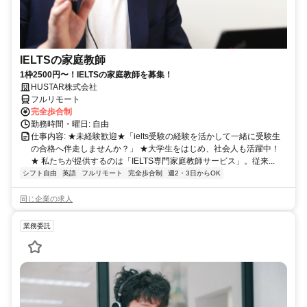
IELTSの家庭教師
1枠2500円〜！IELTSの家庭教師を募集！
HUSTAR株式会社
フルリモート
完全歩合制
勤務時間・曜日: 自由
仕事内容: ★未経験歓迎★「ielts受験の経験を活かして一緒に受験生
の合格へ伴走しませんか？」 ★大学生をはじめ、社会人も活躍中！
★ 私たちが提供するのは「IELTS専門家庭教師サービス」。従来...
シフト自由
英語
フルリモート
完全歩合制
週2・3日からOK
同じ企業の求人
業務委託