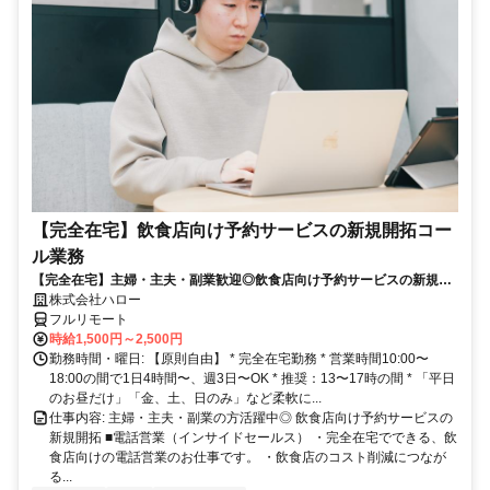
【完全在宅】飲食店向け予約サービスの新規開拓コー
ル業務
【完全在宅】主婦・主夫・副業歓迎◎飲食店向け予約サービスの新規開
拓
株式会社ハロー
フルリモート
時給1,500円～2,500円
勤務時間・曜日: 【原則自由】 * 完全在宅勤務 * 営業時間10:00〜
18:00の間で1日4時間〜、週3日〜OK * 推奨：13〜17時の間 * 「平日
のお昼だけ」「金、土、日のみ」など柔軟に...
仕事内容: 主婦・主夫・副業の方活躍中◎ 飲食店向け予約サービスの
新規開拓 ■電話営業（インサイドセールス） ・完全在宅でできる、飲
食店向けの電話営業のお仕事です。 ・飲食店のコスト削減につなが
る...