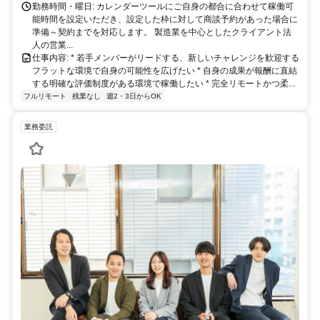
勤務時間・曜日: カレンダーツールにご自身の都合に合わせて稼働可
能時間を設定いただき、設定した枠に対して商談予約があった場合に
準備～契約までを対応します。 製造業を中心としたクライアント法
人の営業...
仕事内容: * 若手メンバーがリードする、新しいチャレンジを歓迎する
フラットな環境で自身の可能性を広げたい * 自身の成果が報酬に直結
する明確な評価制度がある環境で稼働したい * 完全リモートかつ柔...
フルリモート
残業なし
週2・3日からOK
業務委託