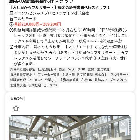
顧客の経理業務代行スタッフ
【入社日からフルリモート】顧客の経理業務代行スタッフ！
パーソルビジネスプロセスデザイン株式会社
フルリモート
月給210,000円～289,900円
勤務時間詳細 総労働時間：1ヶ月あたり160時間 ・1日8時間勤務(フ
レックス利用可) ※月末月初は繁忙期！仕事が落ち着く月半ばはフレ
ックスを利用して早上がりが可能◎ ・残業10～20時間程度 ※顧...
仕事内容 主婦の方も大歓迎！【フルリモート】であなたの経理経験
を活かしませんか？ ★採用選考～入社初日からフルリモート！ ★フ
レックスを活用してワークライフバランス抜群◎ ★主婦（夫）世代
が多く在籍...
業界未経験者歓迎
社員登用あり
副業・WワークOK
主婦・主夫歓迎
資格取得支援あり
フリーター歓迎
学歴不問
固定時間制
転勤なし
フルリモート
経験者歓迎
ネイルOK
残業なし
有資格者歓迎
在宅OK
賞与あり
ブランクOK
交通費支給
長期歓迎
ピアスOK
業務委託