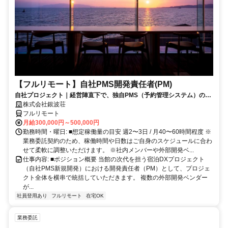
【フルリモート】自社PMS開発責任者(PM)
自社プロジェクト｜経営陣直下で、独自PMS（予約管理システム）の新
規開発を統括
株式会社銀波荘
フルリモート
月給300,000円～500,000円
勤務時間・曜日: ■想定稼働量の目安 週2〜3日 / 月40〜60時間程度 ※
業務委託契約のため、稼働時間や日数はご自身のスケジュールに合わ
せて柔軟に調整いただけます。 ※社内メンバーや外部開発ベ...
仕事内容: ■ポジション概要 当館の次代を担う宿泊DXプロジェクト
（自社PMS新規開発）における開発責任者（PM）として、プロジェ
クト全体を横串で統括していただきます。 複数の外部開発ベンダー
が...
社員登用あり
フルリモート
在宅OK
業務委託