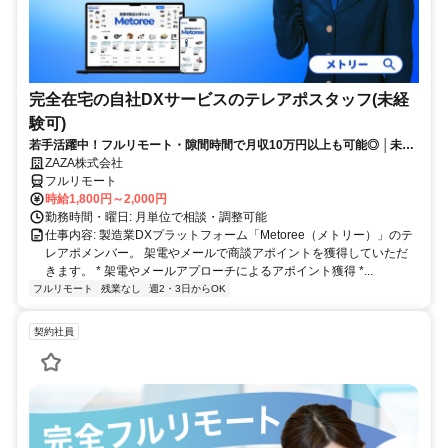
完全在宅の自社DXサービスのテレアポスタッフ(未経
験可)
若手活躍中！フルリモート・隙間時間で月収10万円以上も可能◎ │未経
験からインサイドセールスに挑戦
ZAZA株式会社
フルリモート
時給1,800円～2,000円
勤務時間・曜日: 月単位で相談・調整可能
仕事内容: 製造業DXプラットフォーム「Metoree（メトリー）」のテ
レアポメンバー。 架電やメールで商談アポイントを獲得していただ
きます。 * 架電やメールアプローチによるアポイント獲得 *...
フルリモート
残業なし
週2・3日からOK
契約社員