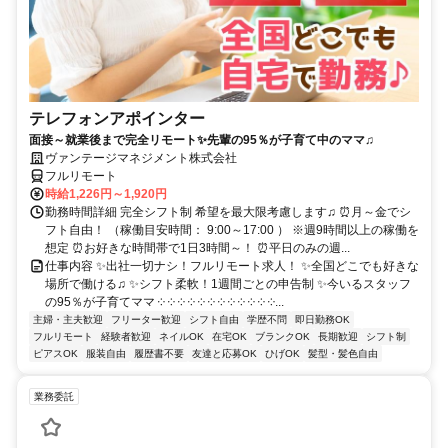
テレフォンアポインター
面接～就業後まで完全リモート✨先輩の95％が子育て中のママ♫
ヴァンテージマネジメント株式会社
フルリモート
時給1,226円～1,920円
勤務時間詳細 完全シフト制 希望を最大限考慮します♫ ⏰月～金でシ
フト自由！ （稼働目安時間： 9:00～17:00 ） ※週9時間以上の稼働を
想定 ⏰お好きな時間帯で1日3時間～！ ⏰平日のみの週...
仕事内容 ✨出社一切ナシ！フルリモート求人！ ✨全国どこでも好きな
場所で働ける♫ ✨シフト柔軟！1週間ごとの申告制 ✨今いるスタッフ
の95％が子育てママ ༶ ༶ ༶ ༶ ༶ ༶ ༶ ༶ ༶ ༶ ༶ ༶...
主婦・主夫歓迎
フリーター歓迎
シフト自由
学歴不問
即日勤務OK
フルリモート
経験者歓迎
ネイルOK
在宅OK
ブランクOK
長期歓迎
シフト制
ピアスOK
服装自由
履歴書不要
友達と応募OK
ひげOK
髪型・髪色自由
業務委託