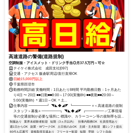
高速道路の警備(道路規制)
空調制服・アイスメット・ドリンク手当◎月37.5万円～可☆
テイケイ株式会社 成田支社[097]
交通・アクセス 飯倉駅周辺/直行直帰OK
日給15,000円以上
千葉県匝瑳市
勤務時間詳細 実働時間：1日あたり8時間 平均勤務日数：1ヶ月あた
り4日 〜 20日 ■■日勤■■8:00～17:00(実働8h) ■■夜勤■■20:00～
5:00(実働8h) ＊週1日～OK ＊土...
仕事内容 ━━━━━┛ ◥◣◆◢◤ ┗━━━━━ ⭐＜高速道路の規制
スタッフ＞募集⭐ ━━━━━┓ ◥◣◆◢◤ ┏━━━━━ ✅工事現場
等の交通規制が必要な場所に 標識や、カラーコーン等の規制帯を設...
制服あり
業界未経験者歓迎
短期（3ヵ月以内）
扶養内勤務OK
社員登用あり
週1日からOK
副業・WワークOK
土日祝のみOK
主婦・主夫歓迎
週1シフト提出
60代も応募可
資格取得支援あり
フリーター歓迎
短期
早朝
シフト自由