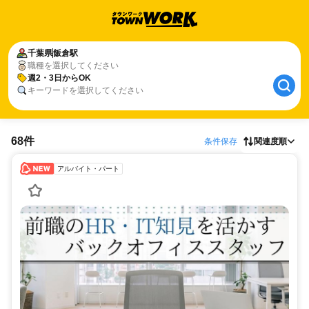
千葉県
飯倉駅
職種を選択してください
週2・3日からOK
キーワードを選択してください
68件
条件保存
関連度順
アルバイト・パート