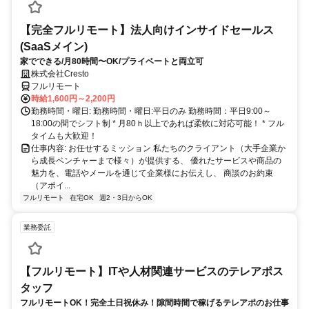
【完全フルリモート】法人向けインサイドセールス
(SaaSメイン)
家でできる/月80時間〜OK/プライベートと両立可
株式会社Cresto
フルリモート
時給1,600円～2,200円
勤務時間・曜日: 勤務時間・曜日:平日のみ 勤務時間：平日9:00～
18:00の間でシフト制 * ​月80ｈ以上であれば柔軟に対応可能！ * フル
タイムも大歓迎！
仕事内容: お任せするミッション 私たちのクライアント（大手企業か
ら成長ベンチャーまで様々）が提供する、 優れたサービスや商品の
魅力を、電話やメールを通じて企業様にお伝えし、 商談のお約束
（アポイ...
フルリモート
在宅OK
週2・3日からOK
業務委託
【フルリモート】ITや人材関連サービスのテレアポス
タッフ
フルリモートOK！完全土日祝休み！隙間時間で稼げるテレアポのお仕事