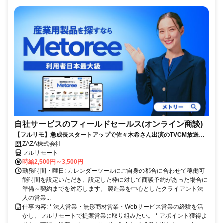
自社サービスのフィールドセールス(オンライン商談)
【フルリモ】急成長スタートアップで佐々木希さん出演のTVCM放送中
の自社プロダクトを提案◎顧客課題の解決が得意な方急募│20～40代ま
ZAZA株式会社
で幅広く活躍
フルリモート
時給2,500円～3,500円
勤務時間・曜日: カレンダーツールにご自身の都合に合わせて稼働可
能時間を設定いただき、設定した枠に対して商談予約があった場合に
準備～契約までを対応します。 製造業を中心としたクライアント法
人の営業...
仕事内容: * 法人営業・無形商材営業・Webサービス営業の経験を活
かし、フルリモートで提案営業に取り組みたい。 * アポイント獲得よ