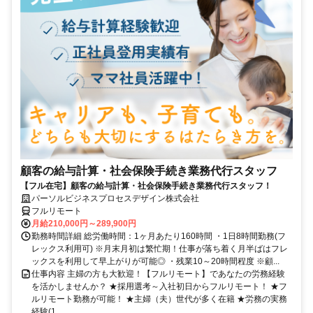
顧客の給与計算・社会保険手続き業務代行スタッフ
【フル在宅】顧客の給与計算・社会保険手続き業務代行スタッフ！
パーソルビジネスプロセスデザイン株式会社
フルリモート
月給210,000円～289,900円
勤務時間詳細 総労働時間：1ヶ月あたり160時間 ・1日8時間勤務(フ
レックス利用可) ※月末月初は繁忙期！仕事が落ち着く月半ばはフレ
ックスを利用して早上がりが可能◎ ・残業10～20時間程度 ※顧...
仕事内容 主婦の方も大歓迎！【フルリモート】であなたの労務経験
を活かしませんか？ ★採用選考～入社初日からフルリモート！ ★フ
ルリモート勤務が可能！ ★主婦（夫）世代が多く在籍 ★労務の実務
経験(1...