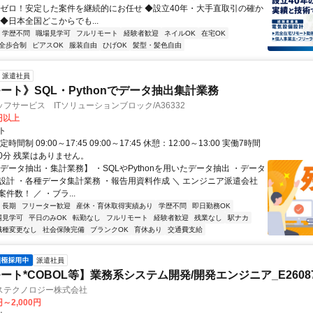
業ゼロ！安定した案件を継続的にお任せ ◆設立40年・大手直取引の確か
◆日本全国どこからでも...
学歴不問
職場見学可
フルリモート
経験者歓迎
ネイルOK
在宅OK
全歩合制
ピアスOK
服装自由
ひげOK
髪型・髪色自由
派遣社員
ート》SQL・Pythonでデータ抽出集計業務
フサービス ITソリューションブロック/A36332
0円以上
ト
時間制 09:00～17:45 09:00～17:45 休憩：12:00～13:00 実働7時間
60分 残業はありません。
データ抽出・集計業務】 ・SQLやPythonを用いたデータ抽出 ・データ
設計 ・各種データ集計業務 ・報告用資料作成 ＼ エンジニア派遣会社
件数！ ／ ・ブラ...
長期
フリーター歓迎
産休・育休取得実績あり
学歴不問
即日勤務OK
場見学可
平日のみOK
転勤なし
フルリモート
経験者歓迎
残業なし
駅ナカ
職種変更なし
社会保険完備
ブランクOK
育休あり
交通費支給
派遣社員
ート*COBOL等】業務系システム開発/開発エンジニア_E26087
ステクノロジー株式会社
円～2,000円