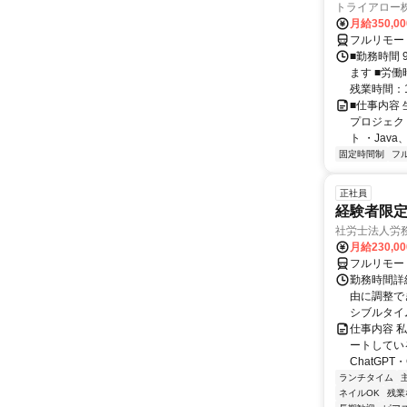
トライアロー
月給350,0
フルリモー
■勤務時間 
ます ■労働
残業時間：1
■仕事内容
プロジェク
ト ・Java、Ja
固定時間制
フ
正社員
経験者限定
社労士法人労
月給230,0
フルリモー
勤務時間詳細
由に調整で
シブルタイムも
仕事内容 
ートしている
ChatGPT・G
ランチタイム
ネイルOK
残業