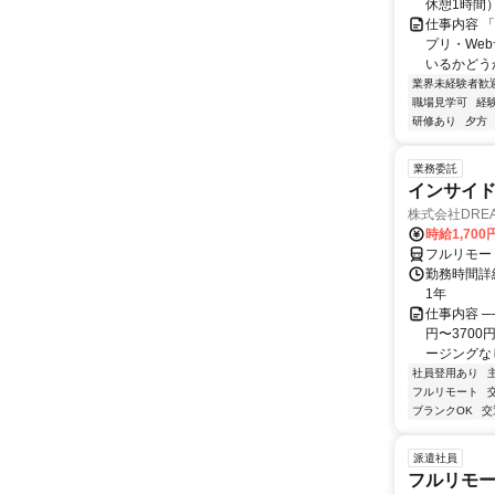
休憩1時間
仕事内容 
プリ・We
いるかどう
業界未経験者歓
職場見学可
経
研修あり
夕方
業務委託
インサイ
株式会社DREA
時給1,700
フルリモー
勤務時間詳細
1年
仕事内容 ─
円〜370
ージングなし
社員登用あり
フルリモート
ブランクOK
交
派遣社員
フルリモー