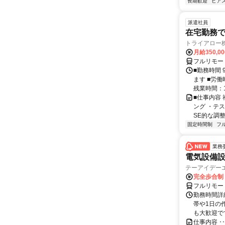
長期歓迎
ピアス
派遣社員
在宅勤務
トライアロー
月給350,0
フルリモー
■勤務時間 
ます ■労働
残業時間：1
■仕事内容
ング ・テ
SE的な調整
固定時間制
フ
業務
電気設備
テーアイデー
完全歩合制
フルリモー
勤務時間詳
帯や1日の
も大歓迎で
仕事内容 ‥