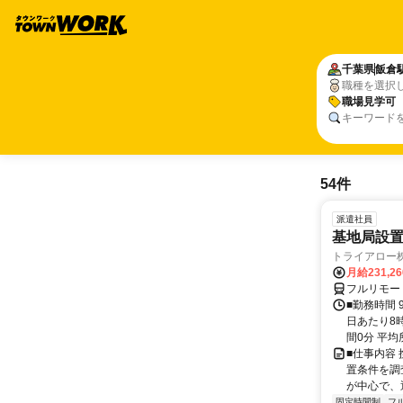
千葉県
飯倉
職種を選択
職場見学可
キーワード
54件
派遣社員
基地局設
トライアロー
月給231,2
フルリモー
■勤務時間 
日あたり8
間0分 平均
■仕事内容
置条件を調
が中心で、
固定時間制
フ