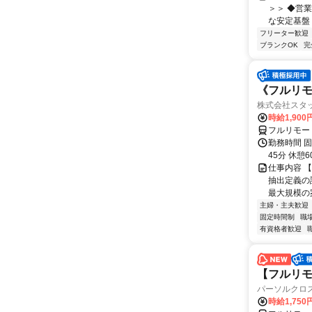
＞＞ ◆営
な安定基盤 
フリーター歓迎
ブランクOK
完
《フルリモ
株式会社スタッ
時給1,90
フルリモー
勤務時間 固定
45分 休憩
仕事内容 【
抽出定義の
最大規模の案
主婦・主夫歓迎
固定時間制
職
有資格者歓迎
【フルリモ
パーソルクロ
時給1,750