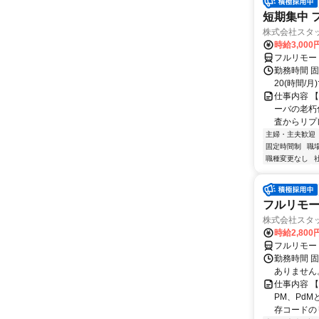
短期集中 
株式会社スタッ
時給3,00
フルリモー
勤務時間 固定
20(時間/月
仕事内容 【
ーバの老朽
査からリプレ
主婦・主夫歓迎
固定時間制
職
職種変更なし
フルリモート
株式会社スタッ
時給2,80
フルリモー
勤務時間 固定
ありません
仕事内容 
PM、Pd
存コードのリ