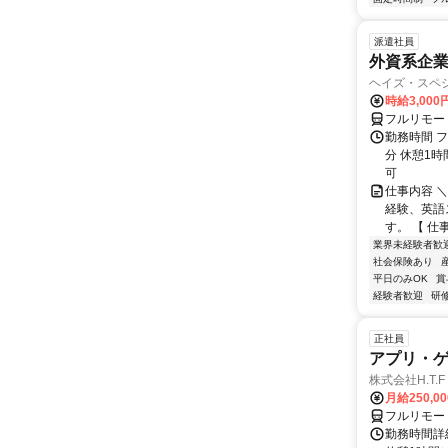
派遣社員
外資系企
ヘイズ・スペ
時給3,000
フルリモー
勤務時間 フ
分 休憩1時
可
仕事内容 
経験、英語
す。 【 仕
業界未経験者歓
社会保険あり
平日のみOK
賞
経験者歓迎
研
正社員
アプリ・
株式会社H.T.F
月給250,0
フルリモー
勤務時間詳細