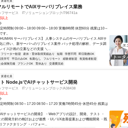
派遣社員
フルリモートでAIXサーバリプレイス業務
フサービス ITソリューションブロック/796741a
0円以上
ト
時間制 09:00～18:00 09:00～18:00 実働8時間 休憩60分 残業は10～
)です。
HUMAN サーバリプレイス】 人事システムのサーバリプレイス AIXサ
化に伴い、新サーバへのリプレイス案件 バッチ処理の解析、データ調
イス計画の立案などの支援 ＼...
フリーター歓迎
産休・育休取得実績あり
短期
学歴不問
即日勤務OK
場見学可
平日のみOK
転勤なし
フルリモート
経験者歓迎
有資格者歓迎
社会保険完備
ブランクOK
育休あり
交通費支給
派遣社員
 Node.jsでAIチャットサービス開発
フサービス ITソリューションブロック/A38438
0円以上
ト
時間制 08:50～17:20 08:50～17:20 実働7時間45分 休憩45分 残業は
。
【AIチャットサービスの開発】 ・Webアプリの設計、開発、テスト ・
Mとの開発方針の検討および連携 ・UI／UX改善提案および機能開発 ・既
ファクタリング ・パフォー...