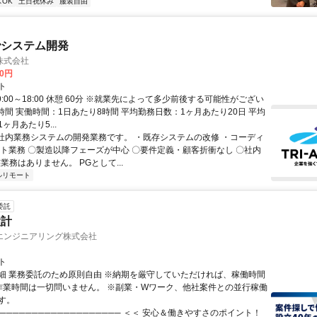
OK
土日祝休み
服装自由
でシステム開発
株式会社
00円
ト
9:00～18:00 休憩 60分 ※就業先によって多少前後する可能性がござい
時間 実働時間：1日あたり8時間 平均勤務日数：1ヶ月あたり20日 平均
ヶ月あたり5...
 社内業務システムの開発業務です。 ・既存システムの改修 ・コーディ
スト業務 〇製造以降フェーズが中心 〇要件定義・顧客折衝なし 〇社内
業務はありません。 PGとして...
ルリモート
委託
設計
エンジニアリング株式会社
ト
細 業務委託のため原則自由 ※納期を厳守していただければ、稼働時間
作業時間は一切問いません。 ※副業・Wワーク、他社案件との並行稼働
す。
─────────────────── ＜＜ 安心＆働きやすさのポイント！