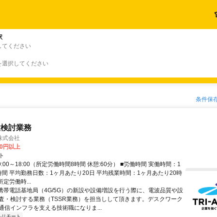
駅
してください
を選択してください
条件保
置検討業務
株式会社
60円以上
ト
9:00～18:00（所定労働時間8時間 休憩:60分） ■労働時間 実働時間：1
時間 平均勤務日数：1ヶ月あたり20日 平均残業時間：1ヶ月あたり20時
所定労働時...
 携帯電話基地局（4G/5G）の新設や設備増設を行う際に、電波品質や設
査・検討する業務（TSSR業務）を担当しして頂きます。デスクワーク
通信インフラを支える技術職になりま...
ルリモート