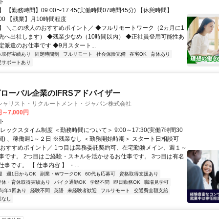
ト
 【勤務時間】09:00〜17:45(実働時間07時間45分) 【休憩時間】
3:00 【残業】月10時間程度
】 ＼この求人のおすすめポイント／ ◆フルリモートワーク（2カ月に1
先へ出社します） ◆残業少なめ（10時間以内） ◆正社員登用可能性あ
派遣のお仕事です ◆9月スタート...
休取得実績あり
固定時間制
フルリモート
社会保険完備
在宅OK
育休あり
児サポートあり
ローバル企業のIFRSアドバイザー
シャリスト・リクルートメント・ジャパン株式会社
円～7,000円
ト
レックスタイム制度 ＜勤務時間について＞ 9:00～17:30(実働7時間30
間) 、稼働週1～２日 ※残業なし ＜勤務開始時期＞ スタート日相談可
＼おすすめポイント／ 1つ目は業務委託契約可、在宅勤務メイン、週１～
事です。 2つ目はご経験・スキルを活かせるお仕事です。 3つ目は有名
事です。 【 仕事内容 】 ・...
迎
週1日からOK
副業・WワークOK
60代も応募可
資格取得支援あり
産休・育休取得実績あり
バイク通勤OK
学歴不問
即日勤務OK
職場見学可
与年1回あり
経験不問
英語
未経験者歓迎
フルリモート
交通費全額支給
業なし