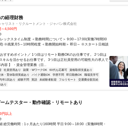
業の経理財務
シャリスト・リクルートメント・ジャパン株式会社
円～4,500円
ト
レックスタイム制度 ＜勤務時間について＞ 9:00～17:00(実働7時間00
間) ※残業月5～10時間程度 ＜勤務開始時期＞ 即日～ ※スタート日相談
＼おすすめポイント／ 1つ目はリモート勤務OKのお仕事です。 2つ目は
スキルを活かせるお仕事です。 3つ目は正社員登用の可能性大の求人で
事内容 】 ・資金管理業務（日...
迎
社員登用あり
副業・WワークOK
60代も応募可
資格取得支援あり
産休・育休取得実績あり
バイク通勤OK
学歴不問
即日勤務OK
職場見学可
与年1回あり
経験不問
英語
未経験者歓迎
フルリモート
交通費全額支給
修あり
ゲームテスター・動作確認・リモートあり
00円以上
ト
 総労働時間：1ヶ月あたり160時間 平日 9:00～18:00（実働8時間・