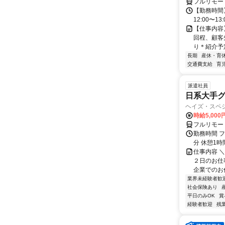
フルリモー
【勤務時間】
12:00〜1
【仕事内容
回程、顧客
り＊紹介予定
長期
産休・育
交通費支給
育
派遣社員
日系大手グ
ヘイズ・スペ
時給5,000
フルリモー
勤務時間 フ
分 休憩1時
仕事内容 
２日のお仕
企業でのお仕
業界未経験者歓
社会保険あり
平日のみOK
賞
経験者歓迎
残