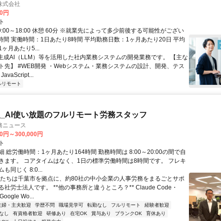
株式会社
00円
ト
9:00～18:00 休憩 60分 ※就業先によって多少前後する可能性がござい
時間 実働時間：1日あたり8時間 平均勤務日数：1ヶ月あたり20日 平均
ヶ月あたり5...
 生成AI（LLM）等を活用した社内業務システムの開発業務です。 【主な
ト先】 #WEB開発 ・Webシステム・業務システムの設計、開発、テス
vaScript...
ルリモート
_AI使い放題のフルリモート労務スタッフ
務ニュース
00円～300,000円
ト
 総労働時間：1ヶ月あたり164時間 勤務時間は 8:00～20:00の間で自
きます。 コアタイムはなく、1日の標準労働時間は8時間です。 フレキ
同じく 8:0...
私たちは千葉市を拠点に、約80社の中小企業の人事労務をまるごとサポ
社労士法人です。 **他の事務所と違うところ？** Claude Code・
oogle Wo...
主婦・主夫歓迎
学歴不問
職場見学可
転勤なし
フルリモート
経験者歓迎
なし
有資格者歓迎
研修あり
在宅OK
賞与あり
ブランクOK
育休あり