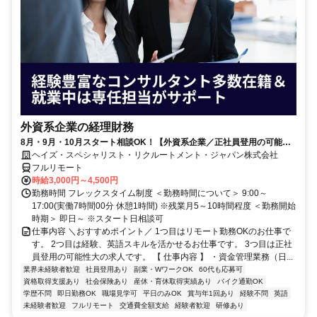
外資系企業の経理財務
8月・9月・10月スタート相談OK！【外資系企業／正社員登用の可能性
大／700万～800万／リモート勤務OK】経理財務
ヘイズ・スペシャリスト・リクルートメント・ジャパン株式会社
フルリモート
時給3,000円～4,500円
勤務時間 フレックスタイム制度 ＜勤務時間について＞ 9:00～
17:00(実働7時間00分 休憩1時間) ※残業月5～10時間程度 ＜勤務開始
時期＞ 即日～ ※スタート日相談可
仕事内容 ＼おすすめポイント／ 1つ目はリモート勤務OKのお仕事で
す。 2つ目は経験、英語スキルを活かせるお仕事です。 3つ目は正社
員登用の可能性大の求人です。 【 仕事内容 】 ・資金管理業務（日...
業界未経験者歓迎
社員登用あり
副業・WワークOK
60代も応募可
資格取得支援あり
社会保険あり
産休・育休取得実績あり
バイク通勤OK
学歴不問
即日勤務OK
職場見学可
平日のみOK
賞与年1回あり
経験不問
英語
未経験者歓迎
フルリモート
交通費全額支給
経験者歓迎
研修あり