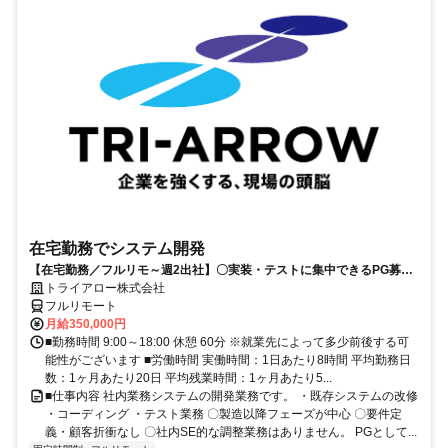
在宅勤務でシステム開発
【在宅勤務／フルリモ～週2出社】〇実装・テストに集中できるPG募集
〇業務用端末貸与あり
トライアロー株式会社
フルリモート
月給350,000円
■勤務時間 9:00～18:00 休憩 60分 ※就業先によって多少前後する可
能性がございます ■労働時間 実働時間：1日あたり8時間 平均勤務日
数：1ヶ月あたり20日 平均残業時間：1ヶ月あたり5...
■仕事内容 社内業務システムの開発業務です。 ・既存システムの改修
・コーディング ・テスト業務 〇製造以降フェーズが中心 〇要件定
義・顧客折衝なし 〇社内SE的な調整業務はありません。 PGとして...