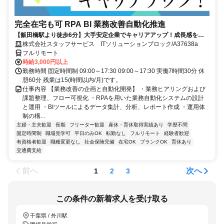
完全在宅も可 RPA BI 業務改善自動化推進
【飯田橋駅より徒歩6分】大手安定企業でキャリアアップ！成長感を感
じられる環境です♪
株式会社スタッフサービス ITソリューションブロック/A37638a
フルリモート
時給3,000円以上
勤務時間 固定時間制 09:00～17:30 09:00～17:30 実働7時間30分 休
憩60分 残業は15(時間以内/月)です。
仕事内容 【業務改善の企画と自動化開発】 ・業務ヒアリングおよび
課題整理、フロー可視化 ・RPAを用いた業務自動化システムの設計
と運用 ・BIツールによるデータ集計、分析、レポート作成 ・運用体
制の構...
主婦・主夫歓迎
長期
フリーター歓迎
産休・育休取得実績あり
学歴不問
固定時間制
職場見学可
平日のみOK
転勤なし
フルリモート
経験者歓迎
有資格者歓迎
職種変更なし
社会保険完備
在宅OK
ブランクOK
育休あり
交通費支給
前へ
次へ
1
2
3
この条件の新着求人を受け取る
千葉県 / 外川駅