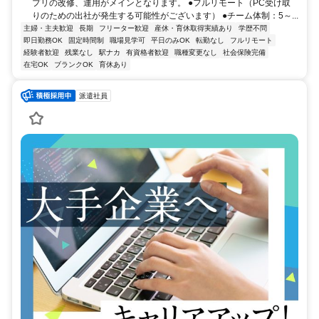
プリの改修、運用がメインとなります。 ●フルリモート（PC受け取
りのための出社が発生する可能性がございます） ●チーム体制：5～...
主婦・主夫歓迎
長期
フリーター歓迎
産休・育休取得実績あり
学歴不問
即日勤務OK
固定時間制
職場見学可
平日のみOK
転勤なし
フルリモート
経験者歓迎
残業なし
駅ナカ
有資格者歓迎
職種変更なし
社会保険完備
在宅OK
ブランクOK
育休あり
派遣社員