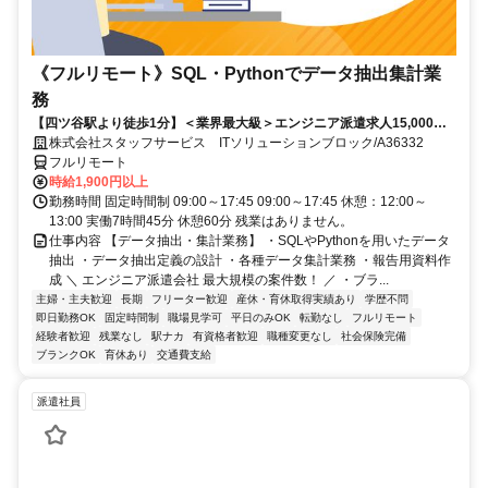
《フルリモート》SQL・Pythonでデータ抽出集計業
務
【四ツ谷駅より徒歩1分】＜業界最大級＞エンジニア派遣求人15,000件
以上◎ 来社不要のカンタン登録→最短2日で就業可能！！
株式会社スタッフサービス ITソリューションブロック/A36332
フルリモート
時給1,900円以上
勤務時間 固定時間制 09:00～17:45 09:00～17:45 休憩：12:00～
13:00 実働7時間45分 休憩60分 残業はありません。
仕事内容 【データ抽出・集計業務】 ・SQLやPythonを用いたデータ
抽出 ・データ抽出定義の設計 ・各種データ集計業務 ・報告用資料作
成 ＼ エンジニア派遣会社 最大規模の案件数！ ／ ・ブラ...
主婦・主夫歓迎
長期
フリーター歓迎
産休・育休取得実績あり
学歴不問
即日勤務OK
固定時間制
職場見学可
平日のみOK
転勤なし
フルリモート
経験者歓迎
残業なし
駅ナカ
有資格者歓迎
職種変更なし
社会保険完備
ブランクOK
育休あり
交通費支給
派遣社員