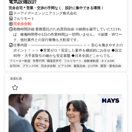
電気設備設計
完全在宅＊営業・交渉の手間なく、設計に集中できる環境！
テーアイデーエンジニアリング株式会社
フルリモート
完全歩合制
勤務時間詳細 業務委託のため原則自由 ※納期を厳守していただけれ
ば、稼働時間帯や1日の作業時間は一切問いません。 ※副業・Wワー
ク、他社案件との並行稼働も大歓迎です。
仕事内容 ‥─────────────────── ＜＜ 安心＆働きやすさの
ポイント！ ＞＞ ◆営業ゼロ！安定した案件を継続的にお任せ ◆設立
40年・大手直取引の確かな安定基盤 ◆日本全国どこからでも...
フリーター歓迎
学歴不問
職場見学可
フルリモート
経験者歓迎
ネイルOK
在宅OK
ブランクOK
完全歩合制
ピアスOK
服装自由
ひげOK
髪型・髪色自由
派遣社員