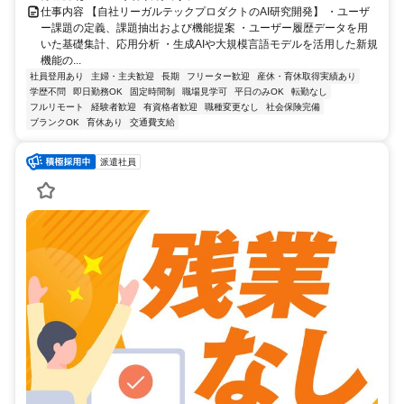
仕事内容 【自社リーガルテックプロダクトのAI研究開発】 ・ユーザ
ー課題の定義、課題抽出および機能提案 ・ユーザー履歴データを用
いた基礎集計、応用分析 ・生成AIや大規模言語モデルを活用した新規
機能の...
社員登用あり
主婦・主夫歓迎
長期
フリーター歓迎
産休・育休取得実績あり
学歴不問
即日勤務OK
固定時間制
職場見学可
平日のみOK
転勤なし
フルリモート
経験者歓迎
有資格者歓迎
職種変更なし
社会保険完備
ブランクOK
育休あり
交通費支給
派遣社員