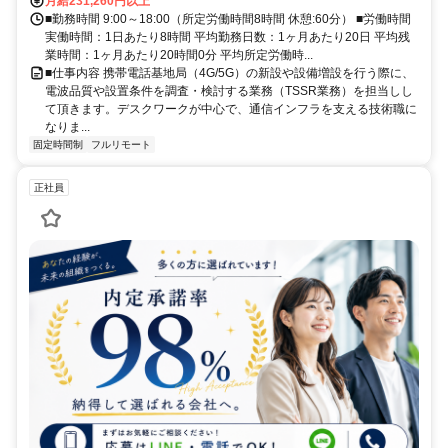
月給231,260円以上
■勤務時間 9:00～18:00（所定労働時間8時間 休憩:60分） ■労働時間
実働時間：1日あたり8時間 平均勤務日数：1ヶ月あたり20日 平均残
業時間：1ヶ月あたり20時間0分 平均所定労働時...
■仕事内容 携帯電話基地局（4G/5G）の新設や設備増設を行う際に、
電波品質や設置条件を調査・検討する業務（TSSR業務）を担当しし
て頂きます。デスクワークが中心で、通信インフラを支える技術職に
なりま...
固定時間制
フルリモート
正社員