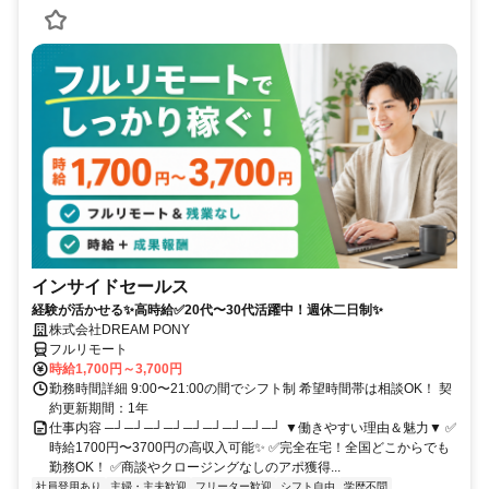
インサイドセールス
経験が活かせる✨高時給✅20代〜30代活躍中！週休二日制✨
株式会社DREAM PONY
フルリモート
時給1,700円～3,700円
勤務時間詳細 9:00〜21:00の間でシフト制 希望時間帯は相談OK！ 契
約更新期間：1年
仕事内容 ─┘─┘─┘─┘─┘─┘─┘─┘─┘ ▼働きやすい理由＆魅力▼ ✅
時給1700円〜3700円の高収入可能✨ ✅完全在宅！全国どこからでも
勤務OK！ ✅商談やクロージングなしのアポ獲得...
社員登用あり
主婦・主夫歓迎
フリーター歓迎
シフト自由
学歴不問