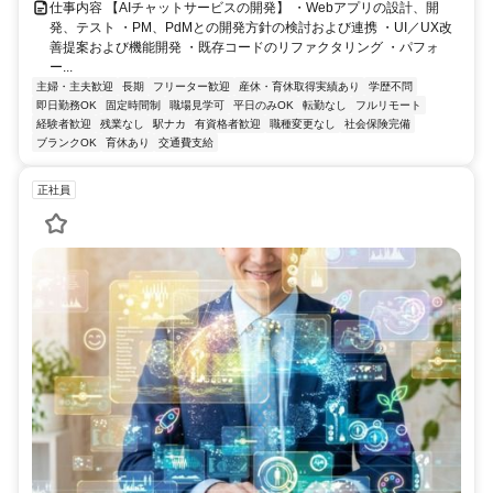
仕事内容 【AIチャットサービスの開発】 ・Webアプリの設計、開
発、テスト ・PM、PdMとの開発方針の検討および連携 ・UI／UX改
善提案および機能開発 ・既存コードのリファクタリング ・パフォ
ー...
主婦・主夫歓迎
長期
フリーター歓迎
産休・育休取得実績あり
学歴不問
即日勤務OK
固定時間制
職場見学可
平日のみOK
転勤なし
フルリモート
経験者歓迎
残業なし
駅ナカ
有資格者歓迎
職種変更なし
社会保険完備
ブランクOK
育休あり
交通費支給
正社員