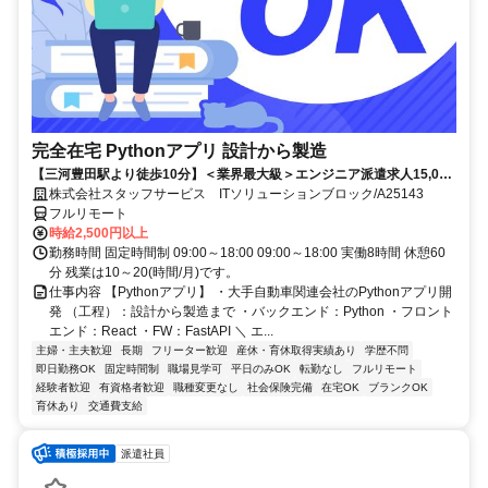
完全在宅 Pythonアプリ 設計から製造
【三河豊田駅より徒歩10分】＜業界最大級＞エンジニア派遣求人15,000
件以上◎ 来社不要のカンタン登録→最短2日で就業可能！！
株式会社スタッフサービス ITソリューションブロック/A25143
フルリモート
時給2,500円以上
勤務時間 固定時間制 09:00～18:00 09:00～18:00 実働8時間 休憩60
分 残業は10～20(時間/月)です。
仕事内容 【Pythonアプリ】 ・大手自動車関連会社のPythonアプリ開
発 （工程）：設計から製造まで ・バックエンド：Python ・フロント
エンド：React ・FW：FastAPI ＼ エ...
主婦・主夫歓迎
長期
フリーター歓迎
産休・育休取得実績あり
学歴不問
即日勤務OK
固定時間制
職場見学可
平日のみOK
転勤なし
フルリモート
経験者歓迎
有資格者歓迎
職種変更なし
社会保険完備
在宅OK
ブランクOK
育休あり
交通費支給
派遣社員