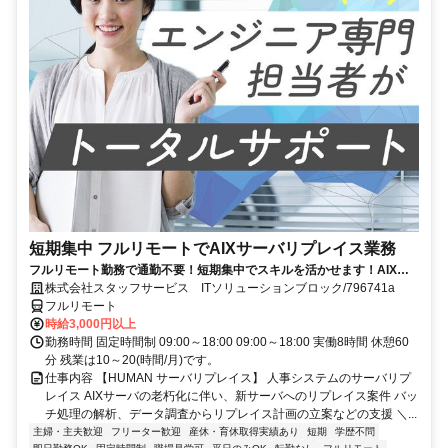
短期集中 フルリモートでAIXサーバリプレイス業務
フルリモート勤務で通勤不要！短期集中でスキルを活かせます！AIXの
経験を積むチャンス！
株式会社スタッフサービス ITソリューションブロック/796741a
フルリモート
時給3,000円以上
勤務時間 固定時間制 09:00～18:00 09:00～18:00 実働8時間 休憩60
分 残業は10～20(時間/月)です。
仕事内容 【HUMAN サーバリプレイス】 人事システムのサーバリプ
レイス AIXサーバの老朽化に伴い、新サーバへのリプレイス案件 バッ
チ処理の解析、データ調査からリプレイス計画の立案などの支援 ＼...
主婦・主夫歓迎
フリーター歓迎
産休・育休取得実績あり
短期
学歴不問