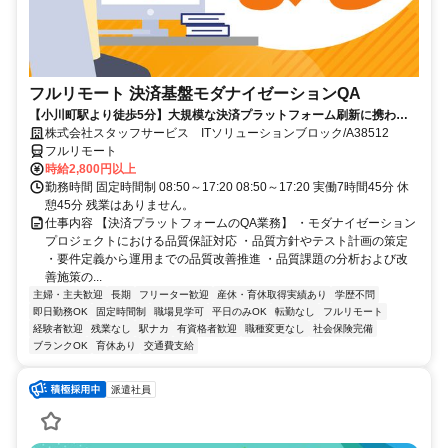
フルリモート 決済基盤モダナイゼーションQA
【小川町駅より徒歩5分】大規模な決済プラットフォーム刷新に携われ
ます。品質保証の専門性を発揮できる環境です。フルリモートで活躍で
株式会社スタッフサービス ITソリューションブロック/A38512
きる案件です☆
フルリモート
時給2,800円以上
勤務時間 固定時間制 08:50～17:20 08:50～17:20 実働7時間45分 休
憩45分 残業はありません。
仕事内容 【決済プラットフォームのQA業務】 ・モダナイゼーション
プロジェクトにおける品質保証対応 ・品質方針やテスト計画の策定
・要件定義から運用までの品質改善推進 ・品質課題の分析および改
善施策の...
主婦・主夫歓迎
長期
フリーター歓迎
産休・育休取得実績あり
学歴不問
即日勤務OK
固定時間制
職場見学可
平日のみOK
転勤なし
フルリモート
経験者歓迎
残業なし
駅ナカ
有資格者歓迎
職種変更なし
社会保険完備
ブランクOK
育休あり
交通費支給
派遣社員