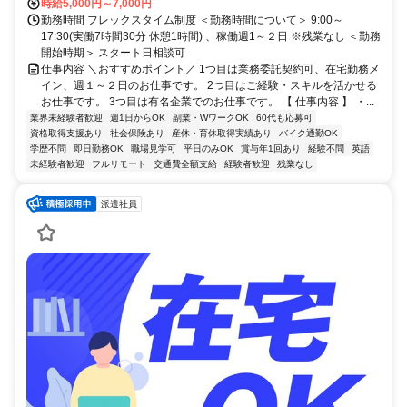
時給5,000円～7,000円
勤務時間 フレックスタイム制度 ＜勤務時間について＞ 9:00～
17:30(実働7時間30分 休憩1時間) 、稼働週1～２日 ※残業なし ＜勤務
開始時期＞ スタート日相談可
仕事内容 ＼おすすめポイント／ 1つ目は業務委託契約可、在宅勤務メ
イン、週１～２日のお仕事です。 2つ目はご経験・スキルを活かせる
お仕事です。 3つ目は有名企業でのお仕事です。 【 仕事内容 】 ・...
業界未経験者歓迎
週1日からOK
副業・WワークOK
60代も応募可
資格取得支援あり
社会保険あり
産休・育休取得実績あり
バイク通勤OK
学歴不問
即日勤務OK
職場見学可
平日のみOK
賞与年1回あり
経験不問
英語
未経験者歓迎
フルリモート
交通費全額支給
経験者歓迎
残業なし
派遣社員