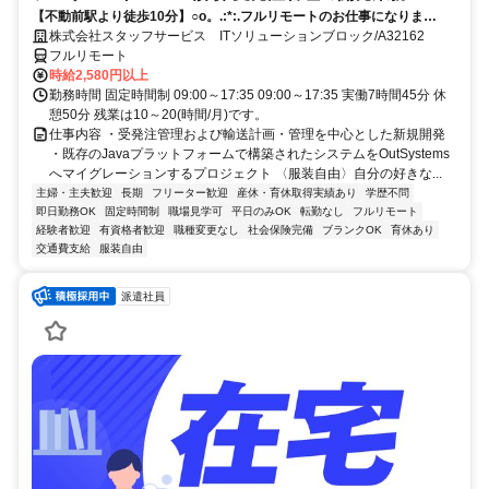
【不動前駅より徒歩10分】○o。.:*:.フルリモートのお仕事になりま
す.:*:.。o○ご応募お待ちしております！
株式会社スタッフサービス ITソリューションブロック/A32162
フルリモート
時給2,580円以上
勤務時間 固定時間制 09:00～17:35 09:00～17:35 実働7時間45分 休
憩50分 残業は10～20(時間/月)です。
仕事内容 ・受発注管理および輸送計画・管理を中心とした新規開発
・既存のJavaプラットフォームで構築されたシステムをOutSystems
へマイグレーションするプロジェクト 〈服装自由〉自分の好きな...
主婦・主夫歓迎
長期
フリーター歓迎
産休・育休取得実績あり
学歴不問
即日勤務OK
固定時間制
職場見学可
平日のみOK
転勤なし
フルリモート
経験者歓迎
有資格者歓迎
職種変更なし
社会保険完備
ブランクOK
育休あり
交通費支給
服装自由
派遣社員