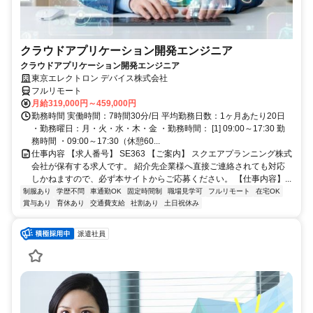
クラウドアプリケーション開発エンジニア
クラウドアプリケーション開発エンジニア
東京エレクトロン デバイス株式会社
フルリモート
月給319,000円～459,000円
勤務時間 実働時間：7時間30分/日 平均勤務日数：1ヶ月あたり20日
・勤務曜日：月・火・水・木・金 ・勤務時間： [1] 09:00～17:30 勤
務時間 ・09:00～17:30（休憩60...
仕事内容 【求人番号】 SE363 【ご案内】 スクエアプランニング株式
会社が保有する求人です。 紹介先企業様へ直接ご連絡されても対応
しかねますので、必ず本サイトからご応募ください。 【仕事内容】...
制服あり
学歴不問
車通勤OK
固定時間制
職場見学可
フルリモート
在宅OK
賞与あり
育休あり
交通費支給
社割あり
土日祝休み
派遣社員