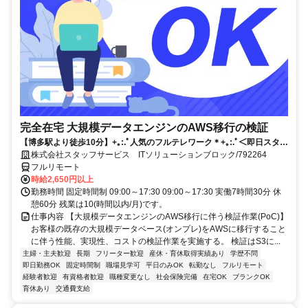
完全在宅 大規模データエンジンのAWS移行の検証
【博多駅より徒歩10分】+｡:.ﾟ人気のフルテレワーク＊+｡:.ﾟ＜即日スター
トのお仕事です！＞ご応募お待ちしております！！
株式会社スタッフサービス ITソリューションブロック/792264
フルリモート
時給2,650円以上
勤務時間 固定時間制 09:00～17:30 09:00～17:30 実働7時間30分 休
憩60分 残業は10(時間以内/月)です。
仕事内容 【大規模データエンジンのAWS移行に伴う検証作業(PoC)】
お客様の既存の大規模データベース(オンプレ)をAWSに移行すること
に伴う性能、実現性、コストの検証作業を実施する。 検証はS3に...
主婦・主夫歓迎
長期
フリーター歓迎
産休・育休取得実績あり
学歴不問
即日勤務OK
固定時間制
職場見学可
平日のみOK
転勤なし
フルリモート
経験者歓迎
有資格者歓迎
職種変更なし
社会保険完備
在宅OK
ブランクOK
育休あり
交通費支給