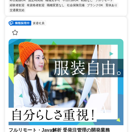
即日勤務OK
固定時間制
職場見学可
平日のみOK
転勤なし
フルリモート
経験者歓迎
有資格者歓迎
職種変更なし
社会保険完備
ブランクOK
育休あり
交通費支給
派遣社員
フルリモート・Java解析 受発注管理の開発業務