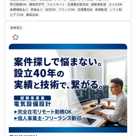
即日勤務OK
職場見学可
フルリモート
交通費全額支給
経験者歓迎
ネイルOK
食費補助あり
研修あり
在宅OK
ブランクOK
交通費支給
長期歓迎
シフト制
ピアスOK
服装自由
業務委託