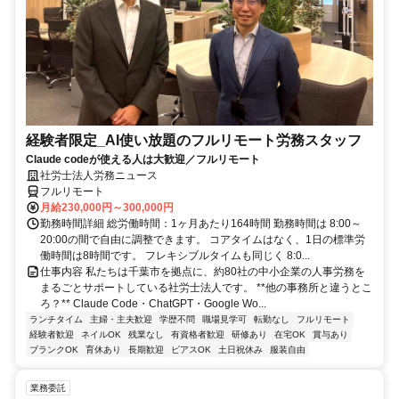
経験者限定_AI使い放題のフルリモート労務スタッフ
Claude codeが使える人は大歓迎／フルリモート
社労士法人労務ニュース
フルリモート
月給230,000円～300,000円
勤務時間詳細 総労働時間：1ヶ月あたり164時間 勤務時間は 8:00～
20:00の間で自由に調整できます。 コアタイムはなく、1日の標準労
働時間は8時間です。 フレキシブルタイムも同じく 8:0...
仕事内容 私たちは千葉市を拠点に、約80社の中小企業の人事労務を
まるごとサポートしている社労士法人です。 **他の事務所と違うとこ
ろ？** Claude Code・ChatGPT・Google Wo...
ランチタイム
主婦・主夫歓迎
学歴不問
職場見学可
転勤なし
フルリモート
経験者歓迎
ネイルOK
残業なし
有資格者歓迎
研修あり
在宅OK
賞与あり
ブランクOK
育休あり
長期歓迎
ピアスOK
土日祝休み
服装自由
業務委託