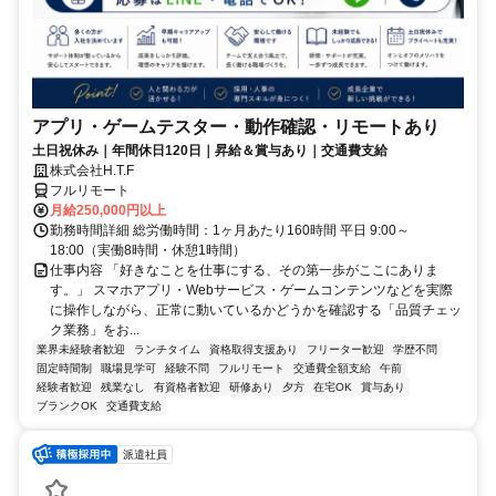
アプリ・ゲームテスター・動作確認・リモートあり
土日祝休み｜年間休日120日｜昇給＆賞与あり｜交通費支給
株式会社H.T.F
フルリモート
月給250,000円以上
勤務時間詳細 総労働時間：1ヶ月あたり160時間 平日 9:00～
18:00（実働8時間・休憩1時間）
仕事内容 「好きなことを仕事にする、その第一歩がここにありま
す。」 スマホアプリ・Webサービス・ゲームコンテンツなどを実際
に操作しながら、正常に動いているかどうかを確認する「品質チェッ
ク業務」をお...
業界未経験者歓迎
ランチタイム
資格取得支援あり
フリーター歓迎
学歴不問
固定時間制
職場見学可
経験不問
フルリモート
交通費全額支給
午前
経験者歓迎
残業なし
有資格者歓迎
研修あり
夕方
在宅OK
賞与あり
ブランクOK
交通費支給
派遣社員