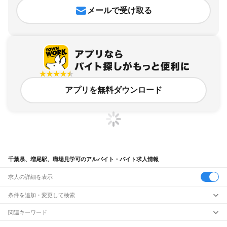
メールで受け取る
アプリを無料ダウンロード
千葉県、増尾駅、職場見学可のアルバイト・バイト求人情報
求人の詳細を表示
条件を追加・変更して検索
市区町村を追加・変更
関連キーワード
完全在宅ワーク 全国
シール貼り 在宅
現在地周辺
ガチャガチャ
犬カフェ
千葉県