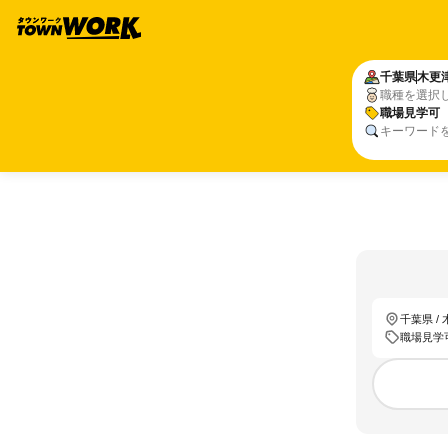
千葉県
木更
職種を選択
職場見学可
キーワード
千葉県 /
職場見学