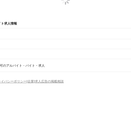
イト求人情報
できる
千葉県 木更津市 すぐ働ける
千葉県 木更津市 パート社員
千葉県 木更津市 正社員事務
可のアルバイト・バイト・求人
船橋法典駅
西船橋駅
ライバシーポリシー
[企業]求人広告の掲載相談
野田市
茂原市
成田市
佐倉市
東金市
旭市
習志野市
柏市
勝浦市
市原市
流山市
八千代市
我孫子市
鴨
香取市
山武市
いすみ市
大網白里市
印旛郡
香取郡
山武郡
長生郡
夷隅郡
安房郡
場
精肉・鮮魚加工
給食調理
パン屋（ベーカリー）
フードカウンター販売員
バー（BAR）・
橋駅
津田沼駅
幕張本郷駅
幕張駅
新検見川駅
稲毛駅
西千葉駅
千葉駅
・髪色自由
ひげOK
ネイルOK
ピアスOK
履歴書不要
オープニングスタッフ
留学生・外国人活躍
賀駅
四街道駅
物井駅
佐倉駅
南酒々井駅
榎戸駅
八街駅
日向駅
成東駅
松尾駅
横芝駅
飯倉駅
八日市
）
トセールス
コンビニ
フードカウンター販売員
アパレル
家電量販店・携帯販売（携帯ショップ
日からOK
週4日以上OK
時間や曜日が選べる・シフト自由
固定時間・固定シフト制
シフト制
柏駅
北柏駅
我孫子駅
天王台駅
アミューズメントスタッフ
パチンコ・スロット
その他旅行・レジャー・イベント
の仕事
深夜の仕事
1日4時間以内OK
フルタイム歓迎
残業なし