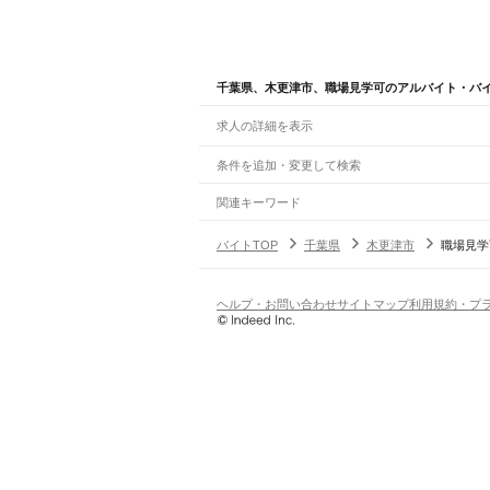
千葉県、木更津市、職場見学可のアルバイト・バ
求人の詳細を表示
条件を追加・変更して検索
市区町村を追加・変更
関連キーワード
千葉県 木更津市 現場作業員
千葉県 職場見学も
千葉県
駅を追加・変更
バイトTOP
千葉県
木更津市
職場見学
千葉県
すべて
千葉市
すべて
職種を追加・変更
JR武蔵野線
中央区
花見川区
稲毛区
若葉区
緑区
美浜区
南流山駅
新松戸駅
新八柱駅
東松戸駅
市川大野駅
飲食・フードサービス
ヘルプ・お問い合わせ
サイトマップ
利用規約・プ
銚子市
市川市
船橋市
館山市
木更津市
松戸市
特徴を追加・変更
飲食・フードサービス
すべて
JR中央・総武線
八街市
印西市
白井市
富里市
南房総市
匝瑳市
ホールスタッフ
キッチンスタッフ
皿洗い・洗い
人気
市川駅
本八幡駅
下総中山駅
西船橋駅
船橋駅
東船
雇用形態を追加・変更
飲食店（店長・マネージャー）
日払いOK
高校生歓迎
学生歓迎
深夜の仕事
髪型
営業・販売
JR総武本線
勤務期間
アルバイト・パート
都道府県を変更
市川駅
船橋駅
津田沼駅
稲毛駅
千葉駅
東千葉駅
都
営業・販売
すべて
短期
正社員
単発・1日OK
長期
期間限定（春夏冬休み等
営業
テレフォンアポインター（テレアポ）
ルー
シフト
契約社員
JR常磐線(上野～取手)
旅行・レジャー・イベント
土日祝のみOK
派遣社員
平日のみOK
週1日からOK
週2・3
松戸駅
北松戸駅
馬橋駅
新松戸駅
北小金駅
南柏駅
旅行・レジャー・イベント
すべて
変形労働時間制
業務委託
ホテルスタッフ（フロント等）
レジャー施設・
働く時間
JR外房線
倉庫・物流管理
早朝・朝の仕事
昼の仕事
夕方からの仕事
夜から