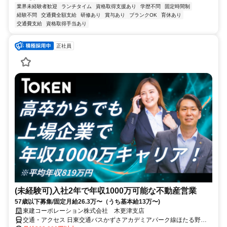
業界未経験者歓迎
ランチタイム
資格取得支援あり
学歴不問
固定時間制
経験不問
交通費全額支給
研修あり
賞与あり
ブランクOK
育休あり
交通費支給
資格取得手当あり
正社員
(未経験可)入社2年で年収1000万可能な不動産営業
57歳以下募集/固定月給26.3万〜（うち基本給13万〜)
東建コーポレーション株式会社 木更津支店
交通・アクセス 日東交通バスかずさアカデミアパーク線ほたる野停