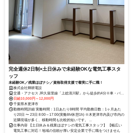
完全週休2日制×土日休みで未経験OKな電気工事スタ
ッフ
未経験OK／残業ほぼナシ／資格取得支援で着実に手に職！
株式会社輝耕電設
交通・アクセス JR久留里線「上総清川駅」から徒歩約4分※車・バイ
ク通勤OK
日給10,000円～12,000円
千葉県木更津市
勤務時間詳細 実働時間：1日あたり8時間 平均勤務日数：1ヶ月あた
り20日 〜 23日 8:00～17:00(実働8h/休憩1h) ※木更津市内及び市内の
近隣現場が多く、移動時間も比較的短いです。 ...
仕事内容 【土日休み＆残業ほぼナシの電気工事スタッフ】 【幅広い
電気工事に対応！地域の信頼が厚い安定企業で手に職をつけません