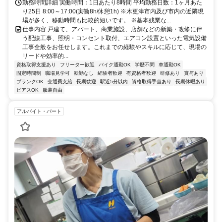
勤務時間詳細 実働時間：1日あたり8時間 平均勤務日数：1ヶ月あた
り25日 8:00～17:00(実働8h/休憩1h) ※木更津市内及び市内の近隣現
場が多く、移動時間も比較的短いです。 ※基本残業な...
仕事内容 戸建て、アパート、商業施設、店舗などの新築・改修に伴
う配線工事、照明・コンセント取付、エアコン設置といった電気設備
工事全般をお任せします。これまでの経験やスキルに応じて、現場の
リードや効率的...
資格取得支援あり
フリーター歓迎
バイク通勤OK
学歴不問
車通勤OK
固定時間制
職場見学可
転勤なし
経験者歓迎
有資格者歓迎
研修あり
賞与あり
ブランクOK
交通費支給
長期歓迎
駅近5分以内
資格取得手当あり
長期休暇あり
ピアスOK
服装自由
アルバイト・パート