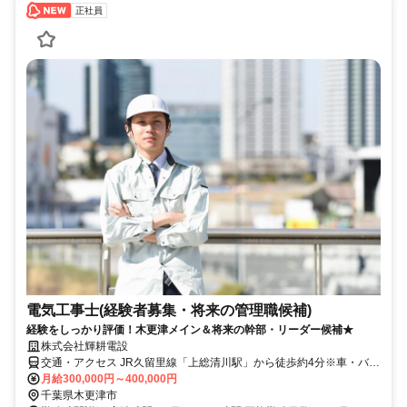
正社員
電気工事士(経験者募集・将来の管理職候補)
経験をしっかり評価！木更津メイン＆将来の幹部・リーダー候補★
株式会社輝耕電設
交通・アクセス JR久留里線「上総清川駅」から徒歩約4分※車・バイ
ク通勤OK
月給300,000円～400,000円
千葉県木更津市