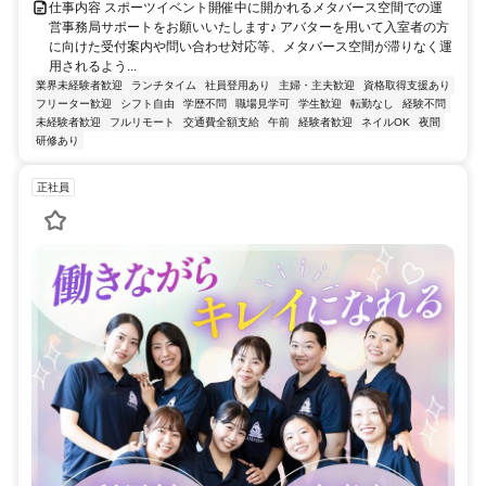
仕事内容 スポーツイベント開催中に開かれるメタバース空間での運
営事務局サポートをお願いいたします♪ アバターを用いて入室者の方
に向けた受付案内や問い合わせ対応等、メタバース空間が滞りなく運
用されるよう...
業界未経験者歓迎
ランチタイム
社員登用あり
主婦・主夫歓迎
資格取得支援あり
フリーター歓迎
シフト自由
学歴不問
職場見学可
学生歓迎
転勤なし
経験不問
未経験者歓迎
フルリモート
交通費全額支給
午前
経験者歓迎
ネイルOK
夜間
研修あり
正社員