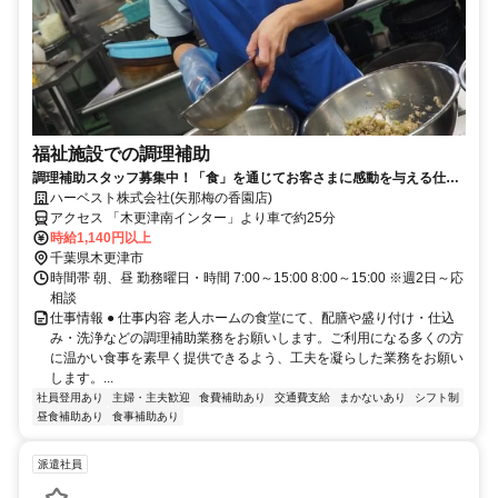
福祉施設での調理補助
調理補助スタッフ募集中！「食」を通じてお客さまに感動を与える仕事
をしよう♪
ハーベスト株式会社(矢那梅の香園店)
アクセス 「木更津南インター」より車で約25分
時給1,140円以上
千葉県木更津市
時間帯 朝、昼 勤務曜日・時間 7:00～15:00 8:00～15:00 ※週2日～応
相談
仕事情報 ● 仕事内容 老人ホームの食堂にて、配膳や盛り付け・仕込
み・洗浄などの調理補助業務をお願いします。ご利用になる多くの方
に温かい食事を素早く提供できるよう、工夫を凝らした業務をお願い
します。...
社員登用あり
主婦・主夫歓迎
食費補助あり
交通費支給
まかないあり
シフト制
昼食補助あり
食事補助あり
派遣社員