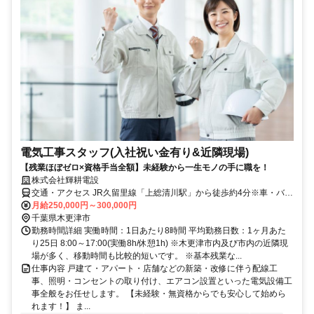
電気工事スタッフ(入社祝い金有り&近隣現場)
【残業ほぼゼロ×資格手当全額】未経験から一生モノの手に職を！
株式会社輝耕電設
交通・アクセス JR久留里線「上総清川駅」から徒歩約4分※車・バイ
ク通勤OK
月給250,000円～300,000円
千葉県木更津市
勤務時間詳細 実働時間：1日あたり8時間 平均勤務日数：1ヶ月あた
り25日 8:00～17:00(実働8h/休憩1h) ※木更津市内及び市内の近隣現
場が多く、移動時間も比較的短いです。 ※基本残業な...
仕事内容 戸建て・アパート・店舗などの新築・改修に伴う配線工
事、照明・コンセントの取り付け、エアコン設置といった電気設備工
事全般をお任せします。 【未経験・無資格からでも安心して始めら
れます！】 ま...