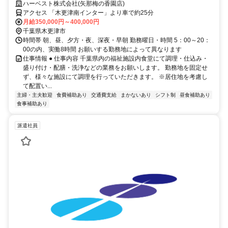
ための募集です！
ハーベスト株式会社(矢那梅の香園店)
アクセス 「木更津南インター」より車で約25分
月給350,000円～400,000円
千葉県木更津市
時間帯 朝、昼、夕方・夜、深夜・早朝 勤務曜日・時間 5：00～20：
00の内、実働8時間 お願いする勤務地によって異なります
仕事情報 ● 仕事内容 千葉県内の福祉施設内食堂にて調理・仕込み・
盛り付け・配膳・洗浄などの業務をお願いします。 勤務地を固定せ
ず、様々な施設にて調理を行っていただきます。 ※居住地を考慮し
て配置い...
主婦・主夫歓迎
食費補助あり
交通費支給
まかないあり
シフト制
昼食補助あり
食事補助あり
派遣社員