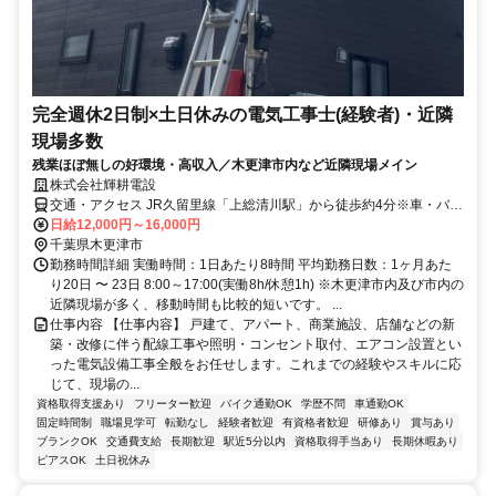
完全週休2日制×土日休みの電気工事士(経験者)・近隣
現場多数
残業ほぼ無しの好環境・高収入／木更津市内など近隣現場メイン
株式会社輝耕電設
交通・アクセス JR久留里線「上総清川駅」から徒歩約4分※車・バイ
ク通勤OK
日給12,000円～16,000円
千葉県木更津市
勤務時間詳細 実働時間：1日あたり8時間 平均勤務日数：1ヶ月あた
り20日 〜 23日 8:00～17:00(実働8h/休憩1h) ※木更津市内及び市内の
近隣現場が多く、移動時間も比較的短いです。 ...
仕事内容 【仕事内容】 戸建て、アパート、商業施設、店舗などの新
築・改修に伴う配線工事や照明・コンセント取付、エアコン設置とい
った電気設備工事全般をお任せします。これまでの経験やスキルに応
じて、現場の...
資格取得支援あり
フリーター歓迎
バイク通勤OK
学歴不問
車通勤OK
固定時間制
職場見学可
転勤なし
経験者歓迎
有資格者歓迎
研修あり
賞与あり
ブランクOK
交通費支給
長期歓迎
駅近5分以内
資格取得手当あり
長期休暇あり
ピアスOK
土日祝休み