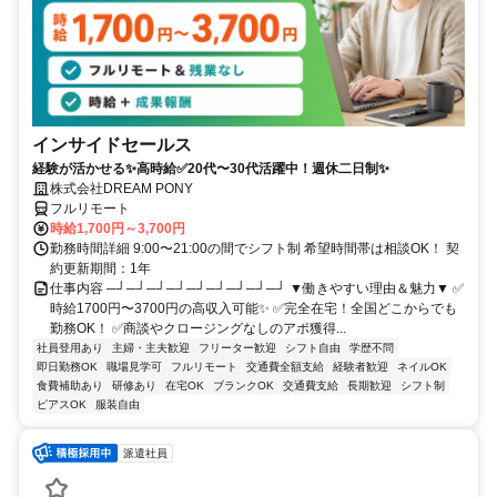
インサイドセールス
経験が活かせる✨高時給✅20代〜30代活躍中！週休二日制✨
株式会社DREAM PONY
フルリモート
時給1,700円～3,700円
勤務時間詳細 9:00〜21:00の間でシフト制 希望時間帯は相談OK！ 契
約更新期間：1年
仕事内容 ─┘─┘─┘─┘─┘─┘─┘─┘─┘ ▼働きやすい理由＆魅力▼ ✅
時給1700円〜3700円の高収入可能✨ ✅完全在宅！全国どこからでも
勤務OK！ ✅商談やクロージングなしのアポ獲得...
社員登用あり
主婦・主夫歓迎
フリーター歓迎
シフト自由
学歴不問
即日勤務OK
職場見学可
フルリモート
交通費全額支給
経験者歓迎
ネイルOK
食費補助あり
研修あり
在宅OK
ブランクOK
交通費支給
長期歓迎
シフト制
ピアスOK
服装自由
派遣社員