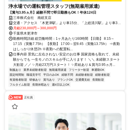
浄水場での運転管理スタッフ(無期雇用派遣)
【賞与3.95ヵ月】経験不問で即日勤務もOK！年休124日
三幸株式会社 南総支店
交通・アクセス 「木更津駅」より車15分、「上総清川駅」より車3分
★マイカー通勤OK
月給230,000円～300,000円
千葉県木更津市
勤務時間詳細 総労働時間：1ヶ月あたり160時間 【日勤】 8:15～
17:15（実働7.75h） 【夜勤】 17:00～翌8:45（実働13.75h） ⇒夜勤
はしっかり休憩2h ※夜勤への配置転...
仕事内容 景気に左右されない安定のお仕事 国家資格も取れて、未経
験からでも 一生モノのスキルが手に入ります！ ＼＼ 未経験スタート
大歓迎 ／／ ✨月給23万円スタート！ ✨昇給あり＆賞与3.95ヵ月...
制服あり
業界未経験者歓迎
無期雇用派遣
フリーター歓迎
車通勤OK
固定時間制
職場見学可
平日のみOK
経験不問
未経験者歓迎
経験者歓迎
有資格者歓迎
研修あり
賞与あり
ブランクOK
交通費支給
長期歓迎
フルタイム歓迎
長期休暇あり
週4日以上OK
正社員