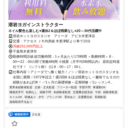
溶岩ヨガインストラクター
ネイル髪色も楽しむ⭐週休2＆ほぼ残業なし⭐20～30代活躍中
溶岩ホットヨガスタジオ アミーダ アピタ木更津店
交通・アクセス ＪＲ内房線 木更津駅より車で10分
月給252,000円以上
千葉県木更津市
勤務時間詳細 総労働時間：1ヶ月あたり170時間 ＜勤務時間＞ 8：
00〜22：00の間で実働8時間 ※残業（月平均5時間以内） 原則定時退
社です！ 《シフト例》 (1) 8：00～17：00 (...
仕事内容 ✨アミーダで＼働く魅力！／✨ ✅溶岩ホットヨガスタジオを
全国に展開 ✅1972年設立！週2回休＆ほぼ残業なし ✅趣味でもヨガの
経験があればOK！ ✅1ヶ月の基礎研修～定期研修 ✅1レッスン4...
業界未経験者歓迎
主婦・主夫歓迎
フリーター歓迎
学歴不問
車通勤OK
職場見学可
転勤なし
経験不問
未経験者歓迎
交通費全額支給
午前
経験者歓迎
ネイルOK
研修あり
夕方
ブランクOK
育休あり
交通費支給
長期歓迎
資格取得手当あり
正社員