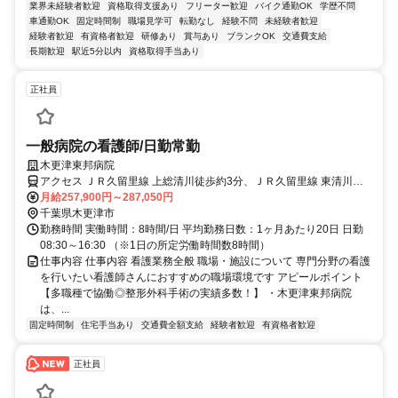
業界未経験者歓迎
資格取得支援あり
フリーター歓迎
バイク通勤OK
学歴不問
車通勤OK
固定時間制
職場見学可
転勤なし
経験不問
未経験者歓迎
経験者歓迎
有資格者歓迎
研修あり
賞与あり
ブランクOK
交通費支給
長期歓迎
駅近5分以内
資格取得手当あり
正社員
一般病院の看護師/日勤常勤
木更津東邦病院
アクセス ＪＲ久留里線 上総清川徒歩約3分、ＪＲ久留里線 東清川徒
歩約20分、ＪＲ久留里線 祇園（千葉県）徒歩約23分
月給257,900円～287,050円
千葉県木更津市
勤務時間 実働時間：8時間/日 平均勤務日数：1ヶ月あたり20日 日勤
08:30～16:30 （※1日の所定労働時間数8時間）
仕事内容 仕事内容 看護業務全般 職場・施設について 専門分野の看護
を行いたい看護師さんにおすすめの職場環境です アピールポイント
【多職種で協働◎整形外科手術の実績多数！】 ・木更津東邦病院
は、...
固定時間制
住宅手当あり
交通費全額支給
経験者歓迎
有資格者歓迎
正社員