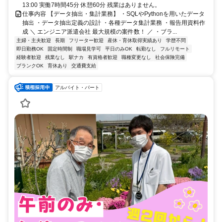
13:00 実働7時間45分 休憩60分 残業はありません。
仕事内容 【データ抽出・集計業務】 ・SQLやPythonを用いたデータ
抽出 ・データ抽出定義の設計 ・各種データ集計業務 ・報告用資料作
成 ＼ エンジニア派遣会社 最大規模の案件数！ ／ ・ブラ...
主婦・主夫歓迎
長期
フリーター歓迎
産休・育休取得実績あり
学歴不問
即日勤務OK
固定時間制
職場見学可
平日のみOK
転勤なし
フルリモート
経験者歓迎
残業なし
駅ナカ
有資格者歓迎
職種変更なし
社会保険完備
ブランクOK
育休あり
交通費支給
アルバイト・パート