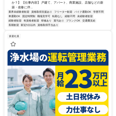
か？】 【仕事内容】 戸建て、アパート、商業施設、店舗などの新
築・改修に伴...
業界未経験者歓迎
資格取得支援あり
フリーター歓迎
バイク通勤OK
学歴不問
車通勤OK
固定時間制
職場見学可
転勤なし
経験不問
未経験者歓迎
経験者歓迎
有資格者歓迎
研修あり
賞与あり
ブランクOK
交通費支給
長期歓迎
駅近5分以内
資格取得手当あり
派遣社員