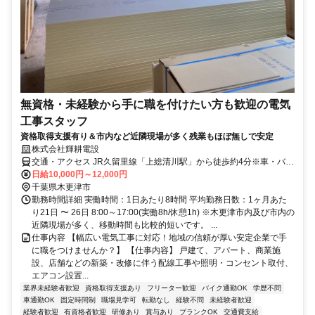
無資格・未経験から手に職を付けたい方も歓迎の電気
工事スタッフ
資格取得支援有り＆市内など近隣現場が多く残業もほぼ無しで安定
株式会社輝耕電設
交通・アクセス JR久留里線「上総清川駅」から徒歩約4分※車・バイ
ク通勤OK
日給10,000円～12,000円
千葉県木更津市
勤務時間詳細 実働時間：1日あたり8時間 平均勤務日数：1ヶ月あた
り21日 〜 26日 8:00～17:00(実働8h/休憩1h) ※木更津市内及び市内の
近隣現場が多く、移動時間も比較的短いです。 ...
仕事内容 【幅広い電気工事に対応！地域の信頼が厚い安定企業で手
に職をつけませんか？】 【仕事内容】 戸建て、アパート、商業施
設、店舗などの新築・改修に伴う配線工事や照明・コンセント取付、
エアコン設置...
業界未経験者歓迎
資格取得支援あり
フリーター歓迎
バイク通勤OK
学歴不問
車通勤OK
固定時間制
職場見学可
転勤なし
経験不問
未経験者歓迎
経験者歓迎
有資格者歓迎
研修あり
賞与あり
ブランクOK
交通費支給