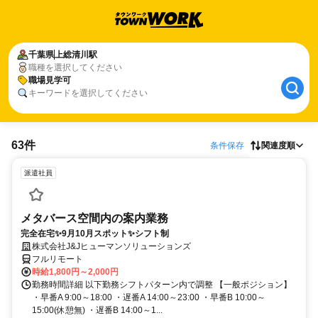
千葉県
上総清川駅
職種を選択してください
職場見学可
キーワードを選択してください
63件
条件保存
関連度順
派遣社員
メタバース空間内の案内業務
完全在宅✨9月10月スポット✨シフト制
株式会社J&Jヒューマンソリューションズ
フルリモート
時給1,800円～2,000円
勤務時間詳細 以下勤務シフトパターン内で調整 【一般ポジション】
・早番A 9:00～18:00 ・遅番A 14:00～23:00 ・早番B 10:00～
15:00(休憩無) ・遅番B 14:00～1...