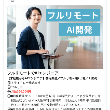
フルリモートでAIエンジニア
【未経験からAIエンジニア】在宅勤務／フルリモ～週2出社／AI開発を
仕事にする
トライアロー株式会社
フルリモート
月給350,000円
■勤務時間 9:00～18:00 休憩 60分 ※就業先によって多少前後する可
能性がございます ■労働時間 実働時間：1日あたり8時間 平均勤務日
数：1ヶ月あたり20日 平均残業時間：1ヶ月あたり5...
■仕事内容 生成AI（LLM）等を活用した社内業務システムの開発業務