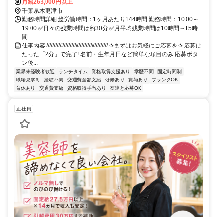
下車徒歩1分、JR久留里線 上総清川下車 徒歩25分
月給263,000円以上
千葉県木更津市
勤務時間詳細 総労働時間：1ヶ月あたり144時間 勤務時間：10:00～
19:00 ✅日々の残業時間は約30分 ✅月平均残業時間は10時間～15時
間
仕事内容 ////////////////////////////////////////// ✰まずはお気軽にご応募を✰ 応募は
たった「2分」で完了! 名前・生年月日など簡単な項目のみ 応募ボタ
ン後...
業界未経験者歓迎
ランチタイム
資格取得支援あり
学歴不問
固定時間制
職場見学可
経験不問
交通費全額支給
研修あり
賞与あり
ブランクOK
育休あり
交通費支給
資格取得手当あり
友達と応募OK
正社員