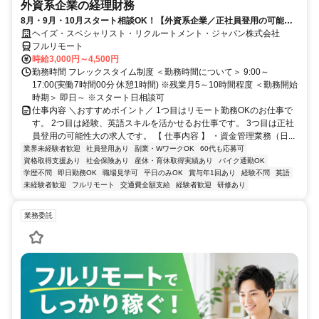
外資系企業の経理財務
8月・9月・10月スタート相談OK！【外資系企業／正社員登用の可能性
大／700万～800万／リモート勤務OK】経理財務
ヘイズ・スペシャリスト・リクルートメント・ジャパン株式会社
フルリモート
時給3,000円～4,500円
勤務時間 フレックスタイム制度 ＜勤務時間について＞ 9:00～
17:00(実働7時間00分 休憩1時間) ※残業月5～10時間程度 ＜勤務開始
時期＞ 即日～ ※スタート日相談可
仕事内容 ＼おすすめポイント／ 1つ目はリモート勤務OKのお仕事で
す。 2つ目は経験、英語スキルを活かせるお仕事です。 3つ目は正社
員登用の可能性大の求人です。 【 仕事内容 】 ・資金管理業務（日...
業界未経験者歓迎
社員登用あり
副業・WワークOK
60代も応募可
資格取得支援あり
社会保険あり
産休・育休取得実績あり
バイク通勤OK
学歴不問
即日勤務OK
職場見学可
平日のみOK
賞与年1回あり
経験不問
英語
未経験者歓迎
フルリモート
交通費全額支給
経験者歓迎
研修あり
業務委託