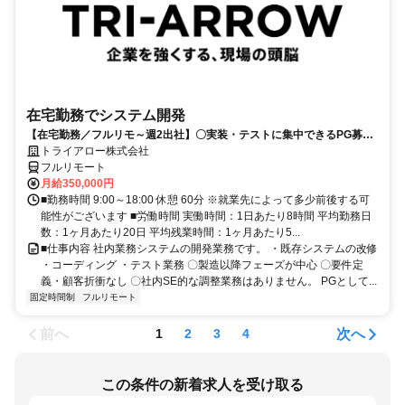
在宅勤務でシステム開発
【在宅勤務／フルリモ～週2出社】〇実装・テストに集中できるPG募集
〇業務用端末貸与あり
トライアロー株式会社
フルリモート
月給350,000円
■勤務時間 9:00～18:00 休憩 60分 ※就業先によって多少前後する可
能性がございます ■労働時間 実働時間：1日あたり8時間 平均勤務日
数：1ヶ月あたり20日 平均残業時間：1ヶ月あたり5...
■仕事内容 社内業務システムの開発業務です。 ・既存システムの改修
・コーディング ・テスト業務 〇製造以降フェーズが中心 〇要件定
義・顧客折衝なし 〇社内SE的な調整業務はありません。 PGとして...
固定時間制
フルリモート
前へ
次へ
1
2
3
4
この条件の新着求人を受け取る