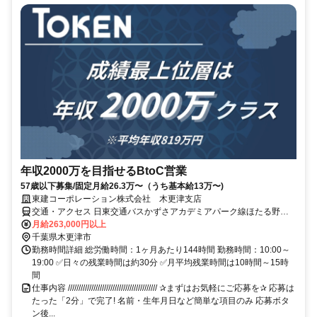
年収2000万を目指せるBtoC営業
57歳以下募集/固定月給26.3万〜（うち基本給13万〜)
東建コーポレーション株式会社 木更津支店
交通・アクセス 日東交通バスかずさアカデミアパーク線ほたる野停
下車徒歩1分、JR久留里線 上総清川下車 徒歩25分
月給263,000円以上
千葉県木更津市
勤務時間詳細 総労働時間：1ヶ月あたり144時間 勤務時間：10:00～
19:00 ✅日々の残業時間は約30分 ✅月平均残業時間は10時間～15時
間
仕事内容 ////////////////////////////////////////// ✰まずはお気軽にご応募を✰ 応募は
たった「2分」で完了! 名前・生年月日など簡単な項目のみ 応募ボタ
ン後...