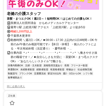
老健の介護スタッフ
茶髪・まつエクOK！週2日～！短時間OK！はじめての介護もOK！
医療法人社団邦清会 かもめメディカルケアセンター
最寄り駅 上総清川駅 アクセス 「上総清川駅」より徒歩5分
時給1,200円以上
千葉県木更津市
勤務時間 ＼週2日～OK／ ■ 08:00～17:30 上記内の1日4時間～OK 午
前のみ/午後のみ相談可能です♪ 【休日・休暇】 ・個人のシフトによ
る ・年次有給休暇（法定通り） ・慶弔休暇 ・...
仕事内容 ＊♪＊･･････＊♪＊･･････＊♪＊･･････＊♪＊ ＼働きやすさ抜
群の職場です！／ ■ 自分らしさを大切に ・茶髪OK・まつ毛エクステ
OK♪ ・“あなたらしいスタイル”で働ける...
扶養内勤務OK
主婦・主夫歓迎
資格取得支援あり
長期
フリーター歓迎
車通勤OK
未経験者歓迎
経験者歓迎
有資格者歓迎
研修あり
社会保険完備
制服貸与
ブランクOK
交通費支給
駅近5分以内
週2・3日からOK
シフト制
食事補助あり
同じ企業の求人
正社員