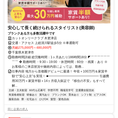
安心して長く続けられるスタイリスト(美容師)
ブランクある方も多数活躍中です
カットオンリークラブ 木更津店
交通・アクセス 上総清川駅徒歩5分 ※車通勤可
月給275,000円～480,000円
千葉県木更津市
勤務時間詳細 総労働時間：1ヶ月あたり186時間18分 ◤￣￣￣￣￣￣
￣￣ ❖ 勤務時間 ・9:30～19:00 ・休憩時間：60分 ・残業：あり ※
お客様のご来店状況や施術内容によっては、勤務...
仕事内容 地方から首都圏デビューに最適！ 年収＋100万円＆家賃半
額で“安心上京”を実現！ ■━━━━━━━━━━━━━━━━ 引越費
用30万円＋家賃半額＋14ヶ月収入保証で 『移住の不安』もすべて
解...
主婦・主夫歓迎
60代も応募可
学歴不問
職場見学可
交通費全額支給
有資格者歓迎
研修あり
賞与あり
ブランクOK
育休あり
シフト制
ピアスOK
服装自由
寮・社宅あり
ひげOK
髪型・髪色自由
同じ企業の求人