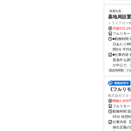
派遣社員
基地局設
トライアロー
月給231,2
フルリモー
■勤務時間 
日あたり8
間0分 平均
■仕事内容
置条件を調
が中心で、
固定時間制
フ
《フルリモ
株式会社スタッ
時給1,90
フルリモー
勤務時間 固定
45分 休憩
仕事内容 【
抽出定義の