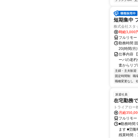
短期集中 
株式会社スタッ
時給3,00
フルリモー
勤務時間 固定
20(時間/月
仕事内容 【
ーバの老朽
査からリプレ
主婦・主夫歓迎
固定時間制
職
職種変更なし
派遣社員
在宅勤務
トライアロー
月給350,0
フルリモー
■勤務時間 
ます ■労働
残業時間：1