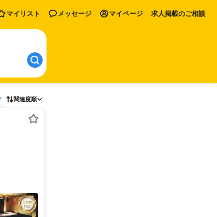
マイリスト
メッセージ
マイページ
求人掲載のご相談
存
関連度順