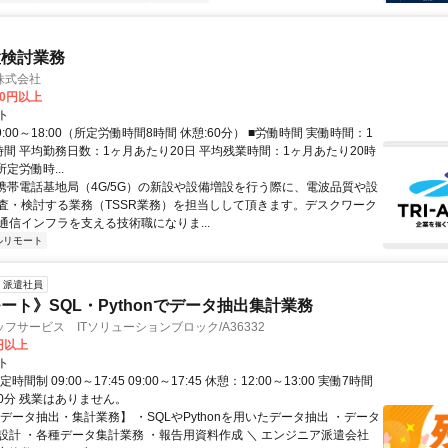
置検討業務
株式会社
60円以上
ト
9:00～18:00（所定労働時間8時間 休憩:60分） ■労働時間 実働時間：1
時間 平均勤務日数：1ヶ月あたり20日 平均残業時間：1ヶ月あたり20時
所定労働時...
 携帯電話基地局（4G/5G）の新設や設備増設を行う際に、電波品質や設
査・検討する業務（TSSR業務）を担当しして頂きます。デスクワーク
通信インフラを支える技術職になりま...
ルリモート
派遣社員
ート》SQL・Pythonでデータ抽出集計業務
フサービス ITソリューションブロック/A36332
0円以上
ト
時間制 09:00～17:45 09:00～17:45 休憩：12:00～13:00 実働7時間
60分 残業はありません。
データ抽出・集計業務】 ・SQLやPythonを用いたデータ抽出 ・データ
設計 ・各種データ集計業務 ・報告用資料作成 ＼ エンジニア派遣会社