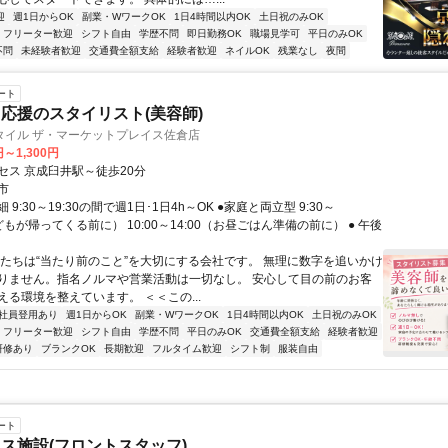
迎
週1日からOK
副業・WワークOK
1日4時間以内OK
土日祝のみOK
フリーター歓迎
シフト自由
学歴不問
即日勤務OK
職場見学可
平日のみOK
不問
未経験者歓迎
交通費全額支給
経験者歓迎
ネイルOK
残業なし
夜間
ート
応援のスタイリスト(美容師)
タイル ザ・マーケットプレイス佐倉店
円～1,300円
セス 京成臼井駅～徒歩20分
市
9:30～19:30の間で週1日･1日4h～OK ●家庭と両立型 9:30～
子どもが帰ってくる前に） 10:00～14:00（お昼ごはん準備の前に） ● 午後
私たちは“当たり前のこと”を大切にする会社です。 無理に数字を追いかけ
りません。指名ノルマや営業活動は一切なし。 安心して目の前のお客
える環境を整えています。 ＜＜この...
社員登用あり
週1日からOK
副業・WワークOK
1日4時間以内OK
土日祝のみOK
フリーター歓迎
シフト自由
学歴不問
平日のみOK
交通費全額支給
経験者歓迎
研修あり
ブランクOK
長期歓迎
フルタイム歓迎
シフト制
服装自由
ート
ス施設(フロントスタッフ)