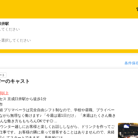
臼井駅
してください
を選択してください
条件保
ート
バーのキャスト
0円以上
セス 京成臼井駅から徒歩1分
市
細 プリマベーラは完全自由シフト制なので、学校や昼職、プライベー
ながら無理なく働けます♪ 「今週は週1日だけ」 「来週はたくさん働き
んな働き方ももちろんOKです◎ ...
カウンター越しにお客様と楽しくお話ししながら、ドリンクを作ってご
仕事です。 お客様の隣に座って接客することはありませんので、未経
心してスタートできます。 具体的には…...