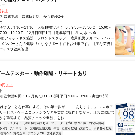
ュア
0円以上
ス 京成本線「京成臼井駅」から徒歩2分
市
 A．9:30～19:30（休憩1時間含む） B．9:30～13:30 C．15:00～
17:00～19:30 E．12月日曜日1回 【勤務曜日】 月 火 水 木 金 ...
種 フィットネス施設（フロントスタッフ） 雇用形態 アルバイト / パー
容 メンバーさんの健康づくりをサポートするお仕事です。 【主な業務】
イスや健康管理 ・...
ゲームテスター・動作確認・リモートあり
00円以上
ト
 総労働時間：1ヶ月あたり160時間 平日 9:00～18:00（実働8時間・
）
「好きなことを仕事にする、その第一歩がここにあります。」 スマホア
bサービス・ゲームコンテンツなどを実際に操作しながら、正常に動いて
かを確認する「品質チェック業務」をお...
迎
ランチタイム
資格取得支援あり
フリーター歓迎
学歴不問
固定時間制
験不問
フルリモート
交通費全額支給
午前
経験者歓迎
残業なし
有資格者歓迎
在宅OK
賞与あり
ブランクOK
交通費支給