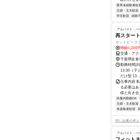
業界未経験者歓
主婦・主夫歓迎
学生歓迎
経験
アルバイト・パ
再スタート
カットビース
時給1,200
交通・アク
千葉県佐倉
勤務時間詳細 
13:30（
だけ型 13...
仕事内容 
る必要はあ
様と向き合
扶養内勤務OK
主婦・主夫歓迎
有資格者歓迎
同じ企業の求人
アルバイト・パ
フィットネ