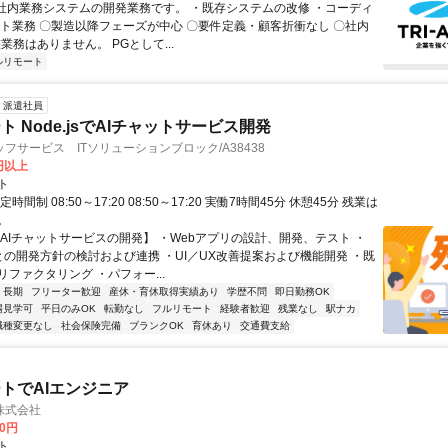
 社内業務システムの開発業務です。 ・既存システムの改修 ・コーディ
スト業務 〇製造以降フェーズが中心 〇要件定義・顧客折衝なし 〇社内
業務はありません。 PGとして...
ルリモート
派遣社員
 Node.jsでAIチャットサービス開発
フサービス ITソリューションブロック/A38438
0円以上
ト
時間制 08:50～17:20 08:50～17:20 実働7時間45分 休憩45分 残業は
。
【AIチャットサービスの開発】 ・Webアプリの設計、開発、テスト ・
Mとの開発方針の検討および連携 ・UI／UX改善提案および機能開発 ・既
ファクタリング ・パフォー...
長期
フリーター歓迎
産休・育休取得実績あり
学歴不問
即日勤務OK
場見学可
平日のみOK
転勤なし
フルリモート
経験者歓迎
残業なし
駅ナカ
職種変更なし
社会保険完備
ブランクOK
育休あり
交通費支給
トでAIエンジニア
株式会社
00円
ト