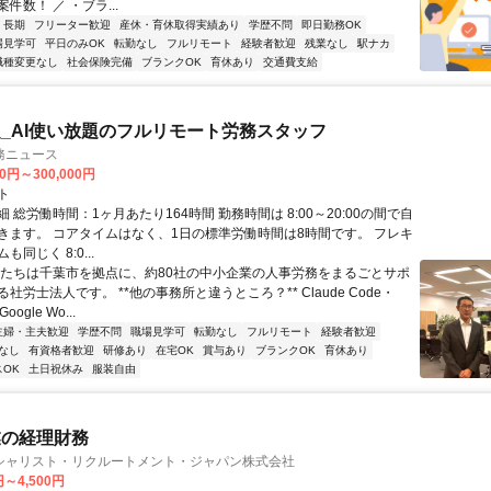
件数！ ／ ・ブラ...
長期
フリーター歓迎
産休・育休取得実績あり
学歴不問
即日勤務OK
場見学可
平日のみOK
転勤なし
フルリモート
経験者歓迎
残業なし
駅ナカ
職種変更なし
社会保険完備
ブランクOK
育休あり
交通費支給
_AI使い放題のフルリモート労務スタッフ
務ニュース
00円～300,000円
ト
 総労働時間：1ヶ月あたり164時間 勤務時間は 8:00～20:00の間で自
きます。 コアタイムはなく、1日の標準労働時間は8時間です。 フレキ
同じく 8:0...
私たちは千葉市を拠点に、約80社の中小企業の人事労務をまるごとサポ
社労士法人です。 **他の事務所と違うところ？** Claude Code・
oogle Wo...
主婦・主夫歓迎
学歴不問
職場見学可
転勤なし
フルリモート
経験者歓迎
なし
有資格者歓迎
研修あり
在宅OK
賞与あり
ブランクOK
育休あり
OK
土日祝休み
服装自由
業の経理財務
シャリスト・リクルートメント・ジャパン株式会社
円～4,500円