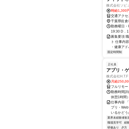
株式会社ソピ
時給1,30
交通アクセ
千葉県佐倉
勤務曜日・時間
19:30 D．
募集要項 職
ト 仕事内
・健康アドバ
固定時間制
正社員
アプリ・
株式会社H.T.F
月給250,0
フルリモー
勤務時間詳細
休憩1時間
仕事内容 
プリ・We
いるかどう
業界未経験者歓
職場見学可
経
研修あり
夕方