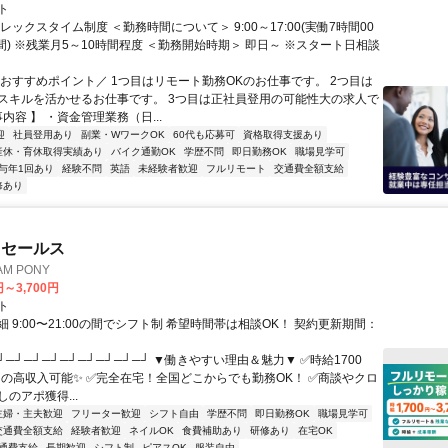
ト
レックスタイム制度 ＜勤務時間について＞ 9:00～17:00(実働7時間00
間) ※残業月5～10時間程度 ＜勤務開始時期＞ 即日～ ※スタート日相談
＼おすすめポイント／ 1つ目はリモート勤務OKのお仕事です。 2つ目は
スキルを活かせるお仕事です。 3つ目は正社員登用の可能性大の求人で
事内容 】 ・資金管理業務（日...
迎
社員登用あり
副業・WワークOK
60代も応募可
資格取得支援あり
産休・育休取得実績あり
バイク通勤OK
学歴不問
即日勤務OK
職場見学可
与年1回あり
経験不問
英語
未経験者歓迎
フルリモート
交通費全額支給
修あり
ドセールス
M PONY
円～3,700円
ト
 9:00〜21:00の間でシフト制 希望時間帯は相談OK！ 契約更新期間：
┘─┘─┘─┘─┘─┘─┘─┘─┘ ▼働きやすい理由＆魅力▼ ✅時給1700
0円の高収入可能✨ ✅完全在宅！全国どこからでも勤務OK！ ✅商談やクロ
のアポ獲得...
主婦・主夫歓迎
フリーター歓迎
シフト自由
学歴不問
即日勤務OK
職場見学可
交通費全額支給
経験者歓迎
ネイルOK
食費補助あり
研修あり
在宅OK
通費支給
長期歓迎
シフト制
ピアスOK
服装自由