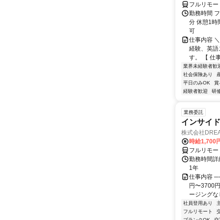
フルリモー
勤務時間 フ
分 休憩1時
可
仕事内容 
経験、英語
す。 【 仕
業界未経験者歓
社会保険あり
平日のみOK
賞
経験者歓迎
研
業務委託
インサイ
株式会社DREA
時給1,700
フルリモー
勤務時間詳細
1年
仕事内容 ─
円〜370
ージングなし
社員登用あり
フルリモート
ブランクOK
交