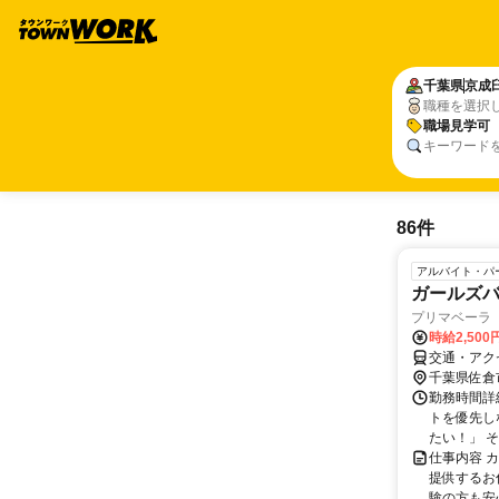
千葉県
京成
職種を選択
職場見学可
キーワード
86件
アルバイト・パ
ガールズ
プリマベーラ
時給2,50
交通・アク
千葉県佐倉
勤務時間詳
トを優先し
たい！」 そ
仕事内容 
提供するお
験の方も安