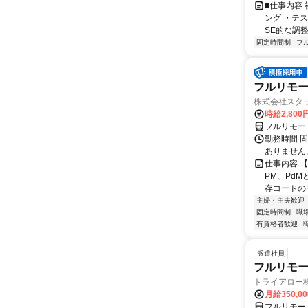
■仕事内容
ング ・テ
SE的な調整
固定時間制
フ
フルリモート
株式会社スタッ
時給2,80
フルリモー
勤務時間 固定
ありません
仕事内容 
PM、Pd
存コードのリ
主婦・主夫歓迎
固定時間制
職
有資格者歓迎
派遣社員
フルリモー
トライアロー
月給350,0
フルリモー