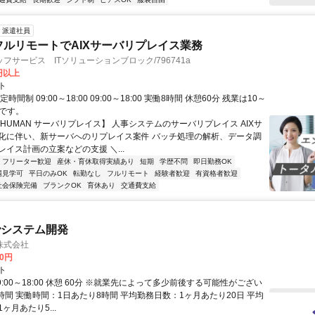
派遣社員
フルリモートでAIXサーバリプレイス業務
フサービス ITソリューションブロック/796741a
0円以上
ト
時間制 09:00～18:00 09:00～18:00 実働8時間 休憩60分 残業は10～
)です。
HUMAN サーバリプレイス】 人事システムのサーバリプレイス AIXサ
化に伴い、新サーバへのリプレイス案件 バッチ処理の解析、データ調
イス計画の立案などの支援 ＼...
フリーター歓迎
産休・育休取得実績あり
短期
学歴不問
即日勤務OK
場見学可
平日のみOK
転勤なし
フルリモート
経験者歓迎
有資格者歓迎
社会保険完備
ブランクOK
育休あり
交通費支給
でシステム開発
株式会社
00円
ト
9:00～18:00 休憩 60分 ※就業先によって多少前後する可能性がござい
時間 実働時間：1日あたり8時間 平均勤務日数：1ヶ月あたり20日 平均
ヶ月あたり5...