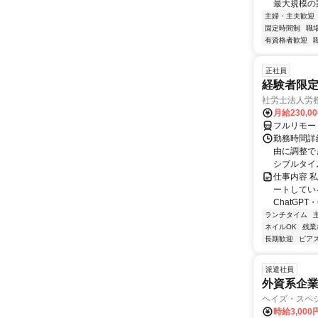
最大規模の案
主婦・主夫歓迎
固定時間制
職
有資格者歓迎
正社員
経験者限定
社労士法人労
月給230,0
フルリモー
勤務時間詳細
由に調整で
シブルタイムも
仕事内容 
ートしている
ChatGPT・G
ランチタイム
ネイルOK
残業
長期歓迎
ピアス
派遣社員
外資系企
ヘイズ・スペ
時給3,000