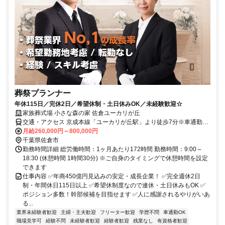
葬祭プランナー
年休115日／完休2日／希望休制・土日休みOK／未経験歓迎☆
家族葬式場 小さな森の家 佐倉ユーカリが丘
交通・アクセス 京成本線「ユーカリが丘駅」より徒歩7分※車通勤
OK
月給260,000円～800,000円
千葉県佐倉市
勤務時間詳細 総労働時間：1ヶ月あたり172時間 勤務時間：9:00～
18:30 (休憩時間 1時間30分) ※ご自身のタイミングで休憩時間を設定
できます
仕事内容 ✅年商450億円見込みの安定・成長企業！ ✅完全週休2日
制・年間休日115日以上 ✅希望休制度なので連休・土日休みもOK ✅
ポジション多数！幹部候補を目指せます ✅人に感謝されるやりがいあ
る...
業界未経験者歓迎
主婦・主夫歓迎
フリーター歓迎
学歴不問
車通勤OK
職場見学可
経験不問
未経験者歓迎
経験者歓迎
残業なし
有資格者歓迎