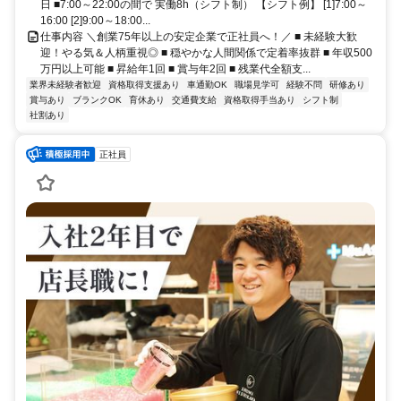
日 ■7:00～22:00の間で 実働8h（シフト制） 【シフト例】 [1]7:00～
16:00 [2]9:00～18:00...
仕事内容 ＼創業75年以上の安定企業で正社員へ！／ ■ 未経験大歓
迎！やる気＆人柄重視◎ ■ 穏やかな人間関係で定着率抜群 ■ 年収500
万円以上可能 ■ 昇給年1回 ■ 賞与年2回 ■ 残業代全額支...
業界未経験者歓迎
資格取得支援あり
車通勤OK
職場見学可
経験不問
研修あり
賞与あり
ブランクOK
育休あり
交通費支給
資格取得手当あり
シフト制
社割あり
正社員