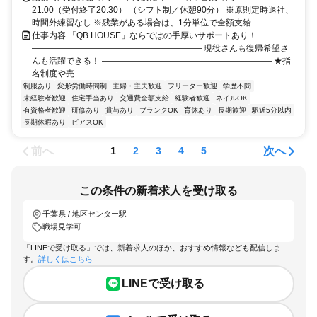
21:00（受付終了20:30） （シフト制／休憩90分） ※原則定時退社、
時間外練習なし ※残業がある場合は、1分単位で全額支給...
仕事内容 「QB HOUSE」ならではの手厚いサポートあり！
―――――――――――――――――――― 現役さんも復帰希望さ
んも活躍できる！ ―――――――――――――――――――― ★指
名制度や売...
制服あり
変形労働時間制
主婦・主夫歓迎
フリーター歓迎
学歴不問
未経験者歓迎
住宅手当あり
交通費全額支給
経験者歓迎
ネイルOK
有資格者歓迎
研修あり
賞与あり
ブランクOK
育休あり
長期歓迎
駅近5分以内
長期休暇あり
ピアスOK
前へ
次へ
1
2
3
4
5
この条件の新着求人を受け取る
千葉県 / 地区センター駅
職場見学可
「LINEで受け取る」では、新着求人のほか、おすすめ情報なども配信しま
す。
詳しくはこちら
LINEで受け取る