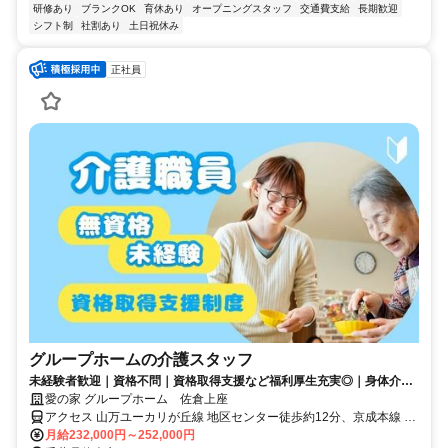
研修あり
ブランクOK
育休あり
オープニングスタッフ
交通費支給
長期歓迎
シフト制
社割あり
土日祝休み
正社員
グループホームの介護スタッフ
未経験者歓迎｜資格不問｜資格取得支援など福利厚生充実◎｜身体介助
少なめ（対話が中心）
愛の家 グループホーム 佐倉上座
アクセス 山万ユーカリが丘線 地区センター徒歩約12分、京成本線 ユ
ーカリが丘徒歩約14分、山万ユーカリが丘線 ユーカリが丘徒歩約14
月給232,000円～252,000円