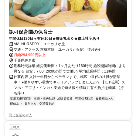
認可保育園の保育士
年間休日130日＋有休10日★敷金礼金０★借上社宅あり
AIAI NURSERY ユーカリが丘
交通・アクセス 京成本線「ユーカリが丘駅」徒歩9分
月給294,900円以上
千葉県佐倉市
勤務時間詳細 総労働時間：1ヶ月あたり160時間 施設開園時間により
異なる 目安：7:00~20:00の間で実働8h 平均残業時間：11時間
仕事内容 入社一年目からベテランまで、幅広い世代の社員が活躍
中！ ♦︎働きやすい環境でキャリアアップしませんか？ 【ICT活用】ス
マホ・アプリ・インカム支給で連絡帳や情報共有の負担を軽減 【持
ち帰り...
変形労働時間制
主婦・主夫歓迎
経験者歓迎
有資格者歓迎
食費補助あり
研修あり
賞与あり
交通費支給
同じ企業の求人
正社員