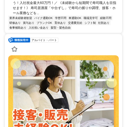
う！入社祝金最大60万円！／ 《未経験から短期間で寿司職人を目指
せます！》 寿司居酒屋「や台ずし」で寿司の握りや調理、接客・ホ
ール業務などを...
業界未経験者歓迎
バイク通勤OK
学歴不問
車通勤OK
職場見学可
経験不問
研修あり
賞与あり
ブランクOK
育休あり
交通費支給
シフト制
社割あり
食事補助あり
入社祝い金あり
髪型・髪色自由
アルバイト・パート