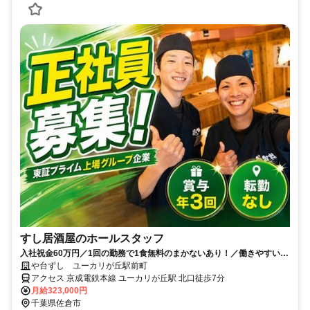
すし居酒屋のホールスタッフ
入社祝金60万円／1回の勤務で1食無料のまかないあり！／働きやすい環
境づくりに力を入れています◎
や台ずし ユーカリが丘駅前町
アクセス 京成電鉄本線 ユーカリが丘駅 北口徒歩7分
月給323,000円
千葉県佐倉市