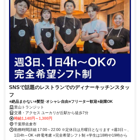
SNSで話題のレストランでのディナーキッチンスタッ
フ
⭐絶品まかない⭐髪型･オシャレ自由⭐フリーター歓迎⭐副業OK
里山トランジット
交通・アクセス ユーカリが丘駅から徒歩7分
時給1,140円～1,300円
千葉県佐倉市
勤務時間詳細 17:00～22:00 ※定休日は月曜日となります ⭐週3日～、
1日4h～OK ⭐終電考慮 ⭐完全希望シフト制 ⭐学生は18時や19時から