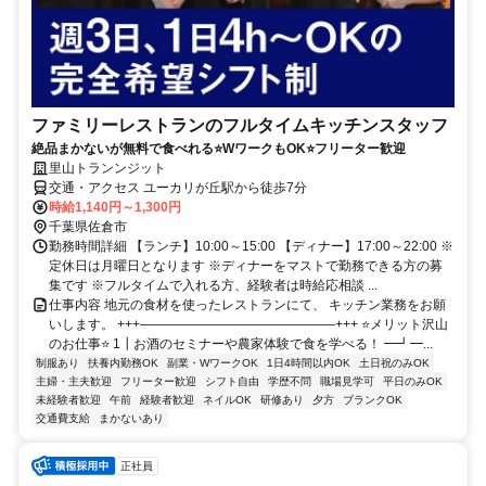
ファミリーレストランのフルタイムキッチンスタッフ
絶品まかないが無料で食べれる⭐WワークもOK⭐フリーター歓迎
里山トランンジット
交通・アクセス ユーカリが丘駅から徒歩7分
時給1,140円～1,300円
千葉県佐倉市
勤務時間詳細 【ランチ】10:00～15:00 【ディナー】17:00～22:00 ※
定休日は月曜日となります ※ディナーをマストで勤務できる方の募
集です ※フルタイムで入れる方、経験者は時給応相談 ...
仕事内容 地元の食材を使ったレストランにて、 キッチン業務をお願
いします。 +++———————————————+++ ⭐メリット沢山
のお仕事⭐ 1┃お酒のセミナーや農家体験で食を学べる！ ━┛━...
制服あり
扶養内勤務OK
副業・WワークOK
1日4時間以内OK
土日祝のみOK
主婦・主夫歓迎
フリーター歓迎
シフト自由
学歴不問
職場見学可
平日のみOK
未経験者歓迎
午前
経験者歓迎
ネイルOK
研修あり
夕方
ブランクOK
交通費支給
まかないあり
正社員