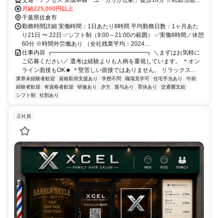
交通・アクセス 京成本線「ユーカリが丘駅」徒歩10分 ☆転勤当面な
し（2号店以上を出店した場合配属替えの可能性あり）
月給225,000円以上
千葉県佐倉市
勤務時間詳細 実働時間：1日あたり8時間 平均勤務日数：1ヶ月あた
り21日 〜 22日 ✅シフト制（9:00～21:00の範囲） ✅実働8時間／休憩
60分 ※時間外労働あり （全社残業平均：2024...
仕事内容 ┏━━━━━━━━━━━━━━━━┓ ＼まずはお気軽に
ご応募ください／ 選考は経験よりも人柄を重視しています。 ＊オン
ライン面接もOK★ ＊堅苦しい面接ではありません。 リラックス...
業界未経験者歓迎
資格取得支援あり
学歴不問
職場見学可
住宅手当あり
午前
経験者歓迎
有資格者歓迎
研修あり
夕方
賞与あり
育休あり
交通費支給
シフト制
社割あり
正社員