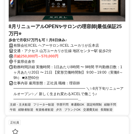
8月リニューアルOPEN✨サロンの理容師|最低保証25
万円⭐
歩合で月収57万円も可！月8日休み♪
有限会社XCEL ヘアーサロンXCEL ユーカリが丘本店
交通・アクセス 山万ユーカリが丘線 地区センター駅 徒歩2分
月給250,000円～570,000円
千葉県佐倉市
勤務時間詳細 実働時間：1日あたり8時間 〜 9時間 平均勤務日数：1
ヶ月あたり20日 〜 21日 【変形労働時間制】 9:00～19:00（実働8～
9h） ■休憩60分
仕事内容 雇用形態：正社員 職種：理容師
━━━━━━━━━━━━━━━━━━━━ ＼✨8月下旬リニューア
ルオープン✨／ 新しく生まれ変わるXCELで働こう♪
━━━━━━━━━━━━━━━━━━...
主婦・主夫歓迎
フリーター歓迎
学歴不問
車通勤OK
固定時間制
経験不問
午前
経験者歓迎
有資格者歓迎
夕方
ブランクOK
交通費支給
長期歓迎
正社員