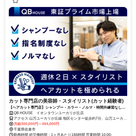
カット専門店の美容師・スタイリスト(カット経験者)
【ヘアカット専門店】シャンプー・カラー・ノルマ・時間外練習なし！
週休2日⇒希望休月3日OK！＜ブランクOK＞
QB HOUSE イオンタウンユーカリが丘店
アクセス 山万ユーカリが丘線 地区センター徒歩約7分、山万ユーカリ
が丘線 公園徒歩約8分、京成本線 ユーカリが丘北口徒歩約13分
月給300,000円～494,000円
千葉県佐倉市
勤務時間 総労働時間：1ヶ月あたり186時間 営業時間 10:00-