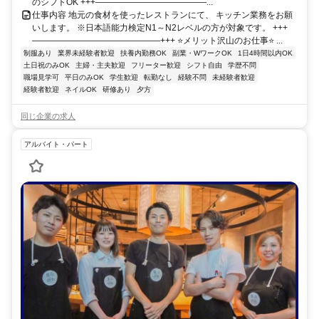
のシフトOK +++—————————————...
仕事内容 地元の食材を使ったレストランにて、 キッチン業務をお願
いします。 ※日本語能力検定N1～N2レベルの方が対象です。 +++
———————————————+++ ⭐メリット沢山のお仕事⭐ ...
制服あり
業界未経験者歓迎
扶養内勤務OK
副業・WワークOK
1日4時間以内OK
土日祝のみOK
主婦・主夫歓迎
フリーター歓迎
シフト自由
学歴不問
職場見学可
平日のみOK
学生歓迎
転勤なし
経験不問
未経験者歓迎
経験者歓迎
ネイルOK
研修あり
夕方
同じ企業の求人
アルバイト・パート