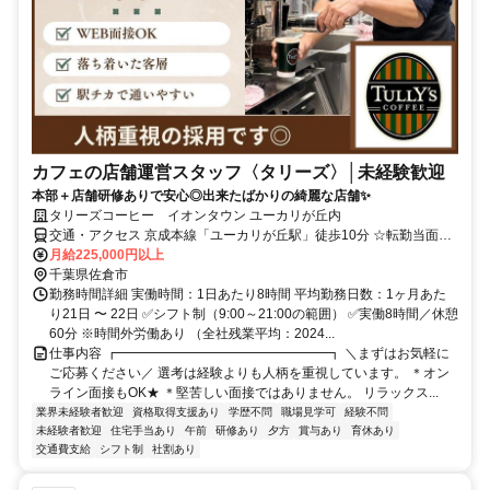
カフェの店舗運営スタッフ〈タリーズ〉│未経験歓迎
本部＋店舗研修ありで安心◎出来たばかりの綺麗な店舗✨
タリーズコーヒー イオンタウン ユーカリが丘内
交通・アクセス 京成本線「ユーカリが丘駅」徒歩10分 ☆転勤当面な
し（2号店以上を出店した場合配属替えの可能性あり）
月給225,000円以上
千葉県佐倉市
勤務時間詳細 実働時間：1日あたり8時間 平均勤務日数：1ヶ月あた
り21日 〜 22日 ✅シフト制（9:00～21:00の範囲） ✅実働8時間／休憩
60分 ※時間外労働あり （全社残業平均：2024...
仕事内容 ┏━━━━━━━━━━━━━━━━┓ ＼まずはお気軽に
ご応募ください／ 選考は経験よりも人柄を重視しています。 ＊オン
ライン面接もOK★ ＊堅苦しい面接ではありません。 リラックス...
業界未経験者歓迎
資格取得支援あり
学歴不問
職場見学可
経験不問
未経験者歓迎
住宅手当あり
午前
研修あり
夕方
賞与あり
育休あり
交通費支給
シフト制
社割あり