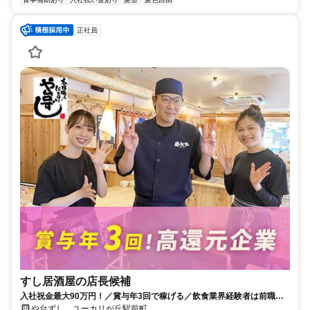
正社員
すし居酒屋の店長候補
入社祝金最大90万円！／賞与年3回で稼げる／飲食業界経験者は前職年
収を考慮／食事補助あり
や台ずし ユーカリが丘駅前町