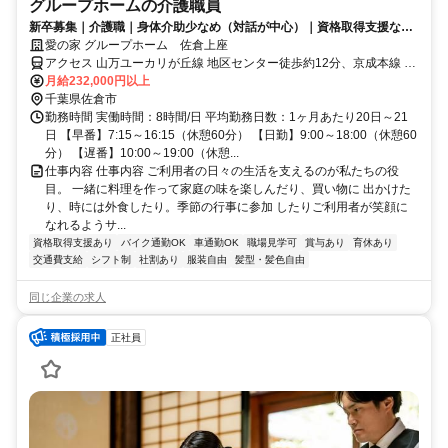
グループホームの介護職員
新卒募集｜介護職｜身体介助少なめ（対話が中心）｜資格取得支援など
福利厚生充実◎
愛の家 グループホーム 佐倉上座
アクセス 山万ユーカリが丘線 地区センター徒歩約12分、京成本線 ユ
ーカリが丘徒歩約14分、山万ユーカリが丘線 ユーカリが丘徒歩約14
月給232,000円以上
分 ユーカリが丘線「地区センター駅」徒歩14分
千葉県佐倉市
勤務時間 実働時間：8時間/日 平均勤務日数：1ヶ月あたり20日～21
日 【早番】7:15～16:15（休憩60分） 【日勤】9:00～18:00（休憩60
分） 【遅番】10:00～19:00（休憩...
仕事内容 仕事内容 ご利用者の日々の生活を支えるのが私たちの役
目。 一緒に料理を作って家庭の味を楽しんだり、買い物に 出かけた
り、時には外食したり。季節の行事に参加 したりご利用者が笑顔に
なれるようサ...
資格取得支援あり
バイク通勤OK
車通勤OK
職場見学可
賞与あり
育休あり
交通費支給
シフト制
社割あり
服装自由
髪型・髪色自由
同じ企業の求人
正社員