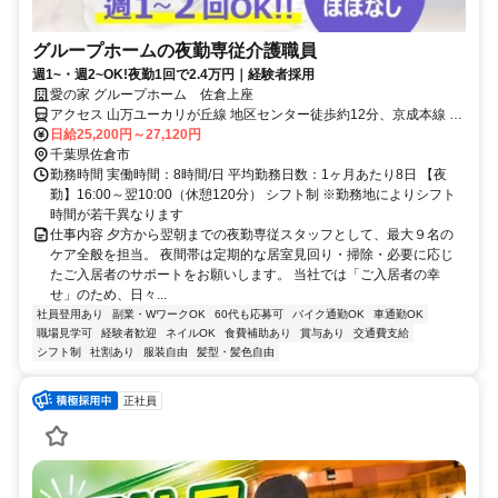
グループホームの夜勤専従介護職員
週1~・週2~OK!夜勤1回で2.4万円｜経験者採用
愛の家 グループホーム 佐倉上座
アクセス 山万ユーカリが丘線 地区センター徒歩約12分、京成本線 ユ
ーカリが丘徒歩約14分、山万ユーカリが丘線 ユーカリが丘徒歩約14
日給25,200円～27,120円
分 ユーカリが丘線「地区センター駅」徒歩14分
千葉県佐倉市
勤務時間 実働時間：8時間/日 平均勤務日数：1ヶ月あたり8日 【夜
勤】16:00～翌10:00（休憩120分） シフト制 ※勤務地によりシフト
時間が若干異なります
仕事内容 夕方から翌朝までの夜勤専従スタッフとして、最大９名の
ケア全般を担当。 夜間帯は定期的な居室見回り・掃除・必要に応じ
たご入居者のサポートをお願いします。 当社では「ご入居者の幸
せ」のため、日々...
社員登用あり
副業・WワークOK
60代も応募可
バイク通勤OK
車通勤OK
職場見学可
経験者歓迎
ネイルOK
食費補助あり
賞与あり
交通費支給
シフト制
社割あり
服装自由
髪型・髪色自由
正社員