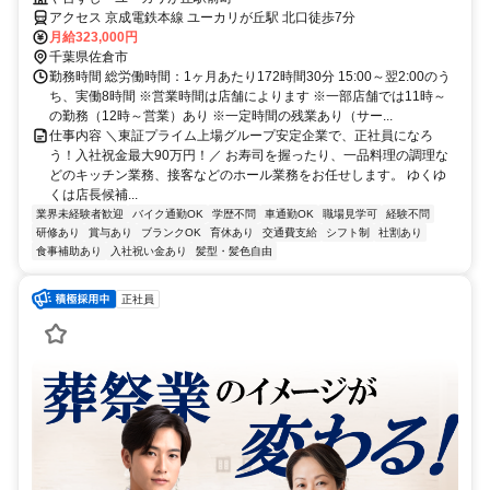
アクセス 京成電鉄本線 ユーカリが丘駅 北口徒歩7分
月給323,000円
千葉県佐倉市
勤務時間 総労働時間：1ヶ月あたり172時間30分 15:00～翌2:00のう
ち、実働8時間 ※営業時間は店舗によります ※一部店舗では11時～
の勤務（12時～営業）あり ※一定時間の残業あり（サー...
仕事内容 ＼東証プライム上場グループ安定企業で、正社員になろ
う！入社祝金最大90万円！／ お寿司を握ったり、一品料理の調理な
どのキッチン業務、接客などのホール業務をお任せします。 ゆくゆ
くは店長候補...
業界未経験者歓迎
バイク通勤OK
学歴不問
車通勤OK
職場見学可
経験不問
研修あり
賞与あり
ブランクOK
育休あり
交通費支給
シフト制
社割あり
食事補助あり
入社祝い金あり
髪型・髪色自由
正社員