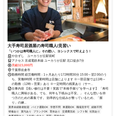
大手寿司居酒屋の寿司職人/見習い
「いつかは寿司職人に」その想い、ヨシックスで叶えよう！
や台ずし ユーカリが丘駅前町
アクセス 京成電鉄本線 ユーカリが丘駅 北口徒歩7分
月給323,000円
千葉県佐倉市
勤務時間 総労働時間：1ヶ月あたり172時間30分 15:00～翌2:00のう
ち、実働8時間 ※営業時間は店舗によります ※一部店舗では11時～
の勤務（12時～営業）あり ※一定時間の残業あり（サー...
仕事内容 【長い修行は不要！実践で“本格手握り”を学べます】 「寿司
職人に興味がある。でも、何年も下積みは不安。」 そんな想いを持
つ方のための募集です。 効率的な仕組みが整っているため、「握
り」の練...
業界未経験者歓迎
バイク通勤OK
学歴不問
車通勤OK
職場見学可
経験不問
研修あり
賞与あり
ブランクOK
育休あり
交通費支給
シフト制
社割あり
食事補助あり
入社祝い金あり
髪型・髪色自由