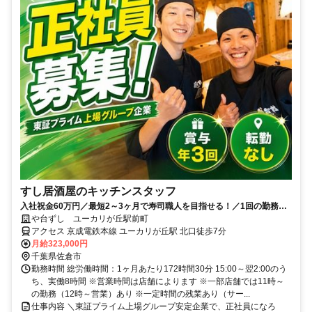
すし居酒屋のキッチンスタッフ
入社祝金60万円／最短2～3ヶ月で寿司職人を目指せる！／1回の勤務で1
食無料のまかないあり
や台ずし ユーカリが丘駅前町
アクセス 京成電鉄本線 ユーカリが丘駅 北口徒歩7分
月給323,000円
千葉県佐倉市
勤務時間 総労働時間：1ヶ月あたり172時間30分 15:00～翌2:00のう
ち、実働8時間 ※営業時間は店舗によります ※一部店舗では11時～
の勤務（12時～営業）あり ※一定時間の残業あり（サー...
仕事内容 ＼東証プライム上場グループ安定企業で、正社員になろ