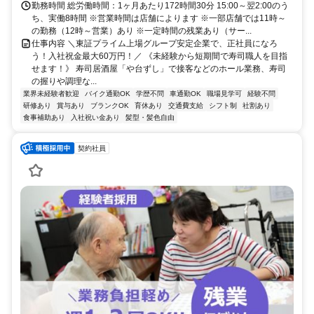
勤務時間 総労働時間：1ヶ月あたり172時間30分 15:00～翌2:00のう
ち、実働8時間 ※営業時間は店舗によります ※一部店舗では11時～
の勤務（12時～営業）あり ※一定時間の残業あり（サー...
仕事内容 ＼東証プライム上場グループ安定企業で、正社員になろ
う！入社祝金最大60万円！／ 《未経験から短期間で寿司職人を目指
せます！》 寿司居酒屋「や台ずし」で接客などのホール業務、寿司
の握りや調理な...
業界未経験者歓迎
バイク通勤OK
学歴不問
車通勤OK
職場見学可
経験不問
研修あり
賞与あり
ブランクOK
育休あり
交通費支給
シフト制
社割あり
食事補助あり
入社祝い金あり
髪型・髪色自由
契約社員