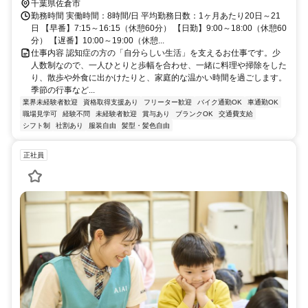
分 ユーカリが丘線「地区センター駅」徒歩14分
千葉県佐倉市
勤務時間 実働時間：8時間/日 平均勤務日数：1ヶ月あたり20日～21
日 【早番】7:15～16:15（休憩60分） 【日勤】9:00～18:00（休憩60
分） 【遅番】10:00～19:00（休憩...
仕事内容 認知症の方の「自分らしい生活」を支えるお仕事です。少
人数制なので、一人ひとりと歩幅を合わせ、一緒に料理や掃除をした
り、散歩や外食に出かけたりと、家庭的な温かい時間を過ごします。
季節の行事など...
業界未経験者歓迎
資格取得支援あり
フリーター歓迎
バイク通勤OK
車通勤OK
職場見学可
経験不問
未経験者歓迎
賞与あり
ブランクOK
交通費支給
シフト制
社割あり
服装自由
髪型・髪色自由
正社員