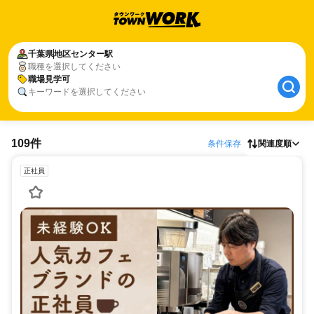
千葉県
地区センター駅
職種を選択してください
職場見学可
キーワードを選択してください
109件
条件保存
関連度順
正社員