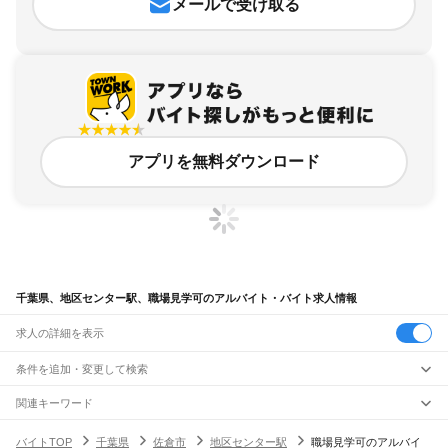
メールで受け取る
アプリを無料ダウンロード
千葉県、地区センター駅、職場見学可のアルバイト・バイト求人情報
求人の詳細を表示
条件を追加・変更して検索
市区町村を追加・変更
関連キーワード
完全在宅ワーク 全国
シール貼り 在宅
現在地周辺
ガチャガチャ
犬カフェ
千葉県
駅を追加・変更
バイトTOP
千葉県
佐倉市
地区センター駅
職場見学可のアルバイ
千葉県
すべて