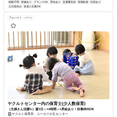
経験不問
研修あり
ブランクOK
育休あり
交通費支給
長期歓迎
社割あり
土日祝休み
友達と応募OK
アルバイト・パート
ヤクルトセンター内の保育士(少人数保育)
［主婦さん活躍✨］週3日～×4時間～×昇給あり！扶養枠内OK
ヤクルト保育所 ユーカリが丘センター