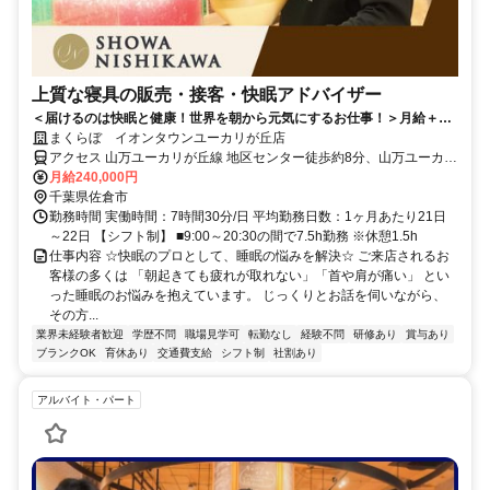
上質な寝具の販売・接客・快眠アドバイザー
＜届けるのは快眠と健康！世界を朝から元気にするお仕事！＞月給＋イ
ンセンも◎ネトフリ無料などユニークな福利厚生も♪
まくらぼ イオンタウンユーカリが丘店
アクセス 山万ユーカリが丘線 地区センター徒歩約8分、山万ユーカリ
が丘線 公園徒歩約10分、山万ユーカリが丘線 井野（千葉県）徒歩約
月給240,000円
11分
千葉県佐倉市
勤務時間 実働時間：7時間30分/日 平均勤務日数：1ヶ月あたり21日
～22日 【シフト制】 ■9:00～20:30の間で7.5h勤務 ※休憩1.5h
仕事内容 ☆快眠のプロとして、睡眠の悩みを解決☆ ご来店されるお
客様の多くは 「朝起きても疲れが取れない」「首や肩が痛い」 とい
った睡眠のお悩みを抱えています。 じっくりとお話を伺いながら、
その方...
業界未経験者歓迎
学歴不問
職場見学可
転勤なし
経験不問
研修あり
賞与あり
ブランクOK
育休あり
交通費支給
シフト制
社割あり
アルバイト・パート