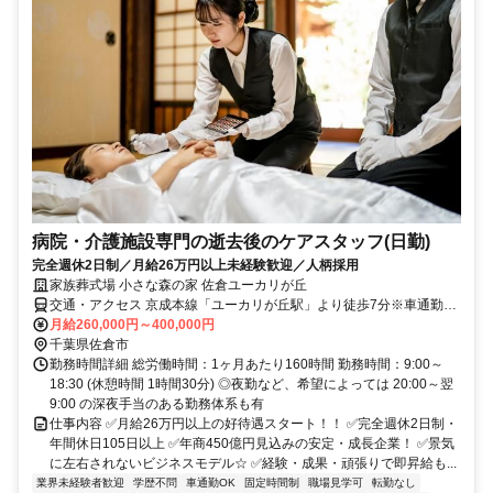
病院・介護施設専門の逝去後のケアスタッフ(日勤)
完全週休2日制／月給26万円以上未経験歓迎／人柄採用
家族葬式場 小さな森の家 佐倉ユーカリが丘
交通・アクセス 京成本線「ユーカリが丘駅」より徒歩7分※車通勤
OK
月給260,000円～400,000円
千葉県佐倉市
勤務時間詳細 総労働時間：1ヶ月あたり160時間 勤務時間：9:00～
18:30 (休憩時間 1時間30分) ◎夜勤など、希望によっては 20:00～翌
9:00 の深夜手当のある勤務体系も有
仕事内容 ✅月給26万円以上の好待遇スタート！！ ✅完全週休2日制・
年間休日105日以上 ✅年商450億円見込みの安定・成長企業！ ✅景気
に左右されないビジネスモデル☆ ✅経験・成果・頑張りで即昇給も...
業界未経験者歓迎
学歴不問
車通勤OK
固定時間制
職場見学可
転勤なし