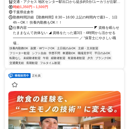
交通・アクセス 地区センター駅出口から徒歩約5分/ユーカリが丘駅出
口から徒歩約5分/ユーカリが丘駅北出口から徒歩約6分
時給1,350円～1,500円
千葉県佐倉市
勤務時間詳細 【勤務時間】8:30～16:00 上記の時間内で週3～、1日
4h～OK！ 扶養内勤務もOK！！
仕事内容 ━━━━━━━━━━━━━━━━━━━ ◤ 資格を眠らせ
たままなんて勿体ない ◢ 資格をたった週3日・4時間から活かせる
━━━━━━━━━━━━━━━━━━━ ／ “保育士にやさしい職
場...
扶養内勤務OK
副業・WワークOK
土日祝のみOK
主婦・主夫歓迎
フリーター歓迎
シフト自由
学歴不問
車通勤OK
職場見学可
平日のみOK
転勤なし
未経験者歓迎
午前
経験者歓迎
有資格者歓迎
夕方
ブランクOK
交通費支給
長期歓迎
フルタイム歓迎
正社員