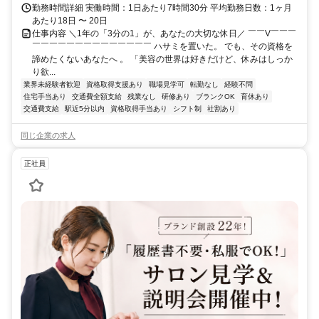
勤務時間詳細 実働時間：1日あたり7時間30分 平均勤務日数：1ヶ月
あたり18日 〜 20日
仕事内容 ＼1年の「3分の1」が、あなたの大切な休日／ ￣￣V￣￣￣
￣￣￣￣￣￣￣￣￣￣￣￣￣￣ ハサミを置いた。 でも、その資格を
諦めたくないあなたへ 。 「美容の世界は好きだけど、休みはしっか
り欲...
業界未経験者歓迎
資格取得支援あり
職場見学可
転勤なし
経験不問
住宅手当あり
交通費全額支給
残業なし
研修あり
ブランクOK
育休あり
交通費支給
駅近5分以内
資格取得手当あり
シフト制
社割あり
同じ企業の求人
正社員