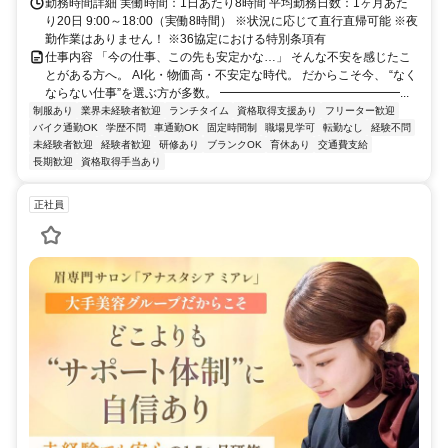
勤務時間詳細 実働時間：1日あたり8時間 平均勤務日数：1ヶ月あた
り20日 9:00～18:00（実働8時間） ※状況に応じて直行直帰可能 ※夜
勤作業はありません！ ※36協定における特別条項有
仕事内容 「今の仕事、この先も安定かな…」 そんな不安を感じたこ
とがある方へ。 AI化・物価高・不安定な時代。 だからこそ今、 “なく
ならない仕事”を選ぶ方が多数。 ━━━━━━━━━━━━━━━...
制服あり
業界未経験者歓迎
ランチタイム
資格取得支援あり
フリーター歓迎
バイク通勤OK
学歴不問
車通勤OK
固定時間制
職場見学可
転勤なし
経験不問
未経験者歓迎
経験者歓迎
研修あり
ブランクOK
育休あり
交通費支給
長期歓迎
資格取得手当あり
正社員