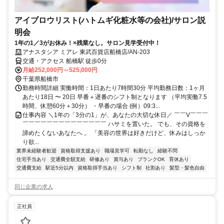
アイブロウリスト(ハトムギ化粧水等の会社)/サロン説
明会
1年の1／3がお休み！×残業なし。サロン見学受付中！
アナスタシア ミアレ 東武百貨店船橋店/AN-203
交通・アクセス 船橋駅 徒歩0分
月給252,000円～525,000円
千葉県船橋市
勤務時間詳細 実働時間：1日あたり7時間30分 平均勤務日数：1ヶ月
あたり18日 〜 20日 早番＋遅番のシフト制となります （平均実働7.5
時間、休憩60分＋30分） ・早番の場合 (例）09:3...
仕事内容 ＼1年の「3分の1」が、あなたの大切な休日／ ￣￣V￣￣￣
￣￣￣￣￣￣￣￣￣￣￣￣￣￣ ハサミを置いた。 でも、その資格を
諦めたくないあなたへ 。 「美容の世界は好きだけど、休みはしっか
り欲...
業界未経験者歓迎
資格取得支援あり
職場見学可
転勤なし
経験不問
住宅手当あり
交通費全額支給
研修あり
賞与あり
ブランクOK
育休あり
交通費支給
駅近5分以内
資格取得手当あり
シフト制
社割あり
髪型・髪色自由
同じ企業の求人
正社員