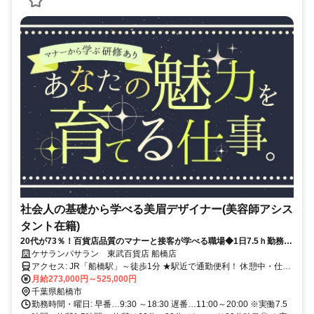
社会人の基礎から学べる美眉デザイナー(美容師アシス
タント在籍)
20代が73％！百貨店品質のマナーと接客が学べる職場◆1日7.5ｈ勤務◆
残業1日0～5分
ケサランパサラン 東武百貨店 船橋店
アクセス: JR「船橋駅」～徒歩1分 ★駅近で通勤便利！ 休憩中・仕事
帰りのお買い物にも便利な好立地です◎
月給273,000円～525,000円
千葉県船橋市
勤務時間・曜日: 早番…9:30 ～18:30 遅番…11:00～20:00 ※実働7.5