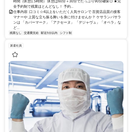
時間（休憩1.5時間） 休憩は60分＋30分でたっぷり90分確保◎ ★完
全予約制で残業ほとんどなし！ 予約...
仕事内容: 口コミ☆4以上をいただく人気サロンで 百貨店品質の接客
マナーや 上質な立ち振る舞いを身に付けませんか？ ケサランパサラ
ンは 「カバーマーク」「アクセーヌ」 「デジャヴュ」「オペラ」な
ど...
残業なし
交通費支給
駅近5分以内
シフト制
派遣社員