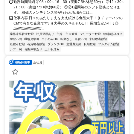
勤務時間詳細 ①08：00～16：30（実働7.5H/休憩60分） ②12：30～
21：00（実働7.5H/休憩60分） ①②1週間毎のシフト勤務となりま
す。 機械のメンテナンス等が行われる場合には...
仕事内容 日々のあたりまえを支え続ける食品大手！ (( チャーハンの
CMで有名な企業です♪ )) 大手のスキルもGET！長期安定が叶う◎
///////////////////////////////...
業界未経験者歓迎
社員登用あり
主婦・主夫歓迎
フリーター歓迎
給料前払いOK
学歴不問
職場見学可
平日のみOK
転勤なし
経験不問
未経験者歓迎
経験者歓迎
有資格者歓迎
ブランクOK
交通費支給
長期歓迎
フルタイム歓迎
シフト制
長期休暇あり
土日祝休み
正社員