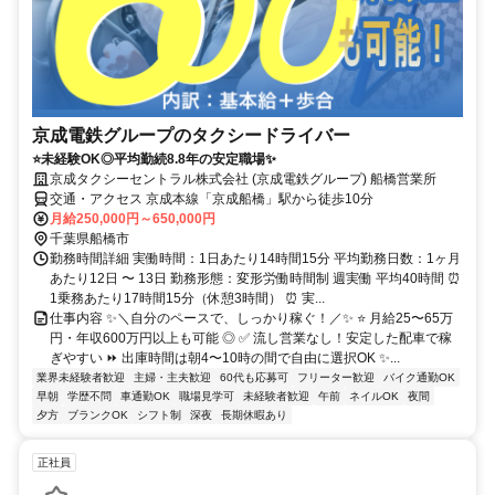
京成電鉄グループのタクシードライバー
⭐未経験OK◎平均勤続8.8年の安定職場✨
京成タクシーセントラル株式会社 (京成電鉄グループ) 船橋営業所
交通・アクセス 京成本線「京成船橋」駅から徒歩10分
月給250,000円～650,000円
千葉県船橋市
勤務時間詳細 実働時間：1日あたり14時間15分 平均勤務日数：1ヶ月
あたり12日 〜 13日 勤務形態：変形労働時間制 週実働 平均40時間 ⏰
1乗務あたり17時間15分（休憩3時間） ⏰ 実...
仕事内容 ✨＼自分のペースで、しっかり稼ぐ！／✨ ⭐ 月給25〜65万
円・年収600万円以上も可能 ◎ ✅ 流し営業なし！安定した配車で稼
ぎやすい ⏩ 出庫時間は朝4〜10時の間で自由に選択OK ✨...
業界未経験者歓迎
主婦・主夫歓迎
60代も応募可
フリーター歓迎
バイク通勤OK
早朝
学歴不問
車通勤OK
職場見学可
未経験者歓迎
午前
ネイルOK
夜間
夕方
ブランクOK
シフト制
深夜
長期休暇あり
正社員