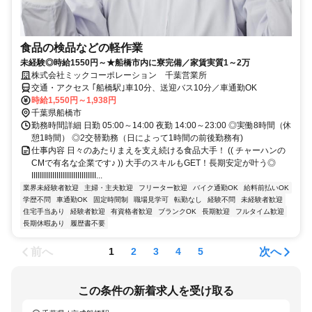
食品の検品などの軽作業
未経験◎時給1550円～★船橋市内に寮完備／家賃実質1～2万
株式会社ミックコーポレーション 千葉営業所
交通・アクセス ｢船橋駅｣車10分、送迎バス10分／車通勤OK
時給1,550円～1,938円
千葉県船橋市
勤務時間詳細 日勤 05:00～14:00 夜勤 14:00～23:00 ◎実働8時間（休
憩1時間） ◎2交替勤務（日によって1時間の前後勤務有)
仕事内容 日々のあたりまえを支え続ける食品大手！ (( チャーハンの
CMで有名な企業です♪ )) 大手のスキルもGET！長期安定が叶う◎
IIIIIIIIIIIIIIIIIIIIIIIIIIIIIII...
業界未経験者歓迎
主婦・主夫歓迎
フリーター歓迎
バイク通勤OK
給料前払いOK
学歴不問
車通勤OK
固定時間制
職場見学可
転勤なし
経験不問
未経験者歓迎
住宅手当あり
経験者歓迎
有資格者歓迎
ブランクOK
長期歓迎
フルタイム歓迎
長期休暇あり
履歴書不要
前へ
次へ
1
2
3
4
5
この条件の新着求人を受け取る