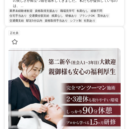
の美しさが際立つ眉を追求してきました。 私たちが提供しているの
は、 ...
業界未経験者歓迎
資格取得支援あり
職場見学可
転勤なし
経験不問
住宅手当あり
交通費全額支給
残業なし
研修あり
ブランクOK
育休あり
交通費支給
駅近5分以内
資格取得手当あり
シフト制
社割あり
正社員