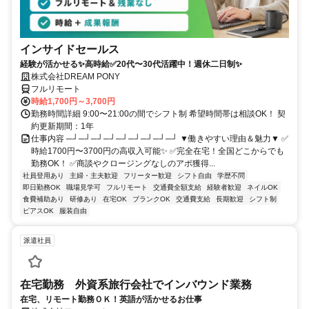
インサイドセールス
経験が活かせる✨高時給✅20代〜30代活躍中！週休二日制✨
株式会社DREAM PONY
フルリモート
時給1,700円～3,700円
勤務時間詳細 9:00〜21:00の間でシフト制 希望時間帯は相談OK！ 契
約更新期間：1年
仕事内容 ─┘─┘─┘─┘─┘─┘─┘─┘─┘ ▼働きやすい理由＆魅力▼ ✅
時給1700円〜3700円の高収入可能✨ ✅完全在宅！全国どこからでも
勤務OK！ ✅商談やクロージングなしのアポ獲得...
社員登用あり
主婦・主夫歓迎
フリーター歓迎
シフト自由
学歴不問
即日勤務OK
職場見学可
フルリモート
交通費全額支給
経験者歓迎
ネイルOK
食費補助あり
研修あり
在宅OK
ブランクOK
交通費支給
長期歓迎
シフト制
ピアスOK
服装自由
派遣社員
在宅勤務 外資系旅行会社でインバウンド業務
在宅、リモート勤務ＯＫ！英語が活かせるお仕事