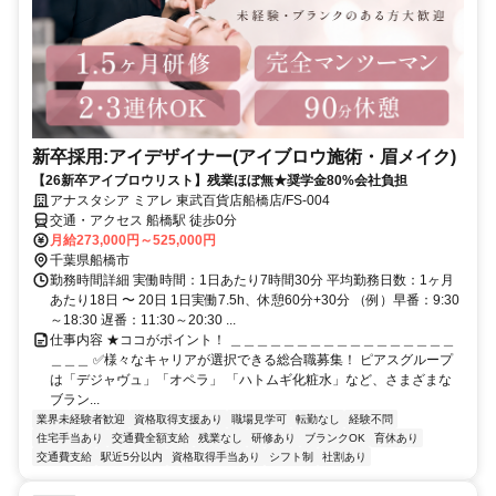
新卒採用:アイデザイナー(アイブロウ施術・眉メイク)
【26新卒アイブロウリスト】残業ほぼ無★奨学金80%会社負担
アナスタシア ミアレ 東武百貨店船橋店/FS-004
交通・アクセス 船橋駅 徒歩0分
月給273,000円～525,000円
千葉県船橋市
勤務時間詳細 実働時間：1日あたり7時間30分 平均勤務日数：1ヶ月
あたり18日 〜 20日 1日実働7.5h、休憩60分+30分 （例）早番：9:30
～18:30 遅番：11:30～20:30 ...
仕事内容 ★ココがポイント！ ＿＿＿＿＿＿＿＿＿＿＿＿＿＿＿＿＿
＿＿＿ ✅様々なキャリアが選択できる総合職募集！ ピアスグループ
は「デジャヴュ」「オペラ」 「ハトムギ化粧水」など、さまざまな
ブラン...
業界未経験者歓迎
資格取得支援あり
職場見学可
転勤なし
経験不問
住宅手当あり
交通費全額支給
残業なし
研修あり
ブランクOK
育休あり
交通費支給
駅近5分以内
資格取得手当あり
シフト制
社割あり