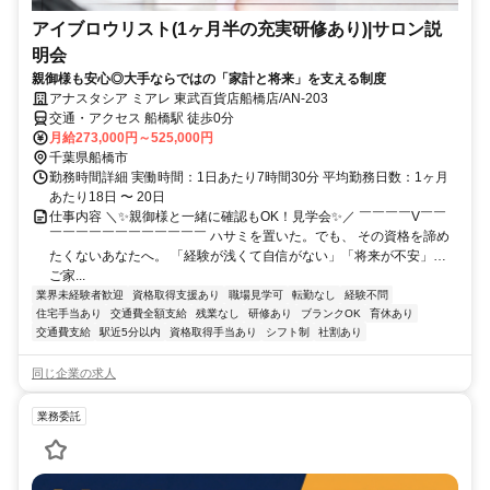
アイブロウリスト(1ヶ月半の充実研修あり)|サロン説
明会
親御様も安心◎大手ならではの「家計と将来」を支える制度
アナスタシア ミアレ 東武百貨店船橋店/AN-203
交通・アクセス 船橋駅 徒歩0分
月給273,000円～525,000円
千葉県船橋市
勤務時間詳細 実働時間：1日あたり7時間30分 平均勤務日数：1ヶ月
あたり18日 〜 20日
仕事内容 ＼✨親御様と一緒に確認もOK！見学会✨／ ￣￣￣￣V￣￣
￣￣￣￣￣￣￣￣￣￣￣￣ ハサミを置いた。でも、 その資格を諦め
たくないあなたへ。 「経験が浅くて自信がない」「将来が不安」…
ご家...
業界未経験者歓迎
資格取得支援あり
職場見学可
転勤なし
経験不問
住宅手当あり
交通費全額支給
残業なし
研修あり
ブランクOK
育休あり
交通費支給
駅近5分以内
資格取得手当あり
シフト制
社割あり
同じ企業の求人
業務委託