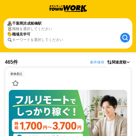
千葉県
京成船橋駅
職種を選択してください
職場見学可
キーワードを選択してください
465件
条件保存
関連度順
業務委託