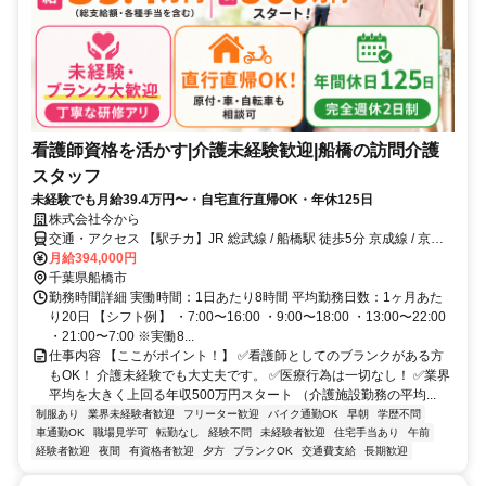
看護師資格を活かす|介護未経験歓迎|船橋の訪問介護
スタッフ
未経験でも月給39.4万円〜・自宅直行直帰OK・年休125日
株式会社今から
交通・アクセス 【駅チカ】JR 総武線 / 船橋駅 徒歩5分 京成線 / 京成
船橋駅 徒歩3分◎原付バイク・車・自転車通勤可
月給394,000円
千葉県船橋市
勤務時間詳細 実働時間：1日あたり8時間 平均勤務日数：1ヶ月あた
り20日 【シフト例】 ・7:00〜16:00 ・9:00〜18:00 ・13:00〜22:00
・21:00〜7:00 ※実働8...
仕事内容 【ここがポイント！】 ✅看護師としてのブランクがある方
もOK！ 介護未経験でも大丈夫です。 ✅医療行為は一切なし！ ✅業界
平均を大きく上回る年収500万円スタート （介護施設勤務の平均...
制服あり
業界未経験者歓迎
フリーター歓迎
バイク通勤OK
早朝
学歴不問
車通勤OK
職場見学可
転勤なし
経験不問
未経験者歓迎
住宅手当あり
午前
経験者歓迎
夜間
有資格者歓迎
夕方
ブランクOK
交通費支給
長期歓迎