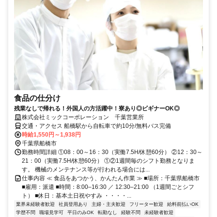
食品の仕分け
残業なしで帰れる！外国人の方活躍中！寮あり◎ビギナーOK◎
株式会社ミックコーポレーション 千葉営業所
交通・アクセス 船橋駅から自転車で約10分/無料バス完備
時給1,550円～1,938円
千葉県船橋市
勤務時間詳細 ①08：00～16：30（実働7.5H/休憩60分） ②12：30～
21：00（実働7.5H/休憩60分） ①②1週間毎のシフト勤務となりま
す。 機械のメンテナンス等が行われる場合には...
仕事内容 ≪ 食品をあつかう、かんたん作業 ≫ ■場所：千葉県船橋市
■雇用：派遣 ■時間：8:00–16:30 ／ 12:30–21:00 （1週間ごとシフ
ト） ■休日：基本土日祝やすみ ・・・・...
業界未経験者歓迎
社員登用あり
主婦・主夫歓迎
フリーター歓迎
給料前払いOK
学歴不問
職場見学可
平日のみOK
転勤なし
経験不問
未経験者歓迎