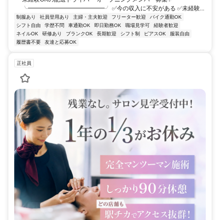
╰━━━━━━━━━━━━━╯ ✅今の収入に不安がある ✅未経験...
制服あり
社員登用あり
主婦・主夫歓迎
フリーター歓迎
バイク通勤OK
シフト自由
学歴不問
車通勤OK
即日勤務OK
職場見学可
経験者歓迎
ネイルOK
研修あり
ブランクOK
長期歓迎
シフト制
ピアスOK
服装自由
履歴書不要
友達と応募OK
正社員