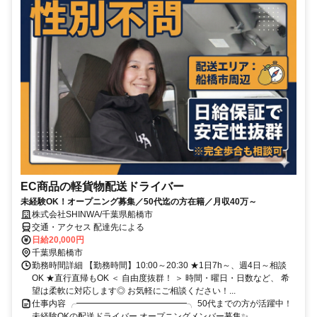
EC商品の軽貨物配送ドライバー
未経験OK！オープニング募集／50代迄の方在籍／月収40万～
株式会社SHINWA/千葉県船橋市
交通・アクセス 配達先による
日給20,000円
千葉県船橋市
勤務時間詳細 【勤務時間】10:00～20:30 ★1日7h～、週4日～相談
OK ★直行直帰もOK ＜ 自由度抜群！ ＞ 時間・曜日・日数など、 希
望は柔軟に対応します◎ お気軽にご相談ください！...
仕事内容 ╭━━━━━━━━━━━━━╮ 50代までの方が活躍中！
未経験OKの配送ドライバー オープニングメンバー募集✨