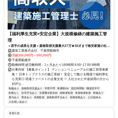
【福利厚生充実×安定企業】大規模修繕の建築施工管
理
＜若手の成長を支援＞資格取得支援最大27万★30才まで格安家賃の社宅
★研修あり
建装工業株式会社 千葉県船橋市
月給300,000円～500,000円
千葉県船橋市
勤務時間 総労働時間：1ヶ月あたり160時間 8:00~17:00 8時間
仕事内容 【募集ポイント】 マンションリニューアルの施工管理者募
集！ 日本トップクラスの施工実績！ 安定して働ける職場で福利厚生
も充実◎ 現場ファーストの企業文化 ー 入社された中途採用の方から
好評な...
制服あり
資格取得支援あり
学歴不問
車通勤OK
固定時間制
職場見学可
転勤なし
住宅手当あり
交通費全額支給
経験者歓迎
有資格者歓迎
研修あり
賞与あり
育休あり
長期歓迎
資格取得手当あり
長期休暇あり
土日祝休み
入社祝い金あり
派遣社員