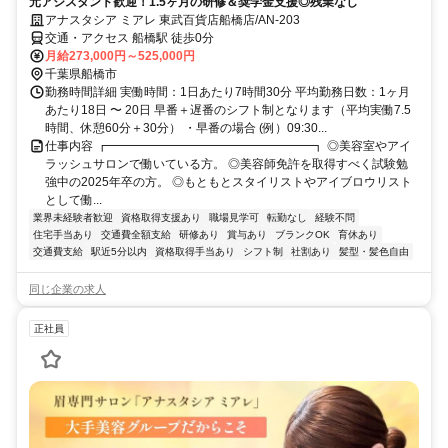
元アシスタント歓迎！1.5ヶ月の研修＆奨学金支援◎残業なし
アナスタシア ミアレ 東武百貨店船橋店/AN-203
交通・アクセス 船橋駅 徒歩0分
月給273,000円～525,000円
千葉県船橋市
勤務時間詳細 実働時間：1日あたり7時間30分 平均勤務日数：1ヶ月
あたり18日 〜 20日 早番＋遅番のシフト制となります（平均実働7.5
時間、休憩60分＋30分） ・早番の場合 (例）09:30...
仕事内容 ┏━━━━━━━━━━━━━━━━━┓ ◎美容室やアイ
ラッシュサロンで働いている方。 ◎美容師免許を取得すべく試験勉
強中の2025年卒の方。 ◎もともとスタイリストやアイブロウリスト
として働...
業界未経験者歓迎
資格取得支援あり
職場見学可
転勤なし
経験不問
住宅手当あり
交通費全額支給
研修あり
賞与あり
ブランクOK
育休あり
交通費支給
駅近5分以内
資格取得手当あり
シフト制
社割あり
髪型・髪色自由
同じ企業の求人
正社員