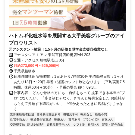
ハトムギ化粧水等を展開する大手美容グループのアイ
ブロウリスト
元アシスタント歓迎！1.5ヶ月の研修＆奨学金支援◎残業なし
アナスタシア ミアレ 東武百貨店船橋店/AN-203
交通・アクセス 船橋駅 徒歩0分
月給273,000円～525,000円
千葉県船橋市
勤務時間詳細 実働時間：1日あたり7時間30分 平均勤務日数：1ヶ月
あたり18日 〜 20日 早番＋遅番のシフト制となります （平均実働7.5
時間、休憩60分＋30分） ・早番の場合 (例）09:3...
仕事内容 「どんな骨格の方にも、自信をもって 提案できる本当の“プ
ロ”になりたい」 「歩合制じゃなく、きちんと毎月安定した お給料が
もらえて昇給する環境がいい」 「何かあったときに店舗だけじゃな
く...
業界未経験者歓迎
資格取得支援あり
職場見学可
転勤なし
経験不問
住宅手当あり
交通費全額支給
研修あり
賞与あり
ブランクOK
育休あり
交通費支給
駅近5分以内
資格取得手当あり
シフト制
社割あり
髪型・髪色自由