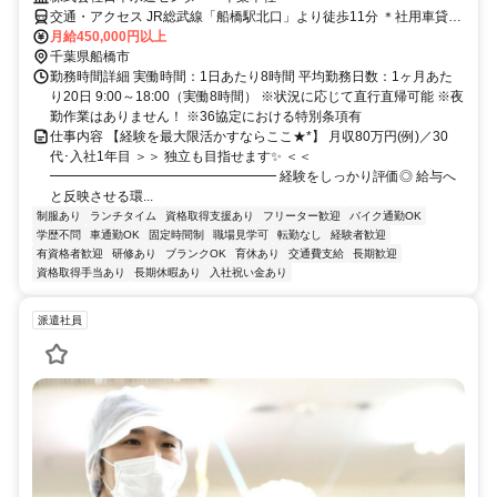
交通・アクセス JR総武線「船橋駅北口」より徒歩11分 ＊社用車貸与
(通勤利用可/ガソリン代は会社負担)、マイカー・原付通勤可、直行直
月給450,000円以上
帰OK！
千葉県船橋市
勤務時間詳細 実働時間：1日あたり8時間 平均勤務日数：1ヶ月あた
り20日 9:00～18:00（実働8時間） ※状況に応じて直行直帰可能 ※夜
勤作業はありません！ ※36協定における特別条項有
仕事内容 【経験を最大限活かすならここ★*】 月収80万円(例)／30
代･入社1年目 ＞＞ 独立も目指せます✨ ＜＜
━━━━━━━━━━━━━━━━━ 経験をしっかり評価◎ 給与へ
と反映させる環...
制服あり
ランチタイム
資格取得支援あり
フリーター歓迎
バイク通勤OK
学歴不問
車通勤OK
固定時間制
職場見学可
転勤なし
経験者歓迎
有資格者歓迎
研修あり
ブランクOK
育休あり
交通費支給
長期歓迎
資格取得手当あり
長期休暇あり
入社祝い金あり
派遣社員