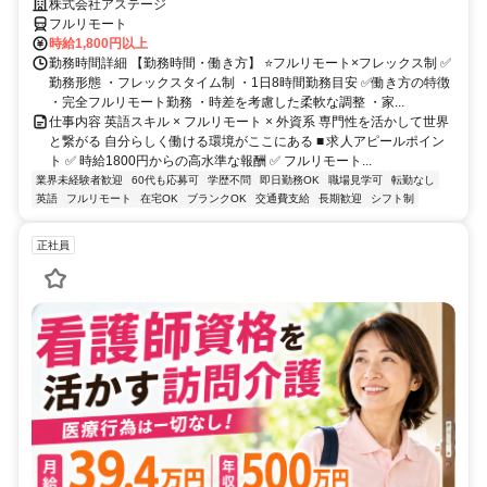
株式会社アステージ
フルリモート
時給1,800円以上
勤務時間詳細 【勤務時間・働き方】 ⭐フルリモート×フレックス制 ✅
勤務形態 ・フレックスタイム制 ・1日8時間勤務目安 ✅働き方の特徴
・完全フルリモート勤務 ・時差を考慮した柔軟な調整 ・家...
仕事内容 英語スキル × フルリモート × 外資系 専門性を活かして世界
と繋がる 自分らしく働ける環境がここにある ■ 求人アピールポイン
ト ✅ 時給1800円からの高水準な報酬 ✅ フルリモート...
業界未経験者歓迎
60代も応募可
学歴不問
即日勤務OK
職場見学可
転勤なし
英語
フルリモート
在宅OK
ブランクOK
交通費支給
長期歓迎
シフト制
正社員