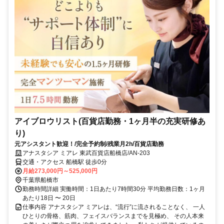
アイブロウリスト(百貨店勤務・1ヶ月半の充実研修あ
り)
元アシスタント歓迎！/完全予約制/残業月2h/百貨店勤務
アナスタシア ミアレ 東武百貨店船橋店/AN-203
交通・アクセス 船橋駅 徒歩0分
月給273,000円～525,000円
千葉県船橋市
勤務時間詳細 実働時間：1日あたり7時間30分 平均勤務日数：1ヶ月
あたり18日 〜 20日
仕事内容 アナスタシア ミアレは、“流行”に流されることなく、 一人
ひとりの骨格、筋肉、フェイスバランスまでを見極め、 その人本来