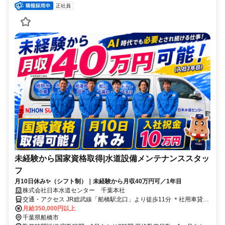
正社員
未経験から国家資格取得|水道設備メンテナンススタッ
フ
月10日休み✨（シフト制）｜未経験から月収40万円可／1年目
株式会社日本水道センター 千葉本社
交通・アクセス JR総武線「船橋駅北口」より徒歩11分 ＊社用車貸与
(通勤利用可/ガソリン代は会社負担)、マイカー・原付通勤可、直行直
月給350,000円以上
帰OK！
千葉県船橋市