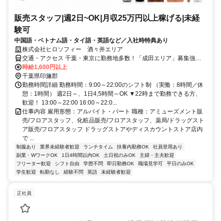
販売スタッフ|週2日~OK|月収25万円以上稼げる|未経
験可
中国語・ベトナム語・タイ語・英語など／入社時特典あり
株式会社ヒロソフィー 酒々井エリア
交通・アクセス 千葉・東京に勤務地多数！「成田エリア」募集強化
中
時給1,600円以上
千葉県印旛郡
勤務時間詳細 勤務時間：9:00～22:00のシフト制 （実働：8時間／休
憩：1時間） 週2日～、1日4,5時間～OK ▼22時まで勤務できる方、
歓迎！ 13:00～22:00 16:00～22:0...
仕事内容 雇用形態：アルバイト・パート 職種：アミューズメント販
売/フロアスタッフ、化粧品販売/フロアスタッフ、薬局/ドラッグスト
ア販売/フロアスタッフ ドラッグストアやディスカウントストア店内
で ...
制服あり
業界未経験者歓迎
ランチタイム
扶養内勤務OK
社員登用あり
副業・WワークOK
1日4時間以内OK
土日祝のみOK
主婦・主夫歓迎
フリーター歓迎
シフト自由
学歴不問
即日勤務OK
職場見学可
平日のみOK
学生歓迎
転勤なし
経験不問
英語
未経験者歓迎
正社員