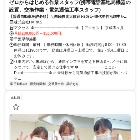
ゼロからはじめる作業スタッフ(携帯電話基地局機器の
設置、交換作業・電気通信工事スタッフ)
【普通自動車免許必須】＼未経験者大歓迎✨20代~40代男性活躍中✨／
無資格・未経験者OK！資格取得費用は全額会社負担で成長を応援✨
株式会社HARKS
アクセス: ✼┈┈┈┈┈┈┈┈┈┈┈┈┈┈┈┈┈┈┈✼ 【 アクセス 】 京成酒々井駅
より徒歩約8分、 JR酒々井駅より徒歩約13分です。 車通勤も可能
月給230,000円～350,000円
で、 近隣に駐車場があります。 ✼┈┈┈┈┈┈┈┈┈┈┈┈┈┈┈┈┈┈┈✼
千葉県印旛郡
勤務時間・曜日: 【 勤務時間・休日休暇 】 勤務時間は8:00～17:30、
休憩は1日90分です。 勤務は月曜日～土曜日で、 第2・第4土曜日は
お休みです。
仕事内容: ＼ 未経験から、通信インフラを支える技術者へ ／ 手に職
をつけて、安定して働ける仕事です ✼┈┈┈┈┈┈┈ここが
Point┈┈┈┈┈┈┈✼ ✅ 未経験から電気通信工事の技術が身につく
✨ ...
即日勤務OK
固定時間制
交通費支給
昇給あり
正社員