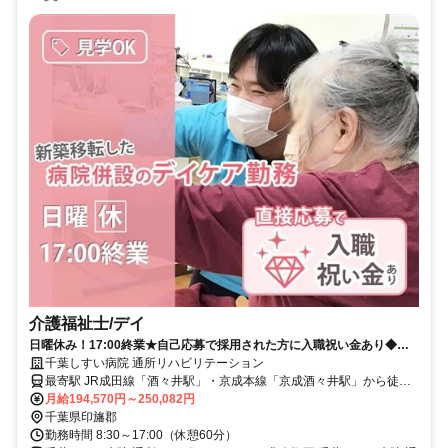
介護福祉士/デイ
日曜休み！17:00終業★自己応募で採用された方に入職祝い金あり◆新
築移転した病院併設のデイケア勤務◎【印旛郡、デイケア、酒々井駅・
千葉しすい病院 通所リハビリテーション
京成酒々井駅、介護福祉士、正職員】
最寄駅 JR成田線「酒々井駅」・京成本線「京成酒々井駅」から徒歩
約10分
月給194,570円～250,082円
千葉県印旛郡
勤務時間 8:30～17:00（休憩60分）