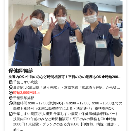
保健師/健診
扶養内OK♪午前のみなど時間相談可！平日のみの勤務もOK◆時給2000
円！未経験・ブランクのある方もOK【印旛郡、病院（健診）、酒々井
千葉しすい病院
駅・京成酒々井駅、保健師、日勤パート】
最寄駅 JR成田線「酒々井駅」・京成本線「京成酒々井駅」から徒歩
約10分
時給2,000円以上
千葉県印旛郡
勤務時間 9:00～17:00(休憩60分) ※9:00～12:00、9:00～15:00までの
勤務も相談可（休憩は勤務時間による・法定通り） ※扶養内OK
千葉しすい病院 求人概要 千葉しすい病院：保健師/健診/日勤パート
扶養内OK♪午前のみなど時間相談可！平日のみの勤務もOK◆時給
2000円！未経験・ブランクのある方もOK【印旛郡、病院（健診）、
酒々...