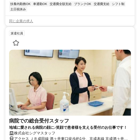
扶養内勤務OK
車通勤OK
交通費全額支給
ブランクOK
交通費支給
シフト制
土日祝休み
同じ企業の求人
派遣社員
病院での総合受付スタッフ
地域に愛される病院の顔に♪笑顔で患者様を支える受付のお仕事です！
株式会社シグマスタッフ
アクセス ＪＲ成田線 酒々井東口徒歩約1分、京成本線 京成酒々井東