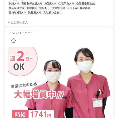
制服あり
資格取得支援あり
車通勤OK
住宅手当あり
交通費全額支給
社会保険完備
制服貸与
賞与あり
交通費支給
シフト制
昇給あり
賞与年2回あり
託児所あり
入社祝い金あり
同じ企業の求人
アルバイト・パート