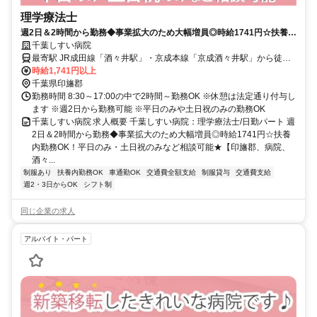
理学療法士
週2日＆2時間から勤務◆事業拡大のため大幅増員◎時給1741円☆扶養内
勤務OK！平日のみ・土日祝のみなど相談可能★【印旛郡、病院、酒々井
千葉しすい病院
駅・京成酒々井駅、理学療法士、日勤パート】
最寄駅 JR成田線「酒々井駅」・京成本線「京成酒々井駅」から徒歩
約10分
時給1,741円以上
千葉県印旛郡
勤務時間 8:30～17:00の中で2時間～勤務OK ※休憩は法定通り付与し
ます ※週2日から勤務可能 ※平日のみや土日祝のみの勤務OK
千葉しすい病院 求人概要 千葉しすい病院：理学療法士/日勤パート 週
2日＆2時間から勤務◆事業拡大のため大幅増員◎時給1741円☆扶養
内勤務OK！平日のみ・土日祝のみなど相談可能★【印旛郡、病院、
酒々...
制服あり
扶養内勤務OK
車通勤OK
交通費全額支給
制服貸与
交通費支給
週2・3日からOK
シフト制
同じ企業の求人
アルバイト・パート