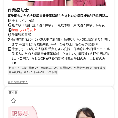
作業療法士
事業拡大のため大幅増員◆新築移転したきれいな病院♪時給1741円◎週2
日・2時間から相談OK★扶養内勤務可能☆平日のみ・土日祝のみ
千葉しすい病院
OK◇【印旛郡、病院、酒々井駅・京成酒々井駅、作業療法士、日勤パー
最寄駅 JR成田線「酒々井駅」・京成本線「京成酒々井駅」から徒歩
ト】
約10分
時給1,741円以上
千葉県印旛郡
勤務時間 8:30～17:00の中で2時間～勤務OK ※休憩は法定通り付与し
ます ※週2日から勤務可能 ※平日のみや土日祝のみの勤務OK
千葉しすい病院 求人概要 千葉しすい病院：作業療法士/日勤パート 事
業拡大のため大幅増員◆新築移転したきれいな病院♪時給1741円◎週
2日・2時間から相談OK★扶養内勤務可能☆平日のみ・土日祝のみ
OK...
制服あり
扶養内勤務OK
土日祝のみOK
車通勤OK
交通費全額支給
制服貸与
交通費支給
週2・3日からOK
シフト制
同じ企業の求人
正社員