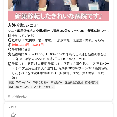
入浴介助/シニア
シニア雇用促進求人☆週2日から勤務OK◎WワークOK！新築移転したき
れいな病院◆車通勤OK★【印旛郡、病院、酒々井駅・京成酒々井駅、入
千葉しすい病院
浴介助（シニア）、日勤パート】
最寄駅 JR成田線「酒々井駅」・京成本線「京成酒々井駅」から徒歩
約10分
時給1,241円～1,341円
千葉県印旛郡
勤務時間 9:00～13:00、13:00～16:00 休憩なし※通し勤務の場合は
60分 ※いずれかのみOK ※週2日～OK ※WワークOK
千葉しすい病院 求人概要 千葉しすい病院：入浴介助/シニア/日勤パー
ト シニア雇用促進求人☆週2日から勤務OK◎WワークOK！新築移転
したきれいな病院◆車通勤OK★【印旛郡、病院、酒々井駅・京成
酒々井...
副業・WワークOK
60代も応募可
車通勤OK
交通費全額支給
交通費支給
週2・3日からOK
シフト制
昇給あり
同じ企業の求人
正社員