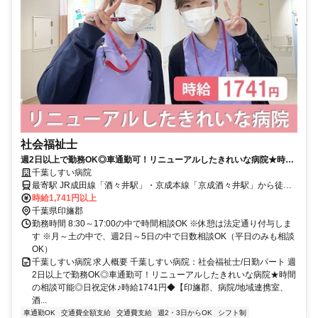
社会福祉士
週2日以上で勤務OK◎車通勤可！リニューアルしたきれいな病院★時間
の相談可能◎日祝定休♪時給1741円◆【印旛郡、病院/地域連携室、酒々
千葉しすい病院
井駅・京成酒々井駅、社会福祉士、日勤パート】
最寄駅 JR成田線「酒々井駅」・京成本線「京成酒々井駅」から徒歩
約10分
時給1,741円以上
千葉県印旛郡
勤務時間 8:30～17:00の中で時間相談OK ※休憩は法定通り付与しま
す ※月～土の中で、週2日～5日の中で日数相談OK（平日のみも相談
OK）
千葉しすい病院 求人概要 千葉しすい病院：社会福祉士/日勤パート 週
2日以上で勤務OK◎車通勤可！リニューアルしたきれいな病院★時間
の相談可能◎日祝定休♪時給1741円◆【印旛郡、病院/地域連携室、
酒...
車通勤OK
交通費全額支給
交通費支給
週2・3日からOK
シフト制