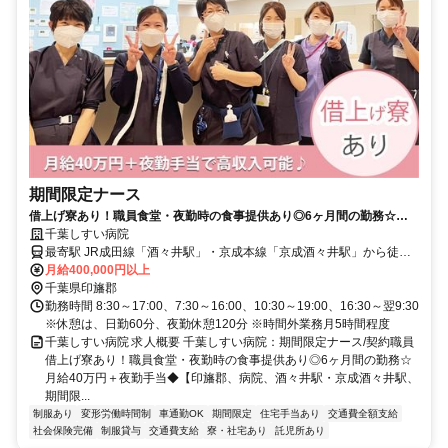
期間限定ナース
借上げ寮あり！職員食堂・夜勤時の食事提供あり◎6ヶ月間の勤務☆月
給40万円＋夜勤手当◆【印旛郡、病院、酒々井駅・京成酒々井駅、期間
千葉しすい病院
限定ナース、契約職員】
最寄駅 JR成田線「酒々井駅」・京成本線「京成酒々井駅」から徒歩
約10分
月給400,000円以上
千葉県印旛郡
勤務時間 8:30～17:00、7:30～16:00、10:30～19:00、16:30～翌9:30
※休憩は、日勤60分、夜勤休憩120分 ※時間外業務月5時間程度
千葉しすい病院 求人概要 千葉しすい病院：期間限定ナース/契約職員
借上げ寮あり！職員食堂・夜勤時の食事提供あり◎6ヶ月間の勤務☆
月給40万円＋夜勤手当◆【印旛郡、病院、酒々井駅・京成酒々井駅、
期間限...
制服あり
変形労働時間制
車通勤OK
期間限定
住宅手当あり
交通費全額支給
社会保険完備
制服貸与
交通費支給
寮・社宅あり
託児所あり