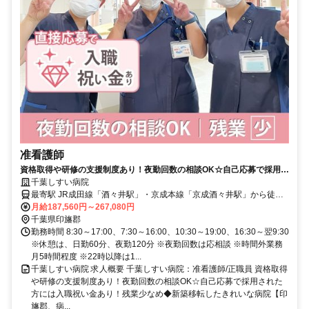
准看護師
資格取得や研修の支援制度あり！夜勤回数の相談OK☆自己応募で採用さ
れた方には入職祝い金あり！残業少なめ◆新築移転したきれいな病院
千葉しすい病院
【印旛郡、病院、酒々井駅・京成酒々井駅、准看護師、正職員】
最寄駅 JR成田線「酒々井駅」・京成本線「京成酒々井駅」から徒歩
約10分
月給187,560円～267,080円
千葉県印旛郡
勤務時間 8:30～17:00、7:30～16:00、10:30～19:00、16:30～翌9:30
※休憩は、日勤60分、夜勤120分 ※夜勤回数は応相談 ※時間外業務
月5時間程度 ※22時以降は1...
千葉しすい病院 求人概要 千葉しすい病院：准看護師/正職員 資格取得
や研修の支援制度あり！夜勤回数の相談OK☆自己応募で採用された
方には入職祝い金あり！残業少なめ◆新築移転したきれいな病院【印
旛郡、病...