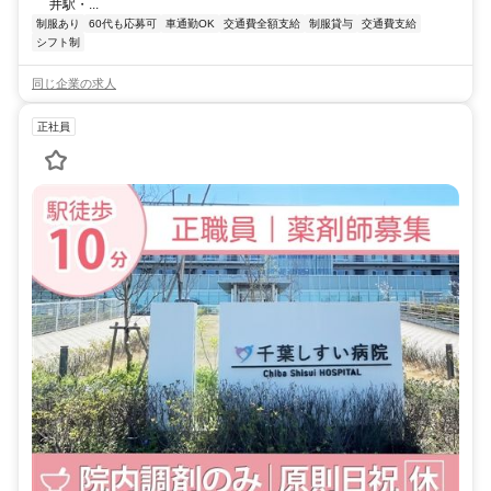
井駅・...
制服あり
60代も応募可
車通勤OK
交通費全額支給
制服貸与
交通費支給
シフト制
同じ企業の求人
正社員