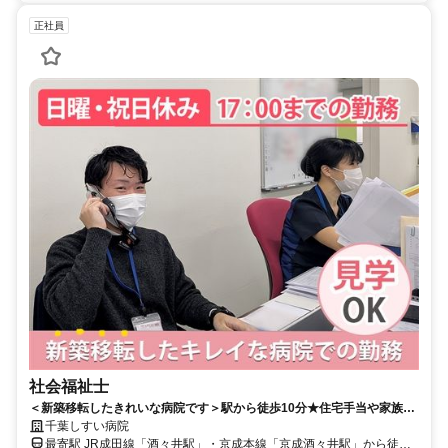
正社員
社会福祉士
＜新築移転したきれいな病院です＞駅から徒歩10分★住宅手当や家族手
当を支給◇見学OK◎17:00終業♪日祝定休◎【印旛郡、病院/地域連携
千葉しすい病院
室、酒々井駅・京成酒々井駅、社会福祉士、正職員】
最寄駅 JR成田線「酒々井駅」・京成本線「京成酒々井駅」から徒歩