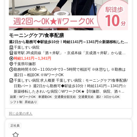
モーニングケア/食事配膳
週2日から勤務可◆駅徒歩10分！時給1141円～1341円☆新築移転したき
れいな病院◇WワークOK★【印旛郡、病院、酒々井駅・京成酒々井駅、
千葉しすい病院
モーニングケア/食事配膳、日勤パート】
最寄駅 JR成田線「酒々井駅」・京成本線「京成酒々井駅」から徒歩
約10分
時給1,141円～1,341円
千葉県印旛郡
勤務時間 6:00～11:00の中で3～5時間で相談可 ※休憩なし ※勤務は
週2日～相談OK ※WワークOK
千葉しすい病院 求人概要 千葉しすい病院：モーニングケア/食事配膳/
日勤パート 週2日から勤務可◆駅徒歩10分！時給1141円～1341円☆
新築移転したきれいな病院◇WワークOK★【印旛郡、病院、酒々...
副業・WワークOK
車通勤OK
交通費全額支給
交通費支給
週2・3日からOK
シフト制
昇給あり
同じ企業の求人
正社員