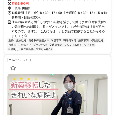
口徒歩約12分、京成本線 大佐倉徒歩約35分 JR酒々井駅・京成酒々井
時給1,400円
駅より徒歩12分
千葉県印旛郡
勤務時間 【月～金】8：30～17：00 【土曜日】8：30～12：15 ★勤
務時間・日数相談OK
仕事内容 家庭と両立しやすい♪経験を活かして働けます◎ 総合受付で
の患者様への対応やご案内がメインです。 お会計業務は社員が担当
するので、 まずは「こんにちは！」と笑顔で挨拶することから始め
ましょう◎...
主婦・主夫歓迎
資格取得支援あり
学歴不問
職場見学可
経験不問
経験者歓迎
残業なし
研修あり
ブランクOK
交通費支給
フルタイム歓迎
シフト制
社割あり
履歴書不要
友達と応募OK
アルバイト・パート