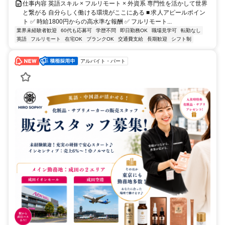
仕事内容 英語スキル × フルリモート × 外資系 専門性を活かして世界
と繋がる 自分らしく働ける環境がここにある ■ 求人アピールポイン
ト ✅ 時給1800円からの高水準な報酬 ✅ フルリモート...
業界未経験者歓迎
60代も応募可
学歴不問
即日勤務OK
職場見学可
転勤なし
英語
フルリモート
在宅OK
ブランクOK
交通費支給
長期歓迎
シフト制
アルバイト・パート