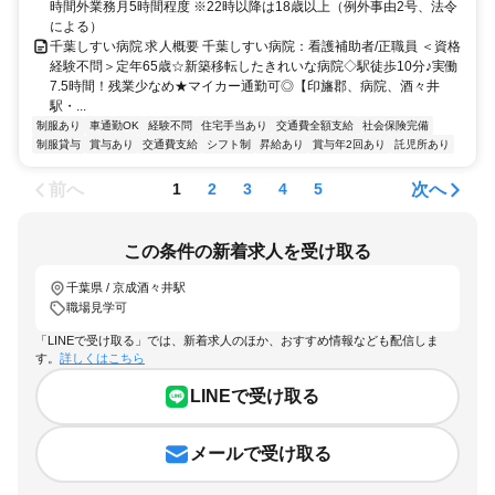
時間外業務月5時間程度 ※22時以降は18歳以上（例外事由2号、法令
による）
千葉しすい病院 求人概要 千葉しすい病院：看護補助者/正職員 ＜資格
経験不問＞定年65歳☆新築移転したきれいな病院◇駅徒歩10分♪実働
7.5時間！残業少なめ★マイカー通勤可◎【印旛郡、病院、酒々井
駅・...
制服あり
車通勤OK
経験不問
住宅手当あり
交通費全額支給
社会保険完備
制服貸与
賞与あり
交通費支給
シフト制
昇給あり
賞与年2回あり
託児所あり
前へ
次へ
1
2
3
4
5
この条件の新着求人を受け取る
千葉県 / 京成酒々井駅
職場見学可
「LINEで受け取る」では、新着求人のほか、おすすめ情報なども配信しま
す。
詳しくはこちら
LINEで受け取る
メールで受け取る