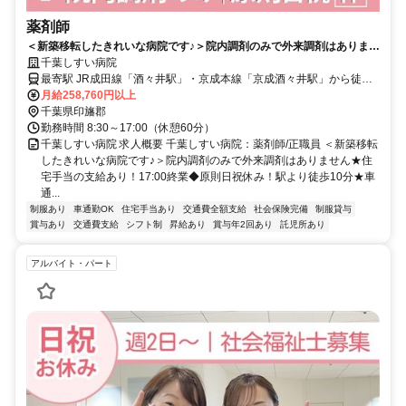
薬剤師
＜新築移転したきれいな病院です♪＞院内調剤のみで外来調剤はありませ
ん★住宅手当の支給あり！17:00終業◆原則日祝休み！駅より徒歩10分
千葉しすい病院
★車通勤OK♪【印旛郡、病院、酒々井駅・京成酒々井駅、薬剤師、正職
最寄駅 JR成田線「酒々井駅」・京成本線「京成酒々井駅」から徒歩
員】
約10分
月給258,760円以上
千葉県印旛郡
勤務時間 8:30～17:00（休憩60分）
千葉しすい病院 求人概要 千葉しすい病院：薬剤師/正職員 ＜新築移転
したきれいな病院です♪＞院内調剤のみで外来調剤はありません★住
宅手当の支給あり！17:00終業◆原則日祝休み！駅より徒歩10分★車
通...
制服あり
車通勤OK
住宅手当あり
交通費全額支給
社会保険完備
制服貸与
賞与あり
交通費支給
シフト制
昇給あり
賞与年2回あり
託児所あり
アルバイト・パート