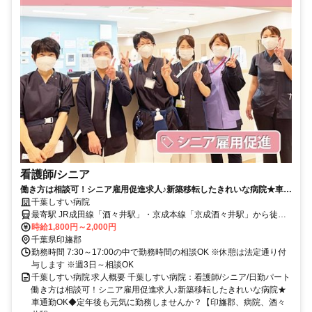
看護師/シニア
働き方は相談可！シニア雇用促進求人♪新築移転したきれいな病院★車通
勤OK◆定年後も元気に勤務しませんか？【印旛郡、病院、酒々井駅・京
千葉しすい病院
成酒々井駅、看護師(シニア)、日勤パート】
最寄駅 JR成田線「酒々井駅」・京成本線「京成酒々井駅」から徒歩
約10分
時給1,800円～2,000円
千葉県印旛郡
勤務時間 7:30～17:00の中で勤務時間の相談OK ※休憩は法定通り付
与します ※週3日～相談OK
千葉しすい病院 求人概要 千葉しすい病院：看護師/シニア/日勤パート
働き方は相談可！シニア雇用促進求人♪新築移転したきれいな病院★
車通勤OK◆定年後も元気に勤務しませんか？【印旛郡、病院、酒々