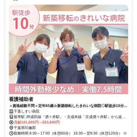
看護補助者
＜資格経験不問＞定年65歳☆新築移転したきれいな病院◇駅徒歩10分♪
実働7.5時間！残業少なめ★マイカー通勤可◎【印旛郡、病院、酒々井
千葉しすい病院
駅・京成酒々井駅、看護補助者、正職員】
最寄駅 JR成田線「酒々井駅」・京成本線「京成酒々井駅」から徒歩
約10分
月給181,605円～263,840円
千葉県印旛郡
勤務時間 8:30～17:00（休憩60分） 16:30～翌9:30（休憩120分） ※