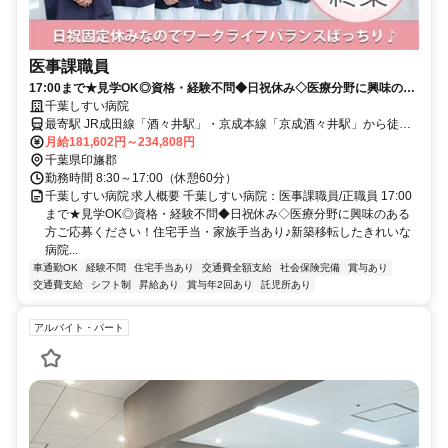
医事課職員
17:00まで★見学OK◎資格・経験不問◆日祝休み◇医療分野に興味のあ
る方ご応募ください！住宅手当・家族手当あり♪新築移転したきれいな病
千葉しすい病院
院【印旛郡、病院、酒々井駅・京成酒々井駅、医事課職員、正職員】
最寄駅 JR成田線「酒々井駅」・京成本線「京成酒々井駅」から徒歩
約10分
月給181,602円～234,808円
千葉県印旛郡
勤務時間 8:30～17:00（休憩60分）
千葉しすい病院 求人概要 千葉しすい病院：医事課職員/正職員 17:00
まで★見学OK◎資格・経験不問◆日祝休み◇医療分野に興味のある
方ご応募ください！住宅手当・家族手当あり♪新築移転したきれいな
病院...
車通勤OK
経験不問
住宅手当あり
交通費全額支給
社会保険完備
賞与あり
交通費支給
シフト制
昇給あり
賞与年2回あり
託児所あり
アルバイト・パート