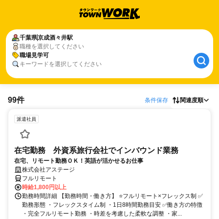
千葉県
京成酒々井駅
職種を選択してください
職場見学可
キーワードを選択してください
99件
条件保存
関連度順
派遣社員
在宅勤務 外資系旅行会社でインバウンド業務
在宅、リモート勤務ＯＫ！英語が活かせるお仕事
株式会社アステージ
フルリモート
時給1,800円以上
勤務時間詳細 【勤務時間・働き方】 ⭐フルリモート×フレックス制 ✅
勤務形態 ・フレックスタイム制 ・1日8時間勤務目安 ✅働き方の特徴
・完全フルリモート勤務 ・時差を考慮した柔軟な調整 ・家...