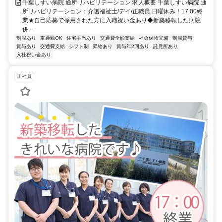
千葉しすい病院 通所リハビリテーション 求人概要 千葉しすい病院 通
所リハビリテーション：介護福祉士/デイ/正職員 日曜休み！17:00終
業★自己応募で採用された方に入職祝い金あり◆新築移転した病院
併...
制服あり
車通勤OK
住宅手当あり
交通費全額支給
社会保険完備
制服貸与
賞与あり
交通費支給
シフト制
昇給あり
賞与年2回あり
託児所あり
入社祝い金あり
正社員