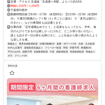
交通・アクセス 京成線「京成酒々井駅」よりバス約10分
時給1,150円～1,200円
千葉県印西市
勤務時間詳細 ①8:00～17:00 （休憩60分） ②13:00～22:00（休憩60
分） ※週3日勤務のシフト制（1ヶ月ごとに提出） ※「来月は旅行に
行きたい」などの希望休もほぼ通ります。
仕事内容 「定年退職おめでとう」と花束をもらってから、半年。 毎
日のんびりできるのは嬉しかったけれど、どこか張り合いがない。
誰とも話さず一日が終わる静けさに、ふと社会から取り残されたよう
な寂しさを感...
制服あり
業界未経験者歓迎
扶養内勤務OK
副業・WワークOK
主婦・主夫歓迎
60代も応募可
資格取得支援あり
フリーター歓迎
早朝
学歴不問
車通勤OK
平日のみOK
経験不問
未経験者歓迎
午前
経験者歓迎
有資格者歓迎
研修あり
夕方
ブランクOK
契約社員