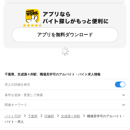
アプリを無料ダウンロード
千葉県、京成酒々井駅、職場見学可のアルバイト・バイト求人情報
求人の詳細を表示
条件を追加・変更して検索
市区町村を追加・変更
関連キーワード
完全在宅ワーク 全国
シール貼り 在宅
現在地周辺
ガチャガチャ
犬カフェ
千葉県
駅を追加・変更
バイトTOP
千葉県
印旛郡
京成酒々井駅
職場見学可のアルバイト・
千葉県
すべて
バイト・求人
千葉市
すべて
職種を追加・変更
JR武蔵野線
中央区
花見川区
稲毛区
若葉区
緑区
美浜区