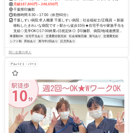
約10分
月給187,800円～248,656円
千葉県印旛郡
勤務時間 8:30～17:00（休憩60分）
千葉しすい病院 求人概要 千葉しすい病院：社会福祉士/正職員 ＜新築
移転したきれいな病院です＞駅から徒歩10分★住宅手当や家族手当を
支給◇見学OK◎17:00終業♪日祝定休◎【印旛郡、病院/地域連携室...
車通勤OK
住宅手当あり
交通費全額支給
社会保険完備
賞与あり
交通費支給
シフト制
昇給あり
賞与年2回あり
託児所あり
同じ企業の求人
アルバイト・パート