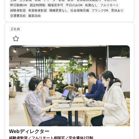
即日勤務OK
固定時間制
職場見学可
平日のみOK
転勤なし
フルリモート
経験者歓迎
有資格者歓迎
職種変更なし
社会保険完備
ブランクOK
育休あり
交通費支給
服装自由
正社員
Webディレクター
経験者歓迎／フルリモート相談可／完全週休2日制