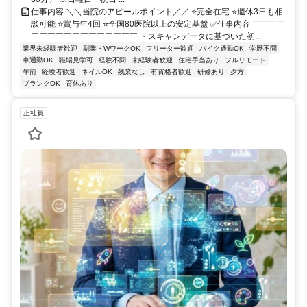
仕事内容 ＼＼当院のアピールポイント／／ ⭐完全在宅 ⭐週休3日も相
談可能 ⭐賞与年4回 ⭐全国80医院以上の安定基盤 ✅仕事内容 ￣￣￣￣
￣￣￣￣￣￣￣￣￣￣￣￣￣ ・スキャンデータに基づいた初...
業界未経験者歓迎
副業・WワークOK
フリーター歓迎
バイク通勤OK
学歴不問
車通勤OK
職場見学可
経験不問
未経験者歓迎
住宅手当あり
フルリモート
午前
経験者歓迎
ネイルOK
残業なし
有資格者歓迎
研修あり
夕方
ブランクOK
育休あり
正社員