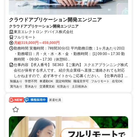
クラウドアプリケーション開発エンジニア
クラウドアプリケーション開発エンジニア
東京エレクトロン デバイス株式会社
フルリモート
月給319,000円～459,000円
勤務時間 実働時間：7時間30分/日 平均勤務日数：1ヶ月あたり20日
・勤務曜日：月・火・水・木・金 ・勤務時間： [1] 09:00～17:30 勤
務時間 ・09:00～17:30（休憩60...
仕事内容 【求人番号】 SE363 【ご案内】 スクエアプランニング株式
会社が保有する求人です。 紹介先企業様へ直接ご連絡されても対応
しかねますので、必ず本サイトからご応募ください。 【仕事内容】...
制服あり
学歴不問
車通勤OK
固定時間制
職場見学可
フルリモート
在宅OK
賞与あり
育休あり
交通費支給
社割あり
土日祝休み
派遣社員