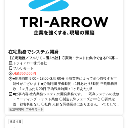
在宅勤務でシステム開発
【在宅勤務／フルリモ～週2出社】〇実装・テストに集中できるPG募集
〇業務用端末貸与あり
トライアロー株式会社
フルリモート
月給350,000円
■勤務時間 9:00～18:00 休憩 60分 ※就業先によって多少前後する可
能性がございます ■労働時間 実働時間：1日あたり8時間 平均勤務日
数：1ヶ月あたり20日 平均残業時間：1ヶ月あたり5...
■仕事内容 社内業務システムの開発業務です。 ・既存システムの改修
・コーディング ・テスト業務 〇製造以降フェーズが中心 〇要件定
義・顧客折衝なし 〇社内SE的な調整業務はありません。 PGとして...
固定時間制
フルリモート
派遣社員