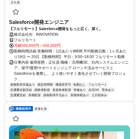
正社員
Salesforce開発エンジニア
【フルリモート】Salesforce開発をもっと広く、深く。
株式会社AI INNOVATION
フルリモート
月給500,000円～550,000円
勤務時間詳細 実働時間：1日あたり8時間 平均勤務日数：1ヶ月あた
り18日 〜 20日 【勤務時間】 平日：9:00~18:00 フルリモート勤務
仕事内容 雇用形態：正社員 職種：汎用機SE、社内システムエンジニ
ア、保守/運用/サポートエンジニア ローンチ済みサービスと
Salesforceを連携し、 より使いやすく進化させていく開発プロジェ
ク...
資格取得支援あり
固定時間制
職場見学可
転勤なし
フルリモート
交通費全額支給
経験者歓迎
有資格者歓迎
研修あり
在宅OK
育休あり
交通費支給
長期歓迎
資格取得手当あり
長期休暇あり
土日祝休み
派遣社員