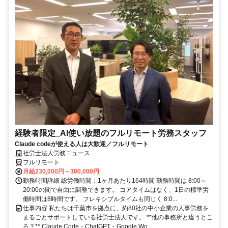
経験者限定_AI使い放題のフルリモート労務スタッフ
Claude codeが使える人は大歓迎／フルリモート
社労士法人労務ニュース
フルリモート
月給230,000円～300,000円
勤務時間詳細 総労働時間：1ヶ月あたり164時間 勤務時間は 8:00～
20:00の間で自由に調整できます。 コアタイムはなく、1日の標準労
働時間は8時間です。 フレキシブルタイムも同じく 8:0...
仕事内容 私たちは千葉市を拠点に、約80社の中小企業の人事労務を
まるごとサポートしている社労士法人です。 **他の事務所と違うとこ
ろ？** Claude Code・ChatGPT・Google Wo...