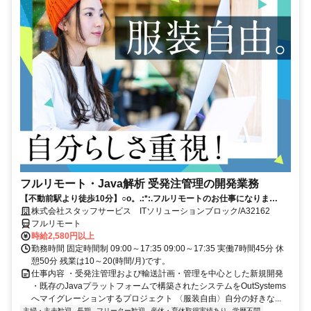
フルリモート・Java解析 受発注管理の開発業務
【不動前駅より徒歩10分】○o。.:*:.フルリモートのお仕事になりま
す.:*:.。o○ご応募お待ちしております！
株式会社スタッフサービス ITソリューションブロック/A32162
フルリモート
時給2,580円以上
勤務時間 固定時間制 09:00～17:35 09:00～17:35 実働7時間45分 休
憩50分 残業は10～20(時間/月)です。
仕事内容 ・受発注管理および輸送計画・管理を中心とした新規開発
・既存のJavaプラットフォームで構築されたシステムをOutSystems
へマイグレーションするプロジェクト 〈服装自由〉自分の好きな...
主婦・主夫歓迎
長期
フリーター歓迎
産休・育休取得実績あり
学歴不問