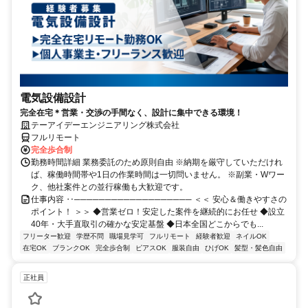
電気設備設計
完全在宅＊営業・交渉の手間なく、設計に集中できる環境！
テーアイデーエンジニアリング株式会社
フルリモート
完全歩合制
勤務時間詳細 業務委託のため原則自由 ※納期を厳守していただけれ
ば、稼働時間帯や1日の作業時間は一切問いません。 ※副業・Wワー
ク、他社案件との並行稼働も大歓迎です。
仕事内容 ‥─────────────────── ＜＜ 安心＆働きやすさの
ポイント！ ＞＞ ◆営業ゼロ！安定した案件を継続的にお任せ ◆設立
40年・大手直取引の確かな安定基盤 ◆日本全国どこからでも...
フリーター歓迎
学歴不問
職場見学可
フルリモート
経験者歓迎
ネイルOK
在宅OK
ブランクOK
完全歩合制
ピアスOK
服装自由
ひげOK
髪型・髪色自由
正社員