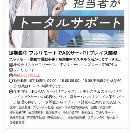
短期集中 フルリモートでAIXサーバリプレイス業務
フルリモート勤務で通勤不要！短期集中でスキルを活かせます！AIXの
経験を積むチャンス！
株式会社スタッフサービス ITソリューションブロック/796741a
フルリモート
時給3,000円以上
勤務時間 固定時間制 09:00～18:00 09:00～18:00 実働8時間 休憩60
分 残業は10～20(時間/月)です。
仕事内容 【HUMAN サーバリプレイス】 人事システムのサーバリプ
レイス AIXサーバの老朽化に伴い、新サーバへのリプレイス案件 バッ
チ処理の解析、データ調査からリプレイス計画の立案などの支援 ＼...
主婦・主夫歓迎
フリーター歓迎
産休・育休取得実績あり
短期
学歴不問
即日勤務OK
固定時間制
職場見学可
平日のみOK
転勤なし
フルリモート
経験者歓迎
有資格者歓迎
職種変更なし
社会保険完備
ブランクOK
育休あり
交通費支給