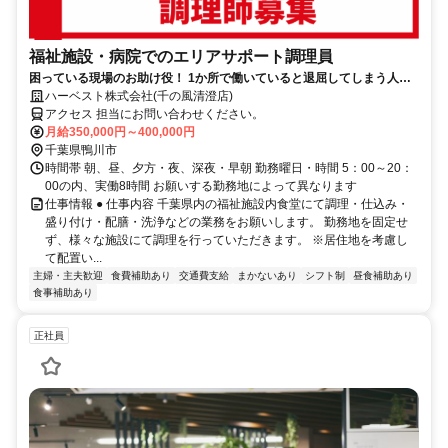
福祉施設・病院でのエリアサポート調理員
困っている現場のお助け役！ 1か所で働いていると退屈してしまう人の
ための募集です！
ハーベスト株式会社(千の風清澄店)
アクセス 担当にお問い合わせください。
月給350,000円～400,000円
千葉県鴨川市
時間帯 朝、昼、夕方・夜、深夜・早朝 勤務曜日・時間 5：00～20：
00の内、実働8時間 お願いする勤務地によって異なります
仕事情報 ● 仕事内容 千葉県内の福祉施設内食堂にて調理・仕込み・
盛り付け・配膳・洗浄などの業務をお願いします。 勤務地を固定せ
ず、様々な施設にて調理を行っていただきます。 ※居住地を考慮し
て配置い...
主婦・主夫歓迎
食費補助あり
交通費支給
まかないあり
シフト制
昼食補助あり
食事補助あり
正社員