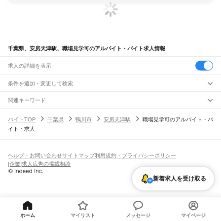
千葉県、安房天津駅、職場見学可のアルバイト・バイト求人情報
求人の詳細を表示
条件を追加・変更して検索
市区町村を追加・変更
関連キーワード
完全在宅ワーク 全国
シール貼り 在宅
現在地周辺
ガチャガチャ
犬カフェ
千葉県
駅を追加・変更
バイトTOP
千葉県
鴨川市
安房天津駅
職場見学可のアルバイト・バ
千葉県
すべて
イト・求人
千葉市
すべて
職種を追加・変更
JR武蔵野線
中央区
花見川区
稲毛区
若葉区
緑区
美浜区
南流山駅
新松戸駅
新八柱駅
東松戸駅
市川大野駅
船橋法典駅
西船橋駅
飲食・フードサービス
銚子市
市川市
船橋市
館山市
木更津市
松戸市
野田市
茂原市
成田市
佐倉市
東金市
特徴を追加・変更
飲食・フードサービス
すべて
ヘルプ・お問い合わせ
サイトマップ
利用規約・プライバシーポリシー
JR中央・総武線
旭市
習志野市
柏市
勝浦市
市原市
流山市
八千代市
我孫子市
鴨川市
鎌ケ谷市
ホールスタッフ
キッチンスタッフ
皿洗い・洗い場
精肉・鮮魚加工
給食調理
人気
[企業]求人広告の掲載相談
市川駅
本八幡駅
下総中山駅
西船橋駅
船橋駅
東船橋駅
津田沼駅
幕張本郷駅
幕張駅
君津市
富津市
浦安市
四街道市
袖ケ浦市
八街市
印西市
白井市
富里市
南房総市
雇用形態を追加・変更
パン屋（ベーカリー）
フードカウンター販売員
バー（BAR）・バーテンダー
日払いOK
高校生歓迎
学生歓迎
深夜の仕事
髪型・髪色自由
ひげOK
ネイルOK
新検見川駅
稲毛駅
西千葉駅
千葉駅
匝瑳市
香取市
山武市
いすみ市
大網白里市
印旛郡
香取郡
山武郡
長生郡
夷隅郡
新着求人を受け取る
飲食店補助（開店・閉店準備）
飲食店（店長・マネージャー）
ピアスOK
アルバイト・パート
履歴書不要
オープニングスタッフ
留学生・外国人活躍中
安房郡
都道府県を変更
営業・販売
JR総武本線
勤務期間
正社員
市川駅
船橋駅
津田沼駅
稲毛駅
千葉駅
東千葉駅
都賀駅
四街道駅
物井駅
佐倉駅
営業・販売
すべて
短期
契約社員
単発・1日OK
長期
期間限定（春夏冬休み等）
南酒々井駅
榎戸駅
八街駅
日向駅
成東駅
松尾駅
横芝駅
飯倉駅
八日市場駅
干潟駅
旭駅
営業
テレフォンアポインター（テレアポ）
ルートセールス
コンビニ
シフト
派遣社員
飯岡駅
倉橋駅
猿田駅
松岸駅
銚子駅
フードカウンター販売員
アパレル
家電量販店・携帯販売（携帯ショップ）
土日祝のみOK
業務委託
平日のみOK
週1日からOK
週2・3日からOK
週4日以上OK
ホーム
マイリスト
メッセージ
マイページ
販売店（店長・マネージャー）
その他販売