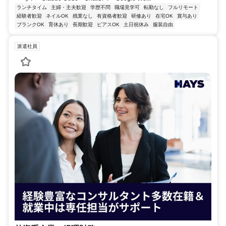
ランチタイム
主婦・主夫歓迎
学歴不問
職場見学可
転勤なし
フルリモート
経験者歓迎
ネイルOK
残業なし
有資格者歓迎
研修あり
在宅OK
賞与あり
ブランクOK
育休あり
長期歓迎
ピアスOK
土日祝休み
服装自由
派遣社員