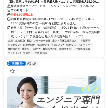
【四ツ谷駅より徒歩1分】＜業界最大級＞エンジニア派遣求人15,000件
以上◎ 来社不要のカンタン登録→最短2日で就業可能！！
株式会社スタッフサービス ITソリューションブロック/A36332
フルリモート
時給1,900円以上
勤務時間 固定時間制 09:00～17:45 09:00～17:45 休憩：12:00～
13:00 実働7時間45分 休憩60分 残業はありません。
仕事内容 【データ抽出・集計業務】 ・SQLやPythonを用いたデータ
抽出 ・データ抽出定義の設計 ・各種データ集計業務 ・報告用資料作
成 ＼ エンジニア派遣会社 最大規模の案件数！ ／ ・ブラ...
主婦・主夫歓迎
長期
フリーター歓迎
産休・育休取得実績あり
学歴不問
即日勤務OK
固定時間制
職場見学可
平日のみOK
転勤なし
フルリモート
経験者歓迎
残業なし
駅ナカ
有資格者歓迎
職種変更なし
社会保険完備
ブランクOK
育休あり
交通費支給
派遣社員