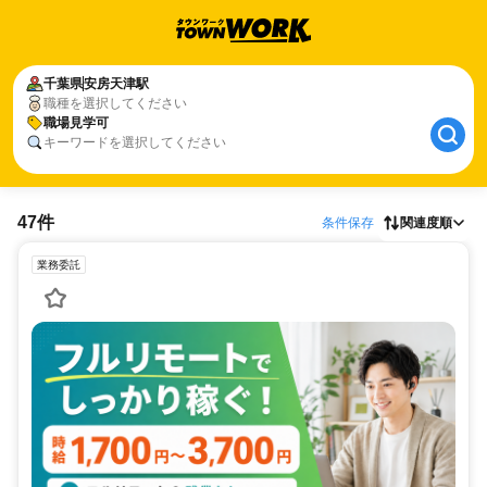
千葉県
安房天津駅
職種を選択してください
職場見学可
キーワードを選択してください
47件
条件保存
関連度順
業務委託