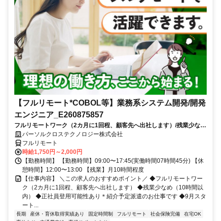
【フルリモート*COBOL等】業務系システム開発/開発
エンジニア_E260875857
フルリモートワーク（2カ月に1回程、顧客先へ出社します）/残業少なめ
（10時間以内）/正社員登用可能性あり＊紹介予定派遣のお仕事です/9月
パーソルクロステクノロジー株式会社
スタート/経験を活かせます
フルリモート
時給1,750円～2,000円
【勤務時間】 【勤務時間】09:00〜17:45(実働時間07時間45分) 【休
憩時間】12:00〜13:00 【残業】月10時間程度
【仕事内容】 ＼この求人のおすすめポイント／ ◆フルリモートワー
ク（2カ月に1回程、顧客先へ出社します） ◆残業少なめ（10時間以
内） ◆正社員登用可能性あり＊紹介予定派遣のお仕事です ◆9月スタ
ート...
長期
産休・育休取得実績あり
固定時間制
フルリモート
社会保険完備
在宅OK