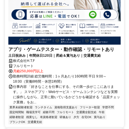
アプリ・ゲームテスター・動作確認・リモートあり
土日祝休み｜年間休日120日｜昇給＆賞与あり｜交通費支給
株式会社H.T.F
フルリモート
月給250,000円以上
勤務時間詳細 総労働時間：1ヶ月あたり160時間 平日 9:00～
18:00（実働8時間・休憩1時間）
仕事内容 「好きなことを仕事にする、その第一歩がここにありま
す。」 スマホアプリ・Webサービス・ゲームコンテンツなどを実際
に操作しながら、正常に動いているかどうかを確認する「品質チェッ
ク業務」をお...
業界未経験者歓迎
ランチタイム
資格取得支援あり
フリーター歓迎
学歴不問
固定時間制
職場見学可
経験不問
フルリモート
交通費全額支給
午前
経験者歓迎
残業なし
有資格者歓迎
研修あり
夕方
在宅OK
賞与あり
ブランクOK
交通費支給