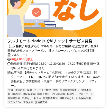
フルリモート Node.jsでAIチャットサービス開発
【三ノ輪駅より徒歩5分】フルリモートでご就業いただけます。生成AI
を活用したサービス開発に携われます。企画提案から改善まで幅広く関
株式会社スタッフサービス ITソリューションブロック/A38438
われる環境です☆
フルリモート
時給2,800円以上
勤務時間 固定時間制 08:50～17:20 08:50～17:20 実働7時間45分 休
憩45分 残業はありません。
仕事内容 【AIチャットサービスの開発】 ・Webアプリの設計、開
発、テスト ・PM、PdMとの開発方針の検討および連携 ・UI／UX改
善提案および機能開発 ・既存コードのリファクタリング ・パフォ
ー...
主婦・主夫歓迎
長期
フリーター歓迎
産休・育休取得実績あり
学歴不問
即日勤務OK
固定時間制
職場見学可
平日のみOK
転勤なし
フルリモート
経験者歓迎
残業なし
駅ナカ
有資格者歓迎
職種変更なし
社会保険完備
ブランクOK
育休あり
交通費支給