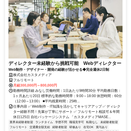
ディレクター未経験から挑戦可能 Webディレクター
Web制作・デザイナー・開発の経験が活かせる◆完全週休2日制
株式会社カスタメディア
フルリモート
月給300,000円～800,000円
勤務時間詳細 みなし労働時間：1日あたり9時間30分 平均勤務日数：
1ヶ月あたり20日 標準的な勤務時間帯：9:00～18:00 休憩時間：60分
（12:00～13:00） ■平均残業時間：25時...
仕事内容 ✅ Web制作・IT知識を活かしてキャリアアップ ✅ ディレク
ター経験不問！先輩が丁寧にサポート ✅ フルリモート相談可＆年間
休日125日 自社パッケージシステム 「カスタメディアMASE...
業界未経験者歓迎
ランチタイム
学歴不問
職場見学可
転勤なし
未経験者歓迎
フルリモート
交通費全額支給
経験者歓迎
研修あり
在宅OK
賞与あり