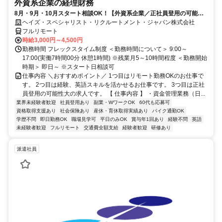
外資系企業の経理財務
8月・9月・10月スタート相談OK！【外資系企業／正社員登用の可能性
大／700万～800万／リモート勤務OK】経理財務
ヘイズ・スペシャリスト・リクルートメント・ジャパン株式会社
フルリモート
時給3,000円～4,500円
勤務時間 フレックスタイム制度 ＜勤務時間について＞ 9:00～
17:00(実働7時間00分 休憩1時間) ※残業月5～10時間程度 ＜勤務開始
時期＞ 即日～ ※スタート日相談可
仕事内容 ＼おすすめポイント／ 1つ目はリモート勤務OKのお仕事で
す。 2つ目は経験、英語スキルを活かせるお仕事です。 3つ目は正社
員登用の可能性大の求人です。 【 仕事内容 】 ・資金管理業務（日...
業界未経験者歓迎
社員登用あり
副業・WワークOK
60代も応募可
資格取得支援あり
社会保険あり
産休・育休取得実績あり
バイク通勤OK
学歴不問
即日勤務OK
職場見学可
平日のみOK
賞与年1回あり
経験不問
英語
未経験者歓迎
フルリモート
交通費全額支給
経験者歓迎
研修あり
派遣社員