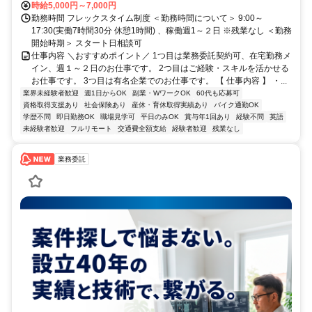
時給5,000円～7,000円
勤務時間 フレックスタイム制度 ＜勤務時間について＞ 9:00～
17:30(実働7時間30分 休憩1時間) 、稼働週1～２日 ※残業なし ＜勤務
開始時期＞ スタート日相談可
仕事内容 ＼おすすめポイント／ 1つ目は業務委託契約可、在宅勤務メ
イン、週１～２日のお仕事です。 2つ目はご経験・スキルを活かせる
お仕事です。 3つ目は有名企業でのお仕事です。 【 仕事内容 】 ・...
業界未経験者歓迎
週1日からOK
副業・WワークOK
60代も応募可
資格取得支援あり
社会保険あり
産休・育休取得実績あり
バイク通勤OK
学歴不問
即日勤務OK
職場見学可
平日のみOK
賞与年1回あり
経験不問
英語
未経験者歓迎
フルリモート
交通費全額支給
経験者歓迎
残業なし
業務委託