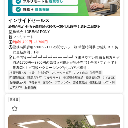
インサイドセールス
経験が活かせる✨高時給✅20代〜30代活躍中！週休二日制✨
株式会社DREAM PONY
フルリモート
時給1,700円～3,700円
勤務時間詳細 9:00〜21:00の間でシフト制 希望時間帯は相談OK！ 契
約更新期間：1年
仕事内容 ─┘─┘─┘─┘─┘─┘─┘─┘─┘ ▼働きやすい理由＆魅力▼ ✅
時給1700円〜3700円の高収入可能✨ ✅完全在宅！全国どこからでも
勤務OK！ ✅商談やクロージングなしのアポ獲得...
社員登用あり
主婦・主夫歓迎
フリーター歓迎
シフト自由
学歴不問
即日勤務OK
職場見学可
フルリモート
交通費全額支給
経験者歓迎
ネイルOK
食費補助あり
研修あり
在宅OK
ブランクOK
交通費支給
長期歓迎
シフト制
ピアスOK
服装自由
正社員