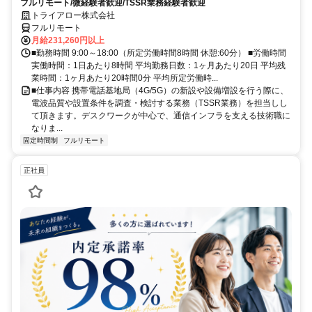
フルリモート/微経験者歓迎/TSSR業務経験者歓迎
トライアロー株式会社
フルリモート
月給231,260円以上
■勤務時間 9:00～18:00（所定労働時間8時間 休憩:60分） ■労働時間
実働時間：1日あたり8時間 平均勤務日数：1ヶ月あたり20日 平均残
業時間：1ヶ月あたり20時間0分 平均所定労働時...
■仕事内容 携帯電話基地局（4G/5G）の新設や設備増設を行う際に、
電波品質や設置条件を調査・検討する業務（TSSR業務）を担当しし
て頂きます。デスクワークが中心で、通信インフラを支える技術職に
なりま...
固定時間制
フルリモート
正社員