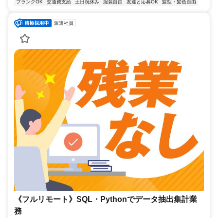
ブランクOK
交通費支給
土日祝休み
服装自由
友達と応募OK
髪型・髪色自由
派遣社員
《フルリモート》SQL・Pythonでデータ抽出集計業
務