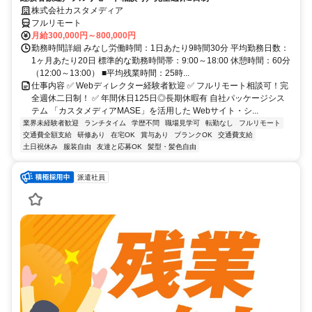
株式会社カスタメディア
フルリモート
月給300,000円～800,000円
勤務時間詳細 みなし労働時間：1日あたり9時間30分 平均勤務日数：
1ヶ月あたり20日 標準的な勤務時間帯：9:00～18:00 休憩時間：60分
（12:00～13:00） ■平均残業時間：25時...
仕事内容 ✅ Webディレクター経験者歓迎 ✅ フルリモート相談可！完
全週休二日制！ ✅ 年間休日125日◎長期休暇有 自社パッケージシス
テム 「カスタメディアMASE」を活用した Webサイト・シ...
業界未経験者歓迎
ランチタイム
学歴不問
職場見学可
転勤なし
フルリモート
交通費全額支給
研修あり
在宅OK
賞与あり
ブランクOK
交通費支給
土日祝休み
服装自由
友達と応募OK
髪型・髪色自由
派遣社員