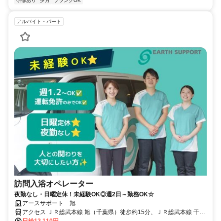
研修あり
夕方
ブランクOK
アルバイト・パート
訪問入浴オペレーター
夜勤なし・日曜定休！未経験OK◎週2日～勤務OK☆
アースサポート 旭
アクセス ＪＲ総武本線 旭（千葉県）徒歩約15分、ＪＲ総武本線 干潟
徒歩約46分、ＪＲ総武本線 飯岡徒歩約47分
日給12,110円