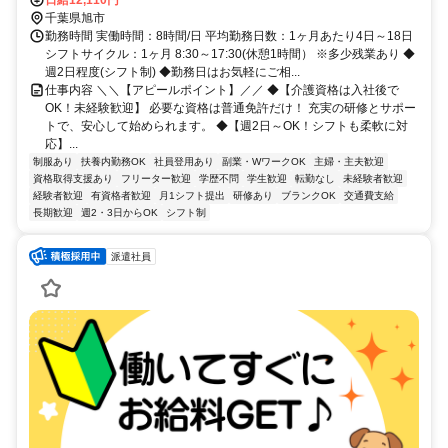
千葉県旭市
勤務時間 実働時間：8時間/日 平均勤務日数：1ヶ月あたり4日～18日
シフトサイクル：1ヶ月 8:30～17:30(休憩1時間） ※多少残業あり ◆
週2日程度(シフト制) ◆勤務日はお気軽にご相...
仕事内容 ＼＼【アピールポイント】／／ ◆【介護資格は入社後で
OK！未経験歓迎】 必要な資格は普通免許だけ！ 充実の研修とサポー
トで、安心して始められます。 ◆【週2日～OK！シフトも柔軟に対
応】...
制服あり
扶養内勤務OK
社員登用あり
副業・WワークOK
主婦・主夫歓迎
資格取得支援あり
フリーター歓迎
学歴不問
学生歓迎
転勤なし
未経験者歓迎
経験者歓迎
有資格者歓迎
月1シフト提出
研修あり
ブランクOK
交通費支給
長期歓迎
週2・3日からOK
シフト制
派遣社員