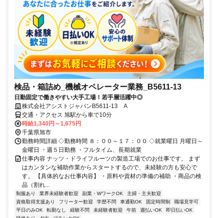
検品・箱詰め_機械オペレーター業務_B5611-13
日勤固定で働きやすい大手工場！若手層活躍中◎
株式会社アシストジャパンB5611-13 A
交通・アクセス 旭駅から車で10分
時給1,340円～1,675円
千葉県旭市
勤務時間詳細 ◇勤務時間 ８：００～１７：００ ◇就業曜日 月曜日～
金曜日 ・週５日勤務 ・フルタイム、長期就業
仕事内容 ナッツ・ドライフルーツの製造工場でのお仕事です。 まず
はカンタンな補助作業からスタートするので、未経験の方も安心で
す。 【具体的なお仕事内容】 ・原料や資材の準備の補助 ・商品の検
品（割れ...
制服あり
業界未経験者歓迎
副業・WワークOK
主婦・主夫歓迎
資格取得支援あり
フリーター歓迎
学歴不問
車通勤OK
固定時間制
職場見学可
平日のみOK
転勤なし
経験不問
未経験者歓迎
午前
週払いOK
即日払いOK