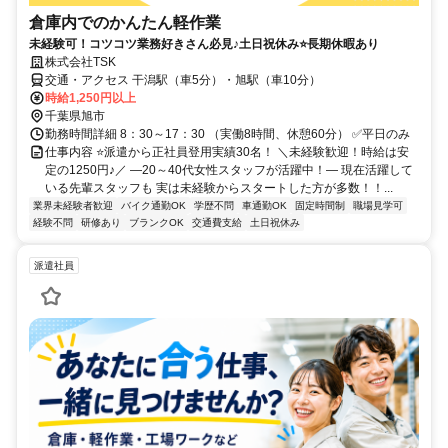
倉庫内でのかんたん軽作業
未経験可！コツコツ業務好きさん必見♪土日祝休み⭐長期休暇あり
株式会社TSK
交通・アクセス 干潟駅（車5分）・旭駅（車10分）
時給1,250円以上
千葉県旭市
勤務時間詳細 8：30～17：30 （実働8時間、休憩60分） ✅平日のみ
仕事内容 ⭐派遣から正社員登用実績30名！ ＼未経験歓迎！時給は安
定の1250円♪／ ―20～40代女性スタッフが活躍中！― 現在活躍して
いる先輩スタッフも 実は未経験からスタートした方が多数！！...
業界未経験者歓迎
バイク通勤OK
学歴不問
車通勤OK
固定時間制
職場見学可
経験不問
研修あり
ブランクOK
交通費支給
土日祝休み
派遣社員