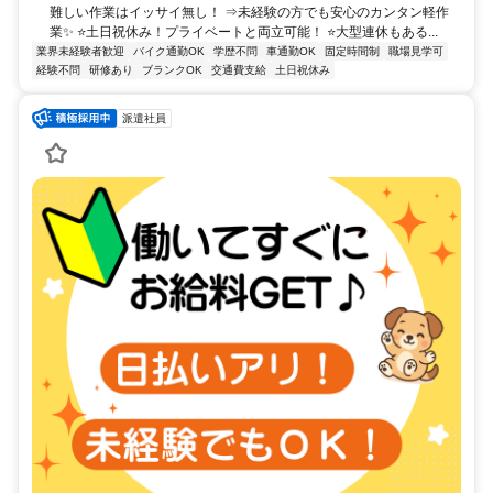
難しい作業はイッサイ無し！ ⇒未経験の方でも安心のカンタン軽作
業✨ ⭐土日祝休み！プライベートと両立可能！ ⭐大型連休もある...
業界未経験者歓迎
バイク通勤OK
学歴不問
車通勤OK
固定時間制
職場見学可
経験不問
研修あり
ブランクOK
交通費支給
土日祝休み
派遣社員