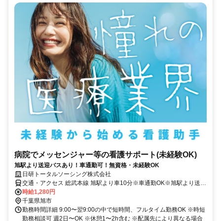
病院でメッセンジャー等の看護サポート(未経験OK)
旭駅より送迎バスあり！車通勤可！無資格・未経験OK
日研トータルソーシング株式会社
交通・アクセス 総武本線 旭駅より車10分※車通勤OK※旭駅より送迎
バスあり
時給1,280円
千葉県旭市
勤務時間詳細 9:00〜翌9:00の中で短時間、フルタイム勤務OK ※時短
勤務相談可 週2日〜OK ※休憩1〜2h含む ※配属先により異なる場合