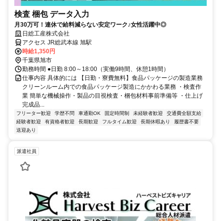
検査 梱包 データ入力
月30万可！連休で給料減らない安定ワーク♪女性活躍中◎
日総工産株式会社
アクセス JR総武本線 旭駅
時給1,350円
千葉県旭市
勤務時間 ●日勤 8:00～18:00（実働9時間、休憩1時間）
仕事内容 具体的には 【日勤・寮費無料】食品パッケージの製造業務
クリーンルーム内での食品パッケージ製造にかかわる業務 ・検査作
業 簡単な機械操作・製品の目視検査・梱包材料事前準備等 ・仕上げ
完成品...
フリーター歓迎
学歴不問
車通勤OK
固定時間制
未経験者歓迎
交通費全額支給
経験者歓迎
有資格者歓迎
長期歓迎
フルタイム歓迎
長期休暇あり
履歴書不要
送迎あり
派遣社員