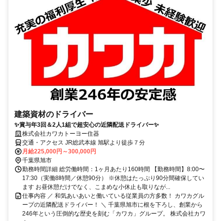
建築資材のドライバー
✨賞与年3回＆2人1組で超安心の近隣配送ドライバー✨
株式会社カワカトーヨー住器
交通・アクセス JR総武本線 旭駅より徒歩７分
月給225,000円～300,000円
千葉県旭市
勤務時間詳細 総労働時間：1ヶ月あたり160時間 【勤務時間】8:00〜
17:30（実働8時間／休憩90分） ※休憩はたっぷり90分間確保してい
ます お昼休憩だけでなく、こまめな小休止も取りなが...
仕事内容 ／ 和気あいあいと働いている従業員の方多数！ カワカグル
ープの近隣配送ドライバー！ ＼ 千葉県旭市に根を下ろし、創業から
246年という圧倒的な歴史を刻む「カワカ」グループ。 株式会社カワ