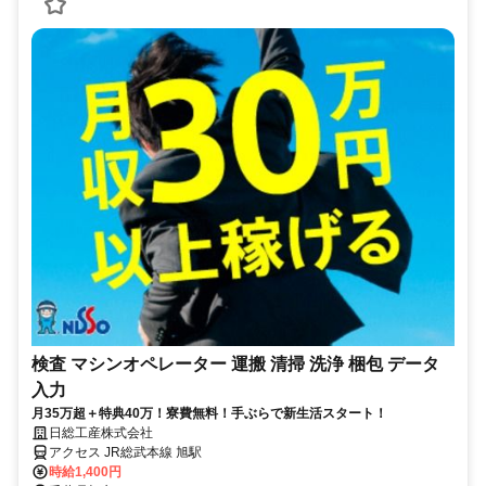
検査 マシンオペレーター 運搬 清掃 洗浄 梱包 データ
入力
月35万超＋特典40万！寮費無料！手ぶらで新生活スタート！
日総工産株式会社
アクセス JR総武本線 旭駅
時給1,400円