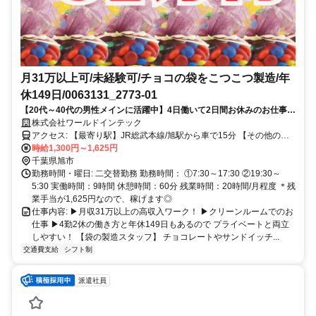
月31万以上可/未経験可/チョコの袋をこつこつ製造/年
休149日/0063131_2773-01
【20代～40代の男性メインに活躍中】4日働いて2日間お休みのお仕事で
す！スマホでサクッと日払い申請も可能です◎
株式会社ワールドインテック
アクセス: 【最寄り駅】JR総武本線/旭駅から車で15分 【その他の交
通手段】 車通勤・バイク通勤OK 交通費支給 【寮から工場まで】
時給1,300円～1,625円
車：20分 送迎バス：30分
千葉県旭市
勤務時間・曜日: 二交替勤務 勤務時間： ①7:30～17:30 ②19:30～
5:30 実働時間：9時間 休憩時間：60分 残業時間：20時間/月程度 ＊残
業手当が1,625円なので、稼げます◎
仕事内容: ▶月収31万以上の高収入ワーク！ ▶クリーンルームでのお
仕事 ▶4勤2休の働き方と年休149日もあるので プライベートと両立
しやすい！ 【袋の製造スタッフ】 チョコレートやサンドイッチ...
交通費支給
シフト制
派遣社員