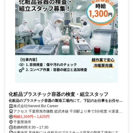
化粧品プラスチック容器の検査・組立スタッフ
化粧品のプラスチック容器の製造工場内にて、下記のお仕事をお任せし
ます！ 重労働は少なく、未経験の方でも安心して始められる作業です。
株式会社Harvest Biz Career
アクセス 千葉県旭市鎌数 総武本線 干潟駅より車で3分程度 ※派遣求
人のため地図情報は市役所などの位置になっております。ご了承くだ
時給1,300円～1,625円
さい。
千葉県旭市
勤務時間 8:30～17:30
仕事内容 具体的には 化粧品のプラスチック容器の製造工場内にて、