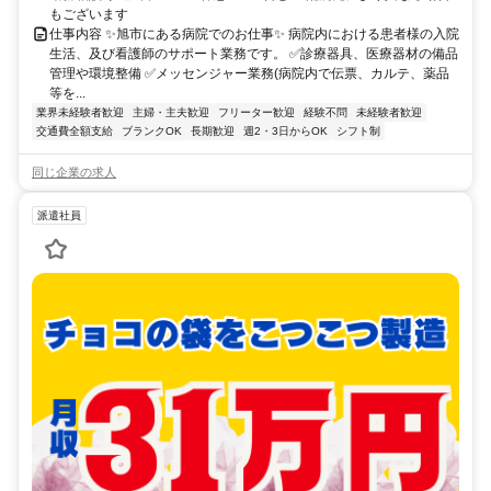
もございます
仕事内容 ✨旭市にある病院でのお仕事✨ 病院内における患者様の入院
生活、及び看護師のサポート業務です。 ✅診療器具、医療器材の備品
管理や環境整備 ✅メッセンジャー業務(病院内で伝票、カルテ、薬品
等を...
業界未経験者歓迎
主婦・主夫歓迎
フリーター歓迎
経験不問
未経験者歓迎
交通費全額支給
ブランクOK
長期歓迎
週2・3日からOK
シフト制
同じ企業の求人
派遣社員