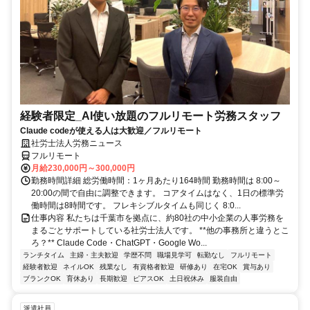
経験者限定_AI使い放題のフルリモート労務スタッフ
Claude codeが使える人は大歓迎／フルリモート
社労士法人労務ニュース
フルリモート
月給230,000円～300,000円
勤務時間詳細 総労働時間：1ヶ月あたり164時間 勤務時間は 8:00～
20:00の間で自由に調整できます。 コアタイムはなく、1日の標準労
働時間は8時間です。 フレキシブルタイムも同じく 8:0...
仕事内容 私たちは千葉市を拠点に、約80社の中小企業の人事労務を
まるごとサポートしている社労士法人です。 **他の事務所と違うとこ
ろ？** Claude Code・ChatGPT・Google Wo...
ランチタイム
主婦・主夫歓迎
学歴不問
職場見学可
転勤なし
フルリモート
経験者歓迎
ネイルOK
残業なし
有資格者歓迎
研修あり
在宅OK
賞与あり
ブランクOK
育休あり
長期歓迎
ピアスOK
土日祝休み
服装自由
派遣社員