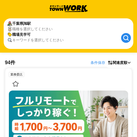
千葉県
旭駅
職種を選択してください
職場見学可
キーワードを選択してください
94件
条件保存
関連度順
業務委託