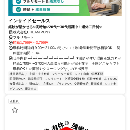
インサイドセールス
経験が活かせる✨高時給✅20代〜30代活躍中！週休二日制✨
株式会社DREAM PONY
フルリモート
時給1,700円～3,700円
勤務時間詳細 9:00〜21:00の間でシフト制 希望時間帯は相談OK！ 契
約更新期間：1年
仕事内容 ─┘─┘─┘─┘─┘─┘─┘─┘─┘ ▼働きやすい理由＆魅力▼ ✅
時給1700円〜3700円の高収入可能✨ ✅完全在宅！全国どこからでも
勤務OK！ ✅商談やクロージングなしのアポ獲得...
社員登用あり
主婦・主夫歓迎
フリーター歓迎
シフト自由
学歴不問
即日勤務OK
職場見学可
フルリモート
交通費全額支給
経験者歓迎
ネイルOK
食費補助あり
研修あり
在宅OK
ブランクOK
交通費支給
長期歓迎
シフト制
ピアスOK
服装自由
正社員