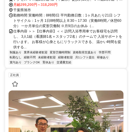
徒歩約46分、ＪＲ総武本線 飯岡徒歩約47分
月給299,200円～318,200円
千葉県旭市
勤務時間 実働時間：8時間/日 平均勤務日数：1ヶ月あたり21日 シフ
トサイクル：1ヶ月 1日8時間以上 8:30～17:30（実働8時間／休憩60
分） 一か月単位の変形労働制 ※月9日のお休み（...
仕事内容 ＞＞【仕事内容】＜＜ 訪問入浴専用車でお客様宅を訪問
し、 3人1組（看護師1名＋スタッフ2名）のチームで 入浴サポートを
行います。 お客様が心身ともにリラックスできる、 温かい時間を提
供する...
制服あり
業界未経験者歓迎
変形労働時間制
資格取得支援あり
学歴不問
転勤なし
経験不問
未経験者歓迎
経験者歓迎
月1シフト提出
研修あり
賞与あり
ブランクOK
育休あり
交通費支給
正社員