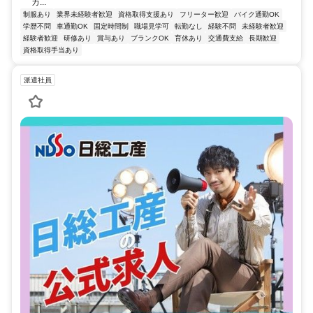
カ...
制服あり
業界未経験者歓迎
資格取得支援あり
フリーター歓迎
バイク通勤OK
学歴不問
車通勤OK
固定時間制
職場見学可
転勤なし
経験不問
未経験者歓迎
経験者歓迎
研修あり
賞与あり
ブランクOK
育休あり
交通費支給
長期歓迎
資格取得手当あり
派遣社員