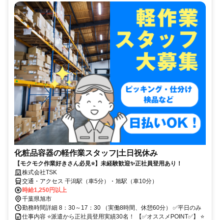
化粧品容器の軽作業スタッフ|土日祝休み
【モクモク作業好きさん必見⭐】未経験歓迎✨正社員登用あり！
株式会社TSK
交通・アクセス 干潟駅（車5分）・旭駅（車10分）
時給1,250円以上
千葉県旭市
勤務時間詳細 8：30～17：30 （実働8時間、休憩60分） ✅平日のみ
仕事内容 ⭐派遣から正社員登用実績30名！ 【✅オススメPOINT✅】 ⭐