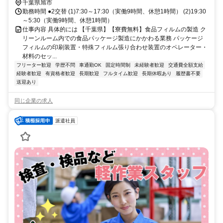
千葉県旭市
勤務時間 ●2交替 (1)7:30～17:30（実働9時間、休憩1時間） (2)19:30
～5:30（実働9時間、休憩1時間）
仕事内容 具体的には 【千葉県】【寮費無料】食品フィルムの製造 ク
リーンルーム内での食品パッケージ製造にかかわる業務 パッケージ
フィルムの印刷装置・特殊フィルム張り合わせ装置のオペレーター・
材料のセッ...
フリーター歓迎
学歴不問
車通勤OK
固定時間制
未経験者歓迎
交通費全額支給
経験者歓迎
有資格者歓迎
長期歓迎
フルタイム歓迎
長期休暇あり
履歴書不要
送迎あり
同じ企業の求人
派遣社員