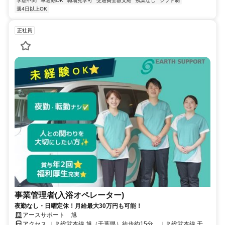
学歴不問
車通勤OK
職場見学可
交通費全額支給
残業なし
シフト制
週4日以上OK
正社員
事業管理者(入浴オペレーター)
夜勤なし・日曜定休！月給最大30万円も可能！
アースサポート 旭
アクセス ＪＲ総武本線 旭（千葉県）徒歩約15分、ＪＲ総武本線 干潟