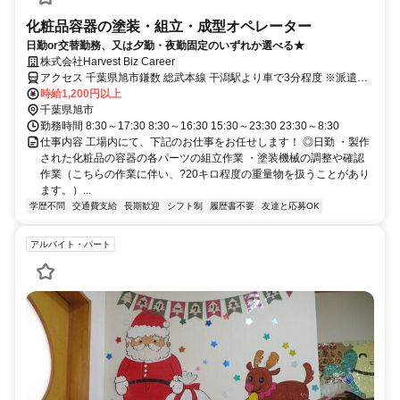
化粧品容器の塗装・組立・成型オペレーター
日勤or交替勤務、又は夕勤・夜勤固定のいずれか選べる★
株式会社Harvest Biz Career
アクセス 千葉県旭市鎌数 総武本線 干潟駅より車で3分程度 ※派遣求
人のため地図情報は市役所などの位置になっております。ご了承くだ
時給1,200円以上
さい。
千葉県旭市
勤務時間 8:30～17:30 8:30～16:30 15:30～23:30 23:30～8:30
仕事内容 工場内にて、下記のお仕事をお任せします！ ◎日勤 ・製作
された化粧品の容器の各パーツの組立作業 ・塗装機械の調整や確認
作業（こちらの作業に伴い、?20キロ程度の重量物を扱うことがあり
ます。）...
学歴不問
交通費支給
長期歓迎
シフト制
履歴書不要
友達と応募OK
アルバイト・パート