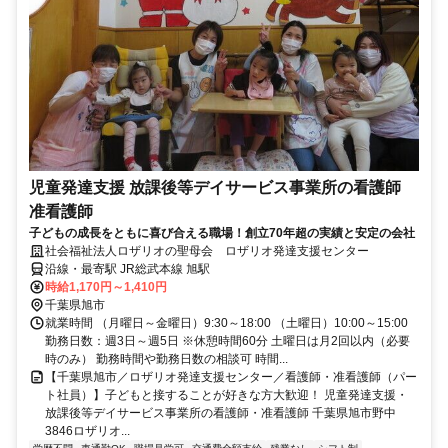
児童発達支援 放課後等デイサービス事業所の看護師
准看護師
子どもの成長をともに喜び合える職場！創立70年超の実績と安定の会社
社会福祉法人ロザリオの聖母会 ロザリオ発達支援センター
沿線・最寄駅 JR総武本線 旭駅
時給1,170円～1,410円
千葉県旭市
就業時間 （月曜日～金曜日）9:30～18:00 （土曜日）10:00～15:00
勤務日数：週3日～週5日 ※休憩時間60分 土曜日は月2回以内（必要
時のみ） 勤務時間や勤務日数の相談可 時間...
【千葉県旭市／ロザリオ発達支援センター／看護師・准看護師（パー
ト社員）】子どもと接することが好きな方大歓迎！ 児童発達支援・
放課後等デイサービス事業所の看護師・准看護師 千葉県旭市野中
3846ロザリオ...