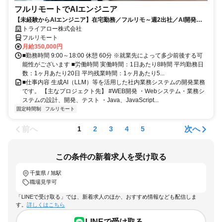
フルリモートでAIエンジニア
【未経験からAIエンジニア】在宅勤務／フルリモ～週2出社／AI開発を
仕事にする
トライアロー株式会社
フルリモート
月給350,000円
■勤務時間 9:00～18:00 休憩 60分 ※就業先によって多少前後する可
能性がございます ■労働時間 実働時間：1日あたり8時間 平均勤務日
数：1ヶ月あたり20日 平均残業時間：1ヶ月あたり5...
■仕事内容 生成AI（LLM）等を活用した社内業務システムの開発業務
です。 【主なプロジェクト先】 #WEB開発 ・Webシステム・業務シ
ステムの設計、開発、テスト ・Java、JavaScript...
固定時間制
フルリモート
前へ
次へ
1
2
3
4
5
この条件の新着求人を受け取る
千葉県 / 旭駅
職場見学可
「LINEで受け取る」では、新着求人のほか、おすすめ情報なども配信しま
す。
詳しくはこちら
LINEで受け取る