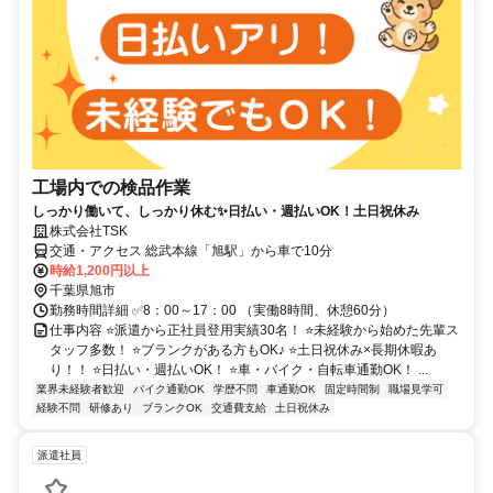
工場内での検品作業
しっかり働いて、しっかり休む✨日払い・週払いOK！土日祝休み
株式会社TSK
交通・アクセス 総武本線「旭駅」から車で10分
時給1,200円以上
千葉県旭市
勤務時間詳細 ✅8：00～17：00 （実働8時間、休憩60分）
仕事内容 ⭐派遣から正社員登用実績30名！ ⭐未経験から始めた先輩ス
タッフ多数！ ⭐ブランクがある方もOK♪ ⭐土日祝休み×長期休暇あ
り！！ ⭐日払い・週払いOK！ ⭐車・バイク・自転車通勤OK！ ...
業界未経験者歓迎
バイク通勤OK
学歴不問
車通勤OK
固定時間制
職場見学可
経験不問
研修あり
ブランクOK
交通費支給
土日祝休み
派遣社員