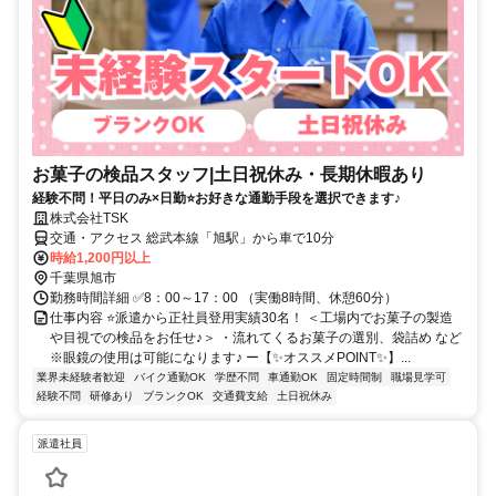
お菓子の検品スタッフ|土日祝休み・長期休暇あり
経験不問！平日のみ×日勤⭐お好きな通勤手段を選択できます♪
株式会社TSK
交通・アクセス 総武本線「旭駅」から車で10分
時給1,200円以上
千葉県旭市
勤務時間詳細 ✅8：00～17：00 （実働8時間、休憩60分）
仕事内容 ⭐派遣から正社員登用実績30名！ ＜工場内でお菓子の製造
や目視での検品をお任せ♪＞ ・流れてくるお菓子の選別、袋詰め など
※眼鏡の使用は可能になります♪ ー【✨オススメPOINT✨】...
業界未経験者歓迎
バイク通勤OK
学歴不問
車通勤OK
固定時間制
職場見学可
経験不問
研修あり
ブランクOK
交通費支給
土日祝休み
派遣社員