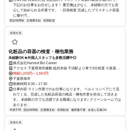
下記のお仕事をお任せします！ 重労働は少なく、未経験の方でも安
心して始められる作業です。 ・目視検査 完成したプラスチック容器
に傷や汚...
固定時間制
交通費支給
長期歓迎
派遣社員
化粧品の容器の検査・梱包業務
未経験OK★外国人スタッフも多数活躍中◎
株式会社Harvest Biz Career
アクセス 千葉県旭市鎌数 総武本線 干潟駅より車で3分程度 ※派遣求
人のため地図情報は市役所などの位置になっております。ご了承くだ
時給1,250円～1,563円
さい。
千葉県旭市
勤務時間 8:30～17:30
仕事内容 ライン作業でのお仕事になります。 ベルトコンベアにて流
れてくる、完成した化粧品容器の検品・梱包作業を担当して頂きま
す。 未経験の方でも活躍できる職場になります♪ クリーンルームでは
ありませ...
学歴不問
固定時間制
交通費支給
長期歓迎
履歴書不要
友達と応募OK
派遣社員