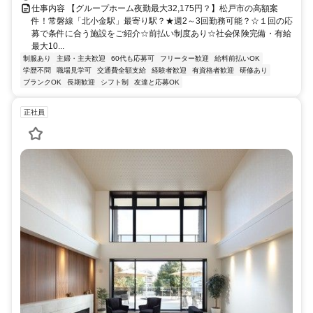
仕事内容 【グループホーム夜勤最大32,175円？】松戸市の高額案
件！常磐線「北小金駅」最寄り駅？★週2～3回勤務可能？☆１回の応
募で条件に合う施設をご紹介☆前払い制度あり☆社会保険完備・有給
最大10...
制服あり
主婦・主夫歓迎
60代も応募可
フリーター歓迎
給料前払いOK
学歴不問
職場見学可
交通費全額支給
経験者歓迎
有資格者歓迎
研修あり
ブランクOK
長期歓迎
シフト制
友達と応募OK
正社員