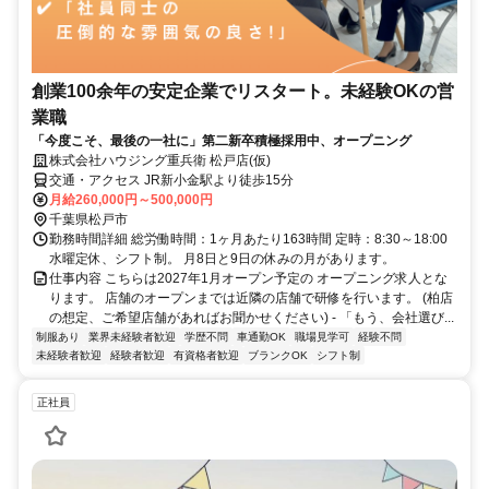
創業100余年の安定企業でリスタート。未経験OKの営
業職
「今度こそ、最後の一社に」第二新卒積極採用中、オープニング
株式会社ハウジング重兵衛 松戸店(仮)
交通・アクセス JR新小金駅より徒歩15分
月給260,000円～500,000円
千葉県松戸市
勤務時間詳細 総労働時間：1ヶ月あたり163時間 定時：8:30～18:00
水曜定休、シフト制。 月8日と9日の休みの月があります。
仕事内容 こちらは2027年1月オープン予定の オープニング求人とな
ります。 店舗のオープンまでは近隣の店舗で研修を行います。 (柏店
の想定、ご希望店舗があればお聞かせください) - 「もう、会社選び...
制服あり
業界未経験者歓迎
学歴不問
車通勤OK
職場見学可
経験不問
未経験者歓迎
経験者歓迎
有資格者歓迎
ブランクOK
シフト制
正社員