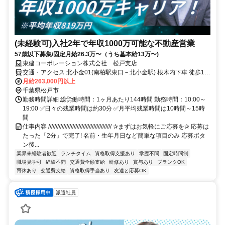
(未経験可)入社2年で年収1000万可能な不動産営業
57歳以下募集/固定月給26.3万〜（うち基本給13万〜)
東建コーポレーション株式会社 松戸支店
交通・アクセス 北小金01(南柏駅東口－北小金駅) 根木内下車 徒歩1
分、北小金01(南柏駅東口－北小金駅) 小金きよしケ丘下車 徒歩4分
月給263,000円以上
千葉県松戸市
勤務時間詳細 総労働時間：1ヶ月あたり144時間 勤務時間：10:00～
19:00 ✅日々の残業時間は約30分 ✅月平均残業時間は10時間～15時
間
仕事内容 ////////////////////////////////////////// ✰まずはお気軽にご応募を✰ 応募は
たった「2分」で完了! 名前・生年月日など簡単な項目のみ 応募ボタ
ン後...
業界未経験者歓迎
ランチタイム
資格取得支援あり
学歴不問
固定時間制
職場見学可
経験不問
交通費全額支給
研修あり
賞与あり
ブランクOK
育休あり
交通費支給
資格取得手当あり
友達と応募OK
派遣社員