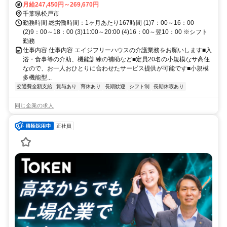
月給247,450円～269,670円
千葉県松戸市
勤務時間 総労働時間：1ヶ月あたり167時間 (1)7：00～16：00
(2)9：00～18：00 (3)11:00～20:00 (4)16：00～翌10：00 ※シフト
勤務
仕事内容 仕事内容 エイジフリーハウスの介護業務をお願いします■入
浴・食事等の介助、機能訓練の補助など■定員20名の小規模なサ高住
なので、お一人おひとりに合わせたサービス提供が可能です■小規模
多機能型...
交通費全額支給
賞与あり
育休あり
長期歓迎
シフト制
長期休暇あり
同じ企業の求人
正社員