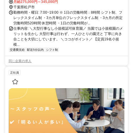
月給275,000円～345,000円
千葉県松戸市
勤務時間・曜日: 7:00~19:00 ※ 1日の労働時間：8時間 シフト制、フ
レックスタイム制 ・3カ月単位のフレックスタイム制 ・3カ月の所定
労働時間520時間 休憩時間 ・1日の労働時間が...
仕事内容: ＼大型行事なし小規模認可保育園／ 当園では小規模園のメ
リットを生かし 大型行事は行わず、一人ひとりの園児と 丁寧に向き
合ことを大切にしています。 ＼ココがポイント／ 【定員19名小規
模...
交通費支給
駅近5分以内
シフト制
同じ企業の求人
正社員