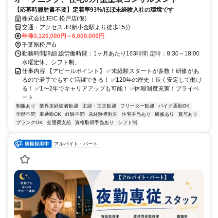
【応募時履歴書不要】定着率93%/ほぼ未経験入社の環境です
株式会社JEIC 松戸店(仮)
交通・アクセス JR新小金駅より徒歩15分
年俸3,120,000円～6,000,000円
千葉県松戸市
勤務時間詳細 総労働時間：1ヶ月あたり163時間 定時：8:30～18:00
水曜定休、シフト制。
仕事内容 【アピールポイント】 ✅未経験スタートが多数！研修があ
るので若手でもすぐ活躍できる！ ✅120年の歴史！長く安定して働け
る！ ✅1〜2年でキャリアアップも可能！ ✅休暇制度充実！プライベ
ート...
制服あり
業界未経験者歓迎
主婦・主夫歓迎
フリーター歓迎
バイク通勤OK
学歴不問
車通勤OK
経験不問
未経験者歓迎
住宅手当あり
研修あり
賞与あり
ブランクOK
交通費支給
資格取得手当あり
シフト制
アルバイト・パート