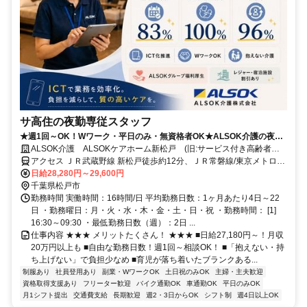
サ高住の夜勤専従スタッフ
★週1回～OK！Wワーク・平日のみ・無資格者OK★ALSOK介護の夜勤
介護スタッフ
ALSOK介護 ALSOKケアホーム新松戸 (旧:サービス付き高齢者向
け住宅 アミカの郷松戸)
アクセス ＪＲ武蔵野線 新松戸徒歩約12分、ＪＲ常磐線/東京メトロ千
代田線 北小金北口徒歩約13分
日給28,280円～29,600円
千葉県松戸市
勤務時間 実働時間：16時間/日 平均勤務日数：1ヶ月あたり4日～22
日 ・勤務曜日：月・火・水・木・金・土・日・祝 ・勤務時間： [1]
16:30～09:30 ・最低勤務日数（週）：2日 ...
仕事内容 ★★★ メリットたくさん！ ★★★ ■日給27,180円～！月収
20万円以上も ■自由な勤務日数！週1回～相談OK！ ■「抱えない・持
ち上げない」で負担少なめ ■育児が落ち着いたブランクある...
制服あり
社員登用あり
副業・WワークOK
土日祝のみOK
主婦・主夫歓迎
資格取得支援あり
フリーター歓迎
バイク通勤OK
車通勤OK
平日のみOK
月1シフト提出
交通費支給
長期歓迎
週2・3日からOK
シフト制
週4日以上OK