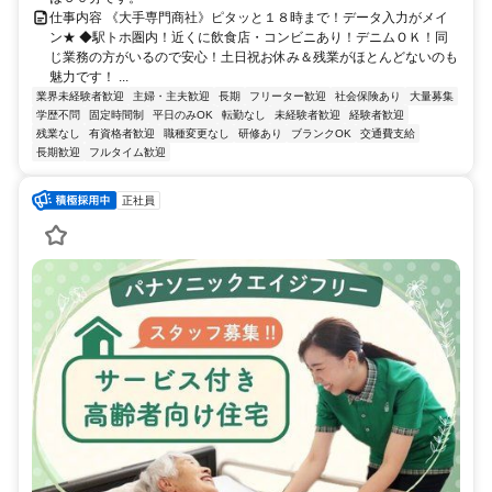
仕事内容 《大手専門商社》ピタッと１８時まで！データ入力がメイ
ン★ ◆駅トホ圏内！近くに飲食店・コンビニあり！デニムＯＫ！同
じ業務の方がいるので安心！土日祝お休み＆残業がほとんどないのも
魅力です！ ...
業界未経験者歓迎
主婦・主夫歓迎
長期
フリーター歓迎
社会保険あり
大量募集
学歴不問
固定時間制
平日のみOK
転勤なし
未経験者歓迎
経験者歓迎
残業なし
有資格者歓迎
職種変更なし
研修あり
ブランクOK
交通費支給
長期歓迎
フルタイム歓迎
正社員