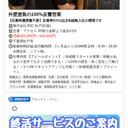
外壁塗装の100%反響営業
【応募時履歴書不要】定着率93%/ほぼ未経験入社の環境です
株式会社JEIC 松戸店(仮)
交通・アクセス JR新小金駅より徒歩15分
月給260,000円～500,000円
千葉県松戸市
勤務時間詳細 総労働時間：1ヶ月あたり163時間 定時：8:30～18:00
水曜定休、シフト制。
仕事内容 【アピールポイント】 ✅未経験スタートが多数！研修があ
るので若手でもすぐ活躍できる！ ✅120年の歴史！長く安定して働け
る！ ✅1〜2年でキャリアアップも可能！ ✅休暇制度充実！プライベ
ート...
制服あり
業界未経験者歓迎
主婦・主夫歓迎
フリーター歓迎
バイク通勤OK
学歴不問
車通勤OK
経験不問
未経験者歓迎
住宅手当あり
研修あり
賞与あり
ブランクOK
交通費支給
資格取得手当あり
シフト制
アルバイト・パート