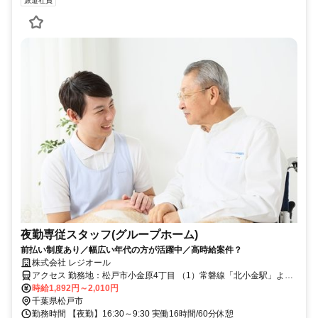
派遣社員
夜勤専従スタッフ(グループホーム)
前払い制度あり／幅広い年代の方が活躍中／高時給案件？
株式会社 レジオール
アクセス 勤務地：松戸市小金原4丁目 （1）常磐線「北小金駅」より
徒歩20分
時給1,892円～2,010円
千葉県松戸市
勤務時間 【夜勤】16:30～9:30 実働16時間/60分休憩