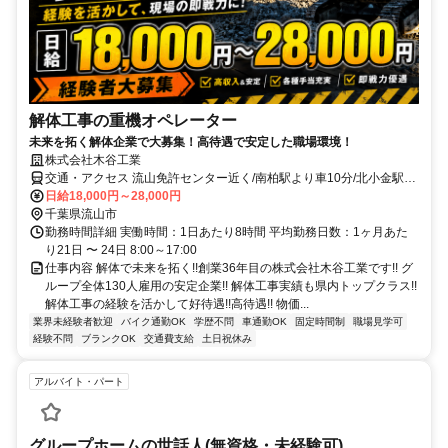
解体工事の重機オペレーター
未来を拓く解体企業で大募集！高待遇で安定した職場環境！
株式会社木谷工業
交通・アクセス 流山免許センター近く/南柏駅より車10分/北小金駅よ
り車10分
日給18,000円～28,000円
千葉県流山市
勤務時間詳細 実働時間：1日あたり8時間 平均勤務日数：1ヶ月あた
り21日 〜 24日 8:00～17:00
仕事内容 解体で未来を拓く!!創業36年目の株式会社木谷工業です!! グ
ループ全体130人雇用の安定企業!! 解体工事実績も県内トップクラス!!
解体工事の経験を活かして好待遇!!高待遇!! 物価...
業界未経験者歓迎
バイク通勤OK
学歴不問
車通勤OK
固定時間制
職場見学可
経験不問
ブランクOK
交通費支給
土日祝休み
アルバイト・パート
グループホームの世話人(無資格・未経験可)