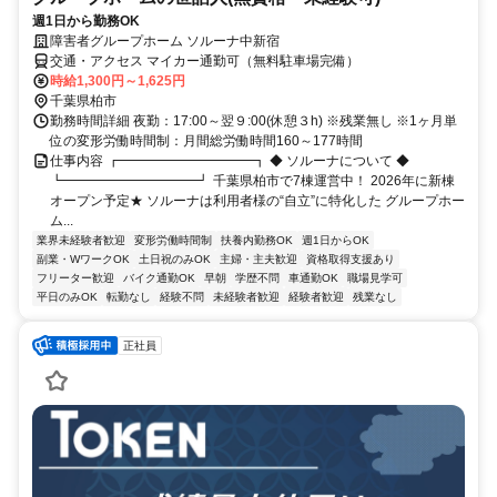
週1日から勤務OK
障害者グループホーム ソルーナ中新宿
交通・アクセス マイカー通勤可（無料駐車場完備）
時給1,300円～1,625円
千葉県柏市
勤務時間詳細 夜勤：17:00～翌９:00(休憩３h) ※残業無し ※1ヶ月単
位の変形労働時間制：月間総労働時間160～177時間
仕事内容 ┏━━━━━━━━━━┓ ◆ ソルーナについて ◆
┗━━━━━━━━━━┛ 千葉県柏市で7棟運営中！ 2026年に新棟
オープン予定★ ソルーナは利用者様の“自立”に特化した グループホー
ム...
業界未経験者歓迎
変形労働時間制
扶養内勤務OK
週1日からOK
副業・WワークOK
土日祝のみOK
主婦・主夫歓迎
資格取得支援あり
フリーター歓迎
バイク通勤OK
早朝
学歴不問
車通勤OK
職場見学可
平日のみOK
転勤なし
経験不問
未経験者歓迎
経験者歓迎
残業なし
正社員