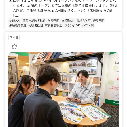
仕事内容 こちらは2027年1月オープン予定の オープニング求人とな
ります。 店舗のオープンまでは近隣の店舗で研修を行います。 (柏店
の想定、ご希望店舗があればお聞かせください) 《未経験からの新
し...
制服あり
業界未経験者歓迎
学歴不問
車通勤OK
職場見学可
経験不問
未経験者歓迎
経験者歓迎
有資格者歓迎
ブランクOK
シフト制
正社員