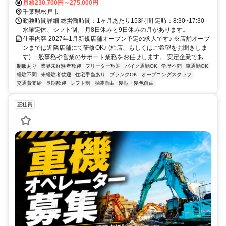
月給230,700円～275,000円
千葉県松戸市
勤務時間詳細 総労働時間：1ヶ月あたり153時間 定時：8:30~17:30
水曜定休、シフト制。 月8日休みと9日休みの月があります。
仕事内容 2027年1月新規店舗オープン予定の求人です♪ ※店舗オープ
ンまでは近隣店舗にて研修OK♪ (柏店、もしくはご希望をお聞きしま
す) 一般事務や営業のサポート業務をお任せします。 安定企業であ...
制服あり
業界未経験者歓迎
フリーター歓迎
バイク通勤OK
学歴不問
車通勤OK
経験不問
未経験者歓迎
住宅手当あり
ブランクOK
オープニングスタッフ
交通費支給
長期歓迎
シフト制
服装自由
髪型・髪色自由
正社員