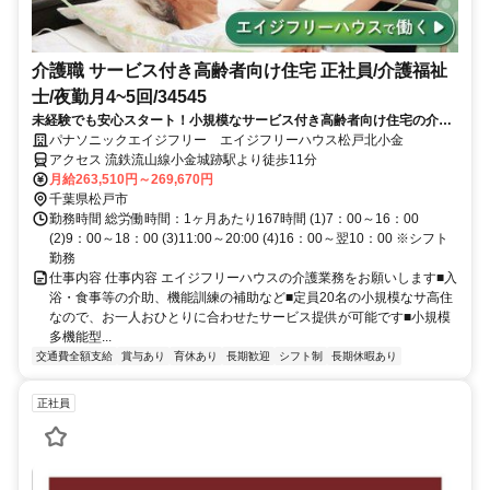
介護職 サービス付き高齢者向け住宅 正社員/介護福祉
士/夜勤月4~5回/34545
未経験でも安心スタート！小規模なサービス付き高齢者向け住宅の介護
職個人のペースに寄り添った研修で独り立ちまでサポートいたします。
パナソニックエイジフリー エイジフリーハウス松戸北小金
経験者も大歓迎です。まずはお気軽にご見学ください。
アクセス 流鉄流山線小金城跡駅より徒歩11分
月給263,510円～269,670円
千葉県松戸市
勤務時間 総労働時間：1ヶ月あたり167時間 (1)7：00～16：00
(2)9：00～18：00 (3)11:00～20:00 (4)16：00～翌10：00 ※シフト
勤務
仕事内容 仕事内容 エイジフリーハウスの介護業務をお願いします■入
浴・食事等の介助、機能訓練の補助など■定員20名の小規模なサ高住
なので、お一人おひとりに合わせたサービス提供が可能です■小規模
多機能型...
交通費全額支給
賞与あり
育休あり
長期歓迎
シフト制
長期休暇あり
正社員