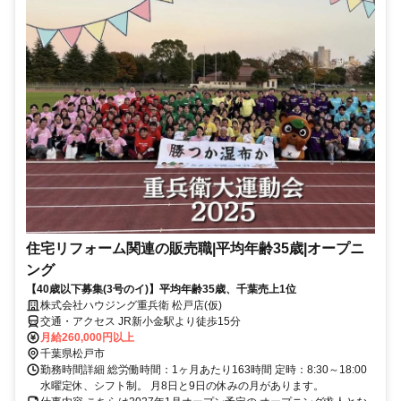
住宅リフォーム関連の販売職|平均年齢35歳|オープニ
ング
【40歳以下募集(3号のイ)】平均年齢35歳、千葉売上1位
株式会社ハウジング重兵衛 松戸店(仮)
交通・アクセス JR新小金駅より徒歩15分
月給260,000円以上
千葉県松戸市
勤務時間詳細 総労働時間：1ヶ月あたり163時間 定時：8:30～18:00
水曜定休、シフト制。 月8日と9日の休みの月があります。