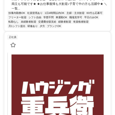
両立も可能です★ ★お仕事復帰も大歓迎♪子育て中の方も活躍中★ ＼
一覧...
扶養内勤務OK
社員登用あり
1日4時間以内OK
主婦・主夫歓迎
60代も応募可
フリーター歓迎
シフト自由
学歴不問
車通勤OK
職場見学可
平日のみOK
転勤なし
未経験者歓迎
交通費全額支給
経験者歓迎
有資格者歓迎
月1シフト提出
研修あり
夕方
ブランクOK
正社員