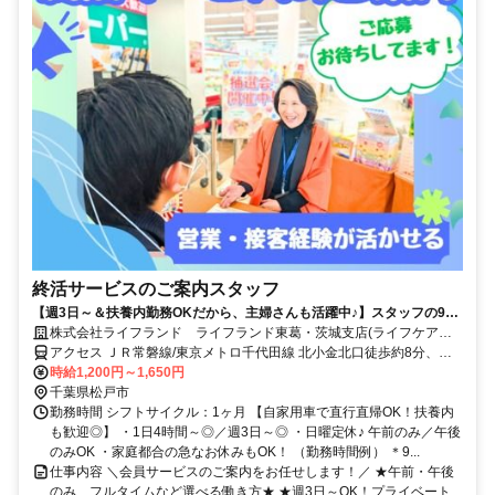
終活サービスのご案内スタッフ
【週3日～＆扶養内勤務OKだから、主婦さんも活躍中♪】スタッフの9割
が女性/子育てが落ち着いた方・社会復帰の方も大歓迎です◎/柔軟なシフ
株式会社ライフランド ライフランド東葛・茨城支店(ライフケア北
ト体制・しっかりとしたサポート体制充実で働きやすさもバツグン/フル
小金)
アクセス ＪＲ常磐線/東京メトロ千代田線 北小金北口徒歩約8分、Ｊ
タイム希望も大歓迎/マイカーでの直行直帰OK/営業・テレアポ・販売経
Ｒ武蔵野常磐連絡線 北小金北口徒歩約8分
時給1,200円～1,650円
験者は即戦力/正社員登用実績もあり◎
千葉県松戸市
勤務時間 シフトサイクル：1ヶ月 【自家用車で直行直帰OK！扶養内
も歓迎◎】 ・1日4時間～◎／週3日～◎ ・日曜定休♪ 午前のみ／午後
のみOK ・家庭都合の急なお休みもOK！ （勤務時間例） ＊9...
仕事内容 ＼会員サービスのご案内をお任せします！／ ★午前・午後
のみ、フルタイムなど選べる働き方★ ★週3日～OK！プライベート