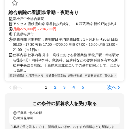
総合病院の看護師/常勤・夜勤有り
新松戸中央総合病院
アクセス 流鉄流山線 幸谷徒歩約4分、ＪＲ武蔵野線 新松戸徒歩約4
分、ＪＲ武蔵野線 新松戸徒歩約4分
月給275,000円～294,200円
千葉県松戸市
勤務時間 実働時間：8時間/日 平均勤務日数：1ヶ月あたり20日 日勤
08:30～17:30 夜勤 17:00～翌09:00 早番 07:00～16:00 遅番 12:00～
21:00 （※1日の...
仕事内容 仕事内容 外来・病棟における看護業務 新松戸駅・幸谷駅か
ら徒歩3分♪ 内科や外科、救急科、皮膚科などの診療科目を有する新
松戸中央総合病院。千葉県東葛北部エリアの基幹病院として、安全か
つ高度...
固定時間制
住宅手当あり
交通費全額支給
経験者歓迎
有資格者歓迎
育休あり
前へ
次へ
1
2
3
4
5
この条件の新着求人を受け取る
千葉県 / 北小金駅
職場見学可
「LINEで受け取る」では、新着求人のほか、おすすめ情報なども配信しま