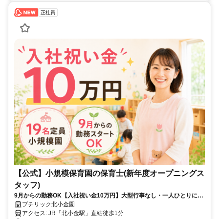
正社員
【公式】小規模保育園の保育士(新年度オープニングス
タッフ)
9月からの勤務OK【入社祝い金10万円】大型行事なし・一人ひとりに向
き合う保育／託児の利用相談OK
プチリック北小金園
アクセス: JR「北小金駅」直結徒歩1分