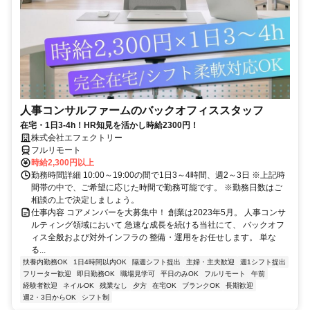
人事コンサルファームのバックオフィススタッフ
在宅・1日3-4h！HR知見を活かし時給2300円！
株式会社エフェクトリー
フルリモート
時給2,300円以上
勤務時間詳細 10:00～19:00の間で1日3～4時間、週2～3日 ※上記時
間帯の中で、ご希望に応じた時間で勤務可能です。 ※勤務日数はご
相談の上で決定しましょう。
仕事内容 コアメンバーを大募集中！ 創業は2023年5月。 人事コンサ
ルティング領域において 急速な成長を続ける当社にて、 バックオフ
ィス全般および対外インフラの 整備・運用をお任せします。 単な
る...
扶養内勤務OK
1日4時間以内OK
隔週シフト提出
主婦・主夫歓迎
週1シフト提出
フリーター歓迎
即日勤務OK
職場見学可
平日のみOK
フルリモート
午前
経験者歓迎
ネイルOK
残業なし
夕方
在宅OK
ブランクOK
長期歓迎
週2・3日からOK
シフト制