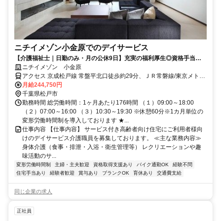
ニチイメゾン小金原でのデイサービス
【介護福祉士｜日勤のみ・月の公休9日】充実の福利厚生◎資格手当・
資格取得支援あり！育休復帰率100%！
ニチイメゾン 小金原
アクセス 京成松戸線 常盤平北口徒歩約29分、ＪＲ常磐線/東京メトロ
千代田線 北小金南口徒歩約29分、ＪＲ武蔵野線 新松戸徒歩約34分
月給244,750円
千葉県松戸市
勤務時間 総労働時間：1ヶ月あたり176時間 （１）09:00～18:00
（２）07:00～16:00 （３）10:30～19:30 ※休憩60分※1カ月単位の
変形労働時間制を導入しております ★...
仕事内容 【仕事内容】 サービス付き高齢者向け住宅にご利用者様向
けのデイサービス介護職員を募集しております。 ≪主な業務内容≫
身体介護（食事・排泄・入浴・衛生管理等） レクリエーションや趣
味活動のサ...
変形労働時間制
主婦・主夫歓迎
資格取得支援あり
バイク通勤OK
経験不問
住宅手当あり
経験者歓迎
賞与あり
ブランクOK
育休あり
交通費支給
同じ企業の求人
正社員