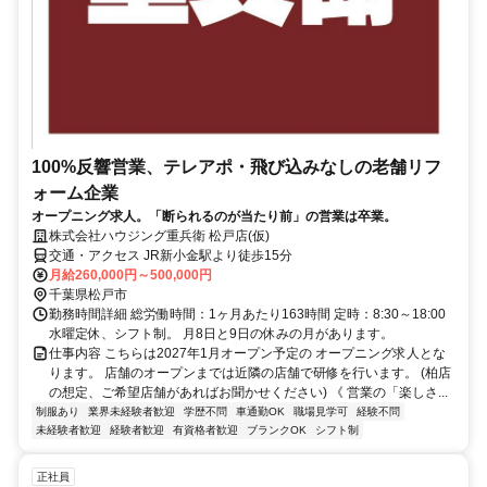
100%反響営業、テレアポ・飛び込みなしの老舗リフ
ォーム企業
オープニング求人。「断られるのが当たり前」の営業は卒業。
株式会社ハウジング重兵衛 松戸店(仮)
交通・アクセス JR新小金駅より徒歩15分
月給260,000円～500,000円
千葉県松戸市
勤務時間詳細 総労働時間：1ヶ月あたり163時間 定時：8:30～18:00
水曜定休、シフト制。 月8日と9日の休みの月があります。
仕事内容 こちらは2027年1月オープン予定の オープニング求人とな
ります。 店舗のオープンまでは近隣の店舗で研修を行います。 (柏店
の想定、ご希望店舗があればお聞かせください) 《 営業の「楽しさ...
制服あり
業界未経験者歓迎
学歴不問
車通勤OK
職場見学可
経験不問
未経験者歓迎
経験者歓迎
有資格者歓迎
ブランクOK
シフト制
正社員