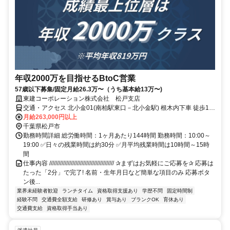
年収2000万を目指せるBtoC営業
57歳以下募集/固定月給26.3万〜（うち基本給13万〜)
東建コーポレーション株式会社 松戸支店
交通・アクセス 北小金01(南柏駅東口－北小金駅) 根木内下車 徒歩1
分、北小金01(南柏駅東口－北小金駅) 小金きよしケ丘下車 徒歩4分
月給263,000円以上
千葉県松戸市
勤務時間詳細 総労働時間：1ヶ月あたり144時間 勤務時間：10:00～
19:00 ✅日々の残業時間は約30分 ✅月平均残業時間は10時間～15時
間
仕事内容 ////////////////////////////////////////// ✰まずはお気軽にご応募を✰ 応募は
たった「2分」で完了! 名前・生年月日など簡単な項目のみ 応募ボタ
ン後...
業界未経験者歓迎
ランチタイム
資格取得支援あり
学歴不問
固定時間制
経験不問
交通費全額支給
研修あり
賞与あり
ブランクOK
育休あり
交通費支給
資格取得手当あり