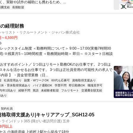
く、実験や試作の補助にも携わるため、...
通費支給
長期歓迎
業の経理財務
シャリスト・リクルートメント・ジャパン株式会社
円～4,500円
ト
レックスタイム制度 ＜勤務時間について＞ 9:00～17:00(実働7時間00
間) ※残業月5～10時間程度 ＜勤務開始時期＞ 即日～ ※スタート日相談
＼おすすめポイント／ 1つ目はリモート勤務OKのお仕事です。 2つ目は
スキルを活かせるお仕事です。 3つ目は正社員登用の可能性大の求人で
事内容 】 ・資金管理業務（日...
迎
社員登用あり
副業・WワークOK
60代も応募可
資格取得支援あり
産休・育休取得実績あり
バイク通勤OK
学歴不問
即日勤務OK
職場見学可
与年1回あり
経験不問
英語
未経験者歓迎
フルリモート
交通費全額支給
修あり
契約社員
資格取得支援あり|キャリアアップ_SGH12-05
ライン/ドット365 (障がい者訪問介護) 五井
00円以上
セス 小湊鉄道線 上総村上駅から徒歩で18分