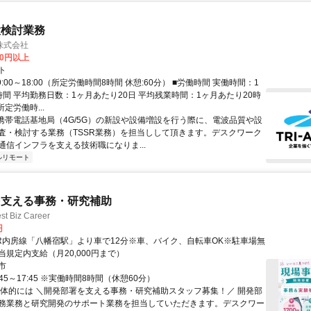
置検討業務
株式会社
60円以上
ト
9:00～18:00（所定労働時間8時間 休憩:60分） ■労働時間 実働時間：1
時間 平均勤務日数：1ヶ月あたり20日 平均残業時間：1ヶ月あたり20時
所定労働時...
 携帯電話基地局（4G/5G）の新設や設備増設を行う際に、電波品質や設
査・検討する業務（TSSR業務）を担当しして頂きます。デスクワーク
通信インフラを支える技術職になりま...
ルリモート
を支える事務・研究補助
 Biz Career
円
JR内房線「八幡宿駅」より車で12分※車、バイク、自転車OK※駐車場無
当規定内支給（月20,000円まで）
市
:45～17:45 ※実働時間8時間（休憩60分）
具体的には ＼開発部署を支える事務・研究補助スタッフ募集！／ 開発部
務業務と研究開発のサポート業務を担当していただきます。デスクワー