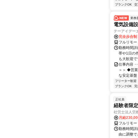
ブランクOK
交
業務
電気設備
テーアイデー
完全歩合制
フルリモー
勤務時間詳
帯や1日の
も大歓迎で
仕事内容 ‥
＞＞ ◆営
な安定基盤 
フリーター歓迎
ブランクOK
完
正社員
経験者限定
社労士法人労
月給230,0
フルリモー
勤務時間詳細
由に調整で