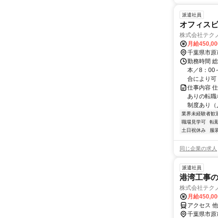
派遣社員
オフィス
株式会社テク
月給450,0
千葉県市原
勤務時間 
本／8：00
合により可（
仕事内容 
ありの転職
制度あり（入
業界未経験者歓
職場見学可
転
土日祝休み
服
同じ企業の求人
派遣社員
港湾工事
株式会社テク
月給450,0
アクセス 
千葉県市原