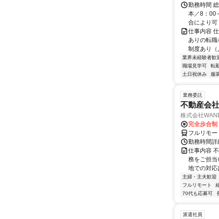
勤務時間 
本／8：00
合により可（
仕事内容 
ありの転職
制度あり（入
業界未経験者歓
職場見学可
転
土日祝休み
服
業務委託
不動産会社
株式会社WAN
完全歩合制
フルリモー
勤務時間詳
仕事内容 
務をご担当
地での対応
主婦・主夫歓迎
フルリモート
70代も応募可
派遣社員