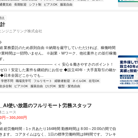
通費支給
長期歓迎
シフト制
ピアスOK
服装自由
委託
設計
エンジニアリング株式会社
ト
細 業務委託のため原則自由 ※納期を厳守していただければ、稼働時間
作業時間は一切問いません。 ※副業・Wワーク、他社案件との並行稼働
す。
─────────────────── ＜＜ 安心＆働きやすさのポイント！
業ゼロ！安定した案件を継続的にお任せ ◆設立40年・大手直取引の確か
◆日本全国どこからでも...
学歴不問
職場見学可
フルリモート
経験者歓迎
ネイルOK
在宅OK
全歩合制
ピアスOK
服装自由
ひげOK
髪型・髪色自由
_AI使い放題のフルリモート労務スタッフ
務ニュース
00円～300,000円
ト
 総労働時間：1ヶ月あたり164時間 勤務時間は 8:00～20:00の間で自
きます。 コアタイムはなく、1日の標準労働時間は8時間です。 フレキ