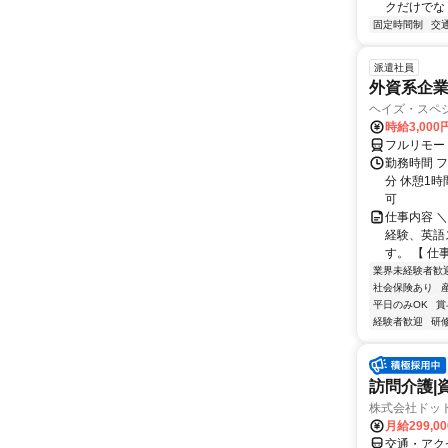
クだけでな
固定時間制
交
派遣社員
外資系企
ヘイズ・スペ
時給3,000
フルリモー
勤務時間 フ
分 休憩1時
可
仕事内容 
経験、英語
す。 【 仕
業界未経験者歓
社会保険あり
平日のみOK
賞
経験者歓迎
研
訪問介護|
株式会社ドット
月給299,0
交通・アク