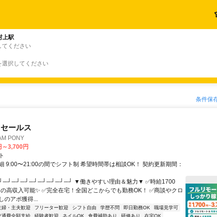
村上駅
してください
を選択してください
条件保
ドセールス
M PONY
円～3,700円
ト
 9:00〜21:00の間でシフト制 希望時間帯は相談OK！ 契約更新期間：
┘─┘─┘─┘─┘─┘─┘─┘─┘ ▼働きやすい理由＆魅力▼ ✅時給1700
0円の高収入可能✨ ✅完全在宅！全国どこからでも勤務OK！ ✅商談やクロ
のアポ獲得...
主婦・主夫歓迎
フリーター歓迎
シフト自由
学歴不問
即日勤務OK
職場見学可
交通費全額支給
経験者歓迎
ネイルOK
食費補助あり
研修あり
在宅OK