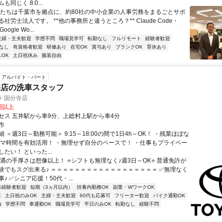
同じく 8:0...
私たちは千葉市を拠点に、約80社の中小企業の人事労務をまるごとサポ
社労士法人です。 **他の事務所と違うところ？** Claude Code・
oogle Wo...
主婦・主夫歓迎
学歴不問
職場見学可
転勤なし
フルリモート
経験者歓迎
なし
有資格者歓迎
研修あり
在宅OK
賞与あり
ブランクOK
育休あり
OK
土日祝休み
服装自由
アルバイト・パート
売店の洗車スタッフ
 国分寺店
0円以上
セス 五井駅から車9分、上総村上駅から車4分
市
 ＜週3日～勤務可能＞ 9:15～18:00の間で1日4h～OK！ ・残業ほぼな
キマ時間を有効活用！ ・無理せず自分のペースで！ ・仕事もプライベー
たい！ といった...
待遇の手厚さは想像以上！ ⭐シフトも無理なく♪週3日～OK⭐ 普通免許が
験でもスグ出来る♪ ＝＝＝＝＝＝＝＝＝＝＝＝＝＝＝＝＝＝ ✅無理なく
♪ ✅シニア応援！50代・...
未経験者歓迎
短期（3ヵ月以内）
扶養内勤務OK
副業・WワークOK
K
土日祝のみOK
主婦・主夫歓迎
60代も応募可
フリーター歓迎
バイク通勤OK
由
学歴不問
車通勤OK
職場見学可
平日のみOK
転勤なし
経験不問