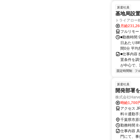
派遣社員
基地局設
トライアロー
月給231,2
フルリモー
■勤務時間 
日あたり8
間0分 平均
■仕事内容
置条件を調
が中心で、
固定時間制
フ
派遣社員
開発部署
株式会社Harvest
時給1,700
アクセス 
料※通勤手
千葉県市原
勤務時間 8
仕事内容 
門にて、事