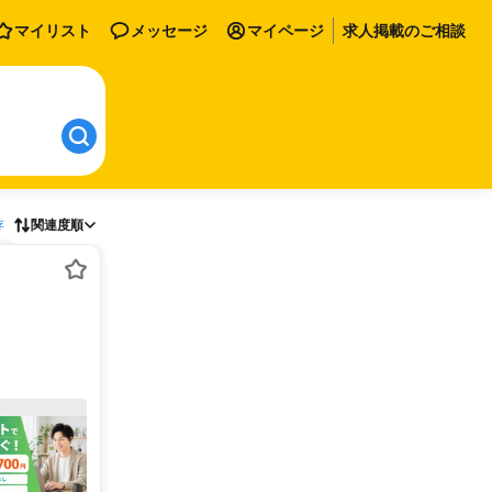
マイリスト
メッセージ
マイページ
求人掲載のご相談
存
関連度順