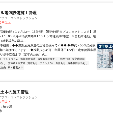
ビル電気設備施工管理
ノプロ・コンストラクション
00円以上
市
総労働時間：1ヶ月あたり162時間 【勤務時間※プロジェクトによる】 基
～17：00 ※月平均残業時間17.0H（7年連続時間減） ※自動車通勤、場
就業場所の駐車...
仕事概要：◆◆無期雇用派遣の正社員採用です◆◆ ◆40代・50代の経験
者に喜ばれています！ ◆残業少なめ可・年間休日122日・定年後再雇用
社時62歳まで（定年のため）の...
迎
ランチタイム
無期雇用派遣
資格取得支援あり
学歴不問
固定時間制
勤なし
交通費全額支給
賞与あり
ブランクOK
育休あり
資格取得手当あり
装自由
寮・社宅あり
の土木の施工管理
ノプロ・コンストラクション
00円以上
他：袖ヶ浦
市