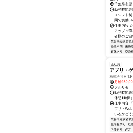
千葉県市原
勤務時間詳細
＜シフト制＞
間で実働8時
仕事内容 
アップ ✅
者様のご⾃
業界未経験者歓
経験不問
未経
育休あり
交通
正社員
アプリ・
株式会社H.T.F
月給250,0
フルリモー
勤務時間詳細
休憩1時間
仕事内容 
プリ・We
いるかどう
業界未経験者歓
職場見学可
経
研修あり
夕方