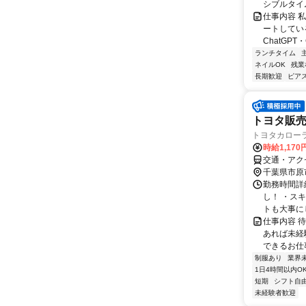
シブルタイムも
仕事内容 
ートしている
ChatGPT・G
ランチタイム
ネイルOK
残業
長期歓迎
ピアス
トヨタ販
トヨタカローラ
時給1,17
交通・アク
千葉県市原
勤務時間詳細
し！ ・ス
トも大事にし
仕事内容 
あれば未経
できるお仕事
制服あり
業界
1日4時間以内O
短期
シフト自
未経験者歓迎