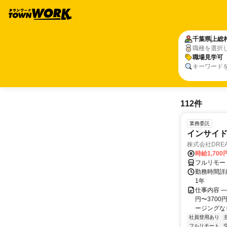
千葉県
上総
職種を選択
職場見学可
キーワード
112件
業務委託
インサイ
株式会社DREA
時給1,700
フルリモー
勤務時間詳細
1年
仕事内容 ─
円〜370
ージングなし
社員登用あり
フルリモート