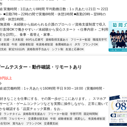
市
 実働時間：1日あたり8時間 平均勤務日数：1ヶ月あたり21日 〜 22日
 ■⽇勤7時～22時の間で実働8時間・休憩1時間 ■夜勤20時～翌8時の
間・休憩1時間...
☆無資格・未経験から始められる介護のプロへ☆ ✅資格支援制度で収入
直行直帰OKで働きやすい ✅未経験から安心スタート ＜仕事内容＞ ご利⽤
宅を訪問し、⾷事・着替え・家事...
迎
主婦・主夫歓迎
60代も応募可
資格取得支援あり
フリーター歓迎
職場見学可
験者歓迎
午前
経験者歓迎
有資格者歓迎
食費補助あり
夕方
ブランクOK
費支給
駅近5分以内
資格取得手当あり
シフト制
友達と応募OK
ゲームテスター・動作確認・リモートあり
00円以上
ト
 総労働時間：1ヶ月あたり160時間 平日 9:00～18:00（実働8時間・
）
「好きなことを仕事にする、その第一歩がここにあります。」 スマホア
bサービス・ゲームコンテンツなどを実際に操作しながら、正常に動いて
かを確認する「品質チェック業務」をお...
迎
ランチタイム
資格取得支援あり
フリーター歓迎
学歴不問
固定時間制
験不問
フルリモート
交通費全額支給
午前
経験者歓迎
残業なし
有資格者歓迎
在宅OK
賞与あり
ブランクOK
交通費支給