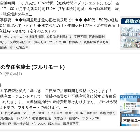
総労働時間：1ヶ月あたり162時間 【勤務時間※プロジェクトによる】 基
～17：00 ※月平均残業時間17.0H（7年連続時間減） ※自動車通勤、場
就業場所の駐車...
仕事概要：◆◆無期雇用派遣の正社員採用です◆◆ ◆40代・50代の経験
者に喜ばれています！ ◆残業少なめ可・年間休日122日・定年後再雇用
社時62歳まで（定年のため）の...
迎
ランチタイム
無期雇用派遣
資格取得支援あり
学歴不問
固定時間制
勤なし
交通費全額支給
賞与あり
ブランクOK
育休あり
資格取得手当あり
装自由
寮・社宅あり
の専任宅建士 (フルリモート)
DY(東京本社)
ト
細 業務委託契約に基づき、ご自身で活動時間を調整いただけます！
不動産エージェントとして、賃貸や売買など不動産営業に関する各種業
いただきます。 ※業務開始時の登録費用等はありません。 ※出社や現
は不要で、フルリモートで働けます。 ━...
60代も応募可
フリーター歓迎
シフト自由
学歴不問
即日勤務OK
職場見学可
経験者歓迎
ネイルOK
有資格者歓迎
研修あり
在宅OK
ブランクOK
長期歓迎
完全歩合制
ピアスOK
服装自由
履歴書不要