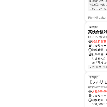
週1日からOK
学生歓迎
転勤
ブランクOK
交
同じ企業の求人
業務委託
英検合格
HUSTAR株式
完全歩合制
フルリモー
勤務時間・曜
仕事内容:
しませんか
は「英検コ
シフト自由
フ
業務委託
【フルリ
(株)Morrow Wo
月給300,0
フルリモー
勤務時間・曜
500,000