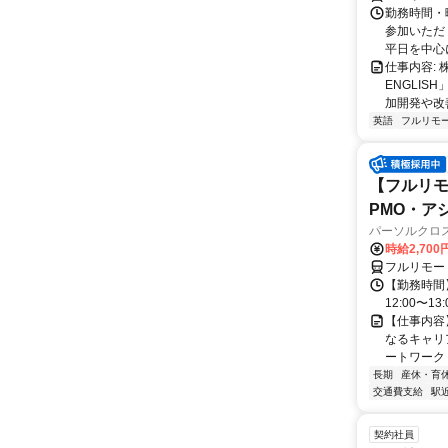
勤務時間・曜
参加いただく
平日を中心に
仕事内容:
ENGLIS
加開発や改善
英語
フルリモ
【フルリモ
PMO・アシ)
パーソルクロ
時給2,700
フルリモー
【勤務時間】
12:00〜13:
【仕事内容
なるキャリ
ートワーク 
長期
産休・育
交通費支給
駅
契約社員