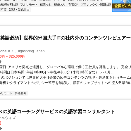
未経験者歓迎
フルリモート
残業なし
研修あり
在宅OK
ブランクOK
長期歓迎
書不要
髪型・髪色自由
英語必須】世界的米国大手ITの社内外のコンテンツレビュア
ional K.K., Highspring Japan
00円～325,000円
ト
曜日: アメリカ拠点と連携し、グローバルな環境で働く正社員を募集します。 完全
時間は日本時間: 午前7時00分〜午後4時00分 (休憩1時間含む） 5－6月...
 このポジションでは世界的大手IT企業の広告コンテンツの管理・最適化を行うチー
分析やクライアントのポリシー遵守を確認し、顧客のウェブサイトへの流入数増加
ルリモート
昇給あり
Kの英語コーチングサービスの英語学習コンサルタント
ールウィズ
円
ト