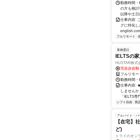
勤務時間・
の方も検討
以降や土日に
仕事内容:
グに特化した英
english.com
フルリモート
業務委託
IELTSの
HUSTAR株式
完全歩合制
フルリモー
勤務時間・曜
仕事内容:
しませんか
「IELTS
シフト自由
英
アルバイト・パ
【在宅】社
ど)
トライのオン