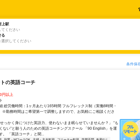
村上駅
村上駅
してください
せる
せる
を選択してください
条件保
ートの英語コーチ
00円以上
ト
細 総労働時間：1ヶ月あたり165時間 フルフレックス制（実働8時間・
） ※勤務時間はご希望第一で調整しますので、お気軽にご相談くださ
「せっかく身につけた英語力、使わないまま眠らせていませんか？」 “も
ない”と願う人のための英語コーチングスクール 「90 English」を運
。 「英語コーチ」と聞...
迎
副業・WワークOK
主婦・主夫歓迎
フリーター歓迎
学歴不問
転勤なし