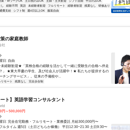
副業・WワークOK
土日祝のみOK
主婦・主夫歓迎
シフト自由
平日のみOK
なし
経験不問
英語
未経験者歓迎
フルリモート
経験者歓迎
残業なし
研修あり
通費支給
シフト制
週4日以上OK
服装自由
対策の家庭教師
会社
ト
日: 自由
 ★未経験歓迎★「英検合格の経験を活かして一緒に受験生の合格へ伴走
？」 ★東大早慶の学生、及び社会人が活躍中！★ 私たちが提供するの
ーチングサービス」。従来の予備校や...
ルリモート
残業なし
完全歩合制
モート】英語学習コンサルタント
rld
00円～500,000円
ト
日: 完全在宅勤務・フルリモート・業務委託 月給300,000円〜
円 フルタイム 週5日（土日どちらか稼働） 平日12:30~21:30 土日9:30〜