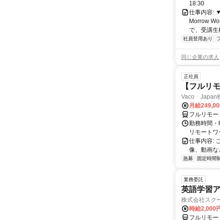
18:30
仕事内容:
Morrow
で、受講生
社員登用あり
同じ企業の求人
正社員
【フルリモ
Vaco Japa
月給249,0
フルリモー
勤務時間・
リモートワ
仕事内容:
像、動画な
急募
固定時間
業務委託
英語学習ア
株式会社スク
時給2,000
フルリモー