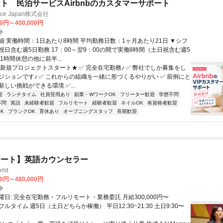
ト 民泊サービスAirbnbのカスタマーサポート
ance Japan株式会社
00円～400,000円
ト
細 実働時間：1日あたり8時間 平均勤務日数：1ヶ月あたり21日 ▼シフ
祝日含む週5日勤務 17：00～翌9：00の間で実働8時間（土日祝含む週5
1時間休憩の他に前半...
★新規プロジェクトスタート★ ✅ 完全在宅勤務♪ ✅ 弊社でしか募集をし
ジションです♪ ✅ これからの組織を一緒に形づくるやりがい ✅ 前例にと
しい挑戦ができる環境 ✅...
迎
ランチタイム
社員登用あり
副業・WワークOK
フリーター歓迎
学歴不問
不問
英語
未経験者歓迎
フルリモート
経験者歓迎
ネイルOK
有資格者歓迎
K
ブランクOK
育休あり
オープニングスタッフ
長期歓迎
モート】英語カウンセラー
rld
00円～480,000円
ト
日: 完全在宅勤務・フルリモート・業務委託 月給300,000円〜
円 フルタイム 週5日（土日どちらか稼働） 平日12:30~21:30 土日9:30〜