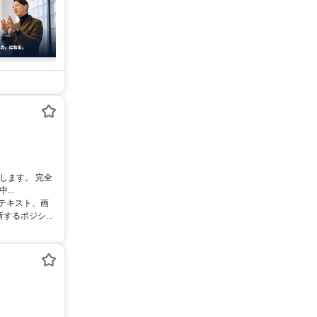
します。 完全
..
るテキスト、画
るポジシ...