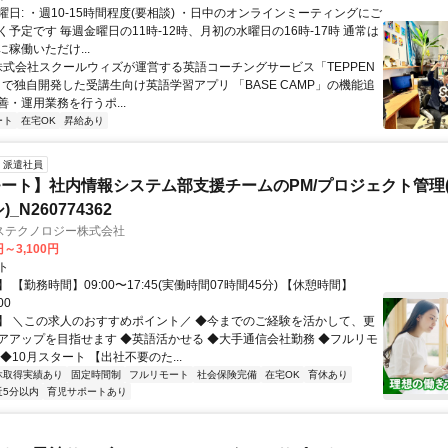
日: ・週10-15時間程度(要相談) ・日中のオンラインミーティングにご
予定です 毎週金曜日の11時-12時、月初の水曜日の16時-17時 通常は
稼働いただけ...
 株式会社スクールウィズが運営する英語コーチングサービス「TEPPEN
H」で独自開発した受講生向け英語学習アプリ 「BASE CAMP」の機能追
・運用業務を行うポ...
ート
在宅OK
昇給あり
派遣社員
ート】社内情報システム部支援チームのPM/プロジェクト管理(
_N260774362
ステクノロジー株式会社
円～3,100円
ト
 【勤務時間】09:00〜17:45(実働時間07時間45分) 【休憩時間】
00
】 ＼この求人のおすすめポイント／ ◆今までのご経験を活かして、更
アアップを目指せます ◆英語活かせる ◆大手通信会社勤務 ◆フルリモ
◆10月スタート 【出社不要のた...
休取得実績あり
固定時間制
フルリモート
社会保険完備
在宅OK
育休あり
近5分以内
育児サポートあり