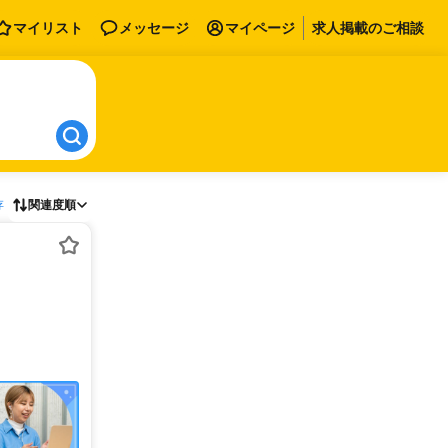
マイリスト
メッセージ
マイページ
求人掲載のご相談
存
関連度順