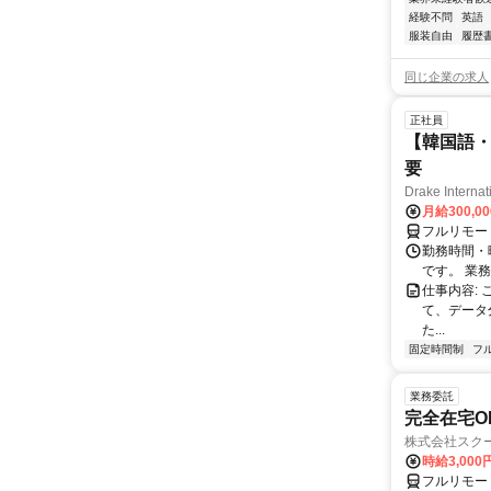
経験不問
英語
服装自由
履歴
同じ企業の求人
正社員
【韓国語・
要
Drake Internat
月給300,0
フルリモー
勤務時間・
です。 業務
仕事内容:
て、データ
た...
固定時間制
フ
業務委託
完全在宅O
株式会社スク
時給3,000
フルリモー