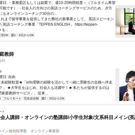
曜日: ・業務委託もしくは副業で、週10-20時間程度～（フルタイム希望
可能です） ・社会人の方向けの英語コーチングサービスのため、夕方
もオンラインコーチング30分の...
 これまで留学事業を提供してきた弊社の新事業として、 英語スピーキン
語コーチング事業「TEPPEN ENGLISH」 https://teppen-
 を...
在宅OK
週2・3日からOK
家庭教師
会社
ト
日: 自由
 ★未経験歓迎★「ielts受験の経験を活かして一緒に受験生の合格へ伴走
？」 ★大学生をはじめ、社会人も活躍中！★ 私たちが提供するのは
専門家庭教師サービス」。従来...
語
フルリモート
完全歩合制
週2・3日からOK
ート
会人講師・オンラインの塾講師/小学生対象/文系科目メイン(
ライン個別指導塾 オンライン事業部