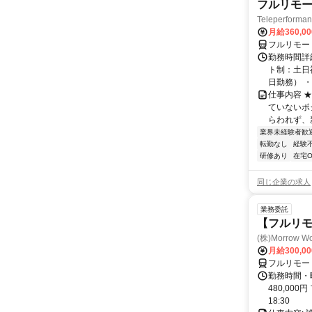
フルリモー
Teleperform
月給360,0
フルリモー
勤務時間詳
ト制：土日
日勤務） ・
仕事内容 
ていないポ
らわれず、新
業界未経験者歓
転勤なし
経験
研修あり
在宅O
同じ企業の求人
業務委託
【フルリ
(株)Morrow Wo
月給300,0
フルリモー
勤務時間・曜
480,000
18:30