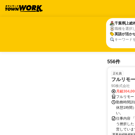
千葉県
千葉県
上総
上総
職種を選択
英語が活か
英語が活か
キーワード
556件
正社員
フルリモ
90株式会社
月給304,0
フルリモー
勤務時間詳
休憩1時間
い。
仕事内容 
う挫折したく
営しています
業界未経験者歓