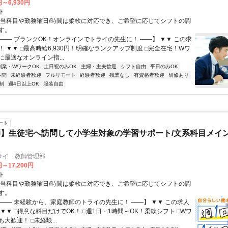
円～6,930円
ト
担当科目や勤務曜日/時間は柔軟に対応でき、ご希望に応じてシフトの調
す。
【―― ブランクOK！オンラインでトライの先生に！ ――】 ▼▼ この求
T！ ▼▼ □最高時給6,930円！明確なランクアップ制度 □完全在宅！Wワ
最適なオンライン指...
副業・WワークOK
土日祝のみOK
主婦・主夫歓迎
シフト自由
平日のみOK
不問
未経験者歓迎
フルリモート
経験者歓迎
残業なし
有資格者歓迎
研修あり
制
週4日以上OK
服装自由
ート
】生徒宅へ訪問して小学生対象の学習サポート/文系科目メイン
ライ 教師管理部
円～17,200円
ト
担当科目や勤務曜日/時間は柔軟に対応でき、ご希望に応じてシフトの調
す。
【―― 未経験から、家庭教師のトライの先生に！ ――】 ▼▼ この求人
！ ▼▼ □得意な科目だけでOK！ □週1日・1時間～OK！柔軟シフト □Wワ
大歓迎！ □未経験...