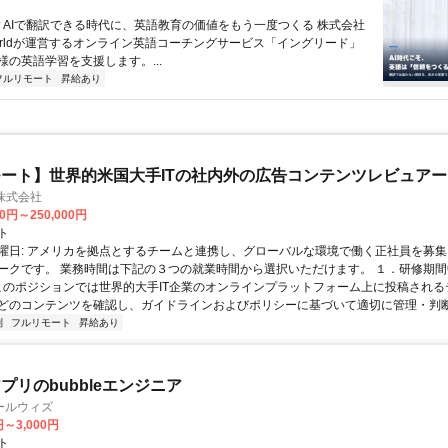
 ▼AIで翻訳できる時代に、英語教育の価値をもう一度つくる 株式会社
 Worldが運営するオンライン英語コーチングサービス「イングリード」
様の英語学習を支援します。...
フルリモート
昇給あり
ート】世界的米国大手ITの社内外の広告コンテンツレビュアー
n株式会社
00円～250,000円
ト
曜日: アメリカを拠点とするチームと連携し、グローバルな環境で働く正社員を募集
ークです。 業務時間は下記の３つの就業時間から選択いただけます。 １．研修期間中.
 このポジションでは世界的大手IT企業のオンラインプラットフォーム上に投稿され
どのコンテンツを確認し、ガイドラインおよびポリシーに基づいて適切に管理・判断す
制
フルリモート
昇給あり
プリのbubbleエンジニア
ールウィズ
円～3,000円
ト