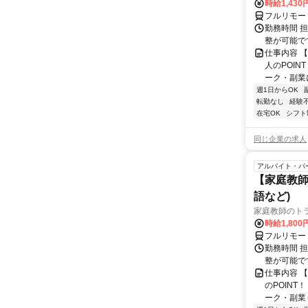
時給1,430
フルリモー
勤務時間 
整が可能で
仕事内容 
人のPOIN
ーク・副業に
週1日からOK
転勤なし
経験
在宅OK
シフト
同じ企業の求人
アルバイト・パ
【家庭教師
語など)
家庭教師のト
時給1,800
フルリモー
勤務時間 
整が可能で
仕事内容 
のPOINT
ーク・副業も