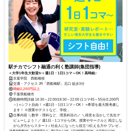
駅チカでシフト融通の利く塾講師(集団指導)
＜大学1年生大歓迎✨＞週1日・1日1コマ～OK！高時給♪
京葉学院 西船橋校
交通・アクセス JR「西船橋駅」北口 徒歩3分
時給2,200円以上
千葉県船橋市
勤務時間詳細 16:30～22:00/18:30～22:00 (1コマ45～55分/2,200円
～) ⭐シフト自由！ ⭐週1日・1日1コマ～OK！ ⭐希望を最大限考慮し
ます！ ※授業やテストなど、学校...
仕事内容 ＼数学・理科など、理系科目の／ ＼得意を活かして先生デ
ビューしよう！／ 週1日・1コマからOK。授業やサークルと 両立しな
がら夕方からスタート♪ 社会人になったら役立つ伝える力や プレゼ...
扶養内勤務OK
社員登用あり
週1日からOK
1日4時間以内OK
土日祝のみOK