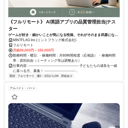
《フルリモート》 AI英語アプリの品質管理担当|テス
ター
ゲームが好き・細かいことが気になる性格、それがそのまま武器になる
仕事です！
MINTFLAG Inc.(ミントフラッグ株式会社)
フルリモート
月給96,000円～160,000円
勤務時間・曜日: ・稼働時間：月80時間程度（応相談） ・稼働時間
帯：原則自由（ミーティング等は調整あり）
仕事内容: -------------------------------------------- 子どもたちの成長を一緒
に喜べる方、募集！ ---------------------------...
英語
フルリモート
週2・3日からOK
昇給あり
アルバイト・パート