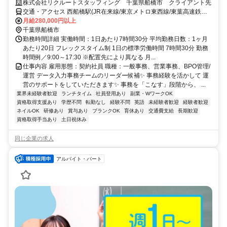
株式会社リクルートスタッフィング 千葉県船橋市 クライアント先
交通・アクセス 西船橋駅(JR在来線/東京メトロ東西線/東葉高速鉄
道)3分、京成西船駅(京成電鉄)9分
月給280,000円以上
千葉県船橋市
勤務時間詳細 実働時間：1日あたり7時間30分 平均勤務日数：1ヶ月
あたり20日 フレックスタイム制 1日の標準労働時間 7時間30分 勤務
時間例／9:00～17:30 ※配置先により異なる 月...
仕事内容 雇用形態：契約社員 職種：一般事務、営業事務、BPO管理/
運営 データ入力事務チームのリーダー候補✨ 事務経験を活かして 運
営のサポートをしていただきます✨ 事務を「こなす」段階から、 ...
業界未経験者歓迎
ランチタイム
社員登用あり
副業・WワークOK
資格取得支援あり
学歴不問
転勤なし
経験不問
英語
未経験者歓迎
経験者歓迎
ネイルOK
研修あり
賞与あり
ブランクOK
育休あり
交通費支給
長期歓迎
資格取得手当あり
土日祝休み
同じ企業の求人
アルバイト・パート