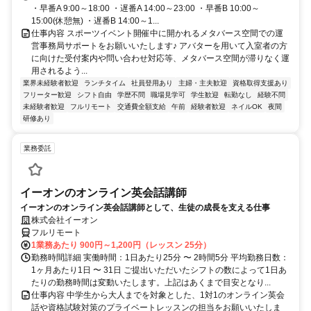
・早番A 9:00～18:00 ・遅番A 14:00～23:00 ・早番B 10:00～
15:00(休憩無) ・遅番B 14:00～1...
仕事内容 スポーツイベント開催中に開かれるメタバース空間での運
営事務局サポートをお願いいたします♪ アバターを用いて入室者の方
に向けた受付案内や問い合わせ対応等、メタバース空間が滞りなく運
用されるよう...
業界未経験者歓迎
ランチタイム
社員登用あり
主婦・主夫歓迎
資格取得支援あり
フリーター歓迎
シフト自由
学歴不問
職場見学可
学生歓迎
転勤なし
経験不問
未経験者歓迎
フルリモート
交通費全額支給
午前
経験者歓迎
ネイルOK
夜間
研修あり
業務委託
イーオンのオンライン英会話講師
イーオンのオンライン英会話講師として、生徒の成長を支える仕事
株式会社イーオン
フルリモート
1業務あたり 900円～1,200円（レッスン 25分）
勤務時間詳細 実働時間：1日あたり25分 〜 2時間5分 平均勤務日数：
1ヶ月あたり1日 〜 31日 ご提出いただいたシフトの数によって1日あ
たりの勤務時間は変動いたします。上記はあくまで目安となり...
仕事内容 中学生から大人までを対象とした、1対1のオンライン英会
話や資格試験対策のプライベートレッスンの担当をお願いいたしま