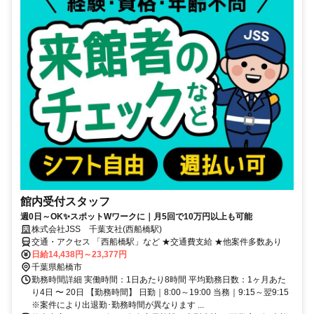
館内受付スタッフ
週0日～OK✨スポットWワークに｜月5回で10万円以上も可能
株式会社JSS 千葉支社(西船橋駅)
交通・アクセス 「西船橋駅」など ★交通費支給 ★他案件多数あり
日給14,438円～23,377円
千葉県船橋市
勤務時間詳細 実働時間：1日あたり8時間 平均勤務日数：1ヶ月あた
り4日 〜 20日 【勤務時間】 日勤｜8:00～19:00 当務｜9:15～翌9:15
※案件により出退勤･勤務時間が異なります ...