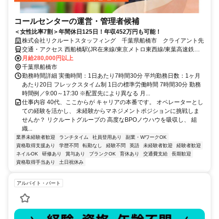
コールセンターの運営・管理者候補
＜女性比率7割＞年間休日125日！年収452万円も可能！
株式会社リクルートスタッフィング 千葉県船橋市 クライアント先
交通・アクセス 西船橋駅(JR在来線/東京メトロ東西線/東葉高速鉄
道)3分、京成西船駅(京成電鉄)9分
月給280,000円以上
千葉県船橋市
勤務時間詳細 実働時間：1日あたり7時間30分 平均勤務日数：1ヶ月
あたり20日 フレックスタイム制 1日の標準労働時間 7時間30分 勤務
時間例／9:00～17:30 ※配置先により異なる 月...
仕事内容 40代、ここからが キャリアの本番です。 オペレーターとし
ての経験を活かし、 未経験からマネジメントポジションに挑戦しま
せんか？ リクルートグループの 高度なBPOノウハウを吸収し、 組
織...
業界未経験者歓迎
ランチタイム
社員登用あり
副業・WワークOK
資格取得支援あり
学歴不問
転勤なし
経験不問
英語
未経験者歓迎
経験者歓迎
ネイルOK
研修あり
賞与あり
ブランクOK
育休あり
交通費支給
長期歓迎
資格取得手当あり
土日祝休み
アルバイト・パート