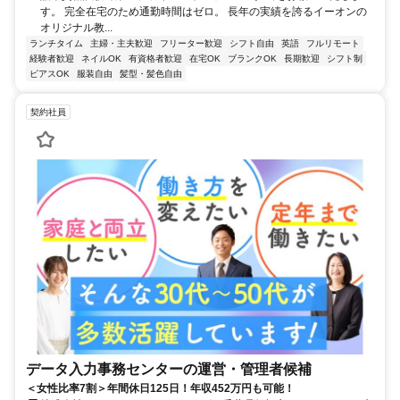
す。 完全在宅のため通勤時間はゼロ。 長年の実績を誇るイーオンの
オリジナル教...
ランチタイム
主婦・主夫歓迎
フリーター歓迎
シフト自由
英語
フルリモート
経験者歓迎
ネイルOK
有資格者歓迎
在宅OK
ブランクOK
長期歓迎
シフト制
ピアスOK
服装自由
髪型・髪色自由
契約社員
データ入力事務センターの運営・管理者候補
＜女性比率7割＞年間休日125日！年収452万円も可能！