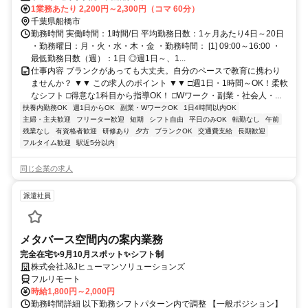
1業務あたり 2,200円～2,300円（コマ 60分）
千葉県船橋市
勤務時間 実働時間：1時間/日 平均勤務日数：1ヶ月あたり4日～20日
・勤務曜日：月・火・水・木・金 ・勤務時間： [1] 09:00～16:00 ・
最低勤務日数（週）：1日 ◎週1日～、1...
仕事内容 ブランクがあっても大丈夫。自分のペースで教育に携わり
ませんか？ ▼▼ この求人のポイント ▼▼ □週1日・1時間～OK！柔軟
なシフト □得意な1科目から指導OK！ □Wワーク・副業・社会人・...
扶養内勤務OK
週1日からOK
副業・WワークOK
1日4時間以内OK
主婦・主夫歓迎
フリーター歓迎
短期
シフト自由
平日のみOK
転勤なし
午前
残業なし
有資格者歓迎
研修あり
夕方
ブランクOK
交通費支給
長期歓迎
フルタイム歓迎
駅近5分以内
同じ企業の求人
派遣社員
メタバース空間内の案内業務
完全在宅✨9月10月スポット✨シフト制
株式会社J&Jヒューマンソリューションズ
フルリモート
時給1,800円～2,000円
勤務時間詳細 以下勤務シフトパターン内で調整 【一般ポジション】