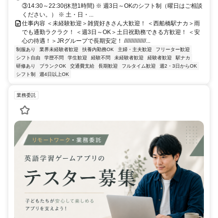
③14:30～22:30(休憩1時間) ※ 週3日～OKのシフト制（曜日はご相談
ください。） ※ 土・日・...
仕事内容 ＜未経験歓迎＞雑貨好きさん大歓迎！ ＜西船橋駅ナカ＞雨
でも通勤ラクラク！ ＜週3日～OK＞土日祝勤務できる方歓迎！ ＜安
心の待遇！＞JRグループで長期安定！ ///////////////...
制服あり
業界未経験者歓迎
扶養内勤務OK
主婦・主夫歓迎
フリーター歓迎
シフト自由
学歴不問
学生歓迎
経験不問
未経験者歓迎
経験者歓迎
駅ナカ
研修あり
ブランクOK
交通費支給
長期歓迎
フルタイム歓迎
週2・3日からOK
シフト制
週4日以上OK
業務委託