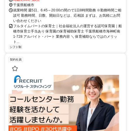
野線）より徒歩8分京成西船駅（京成本線）より徒歩15分海神駅（京
千葉県船橋市
成本線）より徒歩20分
就業時間 週5日、6:45～20:00の間ので1日8時間勤務 ※勤務時間ご相
談可 勤務時間、日数、開始日などは、応相談 まずは、お気軽にお問
い合わせください
フルタイムパートの保育士｜社会福祉法人の運営する認可保育園｜船
橋市保育士手当あり 保育園の保育補助保育士 千葉県船橋市海神町南
1-728 アルバイト・パート 業務内容 ＼ 保育補助ならではのメリッ
ト...
シフト制
契約社員