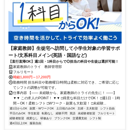
【家庭教師】生徒宅へ訪問して小学生対象の学習サポ
ート/文系科目メイン(英語・国語など)
【直行直帰OK】週1回・1科目からで◎担当の科目や生徒は選択可能！
家庭教師のトライ 教師管理部
フルリモート
時給1,800円～17,200円
勤務時間 担当科目や勤務曜日/時間は柔軟に対応でき、ご希望に応じ
てシフトの調整が可能です。
仕事内容 【―― 未経験から、家庭教師のトライの先生に！ ――】
▼▼ この求人のPOINT！ ▼▼ □得意な科目だけでOK！ □週1日・1時
間～OK！柔軟シフト □Wワーク・副業も大歓迎！ □未経験...
週1日からOK
副業・WワークOK
土日祝のみOK
主婦・主夫歓迎
シフト自由
平日のみOK
学生歓迎
転勤なし
経験不問
英語
未経験者歓迎
フルリモート
経験者歓迎
残業なし
研修あり
ブランクOK
交通費支給
シフト制
週4日以上OK
服装自由