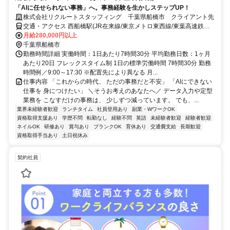
「AIに任せられない事務」へ。事務経験を生かしステップUP！
株式会社リクルートスタッフィング 千葉県船橋市 クライアント先
交通・アクセス 西船橋駅(JR在来線/東京メトロ東西線/東葉高速鉄
道)3分、京成西船駅(京成電鉄)9分
月給280,000円以上
千葉県船橋市
勤務時間詳細 実働時間：1日あたり7時間30分 平均勤務日数：1ヶ月
あたり20日 フレックスタイム制 1日の標準労働時間 7時間30分 勤務
時間例／9:00～17:30 ※配置先により異なる 月...
仕事内容 「これからの時代、 ただの事務だと不安」 「AIにできない
仕事を 身につけたい」 ＼そうお考えのあなたへ／ データ入力や定型
業務を こなすだけの事務は、 少しずつ減っています。 でも、...
業界未経験者歓迎
ランチタイム
社員登用あり
副業・WワークOK
資格取得支援あり
学歴不問
転勤なし
経験不問
英語
未経験者歓迎
経験者歓迎
ネイルOK
研修あり
賞与あり
ブランクOK
育休あり
交通費支給
長期歓迎
資格取得手当あり
土日祝休み
契約社員