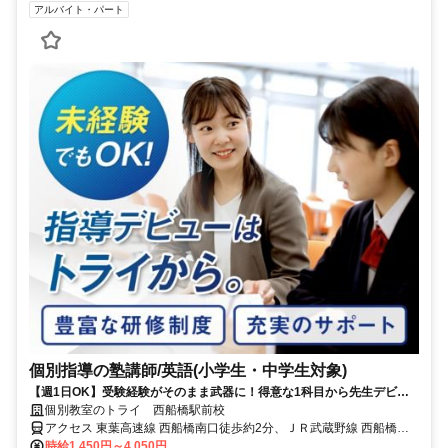
アルバイト・パート
個別指導の塾講師/英語(小学生・中学生対象)
【週1日OK】受験経験がそのまま武器に！得意な1科目から先生デビュ
ー
個別教室のトライ 西船橋駅前校
アクセス 東葉高速線 西船橋南口徒歩約2分、ＪＲ武蔵野線 西船橋南
口徒歩約2分、東京メトロ東西線/ＪＲ中央本線 西船橋南口徒歩約2分
時給1,450円～4,050円