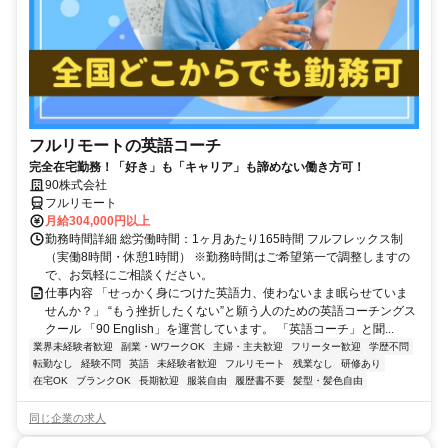
フルリモートの英語コーチ
完全在宅勤務！「好き」も「キャリア」も諦めない働き方可！
90株式会社
フルリモート
月給304,000円以上
勤務時間詳細 総労働時間：1ヶ月あたり165時間 フルフレックス制
（実働8時間・休憩1時間） ※勤務時間はご希望第一で調整しますの
で、お気軽にご相談ください。
仕事内容 「せっかく身につけた英語力、使わないまま眠らせていま
せんか？」 “もう挫折したくない”と願う人のための英語コーチングス
クール 「90 English」を運営しています。 「英語コーチ」と聞...
業界未経験者歓迎
副業・WワークOK
主婦・主夫歓迎
フリーター歓迎
学歴不問
転勤なし
経験不問
英語
未経験者歓迎
フルリモート
残業なし
研修あり
在宅OK
ブランクOK
長期歓迎
服装自由
履歴書不要
髪型・髪色自由
同じ企業の求人