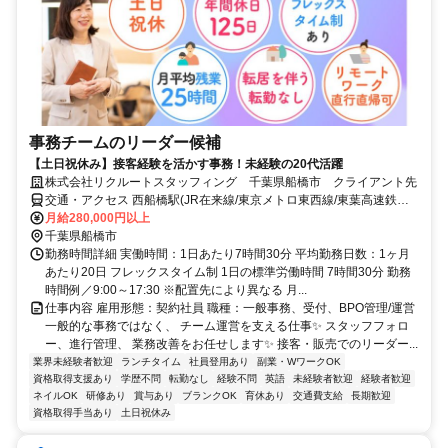
事務チームのリーダー候補
【土日祝休み】接客経験を活かす事務！未経験の20代活躍
株式会社リクルートスタッフィング 千葉県船橋市 クライアント先
交通・アクセス 西船橋駅(JR在来線/東京メトロ東西線/東葉高速鉄
道)3分、京成西船駅(京成電鉄)9分
月給280,000円以上
千葉県船橋市
勤務時間詳細 実働時間：1日あたり7時間30分 平均勤務日数：1ヶ月
あたり20日 フレックスタイム制 1日の標準労働時間 7時間30分 勤務
時間例／9:00～17:30 ※配置先により異なる 月...
仕事内容 雇用形態：契約社員 職種：一般事務、受付、BPO管理/運営
一般的な事務ではなく、 チーム運営を支える仕事✨ スタッフフォロ
ー、進行管理、 業務改善をお任せします✨ 接客・販売でのリーダー...
業界未経験者歓迎
ランチタイム
社員登用あり
副業・WワークOK
資格取得支援あり
学歴不問
転勤なし
経験不問
英語
未経験者歓迎
経験者歓迎
ネイルOK
研修あり
賞与あり
ブランクOK
育休あり
交通費支給
長期歓迎
資格取得手当あり
土日祝休み