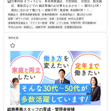
仕事内容 オフィスビル、有名商業施設、大型病院、 百貨店、観光施
設、量販店などでの 施設警備のお仕事をおまかせ！ ✨ 週0日もOK！
都合に合わせて働ける ✨ 経験不問！無資格･未経験OK！ ✨ ...
制服あり
業界未経験者歓迎
扶養内勤務OK
社員登用あり
週1日からOK
副業・WワークOK
土日祝のみOK
主婦・主夫歓迎
60代も応募可
資格取得支援あり
フリーター歓迎
早朝
シフト自由
学歴不問
即日勤務OK
平日のみOK
転勤なし
経験不問
未経験者歓迎
交通費全額支給
契約社員
総務事務スタッフの育成・管理者候補