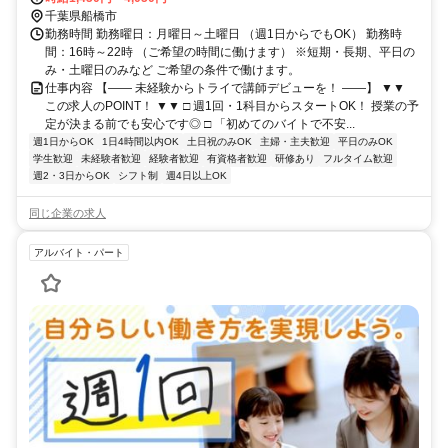
千葉県船橋市
勤務時間 勤務曜日：月曜日～土曜日 （週1日からでもOK） 勤務時
間：16時～22時 （ご希望の時間に働けます） ※短期・長期、平日の
み・土曜日のみなど ご希望の条件で働けます。
仕事内容 【―― 未経験からトライで講師デビューを！ ――】 ▼▼
この求人のPOINT！ ▼▼ □ 週1回・1科目からスタートOK！ 授業の予
定が決まる前でも安心です◎ □ 「初めてのバイトで不安...
週1日からOK
1日4時間以内OK
土日祝のみOK
主婦・主夫歓迎
平日のみOK
学生歓迎
未経験者歓迎
経験者歓迎
有資格者歓迎
研修あり
フルタイム歓迎
週2・3日からOK
シフト制
週4日以上OK
同じ企業の求人
アルバイト・パート