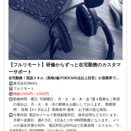
【フルリモート】研修からずっと在宅勤務のカスタマ
ーサポート
在宅勤務！英語スキル（英検2級/TOEIC600点以上目安）か宿業界での
就労経験のいずれか必須★週4〜OK◎
株式会社WeIns
フルリモート
時給1,500円～1,550円
勤務時間・曜日: 可能曜日： 月・火・水・木・金 *週４勤務をご希望
の場合は、月・火・水・木の勤務をお願いしております。 勤務期
間： 長期【3ヶ月以上】 勤務条件 備考： お子様の急な病気...
仕事内容: 電話やメールで新規顧客対応、操作説明などを行います。
月曜〜金曜日、週4~5日、1日あたり6~8時間勤務となります。 メー
ルの返信作業が40%、電話対応は60%ほど応募資格・エクセル、ワ...
社員登用あり
固定時間制
フルリモート
在宅OK