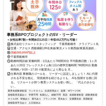
事務系BPOプロジェクトのSV・リーダー
＜女性比率7割＞年間休日125日！年収452万円も可能！
株式会社リクルートスタッフィング 千葉県船橋市 クライアント先
交通・アクセス 西船橋駅(JR在来線/東京メトロ東西線/東葉高速鉄
道)3分、京成西船駅(京成電鉄)9分
月給280,000円以上
千葉県船橋市
勤務時間詳細 実働時間：1日あたり7時間30分 平均勤務日数：1ヶ月
あたり20日 フレックスタイム制 1日の標準労働時間 7時間30分 勤務
時間例／9:00～17:30 ※配置先により異なる 月...
仕事内容 事務職のゴールを、 リーダーに設定しましょう！ AIに代替
される不安を抱え、 現状維持を続けるよりも、 AIを指揮する側に回
る。 リクルートが持つ 教育システムを使い倒し、 「代えのきかな
い...
業界未経験者歓迎
ランチタイム
社員登用あり
副業・WワークOK
資格取得支援あり
学歴不問
転勤なし
経験不問
英語
未経験者歓迎
経験者歓迎
ネイルOK
研修あり
賞与あり
ブランクOK
育休あり
交通費支給
長期歓迎
資格取得手当あり
土日祝休み