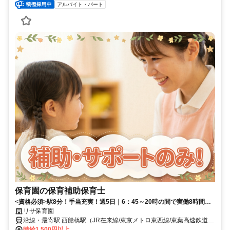
アルバイト・パート
保育園の保育補助保育士
<資格必須>駅8分！手当充実！週5日｜6：45～20時の間で実働8時間・
時間応相談｜育児担当制導入！
リサ保育園
沿線・最寄駅 西船橋駅（JR在来線/東京メトロ東西線/東葉高速鉄道/
ＪＲ京葉線(西船橋－南船橋)/ＪＲ京葉線(西船橋－市川塩浜)/ＪＲ武蔵
時給1,500円以上