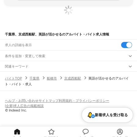
千葉県、京成西船駅、英語が活かせるのアルバイト・バイト求人情報
求人の詳細を表示
条件を追加・変更して検索
市区町村を追加・変更
関連キーワード
完全在宅ワーク 全国
シール貼り 在宅
現在地周辺
ガチャガチャ
犬カフェ
千葉県
駅を追加・変更
バイトTOP
千葉県
船橋市
京成西船駅
英語が活かせるのアルバイ
千葉県
すべて
ト・バイト・求人
千葉市
すべて
職種を追加・変更
JR武蔵野線
中央区
花見川区
稲毛区
若葉区
緑区
美浜区
南流山駅
新松戸駅
新八柱駅
東松戸駅
市川大野駅
船橋法典駅
西船橋駅
飲食・フードサービス
銚子市
市川市
船橋市
館山市
木更津市
松戸市
野田市
茂原市
成田市
佐倉市
東金市
特徴を追加・変更
飲食・フードサービス
すべて
ヘルプ・お問い合わせ
サイトマップ
利用規約・プライバシーポリシー
JR中央・総武線
旭市
習志野市
柏市
勝浦市
市原市
流山市
八千代市
我孫子市
鴨川市
鎌ケ谷市
ホールスタッフ
キッチンスタッフ
皿洗い・洗い場
精肉・鮮魚加工
給食調理
人気
[企業]求人広告の掲載相談
市川駅
本八幡駅
下総中山駅
西船橋駅
船橋駅
東船橋駅
津田沼駅
幕張本郷駅
幕張駅
君津市
富津市
浦安市
四街道市
袖ケ浦市
八街市
印西市
白井市
富里市
南房総市
雇用形態を追加・変更
パン屋（ベーカリー）
フードカウンター販売員
バー（BAR）・バーテンダー
日払いOK
高校生歓迎
学生歓迎
深夜の仕事
髪型・髪色自由
ひげOK
ネイルOK
新検見川駅
稲毛駅
西千葉駅
千葉駅
匝瑳市
香取市
山武市
いすみ市
大網白里市
印旛郡
香取郡
山武郡
長生郡
夷隅郡
新着求人を受け取る
飲食店補助（開店・閉店準備）
飲食店（店長・マネージャー）
ピアスOK
アルバイト・パート
履歴書不要
オープニングスタッフ
留学生・外国人活躍中
安房郡
都道府県を変更
営業・販売
JR総武本線
勤務期間
正社員
市川駅
船橋駅
津田沼駅
稲毛駅
千葉駅
東千葉駅
都賀駅
四街道駅
物井駅
佐倉駅
営業・販売
すべて
短期
契約社員
単発・1日OK
長期
期間限定（春夏冬休み等）
南酒々井駅
榎戸駅
八街駅
日向駅
成東駅
松尾駅
横芝駅
飯倉駅
八日市場駅
干潟駅
旭駅
営業
テレフォンアポインター（テレアポ）
ルートセールス
コンビニ
シフト
派遣社員
飯岡駅
倉橋駅
猿田駅
松岸駅
銚子駅
フードカウンター販売員
アパレル
家電量販店・携帯販売（携帯ショップ）
土日祝のみOK
業務委託
平日のみOK
週1日からOK
週2・3日からOK
週4日以上OK