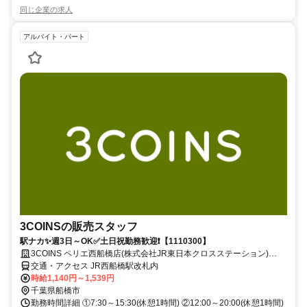
同じ企業の求人
アルバイト・パート
3COINSの販売スタッフ
駅ナカ✨週3日～OK✅土日祝勤務歓迎❗【1110300】
3COINS ペリエ西船橋店(株式会社JR東日本クロスステーション)
【1110300】
交通・アクセス JR西船橋駅改札内
時給1,140円～1,539円
千葉県船橋市
勤務時間詳細 ①7:30～15:30(休憩1時間) ②12:00～20:00(休憩1時間)