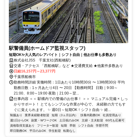
駅警備員(ホームドア監視スタッフ)
短期OK✨大人気のレアバイト｜シフト自由｜他お仕事も多数あり
株式会社JSS 千葉支社(西船橋駅)
交通・アクセス 「西船橋駅」など ★交通費支給 ★他案件多数あり
日給16,157円～23,377円
千葉県船橋市
勤務時間詳細 実働時間：1日あたり10時間30分 〜 13時間30分 平均
勤務日数：1ヶ月あたり4日 〜 20日 【勤務時間】 日勤｜9:00～
21:00、8:00～19:00 夜勤｜21:00～翌...
仕事内容 ＜＜ 駅構内での警備のお仕事！ ＞＞ マニュアル完備 × しっ
かりサポート！ とてもシンプルな作業が中心で、 未経験の方でもす
ぐに覚えられます。 ✨ 週0日～短期OK！シフト自由 ✨ 経...
制服あり
業界未経験者歓迎
短期（3ヵ月以内）
扶養内勤務OK
社員登用あり
週1日からOK
副業・WワークOK
土日祝のみOK
主婦・主夫歓迎
60代も応募可
資格取得支援あり
フリーター歓迎
短期
早朝
シフト自由
学歴不問
即日勤務OK
平日のみOK
学生歓迎
転勤なし