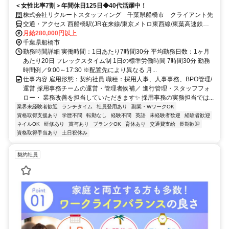
＜女性比率7割＞年間休日125日◆40代活躍中！
株式会社リクルートスタッフィング 千葉県船橋市 クライアント先
交通・アクセス 西船橋駅(JR在来線/東京メトロ東西線/東葉高速鉄
道)3分、京成西船駅(京成電鉄)9分
月給280,000円以上
千葉県船橋市
勤務時間詳細 実働時間：1日あたり7時間30分 平均勤務日数：1ヶ月
あたり20日 フレックスタイム制 1日の標準労働時間 7時間30分 勤務
時間例／9:00～17:30 ※配置先により異なる 月...
仕事内容 雇用形態：契約社員 職種：採用人事、人事事務、BPO管理/
運営 採用事務チームの運営・管理者候補／ 進行管理・スタッフフォ
ロー・ 業務改善を担当していただきます✨ 採用事務の実務担当では...
業界未経験者歓迎
ランチタイム
社員登用あり
副業・WワークOK
資格取得支援あり
学歴不問
転勤なし
経験不問
英語
未経験者歓迎
経験者歓迎
ネイルOK
研修あり
賞与あり
ブランクOK
育休あり
交通費支給
長期歓迎
資格取得手当あり
土日祝休み
契約社員