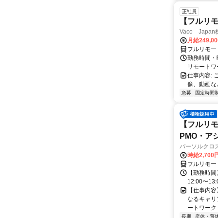
正社員
【フルリモ
Vaco Japa
月給249,0
フルリモー
勤務時間・
リモートワ
仕事内容:
像、動画な
急募
固定時間
【フルリモ
PMO・アシ)
パーソルクロ
時給2,700
フルリモー
【勤務時間】
12:00〜13:
【仕事内容
なるキャリ
ートワーク 
長期
産休・育