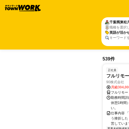
千葉県
東松
職種を選択
英語が活か
キーワード
539件
正社員
フルリモ
90株式会社
月給304,0
フルリモー
勤務時間詳
休憩1時間
い。
仕事内容 
う挫折したく
営しています
業界未経験者歓