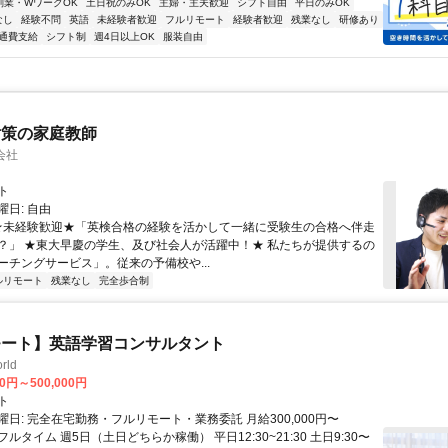
副業・WワークOK
土日祝のみOK
主婦・主夫歓迎
シフト自由
平日のみOK
なし
経験不問
英語
未経験者歓迎
フルリモート
経験者歓迎
残業なし
研修あり
通費支給
シフト制
週4日以上OK
服装自由
対策の家庭教師
会社
ト
日: 自由
 ★未経験歓迎★「英検合格の経験を活かして一緒に受験生の合格へ伴走
？」 ★東大早慶の学生、及び社会人が活躍中！★ 私たちが提供するの
ーチングサービス」。従来の予備校や...
ルリモート
残業なし
完全歩合制
モート】英語学習コンサルタント
rld
00円～500,000円
ト
日: 完全在宅勤務・フルリモート・業務委託 月給300,000円〜
円 フルタイム 週5日（土日どちらか稼働） 平日12:30~21:30 土日9:30〜