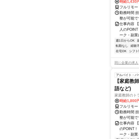
時給1,430
フルリモー
勤務時間 
整が可能で
仕事内容 
人のPOIN
ーク・副業に
週1日からOK
転勤なし
経験
在宅OK
シフト
同じ企業の求人
アルバイト・パ
【家庭教師
語など)
家庭教師のト
時給1,800
フルリモー
勤務時間 
整が可能で
仕事内容 
のPOINT
ーク・副業も