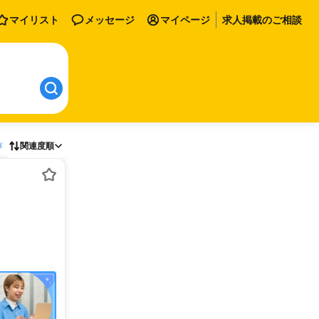
マイリスト
メッセージ
マイページ
求人掲載のご相談
存
関連度順