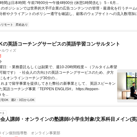
時間は日本時間: 午前7時00分〜午後4時00分 (休憩1時間含む） 5－6月...
 このポジションでは世界的大手IT企業の広告コンテンツの管理・最適化を行うチー
分析やクライアントのポリシー遵守を確認し、顧客のウェブサイトへの流入数増加
ルリモート
昇給あり
Kの英語コーチングサービスの英語学習コンサルタント
ールウィズ
円
ト
曜日: ・業務委託もしくは副業で、週10-20時間程度～（フルタイム希望
可能です） ・社会人の方向けの英語コーチングサービスのため、夕方
もオンラインコーチング30分の...
 これまで留学事業を提供してきた弊社の新事業として、 英語スピーキン
語コーチング事業「TEPPEN ENGLISH」 https://teppen-
 を...
在宅OK
週2・3日からOK
ート
会人講師・オンラインの塾講師/小学生対象/文系科目メイン(
ライン個別指導塾 オンライン事業部