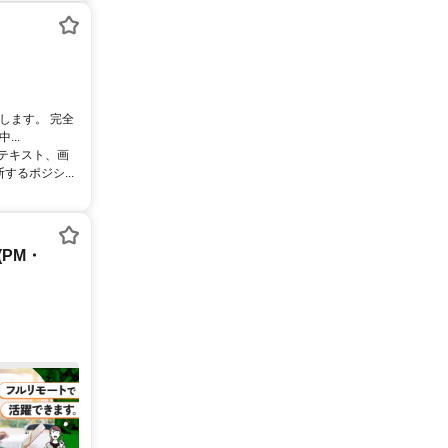
します。 完全
..
るテキスト、画
るポジシ...
PM・