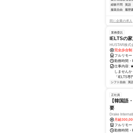
経験不問
英語
服装自由
履歴
同じ企業の求人
業務委託
IELTSの
HUSTAR株式
完全歩合制
フルリモー
勤務時間・曜
仕事内容:
しませんか
「IELTS
シフト自由
英
正社員
【韓国語・
要
Drake Internat
月給300,0
フルリモー
勤務時間・