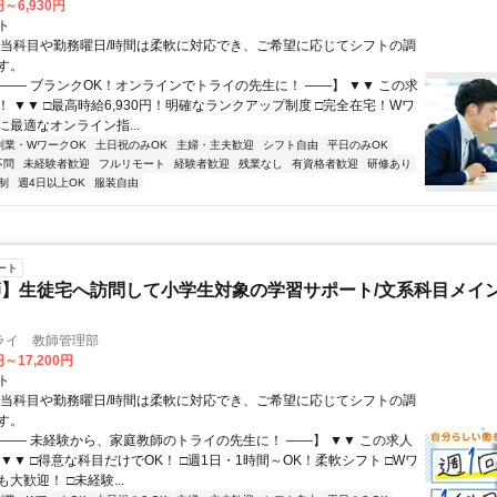
円～6,930円
ト
担当科目や勤務曜日/時間は柔軟に対応でき、ご希望に応じてシフトの調
す。
【―― ブランクOK！オンラインでトライの先生に！ ――】 ▼▼ この求
T！ ▼▼ □最高時給6,930円！明確なランクアップ制度 □完全在宅！Wワ
最適なオンライン指...
副業・WワークOK
土日祝のみOK
主婦・主夫歓迎
シフト自由
平日のみOK
不問
未経験者歓迎
フルリモート
経験者歓迎
残業なし
有資格者歓迎
研修あり
制
週4日以上OK
服装自由
ート
】生徒宅へ訪問して小学生対象の学習サポート/文系科目メイン
ライ 教師管理部
円～17,200円
ト
担当科目や勤務曜日/時間は柔軟に対応でき、ご希望に応じてシフトの調
す。
【―― 未経験から、家庭教師のトライの先生に！ ――】 ▼▼ この求人
！ ▼▼ □得意な科目だけでOK！ □週1日・1時間～OK！柔軟シフト □Wワ
大歓迎！ □未経験...