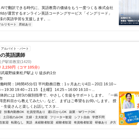
 ▼AIで翻訳できる時代に、英語教育の価値をもう一度つくる 株式会社
 Worldが運営するオンライン英語コーチングサービス「イングリード」
様の英語学習を支援します。...
フルリモート
昇給あり
アルバイト・パート
塾の英語講師
戸駅前教室(1420)
2,150円（コマ 105分）
JR武蔵野線東松戸駅より 徒歩約1分
市
働時間：1時間45分/日 平均勤務日数：1ヶ月あたり4日～20日 16:10～
55～19:30 19:40～21:15 【土曜】 14:25～16:00 16:10～...
具体的には 1対3の個別指導で、やさしく生徒をサポートします。 「一科
得意科目から教えてみたい」など、 まずはご希望をお伺いします。 授
・生徒さんと楽しくお話してスタ...
迎
扶養内勤務OK
社員登用あり
週1日からOK
副業・WワークOK
K
土日祝のみOK
主婦・主夫歓迎
フリーター歓迎
シフト自由
学歴不問
生歓迎
転勤なし
英語
未経験者歓迎
経験者歓迎
有資格者歓迎
研修あり
夕方