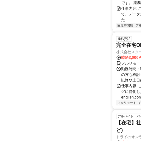
です。 業務
仕事内容:
て、データ
た...
固定時間制
フ
業務委託
完全在宅O
株式会社スク
時給3,000
フルリモー
勤務時間・
の方も検討
以降や土日に
仕事内容:
グに特化した英
english.com
フルリモート
アルバイト・パ
【在宅】社
ど)
トライのオン