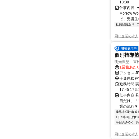
18:30
仕事内容:
Morrow
で、受講生
社員登用あり
同じ企業の求人
個別指導
明光義塾 東松
1業務あたり 
アクセス 
千葉県松戸
勤務時間 実
17:45 17:
仕事内容 
目だけ」「
業の流れ▼ 
業界未経験者歓
1日4時間以内O
平日のみOK
学
同じ企業の求人