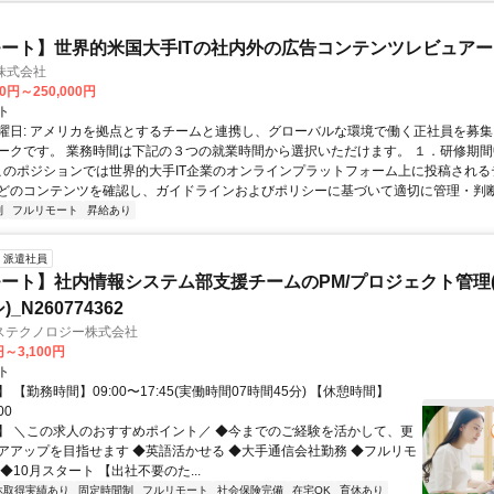
ート】世界的米国大手ITの社内外の広告コンテンツレビュアー
n株式会社
00円～250,000円
ト
曜日: アメリカを拠点とするチームと連携し、グローバルな環境で働く正社員を募集
ークです。 業務時間は下記の３つの就業時間から選択いただけます。 １．研修期間中.
 このポジションでは世界的大手IT企業のオンラインプラットフォーム上に投稿され
どのコンテンツを確認し、ガイドラインおよびポリシーに基づいて適切に管理・判断す
制
フルリモート
昇給あり
派遣社員
ート】社内情報システム部支援チームのPM/プロジェクト管理(
_N260774362
ステクノロジー株式会社
円～3,100円
ト
 【勤務時間】09:00〜17:45(実働時間07時間45分) 【休憩時間】
00
】 ＼この求人のおすすめポイント／ ◆今までのご経験を活かして、更
アアップを目指せます ◆英語活かせる ◆大手通信会社勤務 ◆フルリモ
◆10月スタート 【出社不要のた...
休取得実績あり
固定時間制
フルリモート
社会保険完備
在宅OK
育休あり