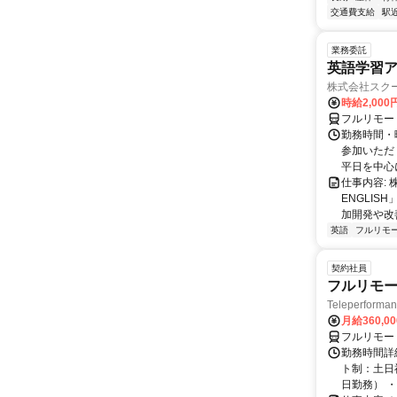
交通費支給
駅
業務委託
英語学習ア
株式会社スク
時給2,000
フルリモー
勤務時間・曜
参加いただく
平日を中心に
仕事内容:
ENGLIS
加開発や改善
英語
フルリモ
契約社員
フルリモー
Teleperform
月給360,0
フルリモー
勤務時間詳
ト制：土日
日勤務） ・