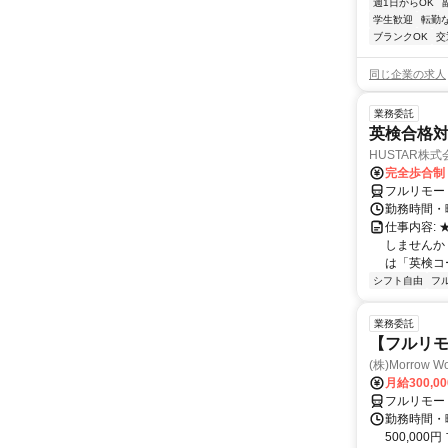
週1日からOK
学生歓迎
転勤
ブランクOK
交
同じ企業の求人
業務委託
英検合格
HUSTAR株式
完全歩合制
フルリモー
勤務時間・曜
仕事内容:
しませんか
は「英検コ
シフト自由
フ
業務委託
【フルリ
(株)Morrow Wo
月給300,0
フルリモー
勤務時間・曜
500,000