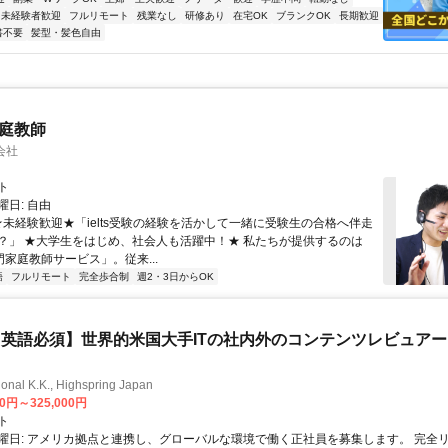
未経験者歓迎
フルリモート
残業なし
研修あり
在宅OK
ブランクOK
長期歓迎
書不要
髪型・髪色自由
家庭教師
会社
ト
日: 自由
 ★未経験歓迎★「ielts受験の経験を活かして一緒に受験生の合格へ伴走
？」 ★大学生をはじめ、社会人も活躍中！★ 私たちが提供するのは
専門家庭教師サービス」。従来...
語
フルリモート
完全歩合制
週2・3日からOK
英語必須】世界的米国大手ITの社内外のコンテンツレビュア
ional K.K., Highspring Japan
00円～325,000円
ト
曜日: アメリカ拠点と連携し、グローバルな環境で働く正社員を募集します。 完全