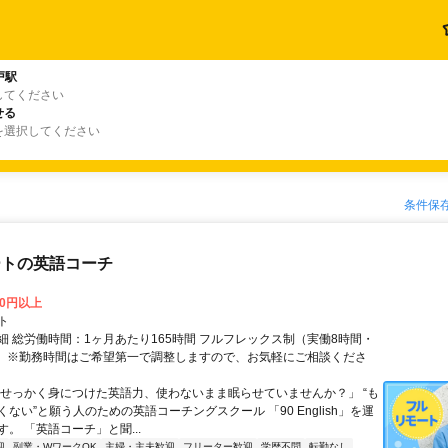
戸駅
してください
せる
を選択してください
条件保
ートの英語コーチ
00円以上
ト
細 総労働時間：1ヶ月あたり165時間 フルフレックス制（実働8時間・
） ※勤務時間はご希望第一で調整しますので、お気軽にご相談くださ
「せっかく身につけた英語力、使わないまま眠らせていませんか？」 “も
ない”と願う人のための英語コーチングスクール 「90 English」を運
。 「英語コーチ」と聞...
迎
副業・WワークOK
主婦・主夫歓迎
フリーター歓迎
学歴不問
転勤なし