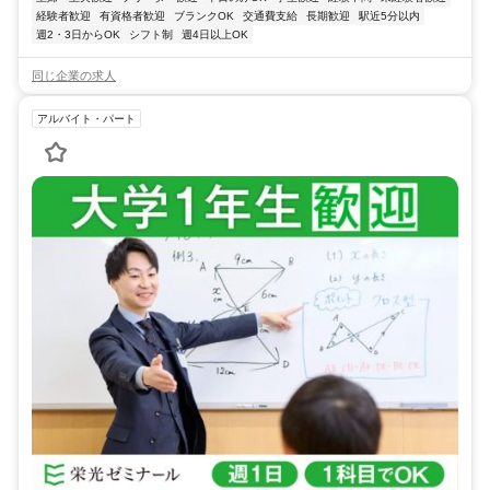
経験者歓迎
有資格者歓迎
ブランクOK
交通費支給
長期歓迎
駅近5分以内
週2・3日からOK
シフト制
週4日以上OK
同じ企業の求人
アルバイト・パート