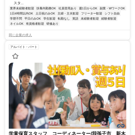
スタ...
業界未経験者歓迎
扶養内勤務OK
社員登用あり
週1日からOK
副業・WワークOK
1日4時間以内OK
土日祝のみOK
主婦・主夫歓迎
フリーター歓迎
シフト自由
学歴不問
平日のみOK
学生歓迎
転勤なし
英語
未経験者歓迎
経験者歓迎
ネイルOK
有資格者歓迎
研修あり
同じ企業の求人
アルバイト・パート
学童保育スタッフ コーディネーター/我孫子市 新木