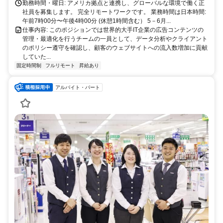
勤務時間・曜日: アメリカ拠点と連携し、グローバルな環境で働く正
社員を募集します。 完全リモートワークです。 業務時間は日本時間:
午前7時00分〜午後4時00分 (休憩1時間含む） 5－6月...
仕事内容: このポジションでは世界的大手IT企業の広告コンテンツの
管理・最適化を行うチームの一員として、データ分析やクライアント
のポリシー遵守を確認し、顧客のウェブサイトへの流入数増加に貢献
していた...
固定時間制
フルリモート
昇給あり
アルバイト・パート