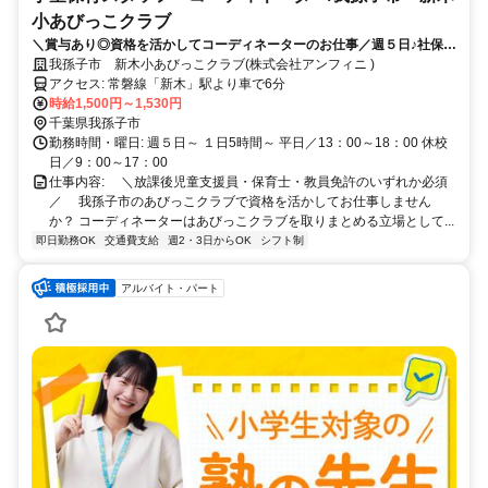
小あびっこクラブ
＼賞与あり◎資格を活かしてコーディネーターのお仕事／週５日♪社保加
入！全体を把握する立場でお仕事◎
我孫子市 新木小あびっこクラブ(株式会社アンフィニ )
アクセス: 常磐線「新木」駅より車で6分
時給1,500円～1,530円
千葉県我孫子市
勤務時間・曜日: 週５日～ １日5時間～ 平日／13：00～18：00 休校
日／9：00～17：00
仕事内容: ⠀ ＼放課後児童支援員・保育士・教員免許のいずれか必須
／ ⠀ 我孫子市のあびっこクラブで資格を活かしてお仕事しません
か？ コーディネーターはあびっこクラブを取りまとめる立場として...
即日勤務OK
交通費支給
週2・3日からOK
シフト制
アルバイト・パート