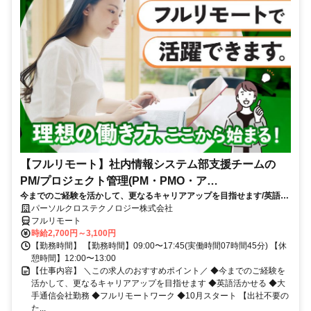
【フルリモート】社内情報システム部支援チームの
PM/プロジェクト管理(PM・PMO・ア
今までのご経験を活かして、更なるキャリアアップを目指せます/英語活
シ)_N260774362
かせる/大手通信会社勤務/フルリモートワーク/10月スタート
パーソルクロステクノロジー株式会社
フルリモート
時給2,700円～3,100円
【勤務時間】 【勤務時間】09:00〜17:45(実働時間07時間45分) 【休
憩時間】12:00〜13:00
【仕事内容】 ＼この求人のおすすめポイント／ ◆今までのご経験を
活かして、更なるキャリアアップを目指せます ◆英語活かせる ◆大
手通信会社勤務 ◆フルリモートワーク ◆10月スタート 【出社不要の
た...