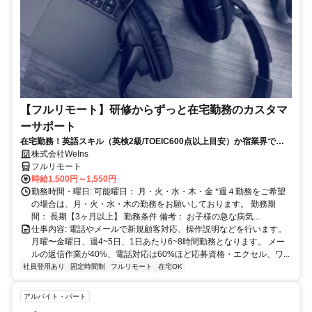
【フルリモート】研修からずっと在宅勤務のカスタマ
ーサポート
在宅勤務！英語スキル（英検2級/TOEIC600点以上目安）か宿業界での
就労経験のいずれか必須★週4〜OK◎
株式会社WeIns
フルリモート
時給1,500円～1,550円
勤務時間・曜日: 可能曜日： 月・火・水・木・金 *週４勤務をご希望
の場合は、月・火・水・木の勤務をお願いしております。 勤務期
間： 長期【3ヶ月以上】 勤務条件 備考： お子様の急な病気...
仕事内容: 電話やメールで新規顧客対応、操作説明などを行います。
月曜〜金曜日、週4~5日、1日あたり6~8時間勤務となります。 メー
ルの返信作業が40%、電話対応は60%ほど応募資格・エクセル、ワ...
社員登用あり
固定時間制
フルリモート
在宅OK
アルバイト・パート