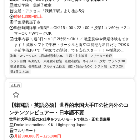
数研学院 我孫子教室
交通・アクセス 「我孫子駅」より徒歩5分
時給1,380円以上
千葉県我孫子市
勤務時間詳細 ⭐週3日～OK! 15：00～22：00 ＊授業1コマ60分 ＊2コ
マ～OK ＊WワークOK
仕事内容 ＼週3日〜＆1日2時間〜OK！／ 教室見学や職場体験もでき
ます！ 柔軟シフトで学校・サークルと両立◎ 得意な科目だけでOK＆
事前準備ありで 「初めての講師」でも安心スタート！ ⏩授業の...
副業・WワークOK
1日4時間以内OK
主婦・主夫歓迎
フリーター歓迎
シフト自由
転勤なし
未経験者歓迎
経験者歓迎
ネイルOK
夕方
ブランクOK
交通費支給
長期歓迎
フルタイム歓迎
週2・3日からOK
シフト制
ピアスOK
週4日以上OK
正社員
【韓国語・英語必須】世界的米国大手ITの社内外のコ
ンテンツレビュアー・日本語不要
世界的大手企業のお仕事をフルリモートで担当・正社員雇用
Drake International K.K., Highspring Japan
フルリモート
月給300,000円～325,000円