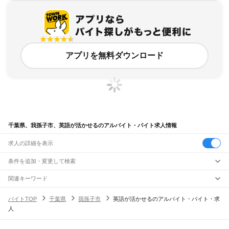
アプリを無料ダウンロード
千葉県、我孫子市、英語が活かせるのアルバイト・バイト求人情報
求人の詳細を表示
条件を追加・変更して検索
市区町村を追加・変更
関連キーワード
千葉県 我孫子市 英語が活かせる 英語
千葉県 英語が活かせる 英語
千葉県
駅を追加・変更
バイトTOP
千葉県
我孫子市
英語が活かせるのアルバイト・バイト・求
千葉県 君津市 英語 活かせる
千葉県 流山市 英語を活かせる
千葉県
すべて
人
千葉県 千葉市 英語が活かせる 在宅
千葉市
すべて
職種を追加・変更
JR武蔵野線
中央区
花見川区
稲毛区
若葉区
緑区
美浜区
南流山駅
新松戸駅
新八柱駅
東松戸駅
市川大野駅
船橋法典駅
西船橋駅
飲食・フードサービス