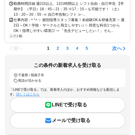
勤務時間詳細 週2日以上、1日1時間以上 シフト自由・自己申告 【学
期中】 （平日）18：45～21：35 ※17：15～も可能です！ （土）
13：20～20：55 -≪ 自己申告制シフト ≫-...
仕事内容 -＊*+ ✨ 個別指導スタッフ募集！未経験OK＆研修充実 ✨ 週
2日～OK！学校・サークルと両立しやすい♪ ✨ 得意な科目1つから
OK！指導しやすい環境◎ ⇒ 「先生デビューしたい！」そん...
シフト制
前へ
次へ
1
2
3
4
5
この条件の新着求人を受け取る
千葉県 / 我孫子市
英語が活かせる
「LINEで受け取る」では、新着求人のほか、おすすめ情報なども配信しま
す。
詳しくはこちら
LINEで受け取る
メールで受け取る