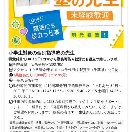
小学生対象の個別指導塾の先生
得意科目でOK！1日1コマから勤務可能★就活にも役立つ嬉しいサポー
トあり！ミドル・シニアも活躍中
明光義塾 我孫子教室(303795)
アクセス ＪＲ常磐線/東京メトロ千代田線 我孫子（千葉県）北口徒歩
約3分、ＪＲ成田線 我孫子（千葉県）北口徒歩約3分、ＪＲ常磐線/東
1業務あたり 1,880円（コマ 95分）
京メトロ千代田線 北柏北口徒歩約30分 あびこ駅から徒歩1分／我孫
千葉県我孫子市
子町駅から徒歩11分
勤務時間 実働時間：1時間35分/日 平均勤務日数：1ヶ月あたり4日～
20日 平日 16:10～17:45 17:55～19:30 19:40～21:15 土曜日 14:25～
16:00 16:1...
仕事内容 具体的には 1対3の個別指導で、やさしく生徒をサポートし
ます。 「一科目だけ」「得意科目から教えてみたい」など、 まずは
ご希望をお伺いします。 授業の流れ▼ ・生徒さんと楽しくお話して
スタ...
業界未経験者歓迎
扶養内勤務OK
社員登用あり
週1日からOK
副業・WワークOK
1日4時間以内OK
土日祝のみOK
主婦・主夫歓迎
フリーター歓迎
シフト自由