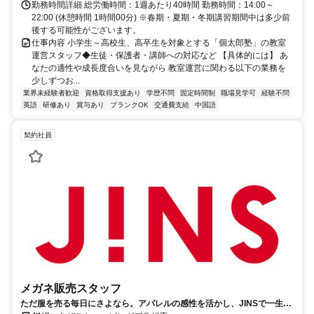
勤務時間詳細 総労働時間：1週あたり40時間 勤務時間：14:00～
22:00 (休憩時間 1時間00分) ※春期・夏期・冬期講習期間中は多少前
後する可能性がございます。
仕事内容 小学生～高校生、高卒生を対象とする「個太郎塾」の教室
運営スタッフ◆生徒・保護者・講師への対応など 【具体的には】 あ
なたの適性や成長度合いを見ながら 教室運営に関わる以下の業務を
少しずつお...
業界未経験者歓迎
資格取得支援あり
学歴不問
固定時間制
職場見学可
経験不問
英語
研修あり
賞与あり
ブランクOK
交通費支給
中国語
契約社員
メガネ販売スタッフ
ただ服を売る毎日にさよなら。アパレルの感性を活かし、JINSで一生モ