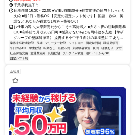
千葉県我孫子市
勤務時間 16:30～22:00 ■実働5時間30分 ■授業前後の給与もしっかり
支給 ■週2日～勤務OK 【安定の固定シフト制です】 国語、数学、英
語など あなたが得意な1教科～指導OK！
お仕事内容 ＼大卒限定だからこその高待遇／ ■夕方～夜の短時間勤務
OK ■高時給で月収20万円可 ■授業がない時にも同時給を支給 【学研
グループの塾講師派遣】 提携する小中学生向けの集団塾にて あな...
業界未経験者歓迎
長期
フリーター歓迎
シフト自由
固定時間制
職場見学可
平日のみOK
学生歓迎
転勤なし
経験不問
未経験者歓迎
夜間
研修あり
夕方
社会保険完備
交通費支給
長期歓迎
フルタイム歓迎
週2・3日からOK
固定シフト制
正社員