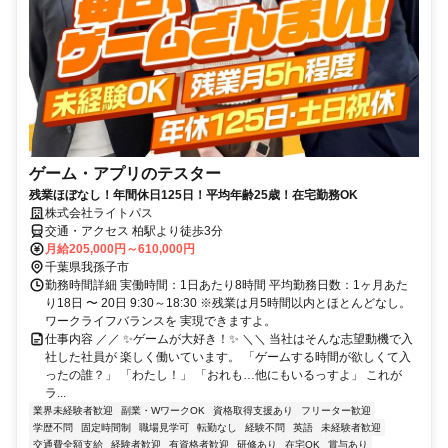
ゲーム・アプリのテスター
残業ほぼなし！年間休日125日！平均年齢25歳！在宅勤務OK
株式会社ライトパス
交通・アクセス 柏駅より徒歩3分
月給205,000円～610,000円
千葉県我孫子市
勤務時間詳細 実働時間：1日あたり8時間 平均勤務日数：1ヶ月あた
り18日 〜 20日 9:30～18:30 ※残業は月5時間以内とほとんどなし。
ワークライフバランスを 実現できますよ。
仕事内容 ／／ ✨ゲームが大好き！✨ ＼＼ 当社はそんな志望動機で入
社した社員が 楽しく働いています。 「ゲームする時間が欲しくて入
ったの誰？」 「わたし！」 「おれも…他にもいるっすよ」 これが
ラ...
業界未経験者歓迎
副業・WワークOK
資格取得支援あり
フリーター歓迎
学歴不問
固定時間制
職場見学可
転勤なし
経験不問
英語
未経験者歓迎
交通費全額支給
経験者歓迎
有資格者歓迎
研修あり
在宅OK
賞与あり