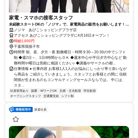
家電・スマホの接客スタッフ
未経験スタートOKの「ノジマ」で、家電商品の販売をお願いします！身
近な商品で、覚えやすい◎
ノジマ あびこショッピングプラザ店
アクセス あびこショッピングプラザに4月18日オープン！
時給1,600円
千葉県我孫子市
時間帯 朝、昼、夕方・夜 勤務曜日・時間 9:30～20:30の中でシフト
制 ◆週2日～、1日4時間からＯＫ ◆週末中心や平日夕方中心など 勤
務時間や曜日は気軽に相談ください♪ ◆講義やサークルの都...
仕事情報 ● 仕事内容 お客様1人1人のお悩みにしっかり寄り添いなが
ら商品を ご紹介していきましょう。スタッフとお客様との間に 信頼
関係が生まれるのもコンサルティングセールスならでは。 中には、
スタ...
社員登用あり
副業・WワークOK
主婦・主夫歓迎
学生歓迎
オープニングスタッフ
交通費支給
シフト制
派遣社員