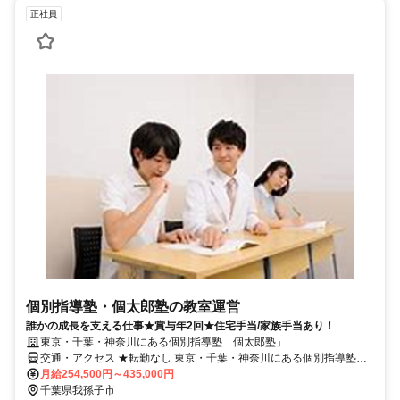
正社員
個別指導塾・個太郎塾の教室運営
誰かの成長を支える仕事★賞与年2回★住宅手当/家族手当あり！
東京・千葉・神奈川にある個別指導塾「個太郎塾」
交通・アクセス ★転勤なし 東京・千葉・神奈川にある個別指導塾
「個太郎塾」
月給254,500円～435,000円
千葉県我孫子市