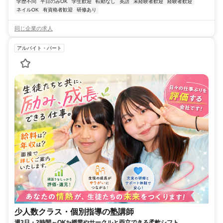
学歴不問
平日のみOK
学生歓迎
転勤なし
英語
未経験者歓迎
経験者歓迎
ネイルOK
有資格者歓迎
研修あり
同じ企業の求人
アルバイト・パート
少人数クラス・個別指導の塾講師
週3日・2時間～OK✨授業やサークルと両立できる柔軟シフト