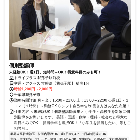
個別塾講師
未経験OK！週1日、短時間～OK！得意科目のみも可！
トライプラス 我孫子駅前校
交通・アクセス 常磐線【我孫子駅】 徒歩1分
時給1,200円～2,000円
千葉県我孫子市
勤務時間詳細 月～金：16:00～22:00 土：13:00～22:00 ◇週1日・１
コマ（１時間）～勤務OK ◇シフト自己申告制 働き方はあなた次第！
仕事内容 ＜未経験OK！個別塾講師募集＞ 小学生～高校生を対象に個
別指導をお願いします。 英語・国語・数学・理科・社会など得意な
科目のみでOK！ 担当学年も選択OK！「小学生を担当したい」等もご
相談可...
業界未経験者歓迎
扶養内勤務OK
週1日からOK
1日4時間以内OK
主婦・主夫歓迎
フリーター歓迎
平日のみOK
学生歓迎
経験不問
未経験者歓迎