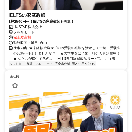
IELTSの家庭教師
1枠2500円〜！IELTSの家庭教師を募集！
HUSTAR株式会社
フルリモート
完全歩合制
勤務時間・曜日: 自由
仕事内容: ★未経験歓迎★「ielts受験の経験を活かして一緒に受験生
の合格へ伴走しませんか？」 ★大学生をはじめ、社会人も活躍中！
★ 私たちが提供するのは「IELTS専門家庭教師サービス」。従来...
シフト自由
英語
フルリモート
完全歩合制
週2・3日からOK
正社員