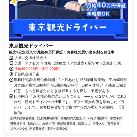
東京観光ドライバー
観光×安定収入で月給40万円保証！お客様の思い出を創るお仕事
リボン交通株式会社
交通・アクセス ※住所は勤務エリアの最寄り駅です（営業所：東京
都江東区千石1-9-8）
月給400,000円～800,000円
千葉県我孫子市
勤務時間詳細 総労働時間：1ヶ月あたり168時間 週実働／平均40時間
月実働／最大168時間 ※1回の所定時間：14h＋休憩3h ☆残業は完全
任意。もっと稼ぎたいときは残業するも良し、予定がある...
仕事内容 「お客様の旅の思い出をつくる」── そんなやりがいにあふ
れた、観光ドライバーの仕事です。 東京の観光名所を熟知したドラ
イバーとして、お客様を貸切でご案内するのが私たちの役割。 【具
体的に...
業界未経験者歓迎
変形労働時間制
資格取得支援あり
バイク通勤OK
学歴不問
職場見学可
転勤なし
経験不問
未経験者歓迎
残業なし
研修あり
賞与あり
ブランクOK
交通費支給
友達と応募OK