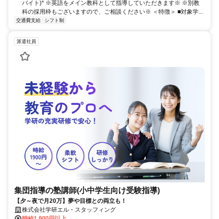
バイト)* ※英語をメイン教科として指導していただきます※ ※別教
科の採用枠もございますので、ご相談ください※ ＜特徴＞ ■対象学...
交通費支給
シフト制
派遣社員
集団指導の塾講師(小中学生向け受験指導)
【夕～夜で月20万】夢や目標との両立も！
株式会社学研エル・スタッフィング
時給1,900円以上