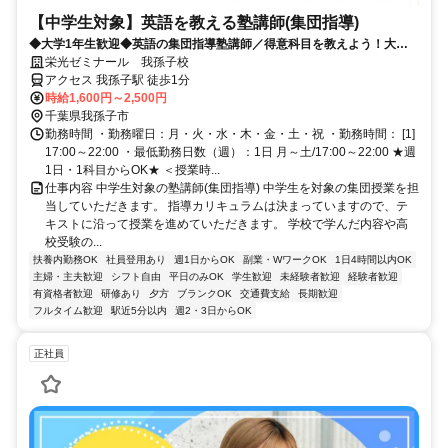
【中学生対象】英語を教える塾講師(集団指導)
◆大学1年生歓迎◆英語の集団指導塾講師／得意科目を教えよう！大学
生活躍中！
栄光ゼミナール 我孫子校
アクセス 我孫子駅 徒歩1分
時給1,600円～2,500円
千葉県我孫子市
勤務時間 ・勤務曜日：月・火・水・木・金・土・祝 ・勤務時間： [1]
17:00～22:00 ・最低勤務日数（週）：1日 月～土/17:00～22:00 ★週
1日・1科目からOK★ ＜授業時...
仕事内容 中学生対象の塾講師(集団指導) 中学生を対象の集団授業を担
当していただきます。 指導カリキュラムは決まっていますので、テ
キストに沿って授業を進めていただきます。 学校で学んだ内容や高
校受験の...
扶養内勤務OK
社員登用あり
週1日からOK
副業・WワークOK
1日4時間以内OK
主婦・主夫歓迎
シフト自由
平日のみOK
学生歓迎
未経験者歓迎
経験者歓迎
有資格者歓迎
研修あり
夕方
ブランクOK
交通費支給
長期歓迎
フルタイム歓迎
駅近5分以内
週2・3日からOK
正社員