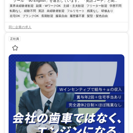
クール 「90 English」を運営しています。 「英語コーチ」と聞...
業界未経験者歓迎
副業・WワークOK
主婦・主夫歓迎
フリーター歓迎
学歴不問
転勤なし
経験不問
英語
未経験者歓迎
フルリモート
残業なし
研修あり
在宅OK
ブランクOK
長期歓迎
服装自由
履歴書不要
髪型・髪色自由
同じ企業の求人
正社員