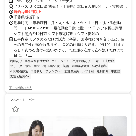
ノの「専門技術職」へ。
JINS あびこショッピングプラザ店
アクセス ＪＲ成田線 我孫子（千葉県）北口徒歩約6分、ＪＲ常磐線
我孫子（千葉県）北口徒歩約6分 【電車】JR常磐線/JR成田線＜我孫
時給1,450円以上
子駅＞徒歩５分
千葉県我孫子市
勤務時間 ・勤務曜日：月・火・水・木・金・土・日・祝 ・勤務時
間： [1] 09:30～20:30 ・最低勤務日数（週）：5日 シフト提出期限：
シフト開始の10日前 シフト確定時期：シフト開始の...
仕事内容 モノを売るだけの販売は卒業。 お客様に向き合うほど、自
分の専門性が磨かれる接客。 接客の仕事は大好き。 だけど、目まぐ
るしく変わる流行を追いかけて、 ただ服を右から左へ流すだけの毎
日に、 ち...
制服あり
業界未経験者歓迎
ランチタイム
社員登用あり
主婦・主夫歓迎
フリーター歓迎
学歴不問
経験不問
英語
未経験者歓迎
経験者歓迎
有資格者歓迎
研修あり
ブランクOK
交通費支給
シフト制
社割あり
中国語
友達と応募OK
同じ企業の求人
アルバイト・パート