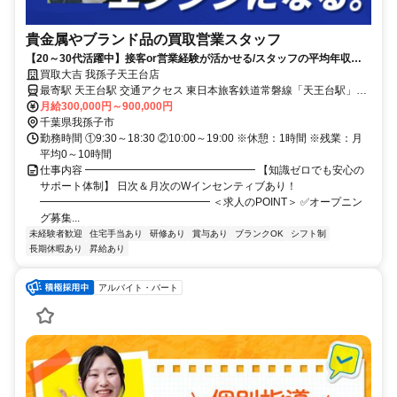
貴金属やブランド品の買取営業スタッフ
【20～30代活躍中】接客or営業経験が活かせる/スタッフの平均年収
1,000万円以上！Wインセンティブあり｜ノルマなし
買取大吉 我孫子天王台店
最寄駅 天王台駅 交通アクセス 東日本旅客鉄道常磐線「天王台駅」よ
り徒歩3分 ※勤務地は買取大吉 我孫子天王台店です ●交通費支給 ●車
月給300,000円～900,000円
通勤OK
千葉県我孫子市
勤務時間 ①9:30～18:30 ②10:00～19:00 ※休憩：1時間 ※残業：月
平均0～10時間
仕事内容 ━━━━━━━━━━━━━━━━ 【知識ゼロでも安心の
サポート体制】 日次＆月次のWインセンティブあり！
━━━━━━━━━━━━━━━━ ＜求人のPOINT＞ ✅オープニン
グ募集...
未経験者歓迎
住宅手当あり
研修あり
賞与あり
ブランクOK
シフト制
長期休暇あり
昇給あり
アルバイト・パート