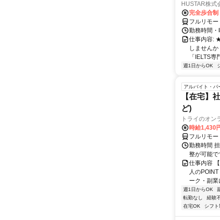
HUSTAR株式
完全歩合制
フルリモー
勤務時間・曜
仕事内容:
しませんか
「IELTS
週1日からOK
アルバイト・パ
【在宅】社
ど)
トライのオン
時給1,430
フルリモー
勤務時間 
整が可能で
仕事内容 
人のPOIN
ーク・副業に
週1日からOK
転勤なし
経験
在宅OK
シフト