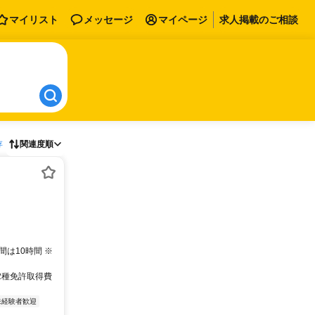
マイリスト
メッセージ
マイページ
求人掲載のご相談
存
関連度順
間は10時間 ※
2種免許取得費
未経験者歓迎