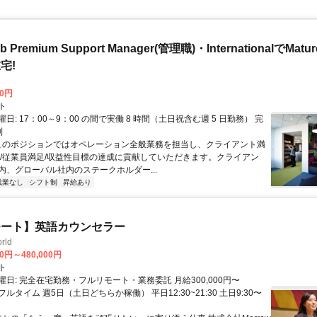
b Premium Support Manager(管理職)・InternationalでMa
宅!
00円
ト
日: 17：00～9：00 の間で実働 8 時間（土日祝含む週 5 日勤務） 完
制
 このポジションではオペレーション全般業務を担当し、クライアント満
足/従業員満足/収益性目標の達成に貢献していただきます。クライアン
内、グローバル社内のステークホルダー...
残業なし
シフト制
昇給あり
モート】英語カウンセラー
rld
00円～480,000円
ト
日: 完全在宅勤務・フルリモート・業務委託 月給300,000円〜
円 フルタイム 週5日（土日どちらか稼働） 平日12:30~21:30 土日9:30〜