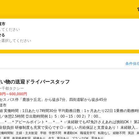
道市
道市
してください
せる
せる
を選択してください
条件保
買い物の送迎ドライバースタッフ
ー千都タクシー
00円～600,000円
セス バス停「鹿放ケ丘北」から徒歩7分、四街道駅から徒歩45分
道市
 実働時間：1日あたり7時間30分 平均勤務日数：1ヶ月あたり22日 1乗務の勤務時
／休憩2.5時間 ⏰出勤時間例 1）5：00～15：00 2）7：00...
＊…＊…＊アピールポイント＊…＊…＊ ✅未経験でもAT免許さえあれば挑戦OK！ 第
全額負担 研修制度も充実で安心です◎ ✅嬉しい月給保証と支度金あり！ 未経験入...
労働時間制
主婦・主夫歓迎
早朝
学歴不問
車通勤OK
職場見学可
転勤なし
経験不問
英語
迎
夜間
有資格者歓迎
研修あり
夕方
賞与あり
ブランクOK
育休あり