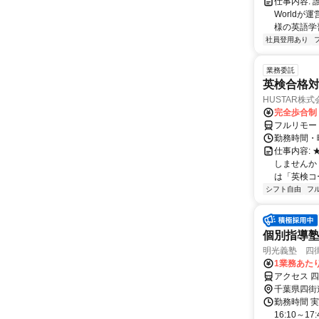
仕事内容:
World
様の英語学習
社員登用あり
業務委託
英検合格
HUSTAR株式
完全歩合制
フルリモー
勤務時間・曜
仕事内容:
しませんか
は「英検コ
シフト自由
フ
個別指導
明光義塾 四街道
1業務あたり
アクセス 
千葉県四街
勤務時間 実
16:10～17: