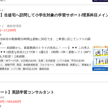
ート
】生徒宅へ訪問して小学生対象の学習サポート/理系科目メイン
ライ 教師管理部
円～17,200円
ト
担当科目や勤務曜日/時間は柔軟に対応でき、ご希望に応じてシフトの調
す。
【―― 未経験から、家庭教師のトライの先生に！ ――】 ▼▼ この求人
！ ▼▼ □得意な科目だけでOK！ □週1日・1時間～OK！柔軟シフト □Wワ
大歓迎！ □未経験...
副業・WワークOK
土日祝のみOK
主婦・主夫歓迎
シフト自由
平日のみOK
なし
経験不問
英語
未経験者歓迎
フルリモート
経験者歓迎
残業なし
研修あり
通費支給
シフト制
週4日以上OK
服装自由
モート】英語学習コンサルタント
rld
00円～500,000円
ト