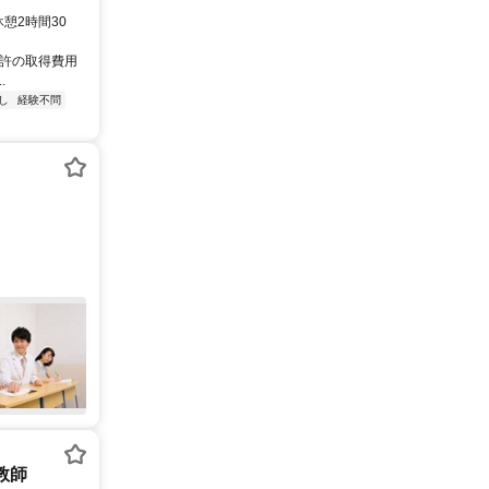
休憩2時間30
免許の取得費用
.
し
経験不問
庭教師