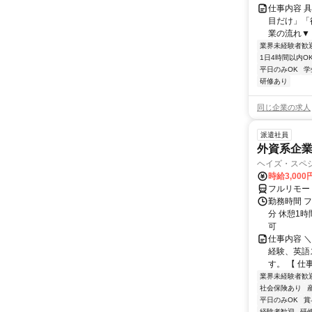
仕事内容 
目だけ」「
業の流れ▼ 
業界未経験者歓
1日4時間以内O
平日のみOK
学
研修あり
同じ企業の求人
派遣社員
外資系企
ヘイズ・スペ
時給3,000
フルリモー
勤務時間 フ
分 休憩1時
可
仕事内容 
経験、英語
す。 【 仕
業界未経験者歓
社会保険あり
平日のみOK
賞
経験者歓迎
研