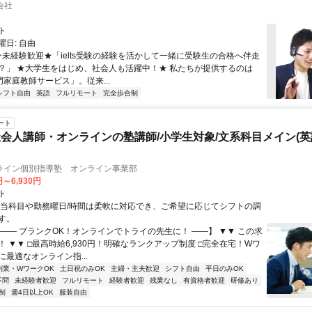
会社
ト
日: 自由
 ★未経験歓迎★「ielts受験の経験を活かして一緒に受験生の合格へ伴走
？」 ★大学生をはじめ、社会人も活躍中！★ 私たちが提供するのは
専門家庭教師サービス」。従来...
シフト自由
英語
フルリモート
完全歩合制
ート
会人講師・オンラインの塾講師/小学生対象/文系科目メイン(
ライン個別指導塾 オンライン事業部
円～6,930円
ト
担当科目や勤務曜日/時間は柔軟に対応でき、ご希望に応じてシフトの調
す。
【―― ブランクOK！オンラインでトライの先生に！ ――】 ▼▼ この求
T！ ▼▼ □最高時給6,930円！明確なランクアップ制度 □完全在宅！Wワ
最適なオンライン指...
副業・WワークOK
土日祝のみOK
主婦・主夫歓迎
シフト自由
平日のみOK
不問
未経験者歓迎
フルリモート
経験者歓迎
残業なし
有資格者歓迎
研修あり
制
週4日以上OK
服装自由