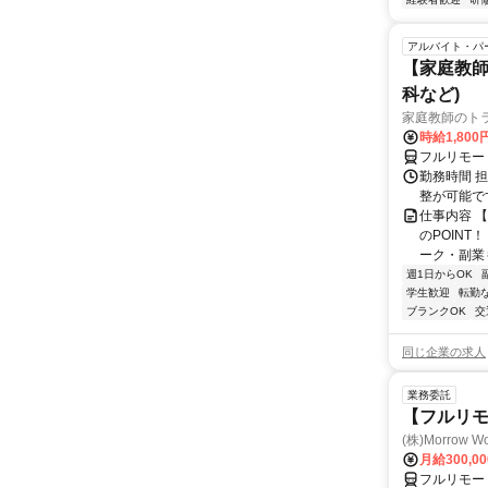
アルバイト・パ
【家庭教師
科など)
家庭教師のト
時給1,800
フルリモー
勤務時間 
整が可能で
仕事内容 
のPOINT
ーク・副業も
週1日からOK
学生歓迎
転勤
ブランクOK
交
同じ企業の求人
業務委託
【フルリ
(株)Morrow Wo
月給300,0
フルリモー