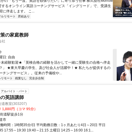
 誰かの「もう一度、英語を頑張りたい」に寄り添う仕事 株式会社Morrow
が運営するオンライン英語コーチングサービス「イングリード」で、受講生
に伴走します。 こ...
フルリモート
昇給あり
対策の家庭教師
会社
ト
日: 自由
 ★未経験歓迎★「英検合格の経験を活かして一緒に受験生の合格へ伴走
？」 ★東大早慶の学生、及び社会人が活躍中！★ 私たちが提供するの
ーチングサービス」。従来の予備校や...
ルリモート
残業なし
完全歩合制
アルバイト・パート
塾の英語講師
教室(303207)
 1,880円（コマ 95分）
四街道駅徒歩1分
道市
働時間：1時間35分/日 平均勤務日数：1ヶ月あたり4日～20日 平日
45 17:55～19:30 19:40～21:15 土曜日 14:25～16:00 16:1...