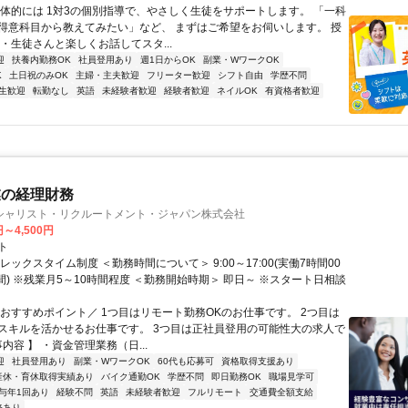
具体的には 1対3の個別指導で、やさしく生徒をサポートします。 「一科
得意科目から教えてみたい」など、 まずはご希望をお伺いします。 授
・生徒さんと楽しくお話してスタ...
迎
扶養内勤務OK
社員登用あり
週1日からOK
副業・WワークOK
K
土日祝のみOK
主婦・主夫歓迎
フリーター歓迎
シフト自由
学歴不問
生歓迎
転勤なし
英語
未経験者歓迎
経験者歓迎
ネイルOK
有資格者歓迎
業の経理財務
シャリスト・リクルートメント・ジャパン株式会社
円～4,500円
ト
レックスタイム制度 ＜勤務時間について＞ 9:00～17:00(実働7時間00
間) ※残業月5～10時間程度 ＜勤務開始時期＞ 即日～ ※スタート日相談
＼おすすめポイント／ 1つ目はリモート勤務OKのお仕事です。 2つ目は
スキルを活かせるお仕事です。 3つ目は正社員登用の可能性大の求人で
事内容 】 ・資金管理業務（日...
迎
社員登用あり
副業・WワークOK
60代も応募可
資格取得支援あり
産休・育休取得実績あり
バイク通勤OK
学歴不問
即日勤務OK
職場見学可
与年1回あり
経験不問
英語
未経験者歓迎
フルリモート
交通費全額支給
修あり