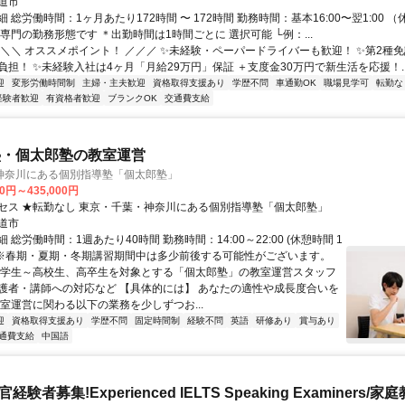
道市
 総労働時間：1ヶ月あたり172時間 〜 172時間 勤務時間：基本16:00〜翌1:00 （
専門の勤務形態です ＊出勤時間は1時間ごとに 選択可能 └例：...
＼＼＼ オススメポイント！ ／／／ ✨未経験・ペーパードライバーも歓迎！ ✨第2種
負担！ ✨未経験入社は4ヶ月「月給29万円」保証 ＋支度金30万円で新生活を応援！..
迎
変形労働時間制
主婦・主夫歓迎
資格取得支援あり
学歴不問
車通勤OK
職場見学可
転勤な
経験者歓迎
有資格者歓迎
ブランクOK
交通費支給
塾・個太郎塾の教室運営
神奈川にある個別指導塾「個太郎塾」
00円～435,000円
セス ★転勤なし 東京・千葉・神奈川にある個別指導塾「個太郎塾」
道市
 総労働時間：1週あたり40時間 勤務時間：14:00～22:00 (休憩時間 1
) ※春期・夏期・冬期講習期間中は多少前後する可能性がございます。
小学生～高校生、高卒生を対象とする「個太郎塾」の教室運営スタッフ
護者・講師への対応など 【具体的には】 あなたの適性や成長度合いを
教室運営に関わる以下の業務を少しずつお...
迎
資格取得支援あり
学歴不問
固定時間制
経験不問
英語
研修あり
賞与あり
通費支給
中国語
官経験者募集!Experienced IELTS Speaking Examiners/家