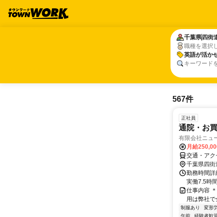
千葉県
千葉県
四街
四街
職種を選択
英語が活か
英語が活か
キーワード
567件
正社員
通院・お
有限会社ニュ
月給250,0
交通・アク
千葉県四街
勤務時間詳細
実働7.5時間
仕事内容 
用は弊社で
制服あり
変形
午前
経験者歓