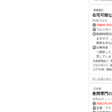
業務委託
在宅可能
90株式会社
月給60,00
フルリモー
勤務時間詳
ますので、お
間帯を中心に
仕事内容 
う挫折したく
営しています
社員登用あり
フルリモート
ピアスOK
服装
同じ企業の求人
正社員
夜間専門
有限会社ニュ
月給250,0
交通・アク