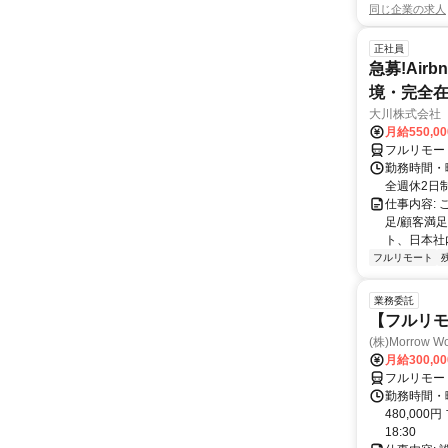
同じ企業の求人
正社員
急募!Airbn
境・完全在
大川株式会社
月給550,0
フルリモー
勤務時間・曜
全週休2日
仕事内容:
足/顧客満
ト、日本社
フルリモート
業務委託
【フルリ
(株)Morrow Wo
月給300,0
フルリモー
勤務時間・曜
480,000
18:30