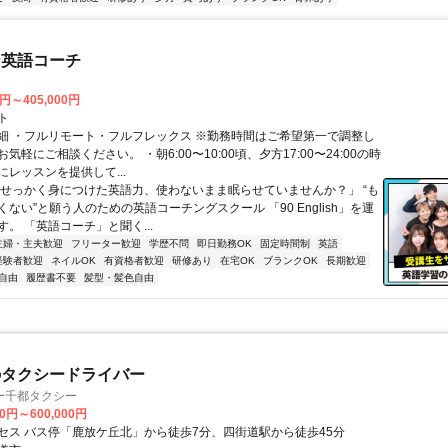
な英語コーチ
0円～405,000円
ト
細 ・フルリモート・フルフレックス ※勤務時間はご希望第一で調整し
気軽にご相談ください。 ・朝6:00〜10:00頃、夕方17:00〜24:00の時
レッスンを提供して...
「せっかく身につけた英語力、使わないまま眠らせていませんか？」 “も
ない”と願う人のための英語コーチングスクール 「90 English」を運
。 「英語コーチ」と聞く...
主婦・主夫歓迎
フリーター歓迎
学歴不問
即日勤務OK
固定時間制
英語
経験者歓迎
ネイルOK
有資格者歓迎
研修あり
在宅OK
ブランクOK
長期歓迎
自由
履歴書不要
髪型・髪色自由
のタクシードライバー
ー千都タクシー
00円～600,000円
セス バス停「鹿放ケ丘北」から徒歩7分、四街道駅から徒歩45分