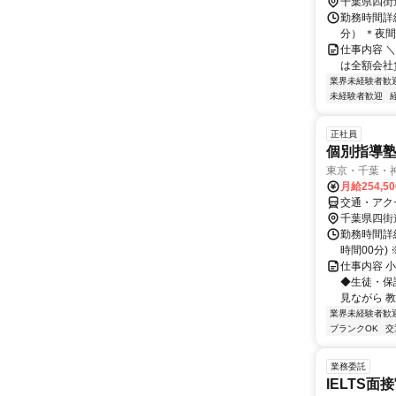
千葉県四街
勤務時間詳細
分） ＊夜間
仕事内容 
は全額会社
業界未経験者歓
未経験者歓迎
正社員
個別指導
東京・千葉・
月給254,5
交通・アク
千葉県四街
勤務時間詳細
時間00分
仕事内容 
◆生徒・保
見ながら 
業界未経験者歓
ブランクOK
交
業務委託
IELTS面接