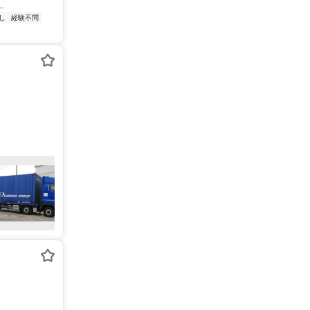
.
し
経験不問