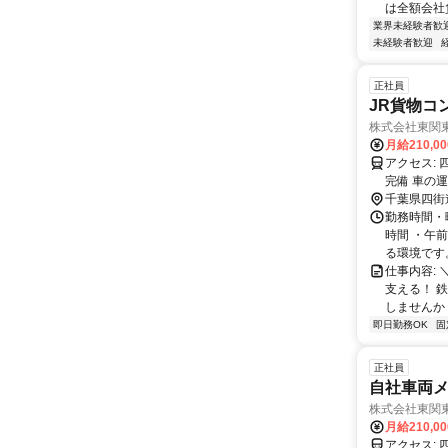
は全額会社
業界未経験者歓
未経験者歓迎
正社員
JR貨物コ
株式会社東関
月給210,0
アクセス: 四街道駅から5km（国道51号線沿い） ※車・バイク通勤OK！ ※駐車場
完備 車の
千葉県四街
勤務時間・曜日
時間 ・午
る環境です。.
仕事内容:
支える！ 
しませんか？
即日勤務OK
固
正社員
自社車両
株式会社東関
月給210,0
アクセス: 四街道駅から5km（国道51号線沿い） ※車・バイク通勤OK！ ※駐車場