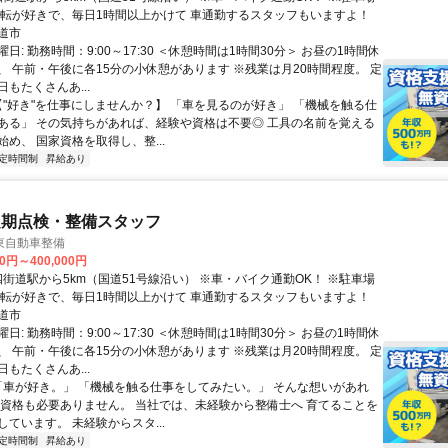
運転が好きで、毎日1時間以上かけて 車通勤するスタッフもいますよ！
道市
日: 勤務時間：9:00～17:30 ＜休憩時間は1時間30分＞ お昼の1時間休
、 午前・午後に各15分の小休憩があります ※残業は月20時間程度。 定
もたくさんあ...
 【"好き"を仕事にしませんか？】 「車を見るのが好き」 「機械を触る仕
ある」 その気持ちがあれば、経験や資格は不要◎ 工具の名前を覚える
め、 国家資格を取得し、整...
定時間制
昇給あり
定期点検・整備スタッフ
東自動車整備
00円～400,000円
運転が好きで、毎日1時間以上かけて 車通勤するスタッフもいますよ！
道市
日: 勤務時間：9:00～17:30 ＜休憩時間は1時間30分＞ お昼の1時間休
、 午前・午後に各15分の小休憩があります ※残業は月20時間程度。 定
もたくさんあ...
 「車が好き。」 「機械を触る仕事をしてみたい。」 そんな想いがあれ
も資格も必要ありません。 当社では、未経験から整備士へ 育てることを
ています。 未経験からスタ...
定時間制
昇給あり