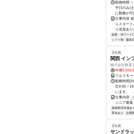
勤務時間 
平日のみ(
に勤務が可能
仕事内容 
らスタート
り送迎あり◎
副業・WワークO
シフト制
服装
正社員
関西 イン
株式会社林電
年俸5,500,
フルリモー
勤務時間詳細
⏰9:00～
います。
仕事内容 _/_
ジニア募集
資格取得支援あ
育休あり
交通
正社員
サンドラッ