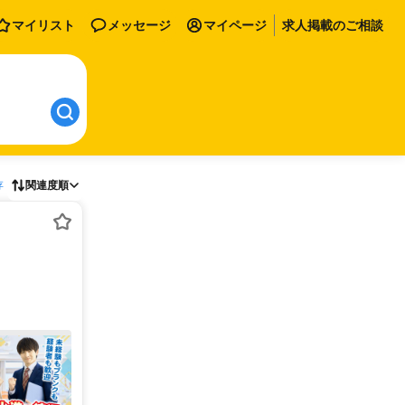
マイリスト
メッセージ
マイページ
求人掲載のご相談
存
関連度順