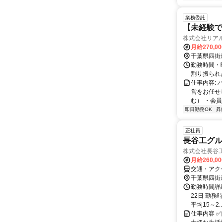
業務委託
【未経験で
株式会社リア
月給270,0
千葉県四街
勤務時間・曜
割り振られ
仕事内容:
営をお任せ
む） ・会員
即日勤務OK
昇
正社員
長谷工グ
株式会社長谷
月給260,0
交通・アク
千葉県四街
勤務時間詳
22日 勤務時
平均15～2..
仕事内容 