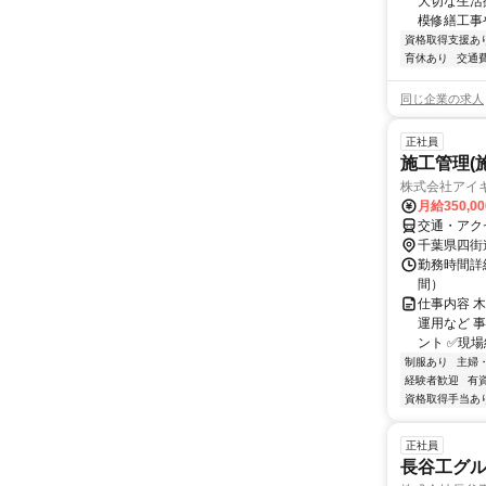
大切な生活
模修繕工事
資格取得支援あ
育休あり
交通
同じ企業の求人
正社員
施工管理(
株式会社アイ
月給350,0
交通・アク
千葉県四街
勤務時間詳細
間）
仕事内容 
運用など 
ント ✅現場
制服あり
主婦
経験者歓迎
有
資格取得手当あ
正社員
長谷工グル