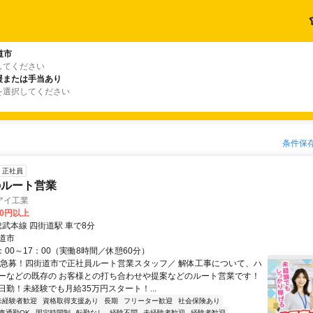
道市
してください
援または手当あり
を選択してください
条件保
正社員
のルート営業
アイ工業
00円以上
総武本線 四街道駅 車で8分
道市
：00～17：00（実働8時間／休憩60分）
＼急募！四街道市で正社員ルート営業スタッフ／ 解体工事について、ハ
ーなどの既存の お客様との打ち合わせや提案などのルート営業です！
日勤！未経験でも月給35万円スタート！...
未経験者歓迎
資格取得支援あり
長期
フリーター歓迎
社会保険あり
車通勤OK
固定時間制
転勤なし
経験不問
未経験者歓迎
経験者歓迎