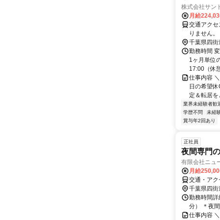
株式会社サン
月給224,0
交通アクセス 
りません。
千葉県四街
勤務時間 変
1ヶ月単位の
17:00（休憩1
仕事内容 ＼
日の希望休O
定＆転居をと
業界未経験者歓
学歴不問
未経
賞与年2回あり
正社員
夜間専門
有限会社ニュ
月給250,0
交通・アク
千葉県四街
勤務時間詳細
分） ＊夜間
仕事内容 