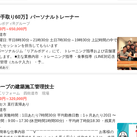
手取り60万】パーソナルトレーナー
ルボディRグループ
00円～650,000円
道市
日: 平日8時30分～21時30分 土日7時30分～19時30分 上記時間の中で
たセッションを担当してもらいます
 パーソナルジム「リアルボディ」にて、 トレーニング指導および店舗運
します。 ■主な業務内容 ・トレーニング指導 ・食事指導（LINE対応含
管理（カルテ入力） ・予...
給あり
ループの建築施工管理技士
工リフォーム 四街道市 現場
00円～320,000円
セス 直行直帰あり
道市
細 実働時間：1日あたり7時間30分 平均勤務日数：1ヶ月あたり20日 〜
間：9:00～17:30 (休憩時間1時間00分) ・平均終了時刻18:30 ・残業月
.
✅簡単な仕事内容 ￣￣V￣￣￣￣￣￣￣￣￣￣￣￣￣￣￣￣￣ お客様の