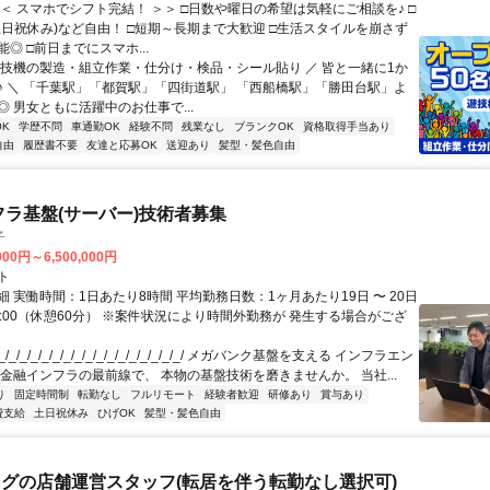
＜＜ スマホでシフト完結！ ＞＞ □日数や曜日の希望は気軽にご相談を♪ □
土日祝休み)など自由！ □短期～長期まで大歓迎 □生活スタイルを崩さず
◎ □前日までにスマホ...
遊技機の製造・組立作業・仕分け・検品・シール貼り ／ 皆と一緒に1か
♪ ＼ 「千葉駅」「都賀駅」「四街道駅」 「西船橋駅」「勝田台駅」よ
 男女ともに活躍中のお仕事で...
K
学歴不問
車通勤OK
経験不問
残業なし
ブランクOK
資格取得手当あり
自由
履歴書不要
友達と応募OK
送迎あり
髪型・髪色自由
フラ基盤(サーバー)技術者募集
子
000円～6,500,000円
ト
 実働時間：1日あたり8時間 平均勤務日数：1ヶ月あたり19日 〜 20日
18:00（休憩60分） ※案件状況により時間外勤務が 発生する場合がござ
/_/_/_/_/_/_/_/_/_/_/_/_/_/_/_/_/ メガバンク基盤を支える インフラエン
 金融インフラの最前線で、 本物の基盤技術を磨きませんか。 当社...
り
固定時間制
転勤なし
フルリモート
経験者歓迎
研修あり
賞与あり
費支給
土日祝休み
ひげOK
髪型・髪色自由
グの店舗運営スタッフ(転居を伴う転勤なし選択可)