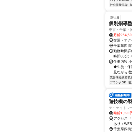
社会保険完備
正社員
個別指導
東京・千葉・
月給254,5
交通・アク
千葉県四街
勤務時間詳細
時間00分
仕事内容 
◆生徒・保
見ながら 
業界未経験者歓
ブランクOK
交
遊技機の
テイケイトレ
時給1,390
アクセス 
あり＜WE
千葉県四街