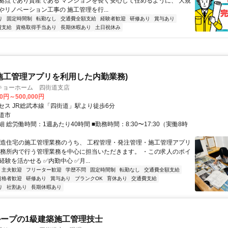
拠点であり資産である マンションを長く安心して住めるように、 大規
やリノベーション工事の 施工管理を行...
り
固定時間制
転勤なし
交通費全額支給
経験者歓迎
研修あり
賞与あり
費支給
資格取得手当あり
長期休暇あり
土日祝休み
施工管理アプリを利用した内勤業務)
キョーホーム 四街道支店
00円～500,000円
セス JR総武本線「四街道」駅より徒歩6分
道市
 総労働時間：1週あたり40時間 ■勤務時間：8:30〜17:30（実働8時
木造住宅の施工管理業務のうち、 工程管理・発注管理・施工管理アプリ
事務所内で行う管理業務を中心に担当いただきます。 ・この求人のポイ
経験を活かせる ✅内勤中心 ✅月...
・主夫歓迎
フリーター歓迎
学歴不問
固定時間制
転勤なし
交通費全額支給
資格者歓迎
研修あり
賞与あり
ブランクOK
育休あり
交通費支給
り
社割あり
長期休暇あり
ープの1級建築施工管理技士