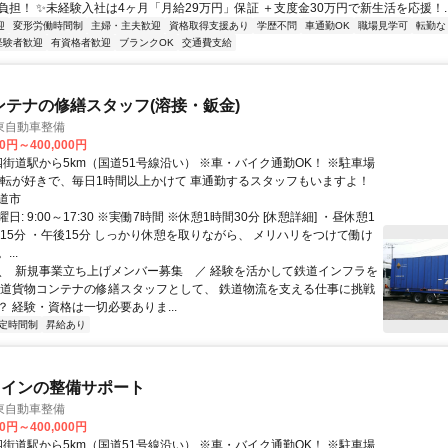
負担！ ✨未経験入社は4ヶ月「月給29万円」保証 ＋支度金30万円で新生活を応援！..
迎
変形労働時間制
主婦・主夫歓迎
資格取得支援あり
学歴不問
車通勤OK
職場見学可
転勤な
経験者歓迎
有資格者歓迎
ブランクOK
交通費支給
ンテナの修繕スタッフ(溶接・鈑金)
東自動車整備
00円～400,000円
運転が好きで、毎日1時間以上かけて 車通勤するスタッフもいますよ！
道市
: 9:00～17:30 ※実働7時間 ※休憩1時間30分 [休憩詳細] ・昼休憩1
前15分 ・午後15分 しっかり休憩を取りながら、 メリハリをつけて働け
..
 ＼ 新規事業立ち上げメンバー募集 ／ 経験を活かして鉄道インフラを
鉄道貨物コンテナの修繕スタッフとして、 鉄道物流を支える仕事に挑戦
 経験・資格は一切必要ありま...
定時間制
昇給あり
メインの整備サポート
東自動車整備
00円～400,000円