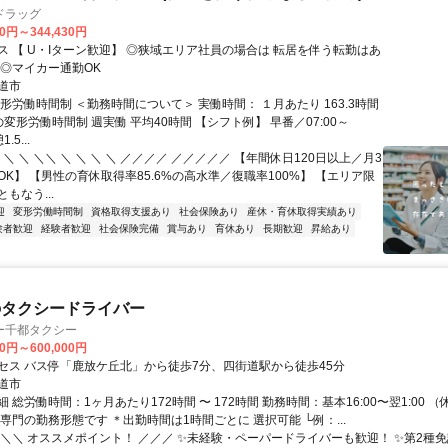
ドラッグ
30円～344,430円
【 U・Iターン歓迎】 ◎狭域エリア社員の場合は 転居を伴う転勤はあ
 ◎マイカー通勤OK
道市
形労働時間制 ＜勤務時間について＞ 実働時間： １月あたり 163.3時間
変形労働時間制 週実働 平均40時間 【シフト例】 早番／07:00～
.5...
 ＼ ＼ ＼＼ ＼ ＼ ＼ ＼ ／／／／ ／／／／／ 【年間休日120日以上／月3
K】 【男性の育休取得率85.6%の高水準／復職率100%】 【エリア限
もなう...
迎
変形労働時間制
資格取得支援あり
社会保険あり
産休・育休取得実績あり
験者歓迎
経験者歓迎
社会保険完備
賞与あり
育休あり
長期歓迎
昇給あり
のタクシードライバー
ー千都タクシー
00円～600,000円
セス バス停「鹿放ケ丘北」から徒歩7分、四街道駅から徒歩45分
道市
 総労働時間：1ヶ月あたり172時間 〜 172時間 勤務時間：基本16:00〜翌1:00 （
専門の勤務形態です ＊出勤時間は1時間ごとに 選択可能 └例：...
＼＼＼ オススメポイント！ ／／／ ✨未経験・ペーパードライバーも歓迎！ ✨第2種