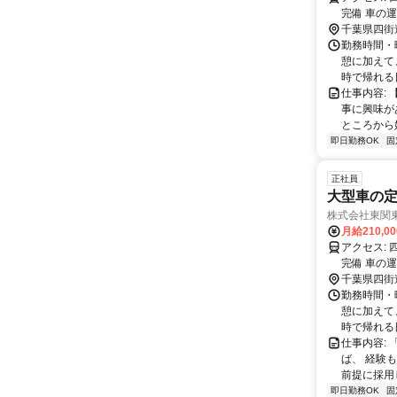
完備 車の
千葉県四街
勤務時間・曜
憩に加えて
時で帰れる日
仕事内容:
事に興味が
ところから始
即日勤務OK
固
正社員
大型車の
株式会社東関
月給210,0
アクセス: 四街道駅から5km（国道51号線沿い） ※車・バイク通勤OK！ ※駐車場
完備 車の
千葉県四街
勤務時間・曜
憩に加えて
時で帰れる日
仕事内容:
ば、 経験
前提に採用し
即日勤務OK
固