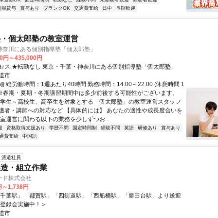
制服貸与
賞与あり
ブランクOK
交通費支給
日中
長期歓迎
塾・個太郎塾の教室運営
神奈川にある個別指導塾「個太郎塾」
00円～435,000円
セス ★転勤なし 東京・千葉・神奈川にある個別指導塾「個太郎塾」
道市
 総労働時間：1週あたり40時間 勤務時間：14:00～22:00 (休憩時間 1
) ※春期・夏期・冬期講習期間中は多少前後する可能性がございます。
小学生～高校生、高卒生を対象とする「個太郎塾」の教室運営スタッフ
護者・講師への対応など 【具体的には】 あなたの適性や成長度合いを
教室運営に関わる以下の業務を少しずつお...
迎
資格取得支援あり
学歴不問
固定時間制
経験不問
英語
研修あり
賞与あり
通費支給
中国語
派遣社員
製造・組立作業
ード株式会社
円～1,738円
「千葉駅」「都賀駅」「四街道駅」「西船橋駅」「勝田台駅」より送迎
B登録会実施中！＞
道市