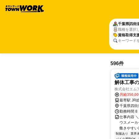
千葉県
四街
職種を選択
資格取得支
キーワード
596件
解体工事
株式会社エム
月給350,0
最寄駅 JR
千葉県四街
勤務時間 8
仕事内容 
ウスメーカ
働きやすい
制服あり
業界
バイク通勤OK