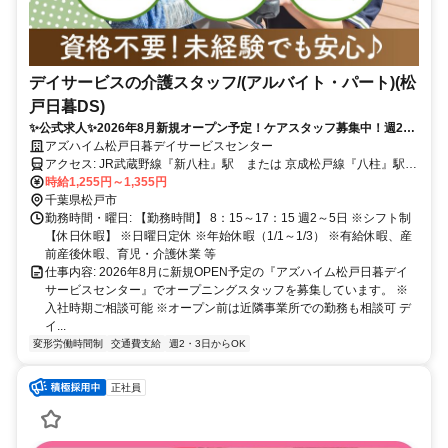
デイサービスの介護スタッフ/(アルバイト・パート)(松
戸日暮DS)
✨公式求人✨2026年8月新規オープン予定！ケアスタッフ募集中！週2日
勤務から◎幅広い年代のスタッフ活躍！
アズハイム松戸日暮デイサービスセンター
アクセス: JR武蔵野線『新八柱』駅 または 京成松戸線『八柱』駅よ
りとほ8分
時給1,255円～1,355円
千葉県松戸市
勤務時間・曜日: 【勤務時間】 8：15～17：15 週2～5日 ※シフト制
【休日休暇】 ※日曜日定休 ※年始休暇（1/1～1/3） ※有給休暇、産
前産後休暇、育児・介護休業 等
仕事内容: 2026年8月に新規OPEN予定の『アズハイム松戸日暮デイ
サービスセンター』でオープニングスタッフを募集しています。 ※
入社時期ご相談可能 ※オープン前は近隣事業所での勤務も相談可 デ
イ...
変形労働時間制
交通費支給
週2・3日からOK
正社員