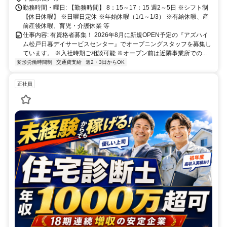
勤務時間・曜日: 【勤務時間】 8：15～17：15 週2～5日 ※シフト制
【休日休暇】 ※日曜日定休 ※年始休暇（1/1～1/3） ※有給休暇、産
前産後休暇、育児・介護休業 等
仕事内容: 有資格者募集！ 2026年8月に新規OPEN予定の『アズハイ
ム松戸日暮デイサービスセンター』でオープニングスタッフを募集し
ています。 ※入社時期ご相談可能 ※オープン前は近隣事業所での...
変形労働時間制
交通費支給
週2・3日からOK
正社員