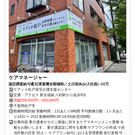
ケアマネージャー
認定調査給与還元/更新費全額補助／土日祝休み/入社祝い10万
ケアンド松戸居宅介護支援センター
交通・アクセス 新京成線 八柱駅から徒歩9分
月給200,000円～360,000円
千葉県松戸市
勤務時間詳細 実働時間：1日あたり8時間 平均勤務日数：1ヶ月あた
り18日 〜 20日 勤務時間9:00-18:00(休憩1時間)
仕事内容 要介護者やそのご家族に対するケアマネージメント業務 全
般をお願いします。 要介護認定に関する業務 ケアプランの作成 ※担
当件数の目安 30人～ ケアプラン給付における管理業務 直行直帰 可 ...