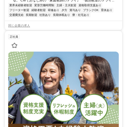
る。 CMでおなじみの『家庭教師のトライ』 『個別教室のトライ...
業界未経験者歓迎
変形労働時間制
主婦・主夫歓迎
資格取得支援あり
フリーター歓迎
経験者歓迎
研修あり
夕方
賞与あり
ブランクOK
育休あり
交通費支給
長期歓迎
社割あり
長期休暇あり
寮・社宅あり
同じ企業の求人
正社員