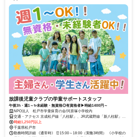
放課後児童クラブの学童サポートスタッフ
午後3h・週1～✨未経験・無資格◎有資格者▶時給1400円～
NPO法人 松戸市学童保育の会/河原塚小学校内
交通・アクセス 京成松戸線「八柱駅」、JR武蔵野線「新八柱駅」よ
り徒歩12分
時給1,250円以上
千葉県松戸市
勤務時間詳細 《通常時》 ⏰15:00～18:00（実働3時間） 《小学校の