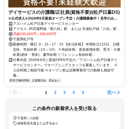
デイサービスの介護職/正社員(資格不要)/(松戸日暮DS)
✨公式求人✨2026年8月新規オープン予定！介護職募集中！見学のみも
歓迎です！年間休日115日/産育休／子の看護休暇あり◎
アズハイム松戸日暮デイサービスセンター
アクセス: JR武蔵野線『新八柱』駅 または 京成松戸線『八柱』駅よ
りとほ8分
月給195,000円～299,000円
千葉県松戸市
勤務時間・曜日: 8：15～17：15 【休日休暇】 年間休日115日、日曜
定休、年始休暇（1/1～1/3） ※有給休暇、産前産後休暇、育児・介護
休業(産休・育休)、慶弔休暇 リフレッシュ有給休暇...
仕事内容: 2026年8月に新規OPEN予定の『アズハイム松戸日暮デイ
サービスセンター』でオープニングスタッフを募集しています。 ※
入社時期ご相談可能 ※オープン前は近隣事業所での勤務も相談可
魅...
変形労働時間制
交通費支給
昇給あり
前へ
次へ
1
2
3
4
5
この条件の新着求人を受け取る
千葉県 / 八柱駅
資格取得支援または手当あり