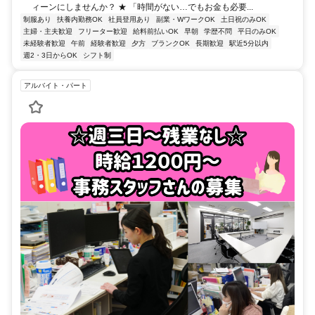
ィーンにしませんか？ ★ 「時間がない…でもお金も必要...
制服あり
扶養内勤務OK
社員登用あり
副業・WワークOK
土日祝のみOK
主婦・主夫歓迎
フリーター歓迎
給料前払いOK
早朝
学歴不問
平日のみOK
未経験者歓迎
午前
経験者歓迎
夕方
ブランクOK
長期歓迎
駅近5分以内
週2・3日からOK
シフト制
アルバイト・パート