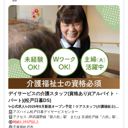
デイサービスの介護スタッフ(資格あり)/(アルバイト・
パート)(松戸日暮DS)
✨公式求人✨2026年8月新規オープン予定！ケアスタッフ(介護福祉士)募
集中！週2日勤務から◎幅広い年代のスタッフ活躍！
アズハイム松戸日暮デイサービスセンター
アクセス: JR武蔵野線『新八柱』駅 または 京成松戸線『八柱』駅よ
りとほ8分
時給1,355円以上
千葉県松戸市