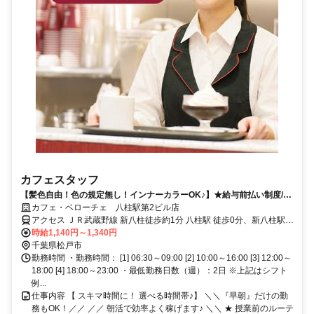
カフェスタッフ
【髪色自由！色の規定無し！インナーカラーOK♪】★給与前払い制度/選
べる時間帯/未経験歓迎/社割有★
カフェ・ベローチェ 八柱駅第2ビル店
アクセス ＪＲ武蔵野線 新八柱徒歩約1分 八柱駅 徒歩0分、新八柱駅
徒歩1分
時給1,140円～1,340円
千葉県松戸市
勤務時間 ・勤務時間： [1] 06:30～09:00 [2] 10:00～16:00 [3] 12:00～
18:00 [4] 18:00～23:00 ・最低勤務日数（週）：2日 ※上記はシフト
例...
仕事内容 【 スキマ時間に！ 選べる時間帯♪】 ＼＼『早朝』だけの勤
務もOK！／／ ／／ 朝活で効率よく稼げます♪ ＼＼ ★ 授業前のルーテ