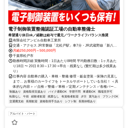
電子制御装置整備認証工場の自動車整備士
希望通り休日ok／経験は給与で還元／ワークライフバランス推奨
有限会社アンビル自動車工業所
交通・アクセス JR常磐線「北松戸駅」車7分・JR武蔵野線「新八柱
駅」・京成松戸線「八柱駅」車9分
月給250,000円～500,000円
千葉県松戸市
勤務時間詳細 実働時間：1日あたり8時間 平均勤務日数：1ヶ月あた
り18日 〜 20日 8:30～17:30 ⭐早出・残業なし (繁忙期は多少残業あ
り）
仕事内容 自動車の購入・車検・整備 修理・鈑金塗装・保険の見直し
まで… お客様のカーライフを トータルサポートしている当社！ ＜具
体的な内容＞ ✅点検 ✅整備 ✅車検 ✅定期メンテナンス ✅各種パー...
制服あり
資格取得支援あり
バイク通勤OK
学歴不問
車通勤OK
職場見学可
転勤なし
午前
経験者歓迎
残業なし
有資格者歓迎
夕方
賞与あり
ブランクOK
交通費支給
長期歓迎
資格取得手当あり
シフト制
長期休暇あり
アルバイト・パート