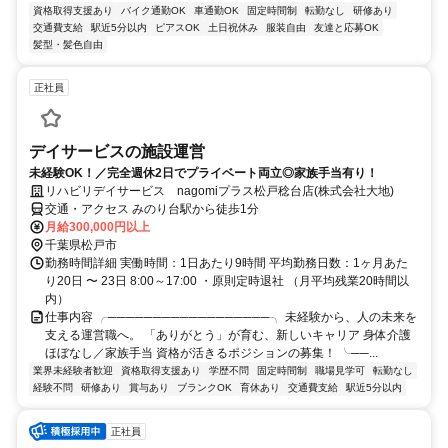
資格取得支援あり
バイク通勤OK
車通勤OK
固定時間制
転勤なし
研修あり
交通費支給
駅近5分以内
ピアスOK
土日祝休み
服装自由
友達と応募OK
髪型・髪色自由
正社員
デイサービスの施設運営
未経験OK！／完全週休2日でプライベート両立◎家族手当有り！
リハビリデイサービス nagomiプラス松戸稔台店(株式会社大地)
交通・アクセス みのり台駅から徒歩1分
月給300,000円以上
千葉県松戸市
勤務時間詳細 実働時間：1日あたり9時間 平均勤務日数：1ヶ月あた
り20日 〜 23日 8:00～17:00 ・原則定時退社 （月平均残業20時間以
内）
仕事内容 ╭──────────────────╮ 未経験から、人の未来を
支える運営職へ。 「ありがとう」が育む、新しいキャリア 身体介護
ほぼなし／家族手当 資格が活きるポジションの募集！ ╰──...
業界未経験者歓迎
資格取得支援あり
学歴不問
固定時間制
職場見学可
転勤なし
経験不問
研修あり
賞与あり
ブランクOK
育休あり
交通費支給
駅近5分以内
正社員