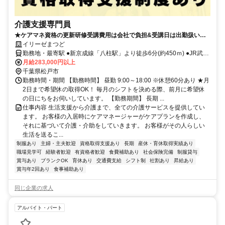
介護支援専門員
★ケアマネ資格の更新研修受講費用は会社で負担&受講日は出勤扱いと
なります！(規定あり)★
イリーゼまつど
勤務地・最寄駅 ●新京成線「八柱駅」より徒歩6分(約450ｍ) ●JR武蔵
野線「新八柱駅」より徒歩6分(約450ｍ) ※車通勤OK
月給283,000円以上
千葉県松戸市
勤務時間・期間 【勤務時間】 昼勤 9:00～18:00 ※休憩60分あり ★月
2日まで希望休の取得OK！ 毎月のシフトを決める際、前月に希望休
の日にちをお伺いしています。 【勤務期間】 長期 ...
仕事内容 生活支援から介護まで、全ての介護サービスを提供してい
ます。 お客様の入居時にケアマネージャーがケアプランを作成し、
それに基づいて介護・介助をしていきます。 お客様がその人らしい
生活を送るこ...
制服あり
主婦・主夫歓迎
資格取得支援あり
長期
産休・育休取得実績あり
職場見学可
経験者歓迎
有資格者歓迎
食費補助あり
社会保険完備
制服貸与
賞与あり
ブランクOK
育休あり
交通費支給
シフト制
社割あり
昇給あり
賞与年2回あり
食事補助あり
同じ企業の求人
アルバイト・パート