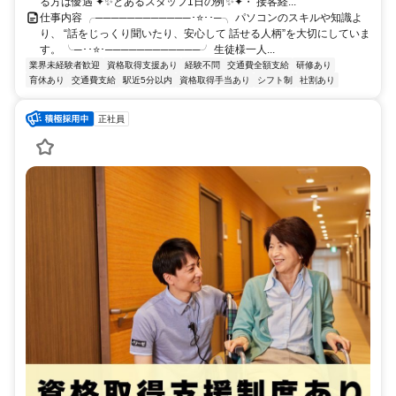
る方は優遇 ✦✨とあるスタッフ1日の例✨✦・ 接客経...
仕事内容 ╭────────────･⭐･･─╮ パソコンのスキルや知識よ
り、 “話をじっくり聞いたり、安心して 話せる人柄”を大切にしていま
す。 ╰─･･⭐･────────────╯ 生徒様一人...
業界未経験者歓迎
資格取得支援あり
経験不問
交通費全額支給
研修あり
育休あり
交通費支給
駅近5分以内
資格取得手当あり
シフト制
社割あり
正社員