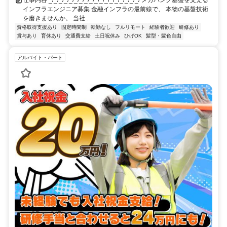
インフラエンジニア募集 金融インフラの最前線で、 本物の基盤技術
を磨きませんか。 当社...
資格取得支援あり
固定時間制
転勤なし
フルリモート
経験者歓迎
研修あり
賞与あり
育休あり
交通費支給
土日祝休み
ひげOK
髪型・髪色自由
アルバイト・パート