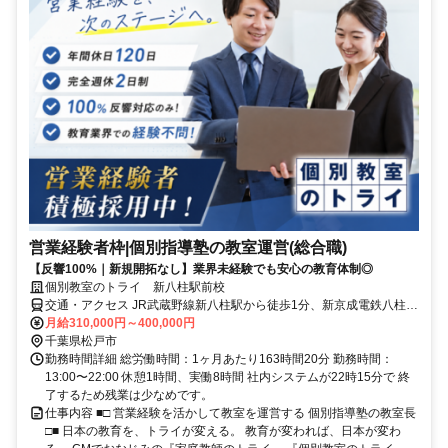
営業経験者枠|個別指導塾の教室運営(総合職)
【反響100%｜新規開拓なし】業界未経験でも安心の教育体制◎
個別教室のトライ 新八柱駅前校
交通・アクセス JR武蔵野線新八柱駅から徒歩1分、新京成電鉄八柱駅
南口から徒歩1分
月給310,000円～400,000円
千葉県松戸市
勤務時間詳細 総労働時間：1ヶ月あたり163時間20分 勤務時間：
13:00〜22:00 休憩1時間、実働8時間 社内システムが22時15分で 終
了するため残業は少なめです。
仕事内容 ■□ 営業経験を活かして教室を運営する 個別指導塾の教室長
□■ 日本の教育を、トライが変える。 教育が変われば、日本が変わ