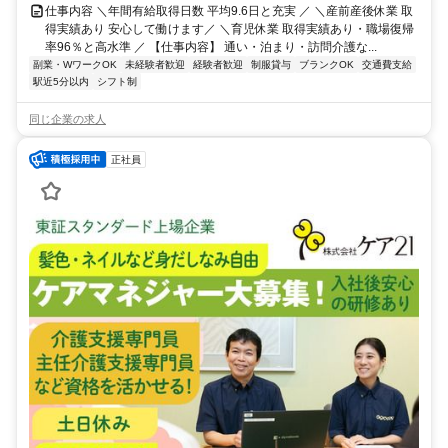
仕事内容 ＼年間有給取得日数 平均9.6日と充実 ／ ＼産前産後休業 取
得実績あり 安心して働けます／ ＼育児休業 取得実績あり・職場復帰
率96％と高水準 ／ 【仕事内容】 通い・泊まり・訪問介護な...
副業・WワークOK
未経験者歓迎
経験者歓迎
制服貸与
ブランクOK
交通費支給
駅近5分以内
シフト制
同じ企業の求人
正社員