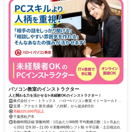
パソコン教室のインストラクター
人と関わる力を活かせる✨未経験OKのインストラクター！
株式会社イー・トラックス ハロー!パソコン教室 イトーヨーカドー
八柱校
交通・アクセス 新京成線「八柱駅」から徒歩約5分
月給225,000円以上
千葉県松戸市
勤務時間詳細 実働時間：1日あたり8時間 平均勤務日数：1ヶ月あた
り20日 ⏰9:30～21:00 ※実働8時間/シフト制 ※平日夜・土日祝出れ