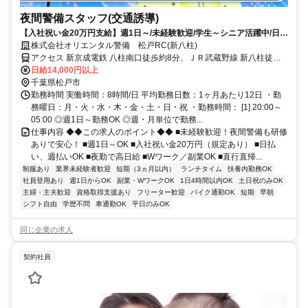
夜間警備スタッフ(交通誘導)
【入社祝い金20万円支給】週1日～/未経験歓迎/学生～シニア活躍中/日払
い・週払いOK/履歴書不要！
株式会社オリエンタル警備 松戸RC(新八柱)
アクセス 新京成電鉄 八柱南口徒歩約8分、ＪＲ武蔵野線 新八柱徒歩
約8分、新京成電鉄 みのり台南口徒歩約15分 (面接地/松戸リクルート
日給14,000円以上
センター)千葉県松戸市本町２５－５ 松戸本町ビル６Ｆ
千葉県松戸市
勤務時間 実働時間：8時間/日 平均勤務日数：1ヶ月あたり12日 ・勤
務曜日：月・火・水・木・金・土・日・祝 ・勤務時間： [1] 20:00～
05:00 ◎週1日～勤務OK ◎週・月単位で勤務...
仕事内容 ◆◆この求人のポイント◆◆ ■未経験歓迎！夜間警備も研修
ありで安心！ ■週1日～OK ■入社祝い金20万円（規定あり） ■日払
い、週払いOK ■夜勤で高日給 ■Wワーク／副業OK ■直行直帰...
制服あり
業界未経験者歓迎
短期（3ヵ月以内）
ランチタイム
扶養内勤務OK
社員登用あり
週1日からOK
副業・WワークOK
1日4時間以内OK
土日祝のみOK
主婦・主夫歓迎
資格取得支援あり
フリーター歓迎
バイク通勤OK
短期
早朝
シフト自由
学歴不問
車通勤OK
平日のみOK
同じ企業の求人
契約社員