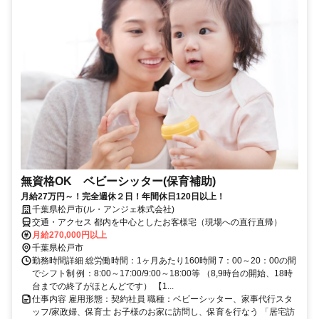
無資格OK ベビーシッター(保育補助)
月給27万円～！完全週休２日！年間休日120日以上！
千葉県松戸市(ル・アンジェ株式会社)
交通・アクセス 都内を中心としたお客様宅（現場への直行直帰）
月給270,000円以上
千葉県松戸市
勤務時間詳細 総労働時間：1ヶ月あたり160時間 7：00～20：00の間
でシフト制 例：8:00～17:00/9:00～18:00等 （8,9時台の開始、18時
台までの終了がほとんどです） 【1...
仕事内容 雇用形態：契約社員 職種：ベビーシッター、家事代行スタ
ッフ/家政婦、保育士 お子様のお家に訪問し、保育を行なう 「居宅訪