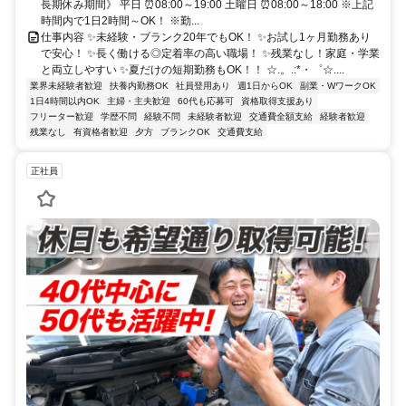
長期休み期間》 平日 ⏰08:00～19:00 土曜日 ⏰08:00～18:00 ※上記
時間内で1日2時間～OK！ ※勤...
仕事内容 ✨未経験・ブランク20年でもOK！ ✨お試し1ヶ月勤務あり
で安心！ ✨長く働ける◎定着率の高い職場！ ✨残業なし！家庭・学業
と両立しやすい ✨夏だけの短期勤務もOK！！ ☆.。.:*・゜☆....
業界未経験者歓迎
扶養内勤務OK
社員登用あり
週1日からOK
副業・WワークOK
1日4時間以内OK
主婦・主夫歓迎
60代も応募可
資格取得支援あり
フリーター歓迎
学歴不問
経験不問
未経験者歓迎
交通費全額支給
経験者歓迎
残業なし
有資格者歓迎
夕方
ブランクOK
交通費支給
正社員