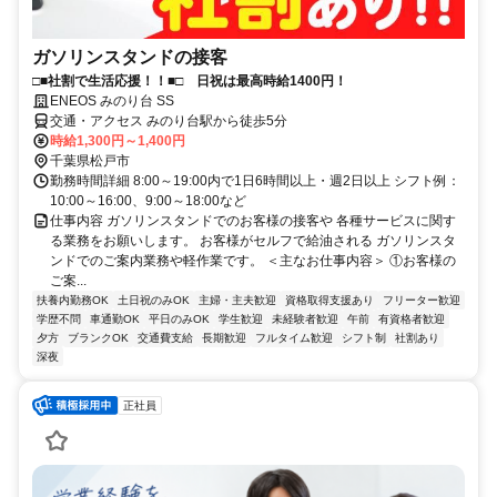
ガソリンスタンドの接客
□■社割で生活応援！！■□ 日祝は最高時給1400円！
ENEOS みのり台 SS
交通・アクセス みのり台駅から徒歩5分
時給1,300円～1,400円
千葉県松戸市
勤務時間詳細 8:00～19:00内で1日6時間以上・週2日以上 シフト例：
10:00～16:00、9:00～18:00など
仕事内容 ガソリンスタンドでのお客様の接客や 各種サービスに関す
る業務をお願いします。 お客様がセルフで給油される ガソリンスタ
ンドでのご案内業務や軽作業です。 ＜主なお仕事内容＞ ①お客様の
ご案...
扶養内勤務OK
土日祝のみOK
主婦・主夫歓迎
資格取得支援あり
フリーター歓迎
学歴不問
車通勤OK
平日のみOK
学生歓迎
未経験者歓迎
午前
有資格者歓迎
夕方
ブランクOK
交通費支給
長期歓迎
フルタイム歓迎
シフト制
社割あり
深夜
正社員