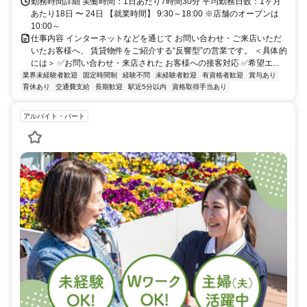
勤務時間詳細 実働時間：1日あたり7時間30分 平均勤務日数：1ヶ月
あたり18日 〜 24日 【就業時間】 9:30～18:00 ※店舗のオープンは
10:00～
仕事内容 インターネットなどを通じて お問い合わせ・ご来店いただ
いたお客様へ、 賃貸物件をご紹介する“反響型”の営業です。 ＜具体的
には＞ ✅お問い合わせ・来店された お客様への接客対応 ✅希望エ...
業界未経験者歓迎
固定時間制
経験不問
未経験者歓迎
有資格者歓迎
賞与あり
育休あり
交通費支給
長期歓迎
駅近5分以内
資格取得手当あり
アルバイト・パート