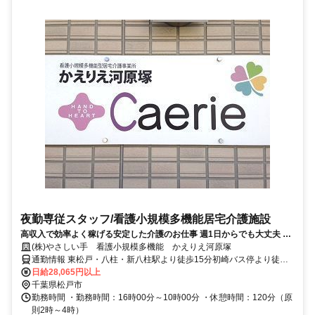
夜勤専従スタッフ/看護小規模多機能居宅介護施設
高収入で効率よく稼げる安定した介護のお仕事 週1日からでも大丈夫 W
ワーク歓迎
(株)やさしい手 看護小規模多機能 かえりえ河原塚
通勤情報 東松戸・八柱・新八柱駅より徒歩15分初崎バス停より徒歩5
分※車通勤応相談
日給28,065円以上
千葉県松戸市
勤務時間 ・勤務時間：16時00分～10時00分 ・休憩時間：120分（原
則2時～4時）