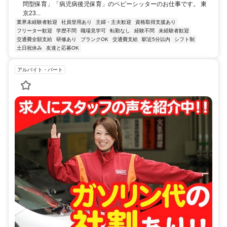
問型保育」「病児病後児保育」のベビーシッターのお仕事です。 東
京23...
業界未経験者歓迎
社員登用あり
主婦・主夫歓迎
資格取得支援あり
フリーター歓迎
学歴不問
職場見学可
転勤なし
経験不問
未経験者歓迎
交通費全額支給
研修あり
ブランクOK
交通費支給
駅近5分以内
シフト制
土日祝休み
友達と応募OK
アルバイト・パート