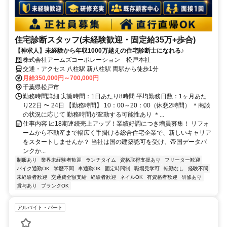
住宅診断スタッフ(未経験歓迎・固定給35万+歩合)
【神求人】未経験から年収1000万越えの住宅診断士になれる♪
株式会社アームズコーポレーション 松戸本社
交通・アクセス 八柱駅 新八柱駅 両駅から徒歩1分
月給350,000円～700,000円
千葉県松戸市
勤務時間詳細 実働時間：1日あたり8時間 平均勤務日数：1ヶ月あた
り22日 〜 24日 【勤務時間】 10：00～20：00（休憩2時間） ＊商談
の状況に応じて 勤務時間が変動する可能性あり ＊...
仕事内容 📈18期連続売上アップ！業績好調につき増員募集！ リフォ
ームから不動産まで幅広く手掛ける総合住宅企業で、新しいキャリア
をスタートしませんか？ 当社は国の建築認可を受け、帝国データバ
ンクか...
制服あり
業界未経験者歓迎
ランチタイム
資格取得支援あり
フリーター歓迎
バイク通勤OK
学歴不問
車通勤OK
固定時間制
職場見学可
転勤なし
経験不問
未経験者歓迎
交通費全額支給
経験者歓迎
ネイルOK
有資格者歓迎
研修あり
賞与あり
ブランクOK
アルバイト・パート