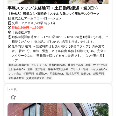
事務スタッフ(未経験可・土日勤務優遇・週3日~)
【神求人】残業なし×高時給！スキルも身につく簡単デスクワーク
株式会社アームズコーポレーション
交通・アクセス 八柱駅 徒歩1分
時給1,200円～1,500円
千葉県松戸市
勤務時間詳細 ①9:00～17:00 ②10:00～18:00 (休憩1時間) その他、ご
相談ください！ ※上記いずれかでご希望を考慮いたします。
仕事内容 週3日～勤務時間は相談可能な【事務スタッフ】の募集で
す。 駅近1分、服装、髪型、ネイル自由 事務未経験でもOK。完全デ
スクワークなので事務職を探してる方に最適です。 【お仕事内容】
・デ...
業界未経験者歓迎
ランチタイム
扶養内勤務OK
社員登用あり
副業・WワークOK
土日祝のみOK
主婦・主夫歓迎
資格取得支援あり
フリーター歓迎
バイク通勤OK
シフト自由
学歴不問
車通勤OK
即日勤務OK
職場見学可
転勤なし
経験不問
未経験者歓迎
交通費全額支給
午前
正社員