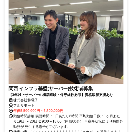
関西 インフラ基盤(サーバー)技術者募集
【3年以上サーバーの構築経験・保守経験必須】資格取得支援あり
株式会社林電子
フルリモート
年俸5,500,000円～6,500,000円
勤務時間詳細 実働時間：1日あたり8時間 平均勤務日数：1ヶ月あた
り19日 〜 20日 ⏰9:00～18:00（休憩60分） ※案件状況により時間外
勤務が 発生する場合がございます。
仕事内容 _/_/_/_/_/_/_/_/_/_/_/_/_/_/_/_/_/_/ メガバンク基盤を支える