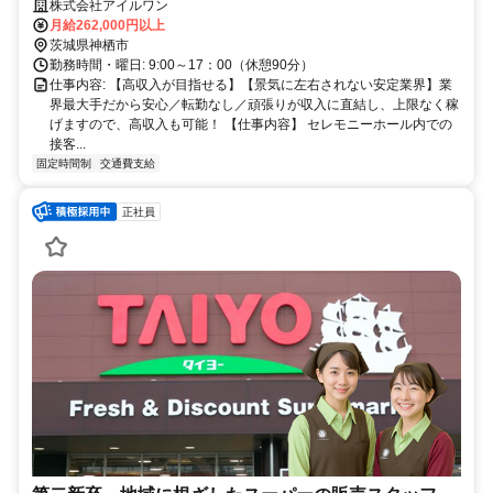
ら安心／転勤なし／頑張りが収入に直結し、上限なく稼げますので、高
株式会社アイルワン
収入も可能！
月給262,000円以上
茨城県神栖市
勤務時間・曜日: 9:00～17：00（休憩90分）
仕事内容: 【高収入が目指せる】【景気に左右されない安定業界】業
界最大手だから安心／転勤なし／頑張りが収入に直結し、上限なく稼
げますので、高収入も可能！ 【仕事内容】 セレモニーホール内での
接客...
固定時間制
交通費支給
正社員