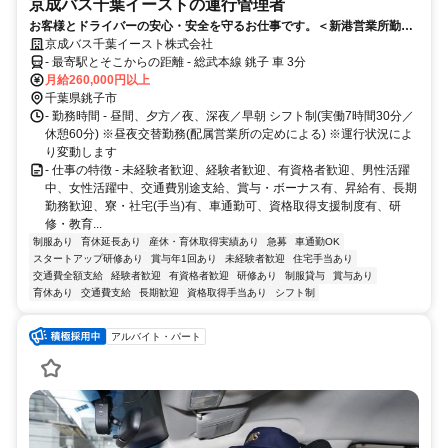
京成バス千葉イーストの運行管理者
お客様とドライバーの安心・安全を守るお仕事です。＜新港営業所勤
務 バス運行管理者 募集！＞給与・待遇ともにベースアップ！京成グル
京成バス千葉イースト株式会社
ープの『京成バス千葉イースト』でスタッフ増員募集中です！
- 最寄駅とそこからの距離 - 総武本線 銚子 車 3分
月給260,000円以上
千葉県銚子市
- 勤務時間 - 昼間、夕方／夜、深夜／早朝 シフト制(実働7時間30分／
休憩60分) ※昼夜交替勤務(配属営業所の定めによる) ※運行状況によ
り変動します
- 仕事の特徴 - 未経験者歓迎、経験者歓迎、有資格者歓迎、男性活躍
中、女性活躍中、交通費別途支給、賞与・ボーナス有、昇給有、長期
勤務歓迎、寮・社宅(手当)有、車通勤可、資格取得支援制度有、研
修・教育...
制服あり
育休延長あり
産休・育休取得実績あり
急募
車通勤OK
スタートアップ研修あり
賞与年1回あり
未経験者歓迎
住宅手当あり
交通費全額支給
経験者歓迎
有資格者歓迎
研修あり
制服貸与
賞与あり
育休あり
交通費支給
長期歓迎
資格取得手当あり
シフト制
アルバイト・パート