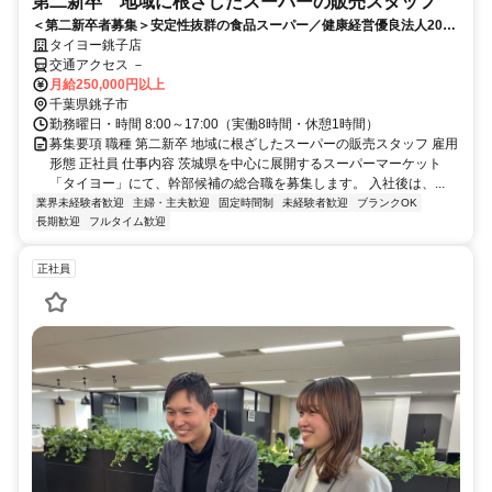
第二新卒 地域に根ざしたスーパーの販売スタッフ
＜第二新卒者募集＞安定性抜群の食品スーパー／健康経営優良法人2026
認定／福利厚生充実／賞与年2回
タイヨー銚子店
交通アクセス －
月給250,000円以上
千葉県銚子市
勤務曜日・時間 8:00～17:00（実働8時間・休憩1時間）
募集要項 職種 第二新卒 地域に根ざしたスーパーの販売スタッフ 雇用
形態 正社員 仕事内容 茨城県を中心に展開するスーパーマーケット
「タイヨー」にて、幹部候補の総合職を募集します。 入社後は、...
業界未経験者歓迎
主婦・主夫歓迎
固定時間制
未経験者歓迎
ブランクOK
長期歓迎
フルタイム歓迎
正社員