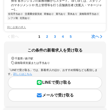
掃等 各ポジションの業務理解からスタート。 ゆくゆくは、スタッフ
のマネジメントや 売上管理等を行う店舗責任者 (支配人・マネージャ
ー)...
住宅手当あり
交通費全額支給
研修あり
賞与あり
育休あり
資格取得手当あり
シフト制
社割あり
同じ企業の求人
前へ
次へ
1
2
3
4
5
この条件の新着求人を受け取る
千葉県 / 銚子駅
資格取得支援または手当あり
「LINEで受け取る」では、新着求人のほか、おすすめ情報なども配信しま
す。
詳しくはこちら
LINEで受け取る
メールで受け取る