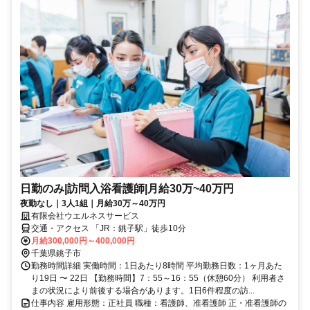
日勤のみ|訪問入浴看護師|月給30万~40万円
夜勤なし｜3人1組｜月給30万～40万円
有限会社ウエルネスサービス
交通・アクセス 「JR：銚子駅」徒歩10分
月給300,000円～400,000円
千葉県銚子市
勤務時間詳細 実働時間：1日あたり8時間 平均勤務日数：1ヶ月あた
り19日 〜 22日 【勤務時間】7：55～16：55（休憩60分） 利用者さ
まの状況により前後する場合があります。1日6件程度の訪...
仕事内容 雇用形態：正社員 職種：看護師、准看護師 正・准看護師の