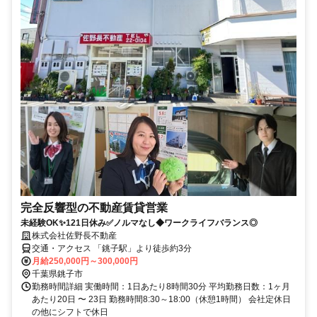
完全反響型の不動産賃貸営業
未経験OK✨121日休み✅ノルマなし◆ワークライフバランス◎
株式会社佐野長不動産
交通・アクセス 「銚子駅」より徒歩約3分
月給250,000円～300,000円
千葉県銚子市
勤務時間詳細 実働時間：1日あたり8時間30分 平均勤務日数：1ヶ月
あたり20日 〜 23日 勤務時間8:30～18:00（休憩1時間） 会社定休日
の他にシフトで休日