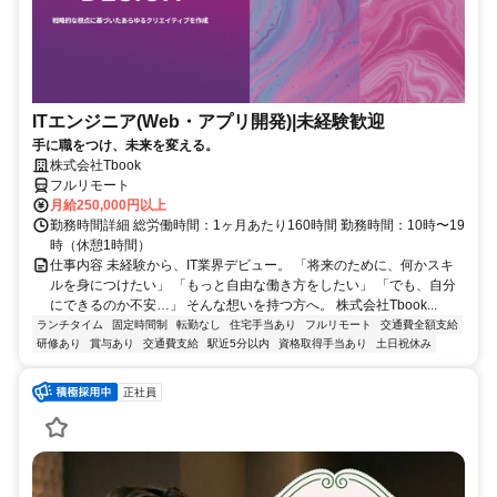
ITエンジニア(Web・アプリ開発)|未経験歓迎
手に職をつけ、未来を変える。
株式会社Tbook
フルリモート
月給250,000円以上
勤務時間詳細 総労働時間：1ヶ月あたり160時間 勤務時間：10時〜19
時（休憩1時間）
仕事内容 未経験から、IT業界デビュー。 「将来のために、何かスキ
ルを身につけたい」 「もっと自由な働き方をしたい」 「でも、自分
にできるのか不安…」 そんな想いを持つ方へ。 株式会社Tbook...
ランチタイム
固定時間制
転勤なし
住宅手当あり
フルリモート
交通費全額支給
研修あり
賞与あり
交通費支給
駅近5分以内
資格取得手当あり
土日祝休み
正社員