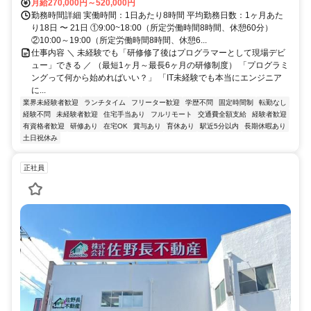
月給270,000円～520,000円
勤務時間詳細 実働時間：1日あたり8時間 平均勤務日数：1ヶ月あた
り18日 〜 21日 ①9:00~18:00（所定労働時間8時間、休憩60分）
②10:00～19:00（所定労働時間8時間、休憩6...
仕事内容 ＼ 未経験でも「研修修了後はプログラマーとして現場デビ
ュー」できる ／ （最短1ヶ月～最長6ヶ月の研修制度） 「プログラミ
ングって何から始めればいい？」 「IT未経験でも本当にエンジニア
に...
業界未経験者歓迎
ランチタイム
フリーター歓迎
学歴不問
固定時間制
転勤なし
経験不問
未経験者歓迎
住宅手当あり
フルリモート
交通費全額支給
経験者歓迎
有資格者歓迎
研修あり
在宅OK
賞与あり
育休あり
駅近5分以内
長期休暇あり
土日祝休み
正社員