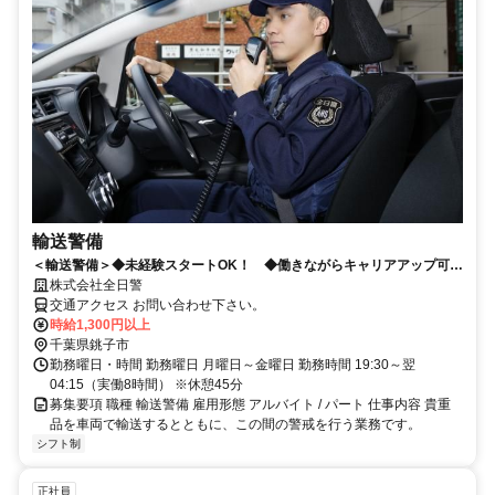
輸送警備
＜輸送警備＞◆未経験スタートOK！ ◆働きながらキャリアアップ可
能！
株式会社全日警
交通アクセス お問い合わせ下さい。
時給1,300円以上
千葉県銚子市
勤務曜日・時間 勤務曜日 月曜日～金曜日 勤務時間 19:30～翌
04:15（実働8時間） ※休憩45分
募集要項 職種 輸送警備 雇用形態 アルバイト / パート 仕事内容 貴重
品を車両で輸送するとともに、この間の警戒を行う業務です。
シフト制
正社員