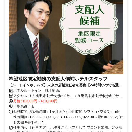
希望地区限定勤務の支配人候補ホテルスタッフ
【ルートインホテルズ】未来の店舗責任者を募集【24時間いつでも受け
られる！AI面接実施中！】
ホテルルートイン 銚子駅西/
アクセス ＪＲ成田線 銚子徒歩約4分、ＪＲ総武本線 銚子徒歩約4分、
銚子電気鉄道 銚子徒歩約4分
月給310,000円～410,000円
千葉県銚子市
勤務時間 総労働時間：1ヶ月あたり169時間 シフト（3交替制） ■勤
務時間例 (1)8:00～17:00 (2)13:00～22:00 (3)22:00～翌8:00 ※いずれ
も実働8時間 ※日々...
仕事内容 【仕事内容】 ホテルスタッフとして フロント業務、客室清