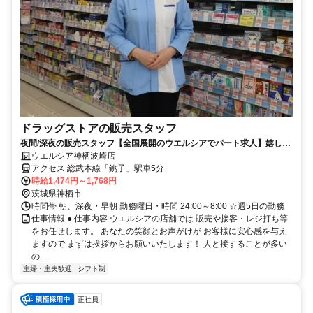
ドラッグストアの販売スタッフ
夜間/深夜の販売スタッフ【全国展開のウエルシアでパート求人】嬉しい
時間帯加給/深夜割増あり☆
ウエルシア神栖波崎店
アクセス 総武本線「銚子」駅車5分
時給1,474円～1,768円
茨城県神栖市
時間帯 朝、深夜・早朝 勤務曜日・時間 24:00～8:00 ☆週5日の勤務
仕事情報 ● 仕事内容 ウエルシアの店舗では 販売や接客・レジ打ち等
をお任せします。 あなたの笑顔とお声がけが お客様に安心感を与え
ますので まずは挨拶からお願いいたします！ 人と接することが多い
の...
主婦・主夫歓迎
シフト制
正社員