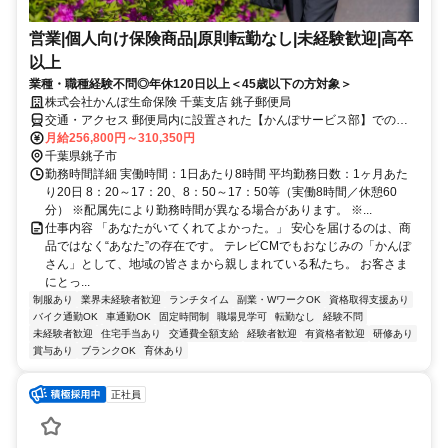
営業|個人向け保険商品|原則転勤なし|未経験歓迎|高卒
以上
業種・職種経験不問◎年休120日以上＜45歳以下の方対象＞
株式会社かんぽ生命保険 千葉支店 銚子郵便局
交通・アクセス 郵便局内に設置された【かんぽサービス部】での勤
務となります
月給256,800円～310,350円
千葉県銚子市
勤務時間詳細 実働時間：1日あたり8時間 平均勤務日数：1ヶ月あた
り20日 8：20～17：20、8：50～17：50等（実働8時間／休憩60
分） ※配属先により勤務時間が異なる場合があります。 ※...
仕事内容 「あなたがいてくれてよかった。」 安心を届けるのは、商
品ではなく“あなた”の存在です。 テレビCMでもおなじみの「かんぽ
さん」として、地域の皆さまから親しまれている私たち。 お客さま
にとっ...
制服あり
業界未経験者歓迎
ランチタイム
副業・WワークOK
資格取得支援あり
バイク通勤OK
車通勤OK
固定時間制
職場見学可
転勤なし
経験不問
未経験者歓迎
住宅手当あり
交通費全額支給
経験者歓迎
有資格者歓迎
研修あり
賞与あり
ブランクOK
育休あり
正社員