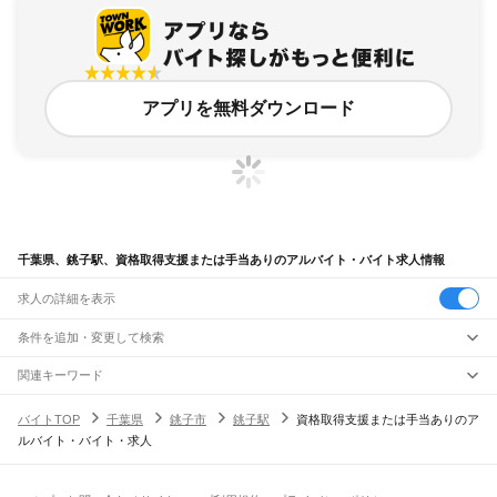
アプリを無料ダウンロード
千葉県、銚子駅、資格取得支援または手当ありのアルバイト・バイト求人情報
求人の詳細を表示
条件を追加・変更して検索
市区町村を追加・変更
関連キーワード
完全在宅ワーク 全国
シール貼り 在宅
現在地周辺
ガチャガチャ
犬カフェ
千葉県
駅を追加・変更
バイトTOP
千葉県
銚子市
銚子駅
資格取得支援または手当ありのア
千葉県
すべて
ルバイト・バイト・求人
千葉市
すべて
職種を追加・変更
JR武蔵野線
中央区
花見川区
稲毛区
若葉区
緑区
美浜区
南流山駅
新松戸駅
新八柱駅
東松戸駅
市川大野駅
船橋法典駅
西船橋駅
飲食・フードサービス
銚子市
市川市
船橋市
館山市
木更津市
松戸市
野田市
茂原市
成田市
佐倉市
東金市
特徴を追加・変更