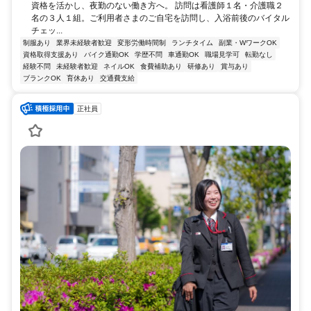
資格を活かし、夜勤のない働き方へ。 訪問は看護師１名・介護職２
名の３人１組。ご利用者さまのご自宅を訪問し、入浴前後のバイタル
チェッ...
制服あり
業界未経験者歓迎
変形労働時間制
ランチタイム
副業・WワークOK
資格取得支援あり
バイク通勤OK
学歴不問
車通勤OK
職場見学可
転勤なし
経験不問
未経験者歓迎
ネイルOK
食費補助あり
研修あり
賞与あり
ブランクOK
育休あり
交通費支給
正社員