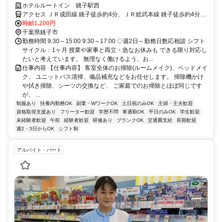
帰・未経験歓迎！主婦(夫)さん活躍中
ホテルルートイン 銚子駅西
アクセス ＪＲ成田線 銚子徒歩約4分、ＪＲ総武本線 銚子徒歩約4分、
銚子電気鉄道 銚子徒歩約4分
時給1,200円
千葉県銚子市
勤務時間 9:30～15:00 9:30～17:00 ◇週2日～勤務日数応相談 シフト
サイクル：1ヶ月 授業や家事と両立・急なお休みも できる限り対応し
たいと考えています。 無理なく働けるよう、お...
仕事内容 【仕事内容】 客室全体のお掃除(ルームメイク)、ベッドメイ
ク、 ユニットバス清掃、備品補充などをお任せします。 掃除機かけ
や拭き掃除、シーツの交換など、 ご家庭でのお掃除とほぼ同じです
が、 ...
制服あり
扶養内勤務OK
副業・WワークOK
土日祝のみOK
主婦・主夫歓迎
資格取得支援あり
フリーター歓迎
学歴不問
車通勤OK
平日のみOK
学生歓迎
未経験者歓迎
午前
経験者歓迎
研修あり
ブランクOK
交通費支給
長期歓迎
週2・3日からOK
シフト制
アルバイト・パート