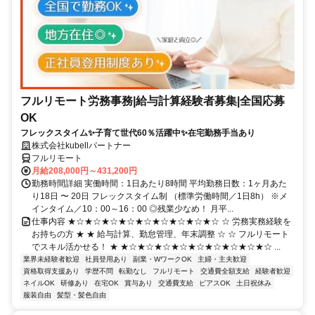
フルリモート労務事務|給与計算経験者募集|全国応募
OK
フレックスタイム✨子育て世代60％活躍中✨在宅勤務手当あり
株式会社kubellパートナー
フルリモート
月給208,000円～431,200円
勤務時間詳細 実働時間：1日あたり8時間 平均勤務日数：1ヶ月あた
り18日 〜 20日 フレックスタイム制 （標準労働時間／1日8h） ※メ
インタイム／10：00～16：00 ◎残業少なめ！ 月平...
仕事内容 ★☆★☆★☆★☆★☆★☆★☆★☆★☆ ☆ 労務実務経験を
お持ちの方 ★ ★ 給与計算、勤怠管理、年末調整 ☆ ☆ フルリモート
でスキル活かせる！ ★ ★☆★☆★☆★☆★☆★☆★☆★☆★☆ ...
業界未経験者歓迎
社員登用あり
副業・WワークOK
主婦・主夫歓迎
資格取得支援あり
学歴不問
転勤なし
フルリモート
交通費全額支給
経験者歓迎
ネイルOK
研修あり
在宅OK
賞与あり
交通費支給
ピアスOK
土日祝休み
服装自由
髪型・髪色自由