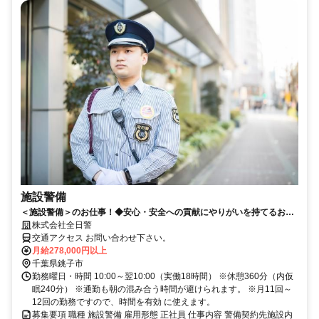
施設警備
＜施設警備＞のお仕事！◆安心・安全への貢献にやりがいを持てるお仕
事！◆プライベートも大切に働けます！
株式会社全日警
交通アクセス お問い合わせ下さい。
月給278,000円以上
千葉県銚子市
勤務曜日・時間 10:00～翌10:00（実働18時間） ※休憩360分（内仮
眠240分） ※通勤も朝の混み合う時間が避けられます。 ※月11回～
12回の勤務ですので、時間を有効 に使えます。
募集要項 職種 施設警備 雇用形態 正社員 仕事内容 警備契約先施設内