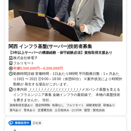
関西 インフラ基盤(サーバー)技術者募集
【3年以上サーバーの構築経験・保守経験必須】資格取得支援あり
株式会社林電子
フルリモート
年俸5,500,000円～6,500,000円
勤務時間詳細 実働時間：1日あたり8時間 平均勤務日数：1ヶ月あた
り19日 〜 20日 ⏰9:00～18:00（休憩60分） ※案件状況により時間外
勤務が 発生する場合がございます。
仕事内容 _/_/_/_/_/_/_/_/_/_/_/_/_/_/_/_/_/_/ メガバンク基盤を支える
インフラエンジニア募集 金融インフラの最前線で、 本物の基盤技術
を磨きませんか。 当社...
資格取得支援あり
固定時間制
転勤なし
フルリモート
経験者歓迎
研修あり
賞与あり
育休あり
交通費支給
土日祝休み
ひげOK
髪型・髪色自由
正社員