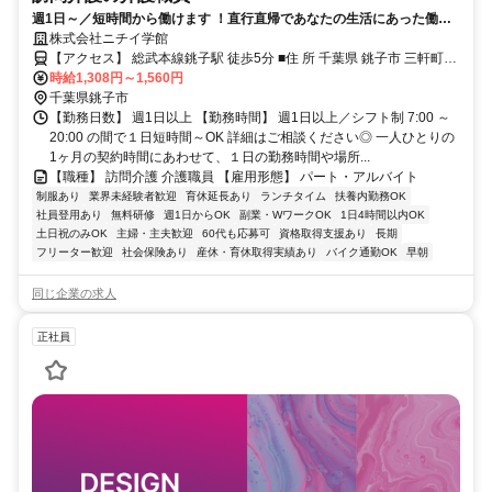
週1日～／短時間から働けます ！直行直帰であなたの生活にあった働き
方が魅力です。未経験の方も大歓迎！先輩社員が丁寧にサポートします
株式会社ニチイ学館
ので安心して働けます。 ご利用者様の在宅の生活 を支える訪問介護員
【アクセス】 総武本線銚子駅 徒歩5分 ■住 所 千葉県 銚子市 三軒町
（ホームヘルパー）のお仕事です。
時給1,308円～1,560円
19-4銚子商工会議所内4F ■アクセス 総武本線銚子駅 徒歩5分
千葉県銚子市
【勤務日数】 週1日以上 【勤務時間】 週1日以上／シフト制 7:00 ～
20:00 の間で１日短時間～OK 詳細はご相談ください◎ 一人ひとりの
1ヶ月の契約時間にあわせて、１日の勤務時間や場所...
【職種】 訪問介護 介護職員 【雇用形態】 パート・アルバイト
制服あり
業界未経験者歓迎
育休延長あり
ランチタイム
扶養内勤務OK
社員登用あり
無料研修
週1日からOK
副業・WワークOK
1日4時間以内OK
土日祝のみOK
主婦・主夫歓迎
60代も応募可
資格取得支援あり
長期
フリーター歓迎
社会保険あり
産休・育休取得実績あり
バイク通勤OK
早朝
同じ企業の求人
正社員