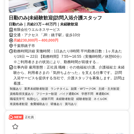
日勤のみ|未経験歓迎|訪問入浴介護スタッフ
日勤のみ｜月給23万～40万円｜未経験歓迎
有限会社ウエルネスサービス
交通・アクセス 「JR：銚子駅」徒歩10分
月給230,000円～400,000円
千葉県銚子市
勤務時間詳細 実働時間：1日あたり8時間 平均勤務日数：1ヶ月あた
り19日 〜 22日 【勤務時間】 7:55〜16:55（実働8時間／休憩60分）
※ご利用者さまの状況により、勤務時間が前後する...
仕事内容 雇用形態：正社員 職種：その他福祉/介護、介護福祉士 未経
験から、利用者さまの「気持ちよかった」を支える仕事です。 訪問
入浴サービスを提供する当社で、介護スタッフを募集します。訪問は
看護...
制服あり
業界未経験者歓迎
ランチタイム
副業・WワークOK
主婦・主夫歓迎
資格取得支援あり
フリーター歓迎
バイク通勤OK
学歴不問
車通勤OK
職場見学可
転勤なし
経験不問
未経験者歓迎
経験者歓迎
ネイルOK
有資格者歓迎
食費補助あり
研修あり
賞与あり
正社員