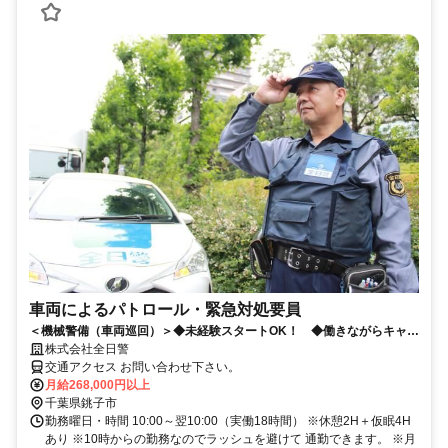
車両によるパトロール・緊急対処要員
＜機械警備（車両巡回）＞◆未経験スタートOK！ ◆働きながらキャリ
アアップ可能！
株式会社全日警
交通アクセス お問い合わせ下さい。
月給268,000円以上
千葉県銚子市
勤務曜日・時間 10:00～翌10:00（実働18時間） ※休憩2H＋仮眠4H
あり ※10時からの勤務なのでラッシュを避けて 通勤できます。 ※月