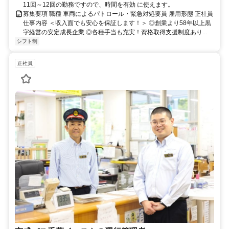
11回～12回の勤務ですので、時間を有効 に使えます。
募集要項 職種 車両によるパトロール・緊急対処要員 雇用形態 正社員
仕事内容 ＜収入面でも安心を保証します！＞ ◎創業より58年以上黒
字経営の安定成長企業 ◎各種手当も充実！資格取得支援制度あり...
シフト制
正社員