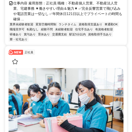
仕事内容 雇用形態：正社員 職種：不動産個人営業、不動産法人営
業、宅建事務 ▼働きやすい理由＆魅力▼ ✅完全反響営業で飛び込み
や電話営業は一切なし ✅年間休日121日以上でプライベートの時間も
確保 ...
業界未経験者歓迎
変形労働時間制
ランチタイム
資格取得支援あり
車通勤OK
職場見学可
転勤なし
経験不問
未経験者歓迎
住宅手当あり
有資格者歓迎
研修あり
賞与あり
育休あり
交通費支給
駅近5分以内
資格取得手当あり
寮・社宅あり
正社員