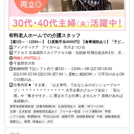
有料老人ホームでの介護スタッフ
【週3日～・1日6h～】【1夜勤手当4000円】【食事補助あり】「子ども
の予定と合わせたい」「ブランクがあるから少しずつ慣れたい」など、
アイメディケア アイホーム 市川まつひ台
シフトの相談は柔軟に相談OK♪Wワークも歓迎します!ライフスタイルに
アクセス 京成成田スカイアクセス線・北総線 松飛台徒歩約1分、京成
合わせて活躍したい方にピッタリ◎ゼンショーグループのサービスのノ
成田スカイアクセス線・北総線 大町（千葉県）徒歩約18分、ＪＲ武
時給1,350円以上
ウハウを活かしたレクリエーションは、種類が豊富＆ユニークなのが自
蔵野線 東松戸東口徒歩約19分
千葉県市川市
慢♪利用者さまの笑顔や思い出づくりに貢献しやすい環境づくりをバック
勤務時間 下記シフト内で 週3日～・1日6h～OK [1]7:00-16:00
アップします。
[2]13:00-22:00 [3]22:00-翌7:00 ＼ 柔軟に相談OK! ／ ◎平日のみもOK
◎日勤のみ...
仕事内容 ■「すき家」「はま寿司」でおなじみのゼンショーグルー
プ！ ＊＊＊＊＊＊＊＊＊＊＊＊ 大手企業のグループ会社！ 「安心
感」や「働きやすさ」に 囲まれてお仕事しませんか？ 資格があれば
未経験の...
業界未経験者歓迎
扶養内勤務OK
社員登用あり
副業・WワークOK
主婦・主夫歓迎
資格取得支援あり
フリーター歓迎
バイク通勤OK
早朝
シフト自由
車通勤OK
平日のみOK
経験不問
未経験者歓迎
午前
経験者歓迎
残業なし
夜間
研修あり
夕方