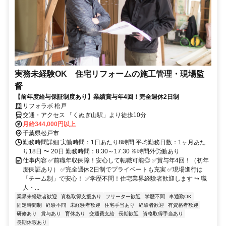
実務未経験OK 住宅リフォームの施工管理・現場監
督
【前年度給与保証制度あり】業績賞与年4回！完全週休2日制
リフォラボ 松戸
交通・アクセス 「くぬぎ山駅」より徒歩10分
月給344,000円以上
千葉県松戸市
勤務時間詳細 実働時間：1日あたり8時間 平均勤務日数：1ヶ月あた
り18日 〜 20日 勤務時間：8:30～17:30 ※時間外労働あり
仕事内容 ✅前職年収保障！安心して転職可能◎ ✅賞与年4回！（初年
度保証あり） ✅完全週休2日制でプライベートも充実 ✅現場進行は
「チーム制」で安心！ ✅学歴不問！住宅業界経験者歓迎します ↪ 職
人・...
業界未経験者歓迎
資格取得支援あり
フリーター歓迎
学歴不問
車通勤OK
固定時間制
経験不問
未経験者歓迎
住宅手当あり
経験者歓迎
有資格者歓迎
研修あり
賞与あり
育休あり
交通費支給
長期歓迎
資格取得手当あり
長期休暇あり