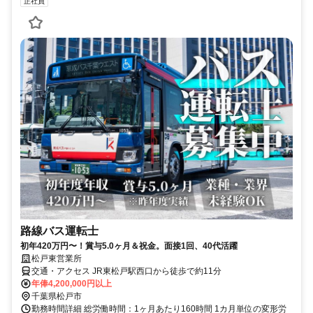
正社員
路線バス運転士
初年420万円〜！賞与5.0ヶ月＆祝金。面接1回、40代活躍
松戸東営業所
交通・アクセス JR東松戸駅西口から徒歩で約11分
年俸4,200,000円以上
千葉県松戸市
勤務時間詳細 総労働時間：1ヶ月あたり160時間 1カ月単位の変形労