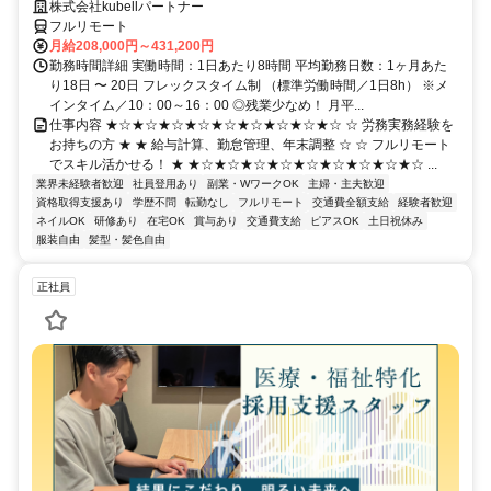
株式会社kubellパートナー
フルリモート
月給208,000円～431,200円
勤務時間詳細 実働時間：1日あたり8時間 平均勤務日数：1ヶ月あた
り18日 〜 20日 フレックスタイム制 （標準労働時間／1日8h） ※メ
インタイム／10：00～16：00 ◎残業少なめ！ 月平...
仕事内容 ★☆★☆★☆★☆★☆★☆★☆★☆★☆ ☆ 労務実務経験を
お持ちの方 ★ ★ 給与計算、勤怠管理、年末調整 ☆ ☆ フルリモート
でスキル活かせる！ ★ ★☆★☆★☆★☆★☆★☆★☆★☆★☆ ...
業界未経験者歓迎
社員登用あり
副業・WワークOK
主婦・主夫歓迎
資格取得支援あり
学歴不問
転勤なし
フルリモート
交通費全額支給
経験者歓迎
ネイルOK
研修あり
在宅OK
賞与あり
交通費支給
ピアスOK
土日祝休み
服装自由
髪型・髪色自由
正社員