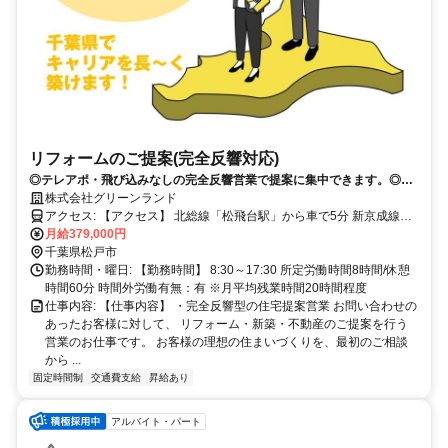
リフォームのご提案(完全反響対応)
◎テレアポ・飛び込みなしの完全反響営業で提案に集中できます。◎賞
与年4回＆前職給与保証あり！年収UPを目指せる環境です。◎年間休暇
株式会社グリーンランド
126日以上＆完全週休2日制で働きやすさも充実！
アクセス: 【アクセス】 北総線「松飛台駅」から車で5分 新京成線
「くぬぎ山駅」から車で5分 その他にも、新船橋・幕張・松戸・柏・
月給379,000円
八千代・四街道・成田にも支店あり
千葉県松戸市
勤務時間・曜日: 【勤務時間】 8:30～17:30 所定労働時間8時間/休憩
時間60分 時間外労働有無：有 ※月平均残業時間20時間程度
仕事内容: 【仕事内容】 ・完全反響型の住宅提案営業 お問い合わせの
あったお客様に対して、 リフォーム・新築・不動産のご提案を行う
営業のお仕事です。 お客様の理想の住まいづくりを、最初のご相談
から ...
固定時間制
交通費支給
昇給あり
アルバイト・パート