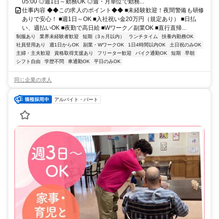
05:00 ◎週1日～勤務OK ◎週・月単位で勤務...
仕事内容 ◆◆この求人のポイント◆◆ ■未経験歓迎！夜間警備も研修
ありで安心！ ■週1日～OK ■入社祝い金20万円（規定あり） ■日払
い、週払いOK ■夜勤で高日給 ■Wワーク／副業OK ■直行直帰...
制服あり
業界未経験者歓迎
短期（3ヵ月以内）
ランチタイム
扶養内勤務OK
社員登用あり
週1日からOK
副業・WワークOK
1日4時間以内OK
土日祝のみOK
主婦・主夫歓迎
資格取得支援あり
フリーター歓迎
バイク通勤OK
短期
早朝
シフト自由
学歴不問
車通勤OK
平日のみOK
同じ企業の求人
アルバイト・パート