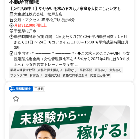
不動産営業職
【女性活躍中！】やりがいを求める方も／家庭を大切にしたい方も
大東建託株式会社 松戸支店
交通・アクセス JR東松戸駅 徒歩4分
月給312,000円以上
千葉県松戸市
勤務時間詳細 実働時間：1日あたり7時間30分 平均勤務日数：1ヶ月
あたり21日 〜 24日 ★コアタイム 11:30～15:30 ★平均残業時間は月
38h
仕事内容 ◦＊◦─────◦＊◦─────◦＊◦ ◆この求人のここがPOINT ✨女
性活躍推進企業（女性管理職比率を 6.5％から2027年4月には8.0％以
上へ） ✨女性営業トレーナー制度有 ...
業界未経験者歓迎
資格取得支援あり
転勤なし
経験不問
研修あり
賞与あり
ブランクOK
育休あり
交通費支給
資格取得手当あり
友達と応募OK
正社員