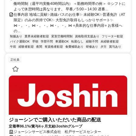
働時間制（週平均実働40時間以内） ＜勤務時間帯の例＞ ※シフトに
よって休憩時間は異なります。 早番／5:00～14:30 遅番...
仕事内容 地域に貢献✨路線バスのお仕事✨ 未経験OK✨普通免許（AT
限定）のみの所持でOK✨ 大型免許取得もしっかりサポート✨
⋈・。・。⋈・。・。⋈・。・。⋈ ⭐具体的な仕事内容⭐ お客様へ
の...
制服あり
業界未経験者歓迎
変形労働時間制
資格取得支援あり
フリーター歓迎
バイク通勤OK
早朝
学歴不問
車通勤OK
転勤なし
経験不問
未経験者歓迎
午前
経験者歓迎
夜間
有資格者歓迎
食費補助あり
研修あり
夕方
賞与あり
正社員
ジョーシンでご購入いただいた商品の配送
定着率96.1%/賞与4ヶ月支給/Joshinグループ
ジョーシンサービス株式会社 松戸サービスセンター