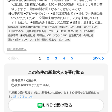
＼週1日、2日程度の勤務／ 9:00～18:00/実働8h └現場により多少前
後しますが、 勤務時間が長くなることはほとんどな...
仕事内容 ■アピールポイント ●暑さ対策万全です● 少しでも快適に働
いていただくため、 空調服支給や冷たいドリンクを支給していま
す！ 他にも... ★日勤のみ！生活リズム安定 ★週1日、週2日など選...
制服あり
業界未経験者歓迎
社員登用あり
週1日からOK
副業・WワークOK
土日祝のみOK
資格取得支援あり
フリーター歓迎
学歴不問
平日のみOK
経験不問
未経験者歓迎
即日払いOK
ブランクOK
交通費支給
長期歓迎
週2・3日からOK
シフト制
長期休暇あり
ピアスOK
同じ企業の求人
前へ
次へ
1
2
3
4
5
この条件の新着求人を受け取る
千葉県 / 松飛台駅
資格取得支援または手当あり
「LINEで受け取る」では、新着求人のほか、おすすめ情報なども配信しま
す。
詳しくはこちら
LINEで受け取る