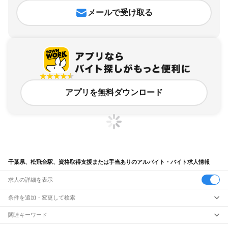
メールで受け取る
アプリを無料ダウンロード
千葉県、松飛台駅、資格取得支援または手当ありのアルバイト・バイト求人情報
求人の詳細を表示
条件を追加・変更して検索
市区町村を追加・変更
関連キーワード
完全在宅ワーク 全国
シール貼り 在宅
現在地周辺
ガチャガチャ
犬カフェ
千葉県