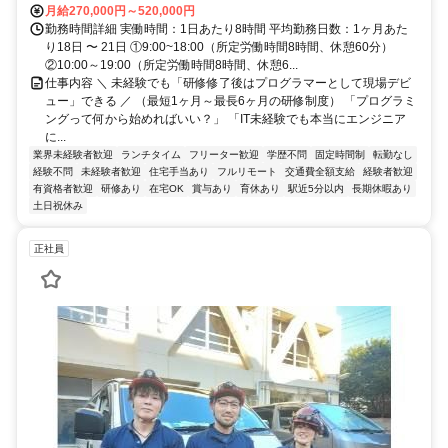
月給270,000円～520,000円
勤務時間詳細 実働時間：1日あたり8時間 平均勤務日数：1ヶ月あた
り18日 〜 21日 ①9:00~18:00（所定労働時間8時間、休憩60分）
②10:00～19:00（所定労働時間8時間、休憩6...
仕事内容 ＼ 未経験でも「研修修了後はプログラマーとして現場デビ
ュー」できる ／ （最短1ヶ月～最長6ヶ月の研修制度） 「プログラミ
ングって何から始めればいい？」 「IT未経験でも本当にエンジニア
に...
業界未経験者歓迎
ランチタイム
フリーター歓迎
学歴不問
固定時間制
転勤なし
経験不問
未経験者歓迎
住宅手当あり
フルリモート
交通費全額支給
経験者歓迎
有資格者歓迎
研修あり
在宅OK
賞与あり
育休あり
駅近5分以内
長期休暇あり
土日祝休み
正社員