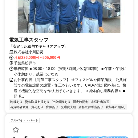
電気工事スタッフ
「安定した給与でキャリアアップ」
株式会社小川防災
月給286,000円～505,000円
千葉県松戸市
勤務時間 ■ 08:00～18:00（実働8時間／休憩1時間） ■ 午前・午後に
小休憩あり、残業は少なめ
お仕事内容 【電気工事スタッフ】 オフィスビルや商業施設、公共施
設での電気設備の設置・施工を行います。 CADや設計図を基に、快
適で機能的な空間を作り上げていきます。 ＜具体的な業務内容＞ ■
照明...
制服あり
資格取得支援あり
社会保険あり
固定時間制
未経験者歓迎
有資格者歓迎
賞与あり
育休あり
交通費支給
資格取得手当あり
賞与年2回あり
アルバイト・パート