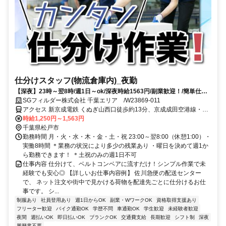
仕分けスタッフ(物流倉庫内)_夜勤
【深夜】23時～翌8時/週1日～ok/深夜時給1563円/副業歓迎！/簡単仕分
け作業！
SGフィルダー株式会社 千葉エリア /W23869-011
アクセス 新京成電鉄 くぬぎ山西口徒歩約13分、京成成田空港線・北
総鉄道線 松飛台徒歩約16分、京成成田空港線・北総鉄道線 大町（千
時給1,250円～1,563円
葉県）徒歩約16分 新京成線：くぬぎ山駅、北総線：松飛台駅から徒
千葉県松戸市
歩15分※車・バイク・自転車通勤可能
勤務時間 月・火・水・木・金・土・祝 23:00～翌8:00（休憩1:00）・
実働8時間 ＊業務の状況により多少の残業あり ・曜日を決めて週1か
ら勤務できます！ ＊土祝のみの週1日不可
仕事内容 仕分けて、ベルトコンベアに流すだけ！シンプル作業で未
経験でも安心◎ 【詳しいお仕事内容例】 佐川急便の配送センター
で、 ネット注文や街中で見かける荷物を配達先ごとに仕分けるお仕
事です。 シ...
制服あり
社員登用あり
週1日からOK
副業・WワークOK
資格取得支援あり
フリーター歓迎
バイク通勤OK
学歴不問
車通勤OK
学生歓迎
未経験者歓迎
夜間
週払いOK
即日払いOK
ブランクOK
交通費支給
長期歓迎
シフト制
深夜
履歴書不要