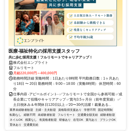
医療‧福祉特化の採用支援スタッフ
共に歩む採用支援！フルリモートでキャリアアップ！
株式会社エンブライト
フルリモート
月給220,000円～400,000円
勤務時間詳細 実働時間：1日あたり8時間 平均勤務日数：1ヶ月あた
り18日 〜 20日 勤務時間：9:00～18:00（実働8時間） 休憩時間：60
分
仕事内容 -アピールポイント- ✅フルリモートで全国から参画可能 ✅成
長企業にて役職やキャリアアップ ✅賞与3.5ヶ月分（前年度実績） ✅
土日祝休み＆年間休日120日以上 ✅20〜30代活躍！裁量ある...
業界未経験者歓迎
主婦・主夫歓迎
資格取得支援あり
学歴不問
固定時間制
転勤なし
経験不問
未経験者歓迎
フルリモート
交通費全額支給
経験者歓迎
ネイルOK
残業なし
有資格者歓迎
研修あり
在宅OK
賞与あり
ブランクOK
育休あり
交通費支給