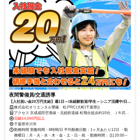
夜間警備員/交通誘導
【入社祝い金20万円支給】週1日～/未経験歓迎/学生～シニア活躍中/日払
い・週払いOK/履歴書不要！
株式会社オリエンタル警備 松戸RC(大町(千葉県))
アクセス 京成成田空港線・北総鉄道線 松飛台徒歩約10分、ＪＲ武蔵
野線 東松戸東口徒歩約26分、ＪＲ武蔵野線 市川大野徒歩約28分 (面
日給14,000円以上
接地/松戸リクルートセンター)千葉県松戸市本町２５－５ 松戸本町ビ
千葉県市川市
ル６Ｆ
勤務時間 実働時間：8時間/日 平均勤務日数：1ヶ月あたり12日 ・勤
務曜日：月・火・水・木・金・土・日・祝 ・勤務時間： [1] 20:00～