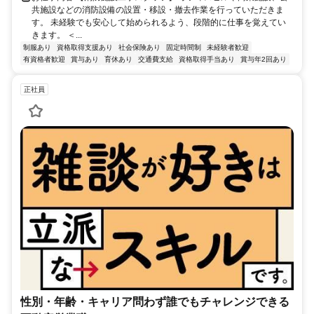
共施設などの消防設備の設置・移設・撤去作業を行っていただきま
す。 未経験でも安心して始められるよう、段階的に仕事を覚えてい
きます。 ＜...
制服あり
資格取得支援あり
社会保険あり
固定時間制
未経験者歓迎
有資格者歓迎
賞与あり
育休あり
交通費支給
資格取得手当あり
賞与年2回あり
正社員
性別・年齢・キャリア問わず誰でもチャレンジできる