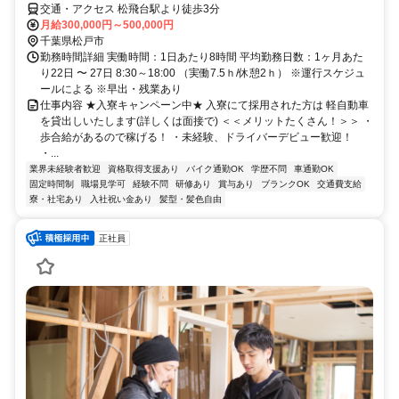
交通・アクセス 松飛台駅より徒歩3分
月給300,000円～500,000円
千葉県松戸市
勤務時間詳細 実働時間：1日あたり8時間 平均勤務日数：1ヶ月あた
り22日 〜 27日 8:30～18:00 （実働7.5ｈ/休憩2ｈ） ※運行スケジュ
ールによる ※早出・残業あり
仕事内容 ★入寮キャンペーン中★ 入寮にて採用された方は 軽自動車
を貸出しいたします(詳しくは面接で) ＜＜メリットたくさん！＞＞ ・
歩合給があるので稼げる！ ・未経験、ドライバーデビュー歓迎！
・...
業界未経験者歓迎
資格取得支援あり
バイク通勤OK
学歴不問
車通勤OK
固定時間制
職場見学可
経験不問
研修あり
賞与あり
ブランクOK
交通費支給
寮・社宅あり
入社祝い金あり
髪型・髪色自由
正社員