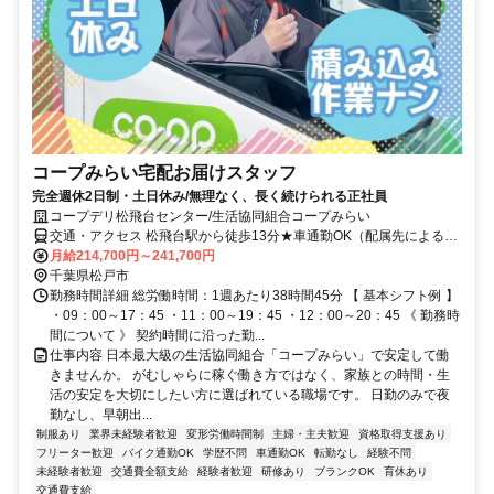
コープみらい宅配お届けスタッフ
完全週休2日制・土日休み/無理なく、長く続けられる正社員
コープデリ松飛台センター/生活協同組合コープみらい
交通・アクセス 松飛台駅から徒歩13分★車通勤OK（配属先による）
※配属先は、入職時期や各センターの人員状況を踏まえ、本人の希望
月給214,700円～241,700円
を考慮した上で、募集場所を含む通勤可能な範囲のセンターから決定
千葉県松戸市
します。
勤務時間詳細 総労働時間：1週あたり38時間45分 【 基本シフト例 】
・09：00～17：45 ・11：00～19：45 ・12：00～20：45 《 勤務時
間について 》 契約時間に沿った勤...
仕事内容 日本最大級の生活協同組合「コープみらい」で安定して働
きませんか。 がむしゃらに稼ぐ働き方ではなく、家族との時間・生
活の安定を大切にしたい方に選ばれている職場です。 日勤のみで夜
勤なし、早朝出...
制服あり
業界未経験者歓迎
変形労働時間制
主婦・主夫歓迎
資格取得支援あり
フリーター歓迎
バイク通勤OK
学歴不問
車通勤OK
転勤なし
経験不問
未経験者歓迎
交通費全額支給
経験者歓迎
研修あり
ブランクOK
育休あり
交通費支給