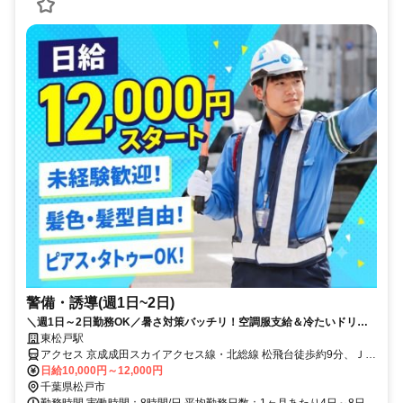
警備・誘導(週1日~2日)
＼週1日～2日勤務OK／暑さ対策バッチリ！空調服支給＆冷たいドリン
ク支給◎50代・60代活躍中【入社祝い金10万円】アルバイトでも安定収
東松戸駅
入！未経験大歓迎！★日勤のみ警備★日払いOK★残業ほぼなし
アクセス 京成成田スカイアクセス線・北総線 松飛台徒歩約9分、ＪＲ
武蔵野線 東松戸東口徒歩約13分、ＪＲ武蔵野線 東松戸東口徒歩約13
日給10,000円～12,000円
分 東松戸駅近く
千葉県松戸市
勤務時間 実働時間：8時間/日 平均勤務日数：1ヶ月あたり4日～8日