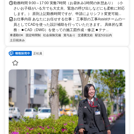
勤務時間 9:00～17:00 実働7時間（お昼休み1時間の休憩あり） （小
さいお子様がいる方でも大丈夫、緊急の呼び出しなどにも柔軟に対応
します。） 原則上記勤務時間ですが、申請によりシフト変更可能...
お仕事内容 あなたにお任せする仕事： 工事部の工事Assistチームの一
員としてCADを使った設計補助を行っていただきます。 具体的な業
務： ■ CAD（DWG）を使っての施工図作成・修正 ■ テナ...
車通勤OK
固定時間制
社会保険完備
賞与あり
交通費支給
駅近5分以内
土日祝休み
正社員