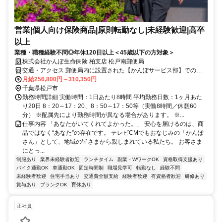
営業|個人向け保険商品|原則転勤なし|未経験歓迎|高卒
以上
業種・職種経験不問◎年休120日以上＜45歳以下の方対象＞
株式会社かんぽ生命保険 柏支店 松戸南郵便局
交通・アクセス 郵便局内に設置された【かんぽサービス部】での勤
務となります
月給256,800円～310,350円
千葉県松戸市
勤務時間詳細 実働時間：1日あたり8時間 平均勤務日数：1ヶ月あた
り20日 8：20～17：20、8：50～17：50等（実働8時間／休憩60
分） ※配属先により勤務時間が異なる場合があります。 ※...
仕事内容 「あなたがいてくれてよかった。」 安心を届けるのは、商
品ではなく“あなた”の存在です。 テレビCMでもおなじみの「かんぽ
さん」として、地域の皆さまから親しまれている私たち。 お客さま
にとっ...
制服あり
業界未経験者歓迎
ランチタイム
副業・WワークOK
資格取得支援あり
バイク通勤OK
車通勤OK
固定時間制
職場見学可
転勤なし
経験不問
未経験者歓迎
住宅手当あり
交通費全額支給
経験者歓迎
有資格者歓迎
研修あり
賞与あり
ブランクOK
育休あり
正社員