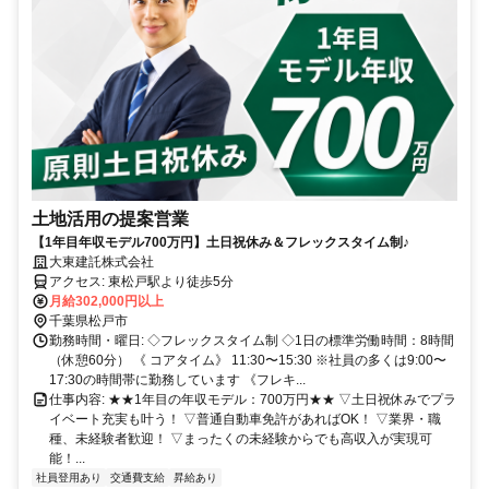
土地活用の提案営業
【1年目年収モデル700万円】土日祝休み＆フレックスタイム制♪
大東建託株式会社
アクセス: 東松戸駅より徒歩5分
月給302,000円以上
千葉県松戸市
勤務時間・曜日: ◇フレックスタイム制 ◇1日の標準労働時間：8時間
（休憩60分） 《 コアタイム》 11:30〜15:30 ※社員の多くは9:00〜
17:30の時間帯に勤務しています 《フレキ...
仕事内容: ★★1年目の年収モデル：700万円★★ ▽土日祝休みでプラ
イベート充実も叶う！ ▽普通自動車免許があればOK！ ▽業界・職
種、未経験者歓迎！ ▽まったくの未経験からでも高収入が実現可
能！...
社員登用あり
交通費支給
昇給あり