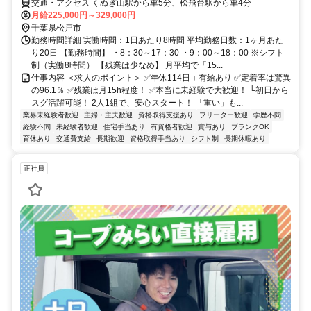
交通・アクセス くぬぎ山駅から車5分、松飛台駅から車4分
月給225,000円～329,000円
千葉県松戸市
勤務時間詳細 実働時間：1日あたり8時間 平均勤務日数：1ヶ月あた
り20日 【勤務時間】 ・8：30～17：30 ・9：00～18：00 ※シフト
制（実働8時間） 【残業は少なめ】 月平均で「15...
仕事内容 ＜求人のポイント＞ ✅年休114日＋有給あり ✅定着率は驚異
の96.1％ ✅残業は月15h程度！ ✅本当に未経験で大歓迎！ └初日から
スグ活躍可能！ 2人1組で、安心スタート！ 「重い」も...
業界未経験者歓迎
主婦・主夫歓迎
資格取得支援あり
フリーター歓迎
学歴不問
経験不問
未経験者歓迎
住宅手当あり
有資格者歓迎
賞与あり
ブランクOK
育休あり
交通費支給
長期歓迎
資格取得手当あり
シフト制
長期休暇あり
正社員