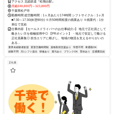
アクセス 北総鉄道『松飛台駅』
月給248,800円～323,800円
千葉県松戸市
勤務時間 総労働時間：1ヶ月あたり174時間 シフトサイクル：1ヶ月
■7:30～17:30(休憩90分) ※月50時間程度の残業あり ※残業代：1分
単位で支給
仕事内容 【セールスドライバーのお仕事紹介♪】 地元で正社員として
働きたい方を積極採用中◎ 【PRポイント】 ・地元で安定して働ける
正社員募集◎ 担当エリアに根ざし、地域の物流を支えるやりがいの
ある...
業界未経験者歓迎
変形労働時間制
資格取得支援あり
学歴不問
車通勤OK
経験不問
月1シフト提出
研修あり
賞与あり
ブランクOK
育休あり
交通費支給
正社員