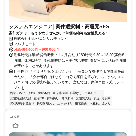
システムエンジニア│案件選択制・高還元SES
案件ガチャ、もうやめませんか。“単価も給与も全部見える”
株式会社セルバコンサルティング
フルリモート
月給480,000円～960,000円
勤務時間詳細 総労働時間：1ヶ月あたり160時間 9:30～18:30(実働8
時間、休憩1時間) ※残業時間は月平均6.5時間 ※案件により勤務時間
が変わることがあります
仕事内容 「今より年収を上げたい」 「モダンな案件で市場価値を高
めたい」 「会社都合ではなく、自分で案件を選びたい」 そんなエン
ジニア向けの環境を整えています。 当社では、案件単価・給与テー
ブルを...
副業・WワークOK
学歴不問
固定時間制
転勤なし
フルリモート
交通費全額支給
在宅OK
賞与あり
育休あり
交通費支給
駅近5分以内
資格取得手当あり
長期休暇あり
土日祝休み
服装自由
入社祝い金あり
正社員