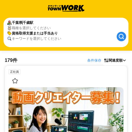
千葉県
千歳駅
職種を選択してください
資格取得支援または手当あり
キーワードを選択してください
179件
条件保存
関連度順
正社員