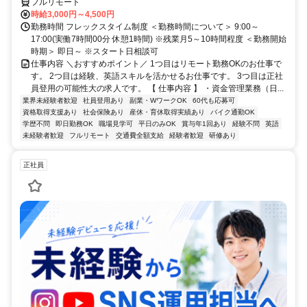
フルリモート
時給3,000円～4,500円
勤務時間 フレックスタイム制度 ＜勤務時間について＞ 9:00～
17:00(実働7時間00分 休憩1時間) ※残業月5～10時間程度 ＜勤務開始
時期＞ 即日～ ※スタート日相談可
仕事内容 ＼おすすめポイント／ 1つ目はリモート勤務OKのお仕事で
す。 2つ目は経験、英語スキルを活かせるお仕事です。 3つ目は正社
員登用の可能性大の求人です。 【 仕事内容 】 ・資金管理業務（日...
業界未経験者歓迎
社員登用あり
副業・WワークOK
60代も応募可
資格取得支援あり
社会保険あり
産休・育休取得実績あり
バイク通勤OK
学歴不問
即日勤務OK
職場見学可
平日のみOK
賞与年1回あり
経験不問
英語
未経験者歓迎
フルリモート
交通費全額支給
経験者歓迎
研修あり
正社員