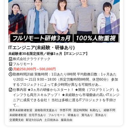
ITエンジニア(未経験・研修あり)
未経験者30名限定採用／研修3ヵ月【ITエンジニア】
株式会社クラウドテック
フルリモート
月給250,000円～500,000円
勤務時間詳細 実働時間：1日あたり8時間 平均勤務日数：1ヶ月あた
り20日 〜 21日 9:00～18:00（所定労働時間8時間、休憩60分） 参加
するプロジェクトによって多少時間が異なる可能性があ...
仕事内容 ★3ヵ月の研修からスタート！ ★開発（プログラミング）も
インフラも両方スキルアップ！ ★未経験から市場価値の高いITエンジ
ニアに成長できる会社！ 当社は多岐に渡るITプロジェクトを手掛け
て...
業界未経験者歓迎
資格取得支援あり
学歴不問
固定時間制
転勤なし
経験不問
未経験者歓迎
住宅手当あり
フルリモート
研修あり
賞与あり
育休あり
交通費支給
駅近5分以内
土日祝休み
服装自由