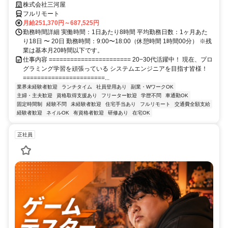
株式会社三河屋
フルリモート
月給251,370円～687,525円
勤務時間詳細 実働時間：1日あたり8時間 平均勤務日数：1ヶ月あた
り18日 〜 20日 勤務時間：9:00〜18:00（休憩時間 1時間00分） ※残
業は基本月20時間以下です。
仕事内容 ======================= 20−30代活躍中！ 現在、プロ
グラミング学習を頑張っている システムエンジニアを目指す皆様！
=======================...
業界未経験者歓迎
ランチタイム
社員登用あり
副業・WワークOK
主婦・主夫歓迎
資格取得支援あり
フリーター歓迎
学歴不問
車通勤OK
固定時間制
経験不問
未経験者歓迎
住宅手当あり
フルリモート
交通費全額支給
経験者歓迎
ネイルOK
有資格者歓迎
研修あり
在宅OK
正社員