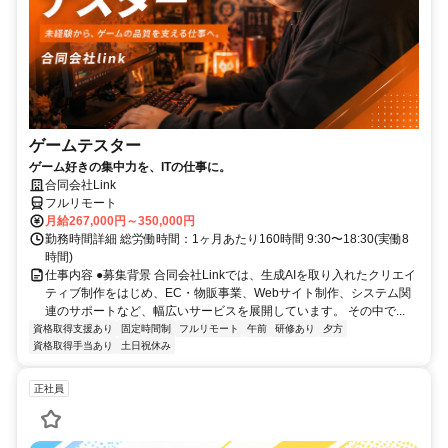
ゲームテスター
ゲーム好きの集中力を、ITの仕事に。
合同会社Link
フルリモート
月給267,000円～350,000円
勤務時間詳細 総労働時間：1ヶ月あたり160時間 9:30〜18:30(実働8
時間)
仕事内容 ●募集背景 合同会社Linkでは、生成AIを取り入れたクリエイ
ティブ制作をはじめ、EC・物販事業、Webサイト制作、システム関
連のサポートなど、幅広いサービスを展開しています。 その中で...
資格取得支援あり
固定時間制
フルリモート
午前
研修あり
夕方
資格取得手当あり
土日祝休み
正社員