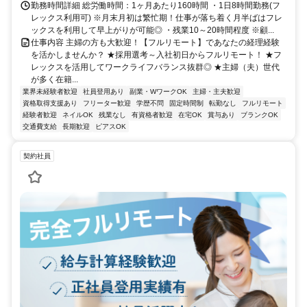
勤務時間詳細 総労働時間：1ヶ月あたり160時間 ・1日8時間勤務(フ
レックス利用可) ※月末月初は繁忙期！仕事が落ち着く月半ばはフレ
ックスを利用して早上がりが可能◎ ・残業10～20時間程度 ※顧...
仕事内容 主婦の方も大歓迎！【フルリモート】であなたの経理経験
を活かしませんか？ ★採用選考～入社初日からフルリモート！ ★フ
レックスを活用してワークライフバランス抜群◎ ★主婦（夫）世代
が多く在籍...
業界未経験者歓迎
社員登用あり
副業・WワークOK
主婦・主夫歓迎
資格取得支援あり
フリーター歓迎
学歴不問
固定時間制
転勤なし
フルリモート
経験者歓迎
ネイルOK
残業なし
有資格者歓迎
在宅OK
賞与あり
ブランクOK
交通費支給
長期歓迎
ピアスOK
契約社員