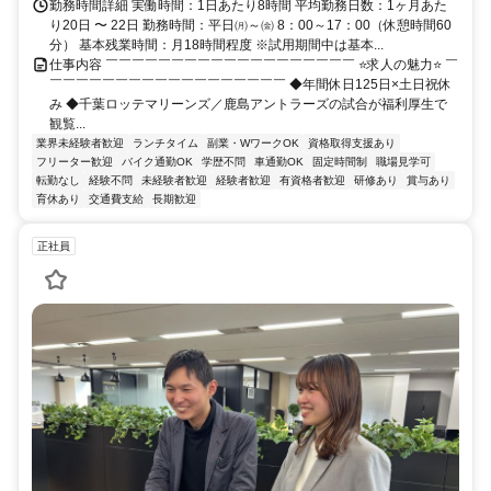
勤務時間詳細 実働時間：1日あたり8時間 平均勤務日数：1ヶ月あた
り20日 〜 22日 勤務時間：平日㈪～㈮ 8：00～17：00（休憩時間60
分） 基本残業時間：月18時間程度 ※試用期間中は基本...
仕事内容 ￣￣￣￣￣￣￣￣￣￣￣￣￣￣￣￣￣￣￣ ⭐求人の魅力⭐ ￣
￣￣￣￣￣￣￣￣￣￣￣￣￣￣￣￣￣￣ ◆年間休日125日×土日祝休
み ◆千葉ロッテマリーンズ／鹿島アントラーズの試合が福利厚生で
観覧...
業界未経験者歓迎
ランチタイム
副業・WワークOK
資格取得支援あり
フリーター歓迎
バイク通勤OK
学歴不問
車通勤OK
固定時間制
職場見学可
転勤なし
経験不問
未経験者歓迎
経験者歓迎
有資格者歓迎
研修あり
賞与あり
育休あり
交通費支給
長期歓迎
正社員