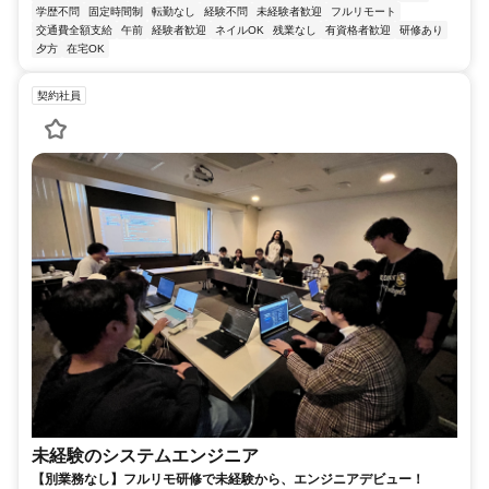
学歴不問
固定時間制
転勤なし
経験不問
未経験者歓迎
フルリモート
交通費全額支給
午前
経験者歓迎
ネイルOK
残業なし
有資格者歓迎
研修あり
夕方
在宅OK
契約社員
未経験のシステムエンジニア
【別業務なし】フルリモ研修で未経験から、エンジニアデビュー！