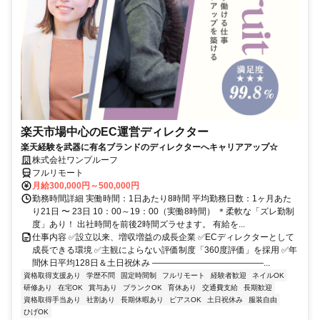
楽天市場中心のEC運営ディレクター
楽天経験を武器に有名ブランドのディレクターへキャリアアップ☆
株式会社ワンプルーフ
フルリモート
月給300,000円～500,000円
勤務時間詳細 実働時間：1日あたり8時間 平均勤務日数：1ヶ月あた
り21日 〜 23日 10：00～19：00（実働8時間） ＊柔軟な「ズレ勤制
度」あり！ 出社時間を前後2時間ズラせます。 有給を...
仕事内容 ✅設立以来、増収増益の成長企業 ✅ECディレクターとして
成長できる環境 ✅主観によらない評価制度「360度評価」を採用 ✅年
間休日平均128日＆土日祝休み ―――――――――――――...
資格取得支援あり
学歴不問
固定時間制
フルリモート
経験者歓迎
ネイルOK
研修あり
在宅OK
賞与あり
ブランクOK
育休あり
交通費支給
長期歓迎
資格取得手当あり
社割あり
長期休暇あり
ピアスOK
土日祝休み
服装自由
ひげOK