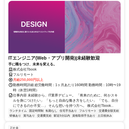
ITエンジニア(Web・アプリ開発)|未経験歓迎
手に職をつけ、未来を変える。
株式会社Tbook
フルリモート
月給250,000円以上
勤務時間詳細 総労働時間：1ヶ月あたり160時間 勤務時間：10時〜19
時（休憩1時間）
仕事内容 未経験から、IT業界デビュー。 「将来のために、何かスキ
ルを身につけたい」 「もっと自由な働き方をしたい」 「でも、自分
にできるのか不安…」 そんな想いを持つ方へ。 株式会社Tbook...
ランチタイム
固定時間制
転勤なし
住宅手当あり
フルリモート
交通費全額支給
研修あり
賞与あり
交通費支給
駅近5分以内
資格取得手当あり
土日祝休み
正社員