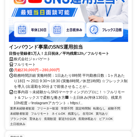
インバウンド事業のSNS運用担当
目指せ登録者1万人！土日祝休／平均残業12h／フルリモート
株式会社ジャパゲート
フルリモート
月給230,000円～280,000円
勤務時間詳細 実働時間：1日あたり8時間 平均勤務日数：1ヶ月あた
り18日 〜 20日 9:30〜18:30 (実働8時間／休憩1時間) ☆フレックス制
を導入 (出退勤を30分まで前後させることが...
仕事内容 ✨未経験からSNSマーケティングのプロに！ ✨フルリモー
ト＆フレックスで柔軟な働き方🏢 ✨土日休み(年休130日)、残業月
10h程度 ✅Instagramアカウント ↓ https:/...
業界未経験者歓迎
フリーター歓迎
学歴不問
固定時間制
転勤なし
経験不問
未経験者歓迎
フルリモート
ネイルOK
残業なし
在宅OK
賞与あり
ブランクOK
育休あり
長期歓迎
駅近5分以内
長期休暇あり
ピアスOK
土日祝休み