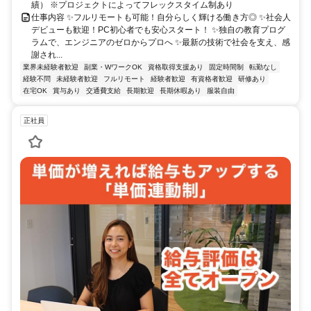
績） ※プロジェクトによってフレックスタイム制あり
仕事内容 ✨フルリモートも可能！自分らしく輝ける働き方◎ ✨社会人
デビューも歓迎！PC初心者でも安心スタート！ ✨独自の教育プログ
ラムで、エンジニアのゼロからプロへ ✨最新の技術で社会を支え、感
謝され...
業界未経験者歓迎
副業・WワークOK
資格取得支援あり
固定時間制
転勤なし
経験不問
未経験者歓迎
フルリモート
経験者歓迎
有資格者歓迎
研修あり
在宅OK
賞与あり
交通費支給
長期歓迎
長期休暇あり
服装自由
正社員