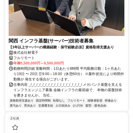
関西 インフラ基盤(サーバー)技術者募集
【3年以上サーバーの構築経験・保守経験必須】資格取得支援あり
株式会社林電子
フルリモート
年俸5,500,000円～6,500,000円
勤務時間詳細 実働時間：1日あたり8時間 平均勤務日数：1ヶ月あた
り19日 〜 20日 ⏰9:00～18:00（休憩60分） ※案件状況により時間外
勤務が 発生する場合がございます。
仕事内容 _/_/_/_/_/_/_/_/_/_/_/_/_/_/_/_/_/_/ メガバンク基盤を支える
インフラエンジニア募集 金融インフラの最前線で、 本物の基盤技術
を磨きませんか。 当社...
資格取得支援あり
固定時間制
転勤なし
フルリモート
経験者歓迎
研修あり
賞与あり
育休あり
交通費支給
土日祝休み
ひげOK
髪型・髪色自由
正社員