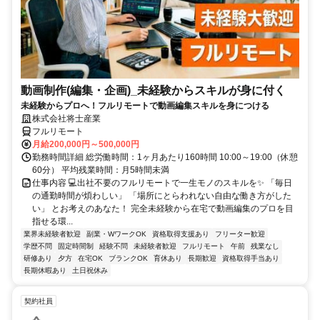
動画制作(編集・企画)_未経験からスキルが身に付く
未経験からプロへ！フルリモートで動画編集スキルを身につける
株式会社将士産業
フルリモート
月給200,000円～500,000円
勤務時間詳細 総労働時間：1ヶ月あたり160時間 10:00～19:00（休憩
60分） 平均残業時間：月5時間未満
仕事内容 💻出社不要のフルリモートで一生モノのスキルを✨ 「毎日
の通勤時間が煩わしい」 「場所にとらわれない自由な働き方がした
い」 とお考えのあなた！ 完全未経験から在宅で動画編集のプロを目
指せる環...
業界未経験者歓迎
副業・WワークOK
資格取得支援あり
フリーター歓迎
学歴不問
固定時間制
経験不問
未経験者歓迎
フルリモート
午前
残業なし
研修あり
夕方
在宅OK
ブランクOK
育休あり
長期歓迎
資格取得手当あり
長期休暇あり
土日祝休み
契約社員