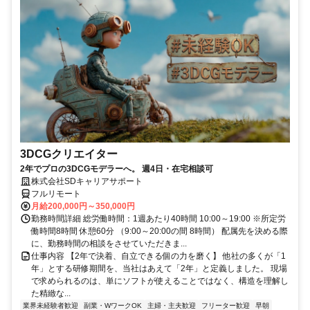
3DCGクリエイター
2年でプロの3DCGモデラーへ。 週4日・在宅相談可
株式会社SDキャリアサポート
フルリモート
月給200,000円～350,000円
勤務時間詳細 総労働時間：1週あたり40時間 10:00～19:00 ※所定労
働時間8時間 休憩60分 （9:00～20:00の間 8時間） 配属先を決める際
に、勤務時間の相談をさせていただきま...
仕事内容 【2年で決着、自立できる個の力を磨く】 他社の多くが「1
年」とする研修期間を、当社はあえて「2年」と定義しました。 現場
で求められるのは、単にソフトが使えることではなく、構造を理解し
た精緻な...
業界未経験者歓迎
副業・WワークOK
主婦・主夫歓迎
フリーター歓迎
早朝