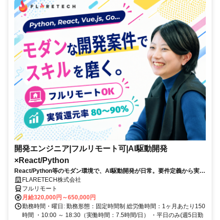
開発エンジニア|フルリモート可|AI駆動開発
×React/Python
React/Python等のモダン環境で、AI駆動開発が日常。要件定義から実装
まで幅広く、若手中心のチームでキャリアを伸ばす。残業月10h以下・
FLARETECH株式会社
年休123日・フルリモート可。
フルリモート
月給320,000円～650,000円
勤務時間・曜日: 勤務形態：固定時間制 総労働時間：1ヶ月あたり150
時間 ・10:00 ～ 18:30（実働時間：7.5時間/日） ・平日のみ(週5日勤