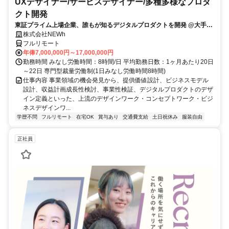
UXデザイナー/サービスデザイナー/多種多様なプロダ
クト開発
東証プライム上場企業、誰もが知るデジタルプロダクトを開発 @大手町
駅
株式会社NEWh
フルリモート
年俸7,000,000円～17,000,000円
勤務時間 みなし労働時間：8時間/日 平均勤務日数：1ヶ月あたり20日
～22日 専門型裁量労働制(1日みなし労働時間8時間)
仕事内容 事業領域の機会発見から、提供価値設計、ビジネスモデル
設計、収益計画成長性検討、事業性検証、デジタルプロダクトのデザ
イン定義といった、上流のデザインワーク・コンセプトワーク・ビジ
ネスデザインワ...
学歴不問
フルリモート
在宅OK
賞与あり
交通費支給
土日祝休み
服装自由
正社員