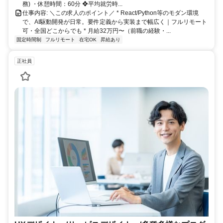
務) ・休憩時間：60分 ❖平均就労時...
仕事内容: ＼この求人のポイント／ * React/Python等のモダン環境
で、AI駆動開発が日常。要件定義から実装まで幅広く｜フルリモート
可・全国どこからでも * 月給32万円〜（前職の経験・...
固定時間制
フルリモート
在宅OK
昇給あり
正社員