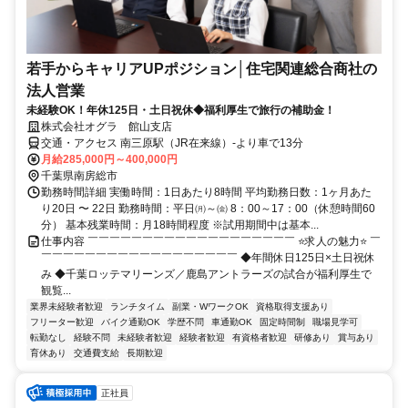
若手からキャリアUPポジション│住宅関連総合商社の
法人営業
未経験OK！年休125日・土日祝休◆福利厚生で旅行の補助金！
株式会社オグラ 館山支店
交通・アクセス 南三原駅（JR在来線）-より車で13分
月給285,000円～400,000円
千葉県南房総市
勤務時間詳細 実働時間：1日あたり8時間 平均勤務日数：1ヶ月あた
り20日 〜 22日 勤務時間：平日㈪～㈮ 8：00～17：00（休憩時間60
分） 基本残業時間：月18時間程度 ※試用期間中は基本...
仕事内容 ￣￣￣￣￣￣￣￣￣￣￣￣￣￣￣￣￣￣￣ ⭐求人の魅力⭐ ￣
￣￣￣￣￣￣￣￣￣￣￣￣￣￣￣￣￣￣ ◆年間休日125日×土日祝休
み ◆千葉ロッテマリーンズ／鹿島アントラーズの試合が福利厚生で
観覧...
業界未経験者歓迎
ランチタイム
副業・WワークOK
資格取得支援あり
フリーター歓迎
バイク通勤OK
学歴不問
車通勤OK
固定時間制
職場見学可
転勤なし
経験不問
未経験者歓迎
経験者歓迎
有資格者歓迎
研修あり
賞与あり
育休あり
交通費支給
長期歓迎
正社員