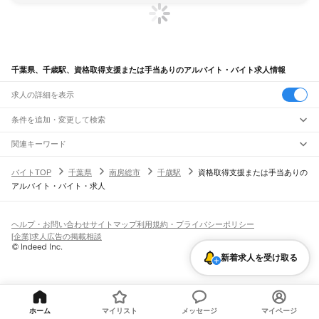
千葉県、千歳駅、資格取得支援または手当ありのアルバイト・バイト求人情報
求人の詳細を表示
条件を追加・変更して検索
市区町村を追加・変更
関連キーワード
完全在宅ワーク 全国
シール貼り 在宅
現在地周辺
ガチャガチャ
犬カフェ
千葉県
駅を追加・変更
バイトTOP
千葉県
南房総市
千歳駅
資格取得支援または手当ありの
千葉県
すべて
アルバイト・バイト・求人
千葉市
すべて
職種を追加・変更
JR武蔵野線
中央区
花見川区
稲毛区
若葉区
緑区
美浜区
南流山駅
新松戸駅
新八柱駅
東松戸駅
市川大野駅
船橋法典駅
西船橋駅
飲食・フードサービス
銚子市
市川市
船橋市
館山市
木更津市
松戸市
野田市
茂原市
成田市
佐倉市
東金市
特徴を追加・変更
飲食・フードサービス
すべて
ヘルプ・お問い合わせ
サイトマップ
利用規約・プライバシーポリシー
JR中央・総武線
旭市
習志野市
柏市
勝浦市
市原市
流山市
八千代市
我孫子市
鴨川市
鎌ケ谷市
ホールスタッフ
キッチンスタッフ
皿洗い・洗い場
精肉・鮮魚加工
給食調理
人気
[企業]求人広告の掲載相談
市川駅
本八幡駅
下総中山駅
西船橋駅
船橋駅
東船橋駅
津田沼駅
幕張本郷駅
幕張駅
君津市
富津市
浦安市
四街道市
袖ケ浦市
八街市
印西市
白井市
富里市
南房総市
雇用形態を追加・変更
パン屋（ベーカリー）
フードカウンター販売員
バー（BAR）・バーテンダー
日払いOK
高校生歓迎
学生歓迎
深夜の仕事
髪型・髪色自由
ひげOK
ネイルOK
新検見川駅
稲毛駅
西千葉駅
千葉駅
匝瑳市
香取市
山武市
いすみ市
大網白里市
印旛郡
香取郡
山武郡
長生郡
夷隅郡
飲食店補助（開店・閉店準備）
飲食店（店長・マネージャー）
新着求人を受け取る
ピアスOK
アルバイト・パート
履歴書不要
オープニングスタッフ
留学生・外国人活躍中
安房郡
都道府県を変更
営業・販売
JR総武本線
勤務期間
正社員
市川駅
船橋駅
津田沼駅
稲毛駅
千葉駅
東千葉駅
都賀駅
四街道駅
物井駅
佐倉駅
営業・販売
すべて
短期
契約社員
単発・1日OK
長期
期間限定（春夏冬休み等）
南酒々井駅
榎戸駅
八街駅
日向駅
成東駅
松尾駅
横芝駅
飯倉駅
八日市場駅
干潟駅
旭駅
営業
テレフォンアポインター（テレアポ）
ルートセールス
コンビニ
シフト
派遣社員
飯岡駅
倉橋駅
猿田駅
松岸駅
銚子駅
フードカウンター販売員
アパレル
家電量販店・携帯販売（携帯ショップ）
土日祝のみOK
業務委託
平日のみOK
週1日からOK
週2・3日からOK
週4日以上OK
ホーム
マイリスト
メッセージ
マイページ
販売店（店長・マネージャー）
その他販売