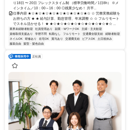
り18日 〜 20日 フレックスタイム制 （標準労働時間／1日8h） ※メ
インタイム／10：00～16：00 ◎残業少なめ！ 月平...
仕事内容 ★☆★☆★☆★☆★☆★☆★☆★☆★☆ ☆ 労務実務経験を
お持ちの方 ★ ★ 給与計算、勤怠管理、年末調整 ☆ ☆ フルリモート
でスキル活かせる！ ★ ★☆★☆★☆★☆★☆★☆★☆★☆★☆ ...
業界未経験者歓迎
社員登用あり
副業・WワークOK
主婦・主夫歓迎
資格取得支援あり
学歴不問
転勤なし
フルリモート
交通費全額支給
経験者歓迎
ネイルOK
研修あり
在宅OK
賞与あり
交通費支給
ピアスOK
土日祝休み
服装自由
髪型・髪色自由
正社員