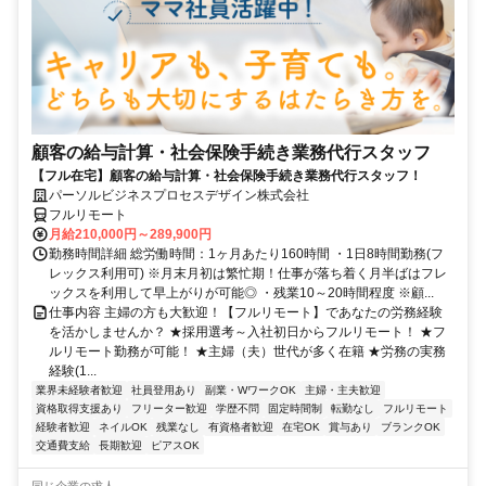
顧客の給与計算・社会保険手続き業務代行スタッフ
【フル在宅】顧客の給与計算・社会保険手続き業務代行スタッフ！
パーソルビジネスプロセスデザイン株式会社
フルリモート
月給210,000円～289,900円
勤務時間詳細 総労働時間：1ヶ月あたり160時間 ・1日8時間勤務(フ
レックス利用可) ※月末月初は繁忙期！仕事が落ち着く月半ばはフレ
ックスを利用して早上がりが可能◎ ・残業10～20時間程度 ※顧...
仕事内容 主婦の方も大歓迎！【フルリモート】であなたの労務経験
を活かしませんか？ ★採用選考～入社初日からフルリモート！ ★フ
ルリモート勤務が可能！ ★主婦（夫）世代が多く在籍 ★労務の実務
経験(1...
業界未経験者歓迎
社員登用あり
副業・WワークOK
主婦・主夫歓迎
資格取得支援あり
フリーター歓迎
学歴不問
固定時間制
転勤なし
フルリモート
経験者歓迎
ネイルOK
残業なし
有資格者歓迎
在宅OK
賞与あり
ブランクOK
交通費支給
長期歓迎
ピアスOK