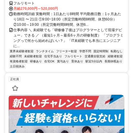
フルリモート
月給270,000円～520,000円
勤務時間詳細 実働時間：1日あたり8時間 平均勤務日数：1ヶ月あた
り18日 〜 21日 ①9:00~18:00（所定労働時間8時間、休憩60分）
②10:00～19:00（所定労働時間8時間、休憩6...
仕事内容 ＼ 未経験でも「研修修了後はプログラマーとして現場デビ
ュー」できる ／ （最短1ヶ月～最長6ヶ月の研修制度） 「プログラミ
ングって何から始めればいい？」 「IT未経験でも本当にエンジニア
に...
業界未経験者歓迎
ランチタイム
フリーター歓迎
学歴不問
固定時間制
転勤なし
経験不問
未経験者歓迎
住宅手当あり
フルリモート
交通費全額支給
経験者歓迎
有資格者歓迎
研修あり
在宅OK
賞与あり
育休あり
駅近5分以内
長期休暇あり
土日祝休み
正社員