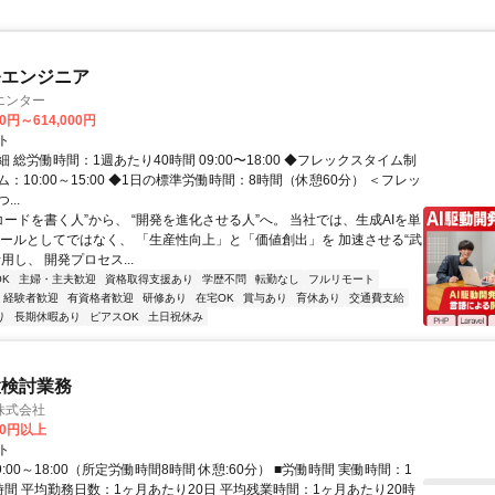
発エンジニア
エンター
00円～614,000円
ト
 総労働時間：1週あたり40時間 09:00〜18:00 ◆フレックスタイム制
：10:00～15:00 ◆1日の標準労働時間：8時間（休憩60分） ＜フレッ
..
コードを書く人”から、 “開発を進化させる人”へ。 当社では、生成AIを単
ツールとしてではなく、 「生産性向上」と「価値創出」を 加速させる“武
用し、 開発プロセス...
K
主婦・主夫歓迎
資格取得支援あり
学歴不問
転勤なし
フルリモート
経験者歓迎
有資格者歓迎
研修あり
在宅OK
賞与あり
育休あり
交通費支給
り
長期休暇あり
ピアスOK
土日祝休み
置検討業務
株式会社
60円以上
ト
9:00～18:00（所定労働時間8時間 休憩:60分） ■労働時間 実働時間：1
時間 平均勤務日数：1ヶ月あたり20日 平均残業時間：1ヶ月あたり20時