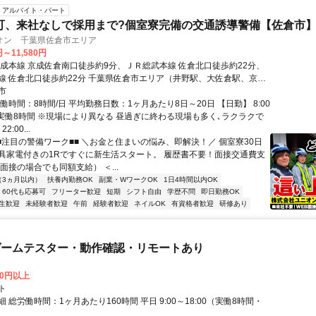
アルバイト・パート
可、来社なしで採用まで?個室寮完備の交通誘導警備【佐倉市
オン 千葉県佐倉市エリア
円～11,580円
京成本線 京成佐倉南口徒歩約9分、ＪＲ総武本線 佐倉北口徒歩約22分、
線 佐倉北口徒歩約22分 千葉県佐倉市エリア（井野駅、大佐倉駅、京成
成佐倉駅、公園駅、佐倉駅、志津駅、女子大駅等）
市
働時間：8時間/日 平均勤務日数：1ヶ月あたり8日～20日 【日勤】 8:00
 ※実働8時間 ※現場により異なる 昼過ぎに終わる現場も多く､ラクラクで
2:00...
■■注目の警備ワーク■■ ＼お金と住まいの悩み、即解決！／ 個室寮30日
具家電付きの1Rですぐに新生活スタート。 履歴書不要！面接交通費支
面接の場合でも同額支給） ＜...
（3ヵ月以内）
扶養内勤務OK
副業・WワークOK
1日4時間以内OK
60代も応募可
フリーター歓迎
短期
シフト自由
学歴不問
即日勤務OK
生歓迎
未経験者歓迎
午前
経験者歓迎
ネイルOK
有資格者歓迎
研修あり
ゲームテスター・動作確認・リモートあり
00円以上
ト
 総労働時間：1ヶ月あたり160時間 平日 9:00～18:00（実働8時間・
）