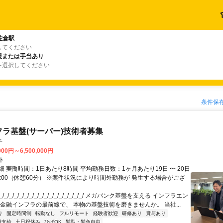
佐倉駅
してください
援または手当あり
を選択してください
条件保
フラ基盤(サーバー)技術者募集
子
000円～6,500,000円
ト
 実働時間：1日あたり8時間 平均勤務日数：1ヶ月あたり19日 〜 20日
18:00（休憩60分） ※案件状況により時間外勤務が 発生する場合がござ
/_/_/_/_/_/_/_/_/_/_/_/_/_/_/_/_/ メガバンク基盤を支える インフラエン
 金融インフラの最前線で、 本物の基盤技術を磨きませんか。 当社...
り
固定時間制
転勤なし
フルリモート
経験者歓迎
研修あり
賞与あり
費支給
土日祝休み
ひげOK
髪型・髪色自由