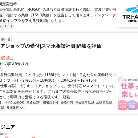
所定労働時...
 携帯電話基地局（4G/5G）の新設や設備増設を行う際に、電波品質や設
査・検討する業務（TSSR業務）を担当しして頂きます。デスクワーク
通信インフラを支える技術職になりま...
ルリモート
正社員
アショップの受付|スマホ相談社員|経験を評価
00円以上
セス 駅近5分以内
市
細 総労働時間：1ヶ月あたり168時間 シフト制 1日あたりの実働時間：
日 シフト例 ・9時30分～18時30分 ・10時15分～19時15分
《仕事内容》 大手キャリアショップにて、受付対応やスマートフォンに
ご相談対応をお任せします。 これまでの携帯販売・接客経験を活か
として即戦力で活躍できる環境です。 経験...
迎
バイク通勤OK
車通勤OK
職場見学可
経験不問
未経験者歓迎
経験者歓迎
ト制
長期休暇あり
ンジニア
omm