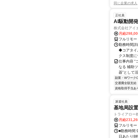
同じ企業の求人
正社員
AI駆動開
株式会社アイ
月給298,0
フルリモー
勤務時間詳細
◆コアタイム
クス制度につ.
仕事内容 “
なる 補助
器”として活
副業・WワークO
交通費全額支給
資格取得手当あ
派遣社員
基地局設
トライアロー
月給231,2
フルリモー
■勤務時間 
日あたり8