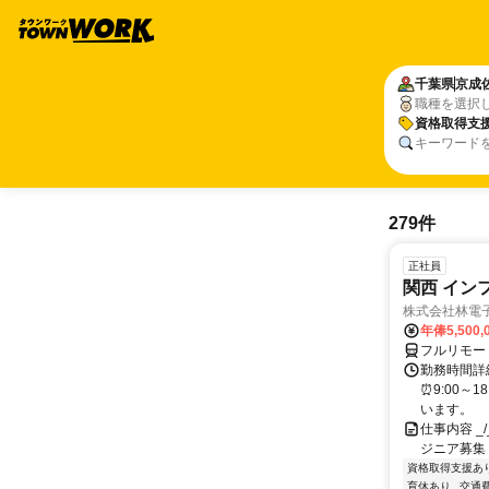
千葉県
京成
職種を選択
資格取得支
キーワード
279件
正社員
関西 イン
株式会社林電
年俸5,500,
フルリモー
勤務時間詳細
⏰9:00～
います。
仕事内容 _/_
ジニア募集
資格取得支援あ
育休あり
交通