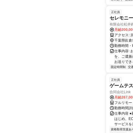
正社員
セレモニース
有限会社松井
月給200,0
千葉県佐倉
勤務時間・曜日
仕事内容:
を、ご遺族
お送りでき
固定時間制
交
正社員
ゲームテ
合同会社Link
月給267,0
フルリモー
勤務時間詳細
仕事内容 
はじめ、E
サービスを展
資格取得支援あ