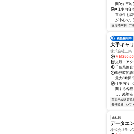
間0分 平均
■仕事内容
置条件を調
が中心で、
固定時間制
フ
大手キャリ
株式会社三樂
月給250,0
交通・アク
千葉県佐倉
勤務時間詳
最大8時間/
仕事内容 
関する各種
し、経験者
業界未経験者歓
長期歓迎
シフ
正社員
データエ
株式会社RevC