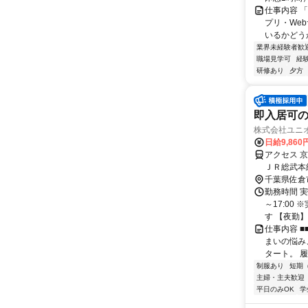
仕事内容 
プリ・We
いるかどう
業界未経験者歓
職場見学可
経
研修あり
夕方
即入居可
株式会社ユニ
日給9,860
アクセス 
ＪＲ総武本
臼井駅、京
千葉県佐倉
勤務時間 実
～17:00
す 【夜勤】 2
仕事内容 ■
まいの悩み
タート。 履
制服あり
短期
主婦・主夫歓迎
平日のみOK
学