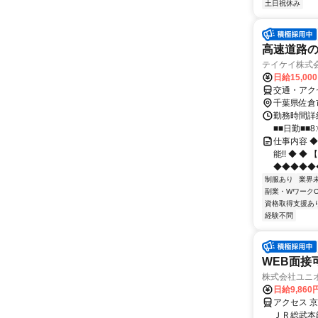
土日祝休み
高速道路の
テイケイ株式会
日給15,00
交通・アク
千葉県佐倉
勤務時間詳細
■■日勤■■8:
仕事内容 
能!! ◆ ◆
◆◆◆◆◆◆
制服あり
業界
副業・WワークO
資格取得支援あ
経験不問
WEB面接
株式会社ユニ
日給9,860
アクセス 
ＪＲ総武本