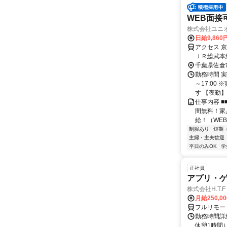
WEB面接
株式会社ユニ
日給9,860
アクセス 
ＪＲ総武本
臼井駅、京
千葉県佐倉
勤務時間 実
～17:00
す 【夜勤】 2
仕事内容 
間無料！家
給！（WEB
制服あり
短期
主婦・主夫歓迎
平日のみOK
学
正社員
アプリ・
株式会社H.T.F
月給250,0
フルリモー
勤務時間詳細
休憩1時間