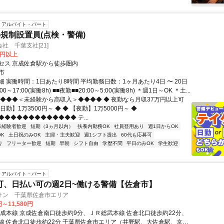
アルバイト・パート
規制設置員(点検・警備)
社 千葉支社[21]
0円以上
セス 京成佐倉駅から徒歩圏内
市
 実働時間：1日あたり8時間 平均勤務日数：1ヶ月あたり4日 〜 20日
00～17:00(実働8h) ■■夜勤■■20:00～5:00(実働8h) ＊週1日～OK ＊土...
◆◆◆◆＜未経験から高収入＞◆◆◆◆ ◆ 夜勤なら月収37万円以上可
 【日勤】1万3500円～ ◆ ◆ 【夜勤】1万5000円～ ◆
◆◆◆◆◆◆◆◆◆◆◆◆ テ...
未経験者歓迎
短期（3ヵ月以内）
扶養内勤務OK
社員登用あり
週1日からOK
K
土日祝のみOK
主婦・主夫歓迎
週1シフト提出
60代も応募可
り
フリーター歓迎
短期
早朝
シフト自由
学歴不問
平日のみOK
学生歓迎
アルバイト・パート
可、日払い可の週2日~働ける警備【佐倉市】
オン 千葉県佐倉市エリア
円～11,580円
京成本線 京成佐倉南口徒歩約9分、ＪＲ総武本線 佐倉北口徒歩約22分、
線 佐倉北口徒歩約22分 千葉県佐倉市エリア（井野駅、大佐倉駅、京成