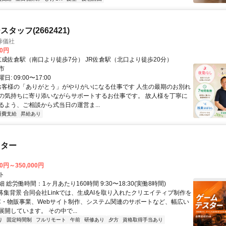
タッフ(2662421)
葬儀社
00円
アクセス: 京成佐倉駅（南口より徒歩7分） JR佐倉駅（北口より徒歩20分）
市
: 09:00〜17:00
 お客様の「ありがとう」がやりがいになる仕事です 人生の最期のお別れ
の気持ちに寄り添いながらサポートするお仕事です。 故人様を丁寧に
るよう、ご相談から式当日の運営ま...
通費支給
昇給あり
スター
00円～350,000円
ト
 総労働時間：1ヶ月あたり160時間 9:30〜18:30(実働8時間)
●募集背景 合同会社Linkでは、生成AIを取り入れたクリエイティブ制作を
C・物販事業、Webサイト制作、システム関連のサポートなど、幅広い
開しています。 その中で...
り
固定時間制
フルリモート
午前
研修あり
夕方
資格取得手当あり