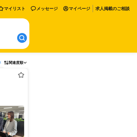
マイリスト
メッセージ
マイページ
求人掲載のご相談
存
関連度順