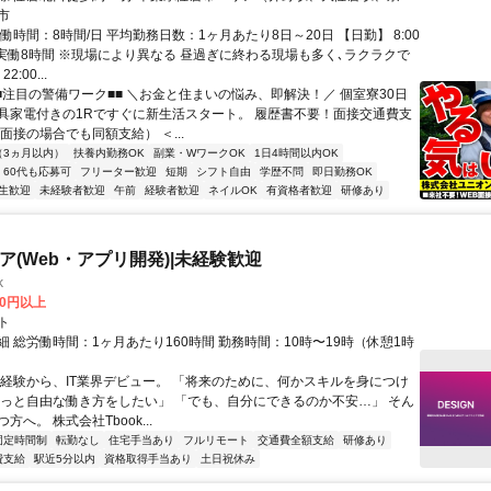
成佐倉駅、公園駅、佐倉駅、志津駅、女子大駅等）
市
働時間：8時間/日 平均勤務日数：1ヶ月あたり8日～20日 【日勤】 8:00
 ※実働8時間 ※現場により異なる 昼過ぎに終わる現場も多く､ラクラクで
2:00...
■■注目の警備ワーク■■ ＼お金と住まいの悩み、即解決！／ 個室寮30日
具家電付きの1Rですぐに新生活スタート。 履歴書不要！面接交通費支
面接の場合でも同額支給） ＜...
（3ヵ月以内）
扶養内勤務OK
副業・WワークOK
1日4時間以内OK
60代も応募可
フリーター歓迎
短期
シフト自由
学歴不問
即日勤務OK
生歓迎
未経験者歓迎
午前
経験者歓迎
ネイルOK
有資格者歓迎
研修あり
ニア(Web・アプリ開発)|未経験歓迎
k
00円以上
ト
 総労働時間：1ヶ月あたり160時間 勤務時間：10時〜19時（休憩1時
未経験から、IT業界デビュー。 「将来のために、何かスキルを身につけ
もっと自由な働き方をしたい」 「でも、自分にできるのか不安…」 そん
方へ。 株式会社Tbook...
固定時間制
転勤なし
住宅手当あり
フルリモート
交通費全額支給
研修あり
費支給
駅近5分以内
資格取得手当あり
土日祝休み