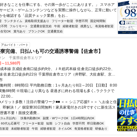
「好きなことを仕事にする、その第一歩がここにあります。」 スマホア
bサービス・ゲームコンテンツなどを実際に操作しながら、正常に動いて
かを確認する「品質チェック業務」をお...
迎
ランチタイム
資格取得支援あり
フリーター歓迎
学歴不問
固定時間制
験不問
フルリモート
交通費全額支給
午前
経験者歓迎
残業なし
有資格者歓迎
在宅OK
賞与あり
ブランクOK
交通費支給
アルバイト・パート
の寮完備、日払いも可の交通誘導警備【佐倉市】
オン 千葉県佐倉市エリア
円～11,580円
京成本線 京成佐倉南口徒歩約9分、ＪＲ総武本線 佐倉北口徒歩約22分、
線 佐倉北口徒歩約22分 千葉県佐倉市エリア（井野駅、大佐倉駅、京成
成佐倉駅、公園駅、佐倉駅、志津駅、女子大駅等）
市
働時間：8時間/日 平均勤務日数：1ヶ月あたり8日～20日 【日勤】 8:00
 ※実働8時間 ※現場により異なる 昼過ぎに終わる現場も多く､ラクラクで
2:00...
■メリット多数！注目の警備ワーク■■ ＜＜ シニア応援!! ＞＞ ＼お金と住
、即解決！／ 個室寮30日間無料！家具家電付きの1Rですぐに新生活ス
歴書不要！面接交通費...
（3ヵ月以内）
扶養内勤務OK
副業・WワークOK
1日4時間以内OK
60代も応募可
フリーター歓迎
短期
シフト自由
学歴不問
即日勤務OK
生歓迎
未経験者歓迎
午前
経験者歓迎
ネイルOK
有資格者歓迎
研修あり