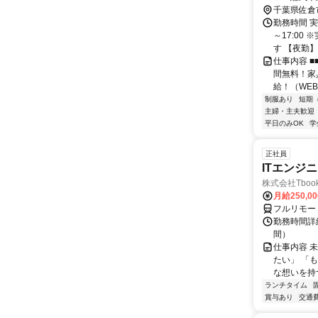
臼井駅、京
千葉県佐倉
勤務時間 実
～17:00
す 【夜勤】 2
仕事内容 
間無料！家
給！（WEB
制服あり
短期
主婦・主夫歓迎
平日のみOK
学
正社員
ITエンジ
株式会社Tboo
月給250,0
フルリモー
勤務時間詳細
間）
仕事内容 
たい」 「
な想いを持つ
ランチタイム
賞与あり
交通