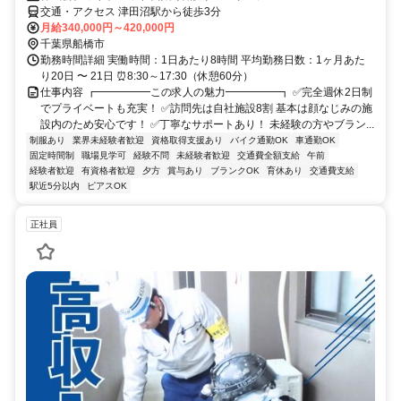
交通・アクセス 津田沼駅から徒歩3分
月給340,000円～420,000円
千葉県船橋市
勤務時間詳細 実働時間：1日あたり8時間 平均勤務日数：1ヶ月あた
り20日 〜 21日 ⏰8:30～17:30（休憩60分）
仕事内容 ┏━━━━━この求人の魅力━━━━━┓ ✅完全週休2日制
でプライベートも充実！ ✅訪問先は自社施設8割 基本は顔なじみの施
設内のため安心です！ ✅丁寧なサポートあり！ 未経験の方やブラン...
制服あり
業界未経験者歓迎
資格取得支援あり
バイク通勤OK
車通勤OK
固定時間制
職場見学可
経験不問
未経験者歓迎
交通費全額支給
午前
経験者歓迎
有資格者歓迎
夕方
賞与あり
ブランクOK
育休あり
交通費支給
駅近5分以内
ピアスOK
正社員