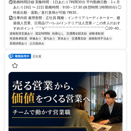
勤務時間詳細 実働時間：1日あたり7時間30分 平均勤務日数：1ヶ月
あたり19日 〜 22日 勤務時間：9:00～17:30 (休憩時間 1時間00分) ◯
時差出勤・退勤／直行直帰が可能 7時30...
仕事内容 雇用形態：正社員 職種：インテリアコーディネーター、建
築個人営業、日用品/アパレル/インテリア法人営業 ✅この求人のおす
すめポイント ￣￣V￣￣￣￣￣￣￣￣￣￣￣￣￣￣￣￣￣ ◯20~40...
資格取得支援あり
固定時間制
転勤なし
交通費全額支給
経験者歓迎
有資格者歓迎
研修あり
賞与あり
育休あり
交通費支給
資格取得手当あり
長期休暇あり
土日祝休み
正社員