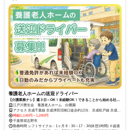
養護老人ホームの送迎ドライバー
【介護業務ナシ】週３日～OK！未経験OK！できることから始める社会
貢献ができます
江戸川豊生会 養護老人ホーム 白鷺園
アクセス 京成千葉線 京成津田沼南口徒歩約12分、京成松戸線 京成津
田沼南口徒歩約12分、京成本線 京成津田沼南口徒歩約12分 「京成津
時給1,140円～1,290円
田沼駅」より徒歩10分
千葉県習志野市
勤務時間 シフトサイクル：1ヶ月 8：30～17：30(休憩1時間) ※超過