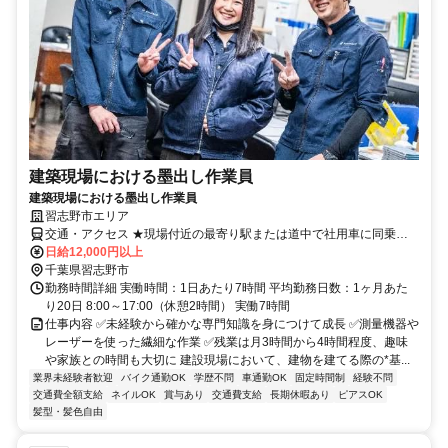
建築現場における墨出し作業員
建築現場における墨出し作業員
習志野市エリア
交通・アクセス ★現場付近の最寄り駅または道中で社用車に同乗す
る形となります。
日給12,000円以上
千葉県習志野市
勤務時間詳細 実働時間：1日あたり7時間 平均勤務日数：1ヶ月あた
り20日 8:00～17:00（休憩2時間） 実働7時間
仕事内容 ✅️未経験から確かな専門知識を身につけて成長 ✅️測量機器や
レーザーを使った繊細な作業 ✅️残業は月3時間から4時間程度、趣味
や家族との時間も大切に 建設現場において、建物を建てる際の*基...
業界未経験者歓迎
バイク通勤OK
学歴不問
車通勤OK
固定時間制
経験不問
交通費全額支給
ネイルOK
賞与あり
交通費支給
長期休暇あり
ピアスOK
髪型・髪色自由