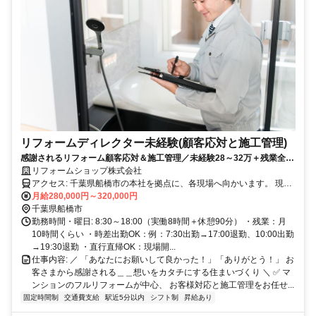
リフォームディレクター未経験(顧客応対と施工管理)
感謝されるリフォーム顧客応対＆施工管理／未経験28～32万＋残業全支
給／年120休日／時差出勤と直行直帰OK
リフォームショップ株式会社
アクセス: 千葉県船橋市の本社を拠点に、各現場へ向かいます。 現場
は千葉県北西部・東京都東部で担当エリアをお任せします。 ・転勤
月給280,000円～320,000円
なし ・現場への直行直帰OK（公共交通機関を利用） ・現場での開
千葉県船橋市
始・終了時間がそのまま勤務時間となるため、無駄な移動が発生しに
勤務時間・曜日: 8:30～18:00（実働8時間＋休憩90分） ・残業：月
くい働き方です！
10時間くらい ・時差出勤OK：例：7:30出勤→17:00退勤、10:00出勤
→19:30退勤 ・直行直帰OK：現場開...
仕事内容: ／ 「あなたにお願いして良かった！」「ありがとう！」 お
客さまから感謝される＿＿想いをカタチにする住まいづくり ＼ ✅ マ
ンションのフルリフォームが中心、 お客様対応と施工管理をお任せ...
固定時間制
交通費支給
駅近5分以内
シフト制
昇給あり