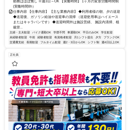
勤務はほぼ無し ※週3日～OK 【実働時間】 1ヶ月の変形労働時間制
(実働時間8h）
仕事内容 【仕事内容】 【主な業務内容】 ◆利用者様の朝、夕の送迎
◆送迎後、ガソリン給油や送迎車の清掃 （送迎使用車はハイエース
またはキャラバンです） ◆送迎時間外は施設営繕、 施設内清掃、植
栽管...
主婦・主夫歓迎
バイク通勤OK
学歴不問
車通勤OK
平日のみOK
学生歓迎
未経験者歓迎
午前
経験者歓迎
有資格者歓迎
月1シフト提出
夕方
ブランクOK
交通費支給
長期歓迎
フルタイム歓迎
週2・3日からOK
シフト制
週4日以上OK
正社員