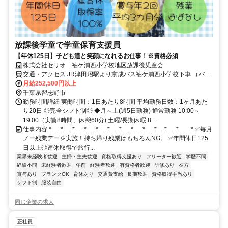
放課後学童で学童保育支援員
【年休125日】子ども達と笑顔になれるお仕事！※資格必須
株式会社セリオ 袖ケ浦西小学校地区放課後児童会
交通・アクセス JR津田沼駅より京成バス袖ケ浦西小学校下車 （バス
5分＋徒歩2分）
月給252,500円以上
千葉県習志野市
勤務時間詳細 実働時間：1日あたり8時間 平均勤務日数：1ヶ月あた
り20日 ◎完全シフト制◎ ◆月～土(週5日勤務) 通常勤務 10:00～
19:00（実働8時間、休憩60分) 土曜/長期休暇 8:...
仕事内容 *…..*…..*…..*…..*…..*…..*…..*…..*…..*….*…..*……* ✅毎月
ノー残業デーを実施！持ち帰り残業はもちろんNG。 ✅年間休日125
日以上◎連休取得で旅行...
業界未経験者歓迎
主婦・主夫歓迎
資格取得支援あり
フリーター歓迎
学歴不問
経験不問
未経験者歓迎
午前
経験者歓迎
有資格者歓迎
研修あり
夕方
賞与あり
ブランクOK
育休あり
交通費支給
長期歓迎
資格取得手当あり
シフト制
服装自由
同じ企業の求人
正社員