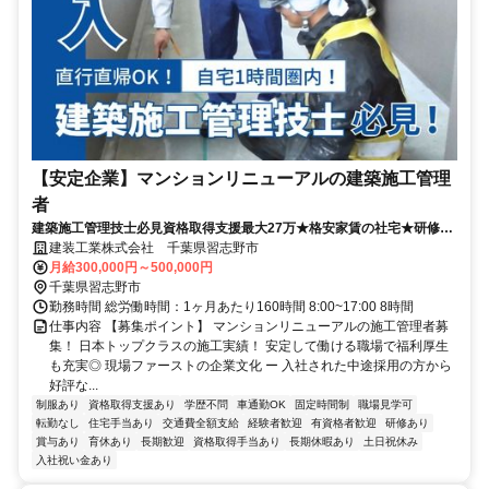
【安定企業】マンションリニューアルの建築施工管理
者
建築施工管理技士必見資格取得支援最大27万★格安家賃の社宅★研修あ
り
建装工業株式会社 千葉県習志野市
月給300,000円～500,000円
千葉県習志野市
勤務時間 総労働時間：1ヶ月あたり160時間 8:00~17:00 8時間
仕事内容 【募集ポイント】 マンションリニューアルの施工管理者募
集！ 日本トップクラスの施工実績！ 安定して働ける職場で福利厚生
も充実◎ 現場ファーストの企業文化 ー 入社された中途採用の方から
好評な...
制服あり
資格取得支援あり
学歴不問
車通勤OK
固定時間制
職場見学可
転勤なし
住宅手当あり
交通費全額支給
経験者歓迎
有資格者歓迎
研修あり
賞与あり
育休あり
長期歓迎
資格取得手当あり
長期休暇あり
土日祝休み
入社祝い金あり