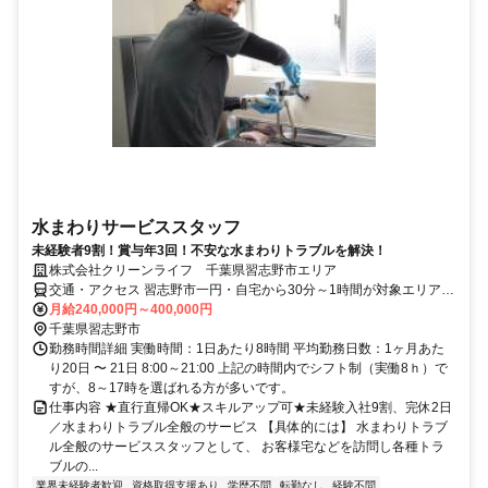
水まわりサービススタッフ
未経験者9割！賞与年3回！不安な水まわりトラブルを解決！
株式会社クリーンライフ 千葉県習志野市エリア
交通・アクセス 習志野市一円・自宅から30分～1時間が対象エリアで
す（直行直帰）。
月給240,000円～400,000円
千葉県習志野市
勤務時間詳細 実働時間：1日あたり8時間 平均勤務日数：1ヶ月あた
り20日 〜 21日 8:00～21:00 上記の時間内でシフト制（実働8ｈ）で
すが、8～17時を選ばれる方が多いです。
仕事内容 ★直行直帰OK★スキルアップ可★未経験入社9割、完休2日
／水まわりトラブル全般のサービス 【具体的には】 水まわりトラブ
ル全般のサービススタッフとして、 お客様宅などを訪問し各種トラ
ブルの...
業界未経験者歓迎
資格取得支援あり
学歴不問
転勤なし
経験不問