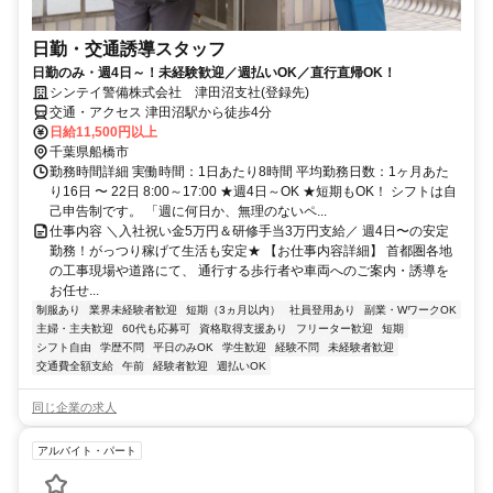
日勤・交通誘導スタッフ
日勤のみ・週4日～！未経験歓迎／週払いOK／直行直帰OK！
シンテイ警備株式会社 津田沼支社(登録先)
交通・アクセス 津田沼駅から徒歩4分
日給11,500円以上
千葉県船橋市
勤務時間詳細 実働時間：1日あたり8時間 平均勤務日数：1ヶ月あた
り16日 〜 22日 8:00～17:00 ★週4日～OK ★短期もOK！ シフトは自
己申告制です。 「週に何日か、無理のないペ...
仕事内容 ＼入社祝い金5万円＆研修手当3万円支給／ 週4日〜の安定
勤務！がっつり稼げて生活も安定★ 【お仕事内容詳細】 首都圏各地
の工事現場や道路にて、 通行する歩行者や車両へのご案内・誘導を
お任せ...
制服あり
業界未経験者歓迎
短期（3ヵ月以内）
社員登用あり
副業・WワークOK
主婦・主夫歓迎
60代も応募可
資格取得支援あり
フリーター歓迎
短期
シフト自由
学歴不問
平日のみOK
学生歓迎
経験不問
未経験者歓迎
交通費全額支給
午前
経験者歓迎
週払いOK
同じ企業の求人
アルバイト・パート