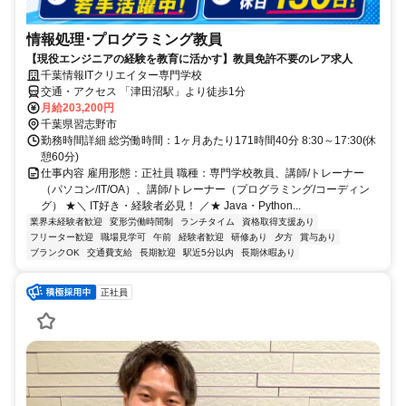
情報処理･プログラミング教員
【現役エンジニアの経験を教育に活かす】教員免許不要のレア求人
千葉情報ITクリエイター専門学校
交通・アクセス 「津田沼駅」より徒歩1分
月給203,200円
千葉県習志野市
勤務時間詳細 総労働時間：1ヶ月あたり171時間40分 8:30～17:30(休
憩60分)
仕事内容 雇用形態：正社員 職種：専門学校教員、講師/トレーナー
（パソコン/IT/OA）、講師/トレーナー（プログラミング/コーディン
グ） ★＼ IT好き・経験者必見！ ／★ Java・Python...
業界未経験者歓迎
変形労働時間制
ランチタイム
資格取得支援あり
フリーター歓迎
職場見学可
午前
経験者歓迎
研修あり
夕方
賞与あり
ブランクOK
交通費支給
長期歓迎
駅近5分以内
長期休暇あり
正社員