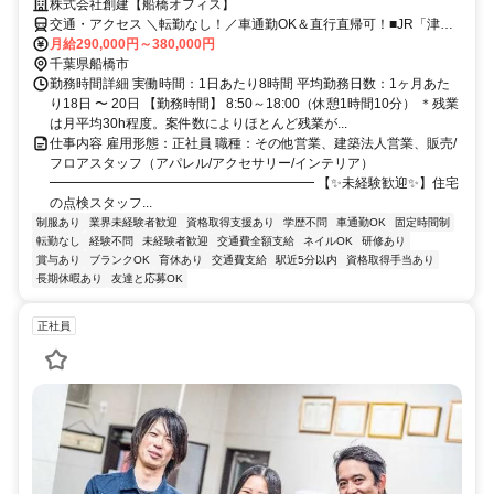
株式会社創建【船橋オフィス】
交通・アクセス ＼転勤なし！／車通勤OK＆直行直帰可！■JR「津田
沼駅」から徒歩2分
月給290,000円～380,000円
千葉県船橋市
勤務時間詳細 実働時間：1日あたり8時間 平均勤務日数：1ヶ月あた
り18日 〜 20日 【勤務時間】 8:50～18:00（休憩1時間10分） ＊残業
は月平均30h程度。案件数によりほとんど残業が...
仕事内容 雇用形態：正社員 職種：その他営業、建築法人営業、販売/
フロアスタッフ（アパレル/アクセサリー/インテリア）
━━━━━━━━━━━━━━━━━━━━ 【✨未経験歓迎✨】住宅
の点検スタッフ...
制服あり
業界未経験者歓迎
資格取得支援あり
学歴不問
車通勤OK
固定時間制
転勤なし
経験不問
未経験者歓迎
交通費全額支給
ネイルOK
研修あり
賞与あり
ブランクOK
育休あり
交通費支給
駅近5分以内
資格取得手当あり
長期休暇あり
友達と応募OK
正社員