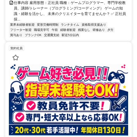
仕事内容 雇用形態：正社員 職種：ゲームプログラマー、専門学校教
員、講師/トレーナー（プログラミング/コーディング） ゲームの知
識・経験を活かし、 未来のクリエイターを育てませんか？ ✅ 正社員
採...
業界未経験者歓迎
変形労働時間制
ランチタイム
資格取得支援あり
フリーター歓迎
職場見学可
午前
経験者歓迎
残業なし
研修あり
夕方
賞与あり
ブランクOK
交通費支給
駅近5分以内
契約社員