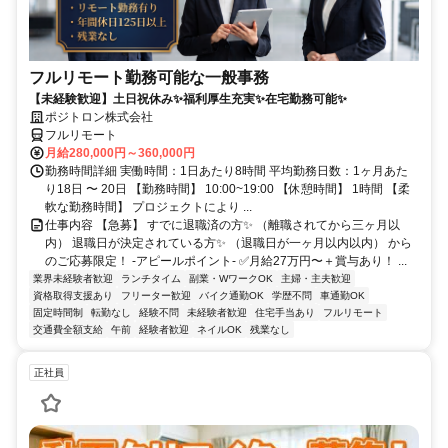
フルリモート勤務可能な一般事務
【未経験歓迎】土日祝休み✨福利厚生充実✨在宅勤務可能✨
ポジトロン株式会社
フルリモート
月給280,000円～360,000円
勤務時間詳細 実働時間：1日あたり8時間 平均勤務日数：1ヶ月あた
り18日 〜 20日 【勤務時間】 10:00~19:00 【休憩時間】 1時間 【柔
軟な勤務時間】 プロジェクトにより ...
仕事内容 【急募】 すでに退職済の方✨ （離職されてから三ヶ月以
内） 退職日が決定されている方✨ （退職日が一ヶ月以内以内） から
のご応募限定！ -アピールポイント- ✅月給27万円〜＋賞与あり！ ...
業界未経験者歓迎
ランチタイム
副業・WワークOK
主婦・主夫歓迎
資格取得支援あり
フリーター歓迎
バイク通勤OK
学歴不問
車通勤OK
固定時間制
転勤なし
経験不問
未経験者歓迎
住宅手当あり
フルリモート
交通費全額支給
午前
経験者歓迎
ネイルOK
残業なし
正社員