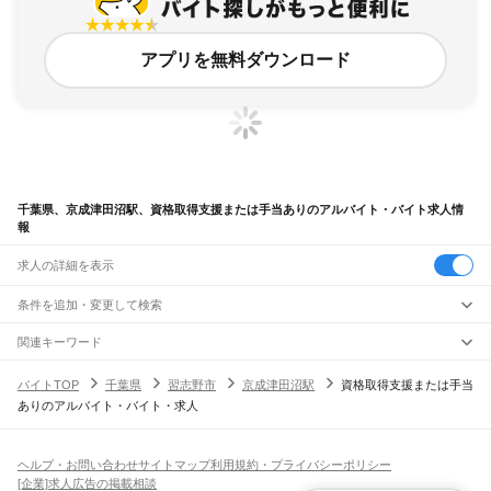
アプリを無料ダウンロード
千葉県、京成津田沼駅、資格取得支援または手当ありのアルバイト・バイト求人情
報
求人の詳細を表示
条件を追加・変更して検索
市区町村を追加・変更
関連キーワード
完全在宅ワーク 全国
シール貼り 在宅
現在地周辺
ガチャガチャ
犬カフェ
千葉県
駅を追加・変更
バイトTOP
千葉県
習志野市
京成津田沼駅
資格取得支援または手当
千葉県
すべて
ありのアルバイト・バイト・求人
千葉市
すべて
職種を追加・変更
JR武蔵野線
中央区
花見川区
稲毛区
若葉区
緑区
美浜区
南流山駅
新松戸駅
新八柱駅
東松戸駅
市川大野駅
船橋法典駅
西船橋駅
飲食・フードサービス
銚子市
市川市
船橋市
館山市
木更津市
松戸市
野田市
茂原市
成田市
佐倉市
東金市
特徴を追加・変更
飲食・フードサービス
すべて
ヘルプ・お問い合わせ
サイトマップ
利用規約・プライバシーポリシー
JR中央・総武線
旭市
習志野市
柏市
勝浦市
市原市
流山市
八千代市
我孫子市
鴨川市
鎌ケ谷市
ホールスタッフ
キッチンスタッフ
皿洗い・洗い場
精肉・鮮魚加工
給食調理
人気
[企業]求人広告の掲載相談
市川駅
本八幡駅
下総中山駅
西船橋駅
船橋駅
東船橋駅
津田沼駅
幕張本郷駅
幕張駅
君津市
富津市
浦安市
四街道市
袖ケ浦市
八街市
印西市
白井市
富里市
南房総市
雇用形態を追加・変更