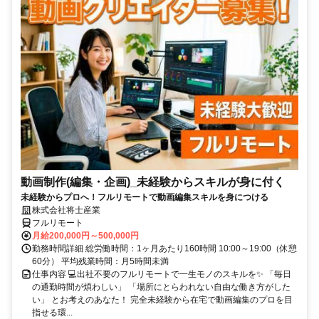
動画制作(編集・企画)_未経験からスキルが身に付く
未経験からプロへ！フルリモートで動画編集スキルを身につける
株式会社将士産業
フルリモート
月給200,000円～500,000円
勤務時間詳細 総労働時間：1ヶ月あたり160時間 10:00～19:00（休憩
60分） 平均残業時間：月5時間未満
仕事内容 💻出社不要のフルリモートで一生モノのスキルを✨ 「毎日
の通勤時間が煩わしい」 「場所にとらわれない自由な働き方がした
い」 とお考えのあなた！ 完全未経験から在宅で動画編集のプロを目
指せる環...