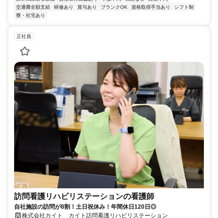
交通費全額支給
研修あり
賞与あり
ブランクOK
資格取得手当あり
シフト制
寮・社宅あり
正社員
訪問看護リハビリステーションの看護師
自社施設の訪問が8割！土日祝休み！年間休日120日◎
株式会社カイト カイト訪問看護リハビリステーション