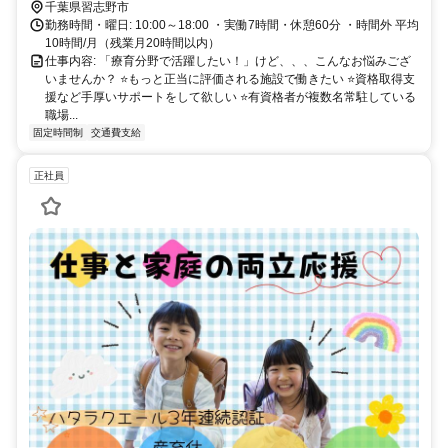
千葉県習志野市
勤務時間・曜日: 10:00～18:00 ・実働7時間・休憩60分 ・時間外 平均
10時間/月（残業月20時間以内）
仕事内容: 「療育分野で活躍したい！」けど、、、こんなお悩みござ
いませんか？ ⭐もっと正当に評価される施設で働きたい ⭐資格取得支
援など手厚いサポートをして欲しい ⭐有資格者が複数名常駐している
職場...
固定時間制
交通費支給
正社員