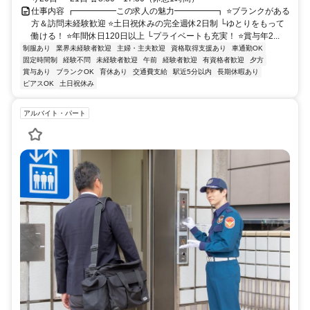
仕事内容 ┏━━━━━この求人の魅力━━━━━┓ ⭐ブランクがある
方＆訪問未経験歓迎 ⭐土日祝休みの完全週休2日制 └ゆとりをもって
働ける！ ⭐年間休日120日以上 └プライベートも充実！ ⭐賞与年2...
制服あり
業界未経験者歓迎
主婦・主夫歓迎
資格取得支援あり
車通勤OK
固定時間制
経験不問
未経験者歓迎
午前
経験者歓迎
有資格者歓迎
夕方
賞与あり
ブランクOK
育休あり
交通費支給
駅近5分以内
長期休暇あり
ピアスOK
土日祝休み
アルバイト・パート