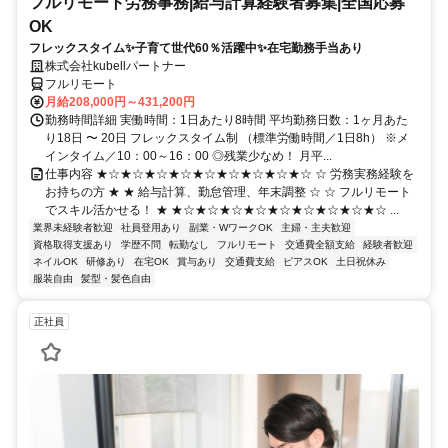
フルリモート労務事務|給与計算経験者募集|全国応募
OK
フレックスタイム✨子育て世代60％活躍中✨在宅勤務手当あり
株式会社kubellパートナー
フルリモート
月給208,000円～431,200円
勤務時間詳細 実働時間：1日あたり8時間 平均勤務日数：1ヶ月あた
り18日 〜 20日 フレックスタイム制 （標準労働時間／1日8h） ※メ
インタイム／10：00～16：00 ◎残業少なめ！ 月平...
仕事内容 ★☆★☆★☆★☆★☆★☆★☆★☆★☆ ☆ 労務実務経験を
お持ちの方 ★ ★ 給与計算、勤怠管理、年末調整 ☆ ☆ フルリモート
でスキル活かせる！ ★ ★☆★☆★☆★☆★☆★☆★☆★☆★☆ ...
業界未経験者歓迎
社員登用あり
副業・WワークOK
主婦・主夫歓迎
資格取得支援あり
学歴不問
転勤なし
フルリモート
交通費全額支給
経験者歓迎
ネイルOK
研修あり
在宅OK
賞与あり
交通費支給
ピアスOK
土日祝休み
服装自由
髪型・髪色自由
正社員