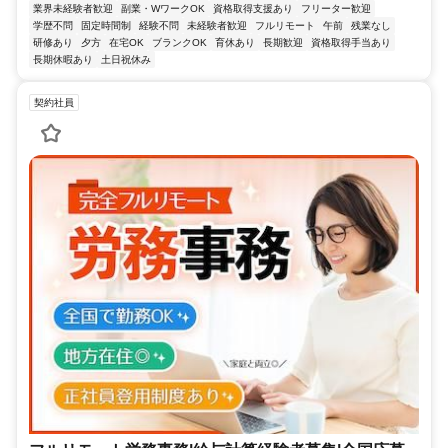
業界未経験者歓迎
副業・WワークOK
資格取得支援あり
フリーター歓迎
学歴不問
固定時間制
経験不問
未経験者歓迎
フルリモート
午前
残業なし
研修あり
夕方
在宅OK
ブランクOK
育休あり
長期歓迎
資格取得手当あり
長期休暇あり
土日祝休み
契約社員