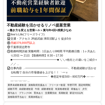
不動産経験を活かせるリノベ提案営業
＜働き方を変える営業へ✨＞賞与年4回×残業少なめ
free’s Life(フリーズライフ)
交通・アクセス JR総武線 津田沼駅より 徒歩5分
月給379,000円以上
千葉県習志野市
勤務時間詳細 実働時間：1日あたり8時間 平均勤務日数：1ヶ月あた
り20日 〜 21日 【勤務時間】8:30～17:30
■━━━━━━━━━━━━━━━━■ ＼＼⭐他社との違いをご紹介⭐
／／ ...
仕事内容 ╭━━━━━━━━━━━━━━━╮ 不動産経験が活かせ
る転職で 自分の市場価値を上げる！！ ╰━ｖ
━━━━━━━━━━━━━╯ ❖想定年収500～800万円❖ ―･―･
―･―･―･―･...
業界未経験者歓迎
資格取得支援あり
フリーター歓迎
学歴不問
固定時間制
経験不問
未経験者歓迎
午前
経験者歓迎
有資格者歓迎
研修あり
夕方
賞与あり
ブランクOK
育休あり
交通費支給
長期歓迎
駅近5分以内
資格取得手当あり
長期休暇あり