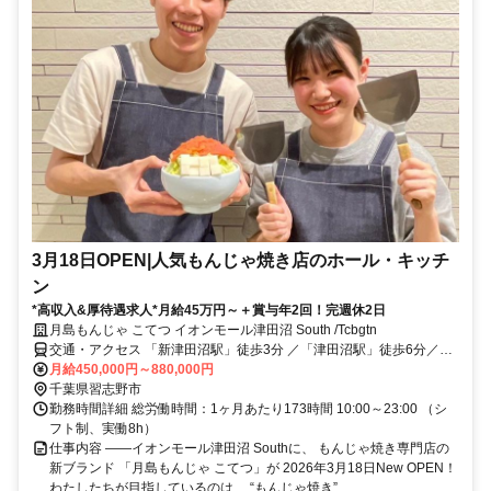
3月18日OPEN|人気もんじゃ焼き店のホール・キッチ
ン
*高収入&厚待遇求人*月給45万円～＋賞与年2回！完週休2日
月島もんじゃ こてつ イオンモール津田沼 South /Tcbgtn
交通・アクセス 「新津田沼駅」徒歩3分 ／「津田沼駅」徒歩6分／
「京成津田沼駅」徒歩12分
月給450,000円～880,000円
千葉県習志野市
勤務時間詳細 総労働時間：1ヶ月あたり173時間 10:00～23:00 （シ
フト制、実働8h）
仕事内容 ――イオンモール津田沼 Southに、 もんじゃ焼き専門店の
新ブランド 「月島もんじゃ こてつ」が 2026年3月18日New OPEN！
わたしたちが目指しているのは、 “もんじゃ焼き”...