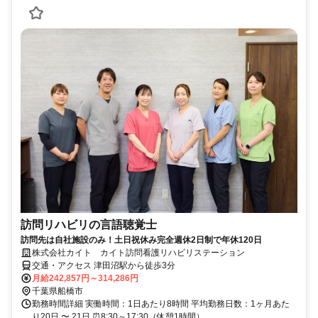
訪問リハビリの言語聴覚士
訪問先は自社施設のみ！土日祝休み完全週休2日制で年休120日
株式会社カイト カイト訪問看護リハビリステーション
交通・アクセス 津田沼駅から徒歩3分
月給242,857円～314,286円
千葉県船橋市
勤務時間詳細 実働時間：1日あたり8時間 平均勤務日数：1ヶ月あた
り20日 〜 21日 ⏰8:30～17:30（休憩1時間）