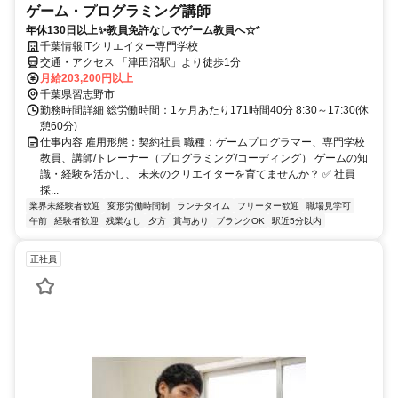
ゲーム・プログラミング講師
年休130日以上✨教員免許なしでゲーム教員へ☆*
千葉情報ITクリエイター専門学校
交通・アクセス 「津田沼駅」より徒歩1分
月給203,200円以上
千葉県習志野市
勤務時間詳細 総労働時間：1ヶ月あたり171時間40分 8:30～17:30(休
憩60分)
仕事内容 雇用形態：契約社員 職種：ゲームプログラマー、専門学校
教員、講師/トレーナー（プログラミング/コーディング） ゲームの知
識・経験を活かし、 未来のクリエイターを育てませんか？ ✅ 社員
採...
業界未経験者歓迎
変形労働時間制
ランチタイム
フリーター歓迎
職場見学可
午前
経験者歓迎
残業なし
夕方
賞与あり
ブランクOK
駅近5分以内
正社員