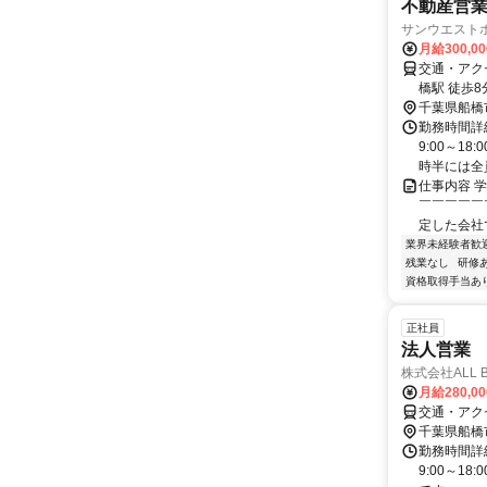
不動産営
サンウエスト
月給300,0
交通・アクセ
橋駅 徒歩8分
千葉県船橋
勤務時間詳細
9:00～1
時半には全員
仕事内容 
￣￣￣￣￣
定した会社で
業界未経験者歓
残業なし
研修
資格取得手当あ
正社員
法人営業
株式会社ALL B
月給280,0
交通・アク
千葉県船橋
勤務時間詳細
9:00～1