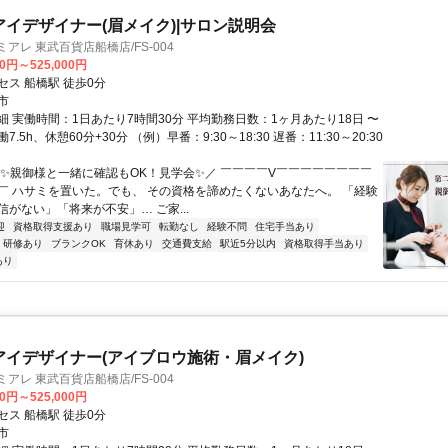
アイデザイナー(眉メイク)|サロン説明会
アレ 東武百貨店船橋店/FS-004
00円～525,000円
セス 船橋駅 徒歩0分
市
細 実働時間：1日あたり7時間30分 平均勤務日数：1ヶ月あたり18日 〜
働7.5h、休憩60分+30分 （例）早番：9:30～18:30 遅番：11:30～20:30
＼✨親御様と一緒に確認もOK！見学会✨／ ￣￣￣￣V￣￣￣￣￣￣￣￣
￣ ハサミを置いた。でも、 その資格を諦めたくないあなたへ。 「経験
がない」「将来が不安」… ご家...
迎
資格取得支援あり
職場見学可
転勤なし
経験不問
住宅手当あり
研修あり
ブランクOK
育休あり
交通費支給
駅近5分以内
資格取得手当あり
あり
アイデザイナー(アイブロウ施術・眉メイク)
アレ 東武百貨店船橋店/FS-004
00円～525,000円
セス 船橋駅 徒歩0分
市