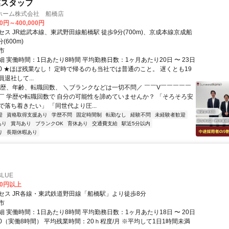
業スタッフ
ホーム株式会社 船橋店
00円～400,000円
ス JR総武本線、東武野田線船橋駅 徒歩9分(700m)、京成本線京成船
(600m)
市
 実働時間：1日あたり8時間 平均勤務日数：1ヶ月あたり20日 〜 23日
8:00 ★ほぼ残業なし！ 定時で帰るのも当社では普通のこと。 遅くとも19
退社して...
学歴、年齢、転職回数、 ＼ブランクなどは一切不問／ ￣￣V￣￣￣￣￣
￣ 学歴や転職回数で 自分の可能性を諦めていませんか？ 「そろそろ安
落ち着きたい」 「同世代より圧...
迎
資格取得支援あり
学歴不問
固定時間制
転勤なし
経験不問
未経験者歓迎
あり
賞与あり
ブランクOK
育休あり
交通費支給
駅近5分以内
り
長期休暇あり
LUE
00円以上
セス JR各線・東武鉄道野田線「船橋駅」より徒歩8分
市
 実働時間：1日あたり8時間 平均勤務日数：1ヶ月あたり18日 〜 20日
8:00（実働8時間） 平均残業時間：20ｈ程度/月 ※平均して1日1時間未満