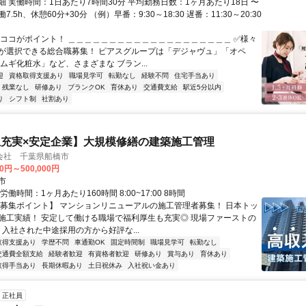
細 実働時間：1日あたり7時間30分 平均勤務日数：1ヶ月あたり18日 〜
働7.5h、休憩60分+30分 （例）早番：9:30～18:30 遅番：11:30～20:30
★ココがポイント！ ＿＿＿＿＿＿＿＿＿＿＿＿＿＿＿＿＿＿＿＿ ✅様々
が選択できる総合職募集！ ピアスグループは「デジャヴュ」「オペ
ムギ化粧水」など、さまざまな ブラン...
迎
資格取得支援あり
職場見学可
転勤なし
経験不問
住宅手当あり
残業なし
研修あり
ブランクOK
育休あり
交通費支給
駅近5分以内
り
シフト制
社割あり
充実×安定企業】大規模修繕の建築施工管理
会社 千葉県船橋市
00円～500,000円
市
労働時間：1ヶ月あたり160時間 8:00~17:00 8時間
【募集ポイント】 マンションリニューアルの施工管理者募集！ 日本トッ
施工実績！ 安定して働ける職場で福利厚生も充実◎ 現場ファーストの
 入社された中途採用の方から好評な...
取得支援あり
学歴不問
車通勤OK
固定時間制
職場見学可
転勤なし
交通費全額支給
経験者歓迎
有資格者歓迎
研修あり
賞与あり
育休あり
取得手当あり
長期休暇あり
土日祝休み
入社祝い金あり
正社員