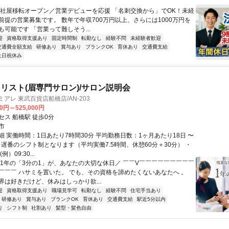
新社屋移転オープン／営業デビューを応援 「名刺交換から」でOK！未経
前提の営業募集です。 数年で年収700万円以上、さらには1000万円を
可能です 「営業って難しそう...
迎
資格取得支援あり
固定時間制
転勤なし
経験不問
未経験者歓迎
交通費全額支給
研修あり
賞与あり
ブランクOK
育休あり
交通費支給
土日祝休み
リスト(眉専門サロン)/サロン説明会
アレ 東武百貨店船橋店/AN-203
00円～525,000円
セス 船橋駅 徒歩0分
市
細 実働時間：1日あたり7時間30分 平均勤務日数：1ヶ月あたり18日 〜
＋遅番のシフト制となります（平均実働7.5時間、休憩60分＋30分） ・
）09:30...
＼1年の「3分の1」が、あなたの大切な休日／ ￣￣V￣￣￣￣￣￣￣￣￣
￣￣￣ ハサミを置いた。 でも、その資格を諦めたくないあなたへ 。
界は好きだけど、休みはしっかり欲...
迎
資格取得支援あり
職場見学可
転勤なし
経験不問
住宅手当あり
研修あり
賞与あり
ブランクOK
育休あり
交通費支給
駅近5分以内
り
シフト制
社割あり
髪型・髪色自由