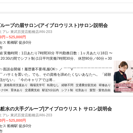
ループの眉サロン(アイブロウリスト)サロン説明会
アレ 東武百貨店船橋店/AN-203
00円～525,000円
セス 船橋駅 徒歩0分
市
細 実働時間：1日あたり7時間30分 平均勤務日数：1ヶ月あたり18日 〜
0～20:30の間でシフト制 (1日平均実働7時間30分、 休憩90分／60分＋30
.
＼✨面談会開催！履歴書不要/私服OK✨ ／ ￣￣V￣￣￣￣￣￣￣￣￣￣￣
￣ ハサミを置いた。でも、その資格を諦めたくないあなたへ。 「経験
信がない」「今のキャリアでは将...
迎
資格取得支援あり
職場見学可
転勤なし
経験不問
交通費全額支給
研修あり
ンクOK
育休あり
交通費支給
駅近5分以内
シフト制
社割あり
髪型・髪色自由
粧水の大手グループ|アイブロウリスト サロン説明会
アレ 東武百貨店船橋店/AN-203
00円～525,000円
セス 船橋駅 徒歩0分
市