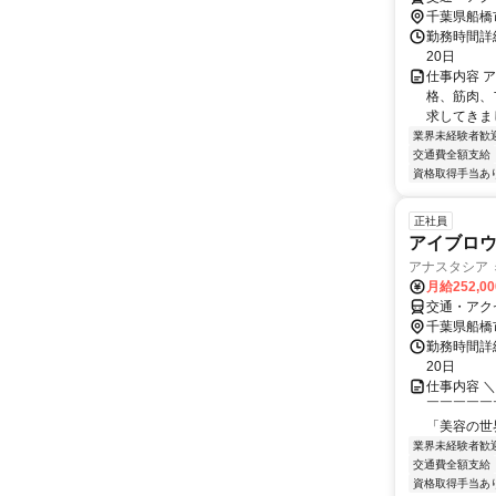
千葉県船橋
勤務時間詳
20日
仕事内容 
格、筋肉、
求してきまし
業界未経験者歓
交通費全額支給
資格取得手当あ
正社員
アイブロウ
アナスタシア ミ
月給252,0
交通・アク
千葉県船橋
勤務時間詳
20日
仕事内容 
￣￣￣￣￣
「美容の世
業界未経験者歓
交通費全額支給
資格取得手当あ