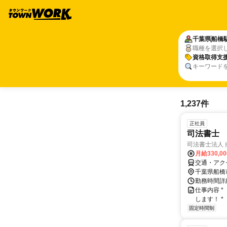
千葉県
船橋
職種を選択
資格取得支
キーワード
1,237件
正社員
司法書士
司法書士法人
月給330,0
交通・アク
千葉県船橋
勤務時間詳細
仕事内容 
します！ *
固定時間制