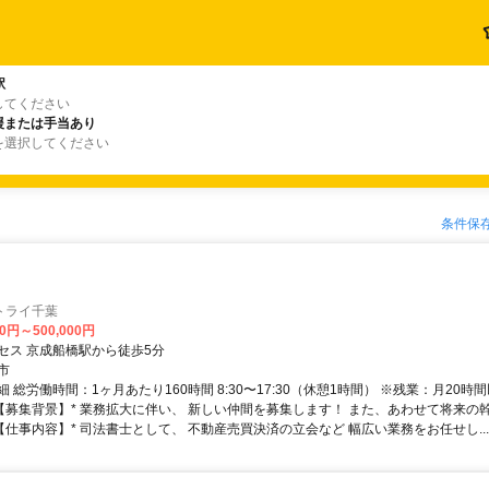
駅
してください
援または手当あり
を選択してください
条件保
トライ千葉
00円～500,000円
セス 京成船橋駅から徒歩5分
市
 総労働時間：1ヶ月あたり160時間 8:30〜17:30（休憩1時間） ※残業：月20時
*【募集背景】* 業務拡大に伴い、 新しい仲間を募集します！ また、あわせて将来の
【仕事内容】* 司法書士として、 不動産売買決済の立会など 幅広い業務をお任せし...