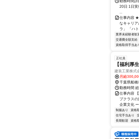
勤務時間詳
20日 1日実
...
仕事内容 
なキャリア
ラ」 「ハト
業界未経験者歓
交通費全額支給
資格取得手当あ
正社員
【福利厚生
建装工業株式
月給300,0
千葉県船橋
勤務時間 総
仕事内容 
プクラスの
企業文化 ー
制服あり
資格
住宅手当あり
長期歓迎
資格