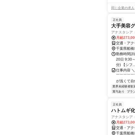
同じ企業の求人
正社員
大手美容グ
アナスタシア ミ
月給273,0
交通・アク
千葉県船橋
勤務時間詳
20日 9:3
分) 【シフ..
仕事内容 
￣￣￣￣￣
が浅くて自
業界未経験者歓
賞与あり
ブラ
正社員
ハトムギ化
アナスタシア ミ
月給273,0
交通・アク
千葉県船橋