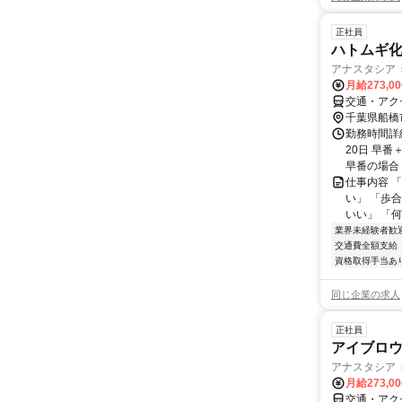
正社員
ハトムギ
アナスタシア ミ
月給273,0
交通・アク
千葉県船橋
勤務時間詳
20日 早番
早番の場合 (例
仕事内容 
い」 「歩
いい」 「何
業界未経験者歓
交通費全額支給
資格取得手当あ
同じ企業の求人
正社員
アイブロウ
アナスタシア ミ
月給273,0
交通・アク