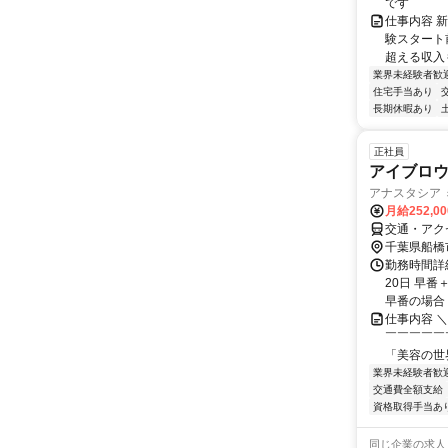
です
仕事内容 
験スタート
超える収入も
業界未経験者歓
住宅手当あり
長期休暇あり
正社員
アイブロウ
アナスタシア ミ
月給252,0
交通・アク
千葉県船橋
勤務時間詳
20日 早番
早番の場合 (例
仕事内容 
￣￣￣￣￣
「美容の世
業界未経験者歓
交通費全額支給
資格取得手当あ
同じ企業の求人