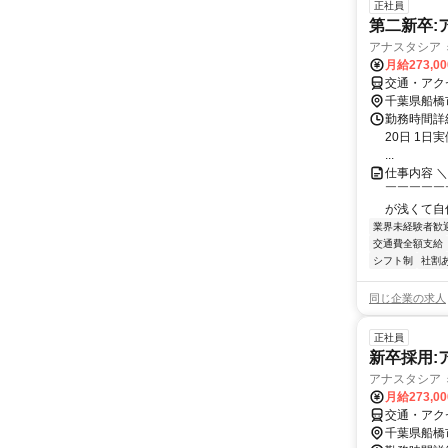
正社員
第二新卒:
アナスタシア ミ
月給273,0
交通・アク
千葉県船橋
勤務時間詳
20日 1日実
...
仕事内容 
￣￣￣￣￣
が浅くて自信
業界未経験者歓
交通費全額支給
シフト制
社割
同じ企業の求人
正社員
新卒採用:
アナスタシア ミ
月給273,0
交通・アク
千葉県船橋