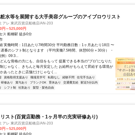
化粧水等を展開する大手美容グループのアイブロウリスト
アレ 東武百貨店船橋店/AN-203
00円～525,000円
セス 船橋駅 徒歩0分
市
細 実働時間：1日あたり7時間30分 平均勤務日数：1ヶ月あたり18日 〜
＋遅番のシフト制となります （平均実働7.5時間、休憩60分＋30分） ・
）09:3...
「どんな骨格の方にも、自信をもって 提案できる本当の“プロ”になりた
合制じゃなく、きちんと毎月安定した お給料がもらえて昇給する環境が
かあったときに店舗だけじゃなく...
迎
資格取得支援あり
職場見学可
転勤なし
経験不問
住宅手当あり
研修あり
賞与あり
ブランクOK
育休あり
交通費支給
駅近5分以内
り
シフト制
社割あり
髪型・髪色自由
リスト(百貨店勤務・1ヶ月半の充実研修あり)
アレ 東武百貨店船橋店/AN-203
00円～525,000円
セス 船橋駅 徒歩0分