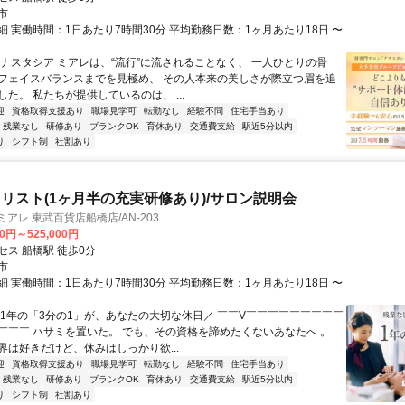
市
細 実働時間：1日あたり7時間30分 平均勤務日数：1ヶ月あたり18日 〜
アナスタシア ミアレは、“流行”に流されることなく、 一人ひとりの骨
フェイスバランスまでを見極め、 その人本来の美しさが際立つ眉を追
た。 私たちが提供しているのは、 ...
迎
資格取得支援あり
職場見学可
転勤なし
経験不問
住宅手当あり
残業なし
研修あり
ブランクOK
育休あり
交通費支給
駅近5分以内
り
シフト制
社割あり
リスト(1ヶ月半の充実研修あり)/サロン説明会
アレ 東武百貨店船橋店/AN-203
00円～525,000円
セス 船橋駅 徒歩0分
市
細 実働時間：1日あたり7時間30分 平均勤務日数：1ヶ月あたり18日 〜
＼1年の「3分の1」が、あなたの大切な休日／ ￣￣V￣￣￣￣￣￣￣￣￣
￣￣￣ ハサミを置いた。 でも、その資格を諦めたくないあなたへ 。
界は好きだけど、休みはしっかり欲...
迎
資格取得支援あり
職場見学可
転勤なし
経験不問
住宅手当あり
残業なし
研修あり
ブランクOK
育休あり
交通費支給
駅近5分以内
り
シフト制
社割あり