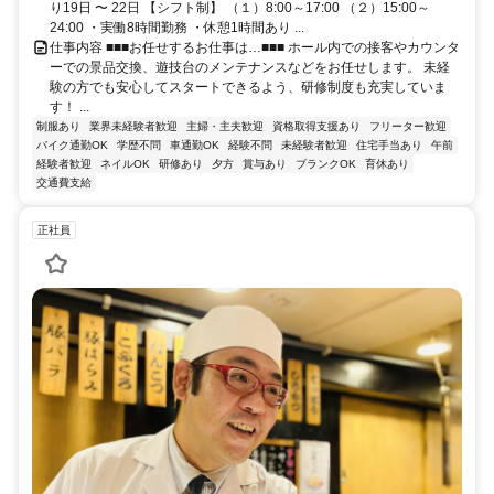
り19日 〜 22日 【シフト制】 （１）8:00～17:00 （２）15:00～
24:00 ・実働8時間勤務 ・休憩1時間あり ...
仕事内容 ■■■お任せするお仕事は…■■■ ホール内での接客やカウンタ
ーでの景品交換、遊技台のメンテナンスなどをお任せします。 未経
験の方でも安心してスタートできるよう、研修制度も充実していま
す！ ...
制服あり
業界未経験者歓迎
主婦・主夫歓迎
資格取得支援あり
フリーター歓迎
バイク通勤OK
学歴不問
車通勤OK
経験不問
未経験者歓迎
住宅手当あり
午前
経験者歓迎
ネイルOK
研修あり
夕方
賞与あり
ブランクOK
育休あり
交通費支給
正社員