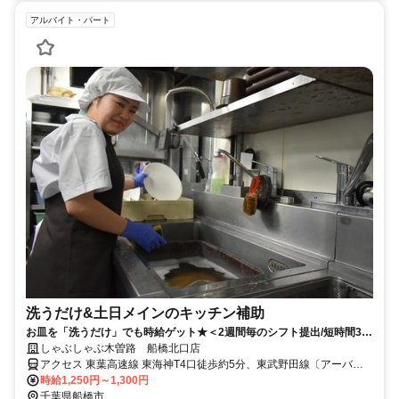
アルバイト・パート
洗うだけ&土日メインのキッチン補助
お皿を「洗うだけ」でも時給ゲット★＜2週間毎のシフト提出/短時間3h
～/週2日～＞
しゃぶしゃぶ木曽路 船橋北口店
アクセス 東葉高速線 東海神T4口徒歩約5分、東武野田線〔アーバン
パークライン〕 船橋北口徒歩約6分、ＪＲ総武本線 船橋北口徒歩約6
時給1,250円～1,300円
分 船橋駅～徒歩6分
千葉県船橋市