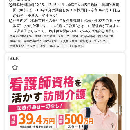
勤務時間詳細 12:15～17:15 ＊月～金曜日の週5日勤務 ＊長期休業期
間は8時30分～13時30分の勤務もあり ※採用日～令和9年3月31日迄
の勤務 （更新の可能性あり）
仕事内容 【船橋市役所の会計年度任用職員】 船橋小学校内の”船っ子
教室” でのお仕事です。 ＜✅”船っ子教室”とは…＞ 船橋市が実施する
放課後子ども教室で、 放課後や夏休み等に小学校の施設を活用し...
業界未経験者歓迎
主婦・主夫歓迎
フリーター歓迎
固定時間制
平日のみOK
経験不問
未経験者歓迎
経験者歓迎
有資格者歓迎
賞与あり
ブランクOK
交通費支給
フルタイム歓迎
週4日以上OK
土日祝休み
正社員