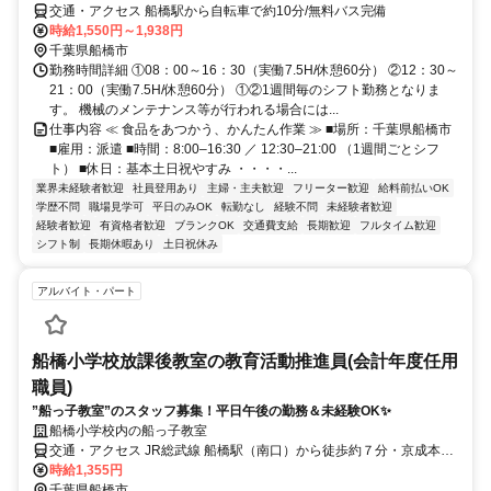
交通・アクセス 船橋駅から自転車で約10分/無料バス完備
時給1,550円～1,938円
千葉県船橋市
勤務時間詳細 ①08：00～16：30（実働7.5H/休憩60分） ②12：30～
21：00（実働7.5H/休憩60分） ①②1週間毎のシフト勤務となりま
す。 機械のメンテナンス等が行われる場合には...
仕事内容 ≪ 食品をあつかう、かんたん作業 ≫ ■場所：千葉県船橋市
■雇用：派遣 ■時間：8:00–16:30 ／ 12:30–21:00 （1週間ごとシフ
ト） ■休日：基本土日祝やすみ ・・・・...
業界未経験者歓迎
社員登用あり
主婦・主夫歓迎
フリーター歓迎
給料前払いOK
学歴不問
職場見学可
平日のみOK
転勤なし
経験不問
未経験者歓迎
経験者歓迎
有資格者歓迎
ブランクOK
交通費支給
長期歓迎
フルタイム歓迎
シフト制
長期休暇あり
土日祝休み
アルバイト・パート
船橋小学校放課後教室の教育活動推進員(会計年度任用
職員)
”船っ子教室”のスタッフ募集！平日午後の勤務＆未経験OK✨
船橋小学校内の船っ子教室
交通・アクセス JR総武線 船橋駅（南口）から徒歩約７分・京成本線
京成船橋駅から徒歩約５分
時給1,355円
千葉県船橋市