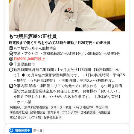
もつ焼居酒屋の正社員
終電後まで働く生活をやめて23時台退勤／月29万円～の正社員
もつ焼坊っちゃん船橋本店
交通・アクセス ・京成船橋駅から徒歩1分／JR船橋駅から徒歩3分
月給291,040円以上
千葉県船橋市
勤務時間詳細 総労働時間：1ヶ月あたり173時間 【勤務時間につい
て】 ◆1カ月単位の変形労働時間制です。 ・1日の拘束時間：平均7.5
～8時間（うち休憩1時間） ・実働時間：平均6.5～7時間程度...
仕事内容 船橋・津田沼エリアで地元の方に愛される、もつ焼き居酒
屋での店舗運営業務全般をお任せします。 お客様の「おいしい！」
を間近で感じられる、やりがいのある仕事です。 【具体的な業務】
・ホール業...
制服あり
業界未経験者歓迎
フリーター歓迎
バイク通勤OK
学歴不問
未経験者歓迎
経験者歓迎
賞与あり
ブランクOK
交通費支給
長期歓迎
駅近5分以内
シフト制
食事補助あり
正社員