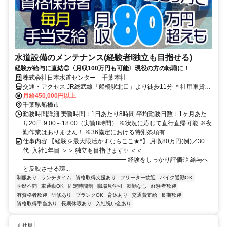
水道設備のメンテナンス(経験者l独立も目指せる)
経験が給与に直結◎〈月収100万円も可能〉現役の方の転職に！
株式会社日本水道センター 千葉本社
交通・アクセス JR総武線「船橋駅北口」より徒歩11分 ＊社用車貸与
(通勤利用可/ガソリン代は会社負担)、マイカー・原付通勤可、直行直
月給450,000円以上
帰OK！
千葉県船橋市
勤務時間詳細 実働時間：1日あたり8時間 平均勤務日数：1ヶ月あた
り20日 9:00～18:00（実働8時間） ※状況に応じて直行直帰可能 ※夜
勤作業はありません！ ※36協定における特別条項有
仕事内容 【経験を最大限活かすならここ★*】 月収80万円(例)／30
代･入社1年目 ＞＞ 独立も目指せます✨ ＜＜
━━━━━━━━━━━━━━━━━ 経験をしっかり評価◎ 給与へ
と反映させる環...
制服あり
ランチタイム
資格取得支援あり
フリーター歓迎
バイク通勤OK
学歴不問
車通勤OK
固定時間制
職場見学可
転勤なし
経験者歓迎
有資格者歓迎
研修あり
ブランクOK
育休あり
交通費支給
長期歓迎
資格取得手当あり
長期休暇あり
入社祝い金あり
正社員