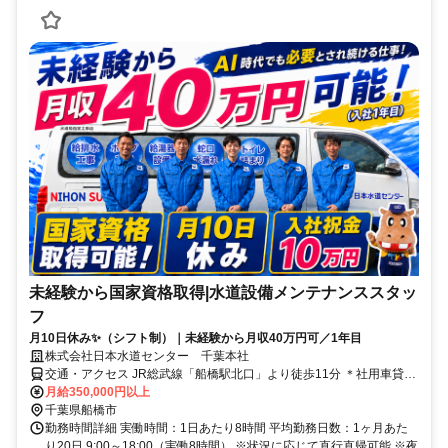
未経験から国家資格取得|水道設備メンテナンススタッ
フ
月10日休み✨（シフト制）｜未経験から月収40万円可／1年目
株式会社日本水道センター 千葉本社
交通・アクセス JR総武線「船橋駅北口」より徒歩11分 ＊社用車貸与
(通勤利用可/ガソリン代は会社負担)、マイカー・原付通勤可、直行直
月給350,000円以上
帰OK！
千葉県船橋市
勤務時間詳細 実働時間：1日あたり8時間 平均勤務日数：1ヶ月あた
り20日 9:00～18:00（実働8時間） ※状況に応じて直行直帰可能 ※夜