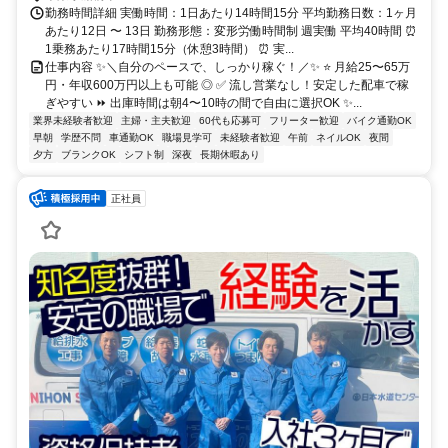
勤務時間詳細 実働時間：1日あたり14時間15分 平均勤務日数：1ヶ月
あたり12日 〜 13日 勤務形態：変形労働時間制 週実働 平均40時間 ⏰
1乗務あたり17時間15分（休憩3時間） ⏰ 実...
仕事内容 ✨＼自分のペースで、しっかり稼ぐ！／✨ ⭐ 月給25〜65万
円・年収600万円以上も可能 ◎ ✅ 流し営業なし！安定した配車で稼
ぎやすい ⏩ 出庫時間は朝4〜10時の間で自由に選択OK ✨...
業界未経験者歓迎
主婦・主夫歓迎
60代も応募可
フリーター歓迎
バイク通勤OK
早朝
学歴不問
車通勤OK
職場見学可
未経験者歓迎
午前
ネイルOK
夜間
夕方
ブランクOK
シフト制
深夜
長期休暇あり
正社員