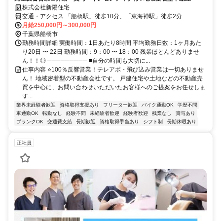
株式会社新陽住宅
交通・アクセス 「船橋駅」徒歩10分、「東海神駅」徒歩2分
月給250,000円～300,000円
千葉県船橋市
勤務時間詳細 実働時間：1日あたり8時間 平均勤務日数：1ヶ月あた
り20日 〜 22日 勤務時間：9：00 〜 18：00 残業ほとんどありませ
ん！！◎ ───────── ■自分の時間も大切に...
仕事内容 ⭐️100％反響営業！テレアポ・飛び込み営業は一切ありませ
ん！ 地域密着型の不動産会社です。 戸建住宅や土地などの不動産売
買を中心に、お問い合わせいただいたお客様へのご提案をお任せしま
す...
業界未経験者歓迎
資格取得支援あり
フリーター歓迎
バイク通勤OK
学歴不問
車通勤OK
転勤なし
経験不問
未経験者歓迎
経験者歓迎
残業なし
賞与あり
ブランクOK
交通費支給
長期歓迎
資格取得手当あり
シフト制
長期休暇あり
正社員