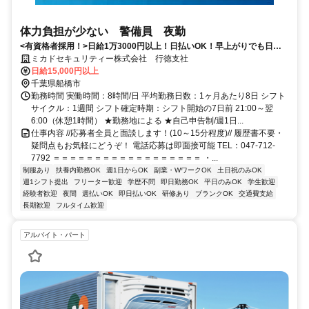
体力負担が少ない 警備員 夜勤
<有資格者採用！>日給1万3000円以上！日払いOK！早上がりでも日給
全額保証！
ミカドセキュリティー株式会社 行徳支社
日給15,000円以上
千葉県船橋市
勤務時間 実働時間：8時間/日 平均勤務日数：1ヶ月あたり8日 シフト
サイクル：1週間 シフト確定時期：シフト開始の7日前 21:00～翌
6:00（休憩1時間） ★勤務地による ★自己申告制/週1日...
仕事内容 //応募者全員と面談します！(10～15分程度)// 履歴書不要・
疑問点もお気軽にどうぞ！ 電話応募は即面接可能 TEL：047-712-
7792 ＝＝＝＝＝＝＝＝＝＝＝＝＝＝＝＝＝＝ ・...
制服あり
扶養内勤務OK
週1日からOK
副業・WワークOK
土日祝のみOK
週1シフト提出
フリーター歓迎
学歴不問
即日勤務OK
平日のみOK
学生歓迎
経験者歓迎
夜間
週払いOK
即日払いOK
研修あり
ブランクOK
交通費支給
長期歓迎
フルタイム歓迎
アルバイト・パート