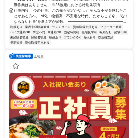
勤作業はありません！ ※36協定における特別条項有
仕事内容 「今の仕事、この先も安定かな…」 そんな不安を感じたこ
とがある方へ。 AI化・物価高・不安定な時代。 だからこそ今、 “なく
ならない仕事”を選ぶ方が多数。 ━━━━━━━━━━━━━━━...
制服あり
業界未経験者歓迎
ランチタイム
資格取得支援あり
フリーター歓迎
バイク通勤OK
学歴不問
車通勤OK
固定時間制
職場見学可
転勤なし
経験不問
未経験者歓迎
経験者歓迎
研修あり
ブランクOK
育休あり
交通費支給
長期歓迎
資格取得手当あり
正社員