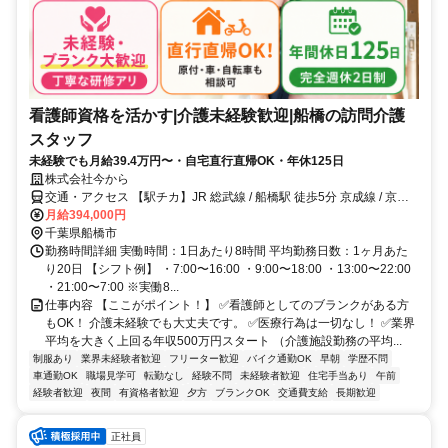
看護師資格を活かす|介護未経験歓迎|船橋の訪問介護
スタッフ
未経験でも月給39.4万円〜・自宅直行直帰OK・年休125日
株式会社今から
交通・アクセス 【駅チカ】JR 総武線 / 船橋駅 徒歩5分 京成線 / 京成
船橋駅 徒歩3分◎原付バイク・車・自転車通勤可
月給394,000円
千葉県船橋市
勤務時間詳細 実働時間：1日あたり8時間 平均勤務日数：1ヶ月あた
り20日 【シフト例】 ・7:00〜16:00 ・9:00〜18:00 ・13:00〜22:00
・21:00〜7:00 ※実働8...
仕事内容 【ここがポイント！】 ✅看護師としてのブランクがある方
もOK！ 介護未経験でも大丈夫です。 ✅医療行為は一切なし！ ✅業界
平均を大きく上回る年収500万円スタート （介護施設勤務の平均...
制服あり
業界未経験者歓迎
フリーター歓迎
バイク通勤OK
早朝
学歴不問
車通勤OK
職場見学可
転勤なし
経験不問
未経験者歓迎
住宅手当あり
午前
経験者歓迎
夜間
有資格者歓迎
夕方
ブランクOK
交通費支給
長期歓迎
正社員