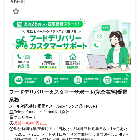
契約社員
フードデリバリーカスタマーサポート(完全在宅)受電
業務
メール対応5割！受電とメールのバランス◎(TP03R)
Teleperformance Japan株式会社
フルリモート
月給218,400円以上
勤務時間詳細 実働時間：1日あたり8時間 平均勤務日数：1ヶ月あた
り20日 〜 21日 シフト制 1日あたりの実働時間：最大8時間/日 ◆7～
25時(可能な方は27時)の間で週5日/実働8時間のシフ...