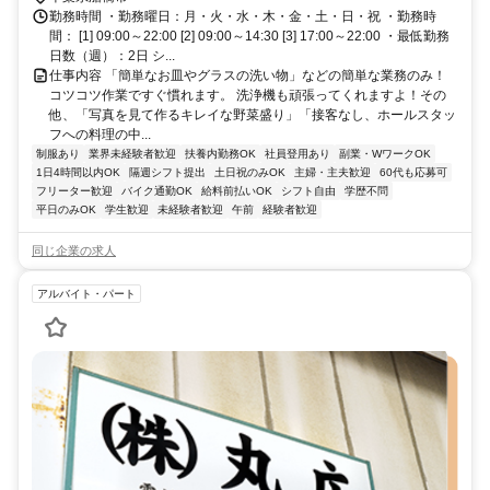
勤務時間 ・勤務曜日：月・火・水・木・金・土・日・祝 ・勤務時
間： [1] 09:00～22:00 [2] 09:00～14:30 [3] 17:00～22:00 ・最低勤務
日数（週）：2日 シ...
仕事内容 「簡単なお皿やグラスの洗い物」などの簡単な業務のみ！
コツコツ作業ですぐ慣れます。 洗浄機も頑張ってくれますよ！その
他、「写真を見て作るキレイな野菜盛り」「接客なし、ホールスタッ
フへの料理の中...
制服あり
業界未経験者歓迎
扶養内勤務OK
社員登用あり
副業・WワークOK
1日4時間以内OK
隔週シフト提出
土日祝のみOK
主婦・主夫歓迎
60代も応募可
フリーター歓迎
バイク通勤OK
給料前払いOK
シフト自由
学歴不問
平日のみOK
学生歓迎
未経験者歓迎
午前
経験者歓迎
同じ企業の求人
アルバイト・パート