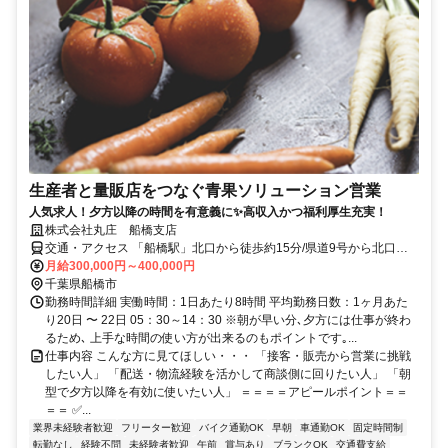
生産者と量販店をつなぐ青果ソリューション営業
人気求人！夕方以降の時間を有意義に✨高収入かつ福利厚生充実！
株式会社丸庄 船橋支店
交通・アクセス 「船橋駅」北口から徒歩約15分/県道9号から北口十
字路を入ってから車で2分。
月給300,000円～400,000円
千葉県船橋市
勤務時間詳細 実働時間：1日あたり8時間 平均勤務日数：1ヶ月あた
り20日 〜 22日 05：30～14：30 ※朝が早い分､夕方には仕事が終わ
るため､ 上手な時間の使い方が出来るのもポイントです｡...
仕事内容 こんな方に見てほしい・・・ 「接客・販売から営業に挑戦
したい人」 「配送・物流経験を活かして商談側に回りたい人」 「朝
型で夕方以降を有効に使いたい人」 ＝＝＝＝アピールポイント＝＝
＝＝ ✅...
業界未経験者歓迎
フリーター歓迎
バイク通勤OK
早朝
車通勤OK
固定時間制
転勤なし
経験不問
未経験者歓迎
午前
賞与あり
ブランクOK
交通費支給