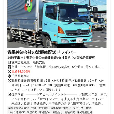
青果仲卸会社の近距離配送ドライバー
14時半出社！安定企業◎未経験歓迎♪会社負担で大型免許取得可
株式会社丸庄 船橋支店
交通・アクセス 「船橋駅」北口から徒歩約15分/県道9号から北口十
字路を入ってから車で2分。
日給14,000円
千葉県船橋市
勤務時間詳細 実働時間：1日あたり8時間 平均勤務日数：1ヶ月あた
り20日 〜 24日 14:30〜23:30（実働8時間） ■休憩1時間 ■365日営業
のため シフトは月ごとに調整します
仕事内容 ┏━━━✨アピールポイント✨━━━┓ ✅創業50年超！景気
に左右されにくい 「食のインフラ」を支える安定企業 ✅ドライバー
未経験大歓迎！ 普通免許or中型免許のみでも応募可◎ ✅大型免許...
業界未経験者歓迎
主婦・主夫歓迎
資格取得支援あり
フリーター歓迎
バイク通勤OK
学歴不問
車通勤OK
転勤なし
経験不問
未経験者歓迎