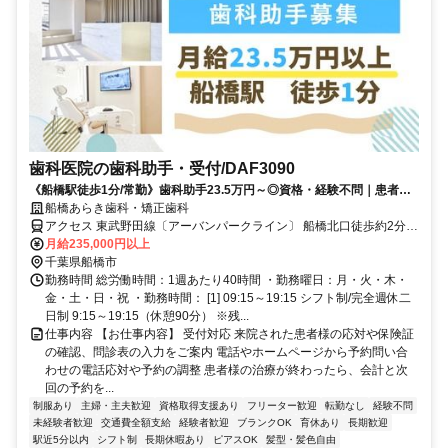
歯科医院の歯科助手・受付/DAF3090
《船橋駅徒歩1分/常勤》歯科助手23.5万円～◎資格・経験不問｜患者様
対応から受付、診療サポートまで幅広く活躍できる！
船橋あらき歯科・矯正歯科
アクセス 東武野田線〔アーバンパークライン〕 船橋北口徒歩約2分、
ＪＲ総武本線 船橋北口徒歩約2分、京成本線 京成船橋東口徒歩約5分
月給235,000円以上
千葉県船橋市
勤務時間 総労働時間：1週あたり40時間 ・勤務曜日：月・火・木・
金・土・日・祝 ・勤務時間： [1] 09:15～19:15 シフト制/完全週休二
日制 9:15～19:15（休憩90分） ※残...
仕事内容 【お仕事内容】 受付対応 来院された患者様の応対や保険証
の確認、問診表の入力をご案内 電話やホームページから予約問い合
わせの電話応対や予約の調整 患者様の治療が終わったら、会計と次
回の予約を...
制服あり
主婦・主夫歓迎
資格取得支援あり
フリーター歓迎
転勤なし
経験不問
未経験者歓迎
交通費全額支給
経験者歓迎
ブランクOK
育休あり
長期歓迎
駅近5分以内
シフト制
長期休暇あり
ピアスOK
髪型・髪色自由