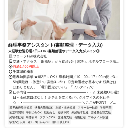
経理事務アシスタント(書類整理・データ入力)
未経験歓迎◎週2日～OK♪書類整理やデータ入力がメイン◎
フローラT&K株式会社
交通・アクセス 「船橋駅」から徒歩3分｜駅チカ ホテルフローラ船橋
内
時給1,400円以上
千葉県船橋市
勤務時間詳細 ★週2日～OK！ 勤務時間／10：00～17：00の間で3～
5時間勤務 （休憩1h／実働3～5h） ◎定時退社が基本です 残業はほ
ぼありません。 「曜日固定がいい」 「フルタイムで...
仕事内容 ―――――――――――――――――・・☆ 未経験OK♪週2
日～＆残業ほぼなし！ ホテルを支えるバックオフィスのお仕事
☆・・――――――――――――――――― ＼ここがPOINT！／...
業界未経験者歓迎
扶養内勤務OK
主婦・主夫歓迎
フリーター歓迎
学歴不問
固定時間制
平日のみOK
転勤なし
経験不問
未経験者歓迎
交通費全額支給
経験者歓迎
研修あり
ブランクOK
交通費支給
長期歓迎
フルタイム歓迎
駅近5分以内
週2・3日からOK
週4日以上OK