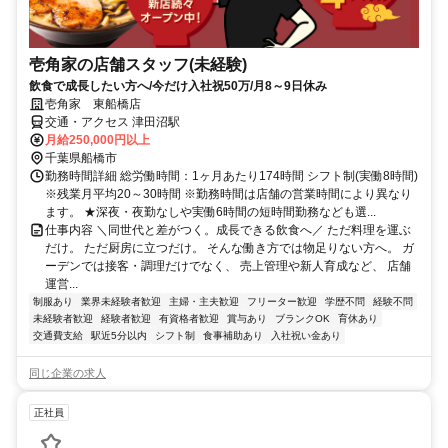
壱角家の店舗スタッフ(未経験)
飲食で成長したい方へ/今だけ入社祝50万/月8～9日休み
壱角家 東船橋店
交通・アクセス 津田沼駅
月給250,000円以上
千葉県船橋市
勤務時間詳細 総労働時間：1ヶ月あたり174時間 シフト制(実働8時間)
※残業月平均20～30時間 ※勤務時間は店舗の営業時間により異なり
ます。 ★深夜・夜勤なしや実働6時間の短時間勤務なども選...
仕事内容 ＼同世代と差がつく。成長できる飲食へ／ ただ料理を運ぶ
だけ。 ただ厨房に立つだけ。 そんな働き方では物足りない方へ。 ガ
ーデンでは接客・調理だけでなく、 売上管理や新人育成など、 店舗
運営...
制服あり
業界未経験者歓迎
主婦・主夫歓迎
フリーター歓迎
学歴不問
経験不問
未経験者歓迎
経験者歓迎
有資格者歓迎
賞与あり
ブランクOK
育休あり
交通費支給
駅近5分以内
シフト制
食事補助あり
入社祝い金あり
同じ企業の求人
正社員