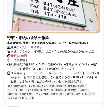
野菜・果物の袋詰め作業
未経験歓迎♪簡単モクモク作業◎週3日・日中だけの短時間OK！
株式会社丸庄 船橋支店
交通・アクセス 「船橋駅」北口から徒歩約15分/県道9号から北口十
字路を入ってから車で2分。
時給1,140円
千葉県船橋市
勤務時間詳細 9:00〜15:30（実働6時間） ■休憩あり（1時間） ■週3
日・1日3時間からOK ■シフトは相談に応じます！
仕事内容 ┏━━━✨アピールポイント✨━━━┓ ✅週3日・1日3時間
からOK！ 家事や育児と無理なく両立できる◎ ✅8:30〜15:30の日中
勤務！ お迎えや夜ごはんの準備も余裕♪ ✅未経験歓迎！...
業界未経験者歓迎
1日4時間以内OK
主婦・主夫歓迎
資格取得支援あり
フリーター歓迎
バイク通勤OK
学歴不問
車通勤OK
学生歓迎
転勤なし
経験不問
未経験者歓迎
ブランクOK
交通費支給
長期歓迎
週2・3日からOK
シフト制
週4日以上OK