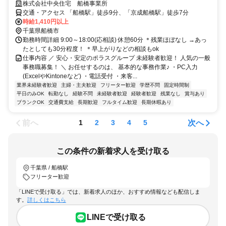
株式会社中央住宅 船橋事業所
交通・アクセス 「船橋駅」徒歩9分、「京成船橋駅」徒歩7分
時給1,410円以上
千葉県船橋市
勤務時間詳細 9:00～18:00(応相談) 休憩60分 ＊残業ほぼなし →あっ
たとしても30分程度！ ＊早上がりなどの相談もok
仕事内容 ／ 安心・安定のポラスグループ 未経験者歓迎！ 人気の一般
事務職募集！ ＼ お任せするのは、 基本的な事務作業♪ ・PC入力
(ExcelやKintoneなど) ・電話受付 ・来客...
業界未経験者歓迎
主婦・主夫歓迎
フリーター歓迎
学歴不問
固定時間制
平日のみOK
転勤なし
経験不問
未経験者歓迎
経験者歓迎
残業なし
賞与あり
ブランクOK
交通費支給
長期歓迎
フルタイム歓迎
長期休暇あり
前へ
次へ
1
2
3
4
5
この条件の新着求人を受け取る
千葉県 / 船橋駅
フリーター歓迎
「LINEで受け取る」では、新着求人のほか、おすすめ情報なども配信しま
す。
詳しくはこちら
LINEで受け取る