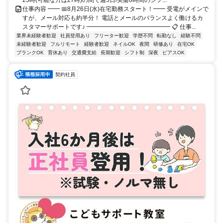
仕事内容 ━━ 📅8月26日(水)在宅勤務スタート！━━ 受電がメインで
すが、メール対応も約半分！ 電話とメールのバランスよく働けるカ
スタマーサポートです♪ ━━━━━━━━━━━━━━ 📋 仕事...
業界未経験者歓迎
社員登用あり
フリーター歓迎
学歴不問
転勤なし
経験不問
未経験者歓迎
フルリモート
経験者歓迎
ネイルOK
夜間
研修あり
在宅OK
ブランクOK
育休あり
交通費支給
長期歓迎
シフト制
深夜
ピアスOK
契約社員