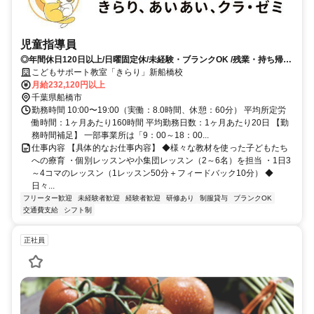
児童指導員
◎年間休日120日以上/日曜固定休/未経験・ブランクOK /残業・持ち帰り
仕事ナシ◇充実した研修であなたのスキルアップをしっかりサポートし
こどもサポート教室「きらり」新船橋校
ます
月給232,120円以上
千葉県船橋市
勤務時間 10:00〜19:00（実働：8.0時間、休憩：60分） 平均所定労
働時間：1ヶ月あたり160時間 平均勤務日数：1ヶ月あたり20日 【勤
務時間補足】 一部事業所は「9：00～18：00...
仕事内容 【具体的なお仕事内容】 ◆様々な教材を使った子どもたち
への療育 ・個別レッスンや小集団レッスン（2～6名）を担当 ・1日3
～4コマのレッスン（1レッスン50分＋フィードバック10分） ◆
日々...
フリーター歓迎
未経験者歓迎
経験者歓迎
研修あり
制服貸与
ブランクOK
交通費支給
シフト制
正社員