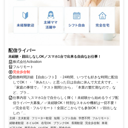
配信ライバー
未経験・顔出しなしOK／スマホ1台で出来る自由なお仕事！
株式会社Activation
フルリモート
完全歩合制
勤務時間詳細 【自由シフト】 ・24時間、いつでも好きな時間に配信
してOK！ ・「休みたい」と思った日は自由に休んで大丈夫です。 ・
「家庭の事情で」「テスト期間だから」「本業の繁忙期なので」な
ど、プラ...
仕事内容 ＼スマホ1台で自分らしく輝く！未経験から始めるライブ配
信ライバー大募集／ ✅未経験OK！特別なスキルや機材は一切不要！
✅完全在宅・フルリモート！全国どこからでも参加OK！ ✅顔出しな
しの「...
主婦・主夫歓迎
フリーター歓迎
短期
シフト自由
学歴不問
フルリモート
経験者歓迎
ネイルOK
在宅OK
ブランクOK
長期歓迎
完全歩合制
単発
ピアスOK
服装自由
ひげOK
髪型・髪色自由