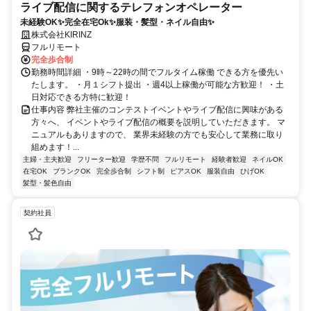
ライブ配信に関するテレフォンオペレーター
未経験OK✨完全在宅Ok✨服装・髪型・ネイル自由✨
株式会社KIRINZ
フルリモート
完全歩合制
勤務時間詳細 ・9時～22時の間でフルタイム稼働 できる方を優先い
たします。 ・月１シフト提出 ・週4以上稼働が可能な方歓迎！ ・土
日対応できる方特に歓迎！
仕事内容 弊社主催のコンテストイベントやライブ配信に興味がある
方々へ、 イベントやライブ配信の概要を説明していただきます。 マ
ニュアルもありますので、 業界未経験の方でも安心して業務に取り
組めます！...
主婦・主夫歓迎
フリーター歓迎
学歴不問
フルリモート
経験者歓迎
ネイルOK
在宅OK
ブランクOK
完全歩合制
シフト制
ピアスOK
服装自由
ひげOK
髪型・髪色自由
契約社員