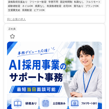
資格取得支援あり
フリーター歓迎
学歴不問
固定時間制
転勤なし
フルリモート
経験者歓迎
ネイルOK
残業なし
有資格者歓迎
在宅OK
賞与あり
ブランクOK
交通費支給
長期歓迎
ピアスOK
同じ企業の求人
正社員