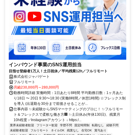
インバウンド事業のSNS運用担当
目指せ登録者1万人！土日祝休／平均残業12h／フルリモート
株式会社ジャパゲート
フルリモート
月給230,000円～280,000円
勤務時間詳細 実働時間：1日あたり8時間 平均勤務日数：1ヶ月あた
り18日 〜 20日 9:30〜18:30 (実働8時間／休憩1時間) ☆フレックス制
を導入 (出退勤を30分まで前後させることが...
仕事内容 ✨未経験からSNSマーケティングのプロに！ ✨フルリモー
ト＆フレックスで柔軟な働き方🏢 ✨土日休み(年休130日)、残業月
10h程度 ✅Instagramアカウント ↓ https:/...
業界未経験者歓迎
フリーター歓迎
学歴不問
固定時間制
転勤なし
経験不問
未経験者歓迎
フルリモート
ネイルOK
残業なし
在宅OK
賞与あり