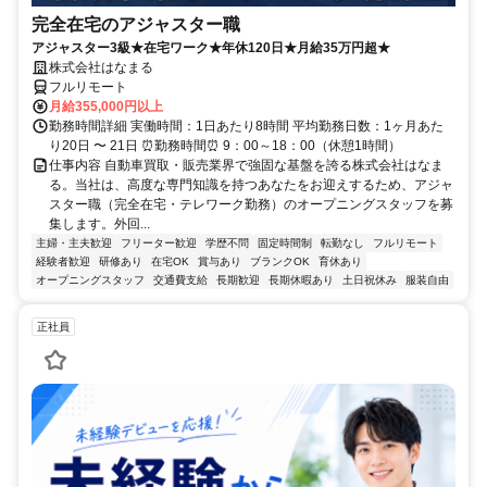
完全在宅のアジャスター職
アジャスター3級★在宅ワーク★年休120日★月給35万円超★
株式会社はなまる
フルリモート
月給355,000円以上
勤務時間詳細 実働時間：1日あたり8時間 平均勤務日数：1ヶ月あた
り20日 〜 21日 ⏰勤務時間⏰ 9：00～18：00（休憩1時間）
仕事内容 自動車買取・販売業界で強固な基盤を誇る株式会社はなま
る。当社は、高度な専門知識を持つあなたをお迎えするため、アジャ
スター職（完全在宅・テレワーク勤務）のオープニングスタッフを募
集します。外回...
主婦・主夫歓迎
フリーター歓迎
学歴不問
固定時間制
転勤なし
フルリモート
経験者歓迎
研修あり
在宅OK
賞与あり
ブランクOK
育休あり
オープニングスタッフ
交通費支給
長期歓迎
長期休暇あり
土日祝休み
服装自由
正社員