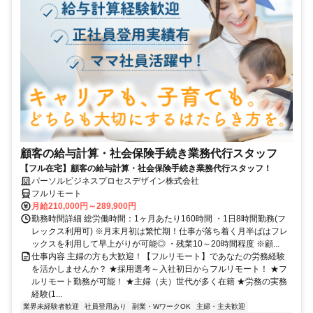
顧客の給与計算・社会保険手続き業務代行スタッフ
【フル在宅】顧客の給与計算・社会保険手続き業務代行スタッフ！
パーソルビジネスプロセスデザイン株式会社
フルリモート
月給210,000円～289,900円
勤務時間詳細 総労働時間：1ヶ月あたり160時間 ・1日8時間勤務(フ
レックス利用可) ※月末月初は繁忙期！仕事が落ち着く月半ばはフレ
ックスを利用して早上がりが可能◎ ・残業10～20時間程度 ※顧...
仕事内容 主婦の方も大歓迎！【フルリモート】であなたの労務経験
を活かしませんか？ ★採用選考～入社初日からフルリモート！ ★フ
ルリモート勤務が可能！ ★主婦（夫）世代が多く在籍 ★労務の実務
経験(1...
業界未経験者歓迎
社員登用あり
副業・WワークOK
主婦・主夫歓迎