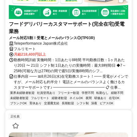
フードデリバリーカスタマーサポート(完全在宅)受電
業務
メール対応5割！受電とメールのバランス◎(TP03R)
Teleperformance Japan株式会社
フルリモート
月給218,400円以上
勤務時間詳細 実働時間：1日あたり8時間 平均勤務日数：1ヶ月あた
り20日 〜 21日 シフト制 1日あたりの実働時間：最大8時間/日 ◆7～
25時(可能な方は27時)の間で週5日/実働8時間のシフ...
仕事内容 ━━ 📅8月26日(水)在宅勤務スタート！━━ 受電がメインで
すが、メール対応も約半分！ 電話とメールのバランスよく働けるカ
スタマーサポートです♪ ━━━━━━━━━━━━━━ 📋 仕事...
業界未経験者歓迎
社員登用あり
フリーター歓迎
学歴不問
転勤なし
経験不問
未経験者歓迎
フルリモート
経験者歓迎
ネイルOK
夜間
研修あり
在宅OK
ブランクOK
育休あり
交通費支給
長期歓迎
シフト制
深夜
ピアスOK
正社員