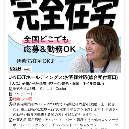
U-NEXTホールディングス:お客様対応(総合受付窓口)
【人気】研修から完全在宅ワーク♪髪色・服装・ネイル自由♪i8
株式会社USEN Contact Center
フルリモート
時給1,230円
勤務時間詳細 □9:00～22:30内で8時間勤務 □週5日勤務（土日祝含
む） ※土日祝や13:30～22:30稼働可能な方を優遇します！ ※週３～
の勤務や扶養内勤務を希望の方も相談にのります♡ ＜...
仕事内容 雇用形態：アルバイト・パート 職種：その他カスタマーサ
ポート/コールセンター、インバウンドコールスタッフ ・…―――☆