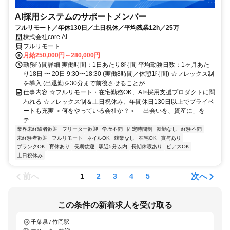
AI採用システムのサポートメンバー
フルリモート／年休130日／土日祝休／平均残業12h／25万
株式会社core AI
フルリモート
月給250,000円～280,000円
勤務時間詳細 実働時間：1日あたり8時間 平均勤務日数：1ヶ月あた
り18日 〜 20日 9:30〜18:30 (実働8時間／休憩1時間) ☆フレックス制
を導入 (出退勤を30分まで前後させることが...
仕事内容 ☆フルリモート・在宅勤務OK、AI×採用支援プロダクトに関
われる ☆フレックス制＆土日祝休み、年間休日130日以上でプライベ
ートも充実 ＜何をやっている会社か？＞ 「出会いを、資産に」を
テ...
業界未経験者歓迎
フリーター歓迎
学歴不問
固定時間制
転勤なし
経験不問
未経験者歓迎
フルリモート
ネイルOK
残業なし
在宅OK
賞与あり
ブランクOK
育休あり
長期歓迎
駅近5分以内
長期休暇あり
ピアスOK
土日祝休み
前へ
次へ
1
2
3
4
5
この条件の新着求人を受け取る
千葉県 / 竹岡駅