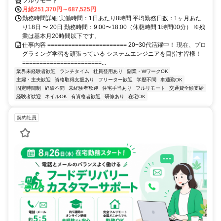
フルリモート
月給251,370円～687,525円
勤務時間詳細 実働時間：1日あたり8時間 平均勤務日数：1ヶ月あた
り18日 〜 20日 勤務時間：9:00〜18:00（休憩時間 1時間00分） ※残
業は基本月20時間以下です。
仕事内容 ======================= 20−30代活躍中！ 現在、プロ
グラミング学習を頑張っている システムエンジニアを目指す皆様！
=======================...
業界未経験者歓迎
ランチタイム
社員登用あり
副業・WワークOK
主婦・主夫歓迎
資格取得支援あり
フリーター歓迎
学歴不問
車通勤OK
固定時間制
経験不問
未経験者歓迎
住宅手当あり
フルリモート
交通費全額支給
経験者歓迎
ネイルOK
有資格者歓迎
研修あり
在宅OK
契約社員