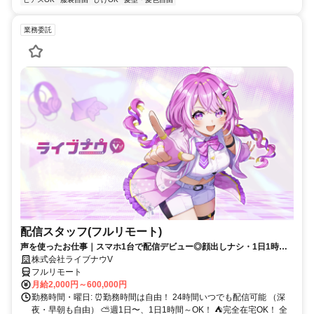
業務委託
配信スタッフ(フルリモート)
声を使ったお仕事｜スマホ1台で配信デビュー◎顔出しナシ・1日1時間
～OK♪
株式会社ライブナウV
フルリモート
月給2,000円～600,000円
勤務時間・曜日: ⏰勤務時間は自由！ 24時間いつでも配信可能 （深
夜・早朝も自由） ⛅週1日〜、1日1時間～OK！ ⛺完全在宅OK！ 全