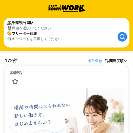
千葉県
竹岡駅
職種を選択してください
フリーター歓迎
キーワードを選択してください
172件
条件保存
関連度順
業務委託