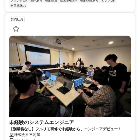
ブランクOK
育休あり
長期歓迎
駅近5分以内
長期休暇あり
ピアスOK
土日祝休み
契約社員
未経験のシステムエンジニア
【別業務なし】フルリモ研修で未経験から、エンジニアデビュー！
株式会社三河屋