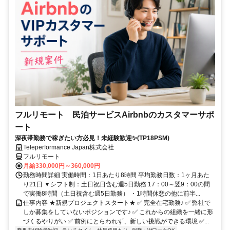
フルリモート 民泊サービスAirbnbのカスタマーサポ
ート
深夜帯勤務で稼ぎたい方必見！未経験歓迎✨(TP18PSM)
Teleperformance Japan株式会社
フルリモート
月給330,000円～360,000円
勤務時間詳細 実働時間：1日あたり8時間 平均勤務日数：1ヶ月あた
り21日 ▼シフト制：土日祝日含む週5日勤務 17：00～翌9：00の間
で実働8時間（土日祝含む週5日勤務） ・1時間休憩の他に前半...
仕事内容 ★新規プロジェクトスタート★ ✅ 完全在宅勤務♪ ✅ 弊社で
しか募集をしていないポジションです♪ ✅ これからの組織を一緒に形
づくるやりがい ✅ 前例にとらわれず、新しい挑戦ができる環境 ✅...