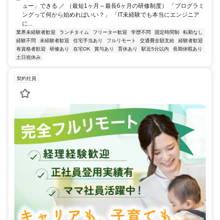
ュー」できる ／ （最短1ヶ月～最長6ヶ月の研修制度） 「プログラミ
ングって何から始めればいい？」 「IT未経験でも本当にエンジニア
に...
業界未経験者歓迎
ランチタイム
フリーター歓迎
学歴不問
固定時間制
転勤なし
経験不問
未経験者歓迎
住宅手当あり
フルリモート
交通費全額支給
経験者歓迎
有資格者歓迎
研修あり
在宅OK
賞与あり
育休あり
駅近5分以内
長期休暇あり
土日祝休み
契約社員