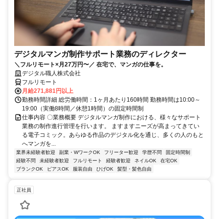
デジタルマンガ制作サポート業務のディレクター
＼フルリモート×月27万円〜／ 在宅で、マンガの仕事を。
デジタル職人株式会社
フルリモート
月給271,881円以上
勤務時間詳細 総労働時間：1ヶ月あたり160時間 勤務時間は10:00～
19:00（実働8時間／休憩1時間）の固定時間制
仕事内容 〇業務概要 デジタルマンガ制作における、様々なサポート
業務の制作進行管理を行います。 ますますニーズが高まってきてい
る電子コミック。あらゆる作品のデジタル化を通じ、多くの人のもと
へマンガを...
業界未経験者歓迎
副業・WワークOK
フリーター歓迎
学歴不問
固定時間制
経験不問
未経験者歓迎
フルリモート
経験者歓迎
ネイルOK
在宅OK
ブランクOK
ピアスOK
服装自由
ひげOK
髪型・髪色自由
正社員