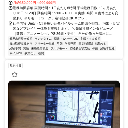
月給350,000円～900,000円
勤務時間詳細 実働時間：1日あたり8時間 平均勤務日数：1ヶ月あた
り18日 〜 20日 勤務時間：9:00～18:00 ※実働8時間 ※案件により変
動あり ※リモートワーク、在宅勤務OK ▼フレ...
仕事内容 Unity・C#を用いたモバイルゲーム開発を担当。 演出・UI実
装などプレイヤー体験を重視します。 ＼先輩社員インタビュー／
（前職：アニメーションPG 26歳・男性） 自分の作った演出に...
業界未経験者歓迎
ランチタイム
副業・WワークOK
主婦・主夫歓迎
資格取得支援あり
フリーター歓迎
早朝
学歴不問
固定時間制
転勤なし
経験不問
英語
未経験者歓迎
フルリモート
交通費全額支給
午前
経験者歓迎
ネイルOK
残業なし
夜間
契約社員