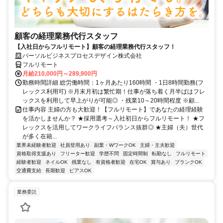
顧客の経理業務代行スタッフ
【入社日からフルリモート】顧客の経理業務代行スタッフ！
パーソルビジネスプロセスデザイン株式会社
フルリモート
月給210,000円～289,900円
勤務時間詳細 総労働時間：1ヶ月あたり160時間 ・1日8時間勤務(フ
レックス利用可) ※月末月初は繁忙期！仕事が落ち着く月半ばはフレ
ックスを利用して早上がりが可能◎ ・残業10～20時間程度 ※顧...
仕事内容 主婦の方も大歓迎！【フルリモート】であなたの経理経験
を活かしませんか？ ★採用選考～入社初日からフルリモート！ ★フ
レックスを活用してワークライフバランス抜群◎ ★主婦（夫）世代
が多く在籍...
業界未経験者歓迎
社員登用あり
副業・WワークOK
主婦・主夫歓迎
資格取得支援あり
フリーター歓迎
学歴不問
固定時間制
転勤なし
フルリモート
経験者歓迎
ネイルOK
残業なし
有資格者歓迎
在宅OK
賞与あり
ブランクOK
交通費支給
長期歓迎
ピアスOK
業務委託