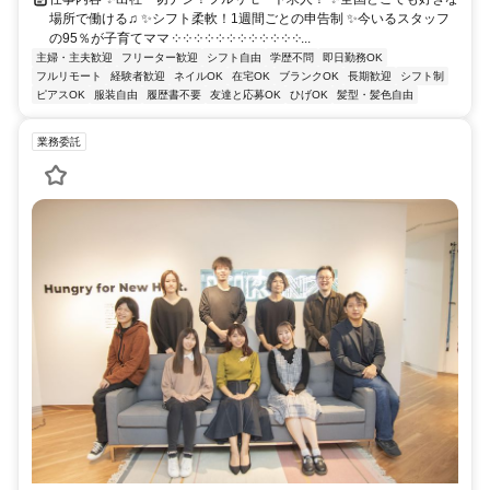
場所で働ける♫ ✨シフト柔軟！1週間ごとの申告制 ✨今いるスタッフ
の95％が子育てママ ༶ ༶ ༶ ༶ ༶ ༶ ༶ ༶ ༶ ༶ ༶ ༶...
主婦・主夫歓迎
フリーター歓迎
シフト自由
学歴不問
即日勤務OK
フルリモート
経験者歓迎
ネイルOK
在宅OK
ブランクOK
長期歓迎
シフト制
ピアスOK
服装自由
履歴書不要
友達と応募OK
ひげOK
髪型・髪色自由
業務委託