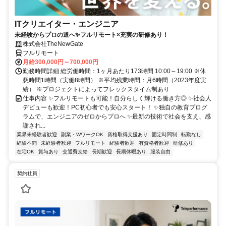
ITクリエイター・エンジニア
未経験からプロの道へ✨フルリモート×充実の研修あり！
株式会社TheNewGate
フルリモート
月給300,000円～700,000円
勤務時間詳細 総労働時間：1ヶ月あたり173時間 10:00～19:00 ※休
憩時間1時間（実働8時間） ※平均残業時間：月6時間（2023年度実
績） ※プロジェクトによってフレックスタイム制あり
仕事内容 ✨フルリモートも可能！自分らしく輝ける働き方◎ ✨社会人
デビューも歓迎！PC初心者でも安心スタート！ ✨独自の教育プログ
ラムで、エンジニアのゼロからプロへ ✨最新の技術で社会を支え、感
謝され...
業界未経験者歓迎
副業・WワークOK
資格取得支援あり
固定時間制
転勤なし
経験不問
未経験者歓迎
フルリモート
経験者歓迎
有資格者歓迎
研修あり
在宅OK
賞与あり
交通費支給
長期歓迎
長期休暇あり
服装自由
契約社員