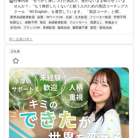
仕事内容 「せっかく身につけた英語力、使わないまま眠らせていま
せんか？」 “もう挫折したくない”と願う人のための英語コーチングス
クール 「90 English」を運営しています。 「英語コーチ」と聞...
業界未経験者歓迎
副業・WワークOK
主婦・主夫歓迎
フリーター歓迎
学歴不問
転勤なし
経験不問
英語
未経験者歓迎
フルリモート
残業なし
研修あり
在宅OK
ブランクOK
長期歓迎
服装自由
履歴書不要
髪型・髪色自由
同じ企業の求人
正社員