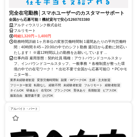
完全在宅勤務│スマホユーザーのカスタマーサポート
全国から応募可能！機材貸与で安心/1260703380
アルティウスリンク株式会社
フルリモート
時給1,320円～1,400円
勤務時間詳細 1ヶ月単位の変形労働時間制 1週間あたりの平均労働時
間：40時間 8:45～20:00の中でのシフト勤務 週3日から柔軟に対応い
たします！ ※週12時間以上の勤務をお願いしています ...
仕事内容 雇用形態：契約社員 職種：アウトバウンドコールスタッ
フ、インバウンドコールスタッフ、一般事務 ＊各種制度が整った環
境の中での在宅ワーク！ ＊出社不要で全国から応募可能◎ ＊PCやモ
ニター等...
業界未経験者歓迎
変形労働時間制
副業・WワークOK
主婦・主夫歓迎
フリーター歓迎
転勤なし
経験不問
未経験者歓迎
フルリモート
経験者歓迎
ネイルOK
研修あり
在宅OK
ブランクOK
育休あり
長期歓迎
ピアスOK
服装自由
履歴書不要
ひげOK
アルバイト・パート