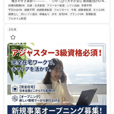
働きやすさ抜群☆―――…・ ◎やっぱり大手が安心 動画配信のU-N...
扶養内勤務OK
主婦・主夫歓迎
フリーター歓迎
シフト自由
学歴不問
平日のみOK
経験不問
未経験者歓迎
フルリモート
午前
経験者歓迎
ネイルOK
残業なし
月1シフト提出
研修あり
夕方
在宅OK
ブランクOK
長期歓迎
フルタイム歓迎
正社員