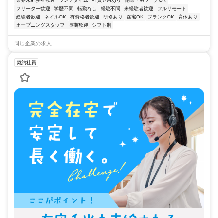
業界未経験者歓迎
ランチタイム
社員登用あり
副業・WワークOK
フリーター歓迎
学歴不問
転勤なし
経験不問
未経験者歓迎
フルリモート
経験者歓迎
ネイルOK
有資格者歓迎
研修あり
在宅OK
ブランクOK
育休あり
オープニングスタッフ
長期歓迎
シフト制
同じ企業の求人
契約社員