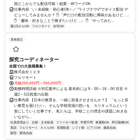
国どこからでも配信可能 ✨副業・WワークOK
仕事内容: ＼✨未経験・初心者OK✨／ "ライブナウV"でボイス配信 デ
ビューしてみませんか？ ✋「声だけの配信活動に興味があるけど…」
✋「趣味・好きなことで稼ぎたいけど…」 ✋「やってみた...
週1日からOK
フルリモート
在宅OK
業務委託
探究コーディネーター
全国での大規模募集！
株式会社ミエタ
フルリモート
月給200,000円～500,000円
勤務時間詳細 ※対応案件による 基本的には 9：00～18：00 目安 ※
週2～5日程度の出勤
仕事内容 【日本の教育を、一緒に前進させませんか？】 「もっと良
い教育を届けたい」 そんな学校現場の想いを、カリキュラムという
形にしていく仕事です。 私たちは、学校ごとの理念や課題に向き合
いながら...
社員登用あり
主婦・主夫歓迎
フリーター歓迎
学歴不問
車通勤OK
即日勤務OK
英語
フルリモート
ネイルOK
長期歓迎
シフト制
ピアスOK
服装自由
髪型・髪色自由