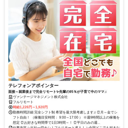
テレフォンアポインター
面接～就業後まで完全リモート✨先輩の95％が子育て中のママ♫
ヴァンテージマネジメント株式会社
フルリモート
時給1,226円～1,920円
勤務時間詳細 完全シフト制 希望を最大限考慮します♫ ⏰月～金でシ
フト自由！ （稼働目安時間： 9:00～17:00 ） ※週9時間以上の稼働を
想定 ⏰お好きな時間帯で1日3時間～！ ⏰平日のみの週...
仕事内容 ✨出社一切ナシ！フルリモート求人！ ✨全国どこでも好きな