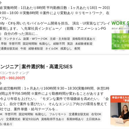
ト
 実働時間：1日あたり8時間 平均勤務日数：1ヶ月あたり18日 〜 20日
:00～18:00 ※実働8時間 ※案件により変動あり ※リモートワーク、在
フレ...
nity・C#を用いたモバイルゲーム開発を担当。 演出・UI実装などプレイ
重視します。 ＼先輩社員インタビュー／ （前職：アニメーションPG
） 自分の作った演出に...
迎
ランチタイム
副業・WワークOK
主婦・主夫歓迎
資格取得支援あり
早朝
学歴不問
固定時間制
転勤なし
経験不問
英語
未経験者歓迎
交通費全額支給
午前
経験者歓迎
ネイルOK
残業なし
夜間
ンジニア│案件選択制・高還元SES
バコンサルティング
00円～960,000円
ト
 総労働時間：1ヶ月あたり160時間 9:30～18:30(実働8時間、休憩1時
業時間は月平均6.5時間 ※案件により勤務時間が変わることがあります
「今より年収を上げたい」 「モダンな案件で市場価値を高めたい」 「会
なく、自分で案件を選びたい」 そんなエンジニア向けの環境を整えて
当社では、案件単価・給与テーブルを...
K
学歴不問
固定時間制
転勤なし
フルリモート
交通費全額支給
在宅OK
あり
交通費支給
駅近5分以内
資格取得手当あり
長期休暇あり
土日祝休み
祝い金あり