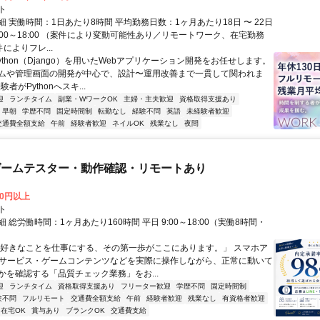
ト
 実働時間：1日あたり8時間 平均勤務日数：1ヶ月あたり18日 〜 22日
:00～18:00 （案件により変動可能性あり／リモートワーク、在宅勤務
件によりフレ...
ython（Django）を用いたWebアプリケーション開発をお任せします。
ムや管理画面の開発が中心で、設計〜運用改善まで一貫して関われま
験者がPythonへスキ...
迎
ランチタイム
副業・WワークOK
主婦・主夫歓迎
資格取得支援あり
早朝
学歴不問
固定時間制
転勤なし
経験不問
英語
未経験者歓迎
交通費全額支給
午前
経験者歓迎
ネイルOK
残業なし
夜間
ゲームテスター・動作確認・リモートあり
00円以上
ト
 総労働時間：1ヶ月あたり160時間 平日 9:00～18:00（実働8時間・
）
「好きなことを仕事にする、その第一歩がここにあります。」 スマホア
bサービス・ゲームコンテンツなどを実際に操作しながら、正常に動いて
かを確認する「品質チェック業務」をお...
迎
ランチタイム
資格取得支援あり
フリーター歓迎
学歴不問
固定時間制
験不問
フルリモート
交通費全額支給
午前
経験者歓迎
残業なし
有資格者歓迎
在宅OK
賞与あり
ブランクOK
交通費支給