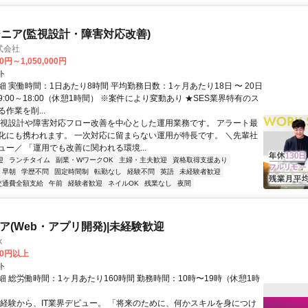
ニア(監視設計・障害対応改善)
式会社
0円～1,050,000円
ト
 実働時間：1日あたり8時間 平均勤務日数：1ヶ月あたり18日 〜 20日
:00～18:00（休憩1時間） ※案件により変動あり ★SES業界特有のス
作業を削...
監視設計や障害対応フロー改善を中心とした運用業務です。 アラート最
化にも携われます。 一次対応に留まらない運用が特長です。 ＼先輩社
ュー／ 「運用でも改善に関われる環境...
迎
ランチタイム
副業・WワークOK
主婦・主夫歓迎
資格取得支援あり
早朝
学歴不問
固定時間制
転勤なし
経験不問
英語
未経験者歓迎
交通費全額支給
午前
経験者歓迎
ネイルOK
残業なし
夜間
ニア(Web・アプリ開発)|未経験歓迎
k
00円以上
ト
 総労働時間：1ヶ月あたり160時間 勤務時間：10時〜19時（休憩1時
未経験から、IT業界デビュー。 「将来のために、何かスキルを身につけ