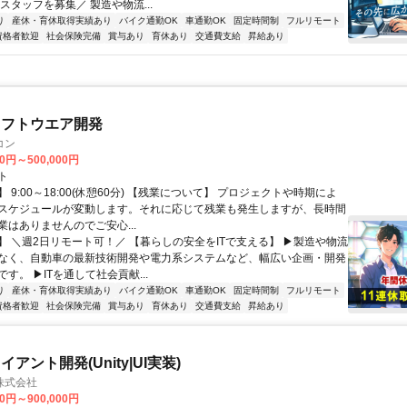
スタッフを募集／ 製造や物流...
り
産休・育休取得実績あり
バイク通勤OK
車通勤OK
固定時間制
フルリモート
資格者歓迎
社会保険完備
賞与あり
育休あり
交通費支給
昇給あり
ソフトウエア開発
コン
00円～500,000円
ト
 9:00～18:00(休憩60分) 【残業について】 プロジェクトや時期によ
スケジュールが変動します。それに応じて残業も発生しますが、長時間
業はありませんのでご安心...
】 ＼週2日リモート可！／ 【暮らしの安全をITで支える】 ▶製造や物流
なく、自動車の最新技術開発や電力系システムなど、幅広い企画・開発
す。 ▶ITを通して社会貢献...
り
産休・育休取得実績あり
バイク通勤OK
車通勤OK
固定時間制
フルリモート
資格者歓迎
社会保険完備
賞与あり
育休あり
交通費支給
昇給あり
アント開発(Unity|UI実装)
株式会社
00円～900,000円