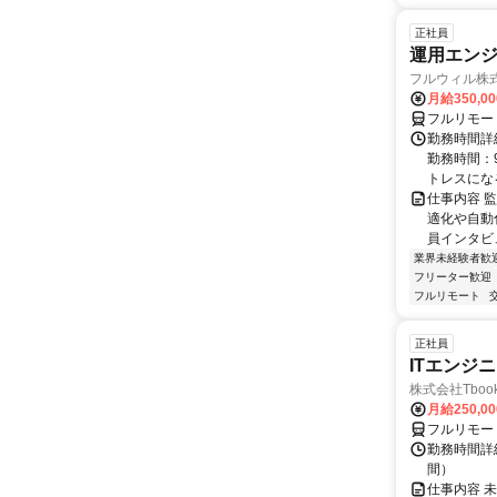
正社員
運用エンジ
フルウィル株
月給350,00
フルリモー
勤務時間詳細
勤務時間：9
トレスになる
仕事内容 
適化や自動
員インタビ
業界未経験者歓
フリーター歓迎
フルリモート
正社員
ITエンジ
株式会社Tboo
月給250,0
フルリモー
勤務時間詳細
間）
仕事内容 