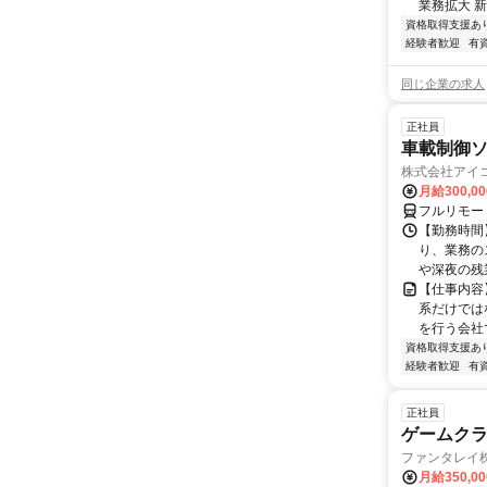
業務拡大 新
資格取得支援あ
経験者歓迎
有
同じ企業の求人
正社員
車載制御
株式会社アイ
月給300,0
フルリモー
【勤務時間】
り、業務の
や深夜の残
【仕事内容
系だけでは
を行う会社で
資格取得支援あ
経験者歓迎
有
正社員
ゲームクライ
ファンタレイ
月給350,0