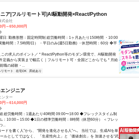
ア|フルリモート可|AI駆動開発×React/Python
H株式会社
00円～650,000円
ト
日: 勤務形態：固定時間制 総労働時間：1ヶ月あたり150時間 ・10:00
0（実働時間：7.5時間/日） ・平日のみ(週5日勤務) ・休憩時間：60分 ❖平
＼この求人のポイント／ * React/Python等のモダン環境で、AI駆動開発
件定義から実装まで幅広く｜フルリモート可・全国どこからでも * 月給
前職の経験・...
ルリモート
在宅OK
昇給あり
発エンジニア
エンター
00円～614,000円
ト
 総労働時間：1週あたり40時間 09:00〜18:00 ◆フレックスタイム制
：10:00～15:00 ◆1日の標準労働時間：8時間（休憩60分） ＜フレッ
..
コードを書く人”から、 “開発を進化させる人”へ。 当社では、生成AIを単
ツールとしてではなく、 「生産性向上」と「価値創出」を 加速させる“武