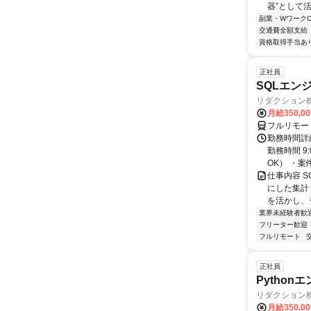
器”として活
副業・WワークO
交通費全額支給
資格取得手当あ
正社員
SQLエン
リダクション
月給350,00
フルリモー
勤務時間詳細
勤務時間 9
OK） ・案
仕事内容 
にした集計
を活かし、
業界未経験者歓
フリーター歓迎
フルリモート
正社員
Pythonエ
リダクション
月給350,00