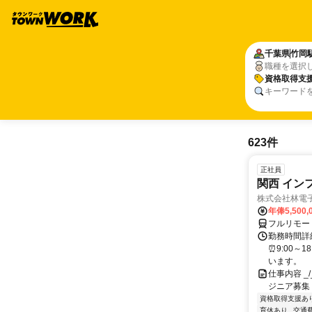
千葉県
竹岡
職種を選択
資格取得支
キーワード
623件
正社員
関西 イン
株式会社林電
年俸5,500,
フルリモー
勤務時間詳細
⏰9:00～
います。
仕事内容 _/_
ジニア募集
資格取得支援あ
育休あり
交通