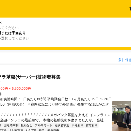
駅
してください
援または手当あり
を選択してください
条件保
フラ基盤(サーバー)技術者募集
子
000円～6,500,000円
ト
 実働時間：1日あたり8時間 平均勤務日数：1ヶ月あたり19日 〜 20日
18:00（休憩60分） ※案件状況により時間外勤務が 発生する場合がござ
/_/_/_/_/_/_/_/_/_/_/_/_/_/_/_/_/ メガバンク基盤を支える インフラエン
 金融インフラの最前線で、 本物の基盤技術を磨きませんか。 当社...
り
固定時間制
転勤なし
フルリモート
経験者歓迎
研修あり
賞与あり
費支給
土日祝休み
ひげOK
髪型・髪色自由