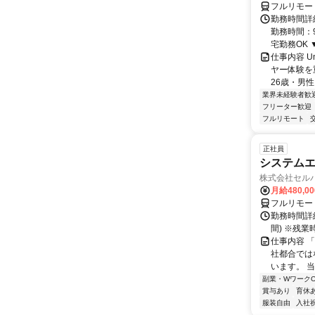
フルリモー
勤務時間詳細
勤務時間：9
宅勤務OK ▼
仕事内容 U
ヤー体験を
26歳・男性
業界未経験者歓
フリーター歓迎
フルリモート
正社員
システムエ
株式会社セル
月給480,0
フルリモー
勤務時間詳細
間) ※残
仕事内容 
社都合では
います。 
副業・WワークO
賞与あり
育休
服装自由
入社