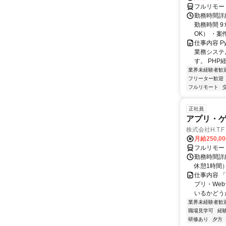
フルリモー
勤務時間詳細
勤務時間 9
OK） ・案
仕事内容 P
業務システ
す。 PHP経
業界未経験者歓
フリーター歓迎
フルリモート
正社員
アプリ・
株式会社H.T.F
月給250,0
フルリモー
勤務時間詳細
休憩1時間
仕事内容 
プリ・We
いるかどう
業界未経験者歓
職場見学可
経
研修あり
夕方