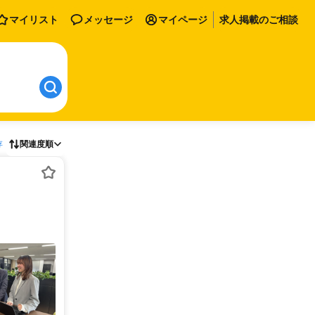
マイリスト
メッセージ
マイページ
求人掲載のご相談
存
関連度順