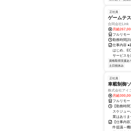
正社員
ゲームテ
合同会社Link
月給267,0
フルリモー
勤務時間詳細
仕事内容 
はじめ、E
サービスを展
資格取得支援あ
土日祝休み
正社員
車載制御ソ
株式会社アイ
月給300,0
フルリモー
【勤務時間】
スケジュー
業はありま
【仕事内容
件提議～機