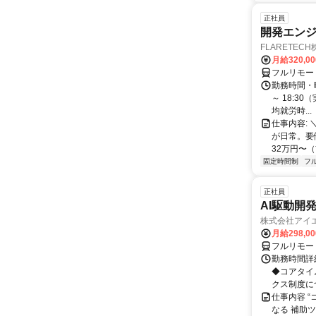
正社員
開発エンジニ
FLARETEC
月給320,0
フルリモー
勤務時間・曜
～ 18:3
均就労時...
仕事内容: 
が日常。要
32万円〜（
固定時間制
フ
正社員
AI駆動開
株式会社アイ
月給298,0
フルリモー
勤務時間詳細
◆コアタイム
クス制度につ.
仕事内容 “
なる 補助