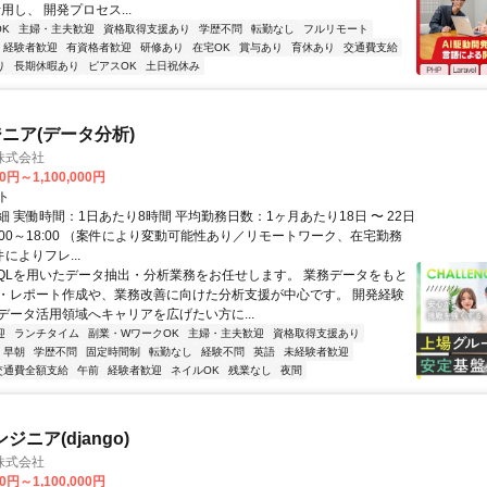
用し、 開発プロセス...
K
主婦・主夫歓迎
資格取得支援あり
学歴不問
転勤なし
フルリモート
経験者歓迎
有資格者歓迎
研修あり
在宅OK
賞与あり
育休あり
交通費支給
り
長期休暇あり
ピアスOK
土日祝休み
ジニア(データ分析)
株式会社
0円～1,100,000円
ト
 実働時間：1日あたり8時間 平均勤務日数：1ヶ月あたり18日 〜 22日
:00～18:00 （案件により変動可能性あり／リモートワーク、在宅勤務
件によりフレ...
SQLを用いたデータ抽出・分析業務をお任せします。 業務データをもと
・レポート作成や、業務改善に向けた分析支援が中心です。 開発経験
データ活用領域へキャリアを広げたい方に...
迎
ランチタイム
副業・WワークOK
主婦・主夫歓迎
資格取得支援あり
早朝
学歴不問
固定時間制
転勤なし
経験不問
英語
未経験者歓迎
交通費全額支給
午前
経験者歓迎
ネイルOK
残業なし
夜間
ンジニア(django)
株式会社
0円～1,100,000円