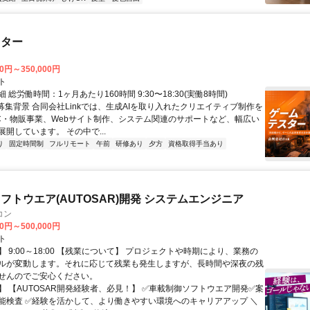
スター
00円～350,000円
ト
 総労働時間：1ヶ月あたり160時間 9:30〜18:30(実働8時間)
●募集背景 合同会社Linkでは、生成AIを取り入れたクリエイティブ制作を
C・物販事業、Webサイト制作、システム関連のサポートなど、幅広い
開しています。 その中で...
り
固定時間制
フルリモート
午前
研修あり
夕方
資格取得手当あり
フトウエア(AUTOSAR)開発 システムエンジニア
コン
00円～500,000円
ト
 9:00～18:00 【残業について】 プロジェクトや時期により、業務の
ルが変動します。それに応じて残業も発生しますが、長時間や深夜の残
せんのでご安心ください。
】 【AUTOSAR開発経験者、必見！】 ✅車載制御ソフトウエア開発✅案
能検査 ✅経験を活かして、より働きやすい環境へのキャリアアップ ＼