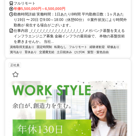
フルリモート
年俸5,500,000円～6,500,000円
勤務時間詳細 実働時間：1日あたり8時間 平均勤務日数：1ヶ月あた
り19日 〜 20日 ⏰9:00～18:00（休憩60分） ※案件状況により時間外
勤務が 発生する場合がございます。
仕事内容 _/_/_/_/_/_/_/_/_/_/_/_/_/_/_/_/_/_/ メガバンク基盤を支える
インフラエンジニア募集 金融インフラの最前線で、 本物の基盤技術
を磨きませんか。 当社...
資格取得支援あり
固定時間制
転勤なし
フルリモート
経験者歓迎
研修あり
賞与あり
育休あり
交通費支給
土日祝休み
ひげOK
髪型・髪色自由
正社員