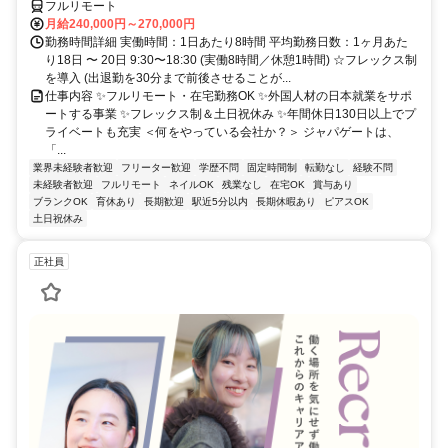
フルリモート
月給240,000円～270,000円
勤務時間詳細 実働時間：1日あたり8時間 平均勤務日数：1ヶ月あた
り18日 〜 20日 9:30〜18:30 (実働8時間／休憩1時間) ☆フレックス制
を導入 (出退勤を30分まで前後させることが...
仕事内容 ✨フルリモート・在宅勤務OK ✨外国人材の日本就業をサポ
ートする事業 ✨フレックス制＆土日祝休み ✨年間休日130日以上でプ
ライベートも充実 ＜何をやっている会社か？＞ ジャパゲートは、
「...
業界未経験者歓迎
フリーター歓迎
学歴不問
固定時間制
転勤なし
経験不問
未経験者歓迎
フルリモート
ネイルOK
残業なし
在宅OK
賞与あり
ブランクOK
育休あり
長期歓迎
駅近5分以内
長期休暇あり
ピアスOK
土日祝休み
正社員