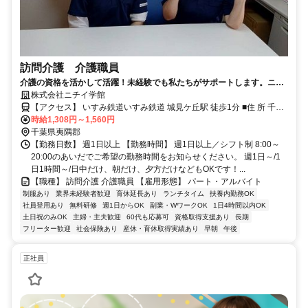
訪問介護 介護職員
介護の資格を活かして活躍！未経験でも私たちがサポートします。ニチ
イでお仕事を始めてみませんか？
株式会社ニチイ学館
【アクセス】 いすみ鉄道いすみ鉄道 城見ケ丘駅 徒歩1分 ■住 所 千葉
県 夷隅郡大多喜町 船子939-2ｻﾝﾕｰｺｰﾄB号棟 ■アクセス いすみ鉄道い
時給1,308円～1,560円
すみ鉄道 城見ケ丘駅 徒歩1分
千葉県夷隅郡
【勤務日数】 週1日以上 【勤務時間】 週1日以上／シフト制 8:00～
20:00のあいだでご希望の勤務時間をお知らせください。 週1日～/1
日1時間～/日中だけ、朝だけ、夕方だけなどもOKです！...
【職種】 訪問介護 介護職員 【雇用形態】 パート・アルバイト
制服あり
業界未経験者歓迎
育休延長あり
ランチタイム
扶養内勤務OK
社員登用あり
無料研修
週1日からOK
副業・WワークOK
1日4時間以内OK
土日祝のみOK
主婦・主夫歓迎
60代も応募可
資格取得支援あり
長期
フリーター歓迎
社会保険あり
産休・育休取得実績あり
早朝
午後
正社員