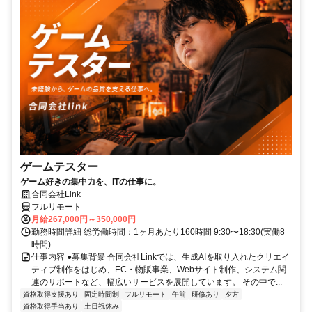
ゲームテスター
ゲーム好きの集中力を、ITの仕事に。
合同会社Link
フルリモート
月給267,000円～350,000円
勤務時間詳細 総労働時間：1ヶ月あたり160時間 9:30〜18:30(実働8
時間)
仕事内容 ●募集背景 合同会社Linkでは、生成AIを取り入れたクリエイ
ティブ制作をはじめ、EC・物販事業、Webサイト制作、システム関
連のサポートなど、幅広いサービスを展開しています。 その中で...
資格取得支援あり
固定時間制
フルリモート
午前
研修あり
夕方
資格取得手当あり
土日祝休み