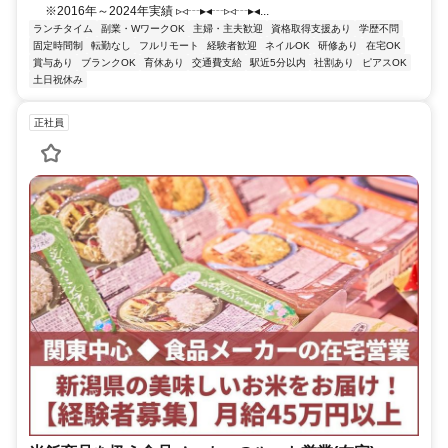
※2016年～2024年実績 ▹◃┄▸◂┄▹◃┄▸◂...
ランチタイム
副業・WワークOK
主婦・主夫歓迎
資格取得支援あり
学歴不問
固定時間制
転勤なし
フルリモート
経験者歓迎
ネイルOK
研修あり
在宅OK
賞与あり
ブランクOK
育休あり
交通費支給
駅近5分以内
社割あり
ピアスOK
土日祝休み
正社員