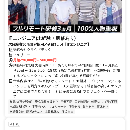
ITエンジニア(未経験・研修あり)
未経験者30名限定採用／研修3ヵ月【ITエンジニア】
株式会社クラウドテック
フルリモート
月給250,000円～500,000円
勤務時間詳細 実働時間：1日あたり8時間 平均勤務日数：1ヶ月あた
り20日 〜 21日 9:00～18:00（所定労働時間8時間、休憩60分） 参加
するプロジェクトによって多少時間が異なる可能性があ...
仕事内容 ★3ヵ月の研修からスタート！ ★開発（プログラミング）も
インフラも両方スキルアップ！ ★未経験から市場価値の高いITエンジ
ニアに成長できる会社！ 当社は多岐に渡るITプロジェクトを手掛け
て...
業界未経験者歓迎
資格取得支援あり
学歴不問
固定時間制
転勤なし
経験不問
未経験者歓迎
住宅手当あり
フルリモート
研修あり
賞与あり
育休あり
交通費支給
駅近5分以内
土日祝休み
服装自由
正社員