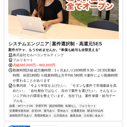
システムエンジニア│案件選択制・高還元SES
案件ガチャ、もうやめませんか。“単価も給与も全部見える”
株式会社セルバコンサルティング
フルリモート
月給480,000円～960,000円
勤務時間詳細 総労働時間：1ヶ月あたり160時間 9:30～18:30(実働8
時間、休憩1時間) ※残業時間は月平均6.5時間 ※案件により勤務時間
が変わることがあります
仕事内容 「今より年収を上げたい」 「モダンな案件で市場価値を高
めたい」 「会社都合ではなく、自分で案件を選びたい」 そんなエン
ジニア向けの環境を整えています。 当社では、案件単価・給与テー
ブルを...
副業・WワークOK
学歴不問
固定時間制
転勤なし
フルリモート
交通費全額支給
在宅OK
賞与あり
育休あり
交通費支給
駅近5分以内
資格取得手当あり
長期休暇あり
土日祝休み
服装自由
入社祝い金あり