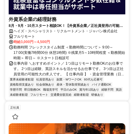
外資系企業の経理財務
8月・9月・10月スタート相談OK！【外資系企業／正社員登用の可能性
大／700万～800万／リモート勤務OK】経理財務
ヘイズ・スペシャリスト・リクルートメント・ジャパン株式会社
フルリモート
時給3,000円～4,500円
勤務時間 フレックスタイム制度 ＜勤務時間について＞ 9:00～
17:00(実働7時間00分 休憩1時間) ※残業月5～10時間程度 ＜勤務開始
時期＞ 即日～ ※スタート日相談可
仕事内容 ＼おすすめポイント／ 1つ目はリモート勤務OKのお仕事で
す。 2つ目は経験、英語スキルを活かせるお仕事です。 3つ目は正社
員登用の可能性大の求人です。 【 仕事内容 】 ・資金管理業務（日...
業界未経験者歓迎
社員登用あり
副業・WワークOK
60代も応募可
資格取得支援あり
社会保険あり
産休・育休取得実績あり
バイク通勤OK
学歴不問
即日勤務OK
職場見学可
平日のみOK
賞与年1回あり
経験不問
英語
未経験者歓迎
フルリモート
交通費全額支給
経験者歓迎
研修あり
正社員