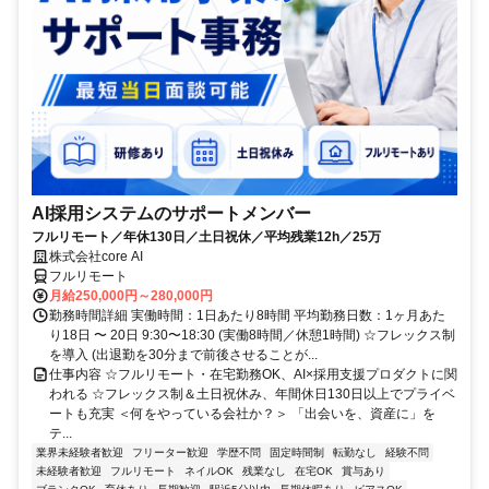
AI採用システムのサポートメンバー
フルリモート／年休130日／土日祝休／平均残業12h／25万
株式会社core AI
フルリモート
月給250,000円～280,000円
勤務時間詳細 実働時間：1日あたり8時間 平均勤務日数：1ヶ月あた
り18日 〜 20日 9:30〜18:30 (実働8時間／休憩1時間) ☆フレックス制
を導入 (出退勤を30分まで前後させることが...
仕事内容 ☆フルリモート・在宅勤務OK、AI×採用支援プロダクトに関
われる ☆フレックス制＆土日祝休み、年間休日130日以上でプライベ
ートも充実 ＜何をやっている会社か？＞ 「出会いを、資産に」を
テ...
業界未経験者歓迎
フリーター歓迎
学歴不問
固定時間制
転勤なし
経験不問
未経験者歓迎
フルリモート
ネイルOK
残業なし
在宅OK
賞与あり