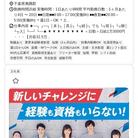
千葉県夷隅郡
勤務時間詳細 実働時間：1日あたり8時間 平均勤務日数：1ヶ月あた
り4日 〜 20日 ■■日勤■■8:00～17:00(実働8h) ■■夜勤■■20:00～
5:00(実働8h) ＊週1日～OK ＊土...
仕事内容 ★―┐ ┌―┐ │未├┐ │高├┐ └┬経├┐ でも └┬収├┐ └┬験│
└┬入│ └―┘ └―★ ▼ ▼ ▼ ▼ ▼ ▼ ▼ ▼ ＜日勤＞日給1万3000円
・・・【月収32.5万...
制服あり
業界未経験者歓迎
短期（3ヵ月以内）
扶養内勤務OK
社員登用あり
週1日からOK
副業・WワークOK
土日祝のみOK
主婦・主夫歓迎
週1シフト提出
60代も応募可
資格取得支援あり
フリーター歓迎
短期
早朝
シフト自由
学歴不問
平日のみOK
学生歓迎
経験不問
正社員