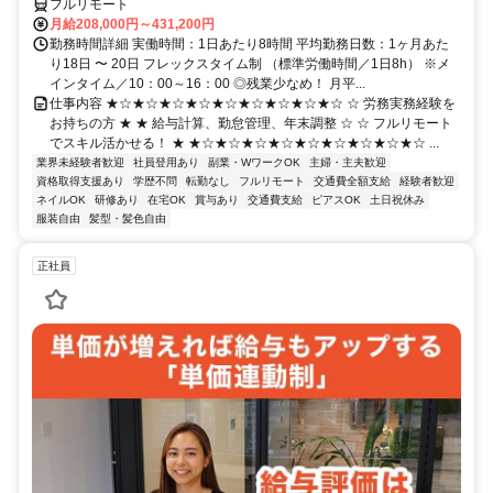
フルリモート
月給208,000円～431,200円
勤務時間詳細 実働時間：1日あたり8時間 平均勤務日数：1ヶ月あた
り18日 〜 20日 フレックスタイム制 （標準労働時間／1日8h） ※メ
インタイム／10：00～16：00 ◎残業少なめ！ 月平...
仕事内容 ★☆★☆★☆★☆★☆★☆★☆★☆★☆ ☆ 労務実務経験を
お持ちの方 ★ ★ 給与計算、勤怠管理、年末調整 ☆ ☆ フルリモート
でスキル活かせる！ ★ ★☆★☆★☆★☆★☆★☆★☆★☆★☆ ...
業界未経験者歓迎
社員登用あり
副業・WワークOK
主婦・主夫歓迎
資格取得支援あり
学歴不問
転勤なし
フルリモート
交通費全額支給
経験者歓迎
ネイルOK
研修あり
在宅OK
賞与あり
交通費支給
ピアスOK
土日祝休み
服装自由
髪型・髪色自由
正社員