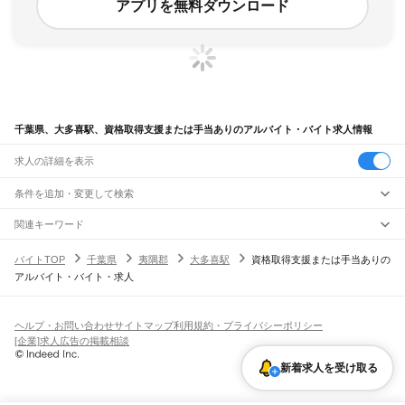
アプリを無料ダウンロード
千葉県、大多喜駅、資格取得支援または手当ありのアルバイト・バイト求人情報
求人の詳細を表示
条件を追加・変更して検索
市区町村を追加・変更
関連キーワード
完全在宅ワーク 全国
シール貼り 在宅
現在地周辺
ガチャガチャ
犬カフェ
千葉県
駅を追加・変更
バイトTOP
千葉県
夷隅郡
大多喜駅
資格取得支援または手当ありの
千葉県
すべて
アルバイト・バイト・求人
千葉市
すべて
職種を追加・変更
JR武蔵野線
中央区
花見川区
稲毛区
若葉区
緑区
美浜区
南流山駅
新松戸駅
新八柱駅
東松戸駅
市川大野駅
船橋法典駅
西船橋駅
飲食・フードサービス
銚子市
市川市
船橋市
館山市
木更津市
松戸市
野田市
茂原市
成田市
佐倉市
東金市
特徴を追加・変更
飲食・フードサービス
すべて
ヘルプ・お問い合わせ
サイトマップ
利用規約・プライバシーポリシー
JR中央・総武線
旭市
習志野市
柏市
勝浦市
市原市
流山市
八千代市
我孫子市
鴨川市
鎌ケ谷市
ホールスタッフ
キッチンスタッフ
皿洗い・洗い場
精肉・鮮魚加工
給食調理
人気
[企業]求人広告の掲載相談
市川駅
本八幡駅
下総中山駅
西船橋駅
船橋駅
東船橋駅
津田沼駅
幕張本郷駅
幕張駅
君津市
富津市
浦安市
四街道市
袖ケ浦市
八街市
印西市
白井市
富里市
南房総市
雇用形態を追加・変更
パン屋（ベーカリー）
フードカウンター販売員
バー（BAR）・バーテンダー
日払いOK
高校生歓迎
学生歓迎
深夜の仕事
髪型・髪色自由
ひげOK
ネイルOK
新検見川駅
稲毛駅
西千葉駅
千葉駅
匝瑳市
香取市
山武市
いすみ市
大網白里市
印旛郡
香取郡
山武郡
長生郡
夷隅郡
新着求人を受け取る
飲食店補助（開店・閉店準備）
飲食店（店長・マネージャー）
ピアスOK
アルバイト・パート
履歴書不要
オープニングスタッフ
留学生・外国人活躍中
安房郡
都道府県を変更
営業・販売
JR総武本線
勤務期間
正社員
市川駅
船橋駅
津田沼駅
稲毛駅
千葉駅
東千葉駅
都賀駅
四街道駅
物井駅
佐倉駅
営業・販売
すべて
短期
契約社員
単発・1日OK
長期
期間限定（春夏冬休み等）