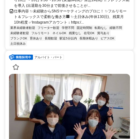
り18日 〜 20日 9:30〜18:30 (実働8時間／休憩1時間) ☆フレックス制
を導入 (出退勤を30分まで前後させることが...
仕事内容 ✨未経験からSNSマーケティングのプロに！ ✨フルリモー
ト＆フレックスで柔軟な働き方🏢 ✨土日休み(年休130日)、残業月
10h程度 ✅Instagramアカウント ↓ https:/...
業界未経験者歓迎
フリーター歓迎
学歴不問
固定時間制
転勤なし
経験不問
未経験者歓迎
フルリモート
ネイルOK
残業なし
在宅OK
賞与あり
ブランクOK
育休あり
長期歓迎
駅近5分以内
長期休暇あり
ピアスOK
土日祝休み
アルバイト・パート