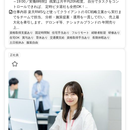
～19:00／実働8時間】 残業は月平均20h程度。 自分でタスクをコン
トロールできれば、 定時ピタ退社も全然OK！...
仕事内容 楽天RMSなど使ってクライアントの EC戦略立案から実行ま
でをチームで担当。 分析・施策提案・運用を一貫して行い、 売上最
大化を牽引します。 デロンギ等、ナショナルブランドの 年間売り
上...
資格取得支援あり
固定時間制
住宅手当あり
フルリモート
経験者歓迎
研修あり
在宅OK
賞与あり
育休あり
交通費支給
資格取得手当あり
長期休暇あり
土日祝休み
服装自由
正社員