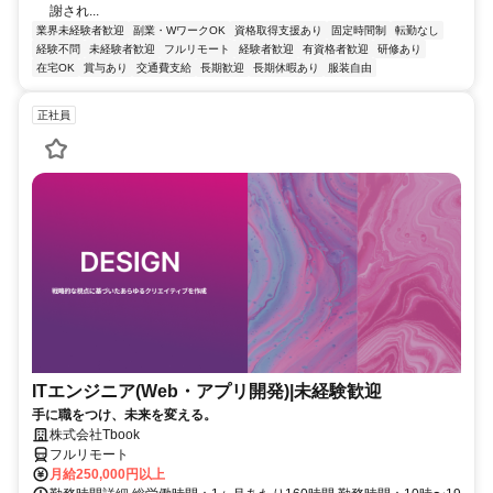
謝され...
業界未経験者歓迎
副業・WワークOK
資格取得支援あり
固定時間制
転勤なし
経験不問
未経験者歓迎
フルリモート
経験者歓迎
有資格者歓迎
研修あり
在宅OK
賞与あり
交通費支給
長期歓迎
長期休暇あり
服装自由
正社員
ITエンジニア(Web・アプリ開発)|未経験歓迎
手に職をつけ、未来を変える。
株式会社Tbook
フルリモート
月給250,000円以上