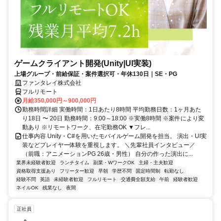
ゲームクライアント開発(Unity|UI実装)
上場グループ・前給保証・案件選択可・年休130日｜SE・PG
ファンタレイ株式会社
フルリモート
月給350,000円～900,000円
勤務時間詳細 実働時間：1日あたり8時間 平均勤務日数：1ヶ月あた
り18日 〜 20日 勤務時間：9:00～18:00 ※実働8時間 ※案件により変
動あり ※リモートワーク、在宅勤務OK ▼フレ...
仕事内容 Unity・C#を用いたモバイルゲーム開発を担当。 演出・UI実
装などプレイヤー体験を重視します。 ＼先輩社員インタビュー／
（前職：アニメーションPG 26歳・男性） 自分の作った演出に...
業界未経験者歓迎
ランチタイム
副業・WワークOK
主婦・主夫歓迎
資格取得支援あり
フリーター歓迎
早朝
学歴不問
固定時間制
転勤なし
経験不問
英語
未経験者歓迎
フルリモート
交通費全額支給
午前
経験者歓迎
ネイルOK
残業なし
夜間
正社員