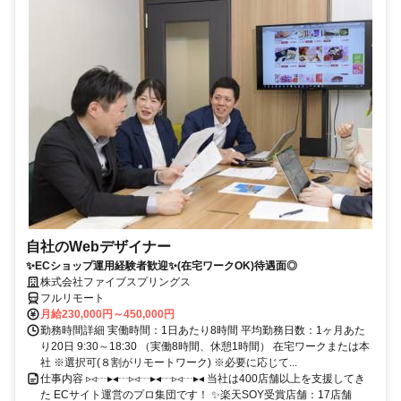
自社のWebデザイナー
✨ECショップ運用経験者歓迎✨(在宅ワークOK)待遇面◎
株式会社ファイブスプリングス
フルリモート
月給230,000円～450,000円
勤務時間詳細 実働時間：1日あたり8時間 平均勤務日数：1ヶ月あた
り20日 9:30～18:30 （実働8時間、休憩1時間） 在宅ワークまたは本
社 ※選択可(８割がリモートワーク) ※必要に応じて...
仕事内容 ▹◃┄▸◂┄▹◃┄▸◂┄▹◃┄▸◂ 当社は400店舗以上を支援してき
た ECサイト運営のプロ集団です！ ✨楽天SOY受賞店舗：17店舗