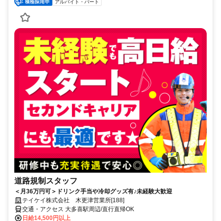
アルバイト・パート
道路規制スタッフ
＜月36万円可＞ドリンク手当や冷却グッズ有♪未経験大歓迎
テイケイ株式会社 木更津営業所[188]
交通・アクセス 大多喜駅周辺/直行直帰OK
日給14,500円以上