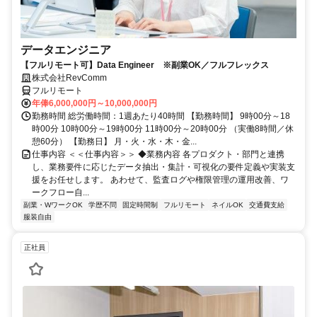
データエンジニア
【フルリモート可】Data Engineer ※副業OK／フルフレックス
株式会社RevComm
フルリモート
年俸6,000,000円～10,000,000円
勤務時間 総労働時間：1週あたり40時間 【勤務時間】 9時00分～18
時00分 10時00分～19時00分 11時00分～20時00分 （実働8時間／休
憩60分） 【勤務日】 月・火・水・木・金...
仕事内容 ＜＜仕事内容＞＞ ◆業務内容 各プロダクト・部門と連携
し、業務要件に応じたデータ抽出・集計・可視化の要件定義や実装支
援をお任せします。 あわせて、監査ログや権限管理の運用改善、ワ
ークフロー自...
副業・WワークOK
学歴不問
固定時間制
フルリモート
ネイルOK
交通費支給
服装自由
正社員