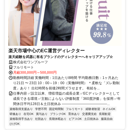
楽天市場中心のEC運営ディレクター
楽天経験を武器に有名ブランドのディレクターへキャリアアップ☆
株式会社ワンプルーフ
フルリモート
月給300,000円～500,000円
勤務時間詳細 実働時間：1日あたり8時間 平均勤務日数：1ヶ月あた
り21日 〜 23日 10：00～19：00（実働8時間） ＊柔軟な「ズレ勤制
度」あり！ 出社時間を前後2時間ズラせます。 有給を...
仕事内容 ✅設立以来、増収増益の成長企業 ✅ECディレクターとして
成長できる環境 ✅主観によらない評価制度「360度評価」を採用 ✅年
間休日平均128日＆土日祝休み ―――――――――――――...
資格取得支援あり
学歴不問
固定時間制
フルリモート
経験者歓迎
ネイルOK
研修あり
在宅OK
賞与あり
ブランクOK
育休あり
交通費支給
長期歓迎
資格取得手当あり
社割あり
長期休暇あり
ピアスOK
土日祝休み
服装自由
ひげOK