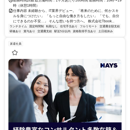
勤務時間詳細 総労働時間：1ヶ月あたり160時間 勤務時間：10時〜19
時（休憩1時間）
仕事内容 未経験から、IT業界デビュー。 「将来のために、何かスキ
ルを身につけたい」 「もっと自由な働き方をしたい」 「でも、自分
にできるのか不安…」 そんな想いを持つ方へ。 株式会社Tbook...
ランチタイム
固定時間制
転勤なし
住宅手当あり
フルリモート
交通費全額支給
研修あり
賞与あり
交通費支給
駅近5分以内
資格取得手当あり
土日祝休み
派遣社員