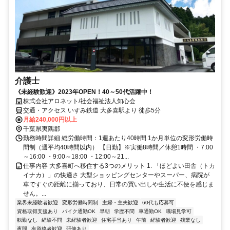
介護士
《未経験歓迎》2023年OPEN！40～50代活躍中！
株式会社アロネット/社会福祉法人知心会
交通・アクセス いすみ鉄道 大多喜駅より 徒歩5分
月給240,000円以上
千葉県夷隅郡
勤務時間詳細 総労働時間：1週あたり40時間 1か月単位の変形労働時
間制（週平均40時間以内） 【日勤】※実働8時間／休憩1時間 ・7:00
～16:00 ・9:00～18:00 ・12:00～21...
仕事内容 大多喜町へ移住する3つのメリット 1. 「ほどよい田舎（トカ
イナカ）」の快適さ 大型ショッピングセンターやスーパー、病院が
車ですぐの距離に揃っており、日常の買い出しや生活に不便を感じま
せん。...
業界未経験者歓迎
変形労働時間制
主婦・主夫歓迎
60代も応募可
資格取得支援あり
バイク通勤OK
早朝
学歴不問
車通勤OK
職場見学可
転勤なし
経験不問
未経験者歓迎
住宅手当あり
午前
経験者歓迎
残業なし
夜間
有資格者歓迎
研修あり