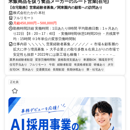
米飯商品を扱う食品メーカーのルート営業(在宅)
【在宅勤務】営業経験者募集／関東圏内の顧客への訪問あり
株式会社たかの 本社
フルリモート
月給450,000円～500,000円
勤務時間詳細 実働時間：1日あたり8時間 平均勤務日数：1ヶ月あた
り22日 【8：20～17：40】 ・実働8時間/休憩1時間20分 ・月残業平
均：15時間 ※1年単位の変形労働時間制
仕事内容 ＼＼＼＼＼ 営業経験者募集 ／／／／／ ＜ 市場＆顧客層の
拡大に伴う増員募集 ＞ 大手企業との取引多数＆右肩上がりの市場で
安定性も抜群＊2022年には新工場も稼働！ －－－－－－－－－...
業界未経験者歓迎
変形労働時間制
資格取得支援あり
車通勤OK
職場見学可
住宅手当あり
フルリモート
午前
経験者歓迎
有資格者歓迎
研修あり
夕方
在宅OK
育休あり
交通費支給
長期歓迎
長期休暇あり
寮・社宅あり
正社員