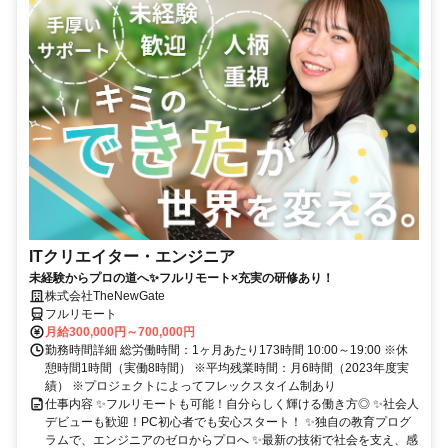
ITクリエイター・エンジニア
未経験からプロの道へ✨フルリモート×充実の研修あり！
株式会社TheNewGate
フルリモート
月給300,000円～700,000円
勤務時間詳細 総労働時間：1ヶ月あたり173時間 10:00～19:00 ※休
憩時間1時間（実働8時間） ※平均残業時間：月6時間（2023年度実
績） ※プロジェクトによってフレックスタイム制あり
仕事内容 ✨フルリモートも可能！自分らしく輝ける働き方◎ ✨社会人
デビューも歓迎！PC初心者でも安心スタート！ ✨独自の教育プログ
ラムで、エンジニアのゼロからプロへ ✨最新の技術で社会を支え、感