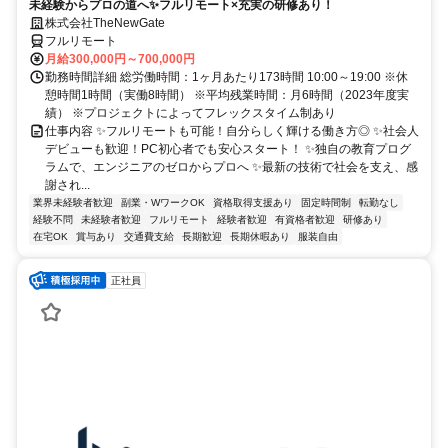
未経験からプロの道へ✨フルリモート×充実の研修あり！
株式会社TheNewGate
フルリモート
月給300,000円～700,000円
勤務時間詳細 総労働時間：1ヶ月あたり173時間 10:00～19:00 ※休
憩時間1時間（実働8時間） ※平均残業時間：月6時間（2023年度実
績） ※プロジェクトによってフレックスタイム制あり
仕事内容 ✨フルリモートも可能！自分らしく輝ける働き方◎ ✨社会人
デビューも歓迎！PC初心者でも安心スタート！ ✨独自の教育プログ
ラムで、エンジニアのゼロからプロへ ✨最新の技術で社会を支え、感
謝され...
業界未経験者歓迎
副業・WワークOK
資格取得支援あり
固定時間制
転勤なし
経験不問
未経験者歓迎
フルリモート
経験者歓迎
有資格者歓迎
研修あり
在宅OK
賞与あり
交通費支給
長期歓迎
長期休暇あり
服装自由
正社員