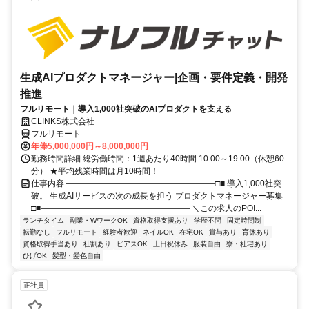
生成AIプロダクトマネージャー|企画・要件定義・開発
推進
フルリモート｜導入1,000社突破のAIプロダクトを支える
CLINKS株式会社
フルリモート
年俸5,000,000円～8,000,000円
勤務時間詳細 総労働時間：1週あたり40時間 10:00～19:00（休憩60
分） ★平均残業時間は月10時間！
仕事内容 ――――――――――――――――――□■ 導入1,000社突
破。 生成AIサービスの次の成長を担う プロダクトマネージャー募集
□■―――――――――――――――――― ＼この求人のPOI...
ランチタイム
副業・WワークOK
資格取得支援あり
学歴不問
固定時間制
転勤なし
フルリモート
経験者歓迎
ネイルOK
在宅OK
賞与あり
育休あり
資格取得手当あり
社割あり
ピアスOK
土日祝休み
服装自由
寮・社宅あり
ひげOK
髪型・髪色自由
正社員