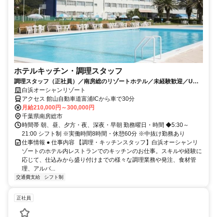
ホテルキッチン・調理スタッフ
調理スタッフ（正社員）／南房総のリゾートホテル／未経験歓迎／Uタ
ーン・Iターン歓迎
白浜オーシャンリゾート
アクセス 館山自動車道富浦ICから車で30分
月給210,000円～300,000円
千葉県南房総市
時間帯 朝、昼、夕方・夜、深夜・早朝 勤務曜日・時間 ◆5:30～
21:00 シフト制 ※実働時間8時間・休憩60分 ※中抜け勤務あり
仕事情報 ● 仕事内容 【調理・キッチンスタッフ】白浜オーシャンリ
ゾートのホテル内レストランでのキッチンのお仕事。スキルや経験に
応じて、仕込みから盛り付けまでの様々な調理業務や発注、食材管
理、アルバ...
交通費支給
シフト制
正社員