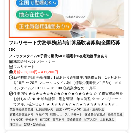
フルリモート労務事務|給与計算経験者募集|全国応募
OK
フレックスタイム✨子育て世代60％活躍中✨在宅勤務手当あり
株式会社kubellパートナー
フルリモート
月給208,000円～431,200円
勤務時間詳細 実働時間：1日あたり8時間 平均勤務日数：1ヶ月あた
り18日 〜 20日 フレックスタイム制 （標準労働時間／1日8h） ※メ
インタイム／10：00～16：00 ◎残業少なめ！ 月平...
仕事内容 ★☆★☆★☆★☆★☆★☆★☆★☆★☆ ☆ 労務実務経験を
お持ちの方 ★ ★ 給与計算、勤怠管理、年末調整 ☆ ☆ フルリモート
でスキル活かせる！ ★ ★☆★☆★☆★☆★☆★☆★☆★☆★☆ ...
業界未経験者歓迎
社員登用あり
副業・WワークOK
主婦・主夫歓迎
資格取得支援あり
学歴不問
転勤なし
フルリモート
交通費全額支給
経験者歓迎
ネイルOK
研修あり
在宅OK
賞与あり
交通費支給
ピアスOK
土日祝休み
服装自由
髪型・髪色自由