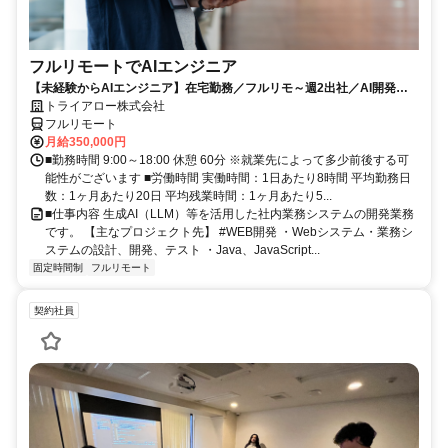
フルリモートでAIエンジニア
【未経験からAIエンジニア】在宅勤務／フルリモ～週2出社／AI開発を
仕事にする
トライアロー株式会社
フルリモート
月給350,000円
■勤務時間 9:00～18:00 休憩 60分 ※就業先によって多少前後する可
能性がございます ■労働時間 実働時間：1日あたり8時間 平均勤務日
数：1ヶ月あたり20日 平均残業時間：1ヶ月あたり5...
■仕事内容 生成AI（LLM）等を活用した社内業務システムの開発業務
です。 【主なプロジェクト先】 #WEB開発 ・Webシステム・業務シ
ステムの設計、開発、テスト ・Java、JavaScript...
固定時間制
フルリモート
契約社員