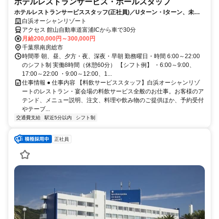
ホテルレストランサービス・ホールスタッフ
ホテルレストランサービススタッフ(正社員)／Uターン・Iターン、未経
験歓迎／※寮あり
白浜オーシャンリゾート
アクセス 館山自動車道富浦ICから車で30分
月給200,000円～300,000円
千葉県南房総市
時間帯 朝、昼、夕方・夜、深夜・早朝 勤務曜日・時間 6:00～22:00
のシフト制 実働8時間（休憩60分） 【シフト例】 ・6:00～9:00、
17:00～22:00 ・9:00～12:00、1...
仕事情報 ● 仕事内容 【料飲サービススタッフ】白浜オーシャンリゾ
ートのレストラン・宴会場の料飲サービス全般のお仕事。お客様のア
テンド、メニュー説明、注文、料理や飲み物のご提供ほか、予約受付
やテーブ...
交通費支給
駅近5分以内
シフト制
正社員