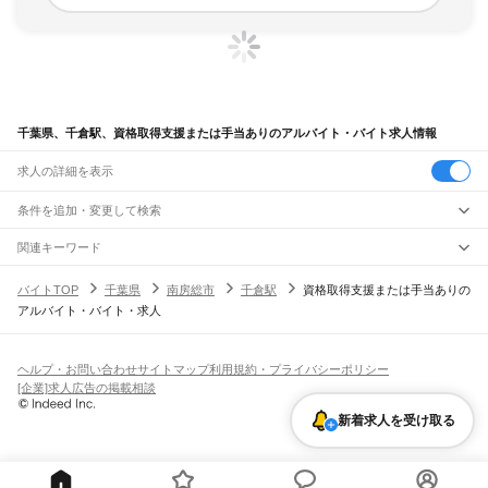
千葉県、千倉駅、資格取得支援または手当ありのアルバイト・バイト求人情報
求人の詳細を表示
条件を追加・変更して検索
市区町村を追加・変更
関連キーワード
完全在宅ワーク 全国
シール貼り 在宅
現在地周辺
ガチャガチャ
犬カフェ
千葉県
駅を追加・変更
バイトTOP
千葉県
南房総市
千倉駅
資格取得支援または手当ありの
千葉県
すべて
アルバイト・バイト・求人
千葉市
すべて
職種を追加・変更
JR武蔵野線
中央区
花見川区
稲毛区
若葉区
緑区
美浜区
南流山駅
新松戸駅
新八柱駅
東松戸駅
市川大野駅
船橋法典駅
西船橋駅
飲食・フードサービス
銚子市
市川市
船橋市
館山市
木更津市
松戸市
野田市
茂原市
成田市
佐倉市
東金市
特徴を追加・変更
飲食・フードサービス
すべて
ヘルプ・お問い合わせ
サイトマップ
利用規約・プライバシーポリシー
JR中央・総武線
旭市
習志野市
柏市
勝浦市
市原市
流山市
八千代市
我孫子市
鴨川市
鎌ケ谷市
ホールスタッフ
キッチンスタッフ
皿洗い・洗い場
精肉・鮮魚加工
給食調理
人気
[企業]求人広告の掲載相談
市川駅
本八幡駅
下総中山駅
西船橋駅
船橋駅
東船橋駅
津田沼駅
幕張本郷駅
幕張駅
君津市
富津市
浦安市
四街道市
袖ケ浦市
八街市
印西市
白井市
富里市
南房総市
雇用形態を追加・変更
パン屋（ベーカリー）
フードカウンター販売員
バー（BAR）・バーテンダー
日払いOK
高校生歓迎
学生歓迎
深夜の仕事
髪型・髪色自由
ひげOK
ネイルOK
新検見川駅
稲毛駅
西千葉駅
千葉駅
匝瑳市
香取市
山武市
いすみ市
大網白里市
印旛郡
香取郡
山武郡
長生郡
夷隅郡
新着求人を受け取る
飲食店補助（開店・閉店準備）
飲食店（店長・マネージャー）
ピアスOK
アルバイト・パート
履歴書不要
オープニングスタッフ
留学生・外国人活躍中
安房郡
都道府県を変更
営業・販売
JR総武本線
勤務期間
正社員
市川駅
船橋駅
津田沼駅
稲毛駅
千葉駅
東千葉駅
都賀駅
四街道駅
物井駅
佐倉駅
営業・販売
すべて
短期
契約社員
単発・1日OK
長期
期間限定（春夏冬休み等）
南酒々井駅
榎戸駅
八街駅
日向駅
成東駅
松尾駅
横芝駅
飯倉駅
八日市場駅
干潟駅
旭駅
営業
テレフォンアポインター（テレアポ）
ルートセールス
コンビニ
シフト
派遣社員