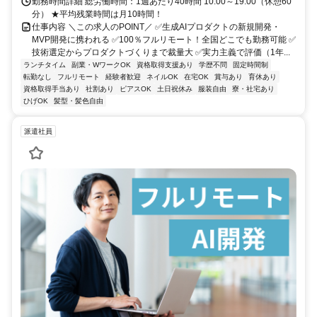
勤務時間詳細 総労働時間：1週あたり40時間 10:00～19:00（休憩60
分） ★平均残業時間は月10時間！
仕事内容 ＼この求人のPOINT／ ✅生成AIプロダクトの新規開発・
MVP開発に携われる ✅100％フルリモート！全国どこでも勤務可能 ✅
技術選定からプロダクトづくりまで裁量大 ✅実力主義で評価（1年...
ランチタイム
副業・WワークOK
資格取得支援あり
学歴不問
固定時間制
転勤なし
フルリモート
経験者歓迎
ネイルOK
在宅OK
賞与あり
育休あり
資格取得手当あり
社割あり
ピアスOK
土日祝休み
服装自由
寮・社宅あり
ひげOK
髪型・髪色自由
派遣社員