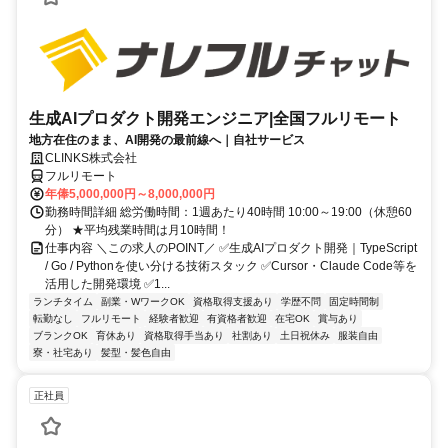
生成AIプロダクト開発エンジニア|全国フルリモート
地方在住のまま、AI開発の最前線へ｜自社サービス
CLINKS株式会社
フルリモート
年俸5,000,000円～8,000,000円
勤務時間詳細 総労働時間：1週あたり40時間 10:00～19:00（休憩60
分） ★平均残業時間は月10時間！
仕事内容 ＼この求人のPOINT／ ✅生成AIプロダクト開発｜TypeScript
/ Go / Pythonを使い分ける技術スタック ✅Cursor・Claude Code等を
活用した開発環境 ✅1...
ランチタイム
副業・WワークOK
資格取得支援あり
学歴不問
固定時間制
転勤なし
フルリモート
経験者歓迎
有資格者歓迎
在宅OK
賞与あり
ブランクOK
育休あり
資格取得手当あり
社割あり
土日祝休み
服装自由
寮・社宅あり
髪型・髪色自由
正社員