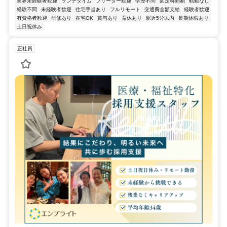
業界未経験者歓迎
ランチタイム
フリーター歓迎
学歴不問
固定時間制
転勤なし
経験不問
未経験者歓迎
住宅手当あり
フルリモート
交通費全額支給
経験者歓迎
有資格者歓迎
研修あり
在宅OK
賞与あり
育休あり
駅近5分以内
長期休暇あり
土日祝休み
正社員