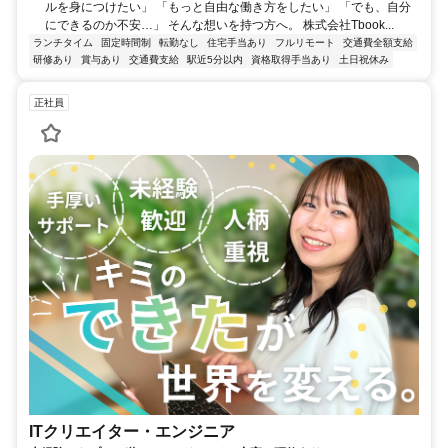
ルを身につけたい」 「もっと自由な働き方をしたい」 「でも、自分
にできるのか不安…」 そんな想いを持つ方へ。 株式会社Tbook...
ランチタイム
固定時間制
転勤なし
住宅手当あり
フルリモート
交通費全額支給
研修あり
賞与あり
交通費支給
駅近5分以内
資格取得手当あり
土日祝休み
正社員
ITクリエイター・エンジニア