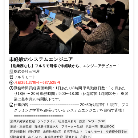
未経験のシステムエンジニア
【別業務なし】フルリモ研修で未経験から、エンジニアデビュー！
株式会社三河屋
フルリモート
月給251,370円～687,525円
勤務時間詳細 実働時間：1日あたり8時間 平均勤務日数：1ヶ月あた
り18日 〜 20日 勤務時間：9:00〜18:00（休憩時間 1時間00分） ※残
業は基本月20時間以下です。
仕事内容 ======================= 20−30代活躍中！ 現在、プロ
グラミング学習を頑張っている システムエンジニアを目指す皆様！
=======================...
業界未経験者歓迎
ランチタイム
社員登用あり
副業・WワークOK
主婦・主夫歓迎
資格取得支援あり
フリーター歓迎
学歴不問
車通勤OK
固定時間制
経験不問
未経験者歓迎
住宅手当あり
フルリモート
交通費全額支給
経験者歓迎
ネイルOK
有資格者歓迎
研修あり
在宅OK