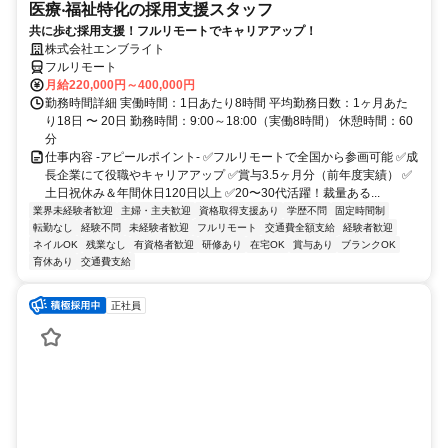
医療‧福祉特化の採用支援スタッフ
共に歩む採用支援！フルリモートでキャリアアップ！
株式会社エンブライト
フルリモート
月給220,000円～400,000円
勤務時間詳細 実働時間：1日あたり8時間 平均勤務日数：1ヶ月あた
り18日 〜 20日 勤務時間：9:00～18:00（実働8時間） 休憩時間：60
分
仕事内容 -アピールポイント- ✅フルリモートで全国から参画可能 ✅成
長企業にて役職やキャリアアップ ✅賞与3.5ヶ月分（前年度実績） ✅
土日祝休み＆年間休日120日以上 ✅20〜30代活躍！裁量ある...
業界未経験者歓迎
主婦・主夫歓迎
資格取得支援あり
学歴不問
固定時間制
転勤なし
経験不問
未経験者歓迎
フルリモート
交通費全額支給
経験者歓迎
ネイルOK
残業なし
有資格者歓迎
研修あり
在宅OK
賞与あり
ブランクOK
育休あり
交通費支給
正社員