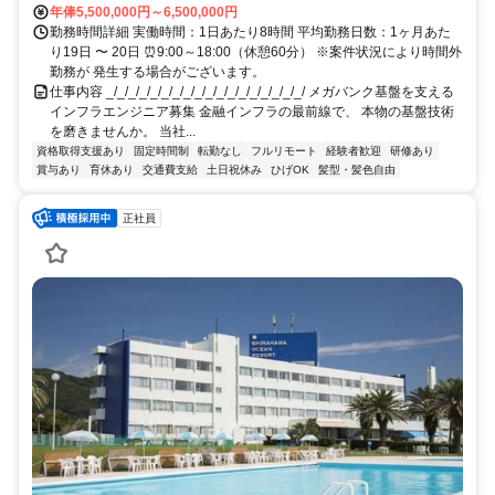
年俸5,500,000円～6,500,000円
勤務時間詳細 実働時間：1日あたり8時間 平均勤務日数：1ヶ月あた
り19日 〜 20日 ⏰9:00～18:00（休憩60分） ※案件状況により時間外
勤務が 発生する場合がございます。
仕事内容 _/_/_/_/_/_/_/_/_/_/_/_/_/_/_/_/_/_/ メガバンク基盤を支える
インフラエンジニア募集 金融インフラの最前線で、 本物の基盤技術
を磨きませんか。 当社...
資格取得支援あり
固定時間制
転勤なし
フルリモート
経験者歓迎
研修あり
賞与あり
育休あり
交通費支給
土日祝休み
ひげOK
髪型・髪色自由
正社員