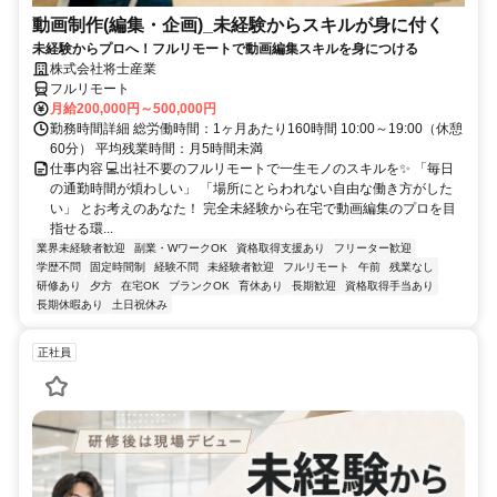
動画制作(編集・企画)_未経験からスキルが身に付く
未経験からプロへ！フルリモートで動画編集スキルを身につける
株式会社将士産業
フルリモート
月給200,000円～500,000円
勤務時間詳細 総労働時間：1ヶ月あたり160時間 10:00～19:00（休憩
60分） 平均残業時間：月5時間未満
仕事内容 💻出社不要のフルリモートで一生モノのスキルを✨ 「毎日
の通勤時間が煩わしい」 「場所にとらわれない自由な働き方がした
い」 とお考えのあなた！ 完全未経験から在宅で動画編集のプロを目
指せる環...
業界未経験者歓迎
副業・WワークOK
資格取得支援あり
フリーター歓迎
学歴不問
固定時間制
経験不問
未経験者歓迎
フルリモート
午前
残業なし
研修あり
夕方
在宅OK
ブランクOK
育休あり
長期歓迎
資格取得手当あり
長期休暇あり
土日祝休み
正社員