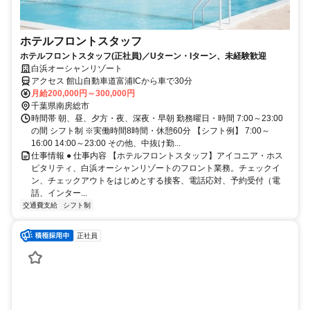
ホテルフロントスタッフ
ホテルフロントスタッフ(正社員)／Uターン・Iターン、未経験歓迎
白浜オーシャンリゾート
アクセス 館山自動車道富浦ICから車で30分
月給200,000円～300,000円
千葉県南房総市
時間帯 朝、昼、夕方・夜、深夜・早朝 勤務曜日・時間 7:00～23:00
の間 シフト制 ※実働時間8時間・休憩60分 【シフト例】 7:00～
16:00 14:00～23:00 その他、中抜け勤...
仕事情報 ● 仕事内容 【ホテルフロントスタッフ】アイコニア・ホス
ピタリティ、白浜オーシャンリゾートのフロント業務。チェックイ
ン、チェックアウトをはじめとする接客、電話応対、予約受付（電
話、インター...
交通費支給
シフト制
正社員